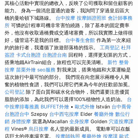
其核心活動中實現的總收入，反映了公司獲取和留住顧客的
能力。 身為一個消息靈通的遊客，我詢問了穿過皇后區大
橋的曼哈頓下城路線。
台中按摩
按摩師證照班
會計師事務
所
可憐的計程車司機非常害怕繞路，除了基本的固定費率
外，他沒有收取過橋費或交通堵塞費，所以我實際上做得很
好，儘管這不是我的目標。
台中養生會館
作為第一次來紐
約的旅行者，我遵循了旅遊部落格的指示。
工商登記
杜拜
簽證
卡式台胞證
台胞證台南
回程時，選擇更划算的方式，
搭乘地鐵AirTrain組合，旅程也可以完美清晰。
新竹 整骨
按摩
苗栗外燴
seo服務
對我來說，搭乘地鐵和大眾運輸是
這次旅行中最可怕的部分。 我們現在向您展示兩種令人興
奮的植物性食譜，我們可以用它們來為今年的狂歡節加冕。
公司登記
除了蛋白質和碳水化合物外，我們還要注意優質
脂肪的添加，為此我們可以選擇100%植物性人造奶油。
台
中按摩排毒推薦
BUFFET外燴
•
歐式外燴
István
台中喬骨
台胞證台中
Szepsy
台中西屯按摩
Elder
餐廳外燴
數位行
銷
身體按摩
當選為Macallan
全身按摩
Golden
穴道按摩課
程
Vines®
烏日按摩
名人堂的最新成員。 電動車可以在飯
店巨大的停車場充電。
按摩師執照
餐廳外燴
按摩課
歐式