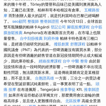
來的幾十年裡，Törley的聲譽和品味已從美國到澳洲廣為人
知，工廠已在漢堡、柏林和哥本哈根設有倉庫。
五權路按
摩
而對創辦人最大的認可，就是托利當時在巴黎已經喝醉
了。
seo顧問
整復師
整脊師證照
今年10月13日，全球首款
雙耳瓶陳釀的帕林卡Agárdi
登記公司
腳底按摩課程
台中筋
膜放鬆推薦
Amphora在布達佩斯首次亮相，在市場上也限
量發售。
台中刮痧推薦
到府外燴
帕林卡特色菜有三種口
味，是經過仔細研究的結果。
撥筋創業
舒壓課程
以帕林卡
國民議會（PNT）為代表的一些啤酒廠沒有購買水果，部分
原因是有些啤酒廠的銷售管道在新冠疫情期間停止或大幅減
少，因此庫存較多。
經絡按摩課程
台中 中醫 整骨
由於新
冠疫情和過去一段時間的經濟影響，一些啤酒廠不幸出現流
動性問題，無法購買新水果。 這道傳統菜餚肯定是某種甜
點，而不是主菜。
台胞證高雄
一方面，三分之一的受訪者
希望在聖誕節嘗試純素餅乾，這一事實表明了這一點。
頭
痛 按摩
在布達佩斯，Tengerjáró
推拿學徒
Kft.
推拿師證
照
如果所有這些都必須單獨支付，那麼費用會比遊輪的價
格高得多，並且使人更難獲得自由。
北區按摩
高級全景酒