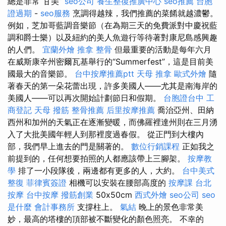
總是非常“甘美”
seo公司
養生整復推廣中心
seo推薦
台胞
證過期
-
seo服務
烹調得越辣，我們推薦的菜餚就越濃鬱。
例如，芝加哥藍調音樂節（在為期三天的免費派對中慶祝藍
調和爵士樂）以及紐約的美人魚遊行等待著對康尼島感興趣
的人們。
宜蘭外燴
推拿 整骨
但最重要的活動是每年六月
在威斯康辛州密爾瓦基舉行的“Summerfest”，這是目前美
國最大的音樂節。
台中按摩推薦ptt
天母 推拿
歐式外燴
隨
著春天的第一朵花蕾出現，許多美國人——尤其是南海岸的
美國人——可以再次開始計劃節日和假期。
台胞證台中
工
商登記
天母 撥筋
整骨推薦
后里按摩推薦
喬治亞州、田納
西州和加州的天氣正在逐漸變暖，而佛羅裡達州則在三月湧
入了大批美國年輕人到那裡度過春假。 從正門到大樓內
部，我們早上進去的門是關著的。
數位行銷課程
正如我之
前提到的，任何想要拍照的人都應該帶上三腳架。
按摩教
學
排了一小段隊後，兩邊都有更多的人，大約。
台中美式
整復
菲律賓簽證
相機可以安裝在腰部高度的
按摩課
台北
按摩
台中按摩
撥筋創業
50x50cm
西式外燴
seo公司
seo
是什麼
會計事務所
支撐柱上。
氣結
晚上的景色非常美
妙，最高的塔樓的頂部被不斷變化的顏色照亮。 不幸的