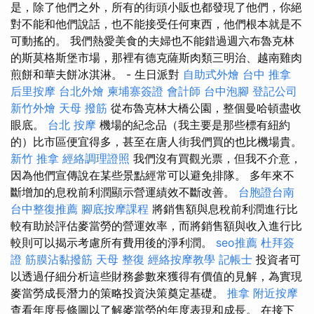
是，除了他們之外，所有的街頭小販也都發現了他們，你絕
對不能和他們說話，也不能接受任何東西，他們根本就是不
可動搖的。 我們熱愛美食的夫婦也不能錯過週六布魯克林
的斯莫格斯堡市場，那裡有德克薩斯肉類三明治、越南雞肉
煎餅和華夫餅冰淇淋。 - 生日派對
自助式外燴
台中 推拿
后里按摩
台北外燴
柬埔寨簽證
會計師
台中泡腳
登記公司
新竹外燴
天母 撥筋
從布魯克林大橋公園，整個曼哈頓盡收
眼底。
台北 按摩
機場的紀念品（我主要是那些標有紐約
的）比市區便宜得多，甚至在唐人街我們買的也比機場貴。
新竹 推拿
經絡調理證照
我們沒有買觀光票，但我不介意，
因為他們宣傳說在某些景點經常可以避免排隊。 多年來不
斷增加的息稅前利潤顯示營運績效不斷改善。
台胞證台南
台中整復推薦
腳底按摩課程
將銷售額與息稅前利潤進行比
較有助於評估麥當勞的營運效率，而將銷售額與收入進行比
較則可以揭示考慮所有費用後的淨利潤。
seo推薦
杜拜簽
證
筋膜沾黏撥筋
天母 整復
經絡按摩教學
記帳士
投資者可
以透過仔細分析這些財務參數來獲得有價值的見解，為實現
麥當勞成長潛力的策略投資決策奠定基礎。
推拿
附近按摩
查看年度長條圖以了解麥當勞的年度表現和成長。 在接下