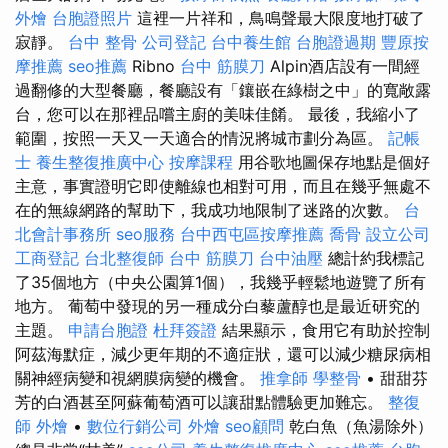
外燴
台胞證照片
這裡一片祥和，鳥鳴聲最大限度地打破了
寂靜。
台中 整骨
公司登記
台中養生館
台胞證過期
豐原按
摩推薦
seo推薦
Ribno
台中 筋膜刀
Alpin酒店設有一間經
過翻修的大型餐廳，餐廳設有「鑲嵌在綠樹之中」的寬敞露
台，您可以在那裡品嚐主廚的美味佳餚。 最後，我縮小了
範圍，按照一天又一天適合的情況將城市劃分為區。
記帳
士
養生整復推廣中心
按摩課程
用谷歌地圖保存地點是個好
主意，事實證明它即使離線也相對可用，而且在幾乎無處不
在的無線網路的幫助下，我成功地限制了迷路的次數。
台
北會計事務所
seo服務
台中西屯區按摩推薦
喬骨
設立公司
工商登記
台北整復師
台中 筋膜刀
台中油壓
總計約我標記
了35個地方（中央公園算1個），我幾乎輕鬆地遊覽了所有
地方。 葡萄中發現的另一種成分白藜蘆醇也是最近研究的
主題。
申請台胞證
杜拜簽證
結果顯示，食用它有助於控制
阿茲海默症，減少更年期的不適症狀，還可以減少糖尿病相
關神經病變和視網膜病變的機會。
推拿師
學整骨
• 甜甜芬
芳的白酒甚至阿蘇葡萄酒可以讓甜點體驗更加難忘。
整復
師
外燴
•
數位行銷公司
外燴
seo顧問
乾白魚（魚湯除外）