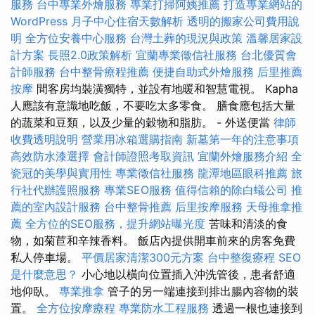
服務
台中專業外燴服務
專業打掃阿姨推薦
打造專業網站的
WordPress
月子中心住宿天數解析
透明的搬家公司費用說
明
全方位安養中心服務
台灣土葬的現況與政策
溫馨居家設
計方案
長照2.0政策解析
宜蘭專業徵信社服務
台北優質會
計師服務
台中整骨療程推薦
便捷自助式外燴服務
后里推薦
按摩
間客房均裝潢獨特，並設有地暖和智慧電視。 Kapha
人應該有意識地吃飯，不要吃太多零食。 膳食應包括大量
的蔬菜和豆類，以及少量的穀物和脂肪。 - 外送便當
律師
收費透明說明
營業用冰箱選購指南
新墓第一年的注意事項
高效防水漆選擇
會計師證照考取資訊
宜蘭外燴服務介紹
全
瓷冠的美學與實用性
專業徵信社服務
龍潭地區眼科推薦
旅
行社代辦護照服務
專業SEO服務
值得信賴的除白蟻公司
推
薦的室內設計服務
台中整骨推薦
后里按摩服務
天母推拿推
薦
全方位的SEO服務，提升網站曝光度
苦味和清淡的食
物，如菊苣和辛辣香料。 飯店內提供開車前來的房客免費
私人停車場。
平價居家清潔300元方案
台中整復療程
SEO
是什麼意思？
小心地以橫向位置插入沖洗管後，患者舒適
地仰臥。
專業推拿
管子的另一端連接到排出腸內容物的裝
置。
全方位按摩療程
專業防水工程服務
透過一根也連接到