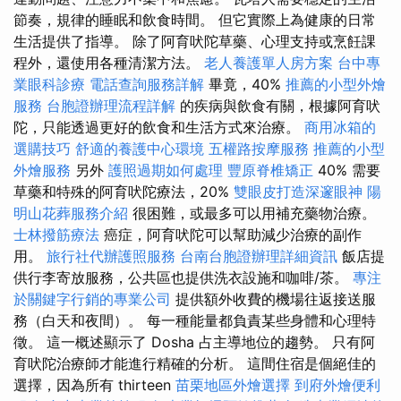
節奏，規律的睡眠和飲食時間。 但它實際上為健康的日常
生活提供了指導。 除了阿育吠陀草藥、心理支持或烹飪課
程外，還使用各種清潔方法。
老人養護單人房方案
台中專
業眼科診療
電話查詢服務詳解
畢竟，40%
推薦的小型外燴
服務
台胞證辦理流程詳解
的疾病與飲食有關，根據阿育吠
陀，只能透過更好的飲食和生活方式來治療。
商用冰箱的
選購技巧
舒適的養護中心環境
五權路按摩服務
推薦的小型
外燴服務
另外
護照過期如何處理
豐原脊椎矯正
40% 需要
草藥和特殊的阿育吠陀療法，20%
雙眼皮打造深邃眼神
陽
明山花葬服務介紹
很困難，或最多可以用補充藥物治療。
士林撥筋療法
癌症，阿育吠陀可以幫助減少治療的副作
用。
旅行社代辦護照服務
台南台胞證辦理詳細資訊
飯店提
供行李寄放服務，公共區也提供洗衣設施和咖啡/茶。
專注
於關鍵字行銷的專業公司
提供額外收費的機場往返接送服
務（白天和夜間）。 每一種能量都負責某些身體和心理特
徵。 這一概述顯示了 Dosha 占主導地位的趨勢。 只有阿
育吠陀治療師才能進行精確的分析。 這間住宿是個絕佳的
選擇，因為所有 thirteen
苗栗地區外燴選擇
到府外燴便利