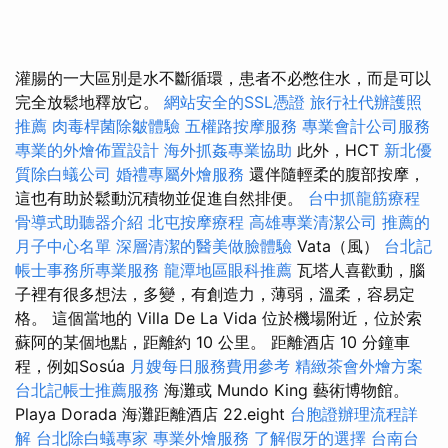
灌腸的一大區別是水不斷循環，患者不必憋住水，而是可以
完全放鬆地釋放它。
網站安全的SSL憑證
旅行社代辦護照
推薦
肉毒桿菌除皺體驗
五權路按摩服務
專業會計公司服務
專業的外燴佈置設計
海外抓姦專業協助
此外，HCT
新北優
質除白蟻公司
婚禮專屬外燴服務
還伴隨輕柔的腹部按摩，
這也有助於鬆動沉積物並促進自然排便。
台中抓龍筋療程
骨導式助聽器介紹
北屯按摩療程
高雄專業清潔公司
推薦的
月子中心名單
深層清潔的醫美做臉體驗
Vata（風）
台北記
帳士事務所專業服務
龍潭地區眼科推薦
瓦塔人喜歡動，腦
子裡有很多想法，多變，有創造力，薄弱，溫柔，容易定
格。 這個當地的 Villa De La Vida 位於機場附近，位於索
蘇阿的某個地點，距離約 10 公里。 距離酒店 10 分鐘車
程，例如Sosúa
月嫂每日服務費用參考
精緻茶會外燴方案
台北記帳士推薦服務
海灘或 Mundo King 藝術博物館。
Playa Dorada 海灘距離酒店 22.eight
台胞證辦理流程詳
解
台北除白蟻專家
專業外燴服務
了解假牙的選擇
台南台