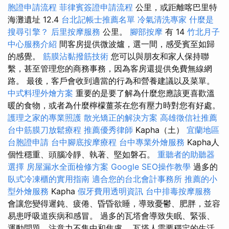
胞證申請流程
菲律賓簽證申請流程
公里，或距離喀巴里特
海灘遺址 12.4
台北記帳士推薦名單
冷氣清洗專家
什麼是
搜尋引擎？
后里按摩服務
公里。
腳部按摩
有 14
竹北月子
中心服務介紹
間客房提供微波爐，選一間，感受賓至如歸
的感覺。
筋膜沾黏撥筋技術
您可以與朋友和家人保持聯
繫，甚至管理您的商務事務，因為客房還提供免費無線網
路。 最後，客戶會收到適當的行為和營養建議以及菜單。
中式料理外燴方案
重要的是要了解為什麼您應該更喜歡溫
暖的食物，或者為什麼檸檬薑茶在您有壓力時對您有好處。
護理之家的專業照護
散光矯正的解決方案
高雄徵信社推薦
台中筋膜刀放鬆療程
推薦優秀律師
Kapha（土）
宜蘭地區
台胞證申請
台中腳底按摩療程
台中專業外燴服務
Kapha人
個性穩重、頭腦冷靜、執著、堅如磐石。
重聽者的助聽器
選擇
房屋漏水全面檢修方案
Google SEO操作教學
過多的
臥式冷凍櫃的實用指南
適合您的台北會計事務所
推薦的小
型外燴服務
Kapha
假牙費用透明資訊
台中排毒按摩服務
會讓您變得遲鈍、疲倦、昏昏欲睡，導致憂鬱、肥胖，並容
易患呼吸道疾病和感冒。 過多的瓦塔會導致失眠、緊張、
運動問題、注意力不集中和焦慮。 瓦塔人需要穩定的生活