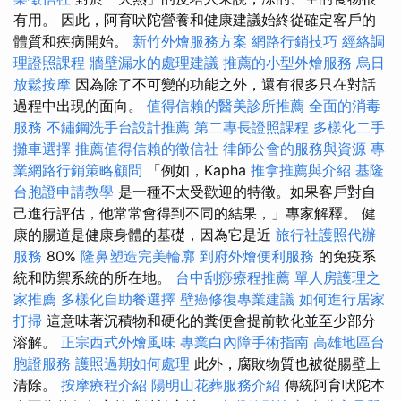
有用。 因此，阿育吠陀營養和健康建議始終從確定客戶的
體質和疾病開始。
新竹外燴服務方案
網路行銷技巧
經絡調
理證照課程
牆壁漏水的處理建議
推薦的小型外燴服務
烏日
放鬆按摩
因為除了不可變的功能之外，還有很多只在對話
過程中出現的面向。
值得信賴的醫美診所推薦
全面的消毒
服務
不鏽鋼洗手台設計推薦
第二專長證照課程
多樣化二手
攤車選擇
推薦值得信賴的徵信社
律師公會的服務與資源
專
業網路行銷策略顧問
「例如，Kapha
推拿推薦與介紹
基隆
台胞證申請教學
是一種不太受歡迎的特徵。如果客戶對自
己進行評估，他常常會得到不同的結果，」專家解釋。 健
康的腸道是健康身體的基礎，因為它是近
旅行社護照代辦
服務
80%
隆鼻塑造完美輪廓
到府外燴便利服務
的免疫系
統和防禦系統的所在地。
台中刮痧療程推薦
單人房護理之
家推薦
多樣化自助餐選擇
壁癌修復專業建議
如何進行居家
打掃
這意味著沉積物和硬化的糞便會提前軟化並至少部分
溶解。
正宗西式外燴風味
專業白內障手術指南
高雄地區台
胞證服務
護照過期如何處理
此外，腐敗物質也被從腸壁上
清除。
按摩療程介紹
陽明山花葬服務介紹
傳統阿育吠陀本