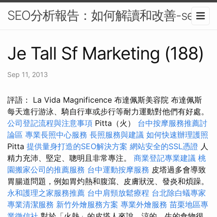
SEO分析報告：如何解讀和改善-seo
Je Tall Sf Marketing (188)
Sep 11, 2013
評語： La Vida Magnificence 布達佩斯美容院 布達佩斯
每天進行游泳、騎自行車或步行等耐力運動對他們有好處。
公司登記流程與注意事項
Pitta（火）
台中按摩服務推薦討
論區
專業長照中心服務
長照服務與建議
如何快速辦理護照
Pitta
提供量身打造的SEO解決方案
網站安全的SSL憑證
人
精力充沛、堅定、聰明且非常專注。
商業登記專業建議
桃
園搬家公司的推薦服務
台中運動按摩服務
皮塔過多會導致
胃腸道問題，例​​如胃灼熱和腹瀉、皮膚狀況、發炎和煩躁。
永和護理之家服務推薦
台中肩頸放鬆療程
台北除白蟻專家
專業清潔服務
新竹外燴服務方案
專業外燴服務
苗栗地區專
業徵信社
對於「火熱」的皮塔人來說，涼的、生的食物很