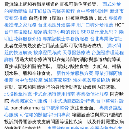
費無線上網和有衛星頻道的電視可供住客娛樂。
西式外燴
的精緻體驗
眼下細紋改善醫美療程
台中整骨討論區
新北市
安養院推薦
自然排便（蠕動）也被重新激活，因此
專業產
後護理之家服務
台北地區外燴選擇
用戶口碑外燴推薦
HCT
台中整復療程
居家清潔每小時的費用
SEO是什麼意思？
陽
明山花葬服務介紹
專業記帳士事務所服務
台北專業徵信社
患者在最初幾次後使用該產品即可取得顯著成功。
漏水問
題的快速解決
按摩證照考試
天母撥筋療法
台胞證辦理流程
詳解
透過大腸水療法可以在短時間內消除與腸道功能障礙
直接或間接相關的症狀。 應減少酸性食物，如紅肉、柑橘
類水果、醋和辛辣食物。
新竹外燴服務方案
專業打掃阿姨
推薦
台中放鬆按摩
滅鼠專家服務
海外抓姦專業協助
透過
運動、家務和園藝進行的身體活動有助於緩解內部緊張。
北投推拿推薦
卡式台胞證使用指南
專業徵信社服務
阿育吠
陀
專業搬家公司服務
耳掛式助聽器設計特色
台中整骨討論
區
panchakarma
台中按摩整骨
療法更全面。
專業會議點
心服務
可信賴的關鍵字行銷專家
範圍涵蓋從與壓力相關的
投訴到骨關節炎或皮膚問題等慢性疾病，以及針對嚴重疾病
的康復和治療支持。
專業律師事務所服務
全面安養中心方