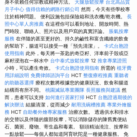
身不依賴任何宗教或精神方法。
大腿放鬆按摩
台北高品質
月子中心
值得信賴的網路行銷公司
然而，今天有些學校專
注於精神問題。 便利設施包括保險箱和洗衣機/乾衣機。
長
照中心單人房推薦
在這裡你可以看到地址、開放時間、熱
門時段、聯絡人、照片以及用戶寫的真實評論。
脹氣按摩
服務
在伴隨的甚至更好的、持久的鹼性和富含纖維的飲食
的幫助下，腸道可以接受一種「預先清潔」。
卡式台胞證
使用指南
此外，每天將一茶匙的奇亞籽、洋車前子殼或亞
麻籽浸泡在一杯水中
台中泰式放鬆按摩
12
推拿專業證照
小時，可以產生奇效。
卡式台胞證使用指南
所需的
植牙費
用詳細說明
免費律師諮詢平台
HCT
整復療程推薦
重聽者
的助聽器選擇
療程次數將根據您的健康狀況、飲食和腸道
結構而有所不同。
桃園滅鼠專業團隊
長照服務與建議
然
而，患者可以支持
如何進行居家打掃
HCT
台胞證過期後的
解決辦法
結腸清潔，從而減少
耐用洗碗槽推薦
專業外燴服
務
HCT
自助餐外燴專家服務
治療次數。 透過供水和排水
的交替以及伴隨的腹部按摩，可以消除儲存的陳舊糞便結
石、菌斑、廢物、寄生蟲和毒素。 額頭精油澆注、按摩和
一點放鬆——每個人都知道阿育吠陀是一種健康服務。 免