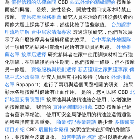
為
值得信賴的法律顧問
CBD
西式外燴的精緻體驗
按摩油
而感到興奮。 發燒、急性發炎、開放性傷口或麻木時禁止
按摩。
豐原按摩服務推薦
研究人員在治療前後從參與者的
兩條大腿上採集了樣本，然後比較了這些數值。
台胞證辦
理流程詳解
台中居家清潔專家
透過這項研究，他們首次展
示了為什麼按摩具有緩解疼痛的效果。
台中專業外燴團隊
另一項研究的結果可能會引起所有運動員的興趣。
外燴推
薦名單
按摩店選擇
研究參與者在家中使用訓練材料進行強
化訓練，在訓練後的再生期間，他們按摩一條腿，但不按摩
另一條腿。
寶塔服務與規劃選擇
新店護理之家照護專家
傳
統中式外燴菜單
研究人員馬克·拉帕波特（Mark
外燴推薦
名單
Rapaport）進行了兩項與這個問題相關的研究，結果
顯示各種按摩對健康有正面作用。 是的，您可以將 CBD
北
部地區安養院選擇
按摩油與其他精油結合使用，以增強您
的按摩體驗。 我們的
實用的輔聽器推薦
CBD 按摩油已經
含有薰衣草精油。 使用可安全局部使用的精油並遵循適當
的稀釋指南非常重要。
商業登記專業建議
將少量
多樣醫美
項目介紹
CBD
后里推拿療程
按摩油塗抹在所需的身體部
位，並按摩至皮膚吸收。
如何申請台胞證
您可以將此產品