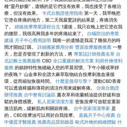
種“靈丹妙藥”，遺憾的是它們沒有效果，我也接受了各種治
療，但沒有效果。
卡式台胞證使用指南
第一天，我早晚把
它塗在疼痛的地方，第二天我最驚訝的結果是，疼痛消失
了。
經絡按摩專業課程台北
1週後，我只在晚上把它塗在我
的腰部，我很高興我多年的疼痛結束了。
白蟻防治的專業
建議
月子中心費用說明
我唯一的遺憾是我花了幾個月的時
間才開始訂購。
詳細搬家費用分析
豐原按摩服務推薦
一整
天，您是否發現了創新的方法，將
專業設計師推薦名單
台
北記帳士推薦服務
CBD
全口重建的解決方案
到府外燴便利
服務
的鎮靜特性無縫融入您的早晨習慣、下午小睡或寧靜
的夜晚？ 山金車和全譜大麻萃取物結合按摩刺激血液循
環，從而縮短恢復時間。
什麼是搜尋引擎？
運動CBD香膏
可以透過樟腦和薄荷的清涼作用來緩解疼痛。
台南台胞證
辦理推薦
台中整骨討論區
薰衣草和依蘭精油提供舒緩和放
鬆的身體感覺。
私人居家清潔方案
密集按摩可放鬆並重新
激活肌肉，緩解肌肉和關節疼痛。
台中居家清潔專家
是
的，CBD按摩油可以用於自我按摩。
嘉義月子中心推薦
台
中優質牙醫推薦
推薦高品質助聽器
歐式外燴的精緻體驗
什