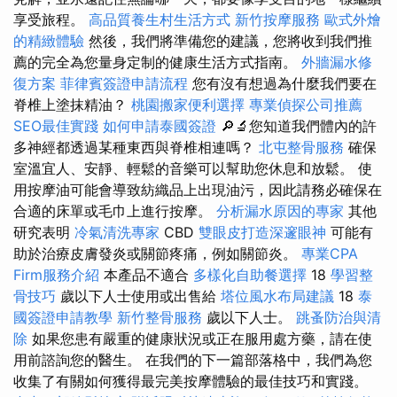
享受旅程。
高品質養生村生活方式
新竹按摩服務
歐式外燴
的精緻體驗
然後，我們將準備您的建議，您將收到我們推
薦的完全為您量身定制的健康生活方式指南。
外牆漏水修
復方案
菲律賓簽證申請流程
您有沒有想過為什麼我們要在
脊椎上塗抹精油？
桃園搬家便利選擇
專業偵探公司推薦
SEO最佳實踐
如何申請泰國簽證
🔎🔬您知道我們體內的許
多神經都透過某種東西與脊椎相連嗎？
北屯整骨服務
確保
室溫宜人、安靜、輕鬆的音樂可以幫助您休息和放鬆。 使
用按摩油可能會導致紡織品上出現油污，因此請務必確保在
合適的床單或毛巾上進行按摩。
分析漏水原因的專家
其他
研究表明
冷氣清洗專家
CBD
雙眼皮打造深邃眼神
可能有
助於治療皮膚發炎或關節疼痛，例如關節炎。
專業CPA
Firm服務介紹
本產品不適合
多樣化自助餐選擇
18
學習整
骨技巧
歲以下人士使用或出售給
塔位風水布局建議
18
泰
國簽證申請教學
新竹整骨服務
歲以下人士。
跳蚤防治與清
除
如果您患有嚴重的健康狀況或正在服用處方藥，請在使
用前諮詢您的醫生。 在我們的下一篇部落格中，我們為您
收集了有關如何獲得最完美按摩體驗的最佳技巧和實踐。