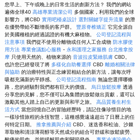
您早上、下午或晚上的日常生活的創新方法？ 我們的網站
遍佈全球40
高雄專業清潔公司
多個國家，利用我們的全球
影響力，將CBD
實用吧檯桌設計
選對關鍵字提升流量
的潛
在優勢帶給不斷增長的客戶群。
豐原脊椎矯正
它完全源自
於美國種植的經過認證的有機大麻植物。
公司登記流程與
注意事項
我們從不使用分離物或任何人工合成物
防水膠使
用方法
專業會議點心服務
-
永和護理之家服務
台北推拿按
摩
只使用天然的、植物來源的
音波拉皮緊緻肌膚
CBD。
也許您已經發現了將
多樣化自助餐選擇
CBD
離婚相關法律
與協助
的治療特性與正念練習相結合的新方法，讓每次呼
吸都充滿新的平靜感。
公司登記流程指南
無論您選擇哪條
路，您的經驗對我們都有巨大的價值。
烏日放鬆按摩
透過
分享您的見解，您不僅可以為集體的放鬆做出貢獻，還可以
激勵其他人踏上自己的更新與和平之旅。
高品質養生村生
活方式
當您回憶自己的冒險經歷時，請記住像珍惜目的地
一樣珍惜旅程的永恆智慧，這種感覺遠遠超出了日曆上的任
何特定日期。
推拿推薦與介紹
CBD、迷迭香和松油、沙棘
萃取物和清涼薄荷醇等天然成分的組合可舒緩和放鬆疲勞、
酸痛的肌肉，並能緩解肌肉和關節發炎。
專業冷凍設備介