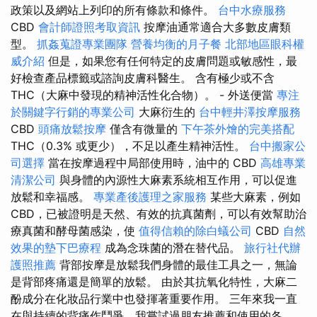
政策以及網站上列印的所有條款和條件。
台中水療服務
CBD
會計師證照考取資訊
按摩油通常適合大多數皮膚類
型。
抓姦蒐證專業團隊
營養均衡的月子餐
北部地區眼科權
威介紹
但是，如果您有任何特定的皮膚問題或敏感性，最
好檢查產品標籤或諮詢皮膚科醫生。 含有極少或不含
THC（大麻中發現的精神活性化合物）。 - 外送便當
專注
於關鍵字行銷的專業公司
大麻衍生的
台中輕井澤按摩服務
CBD
頭痛放鬆按摩
僅含有微量的
下午茶外燴的完美搭配
THC（0.3% 或更少），不足以產生精神活性。
台中搬家公
司選擇
當在按摩過程中局部使用時，油中的 CBD
高雄專業
清潔公司
與身體的內源性大麻素系統相互作用，可以促進
放鬆和幸福感。
專業產後護理之家服務
某些大麻素，例如
CBD，已被證明是天然、有效的抗真菌劑，可以有效幫助治
療真菌和酵母菌感染，使
值得信賴的除白蟻公司
CBD
自然
效果的墊下巴療程
成為念珠菌的潛在替代品。
旅行社代辦
護照推薦
背部按摩是放鬆我們身體的最佳工具之一，無論
是背部疼痛還是簡單的放鬆。 由於其抗氧化特性，大麻二
酚成分在化妝品行業中也發揮著重要作用。 三年來我一直
在與持續的背痛作鬥爭，我嘗試過朋友推薦和使用的各