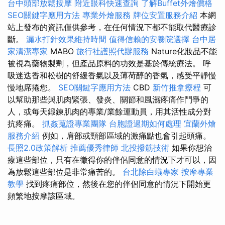
台中頭部放鬆按摩
附近眼科快速查詢
了解Buffet外燴價格
SEO關鍵字應用方法
專業外燴服務
牌位安置服務介紹
本網
站上發布的資訊僅供參考，在任何情況下都不能取代醫療診
斷。
漏水打針效果維持時間
值得信賴的安養院選擇
台中居
家清潔專家
MABO
旅行社護照代辦服務
Nature化妝品不能
被視為藥物製劑，但產品原料的功效是基於傳統療法。 呼
吸迷迭香和松樹的舒緩香氣以及薄荷醇的香氣，感受平靜慢
慢地席捲您。
SEO關鍵字應用方法
CBD
新竹推拿療程
可
以幫助那些與肌肉緊張、發炎、關節和風濕疼痛作鬥爭的
人，或每天鍛鍊肌肉的專業/業餘運動員，用其活性成分對
抗疼痛。
抓姦蒐證專業團隊
台胞證過期如何處理
宜蘭外燴
服務介紹
例如，肩部或頸部區域的激痛點也會引起頭痛。
長照2.0政策解析
推薦優秀律師
北投撥筋技術
如果你想治
療這些部位，只有在徵得你的伴侶同意的情況下才可以，因
為放鬆這些部位是非常痛苦的。
台北除白蟻專家
按摩專業
教學
找到疼痛部位，然後在您的伴侶同意的情況下開始更
頻繁地按摩該區域。