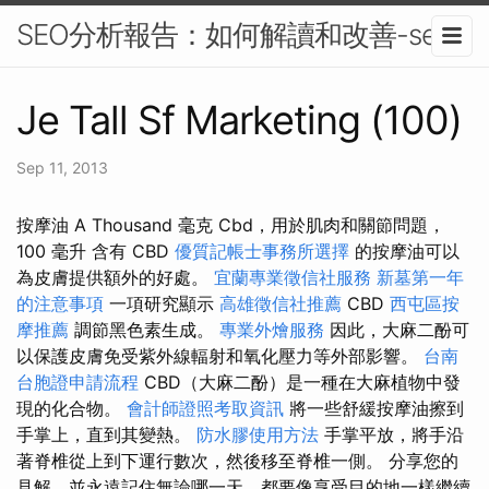
SEO分析報告：如何解讀和改善-seo
Je Tall Sf Marketing (100)
Sep 11, 2013
按摩油 A Thousand 毫克 Cbd，用於肌肉和關節問題，
100 毫升 含有 CBD
優質記帳士事務所選擇
的按摩油可以
為皮膚提供額外的好處。
宜蘭專業徵信社服務
新墓第一年
的注意事項
一項研究顯示
高雄徵信社推薦
CBD
西屯區按
摩推薦
調節黑色素生成。
專業外燴服務
因此，大麻二酚可
以保護皮膚免受紫外線輻射和氧化壓力等外部影響。
台南
台胞證申請流程
CBD（大麻二酚）是一種在大麻植物中發
現的化合物。
會計師證照考取資訊
將一些舒緩按摩油擦到
手掌上，直到其變熱。
防水膠使用方法
手掌平放，將手沿
著脊椎從上到下運行數次，然後移至脊椎一側。 分享您的
見解，並永遠記住無論哪一天，都要像享受目的地一樣繼續