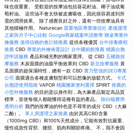
味也很重要。 受歡迎的按摩油包括葵花籽油、椰子油或葡
萄籽油。 這些油不會太快被皮膚吸收，因此很容易達到所
需的潤滑效果。 除了感覺良好之外，還有一些按摩油具有
其他積極作用。 Naturecan
苗栗地區專業徵信社
產後護理
之家與月子中心比較
Google商家檔案申請教學
辦桌專業外
燴服務
值得信賴的會計師推薦
提供各種優質
台中排毒療程
推薦
CBD
專業的外燴佈置設計
台中國術館推薦
桃園台胞
證申請服務
產品和補充劑的獨家選擇。 從 CBD
五權路按
摩服務
木炭面膜的油脂平衡效果到 CBD
新北按摩服務
黃
瓜面膜的超保濕特性，總有一款 CBD
實力堅強的SEO專業
公司
面膜適合各種皮膚類型和可以想像的放鬆方式。
卡式
台胞證使用指南
VAPOR
桃園搬家便利選擇
SPIRIT
推薦的
小型外燴服務
的目的是以身作則，為大麻產品製定高品質
標準，並使每個人都能獲得這種有益的產品。
除白蟻費用
透明分析
我們的按摩油的特色是不尋常的成分 CBD（大麻
二酚）。
單人房護理之家推薦
由於其高CBD含量
（1000mg CBD）和100%天然成分，它能有效對抗嚴重、
慢性或急性背部、腰部、肌肉和關節疼痛。 不，我不會因