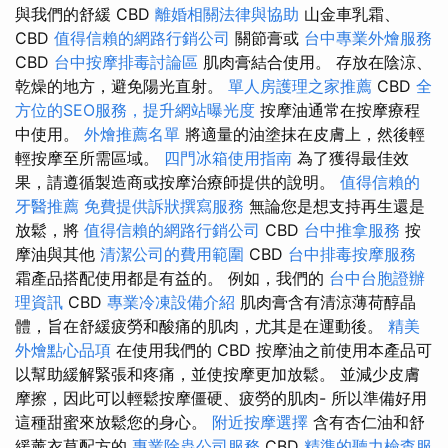
與我們的舒緩 CBD
離婚相關法律與協助
山金車乳霜、
CBD
值得信賴的網路行銷公司
關節膏或
台中專業外燴服務
CBD
台中按摩排毒討論區
肌肉膏結合使用。 存放在陰涼、
乾燥的地方，避免陽光直射。
單人房護理之家推薦
CBD
全
方位的SEO服務，提升網站曝光度
按摩油通常在按摩療程
中使用。
外燴推薦名單
將適量的油塗抹在皮膚上，然後輕
輕按摩至所需區域。
四門冰箱使用指南
為了獲得最佳效
果，請遵循製造商或按摩治療師提供的說明。
值得信賴的
牙醫推薦
免費提供訴狀撰寫服務
無論您是想支持再生還是
放鬆，將
值得信賴的網路行銷公司
CBD
台中推拿服務
按
摩油與其他
清潔公司的費用範圍
CBD
台中排毒按摩服務
霜產品搭配使用都是有益的。 例如，我們的
台中台胞證辦
理資訊
CBD
專業冷凍設備介紹
肌肉膏含有清涼薄荷醇晶
體，旨在舒緩疲勞和酸痛的肌肉，尤其是在運動後。
精美
外燴點心品項
在使用我們的 CBD 按摩油之前使用本產品可
以幫助緩解緊張和疼痛，並使按摩更加放鬆。 並減少皮膚
摩擦，因此可以輕鬆按摩僵硬、疲勞的肌肉- 所以準備好用
這種甜蜜來放鬆您的身心。
附近按摩選擇
含有杏仁油和舒
緩薰衣草配方的
專業除蟲公司服務
CBD
精準的聽力檢查服