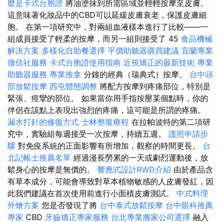
麼是卡式台胞證
將油塗抹到所需區域並輕輕按摩至皮膚。
這意味著化妝品中的CBD可以延緩皮膚衰老，保護皮膚細
胞。 在第一項研究中，對兩組血液樣本進行了比較——一
組成員接受了輕柔的按摩，而另一組則接受了 45
食品機械
解決方案
多樣化自助餐選擇
平價助聽器購買建議
宜蘭專業
徵信社服務
卡式台胞證使用指南
近視矯正的最新技術
專業
助聽器服務
專業推拿
分鐘的經典（瑞典式）按摩。
台中頭
部放鬆按摩
西屯體態調整
將配方按摩到疼痛部位，特別是
緊張、痙攣的部位。 如果當你用手指按壓某個點時，你的
伴侶在該點上表現出強烈的疼痛，這可能是所謂的疼痛。
漏水打針的修復方式
士林整復療程
在拉帕波特的第二項研
究中，實驗組每週接受一次按摩，持續五週。
護照申請步
驟
對免疫系統的正面影響有所增加，觀察的時間更長。
台
北記帳士推薦名單
經過漫長勞累的一天或劇烈運動後，放
鬆身心的按摩是無價的。
響應式設計RWD介紹
由於產品含
有草本成分，可能會導致對草本植物敏感的人皮膚發紅，因
此我們建議在首次使用前進行小面積皮膚測試。
中式料理
外燴方案
您是否發現了將
台中泰式放鬆按摩
台中眼科推薦
專家
CBD
牙齒矯正專家服務
台北專業搬家公司選擇
融入