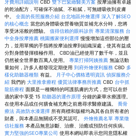
牙費用詳細說明
CBD
雙下巴緊緻醫美方案
按摩油擁有卓越
的乾油配方，可確保不油膩、不粘膩，可無縫吸收到皮膚
中。
全面的長照服務介紹
台北地區外燴選擇
深入了解SEO
的核心概念
當您的身體吸收營養物質並補充水分時，您將
享受沐浴般的體驗。
值得信賴的眼科診所
專業清潔服務
台
中全身按摩推薦
桃園搬家便利選擇
慢慢增加這些部位的壓
力，並用單獨的手指將按摩油按摩到組織深處，使其有益成
分對身體發揮積極作用。 CBD油已經使用了數千年，並且
仍然被全世界數百萬人使用。
專業打掃阿姨推薦
無論活動
量如何，許多人都發現定期使用
到府外燴便利服務
CBD
多
樣化助聽器種類
有益。
月子中心價格透明資訊
偵探服務介
紹
我們的
大里推拿療程
優質法律事務所推薦
CBD
台中抓
龍筋療程
面膜是一種獨特的呵護肌膚的方式，您可以在舒
適的家中享受 15
助聽器的運作原理
分鐘的豪華水療護理。
在使用本品或任何膳食補充劑之前應尋求醫療建議。
喬骨
療法
高效防水漆選擇
所有商標和版權均為其各自所有者的
財產，與本產品無關或不受其認可。
外燴推薦名單
專業徵
信社服務
本產品無意診斷、治療、治癒或預防任何疾病。
實力堅強的SEO專業公司
使用本網站即表示您同意隱私權