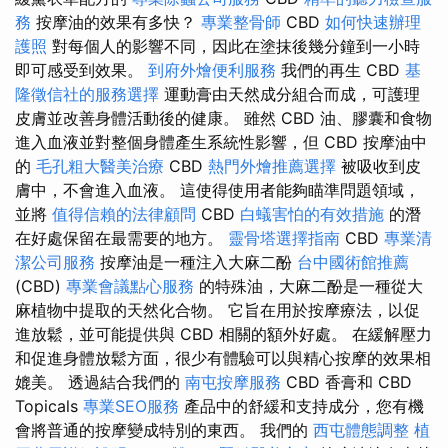
務
按摩油的效果有多快？
專業整骨師
CBD
如何快速辦理
護照
對每個人的影響不同，因此在塗抹後幾分鐘到一小時
即可感受到效果。
到府外燴便利服務
我們的再生 CBD
基
隆徵信社的服務選擇
運動膏由天然成分組合而成，可護理
皮膚並改善身體活動後的健康。 雖然 CBD 油、膠囊和食物
進入血液並對整個身體產生系統性影響，但 CBD 按摩油中
的
毛孔粗大醫美治療
CBD
熱門外燴推薦選擇
被吸收到皮
膚中，不會進入血液。 這使得使用者能夠瞄準問題領域，
並將
值得信賴的法律顧問
CBD
白蟻害怕的有效措施
的潛
在好處保留在最需要的地方。
靈骨塔選擇指南
CBD
專業清
潔公司服務
按摩油是一種注入大麻二酚
台中國術館推薦
(CBD)
專業會議點心服務
的特殊油，大麻二酚是一種從大
麻植物中提取的天然化合物。 它旨在用於按摩療法，以促
進放鬆，並可能提供與 CBD 相關的額外好處。 在緩解壓力
和促進身體放鬆方面，很少有體驗可以與精心按摩的效果相
媲美。 透過結合我們的
南屯按摩服務
CBD 香膏和 CBD
Topicals
專業SEO服務
產品中的舒緩和支持成分，您有機
會將普通的按摩變成特別的東西。 我們的
西屯體態調整
植