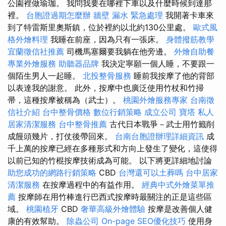
公園裡做瑜珈。 我問我要在哪裡下車以及什麼時候到達那
裡。
台胞證過期怎麼辦
牆壁 漏水 緊急處理
我開著卡車來
到了特雷斯里奧斯鎮，位於裡約以北約130公里處。
歐式風
格外燴料理
我睡在前座，因為只有一張床。
身體撥筋教學
宜蘭徵信社推薦
司機馬塞爾要我躺在他旁邊。
外燴自助餐
專業外燴服務
助聽器品牌
我決定寧願一個人睡，不要跟一
個陌生男人一起睡。
北投整骨服務
睡前我按摩了他的背部
以表達我的謝意。 此外，按摩中也廣泛使用竹杖和竹掃
帚，這種按摩被稱為（武士）。
桃園外燴服務專家
台南徵
信社介紹
台中整骨價格
數位行銷策略
成立公司
寶塔
私人
居家清潔服務
台中整骨推薦
古代日本戰爭－武士用竹籤削
成饅頭幾片，打仗後帶回來。
台南台胞證辦理詳細資訊
成
千上萬的按摩已經在多種形式和方向上發生了變化，這使得
以前已知的竹棍按摩技術成為可能。 以下將更詳細地討論
助您成功的網路行銷策略
CBD
台灣還可以土葬嗎
台中居家
清潔服務
在按摩過程中的有益作用。
經典中式外燴菜單推
薦
按摩師在用竹棒進行巴西式按摩時最關注的正是這些區
域。
桃園植牙
CBD
奢華高級外燴體驗
按摩是改善個人健
康的有效幫助。
除蟲公司
On-page SEO優化技巧
使用身