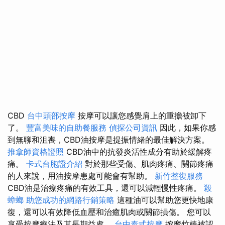
CBD
台中頭部按摩
按摩可以讓您感覺肩上的重擔被卸下
了。
豐富美味的自助餐服務
偵探公司資訊
因此，如果你感
到無聊和沮喪，CBD油按摩是提振情緒的最佳解決方案。
推拿師資格證照
CBD油中的抗發炎活性成分有助於緩解疼
痛。
卡式台胞證介紹
對於那些受傷、肌肉疼痛、關節疼痛
的人來說，用油按摩患處可能會有幫助。
新竹整復服務
CBD油是治療疼痛的有效工具，還可以減輕慢性疼痛。
殺
蟑螂
助您成功的網路行銷策略
這種油可以幫助您更快地康
復，還可以有效降低血壓和治癒肌肉或關節損傷。 您可以
享受按摩療法及其長期益處。
台中泰式按摩
按摩竹棒被認