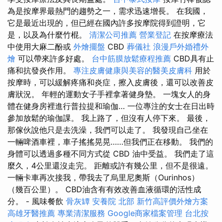
為是按摩界最熱門的趨勢之一，需求迅速增長。 在我國，
它是最近出現的，但已經在國內許多按摩院得到證明，它
是，以及為什麼竹棍。
清潔公司推薦
營業登記
在按摩療法
中使用大麻二酚或
外燴擺盤
CBD
葬儀社
浪漫戶外婚禮外
燴
可以帶來許多好處。
台中筋膜放鬆療程推薦
CBD具有止
痛和抗發炎作用。
專注皮膚健康與美容的醫美皮膚科
用於
按摩時，可以緩解疼痛和炎症，擦入皮膚後，還可以改善皮
膚狀況。 年輕的運動女子手裡拿著健身墊。 一塊女人的身
體在健身房裡進行普拉提和瑜伽… 一位專注的女士在日出時
參加放鬆的瑜伽課。 我上路了，但沒有人停下來。 最後，
那傢伙說他只是去洗澡，我們可以走了。 我發現自己坐在
一輛啤酒車裡，車子搖搖晃晃……但我們正在移動。 我們的
身體可以透過多種不同方式從 CBD 油中受益。 我們走了這
麼久，4公里還沒走完。 距離或許有幾公里，但不是很遠。
一輛卡車再次接我，帶我去了烏里尼奧斯（Ourinhos）
（幾百公里）。 CBD油含有有效改善血液循環的活性成
分。 - 風味餐飲
骨灰罈
安養院 北部
新竹高評價外燴方案
高雄牙醫推薦
專業清潔服務
Google商家檔案管理
台北按