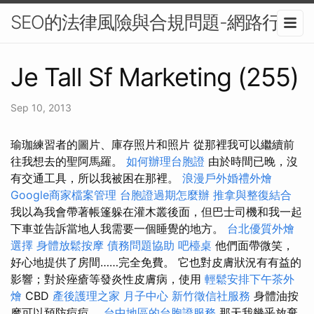
SEO的法律風險與合規問題-網路行銷
Je Tall Sf Marketing (255)
Sep 10, 2013
瑜珈練習者的圖片、庫存照片和照片 從那裡我可以繼續前
往我想去的聖阿馬羅。
如何辦理台胞證
由於時間已晚，沒
有交通工具，所以我被困在那裡。
浪漫戶外婚禮外燴
Google商家檔案管理
台胞證過期怎麼辦
推拿與整復結合
我以為我會帶著帳篷躲在灌木叢後面，但巴士司機和我一起
下車並告訴當地人我需要一個睡覺的地方。
台北優質外燴
選擇
身體放鬆按摩
債務問題協助
吧檯桌
他們面帶微笑，
好心地提供了房間……完全免費。 它也對皮膚狀況有有益的
影響；對於痤瘡等發炎性皮膚病，使用
輕鬆安排下午茶外
燴
CBD
產後護理之家 月子中心
新竹徵信社服務
身體油按
摩可以預防痘痘。
台中地區的台胞證服務
那天我幾乎放棄