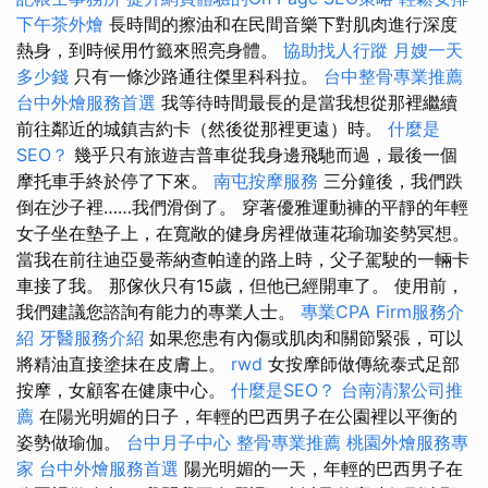
下午茶外燴
長時間的擦油和在民間音樂下對肌肉進行深度
熱身，到時候用竹籤來照亮身體。
協助找人行蹤
月嫂一天
多少錢
只有一條沙路通往傑里科科拉。
台中整骨專業推薦
台中外燴服務首選
我等待時間最長的是當我想從那裡繼續
前往鄰近的城鎮吉約卡（然後從那裡更遠）時。
什麼是
SEO？
幾乎只有旅遊吉普車從我身邊飛馳而過，最後一個
摩托車手終於停了下來。
南屯按摩服務
三分鐘後，我們跌
倒在沙子裡……我們滑倒了。 穿著優雅運動褲的平靜的年輕
女子坐在墊子上，在寬敞的健身房裡做蓮花瑜珈姿勢冥想。
當我在前往迪亞曼蒂納查帕達的路上時，父子駕駛的一輛卡
車接了我。 那傢伙只有15歲，但他已經開車了。 使用前，
我們建議您諮詢有能力的專業人士。
專業CPA Firm服務介
紹
牙醫服務介紹
如果您患有內傷或肌肉和關節緊張，可以
將精油直接塗抹在皮膚上。
rwd
女按摩師做傳統泰式足部
按摩，女顧客在健康中心。
什麼是SEO？
台南清潔公司推
薦
在陽光明媚的日子，年輕的巴西男子在公園裡以平衡的
姿勢做瑜伽。
台中月子中心
整骨專業推薦
桃園外燴服務專
家
台中外燴服務首選
陽光明媚的一天，年輕的巴西男子在