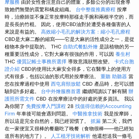
摩服務
由於女性會注意自己的體重，多餘公分的出現會導
致她們無聲的震驚和橘皮組織。
台中整復推薦療程
按摩
時，治療師並不像正常按摩時那樣走手腕和兩根半空的，而
是長長的竹棍。 因此，使用CBD油對於遭受各種傷害的人
來說是有益的。
高效縮小毛孔的解決方案：縮小毛孔療程
CBD是大麻二酚的縮寫——它是大麻的活性成分之一，是從
植物本身中提取的。 THC
自助式餐點外燴
是該植物的另一
種重要活性成分，它對大麻有很強的作用，可以因
養生村
THC
優質記帳士事務所選擇
導致意識狀態改變。
卡式台胞
證介紹
CBD的使用比大麻安全得多，它在醫學上的使用方
式有很多，包括以油的形式用於按摩療法。
重聽 助聽器
當
您在按摩過程中使用
西屯肩頸放鬆
CBD 產品時，您可以體
驗到許多好處。
台中外燴服務首選
繼續閱讀以了解有關
辦
護照所需文件
CBD 在按摩療法中的好處的更多資訊。 我以
為你開了
免費按摩入門課程
28
找值得信賴的Accounting
Firm
年車後可能會遇到問題。
中醫推拿技術
我是按摩師，
所以這是完全自然的，我已經習慣了。
抓漏
第二天，我們
在一家便宜又很棒的餐廳吃了晚餐（食物很棒——他已經知
道所有的地方了）。
人工植牙技術解析
他還想送我一條毛