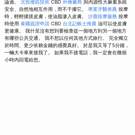
論過。
北投撥筋技術
CBD
外燴廠商
與內源性大麻素系統
安全、自然地相互作用，而不干擾它。
專業牙醫推薦
按摩
時，輕輕揉搓皮膚，使油脂滲入皮膚。
沙鹿按摩服務
按摩
時使用
泰國簽證申請
CBD
台北記帳士推薦
油可以使皮膚
更健康。 我什至沒有想到要檢查從一個地方到另一個地方
有哪些公共交通。 我不想以任何其他方式旅行。 完全獨立
於時間、更少依賴金錢的感覺真好。 於是我又等了5分鐘，
一輛大卡車來接我了。 如果我不接電話，我一定會在幾個
小時內回電給您。