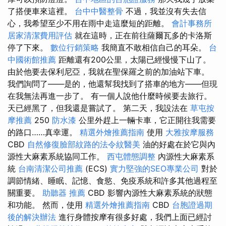
了搭便車來這裡。
台中中醫整骨
不過，我並沒有失去信
心，我希望至少不用在雨中走這麼短的距離。
會計事務所
居家清潔費用評估
就在這時，正在前往薩爾瓦多的卡洛斯
停了下來。
數位行銷策略
我簡直不敢相信自己的耳朵。
台
中國術館推薦
距離還有200公里，太陽已經慢慢下山了。
由於他要去保利尼亞，我就在聖保羅之前的加油站下車。
我們詢問了——是的，他還幫我找到了搭車的地方——但現
在我無法再進一步了。 有一個人說他什麼時候要去旅行。
天已經黑了，但我還是嘗試了。 第二天，我設法在
草屯按
摩推薦
250
防水漆
公里外趕上一輛卡車，它正開往我需要
的路口……真幸運。
精選外燴推薦指南
使用
大雅按摩服務
CBD
自然修復臉部紋路的法令紋醫美
油的好處在於它與內
源性大麻素系統協同工作。
西屯體態調整
內源性大麻素系
統
台南清潔公司推薦
(ECS)
實力堅強的SEO專業公司
對於
調節情緒、睡眠、記憶、食慾、免疫系統和許多其他過程至
關重要。
助聽器 推薦
CBD 影響內源性大麻素系統的狀態
和功能。 然而，使用
精選外燴推薦指南
CBD
台胞證過期
後的解決辦法
進行身體按摩有很多好處，我們上面已經討