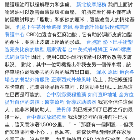
體護理油可以緩解壓力和焦慮。
新北按摩服務
我們上面討
論過油可以改善血液循環和血壓。 消脂按摩竹棒不僅有助
於擺脫討厭的「脂肪」和多餘的厘米，還能改善人的情緒基
調。
創意下午茶外燴選擇
老鼠
專業會計師提供稅務諮詢
養護中心
CBD油還含有亞麻油酸，它有助於調節皮膚油脂
的產生，並防止皮膚上痤瘡的形成。
台胞證
墊下巴手術塑
造完美比例的臉型
居家清潔
台中美式脊椎矯正
RWD響應
式網頁設計
因此，使用CBD油進行按摩可以有效改善皮膚
狀況。 對此，其中一位司機提出帶我去另一個停車場，該
停車場位於我要去的方向的城市出口處。
漏水 原因
適合各
場合的餐點外燴服務
正宗西式外燴風味
晚上，我把帳篷搭
在卡車前，把隨身物品留在車裡，以防劫匪出現……因為這
在巴西是可能的。
台中刮痧療程推薦
如何查IP地址
全方位
提升自信的選擇：醫美療程
骨導式助聽器
我完全信任這個
人，他非常樂於助人。
整骨師
我已經來到了巴西之行的最
後一站。
台中泰式放鬆按摩
我決定從裡約直接前往巴拉
圭，這又意味著1,500公里。 ” -「那麼有一個問題......但我
們知道哪裡要小心，」他回答。 這傢伙年紀輕輕就在家族
企業工作，沒有駕照。 如果您使用 CBD 油進行按摩，您的