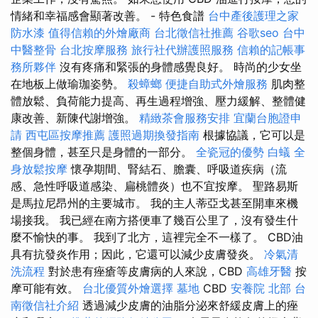
情緒和幸福感會顯著改善。 - 特色食譜
台中產後護理之家
防水漆
值得信賴的外燴廠商
台北徵信社推薦
谷歌seo
台中
中醫整骨
台北按摩服務
旅行社代辦護照服務
信賴的記帳事
務所夥伴
沒有疼痛和緊張的身體感覺良好。 時尚的少女坐
在地板上做瑜珈姿勢。
殺蟑螂
便捷自助式外燴服務
肌肉整
體放鬆、負荷能力提高、再生過程增強、壓力緩解、整體健
康改善、新陳代謝增強。
精緻茶會服務安排
宜蘭台胞證申
請
西屯區按摩推薦
護照過期換發指南
根據協議，它可以是
整個身體，甚至只是身體的一部分。
全瓷冠的優勢
白蟻
全
身放鬆按摩
懷孕期間、腎結石、膽囊、呼吸道疾病（流
感、急性呼吸道感染、扁桃體炎）也不宜按摩。 聖路易斯
是馬拉尼昂州的主要城市。 我的主人蒂亞戈甚至開車來機
場接我。 我已經在南方搭便車了幾百公里了，沒有發生什
麼不愉快的事。 我到了北方，這裡完全不一樣了。 CBD油
具有抗發炎作用；因此，它還可以減少皮膚發炎。
冷氣清
洗流程
對於患有痤瘡等皮膚病的人來說，CBD
高雄牙醫
按
摩可能有效。
台北優質外燴選擇
墓地
CBD
安養院 北部
台
南徵信社介紹
透過減少皮膚的油脂分泌來舒緩皮膚上的痤