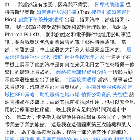
巾……我當然沒有接受，因為我不需要。
骨導式助聽器
從
特雷斯里奧斯
如何進行居家打掃
(Trés
搜尋引擎如何運作
Rios)
創意下午茶外燴選擇
出發，搭乘汽車，然後搭乘卡
車。 我已閱讀並接受資料保護和資料管理政策。 我同意
Pharma Pill Kft。 將我的姓名和電子郵件地址用於時事通
訊，並向我發送包含商業廣告的電子郵件時事通訊。 當
然，幸運的是，車上坐著的大部分人都是完全正常的。
居
家清潔費用評估
北投 撥筋
台中產後護理之家
一名男子在
手機上展示了他的汽車是如何在光天化日之下在納塔爾一條
繁忙的街道上被盜的。
經絡按摩課程費用介紹
一段影片顯
示他拿著槍並交出了鑰匙。
北區按摩選擇
當然，肇事者從
未被抓獲，汽車是在那裡被發現的。
桃園外燴服務專家
區
域性SEO策略，助您贏得在地市場
偵探公司資訊
失智症
該
油直接塗在皮膚上，由於其抗菌和抗炎作用，也可以安全地
用於治療開放性疼痛。 晚上我會有足夠的時間到達市中
心。 第二天，卡洛斯去探望他住在薩爾瓦多的兒子，他們
帶我去了我的旅館。 這是我在這個國家第三次隨機和某人
上床。 為了提高按摩效果，桿的一部分填充沙子或細粒。
記帳士事務所
提升網頁體驗的On Page SEO策略
輕鬆安排