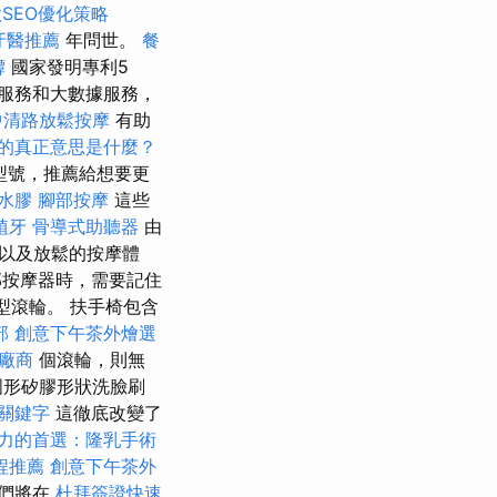
SEO優化策略
牙醫推薦
年問世。
餐
罈
國家發明專利5
服務和大數據服務，
中清路放鬆按摩
有助
O的真正意思是什麼？
型號，推薦給想要更
水膠
腳部按摩
這些
植牙
骨導式助聽器
由
以及放鬆的按摩體
按摩器時，需要記住
型滾輪。 扶手椅包含
部
創意下午茶外燴選
廠商
個滾輪，則無
圓形矽膠形狀洗臉刷
O關鍵字
這徹底改變了
力的首選：隆乳手術
程推薦
創意下午茶外
我們將在
杜拜簽證快速