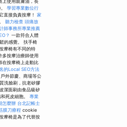
椅上使用親膚油，長
勢。
學習專業數位行
它直接負責按摩！
家
摩。
聽力檢查
頭痛放
計師事務所專業推薦
EO？
一款符合人體
鬆的感覺。 扶手椅
按摩椅有不同的特
許多按摩治療師使用
師在按摩椅上走動比
的Local SEO方法
、戶外節慶、商場等公
角質洗臉刷，抗老矽膠
波潔面刷由食品級矽
脂和死皮細胞。
專業
期怎麼辦
台北記帳士
筋膜刀療程
cookie
按摩椅是為了代替按