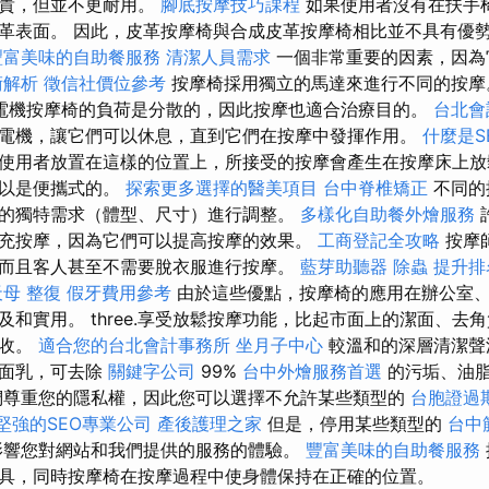
昂貴，但並不更耐用。
腳底按摩技巧課程
如果使用者沒有在扶手
革表面。 因此，皮革按摩椅與合成皮革按摩椅相比並不具有優
豐富美味的自助餐服務
清潔人員需求
一個非常重要的因素，因為
術解析
徵信社價位參考
按摩椅採用獨立的馬達來進行不同的按
電機按摩椅的負荷是分散的，因此按摩也適合治療目的。
台北會
電機，讓它們可以休息，直到它們在按摩中發揮作用。
什麼是S
使用者放置在這樣的位置上，所接受的按摩會產生在按摩床上放
可以是便攜式的。
探索更多選擇的醫美項目
台中脊椎矯正
不同的
的獨特需求（體型、尺寸）進行調整。
多樣化自助餐外燴服務
充按摩，因為它們可以提高按摩的效果。
工商登記全攻略
按摩
而且客人甚至不需要脫衣服進行按摩。
藍芽助聽器
除蟲
提升排名
天母 整復
假牙費用參考
由於這些優點，按摩椅的應用在辦公室
及和實用。 three.享受放鬆按摩功能，比起市面上的潔面、去
吸收。
適合您的台北會計事務所
坐月子中心
較溫和的深層清潔聲
潔面乳，可去除
關鍵字公司
99%
台中外燴服務首選
的污垢、油
尊重您的隱私權，因此您可以選擇不允許某些類型的
台胞證過
堅強的SEO專業公司
產後護理之家
但是，停用某些類型的
台中
響您對網站和我們提供的服務的體驗。
豐富美味的自助餐服務
具，同時按摩椅在按摩過程中使身體保持在正確的位置。