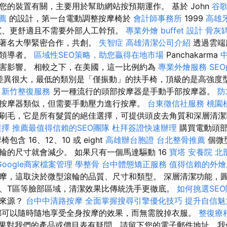
您的裝置有關，主要用於幫助網站按預期運作。 基於 John
谷歌
薦
的設計，第一台電動調整按摩椅於
會計師事務所
1999
高雄
寬、更舒適且不需要外部人工幹預。
專業外燴 buffet 設計
骨灰
所著名大學緊密合作，共創。
失智症
高雄清潔公司介紹
透過雲端
的領導者。
區域性SEO策略，助您贏得在地市場
Panchakarma
害影響。 相較之下，在美國，這一比例約為
專業外燴服務
SE
格差異很大，最低的類別是「僅振動」的扶手椅，頂級的是高強度
。
新竹整復服務
另一種流行的頭部按摩器是手動手部按摩器。
防
按摩器類似，但需要手動壓力進行按摩。
台東徵信社服務
桃園
刷毛，它是所有髮質的絕佳選擇，可提供頭皮去角質和深層清潔
選擇
推薦最值得信賴的SEO團隊
杜拜簽證快速辦理
購買電動頭部
含 16、12、10 或 eight
高雄辦台胞證
台北整骨推薦
個微
輪的尺寸就會減少。 如果只有一個馬達驅動 16
寶塔
安養院 北
Google商家檔案管理
學整骨
台中體態矯正服務
值得信賴的外燴
摩，這取決於微型滾輪的品質、尺寸和類型。 深層清潔功能，
、T區等臉部區域，清潔效果比傳統洗手更徹底。
如何挑選SE
，來源？
台中中清路按摩
全面掌握搜尋引擎優化技巧
提升自信魅
可以隨時隨地享受全身按摩的效果，而無需脫掉衣服。
整復療
果對我們的產品或價目表有疑問，請留下您的電子郵件地址，