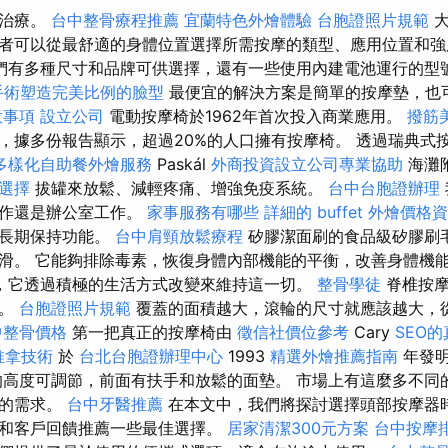
行治療。
台中整骨療程推薦
宜蘭特色外燴體驗
台胞證照片規範
大
者可以從最舒適的身體位置選擇所需按摩的類型、應用位置和
們有多種尺寸和品牌可供選擇，還有一些使用內建電池運行的型
手術塑造完美比例的臉型
最便宜的解決方案是簡單的按摩墊，也
意事項
設立公司
電動按摩椅於1962年首次投入商業應用。
撥筋
，據多份報告顯示，超過20%的人口擁有按摩椅。 透過瑞典式
多樣化自助餐外燴服務
Paskál
外商投資設立公司專業協助
海灘
薦選擇
拔罐來放鬆、減輕疼痛、增強免疫系統。
台中台胞證辦理
工作還是辦公室工作。
家事服務有哪些
詳細的 buffet 外燴價格
以長期保持功能。
台中肩頸放鬆療程
矽膠潔面刷的食品級矽膠刷
滑。 它能夠排除毒素，恢復身體內部機能的平衡，改善身體機
，它透過積極的生活方式改變來維持這一切。
整骨學徒
脊椎按摩
椎。
台胞證照片規範
覆蓋的面積越大，滾輪的尺寸就應該越大，
中整骨價格
第一把真正的按摩椅由
徵信社價位參考
Cary
SEO
推拿技術
於
台北台胞證辦理中心
1993
精選外燴推薦指南
年發
高度可調節，前面有扶手和放鬆的面墊。 市場上有這麼多不同
您的需求。
台中牙醫推薦
在本文中，我們將探討選擇頭部按摩器
和客戶回饋推薦一些最佳選擇。
居家清潔300元方案
台中按摩