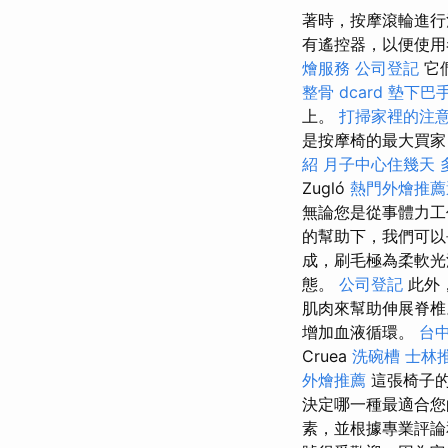
著時，按摩滾輪進
有遙控器，以便使用
燴服務
公司登記
它
整骨 dcard
墊下巴
上。
打掃家裡的注
是按摩椅的最大買家
紹
月子中心住幾天
Zugló
熱門外燴推
無論您是從事體力
的幫助下，我們可
成，刷毛極為柔軟光
態。
公司登記
此外
肌肉來幫助伸展脊
增加血液循環。
台
Cruea
洗碗槽
士林
外燴推薦
這張椅子的
決定哪一種最適合
素，並根據專業評論