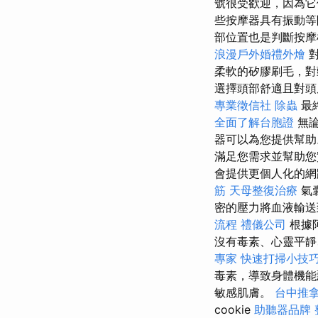
號很受歡迎，因為它
些按摩器具有振動等
部位置也是判斷按
浪漫戶外婚禮外燴
對
柔軟的矽膠刷毛，對
選擇頭部舒適且對
專業徵信社
除蟲
最
全面了解台胞證
無論
器可以為您提供幫
滿足您需求並幫助您
會提供更個人化的
筋
天母整復治療
氣
密的壓力將血液輸送
流程
禮儀公司
根據
沒有毒素、心靈平靜
專家
快速打掃小技
毒素，導致身體機
敏感肌膚。
台中推
cookie
助聽器品牌