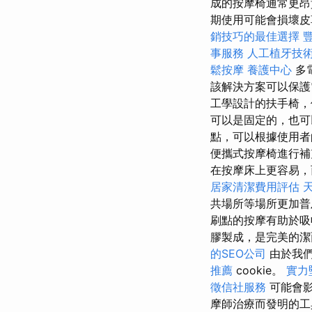
成的按摩椅通常更
期使用可能會損壞皮
銷技巧的最佳選擇
事服務
人工植牙技
鬆按摩
養護中心
多
該解決方案可以保護
工學設計的扶手椅，
可以是固定的，也
點，可以根據使用者
便攜式按摩椅進行補
在按摩床上更容易，
居家清潔費用評估
共場所等場所更加普
刷點的按摩有助於
膠製成，是完美的
的SEO公司
由於我們
推薦
cookie。
實力
徵信社服務
可能會影
摩師治療而發明的工