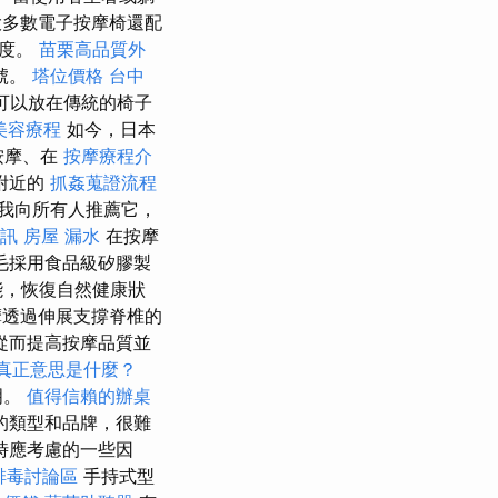
多數電子按摩椅還配
強度。
苗栗高品質外
號。
塔位價格
台中
可以放在傳統的椅子
美容療程
如今，日本
按摩、在
按摩療程介
附近的
抓姦蒐證流程
我向所有人推薦它，
資訊
房屋 漏水
在按摩
毛採用食品級矽膠製
能，恢復自然健康狀
透過伸展支撐脊椎的
從而提高按摩品質並
的真正意思是什麼？
明。
值得信賴的辦桌
的類型和品牌，很難
時應考慮的一些因
排毒討論區
手持式型