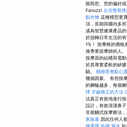
能與您、您的偏好或
Fanuzzi
台北整骨推
點外燴
這種模型更
項，長期與國內多
成為智慧健康產品
於扭轉日常生活的有
1%！ 按摩椅的價
換專業按摩師的人
按摩器的結構與電動
於其厚實柔軟的矽膠
驗。
精緻茶會點心
幾個因素。 有些按摩椅包
的腳輪越多，每個腳
擇
牙齒矯正的方法
法真正有效地進行按
設計，有效清潔鼻子
非接觸式按摩療法
家族墓
因此任何人都
燴選擇
外牆 漏水
如