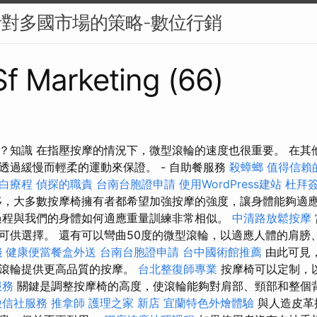
針對多國市場的策略-數位行銷
 Sf Marketing (66)
？知識 在指壓按摩的情況下，微型滾輪的速度也很重要。 在其
透過緩慢而輕柔的運動來保證。 - 自助餐服務
殺蟑螂
值得信賴
白療程
偵探的職責
台南台胞證申請
使用WordPress建站
杜拜
，大多數按摩椅擁有者都希望加強按摩的強度，讓身體能夠適
過程與我們的身體如何適應重量訓練非常相似。
中清路放鬆按摩
可供選擇。 還有可以彎曲50度的微型滾輪，以適應人體的肩膀
錢
健康便當餐盒外送
台南台胞證申請
台中國術館推薦
由此可見
的滾輪提供更高品質的按摩。
台北整復師專業
按摩椅可以定制，
服務
關鍵是調整按摩椅的高度，使滾輪能夠對肩部、頸部和整個
徵信社服務
推拿師
護理之家 新店
宜蘭特色外燴體驗
與人造皮革