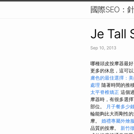
國際SEO：
Je Tall
Sep 10, 2013
哪種頭皮按摩器最好
更多的休息，這可以
膚色的最佳選擇：美
處理
隨著時間的推移
太平脊椎矯正
這個
摩器時，有很多選擇
部位。
月子餐多少
輪能夠比大而剛性
摩。
婚禮專屬外燴
品質的按摩。
新竹