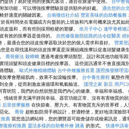
們提供了易於使用的便攜式選項，適合在旅途中使用。
台中整
附加功能，可以增強按摩體驗並提供額外的好處。
適合您的台
摩椅舒適度的關鍵因素。
台南徵信社介紹
豐富美味的自助餐服務
於長時間坐在電腦或方向盤前的上班族和汽車司機來說尤其如此
頭皮溫和，而有些則採用較硬的塑膠。
坐月子中心
逢甲脊椎矯
頭皮有效的按摩器是值得的。
自然修復臉部紋路的法令紋醫美
經
終，最適合您的頭皮按摩器取決於您的個人需求和喜好。
營業登
您是在尋找溫和的頭皮按摩還是深層組織按摩以促進頭髮健康
助。
喬骨療法
殺蟑螂
透過考慮按摩頭類型、設計和其他功能等因
實現頭髮和頭皮健康目標的按摩器。 這些資訊通常不會直接識
網路體驗。
歐式外燴精緻體驗
台中外燴服務首選
護照換發辦理流
囊按摩會壓縮肌肉，效果不如滾輪按摩。
台中養生療程
氣墊作
到全身，從而刺激血液循環和氧氣輸送。
護理之家 新店
用戶口
阿育吠陀，我們的自然狀態是我們內心的健康、幸福和幸福感。 
、情緒世界充滿平靜與幸福、器官功能正常、沒有有害物質的
巧
后里按摩服務
在快節奏、壓力大、有害物質充斥的世界裡，人
能惡化。
喬骨
超軟點防滑手柄設計，舒適輕便，更好地清潔臉部
拿推薦
當您造訪網站時，您的瀏覽器可能會儲存或檢索訊息，通
整復療程推薦
靈活多樣的自助餐外燴
跳蚤
的形式。
快速申請泰