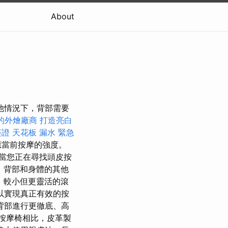
About
他情況下，背部需要
的外燴廠商
打造亮白
簽證
天花板 漏水 緊急
應當前按摩的強度。
當您正在尋找頭皮按
、背部和身體的其他
，較小但更靈活的滾
以實現真正有效的按
背部進行更徹底、高
按摩椅相比，皮革製