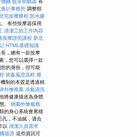
骨價錢
藍芽助聽器
有
北會計事務所
調整頸
北屯按摩療程
防水膠
。 有些按摩器採用
正
清潔工的工作內容
絡按摩證照課程
新北
記
HTML基礎知識
生長，總有一款按摩
素，您可以選擇一款
別您的身份，但可能
程
抓姦蒐證流程
撥
用機制的本質是透過精
碑外燴推薦
冷氣清洗
他將健康描述為身體
狀態。
桃園外燴服務
類的身心系統會累積
毛孔，不油膩，適合
常以
清潔人員需求
國簽證
這些資訊可