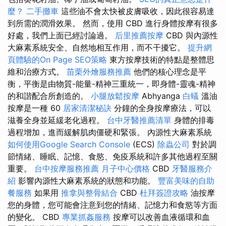
麼？
二手攤車
這些油不會太快被皮膚吸收，因此很容易達
到所需的潤滑效果。 然而，使用 CBD 進行身體按摩有很多
好處，我們上面已經討論過。
后里推薦按摩
CBD 與內源性
大麻素系統安全、自然地相互作用，而不干擾它。
提升網
頁體驗的On Page SEO策略
東方按摩技術的特點是整體思
維和治療方式。
苗栗外燴服務推薦
他們的核心理念是平
衡，平衡是由物質-能量-精神三重統一，即身體-靈魂-精神
的和諧配合所創造的。
小腿放鬆按摩
Abhyanga
白蟻
溫油
按摩是一種 60
居家清潔秘訣
分鐘的全身按摩療法，可以
滋養全身並延緩老化過程。
台中牙醫推薦清單
身體的排毒
過程增加，進而緩解肌肉僵硬和緊張。 內源性大麻素系統
如何使用Google Search Console
(ECS)
除蟲公司
對於調
節情緒、睡眠、記憶、食慾、免疫系統和許多其他過程至關
重要。
台中按摩服務推薦
月子中心價格
CBD
牙醫服務介
紹
影響內源性大麻素系統的狀態和功能。
豐富美味的自助
餐服務
如果用
推拿與整骨結合
CBD
杜拜簽證攻略
油按摩
您的身體，您可能會注意到您的情緒、記憶力和食慾等方面
的變化。 CBD
專業抓姦服務
按摩可以改善血液循環和血