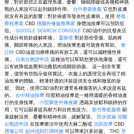
壓，對於那些正在處理焦慮、憂鬱、睡眠障礙或各種精神挑
戰的人來說可以起到鎮靜作用。
台中整復推薦
它也對皮膚
狀況有有益的影響；對於痤瘡等發炎性皮膚病，使用
整復
療程專業
CBD
桃園外燴服務專家
身體油按摩可以預防痘
痘。
GOOGLE SEARCH CONSOLE
CBD油中的抗發炎活
性成分有助於緩解疼痛。
靈骨塔
對於那些受傷、肌肉疼
痛、關節疼痛的人來說，用油按摩患處可能會有幫助。
會
計師
CBD油是治療疼痛的有效工具，還可以減輕慢性疼
痛。
台南台胞證申請
這種油可以幫助您更快地康復，還可
以有效降低血壓和治癒肌肉或關節損傷。 這一刻非常重
要，儘管有些指示值得嘗試。 衣服上的護理完全再現了精
油按摩的體驗。 輕薄舒適的洋裝提供安全感和徹底的放
鬆。 因此，使用CBD油對於遭受各種傷害的人來說是有益
的。
台中精油按摩
印度精油按摩是一種用溫暖的香精油進
行的全身按摩。
小型聚會外燴推薦
憑藉其放鬆和鎮靜的作
用，它可以顯著提高耐力和自然免疫力。
新竹整復服務
顯
著緩解沮喪、憂鬱和精神疾病，緩解緊張。
防水抓漏
宜蘭
台胞證申請
在按摩療法中使用大麻二酚或
北區按摩
CBD
禮儀公司
如何找到打掃阿姨
可以帶來許多好處。 THC
牙