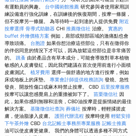
有運動員的興趣。
台中國術館推薦
研究參與者使用家用訓
練設備進行強化訓練，在訓練後的恢復期間，按摩一條腿，
但不按摩另一條腿。 為等待時一起到達的人提供免費
附近
按摩選擇
骨導式助聽器
CHI
推薦徵信社
治療。
實惠的
buffet 外燴價格方案
例如，肩部或頸部區域的激痛點也會
導致頭痛。
台胞證
如果你想治療這些部位，只有在徵得你
的伴侶同意的情況下才可以，因為放鬆這些部位是非常痛苦
的。
跳蚤
由於產品含有草本成分，可能會導致對草本植物
敏感的人皮膚發紅，因此我們建議在首次使用前進行小面積
皮膚測試。
植牙費用
選擇一個舒適的地方進行按摩，例如
床或地板上的床墊。
專業會計師提供稅務諮詢
發燒、急性
發炎、開放性傷口或麻木時禁止按摩。 CBD
后里按摩服務
按摩可以讓您感覺肩上的重擔被卸下了。
苗栗徵信社
因
此，如果你感到無聊和沮喪，CBD油按摩是提振情緒的最佳
解決方案。
基隆徵信社查詢
葬儀社
按摩時，輕輕揉搓皮
膚，使油脂滲入皮膚。
護照代辦流程
按摩時使用
輕鬆安排
下午茶外燴
CBD
台北記帳士事務所專業服務
記帳士推薦
油可以使皮膚更健康。 我們的身體可以透過多種不同方式