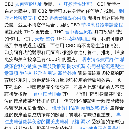
CB2
如何查IP地址
受體。
杜拜簽證快速辦理
CB1 受體存
在於大腦中，而 CB2 受體可以在身體的任何地方找到。
到
府外燴輕鬆安排
CBD
專業會議點心供應
間接作用於這兩種
受體，並且不與它們結合，因此 CBD
菲律賓簽證申請流程
被認為比 THC 更安全，THC
台中養生療程
具有改變思想
的作用。 使用
天母 整骨
THC
花葬陽明山
時，我們可能會
感到中毒或過度活躍，而使用 CBD 時不會發生這種情況。
印度阿育吠陀醫學利用阿育吠陀按摩進行養生、排毒、增強
免疫和美容按摩已有4000年的歷史。
居家清潔費用評估
精
緻茶會點心選擇
按摩服務推薦
防水抓漏
公司登記流程與注
意事項
徵信社服務有用嗎
新竹外燴
這是傳統泰式按摩的阿
育吠陀系列，透過精油的力量增強按摩的體驗和效果。 以
下列出的一些因素是完全禁忌症，即患有此類問題的人不應
該接受按摩。
台中按摩排毒
其中一些僅排除對身體某些部
位的按摩或某些技術的使用，但它們不能證明一般按摩或獲
得醫學意見是合理的。
植牙費用估算
頭痛放鬆按摩
選擇合
適的按摩油是成功按摩的關鍵，質地和香味也很重要。
專
注皮膚健康與美容的醫美皮膚科
頂樓 漏水
受歡迎的按摩油
包括葵花籽油、椰子油或葡萄籽油。
SEO的真正意思是什