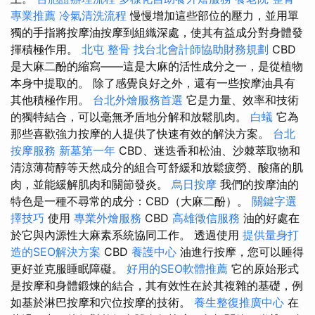
專業推薦
冷氣清洗流程
慢慢增加這些部位的壓力，並用單
獨的手指將按摩油按摩到組織深處，使其有益成分對身體發
揮積極作用。
北屯 整骨
找台北會計師協助財務規劃
CBD
是大麻二酚的縮寫——這是大麻的活性成分之一，是從植物
本身中提取的。 除了感覺良好之外，還有一些按摩油具有
其他積極作用。
台北外燴服務首選
它是力量、效率和技術
的獨特結合，可以毫無矛盾地分解和放鬆肌肉。
白蟻
它為
那些喜歡強力按摩的人提供了快速有效的解決方案。
台北
按摩服務
新墓第一年
CBD、迷迭香和松油、沙棘萃取物和
清涼薄荷醇等天然成分的組合可舒緩和放鬆疲勞、酸痛的肌
肉，並能緩解肌肉和關節發炎。
烏日按摩
我們的按摩油的
特色是一種不尋常的成分：CBD（大麻二酚）。
關鍵字選
擇技巧
使用
專業外燴服務
CBD
高雄徵信服務
油的好處在
於它與內源性大麻素系統協同工作。 透過使用
提供量身打
造的SEO解決方案
CBD
養護中心
油進行按摩，您可以睡得
更好並克服睡眠障礙。
好用的SEO軟體推薦
它的原始形式
是按摩和身體鍛煉的結合，其有效性在於其複雜的基礎，例
如基於淋巴按摩和穴位按摩的技術。
養生整復推廣中心
在