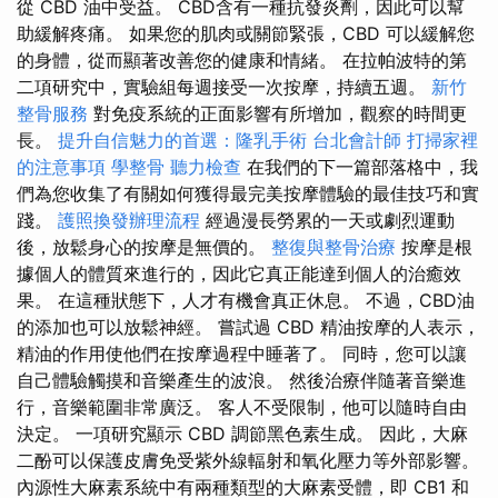
從 CBD 油中受益。 CBD含有一種抗發炎劑，因此可以幫
助緩解疼痛。 如果您的肌肉或關節緊張，CBD 可以緩解您
的身體，從而顯著改善您的健康和情緒。 在拉帕波特的第
二項研究中，實驗組每週接受一次按摩，持續五週。
新竹
整骨服務
對免疫系統的正面影響有所增加，觀察的時間更
長。
提升自信魅力的首選：隆乳手術
台北會計師
打掃家裡
的注意事項
學整骨
聽力檢查
在我們的下一篇部落格中，我
們為您收集了有關如何獲得最完美按摩體驗的最佳技巧和實
踐。
護照換發辦理流程
經過漫長勞累的一天或劇烈運動
後，放鬆身心的按摩是無價的。
整復與整骨治療
按摩是根
據個人的體質來進行的，因此它真正能達到個人的治癒效
果。 在這種狀態下，人才有機會真正休息。 不過，CBD油
的添加也可以放鬆神經。 嘗試過 CBD 精油按摩的人表示，
精油的作用使他們在按摩過程中睡著了。 同時，您可以讓
自己體驗觸摸和音樂產生的波浪。 然後治療伴隨著音樂進
行，音樂範圍非常廣泛。 客人不受限制，他可以隨時自由
決定。 一項研究顯示 CBD 調節黑色素生成。 因此，大麻
二酚可以保護皮膚免受紫外線輻射和氧化壓力等外部影響。
內源性大麻素系統中有兩種類型的大麻素受體，即 CB1 和