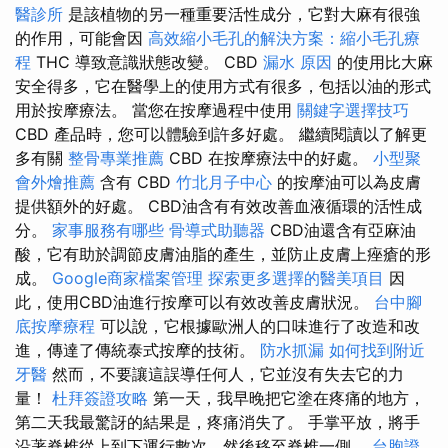
醫診所
是該植物的另一種重要活性成分，它對大麻有很強
的作用，可能會因
高效縮小毛孔的解決方案：縮小毛孔療
程
THC 導致意識狀態改變。 CBD
漏水 原因
的使用比大麻
安全得多，它在醫學上的使用方式有很多，包括以油的形式
用於按摩療法。 當您在按摩過程中使用
關鍵字選擇技巧
CBD 產品時，您可以體驗到許多好處。 繼續閱讀以了解更
多有關
整骨專業推薦
CBD 在按摩療法中的好處。
小型聚
會外燴推薦
含有 CBD
竹北月子中心
的按摩油可以為皮膚
提供額外的好處。 CBD油含有有效改善血液循環的活性成
分。
家事服務有哪些
骨導式助聽器
CBD油還含有亞麻油
酸，它有助於調節皮膚油脂的產生，並防止皮膚上痤瘡的形
成。
Google商家檔案管理
探索更多選擇的醫美項目
因
此，使用CBD油進行按摩可以有效改善皮膚狀況。
台中腳
底按摩療程
可以說，它根據歐洲人的口味進行了改造和改
進，傳達了傳統泰式按摩的技術。
防水抓漏
如何找到附近
牙醫
然而，不要讓這誤導任何人，它並沒有失去它的力
量！
杜拜簽證攻略
第一天，我早晚把它塗在疼痛的地方，
第二天我最驚訝的結果是，疼痛消失了。 手掌平放，將手
沿著脊椎從上到下運行數次，然後移至脊椎一側。
台胞證