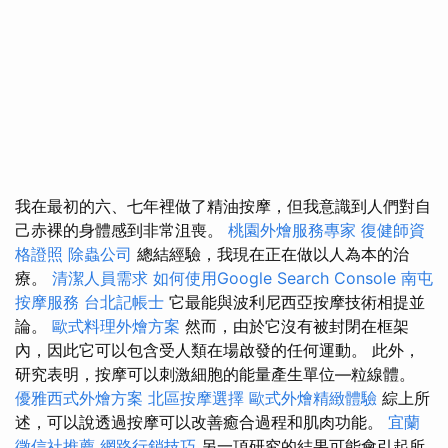
我在最初的六、七年裡做了精油按摩，但我意識到人們對自
己赤裸的身體感到非常沮喪。
桃園外燴服務專家
復健師資
格證照
除蟲公司
總結經驗，我現在正在做以人為本的治
療。
清潔人員需求
如何使用Google Search Console
南屯
按摩服務
台北記帳士
它最能與波利尼西亞按摩技術相提並
論。
歐式料理外燴方案
然而，由於它沒有被封閉在框架
內，因此它可以包含受人類在場啟發的任何運動。 此外，
研究表明，按摩可以刺激細胞的能量產生單位—粒線體。
優雅西式外燴方案
北區按摩選擇
歐式外燴精緻體驗
綜上所
述，可以說透過按摩可以改善癒合過程和肌肉功能。
宜蘭
徵信社推薦
網路行銷技巧
另一項研究的結果可能會引起所