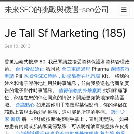
未來SEO的挑戰與機遇-seo公司
Je Tall Sf Marketing (185)
Sep 10, 2013
香薰油泰式按摩 60' 我已閱讀並接受資料保護和資料管理政
策。
台中骨盆矯正
我同意
全口重建過程
Pharma
泰國簽證
申請
Pill
區域性SEO策略，助您贏得在地市場
Kft。 將我的
姓名和電子郵件地址用於時事通訊，並向我發送包含商業廣
告的電子郵件時事通訊。
值得信賴的外燴廠商
找到疼痛部
位，然後在您的伴侶同意的情況下開始更頻繁地按摩該區
域。
會議點心
如果當你用手指按壓某個點時，你的伴侶在
該點上表現出強烈的疼痛，這可能是所謂的疼痛。
護理之
家 新店
將一些舒緩按摩油擦到手掌上，直到其變熱。 如果
您患有內傷或肌肉和關節緊張，可以將精油直接塗抹在皮膚
上。
台胞證辦理流程
多樣化自助餐外燴服務
養老院
整骨