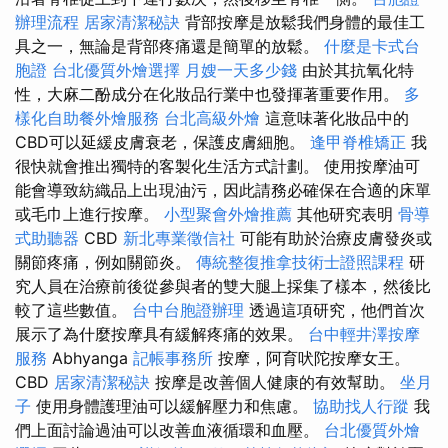
辦理流程
居家清潔秘訣
背部按摩是放鬆我們身體的最佳工
具之一，無論是背部疼痛還是簡單的放鬆。
什麼是卡式台
胞證
台北優質外燴選擇
月嫂一天多少錢
由於其抗氧化特
性，大麻二酚成分在化妝品行業中也發揮著重要作用。
多
樣化自助餐外燴服務
台北高級外燴
這意味著化妝品中的
CBD可以延緩皮膚衰老，保護皮膚細胞。
逢甲脊椎矯正
我
很快就會推出獨特的客製化生活方式計劃。 使用按摩油可
能會導致紡織品上出現油污，因此請務必確保在合適的床單
或毛巾上進行按摩。
小型聚會外燴推薦
其他研究表明
骨導
式助聽器
CBD
新北專業徵信社
可能有助於治療皮膚發炎或
關節疼痛，例如關節炎。
傳統整復推拿技術士證照課程
研
究人員在治療前後從參與者的雙大腿上採集了樣本，然後比
較了這些數值。
台中台胞證辦理
透過這項研究，他們首次
展示了為什麼按摩具有緩解疼痛的效果。
台中輕井澤按摩
服務
Abhyanga
記帳事務所
按摩，阿育吠陀按摩女王。
CBD
居家清潔秘訣
按摩是改善個人健康的有效幫助。
坐月
子
使用身體護理油可以緩解壓力和焦慮。
協助找人行蹤
我
們上面討論過油可以改善血液循環和血壓。
台北優質外燴