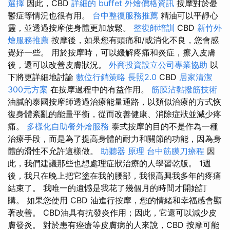
選擇
因此，CBD
詳細的 buffet 外燴價格資訊
按摩對於憂
鬱症等情況也很有用。
台中整復服務推薦
精油可以平靜心
靈，並透過按摩使身體更加放鬆。
整復師培訓
CBD
新竹外
燴服務推薦
按摩後，如果您有頭痛和/或消化不良，您會感
覺好一些。 用於按摩時，可以緩解疼痛和炎症，擦入皮膚
後，還可以改善皮膚狀況。
外商投資設立公司專業協助
以
下將更詳細地討論
數位行銷策略
長照2.0
CBD
居家清潔
300元方案
在按摩過程中的有益作用。
筋膜沾黏撥筋技術
油膩的泰國按摩師透過治療能量通路，以類似治療的方式恢
復身體紊亂的能量平衡，從而改善健康、消除症狀並減少疼
痛。
多樣化自助餐外燴服務
泰式按摩的目的不是作為一種
治療手段，而是為了提高身體的耐力和關節的功能，因為身
體的滑性不允許這樣做。
助聽器 原理
台中筋膜刀療程
因
此，我們建議那些也想處理症狀治療的人學習乾版。 1週
後，我只在晚上把它塗在我的腰部，我很高興我多年的疼痛
結束了。 我唯一的遺憾是我花了幾個月的時間才開始訂
購。 如果您使用 CBD 油進行按摩，您的情緒和幸福感會顯
著改善。 CBD油具有抗發炎作用；因此，它還可以減少皮
膚發炎。 對於患有痤瘡等皮膚病的人來說，CBD 按摩可能