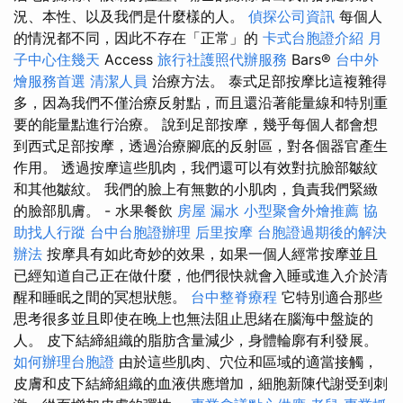
況、本性、以及我們是什麼樣的人。
偵探公司資訊
每個人
的情況都不同，因此不存在「正常」的
卡式台胞證介紹
月
子中心住幾天
Access
旅行社護照代辦服務
Bars®️
台中外
燴服務首選
清潔人員
治療方法。 泰式足部按摩比這複雜得
多，因為我們不僅治療反射點，而且還沿著能量線和特別重
要的能量點進行治療。 說到足部按摩，幾乎每個人都會想
到西式足部按摩，透過治療腳底的反射區，對各個器官產生
作用。 透過按摩這些肌肉，我們還可以有效對抗臉部皺紋
和其他皺紋。 我們的臉上有無數的小肌肉，負責我們緊緻
的臉部肌膚。 - 水果餐飲
房屋 漏水
小型聚會外燴推薦
協
助找人行蹤
台中台胞證辦理
后里按摩
台胞證過期後的解決
辦法
按摩具有如此奇妙的效果，如果一個人經常按摩並且
已經知道自己正在做什麼，他們很快就會入睡或進入介於清
醒和睡眠之間的冥想狀態。
台中整脊療程
它特別適合那些
思考很多並且即使在晚上也無法阻止思緒在腦海中盤旋的
人。 皮下結締組織的脂肪含量減少，身體輪廓有利發展。
如何辦理台胞證
由於這些肌肉、穴位和區域的適當接觸，
皮膚和皮下結締組織的血液供應增加，細胞新陳代謝受到刺