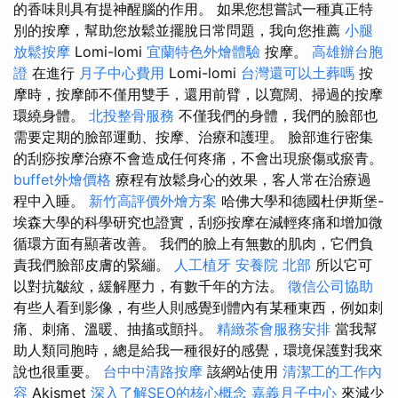
的香味則具有提神醒腦的作用。 如果您想嘗試一種真正特
別的按摩，幫助您放鬆並擺脫日常問題，我向您推薦
小腿
放鬆按摩
Lomi-lomi
宜蘭特色外燴體驗
按摩。
高雄辦台胞
證
在進行
月子中心費用
Lomi-lomi
台灣還可以土葬嗎
按
摩時，按摩師不僅用雙手，還用前臂，以寬闊、掃過的按摩
環繞身體。
北投整骨服務
不僅我們的身體，我們的臉部也
需要定期的臉部運動、按摩、治療和護理。 臉部進行密集
的刮痧按摩治療不會造成任何疼痛，不會出現瘀傷或瘀青。
buffet外燴價格
療程有放鬆身心的效果，客人常在治療過
程中入睡。
新竹高評價外燴方案
哈佛大學和德國杜伊斯堡-
埃森大學的科學研究也證實，刮痧按摩在減輕疼痛和增加微
循環方面有顯著改善。 我們的臉上有無數的肌肉，它們負
責我們臉部皮膚的緊繃。
人工植牙
安養院 北部
所以它可
以對抗皺紋，緩解壓力，有數千年的方法。
徵信公司協助
有些人看到影像，有些人則感覺到體內有某種東西，例如刺
痛、刺痛、溫暖、抽搐或顫抖。
精緻茶會服務安排
當我幫
助人類同胞時，總是給我一種很好的感覺，環境保護對我來
說也很重要。
台中中清路按摩
該網站使用
清潔工的工作內
容
Akismet
深入了解SEO的核心概念
嘉義月子中心
來減少