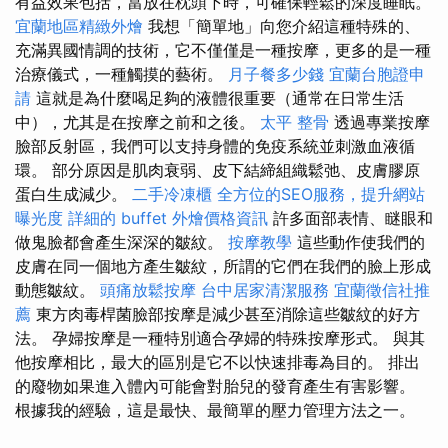
有益效果包括，當放在枕頭下時，可確保輕鬆的深度睡眠。
宜蘭地區精緻外燴
我想「簡單地」向您介紹這種特殊的、
充滿異國情調的技術，它不僅僅是一種按摩，更多的是一種
治療儀式，一種觸摸的藝術。
月子餐多少錢
宜蘭台胞證申
請
這就是為什麼喝足夠的液體很重要（通常在日常生活
中），尤其是在按摩之前和之後。
太平 整骨
透過專業按摩
臉部反射區，我們可以支持身體的免疫系統並刺激血液循
環。 部分原因是肌肉衰弱、皮下結締組織鬆弛、皮膚膠原
蛋白生成減少。
二手冷凍櫃
全方位的SEO服務，提升網站
曝光度
詳細的 buffet 外燴價格資訊
許多面部表情、瞇眼和
做鬼臉都會產生深深的皺紋。
按摩教學
這些動作使我們的
皮膚在同一個地方產生皺紋，所謂的它們在我們的臉上形成
動態皺紋。
頭痛放鬆按摩
台中居家清潔服務
宜蘭徵信社推
薦
東方肉毒桿菌臉部按摩是減少甚至消除這些皺紋的好方
法。 孕婦按摩是一種特別適合孕婦的特殊按摩形式。 與其
他按摩相比，最大的區別是它不以快速排毒為目的。 排出
的廢物如果進入體內可能會對胎兒的發育產生有害影響。
根據我的經驗，這是最快、最簡單的壓力管理方法之一。