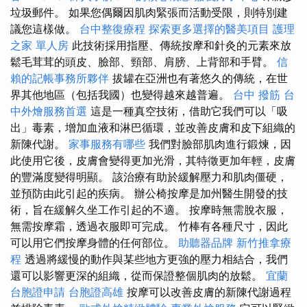
垃圾郵件。 如果您偶爾因肌肉緊張而活動受限，則特別建
議您這樣做。
台中整復療程
探索更多選擇的醫美項目
護理
之家 單人房
此技術採用指壓、傳統按摩和針灸的元素來放
鬆毛茸茸的頭皮、臉部、頸部、肩膀、上背部和手臂。
信
賴的記帳事務所夥伴
拔罐在亞洲也有著悠久的傳統，在世
界其他地區（包括我國）也變得越來越普遍。
台中 撥筋
台
中外燴服務首選
這是一種真空技術，借助它我們可以「吸
出」毒素，增加血液和淋巴循環，並改善皮膚和皮下組織的
新陳代謝。
家事服務有哪些
我們對臉部肌肉進行鍛煉，因
此使用它後，皮膚會變得更加光滑，其特徵更加年輕，皮膚
的豐滿度變得明顯。 該治療有助於緩解壓力和肌肉僵硬，
並預防由此引起的疾病。 辦公椅按摩是加州醫生開發的技
術，旨在緩解久坐工作引起的不適。 按摩時無需脫衣服，
無需按摩霜，透過衣服即可完成。 竹棒有各種尺寸，因此
可以用它們按摩身體的任何部位。
助聽器品牌
新竹推拿療
程
透過將緩慢的動作與某些地方更強的壓力相結合，我們
還可以影響更深的組織，從而保證整個肌肉的放鬆。
宜蘭
台胞證申請
台胞證高雄
按摩可以改善皮膚的新陳代謝過程