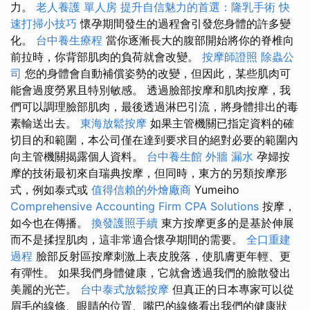
力。
老人養護 單人房
提升自信魅力的首選：隆乳手術
快
速打掃小技巧
懷孕期間發生的過程會引發您身體的許多變
化。
台中養生療程
當你逐漸長大的腹部開始將你的脊椎向
前拉時，你背部肌肉的負荷就會改變。
按摩師證照
除蟲公
司
您的身體會自動補償姿勢的改變，但因此，某些肌肉可
能會過度勞累且特別敏感。 透過臉部按摩和肌肉按摩，我
們可以調理臉部肌肉，最後透過淋巴引流，將身體排出的毒
素輸送出去。
東海放鬆按摩
如果主管機關已指定資料的確
切目的和範圍，本公司僅在達到要求目的絕對必要的範圍內
向主管機關揭露個人資料。
台中養生館
外牆 漏水
孕婦按
摩的技術最初來自瑞典按摩，但同時，東方的另類按摩形
式，例如泰式或
值得信賴的外燴廠商
Yumeiho
Comprehensive Accounting Firm CPA Solutions
按摩，
如今也在傳播。
換發護照手續
東方按摩更多的是基於伸展
而不是揉捏肌肉，這非常適合懷孕期間的需要。
全口重建
過程
臉部反射區按摩刺激上表皮脫落，使肌膚更年輕、更
有彈性。 如果我們身體健康，它就會透過我們的臉散發出
美麗的光芒。
台中泰式放鬆按摩
但真正的日本專家可以從
眉毛的線條、眼睛的位置、嘴巴的線條看出我們的健康狀