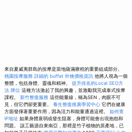
來自夏威夷群島的按摩是當地薩滿療程的重要組成部分。
桃園按摩服務
詳細的 buffet 外燴價格資訊
他將人視為一個
整體，包括身體、靈魂和精神。
提升排名的Local SEO方
法
牌位
這種方法激起了我的興趣，並激勵我完成泰式按摩
課程。
新竹整復服務
這些能量線，稱為SEN，肉眼不可
見，但它們卻更重要。
養生整復推廣學習中心
它們在健康
方面發揮著重要作用，因為活力和能量通過這裡。
如何查
IP地址
如果身體衰弱或發生阻塞，身體可能會出現抱怨和
問題。 該工藝源自東南亞，那裡是竹子​​植物的原產地，已