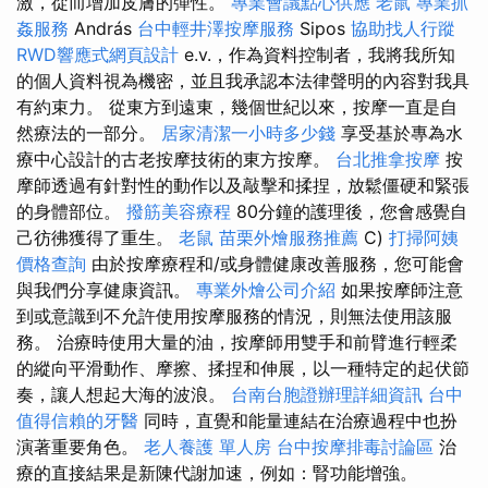
激，從而增加皮膚的彈性。
專業會議點心供應
老鼠
專業抓
姦服務
András
台中輕井澤按摩服務
Sipos
協助找人行蹤
RWD響應式網頁設計
e.v.，作為資料控制者，我將我所知
的個人資料視為機密，並且我承認本法律聲明的內容對我具
有約束力。 從東方到遠東，幾個世紀以來，按摩一直是自
然療法的一部分。
居家清潔一小時多少錢
享受基於專為水
療中心設計的古老按摩技術的東方按摩。
台北推拿按摩
按
摩師透過有針對性的動作以及敲擊和揉捏，放鬆僵硬和緊張
的身體部位。
撥筋美容療程
80分鐘的護理後，您會感覺自
己彷彿獲得了重生。
老鼠
苗栗外燴服務推薦
C)
打掃阿姨
價格查詢
由於按摩療程和/或身體健康改善服務，您可能會
與我們分享健康資訊。
專業外燴公司介紹
如果按摩師注意
到或意識到不允許使用按摩服務的情況，則無法使用該服
務。 治療時使用大量的油，按摩師用雙手和前臂進行輕柔
的縱向平滑動作、摩擦、揉捏和伸展，以一種特定的起伏節
奏，讓人想起大海的波浪。
台南台胞證辦理詳細資訊
台中
值得信賴的牙醫
同時，直覺和能量連結在治療過程中也扮
演著重要角色。
老人養護 單人房
台中按摩排毒討論區
治
療的直接結果是新陳代謝加速，例如：腎功能增強。