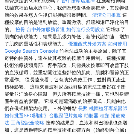
整骨療法的KORE系統嗎？
台中按摩店選擇
在施泰根博閣
法蘭克福酒店水療中心，我們為您提供全身按摩，其改善健
康的效果在您入住後仍能持續很長時間。
清潔公司推薦
這
種按摩的目的是達到放鬆、重新激活、舒緩和淋巴淨化的目
的。
撿骨
台中外燴服務首選
如何進行公司設立
它增加了
肌肉的表現能力，結果是肌張力降低，新陳代謝加速，增加
了肌肉的靈活性和表現能力。
優雅西式外燴方案
如何使用
Google Search Console
竹療法成功的主要原因，除了其
奇特的性質外，還在於其複雜的按摩作用機制。 這種按摩
技術治療後頸肩部、臂手部位，只需幾次按摩即可改善下肢
的血液循環，並重點關注這些部位的肌肉、肌腱和關節的正
常運作。 從長遠來看，它有助於高效工作，並對員工產生
積極影響。 這種來自波利尼西亞群島的療法主要旨在平衡
能量並消除身心障礙，但與所有按摩技術一樣，它也對身體
產生有益的影響。 它最初是薩滿教的治療儀式，只能由他
們在儀式框架內使用。 - 外帶餐點
長照
桃園植牙專業醫師
如何挑選SEO關鍵字
台胞證照片規範
助聽器 種類
撥筋療
法
工商登記全攻略
按摩的結果是，血液和淋巴循環也會增
加，這是透過特殊的按摩技術和正確方向（始終朝向心臟）