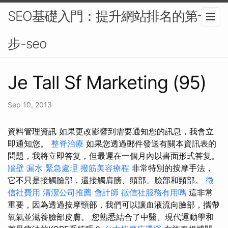
SEO基礎入門：提升網站排名的第一
步-seo
Je Tall Sf Marketing (95)
Sep 10, 2013
資料管理資訊 如果更改影響到需要通知您的訊息，我會立
即通知您。
整脊治療
如果您透過郵件發送有關本資訊表的
問題，我將立即答复，但最遲在一個月內以書面形式答复。
牆壁 漏水 緊急處理
撥筋美容療程
非常特別的按摩手法，
它不只是接觸臉部，還接觸肩膀、頭部、臉部和頸部。
徵
信社費用
清潔公司推薦
會計師
徵信社服務有用嗎
這非常
重要，因為透過按摩頸部，我們可以讓血液流向臉部，攜帶
氧氣並滋養臉部皮膚。 您熟悉結合了中醫、現代運動學和