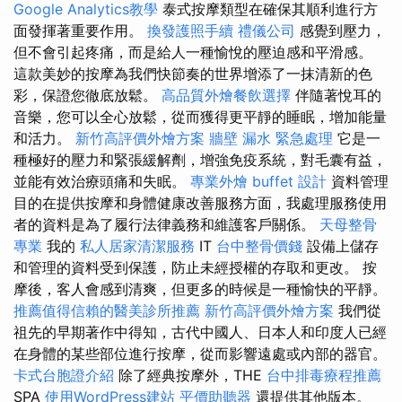
Google Analytics教學
泰式按摩類型在確保其順利進行方
面發揮著重要作用。
換發護照手續
禮儀公司
感覺到壓力，
但不會引起疼痛，而是給人一種愉悅的壓迫感和平滑感。
這款美妙的按摩為我們快節奏的世界增添了一抹清新的色
彩，保證您徹底放鬆。
高品質外燴餐飲選擇
伴隨著悅耳的
音樂，您可以全心放鬆，從而獲得更平靜的睡眠，增加能量
和活力。
新竹高評價外燴方案
牆壁 漏水 緊急處理
它是一
種極好的壓力和緊張緩解劑，增強免疫系統，對毛囊有益，
並能有效治療頭痛和失眠。
專業外燴 buffet 設計
資料管理
目的在提供按摩和身體健康改善服務方面，我處理服務使用
者的資料是為了履行法律義務和維護客戶關係。
天母整骨
專業
我的
私人居家清潔服務
IT
台中整骨價錢
設備上儲存
和管理的資料受到保護，防止未經授權的存取和更改。 按
摩後，客人會感到清爽，但更多的時候是一種愉快的平靜。
推薦值得信賴的醫美診所推薦
新竹高評價外燴方案
我們從
祖先的早期著作中得知，古代中國人、日本人和印度人已經
在身體的某些部位進行按摩，從而影響遠處或內部的器官。
卡式台胞證介紹
除了經典按摩外，THE
台中排毒療程推薦
SPA
使用WordPress建站
平價助聽器
還提供其他版本。