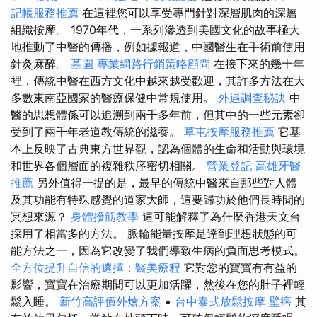
記帳服務推薦
在這裡您可以享受專門針對深層肌肉的深層
組織按摩。 1970年代，一系列滲透到美國文化的故事極大
地推動了中醫的傳播，例如據報道，中國醫生在手術前使用
針灸麻醉。
墓園
專業網路行銷策略顧問
在接下來的幾十年
裡，傳統中醫在西方文化中越來越受歡迎，其許多方法在大
多數東南亞國家的醫療保健中常規使用。
外遇調查秘訣
中
醫的思想體係可以追溯到兩千多年前，但其中的一些元素卻
受到了兩千年老道教傳統的滋養。
草屯按摩服務推薦
它基
本上反映了古典東方世界觀，認為個體的生命和活動與環境
和世界各個層面的複雜秩序密切相關。
營業登記
高雄牙醫
推薦
另外值得一提的是，最早的傳統中醫來自那些對人體
及其功能有特殊感覺的道家大師，這要歸功於他們長時間的
冥想來源？
身體撥筋教學
這可能解釋了為什麼香港天文台
採用了相當多的方法。 脈輪能量按摩是達到理想狀態的可
能方法之一，因為它改變了我們導致生病的負面思考模式。
全方位提升自信的選擇：醫美療程
它對您的寶寶有有益的
影響，寶寶在治療期間可以更加活躍，然後在您的肚子裡輕
鬆入睡。
新竹高評價外燴方案
•
台中泰式放鬆按摩
壁癌
其