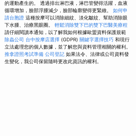
的運動產生的。 透過排出淋巴液，淋巴管變得活躍，血液
循環增加，臉部浮腫減少，臉部輪廓變得更緊緻。
如何申
請台胞證
這種按摩可以消除細紋、淡化皺紋、幫助消除眼
下水腫、治療黑眼圈。
輕鬆消除雙下巴的雙下巴醫美療程
請仔細閱讀本通知，以了解我如何根據歐盟資料保護規範
除蟲公司
台中按摩店選擇
(GDPR)
關鍵字選擇技巧
和現行
立法處理您的個人數據，並了解您與資料管理相關的權利。
推拿證照考試準備
公司登記
如果法令、法律或公司資料發
生變化，我公司保留隨時更改此資訊的權利。