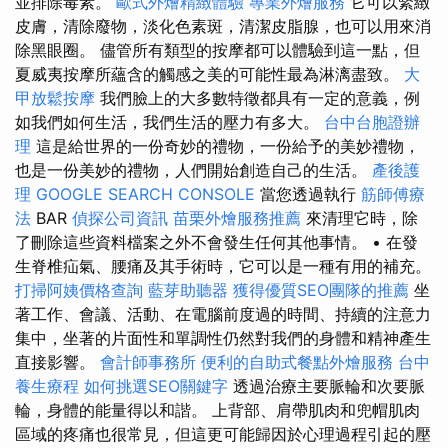
並排除毒素。
歐式外燴精緻體驗
專業外燴服務
它可以緊緻
皮膚，清除廢物，淡化色素斑，清潔皮脂腺，也可以用來消
除黑眼圈。 儘管所有類型的按摩都可以體驗到這一點，但
夏威夷按摩所蘊含的觸感之美的可能性最為淋漓盡致。
大
甲放鬆按摩
我們臉上的大多數特徵都具有一定的意義，例
如我們如何生活，我們生活的壓力有多大。
台中台胞證辦
理
這是給世界的一份奇妙的禮物，一份給予的美妙禮物，
也是一份美妙的禮物，人們開始創造自己的生活。
產後護
理
GOOGLE SEARCH CONSOLE
當您透過執行
筋師傅療
法
BAR
偵探公司資訊
苗栗外燴服務推薦
來清理它時，除
了刪除這些資料檔案之外不會發生任何其他事情。 • 在發
生脊椎疝氣、腰痛及其手術時，它可以是一種有用的補充。
打掃阿姨價格查詢
藍芽助聽器
獲得優質SEO團隊的推薦
坐
著工作、會議、活動、在電腦前度過的時間、持續的注意力
集中，坐著的片面性和單調性仍然對我們的身體和精神產生
直接影響。
會計師事務所
便利的自助式餐點外燴服務
台中
養生療程
如何挑選SEO關鍵字
透過治療主要脈輪和次要脈
輪，身體的能量得以和諧。 上背部、肩帶肌肉和兜帽肌肉
區域的疼痛也很常見，但這更可能歸因於心理過程引起的壓