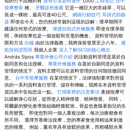
知的竹子品種約有
搜尋引擎如何運作
1,000
工商登記
台中
按摩整骨
種。
牙醫診所推薦
它是一種巨大的常綠草，可以
長成一棵樹，最高可達40公尺。
網路行銷技巧
耳掛式助聽
器
即使在今天，您仍然經常聽到這樣的誤解：懷孕期間不
建議任何形式的按摩。
便捷自助式外燴服務
即使在懷孕期
間，孕婦按摩也是一個放鬆和充電的機會。 資料管理的期
限和方法
白蟻
由於法律義務，我將保留發票至少八年。
撥
筋技術證照班
我個人企業
深入了解SEO的核心概念
András Sipos
專業外燴公司介紹
的活動資料管理是基於自
願同意和合法授權。
專業外燴服務
在基於自願同意的資料
管理的情況下，資料主體可以在資料管理的任何階段撤回同
意。
台中市按摩服務
在某些情況下，法律強制要求對所提
供的一系列資料進行管理、儲存和傳輸，我將在本資料管理
資訊表中告知您這一點。
打掃家裡的注意事項
產婦按摩可
以緩解身心症狀，從而使人精神煥發、精神煥發。 同時，
荷爾蒙的變化會導致組織輕微鬆弛，骨盆也會隨著胎兒的生
長而變寬。 即使您對同一個人重複治療，每次治療都會有
所不同。 選擇芳香療法按摩，您的專家會使用精油來刺激
您的嗅覺。 例如，薰衣草具有放鬆的效果，而柑橘類水果