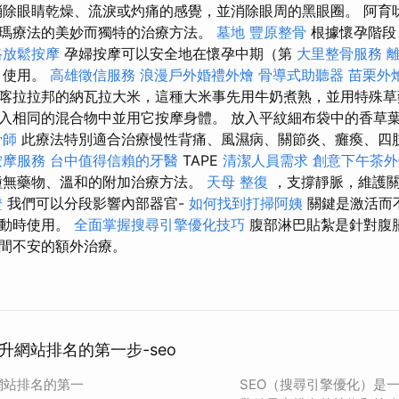
消除眼睛乾燥、流淚或灼痛的感覺，並消除眼周的黑眼圈。 阿育
瑪療法的美妙而獨特的治療方法。
墓地
豐原整骨
根據懷孕階段
路放鬆按摩
孕婦按摩可以安全地在懷孕中期（第
大里整骨服務
）使用。
高雄徵信服務
浪漫戶外婚禮外燴
骨導式助聽器
苗栗外
喀拉拉邦的納瓦拉大米，這種大米事先用牛奶煮熟，並用特殊
u浸入相同的混合物中並用它按摩身體。 放入平紋細布袋中的香草
骨師
此療法特別適合治療慢性背痛、風濕病、關節炎、癱瘓、四
按摩服務
台中值得信賴的牙醫
TAPE
清潔人員需求
創意下午茶外
無藥物、溫和的附加治療方法。
天母 整復
，支撐靜脈，維護關
證
我們可以分段影響內部器官-
如何找到打掃阿姨
關鍵是激活而
運動時使用。
全面掌握搜尋引擎優化技巧
腹部淋巴貼紮是針對腹
間不安的額外治療。
升網站排名的第一步-seo
網站排名的第一
SEO（搜尋引擎優化）是