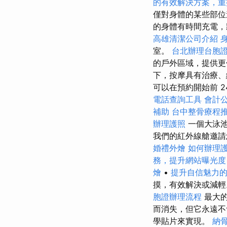
的有效解決方案，重
僅對身體的某些部位
的身體有時間充電
高雄清潔公司介紹
室。
台北辦理台胞
的戶外區域，提供更
下，按摩具有治療、
可以在預約開始前 2
電話查詢工具
會計
補助
台中整骨療程
辦理護照
一個大泳
我們的紅外線艙邀
婚禮外燴
如何辦理
務，提升網站曝光度
燴
•
提升自信魅力
摸，有效解決或減輕
胞證辦理流程
最大的
而消失，但它永遠
學貼片來實現。
納