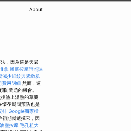
About
辦法，因為這是天賦
 推拿
腳底按摩證照課
鬆減少細紋與緊緻肌
司費用明細
然而，這
預防問題的機會。
然後塗上溫熱的草藥
在懷孕期間預防也是
安排
Google商家檔
孕初期就選擇它，因
中油壓按摩
毛孔粗大