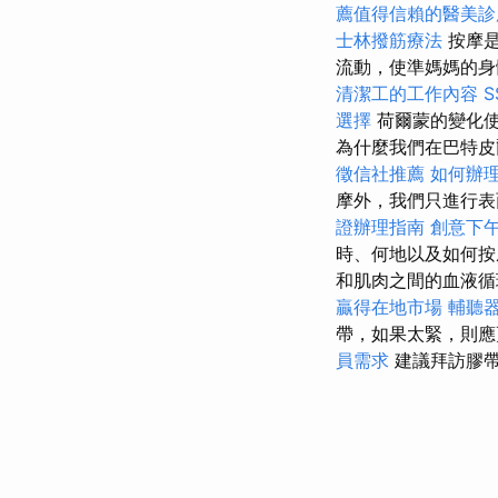
薦值得信賴的醫美診
士林撥筋療法
按摩是
流動，使準媽媽的身體
清潔工的工作內容
選擇
荷爾蒙的變化使
為什麼我們在巴特皮
徵信社推薦
如何辦
摩外，我們只進行表
證辦理指南
創意下
時、何地以及如何按
和肌肉之間的血液循
贏得在地市場
輔聽
帶，如果太緊，則
員需求
建議拜訪膠帶