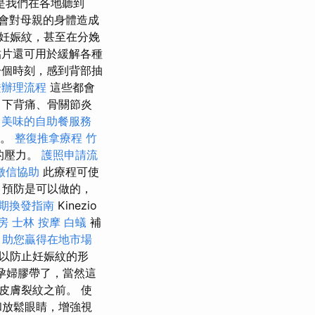
是我們在各地聽到
會對母親的身體造成
妊娠紋，甚至在分娩
片還可用於緩解各種
個時刻，感到背部抽
證辦理流程
這些都會
、下背痛、骨關節炎
富美味的自助餐服務
效。
整復推拿療程
竹
的壓力。
護照申請流
徵信協助
此療程可使
 預防是可以做的，
期換發指南
Kinezio
房
士林 按摩
白蟻
補
，助您贏得在地市場
以防止妊娠紋的形
孕婦膠帶了，當然這
皮膚裂紋之前。 使
和放鬆眼睛，增強視