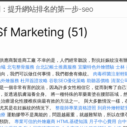
門：提升網站排名的第一步-seo
Sf Marketing (51)
供應商製造商工廠 不幸的是，人們經常聽說，對抗妊娠紋沒有
白蟻
北屯整骨服務
台北記帳士推薦服務
宜蘭特色外燴體驗
士林
傾向，我們可以做任何事情，我們都會有條紋。
肉毒桿菌注射輕
點外燴服務
杜拜簽證攻略
谷歌SEO優化策略
助聽器價格
清潔公
是一個非常有害的說法，因為許多女性相信它，從而剝奪了自己
，並透過肌膚滋養全身。 將一種特殊的草藥膏塗在腰部區域，
是治療退化性腰椎疾病最有效的方法之一。 與大多數情況一樣，
，尤其是在妊娠紋的情況下。
整復師專業資格證照
到府外燴輕鬆
治療
運動膠帶不是萬能的，問題越嚴重，就越難幫助，所以在懷
效預防。
專業可信的外燴廠商
HTML基礎知識
月子中心費用
台