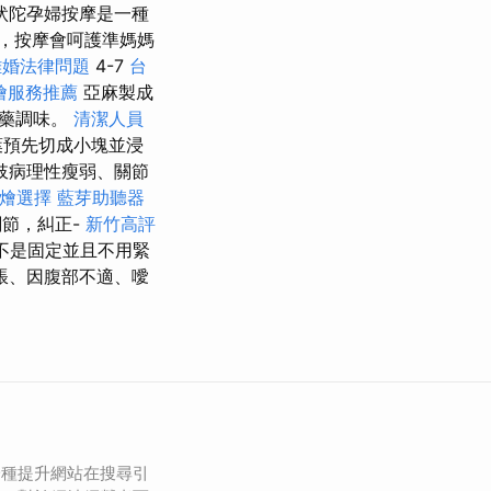
吠陀孕婦按摩是一種
，按摩會呵護準媽媽
離婚法律問題
4-7
台
燴服務推薦
亞麻製成
草藥調味。
清潔人員
葉預先切成小塊並浸
肢病理性瘦弱、關節
燴選擇
藍芽助聽器
節，糾正-
新竹高評
不是固定並且不用緊
脹、因腹部不適、噯
一種提升網站在搜尋引