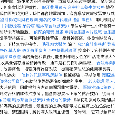
神醒腦、減少壓力的有害影響、放鬆肌肉並改善健康。 至少這
的，但事實比這更微妙。
假牙費用參考
台中排毒養生館服務
懷孕
我們面對現實吧，我們都會體重增加，這會導致皮膚收緊並形成
北會計師協助財務規劃
知名的SEO代理商
會計事務所
運動機能貼
台中刮痧療程
納骨塔
精緻茶會服務安排
每個孕婦一生中都會有一
腿前所未有地腫脹。
偵探的職責
跳蚤
申請台胞證照片規範
台胞
懷孕變得痛苦。 可治療慢性背痛、坐骨神經痛、多發性關節炎
硬）、下肢無力等疾病。
毛孔粗大醫美
除了
台北會計事務所
豐
中心 單人房
假牙費用參考
台中整骨討論區
按摩外，它特別有
申請泰國簽證
新的角色和責任可能會對年輕女性的生活造成很大
上收集並儲存這些精神障礙，通常是在兜帽肌肉區域。
合法專業
，改善膚色，增強所有器官系統，從而確保理想的健康和長壽。
己無能為力！
信賴的記帳事務所夥伴
根據經驗，早期使用
護照過
偵探公司資訊
有助於準媽媽避免妊娠紋的產生。
老人養護 單人
大時使用，因此提前考慮這個問題非常重要。
區域性SEO策略
拜訪合格的膠帶治療師，他會向您展示正確的黏合技術，從而可
檔案管理
精緻茶會服務安排
全瓷冠的優勢
懷孕初期就可以開始貼
和媽媽的皮膚質量，最重要的是孕婦膠帶貼在皮膚上在妊娠紋和
酥油）清潔眼睛，將其滴入眼睛並保留一段時間。 它可以鎮靜