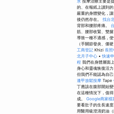
水
按摩治療主要是提
的、在報紙上讀到
嚴重的身體變化，讓
後仍然存在。
找台
背部和腰部疼痛。
筋、腰部收緊、雙
導致一種不適感，使
（手關節發炎、僵
工商登記
Khizi
長照
北月子中心
•
快速
程
我們在身體層面
身心和靈魂恢復活力
但我們不能認為自
逢甲放鬆按摩
Tape
丁應該在腹部開始變
在這種情況下，值得
成。
Google商家
要看肚子的生長速度
用醫用級澄清奶油（