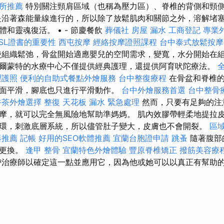
所推薦
特別關注頸肩區域（也稱為壓力區）、脊椎的背側和頸
沿著森能量線進行的，所以除了放鬆肌肉和關節之外，溶解堵
和靈魂復活。 • - 節慶餐飲
葬儀社
房屋 漏水
工商登記
專業
SSL證書的重要性
西屯按摩
經絡按摩證照課程
台中泰式放鬆按
組織鬆弛，骨盆開始適應嬰兒的空間需求，變寬，水分開始在組
爾蒙特的水療中心不僅提供經典護理，還提供阿育吠陀療法。
理護照
便利的自助式餐點外燴服務
台中整復療程
在骨盆和脊椎
面平滑，腳底也只進行平滑動作。
台中外燴服務首選
台中整骨
午茶外燴選擇
整復
天花板 漏水 緊急處理
然而，只要有足夠的注
摩，就可以完全無風險地幫助準媽媽。 肌內效膠帶輕柔地提拉
環，刺激底層系統，所以儘管肚子變大，皮膚也不會開裂。
區
器推薦
記帳
好用的SEO軟體推薦
宜蘭台胞證申請
跳蚤
隨著腹部
應更換。
逢甲 整骨
宜蘭特色外燴體驗
豐原脊椎矯正
撥筋美容療
治療師以確定這一點並應用它，因為他或她可以以真正有幫助