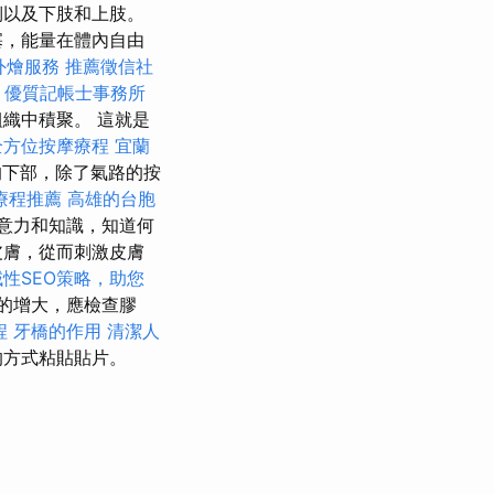
側以及下肢和上肢。
塞，能量在體內自由
外燴服務
推薦徵信社
摩
優質記帳士事務所
織中積聚。 這就是
全方位按摩療程
宜蘭
的下部，除了氣路的按
療程推薦
高雄的台胞
意力和知識，知道何
皮膚，從而刺激皮膚
域性SEO策略，助您
的增大，應檢查膠
程
牙橋的作用
清潔人
的方式粘貼貼片。