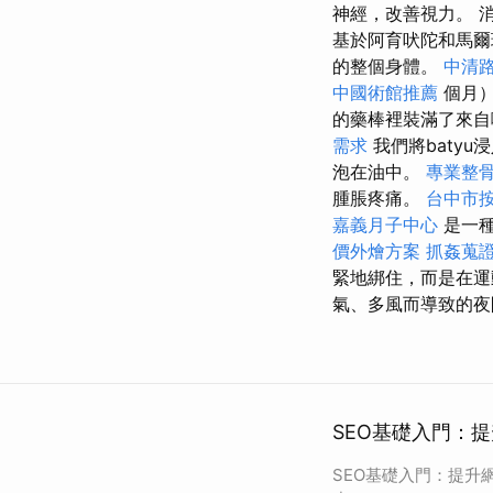
神經，改善視力。 
基於阿育吠陀和馬爾
的整個身體。
中清
中國術館推薦
個月
的藥棒裡裝滿了來自
需求
我們將baty
泡在油中。
專業整
腫脹疼痛。
台中市
嘉義月子中心
是一種
價外燴方案
抓姦蒐
緊地綁住，而是在
氣、多風而導致的夜
SEO基礎入門：提
SEO基礎入門：提升