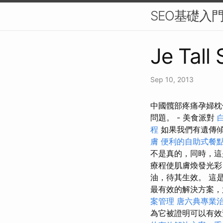
SEO基礎入
Je Tall 
Sep 10, 2013
中國髖部疼痛孕婦枕
問題。 - 美食派對
程
如果我們有遺傳
膚
便利的自助式餐
不是真的，同時，這
療程使肌膚煥發光彩
油，待其生效。 這
最有效的解決方案
案管理
唐六典專業
為它被證明可以有