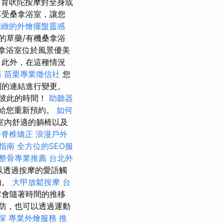
育吠陀按摩對全身或
享受桑拿浴室，讓您
精緻的外燴擺盤靈感
的草藥/有機桑拿浴
拿浴室位於風景優美
 此外，在這種情況
務
苗栗專業徵信社
您
到的連結進行變更。
重彼此的時間！
助聽器
能給您重新預約。
如何
和室內舒適的躺椅以及
平脊椎矯正
浪漫戶外
指南
全方位的SEO服
整骨專業推薦
台北外
以透過按摩的愛語觸
的。
大甲放鬆按摩
台
它會隨著時間的推移
防，也可以透過運動
探
專業外燴服務
推