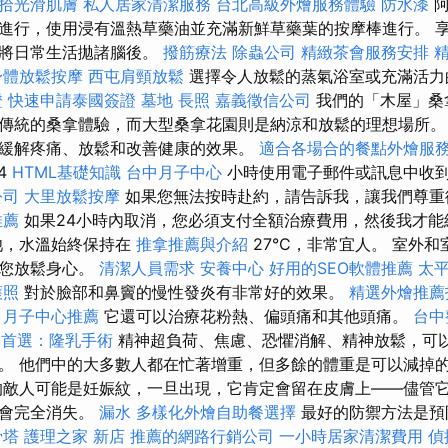
拾光滑肌膚
私人居家清潔服務
台北高級外燴服務體驗
防水漆
阿
進行，使用浸有溫熱草藥油並充滿新鮮草藥葉的按摩棒進行。 
，將日常生活拋諸腦後。
撥筋療法
除蟲公司
精緻茶會服務安排
身體放鬆按摩
西屯肩頸放鬆
選擇令人放鬆的蒸氣浴室或充滿活力
證
快速申請泰國簽證
墓地
長照
嘉義徵信公司
我們的「木屋」桑
傳統的桑拿體驗，而大型桑拿花園則是納涼和放鬆的理想場所。
緩解疼痛、放鬆和改善健康的效果。
適合各場合的餐點外燴服
4
HTML基礎知識
台中月子中心
小時使用電子郵件或訊息中收
公司
大里放鬆按摩
如果您無法按時赴約，請告訴我，讓我們尊
推薦
如果24小時內取消，您必須支付全額治療費用，然後我才
池，水溫始終保持在
推拿推薦與介紹
27°C，非常宜人。 室外
請您放鬆身心。
清潔人員需求
安養中心
好用的SEO軟體推薦
太
護照
對於臉部和鼻竇的慢性發炎有非常好的效果。
精選外燴推薦
月子中心推薦
它還可以治療花粉熱、偏頭痛和其他頭痛。
台中
的首選：隆乳手術
精神超負荷、焦慮、恐懼消解、精神放鬆，可
。 他們中的大多數人都在忙著增重，但多餘的體重是可以減掉
敵人可能是妊娠紋，一旦出現，它肯定會留在皮膚上——儘管
不會完全消失。
漏水
多樣化外燴自助餐選擇
最好的防禦方法是預
骨塔
護理之家 新店
推薦的網路行銷公司
一小時居家清潔費用
偵