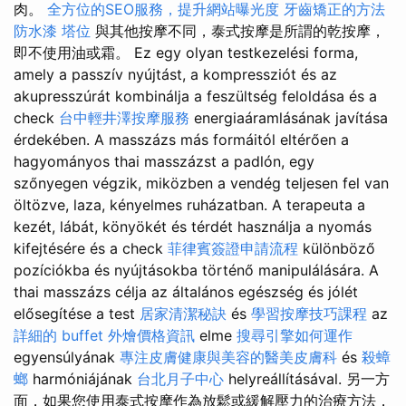
肉。
全方位的SEO服務，提升網站曝光度
牙齒矯正的方法
防水漆
塔位
與其他按摩不同，泰式按摩是所謂的乾按摩，
即不使用油或霜。 Ez egy olyan testkezelési forma,
amely a passzív nyújtást, a kompressziót és az
akupresszúrát kombinálja a feszültség feloldása és a
check
台中輕井澤按摩服務
energiaáramlásának javítása
érdekében. A masszázs más formáitól eltérően a
hagyományos thai masszázst a padlón, egy
szőnyegen végzik, miközben a vendég teljesen fel van
öltözve, laza, kényelmes ruházatban. A terapeuta a
kezét, lábát, könyökét és térdét használja a nyomás
kifejtésére és a check
菲律賓簽證申請流程
különböző
pozíciókba és nyújtásokba történő manipulálására. A
thai masszázs célja az általános egészség és jólét
elősegítése a test
居家清潔秘訣
és
學習按摩技巧課程
az
詳細的 buffet 外燴價格資訊
elme
搜尋引擎如何運作
egyensúlyának
專注皮膚健康與美容的醫美皮膚科
és
殺蟑
螂
harmóniájának
台北月子中心
helyreállításával. 另一方
面，如果您使用泰式按摩作為放鬆或緩解壓力的治療方法，