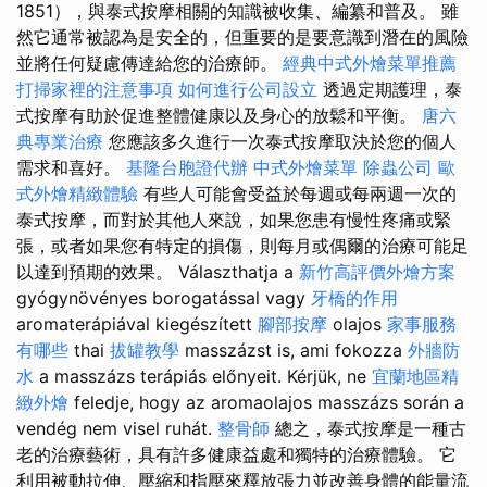
1851），與泰式按摩相關的知識被收集、編纂和普及。 雖
然它通常被認為是安全的，但重要的是要意識到潛在的風險
並將任何疑慮傳達給您的治療師。
經典中式外燴菜單推薦
打掃家裡的注意事項
如何進行公司設立
透過定期護理，泰
式按摩有助於促進整體健康以及身心的放鬆和平衡。
唐六
典專業治療
您應該多久進行一次泰式按摩取決於您的個人
需求和喜好。
基隆台胞證代辦
中式外燴菜單
除蟲公司
歐
式外燴精緻體驗
有些人可能會受益於每週或每兩週一次的
泰式按摩，而對於其他人來說，如果您患有慢性疼痛或緊
張，或者如果您有特定的損傷，則每月或偶爾的治療可能足
以達到預期的效果。 Választhatja a
新竹高評價外燴方案
gyógynövényes borogatással vagy
牙橋的作用
aromaterápiával kiegészített
腳部按摩
olajos
家事服務
有哪些
thai
拔罐教學
masszázst is, ami fokozza
外牆防
水
a masszázs terápiás előnyeit. Kérjük, ne
宜蘭地區精
緻外燴
feledje, hogy az aromaolajos masszázs során a
vendég nem visel ruhát.
整骨師
總之，泰式按摩是一種古
老的治療藝術，具有許多健康益處和獨特的治療體驗。 它
利用被動拉伸、壓縮和指壓來釋放張力並改善身體的能量流