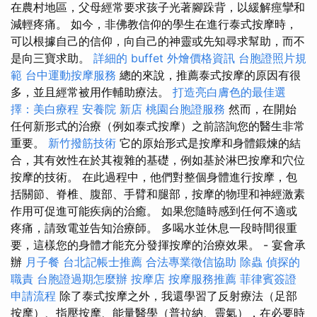
在農村地區，父母經常要求孩子光著腳跺背，以緩解痙攣和
減輕疼痛。 如今，非佛教信仰的學生在進行泰式按摩時，
可以根據自己的信仰，向自己的神靈或先知尋求幫助，而不
是向三寶求助。
詳細的 buffet 外燴價格資訊
台胞證照片規
範
台中運動按摩服務
總的來說，推薦泰式按摩的原因有很
多，並且經常被用作輔助療法。
打造亮白膚色的最佳選
擇：美白療程
安養院 新店
桃園台胞證服務
然而，在開始
任何新形式的治療（例如泰式按摩）之前諮詢您的醫生非常
重要。
新竹撥筋技術
它的原始形式是按摩和身體鍛煉的結
合，其有效性在於其複雜的基礎，例如基於淋巴按摩和穴位
按摩的技術。 在此過程中，他們對整個身體進行按摩，包
括關節、脊椎、腹部、手臂和腿部，按摩的物理和神經激素
作用可促進可能疾病的治癒。 如果您隨時感到任何不適或
疼痛，請致電並告知治療師。 多喝水並休息一段時間很重
要，這樣您的身體才能充分發揮按摩的治療效果。 - 宴會承
辦
月子餐
台北記帳士推薦
合法專業徵信協助
除蟲
偵探的
職責
台胞證過期怎麼辦
按摩店
按摩服務推薦
菲律賓簽證
申請流程
除了泰式按摩之外，我還學習了反射療法（足部
按摩）、指壓按摩、能量醫學（普拉納、靈氣），在必要時