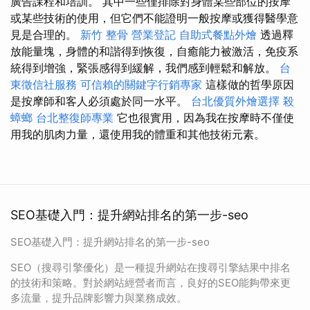
廣告課程和培訓。 其中一些僅排除對身體某些部位的按摩
或某些技術的使用，但它們不能證明一般按摩或獲得醫學意
見是合理的。
新竹 整骨
營業登記
自助式餐點外燴
透過釋
放能量塊，身體的和諧得到恢復，自癒能力被激活，免疫系
統得到增強，緊張感得到緩解，我們感到輕鬆和解放。
台
東徵信社服務
可信賴的關鍵字行銷專家
這樣做的哲學原因
是按摩師和客人必須處於同一水平。
台北優質外燴選擇
殺
蟑螂
台北整復師專業
它也很實用，因為我在按摩時不僅使
用我的肌肉力量，還使用我的體重和其他技術元素。
SEO基礎入門：提升網站排名的第一步-seo
SEO基礎入門：提升網站排名的第一步-seo
SEO（搜尋引擎優化）是一種提升網站在搜尋引擎結果中排名
的技術和策略。對於網站經營者而言，良好的SEO能夠帶來更
多流量，提升品牌影響力與業務成效。