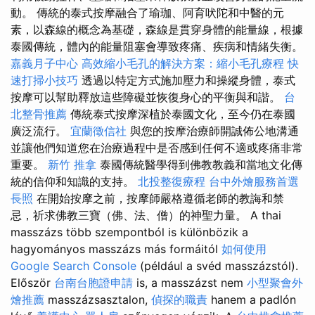
動。 傳統的泰式按摩融合了瑜珈、阿育吠陀和中醫的元
素，以森線的概念為基礎，森線是貫穿身體的能量線，根據
泰國傳統，體內的能量阻塞會導致疼痛、疾病和情緒失衡。
嘉義月子中心
高效縮小毛孔的解決方案：縮小毛孔療程
快
速打掃小技巧
透過以特定方式施加壓力和操縱身體，泰式
按摩可以幫助釋放這些障礙並恢復身心的平衡與和諧。
台
北整骨推薦
傳統泰式按摩深植於泰國文化，至今仍在泰國
廣泛流行。
宜蘭徵信社
與您的按摩治療師開誠佈公地溝通
並讓他們知道您在治療過程中是否感到任何不適或疼痛非常
重要。
新竹 推拿
泰國傳統醫學得到佛教教義和當地文化傳
統的信仰和知識的支持。
北投整復療程
台中外燴服務首選
長照
在開始按摩之前，按摩師嚴格遵循老師的教誨和禁
忌，祈求佛教三寶（佛、法、僧）的神聖力量。 A thai
masszázs több szempontból is különbözik a
hagyományos masszázs más formáitól
如何使用
Google Search Console
(például a svéd masszázstól).
Először
台南台胞證申請
is, a masszázst nem
小型聚會外
燴推薦
masszázsasztalon,
偵探的職責
hanem a padlón