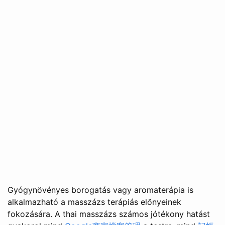
Gyógynövényes borogatás vagy aromaterápia is
alkalmazható a masszázs terápiás előnyeinek
fokozására. A thai masszázs számos jótékony hatást