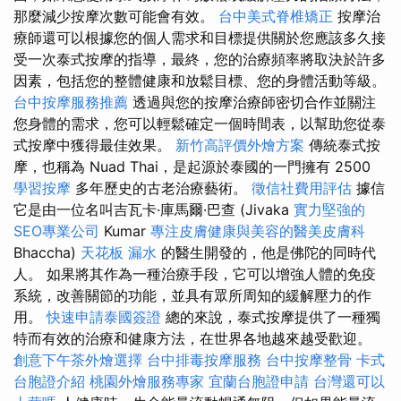
那麼減少按摩次數可能會有效。
台中美式脊椎矯正
按摩治
療師還可以根據您的個人需求和目標提供關於您應該多久接
受一次泰式按摩的指導，最終，您的治療頻率將取決於許多
因素，包括您的整體健康和放鬆目標、您的身體活動等級。
台中按摩服務推薦
透過與您的按摩治療師密切合作並關注
您身體的需求，您可以輕鬆確定一個時間表，以幫助您從泰
式按摩中獲得最佳效果。
新竹高評價外燴方案
傳統泰式按
摩，也稱為 Nuad Thai，是起源於泰國的一門擁有 2500
學習按摩
多年歷史的古老治療藝術。
徵信社費用評估
據信
它是由一位名叫吉瓦卡·庫馬爾·巴查 (Jivaka
實力堅強的
SEO專業公司
Kumar
專注皮膚健康與美容的醫美皮膚科
Bhaccha)
天花板 漏水
的醫生開發的，他是佛陀的同時代
人。 如果將其作為一種治療手段，它可以增強人體的免疫
系統，改善關節的功能，並具有眾所周知的緩解壓力的作
用。
快速申請泰國簽證
總的來說，泰式按摩提供了一種獨
特而有效的治療和健康方法，在世界各地越來越受歡迎。
創意下午茶外燴選擇
台中排毒按摩服務
台中按摩整骨
卡式
台胞證介紹
桃園外燴服務專家
宜蘭台胞證申請
台灣還可以