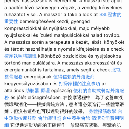
perces masszázsok is elérhetőek. A masszázsterápiát
a padlón lévő szőnyegen végzik, a vendég kényelmes
ruházatot visel. A masszőr a take a look at
SSL證書的
重要性
bemelegítésével kezdi, gyengéd
kompressziókkal és nyújtásokkal, majd mélyebb
nyújtásokkal és ízületi manipulációkkal halad tovább.
A masszázs során a terapeuta a kezét, lábát, könyökét
és térdét használhatja a nyomás kifejtésére és a check
按摩執照培訓班
különböző pozíciókba és nyújtásokba
történő manipulálására. A masszázs akupresszúrát és
energiamunkát is tartalmaz, amely segít a check
北屯
整骨服務
energiájának
值得信賴的外燴廠商
kiegyensúlyozásában és
打掃家裡的注意事項
az
általános
助聽器 原理
egészség
便利的自助式餐點外燴服
務
és jólét elősegítésében. 在按摩過程中，為了改善血液
循環和消化——根據傳統方法，患者還必須進行一些體育鍛
煉，但沒有這些也可以達到很好的效果。
身體撥筋教學
台
中運動按摩服務
會計師證照
台中養生會館
清潔公司費用明
細
它促進運動功能的正確運作，放鬆痛苦緊張、痙攣的肌