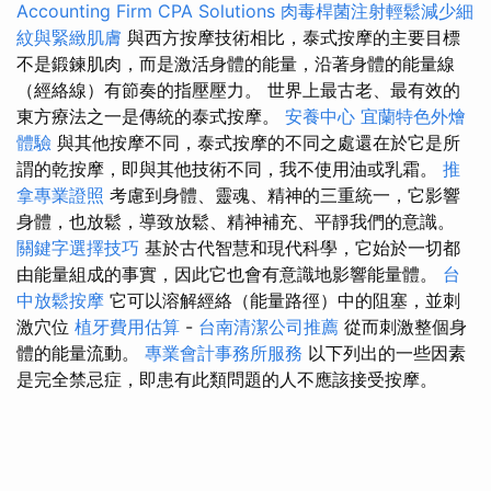
Accounting Firm CPA Solutions
肉毒桿菌注射輕鬆減少細
紋與緊緻肌膚
與西方按摩技術相比，泰式按摩的主要目標
不是鍛鍊肌肉，而是激活身體的能量，沿著身體的能量線
（經絡線）有節奏的指壓壓力。 世界上最古老、最有效的
東方療法之一是傳統的泰式按摩。
安養中心
宜蘭特色外燴
體驗
與其他按摩不同，泰式按摩的不同之處還在於它是所
謂的乾按摩，即與其他技術不同，我不使用油或乳霜。
推
拿專業證照
考慮到身體、靈魂、精神的三重統一，它影響
身體，也放鬆，導致放鬆、精神補充、平靜我們的意識。
關鍵字選擇技巧
基於古代智慧和現代科學，它始於一切都
由能量組成的事實，因此它也會有意識地影響能量體。
台
中放鬆按摩
它可以溶解經絡（能量路徑）中的阻塞，並刺
激穴位
植牙費用估算
-
台南清潔公司推薦
從而刺激整個身
體的能量流動。
專業會計事務所服務
以下列出的一些因素
是完全禁忌症，即患有此類問題的人不應該接受按摩。