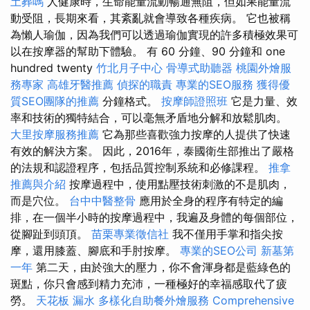
土葬嗎
人健康時，生命能量流動暢通無阻，但如果能量流
動受阻，長期來看，其紊亂就會導致各種疾病。 它也被稱
為懶人瑜伽，因為我們可以透過瑜伽實現的許多積極效果可
以在按摩器的幫助下體驗。 有 60 分鐘、90 分鐘和 one
hundred twenty
竹北月子中心
骨導式助聽器
桃園外燴服
務專家
高雄牙醫推薦
偵探的職責
專業的SEO服務
獲得優
質SEO團隊的推薦
分鐘格式。
按摩師證照班
它是力量、效
率和技術的獨特結合，可以毫無矛盾地分解和放鬆肌肉。
大里按摩服務推薦
它為那些喜歡強力按摩的人提供了快速
有效的解決方案。 因此，2016年，泰國衛生部推出了嚴格
的法規和認證程序，包括品質控制系統和必修課程。
推拿
推薦與介紹
按摩過程中，使用點壓技術刺激的不是肌肉，
而是穴位。
台中中醫整骨
應用於全身的程序有特定的編
排，在一個半小時​​的按摩過程中，我遍及身體的每個部位，
從腳趾到頭頂。
苗栗專業徵信社
我不僅用手掌和指尖按
摩，還用膝蓋、腳底和手肘按摩。
專業的SEO公司
新墓第
一年
第二天，由於強大的壓力，你不會渾身都是藍綠色的
斑點，你只會感到精力充沛，一種極好的幸福感取代了疲
勞。
天花板 漏水
多樣化自助餐外燴服務
Comprehensive