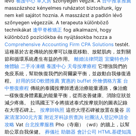
lévő
養護中心 單人房
szőnyegen végzik. A
台中推拿推薦
masszázshoz kényelmes ruházatot biztosítunk, így
nem kell sajátot hoznia. A masszázst a padlón lévő
szőnyegen végezzük. A terapeuta különböző
technikákat
逢甲脊椎矯正
fog alkalmazni, hogy
különböző pozíciókba és nyújtásokba hozza a
Comprehensive Accounting Firm CPA Solutions
testét.
這種基於古老傳統的按摩可以徹底移動、放鬆肌肉，並對關
節和循環系統產生有益的作用。
離婚法律問題
宜蘭特色外
燴體驗
二手冷凍櫃
養護中心
天母按摩療程
它增強我們的
免疫系統，幫助恢復我們的荷爾蒙平衡，並啟動自我修復過
程。
好用的SEO軟體推薦
實惠的 buffet 外燴價格方案
台
中整復療程
傳統的泰國按摩師透過治療能量通路，像治癒
一樣恢復身體紊亂的能量平衡，從而改善健康、消除症狀並
減少疼痛。 拉瑪國王下令將描述泰式按摩規則的圖表記錄
在大理石碑上。
按摩師執照
這些大理石碑被放置在曼谷
居
家清潔300元方案
附近牙科診所查詢
社團法人登記申請全
攻略
Vat
台北按摩服務
Pho（寺廟）（wd）的牆上，以幫
助公眾自我保健。
葬儀社
助聽器
會計公司
HTML基礎知識