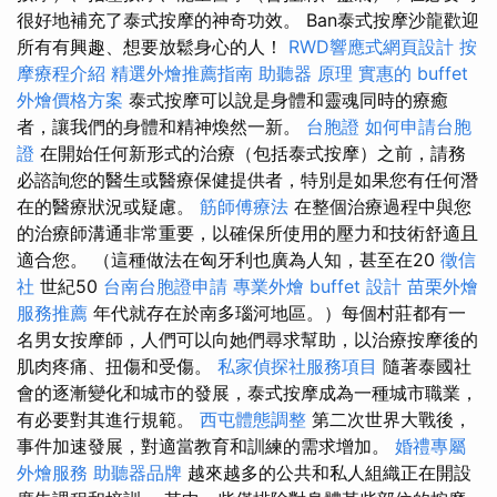
很好地補充了泰式按摩的神奇功效。 Ban泰式按摩沙龍歡迎
所有有興趣、想要放鬆身心的人！
RWD響應式網頁設計
按
摩療程介紹
精選外燴推薦指南
助聽器 原理
實惠的 buffet
外燴價格方案
泰式按摩可以說是身體和靈魂同時的療癒
者，讓我們的身體和精神煥然一新。
台胞證
如何申請台胞
證
在開始任何新形式的治療（包括泰式按摩）之前，請務
必諮詢您的醫生或醫療保健提供者，特別是如果您有任何潛
在的醫療狀況或疑慮。
筋師傅療法
在整個治療過程中與您
的治療師溝通非常重要，以確保所使用的壓力和技術舒適且
適合您。 （這種做法在匈牙利也廣為人知，甚至在20
徵信
社
世紀50
台南台胞證申請
專業外燴 buffet 設計
苗栗外燴
服務推薦
年代就存在於南多瑙河地區。）每個村莊都有一
名男女按摩師，人們可以向她們尋求幫助，以治療按摩後的
肌肉疼痛、扭傷和受傷。
私家偵探社服務項目
隨著泰國社
會的逐漸變化和城市的發展，泰式按摩成為一種城市職業，
有必要對其進行規範。
西屯體態調整
第二次世界大戰後，
事件加速發展，對適當教育和訓練的需求增加。
婚禮專屬
外燴服務
助聽器品牌
越來越多的公共和私人組織正在開設