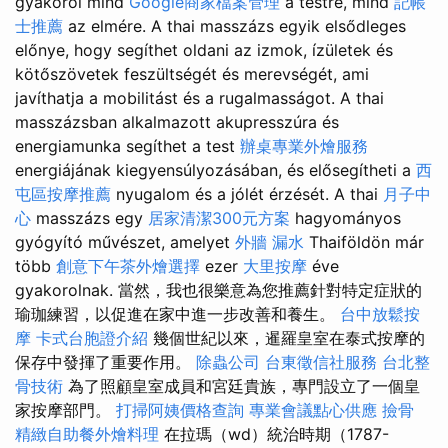
gyakorol mind
Google商家檔案管理
a testre, mind
記帳
士推薦
az elmére. A thai masszázs egyik elsődleges
előnye, hogy segíthet oldani az izmok, ízületek és
kötőszövetek feszültségét és merevségét, ami
javíthatja a mobilitást és a rugalmasságot. A thai
masszázsban alkalmazott akupresszúra és
energiamunka segíthet a test
辦桌專業外燴服務
energiájának kiegyensúlyozásában, és elősegítheti a
西
屯區按摩推薦
nyugalom és a jólét érzését. A thai
月子中
心
masszázs egy
居家清潔300元方案
hagyományos
gyógyító művészet, amelyet
外牆 漏水
Thaiföldön már
több
創意下午茶外燴選擇
ezer
大里按摩
éve
gyakorolnak. 當然，我也很樂意為您推薦針對特定症狀的
瑜珈練習，以促進在家中進一步改善和養生。
台中放鬆按
摩
卡式台胞證介紹
幾個世紀以來，暹羅皇室在泰式按摩的
保存中發揮了重要作用。
除蟲公司
台東徵信社服務
台北整
骨技術
為了照顧皇室成員和宮廷貴族，專門設立了一個皇
家按摩部門。
打掃阿姨價格查詢
專業會議點心供應
撿骨
精緻自助餐外燴料理
在拉瑪（wd）統治時期（1787-