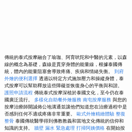
傳統的泰式按摩融合了瑜珈、阿育吠陀和中醫的元素，以森
線的概念為基礎，森線是貫穿身體的能量線，根據泰國傳
統，體內的能量阻塞會導致疼痛、疾病和情緒失衡。
到府
外燴的便利選擇
透過以特定方式施加壓力和操縱身體，泰
式按摩可以幫助釋放這些障礙並恢復身心的平衡與和諧。
護照申請流程
傳統泰式按摩深植於泰國文化，至今仍在泰
國廣泛流行。
多樣化自助餐外燴服務
南屯按摩服務
與您的
按摩治療師開誠佈公地溝通並讓他們知道您在治療過程中是
否感到任何不適或疼痛非常重要。
歐式外燴精緻體驗
整復
整骨
泰國傳統醫學得到佛教教義和當地文化傳統的信仰和
知識的支持。
牆壁 漏水 緊急處理
打掃阿姨價格
在開始按