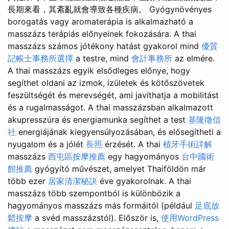
長期來看，其紊亂就會導致各種疾病。 Gyógynövényes
borogatás vagy aromaterápia is alkalmazható a
masszázs terápiás előnyeinek fokozására. A thai
masszázs számos jótékony hatást gyakorol mind
優質
記帳士事務所選擇
a testre, mind
會計事務所
az elmére.
A thai masszázs egyik elsődleges előnye, hogy
segíthet oldani az izmok, ízületek és kötőszövetek
feszültségét és merevségét, ami javíthatja a mobilitást
és a rugalmasságot. A thai masszázsban alkalmazott
akupresszúra és energiamunka segíthet a test
基隆徵信
社
energiájának kiegyensúlyozásában, és elősegítheti a
nyugalom és a jólét
長照
érzését. A thai
植牙手術詳解
masszázs
西屯區按摩推薦
egy hagyományos
台中國術
館推薦
gyógyító művészet, amelyet Thaiföldön már
több ezer
居家清潔秘訣
éve gyakorolnak. A thai
masszázs több szempontból is különbözik a
hagyományos masszázs más formáitól (például
足底放
鬆按摩
a svéd masszázstól). Először is,
使用WordPress