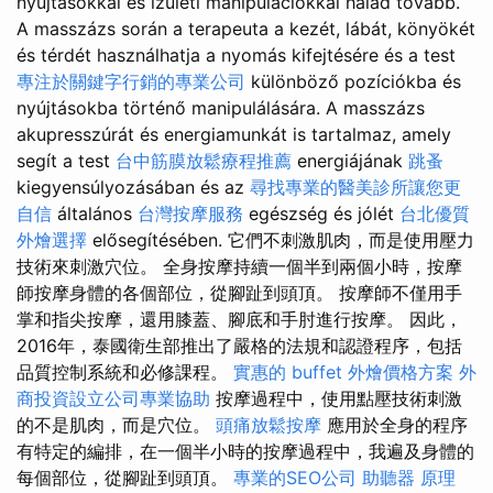
nyújtásokkal és ízületi manipulációkkal halad tovább.
A masszázs során a terapeuta a kezét, lábát, könyökét
és térdét használhatja a nyomás kifejtésére és a test
專注於關鍵字行銷的專業公司
különböző pozíciókba és
nyújtásokba történő manipulálására. A masszázs
akupresszúrát és energiamunkát is tartalmaz, amely
segít a test
台中筋膜放鬆療程推薦
energiájának
跳蚤
kiegyensúlyozásában és az
尋找專業的醫美診所讓您更
自信
általános
台灣按摩服務
egészség és jólét
台北優質
外燴選擇
elősegítésében. 它們不刺激肌肉，而是使用壓力
技術來刺激穴位。 全身按摩持續一個半到兩個小時，按摩
師按摩身體的各個部位，從腳趾到頭頂。 按摩師不僅用手
掌和指尖按摩，還用膝蓋、腳底和手肘進行按摩。 因此，
2016年，泰國衛生部推出了嚴格的法規和認證程序，包括
品質控制系統和必修課程。
實惠的 buffet 外燴價格方案
外
商投資設立公司專業協助
按摩過程中，使用點壓技術刺激
的不是肌肉，而是穴位。
頭痛放鬆按摩
應用於全身的程序
有特定的編排，在一個半小時​​的按摩過程中，我遍及身體的
每個部位，從腳趾到頭頂。
專業的SEO公司
助聽器 原理