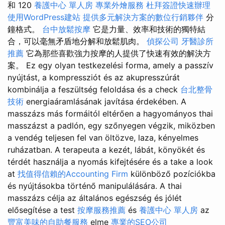
和 120
養護中心 單人房
專業外燴服務
杜拜簽證快速辦理
使用WordPress建站
提供多元解決方案的數位行銷夥伴
分
鐘格式。
台中放鬆按摩
它是力量、效率和技術的獨特結
合，可以毫無矛盾地分解和放鬆肌肉。
偵探公司
牙醫診所
推薦
它為那些喜歡強力按摩的人提供了快速有效的解決方
案。 Ez egy olyan testkezelési forma, amely a passzív
nyújtást, a kompressziót és az akupresszúrát
kombinálja a feszültség feloldása és a check
台北整骨
技術
energiaáramlásának javítása érdekében. A
masszázs más formáitól eltérően a hagyományos thai
masszázst a padlón, egy szőnyegen végzik, miközben
a vendég teljesen fel van öltözve, laza, kényelmes
ruházatban. A terapeuta a kezét, lábát, könyökét és
térdét használja a nyomás kifejtésére és a take a look
at
找值得信賴的Accounting Firm
különböző pozíciókba
és nyújtásokba történő manipulálására. A thai
masszázs célja az általános egészség és jólét
elősegítése a test
按摩服務推薦
és
養護中心 單人房
az
豐富美味的自助餐服務
elme
專業的SEO公司