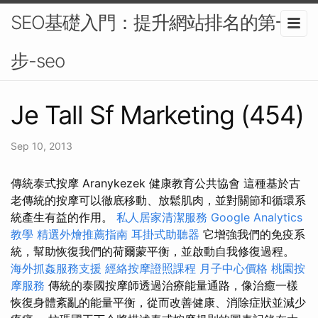
SEO基礎入門：提升網站排名的第一
步-seo
Je Tall Sf Marketing (454)
Sep 10, 2013
傳統泰式按摩 Aranykezek 健康教育公共協會 這種基於古
老傳統的按摩可以徹底移動、放鬆肌肉，並對關節和循環系
統產生有益的作用。
私人居家清潔服務
Google Analytics
教學
精選外燴推薦指南
耳掛式助聽器
它增強我們的免疫系
統，幫助恢復我們的荷爾蒙平衡，並啟動自我修復過程。
海外抓姦服務支援
經絡按摩證照課程
月子中心價格
桃園按
摩服務
傳統的泰國按摩師透過治療能量通路，像治癒一樣
恢復身體紊亂的能量平衡，從而改善健康、消除症狀並減少