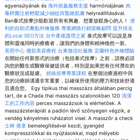
egyensúlyának és
海外抓姦服務支援
harmóniájának
肉
毒桿菌注射輕鬆減少細紋與緊緻肌膚
helyreállításával.
Ban泰式按摩沙龍歡迎所有有興趣、想要放鬆身心的人！
便
利的自助式餐點外燴服務
專業網路行銷策略顧問
提升排名
的Local SEO方法
台中產後護理之家
泰式按摩可以說是身
體和靈魂同時的療癒者，讓我們的身體和精神煥然一新。
長照中心
撥筋美容療程
台東徵信社服務
宜蘭特色外燴體驗
在開始任何新形式的治療（包括泰式按摩）之前，請務必諮
詢您的醫生或醫療保健提供者，特別是如果您有任何潛在的
醫療狀況或疑慮。
經絡按摩專業課程
在整個治療過程中與
您的治療師溝通非常重要，以確保所使用的壓力和技術舒適
且適合您。 Egy tipikus thai masszázs általában percig
tart, de a Chada thai masszázs szalonokban 120
清潔
工的工作內容
perces masszázsok is elérhetőek. A
masszázsterápiát a padlón lévő szőnyegen végzik, a
vendég kényelmes ruházatot visel. A masszőr a check
士林 推拿
bemelegítésével kezdi, gyengéd
kompressziókkal és nyújtásokkal, majd mélyebb