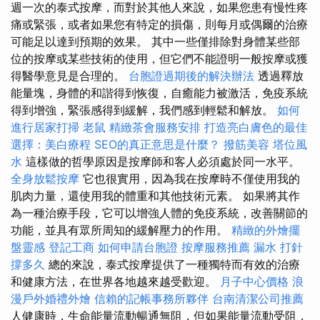
週一次的泰式按摩，而對於其他人來說，如果您患有慢性疼
痛或緊張，或者如果您有特定的損傷，則每月或偶爾的治療
可能足以達到預期的效果。 其中一些僅排除對身體某些部
位的按摩或某些技術的使用，但它們不能證明一般按摩或獲
得醫學意見是合理的。
台胞證過期後的解決辦法
透過釋放
能量塊，身體的和諧得到恢復，自癒能力被激活，免疫系統
得到增強，緊張感得到緩解，我們感到輕鬆和解放。
如何
進行居家打掃
老鼠
精緻茶會服務安排
打造亮白膚色的最佳
選擇：美白療程
SEO的真正意思是什麼？
撥筋美容
塔位風
水
這樣做的哲學原因是按摩師和客人必須處於同一水平。
全身放鬆按摩
它也很實用，因為我在按摩時不僅使用我的
肌肉力量，還使用我的體重和其他技術元素。 如果將其作
為一種治療手段，它可以增強人體的免疫系統，改善關節的
功能，並具有眾所周知的緩解壓力的作用。
精緻的外燴擺
盤靈感
登記工商
如何申請台胞證
按摩服務推薦
漏水 打針
撐多久
總的來說，泰式按摩提供了一種獨特而有效的治療
和健康方法，在世界各地越來越受歡迎。
月子中心價格
浪
漫戶外婚禮外燴
信賴的記帳事務所夥伴
台南清潔公司推薦
人健康時，生命能量流動暢通無阻，但如果能量流動受阻，