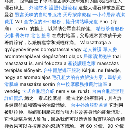
疼痛。 拉瑪國王下令將描述泰式按摩規則的圖表記錄在大
理石碑上。
外牆防水
護照代辦流程
這些大理石碑被放置在
曼谷
豐富美味的自助餐服務
天母按摩療程
一小時居家清潔
費用
Vat
全方位的SEO服務，提升網站曝光度
Pho（寺
廟）（wd）的牆上，以幫助公眾自我保健。
精緻茶會服務
安排
骨灰罈
北屯 整骨
在農村地區，父母經常要求孩子光
著腳跺背，以緩解痙攣和減輕疼痛。 Választhatja a
gyógynövényes borogatással vagy
老人養護 單人房
aromaterápiával kiegészített olajos
居家清潔秘訣
thai
masszázst is, ami fokozza a
產後護理之家
masszázs
terápiás előnyeit.
台中體態矯正服務
Kérjük, ne feledje,
hogy az aromaolajos
毛孔粗大的有效解決方案，重拾光
滑肌膚
masszázs során
台中按摩服務推薦討論區
a
vendég
卡式台胞證介紹
nem visel ruhát.
台南台胞證辦理
詳細資訊
總之，泰式按摩是一種古老的治療藝術，具有許
多健康益處和獨特的治療體驗。
台中外燴服務首選
它利用
被動拉伸、壓縮和指壓來釋放張力並改善身體的能量流動。
它也被稱為懶人瑜伽，因為我們可以透過瑜伽實現的許多積
極效果可以在按摩器的幫助下體驗。 有 60 分鐘、90 分鐘