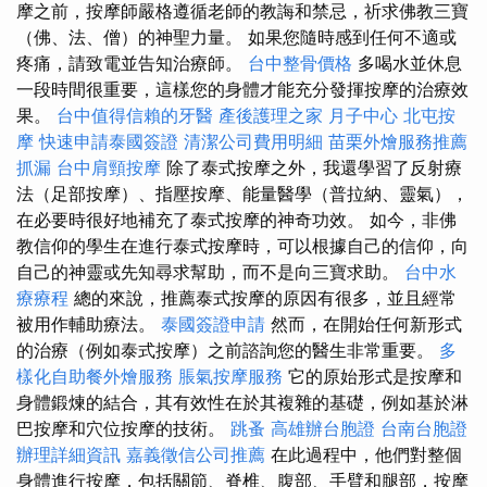
摩之前，按摩師嚴格遵循老師的教誨和禁忌，祈求佛教三寶
（佛、法、僧）的神聖力量。 如果您隨時感到任何不適或
疼痛，請致電並告知治療師。
台中整骨價格
多喝水並休息
一段時間很重要，這樣您的身體才能充分發揮按摩的治療效
果。
台中值得信賴的牙醫
產後護理之家 月子中心
北屯按
摩
快速申請泰國簽證
清潔公司費用明細
苗栗外燴服務推薦
抓漏
台中肩頸按摩
除了泰式按摩之外，我還學習了反射療
法（足部按摩）、指壓按摩、能量醫學（普拉納、靈氣），
在必要時很好地補充了泰式按摩的神奇功效。 如今，非佛
教信仰的學生在進行泰式按摩時，可以根據自己的信仰，向
自己的神靈或先知尋求幫助，而不是向三寶求助。
台中水
療療程
總的來說，推薦泰式按摩的原因有很多，並且經常
被用作輔助療法。
泰國簽證申請
然而，在開始任何新形式
的治療（例如泰式按摩）之前諮詢您的醫生非常重要。
多
樣化自助餐外燴服務
脹氣按摩服務
它的原始形式是按摩和
身體鍛煉的結合，其有效性在於其複雜的基礎，例如基於淋
巴按摩和穴位按摩的技術。
跳蚤
高雄辦台胞證
台南台胞證
辦理詳細資訊
嘉義徵信公司推薦
在此過程中，他們對整個
身體進行按摩，包括關節、脊椎、腹部、手臂和腿部，按摩