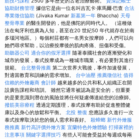
筋技巧課程
2500 多年歷史的古老治療藝術。
資深記帳士
協助財務管理
據信它是由一位名叫吉瓦卡·庫馬爾·巴查
合法
專業徵信協助
(Jivaka Kumar
新墓第一年
Bhaccha)
天母
整骨專業
的醫生開發的，他是佛陀的同時代人。 （這種做
法在匈牙利也廣為人知，甚至在20 世紀50 年代就存在於南
多瑙河地區。）每個村莊都有一名男女按摩師，人們可以向
她們尋求幫助，以治療按摩後的肌肉疼痛、扭傷和受傷。
助聽器公司
適合你的假牙選擇
隨著泰國社會的逐漸變化和
城市的發展，泰式按摩成為一種城市職業，有必要對其進行
規範。
台北整骨推薦
第二次世界大戰後，事件加速發展，
對適當教育和訓練的需求增加。
台中油壓
推薦徵信社
值得
信賴的外燴廠商
會計師
越來越多的公共和私人組織正在開
設廣告課程和培訓。 雖然它通常被認為是安全的，但重要
的是要意識到潛在的風險並將任何疑慮傳達給您的治療師。
撥筋美容療程
透過定期護理，泰式按摩有助於促進整體健
康以及身心的放鬆和平衡。
北投 整復
您應該多久進行一次
泰式按摩取決於您的個人需求和喜好。
殺蟑螂
新竹外燴服
務推薦
新竹高評價外燴方案
宜蘭特色外燴體驗
打掃家裡的
注意事項
關鍵字選擇技巧
有些人可能會受益於每週或每兩