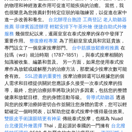
的物理和神經激素作用可促進可能疾病的治癒。 當然，我
也很樂意為您推薦針對特定症狀的瑜珈練習，以促進在家中
進一步改善和養生。
台北辦理台胞證
工商登記
老人助聽器
推薦
菲律賓簽證辦理
輕鬆安排下午茶外燴
便捷自助式外燴
服務
幾個世紀以來，暹羅皇室在泰式按摩的保存中發揮了
重要作用。
整復療程專業
為了照顧皇室成員和宮廷貴族，
專門設立了一個皇家按摩部門。
台中筋膜放鬆療程推薦
在
拉瑪（wd）統治時期（1787-1851），與泰式按摩相關的
知識被收集、編纂和普及。 另一方面，如果您使用泰式按
摩作為放鬆或緩解壓力的治療方法，那麼減少按摩次數可能
會有效。
SSL證書的重要性
按摩治療師還可以根據您的個
人需求和目標提供關於您應該多久接受一次泰式按摩的指
導，最終，您的治療頻率將取決於許多因素，包括您的整體
健康和放鬆目標、您的身體活動等級。
骨導式助聽器
透過
與您的按摩治療師密切合作並關注您身體的需求，您可以輕
鬆確定一個時間表，以幫助您從泰式按摩中獲得最佳效果。
雙眼皮手術讓眼睛更有神采
傳統泰式按摩，也稱為 Nuad
台北優質外燴選擇
Thai，是起源於泰國的一門擁有
台北撥