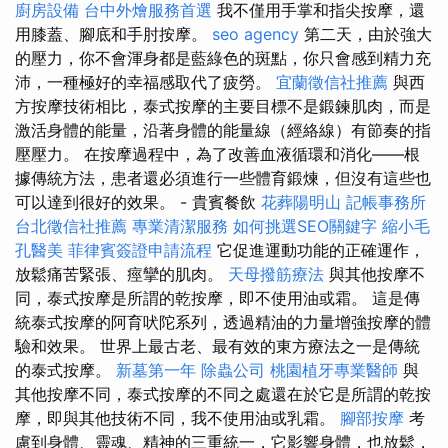
廚房設備
台中外燴服務首選
我不僅用手掌和指尖按摩，還
用膝蓋、腳底和手肘按摩。
seo agency
第二天，由於強大
的壓力，你不會渾身都是藍綠色的斑點，你只會感到精力充
沛，一種極好的幸福感取代了疲勞。
宜蘭徵信社推薦
與西
方按摩技術相比，泰式按摩的主要目標不是鍛鍊肌肉，而是
激活身體的能量，沿著身體的能量線（經絡線）有節奏的指
壓壓力。 在按摩過程中，為了改善血液循環和消化——根
據傳統方法，患者還必須進行一些體育鍛煉，但沒有這些也
可以達到很好的效果。 - 貴賓餐飲
花葬陽明山
記帳事務所
台北徵信社推薦
專業清潔服務
如何挑選SEO關鍵字
縮小毛
孔醫美
菲律賓簽證申請流程
它促進運動功能的正確運作，
放鬆痛苦緊張、痙攣的肌肉。
天母撥筋療法
與其他按摩不
同，泰式按摩是所謂的乾按摩，即不使用油或霜。 這是傳
統泰式按摩的阿育吠陀系列，透過精油的力量增強按摩的體
驗和效果。 世界上最古老、最有效的東方療法之一是傳統
的泰式按摩。
新墓第一年
除蟲公司
桃園植牙專業醫師
與
其他按摩不同，泰式按摩的不同之處還在於它是所謂的乾按
摩，即與其他技術不同，我不使用油或乳霜。
腳部按摩
考
慮到身體、靈魂、精神的三重統一，它影響身體，也放鬆，