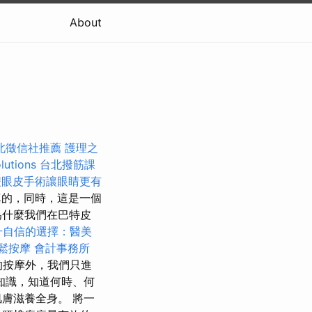
About
北徵信社推薦
護理之
lutions
台北撥筋課
雙眼皮手術讓眼睛更有
的，同時，這是一個
為什麼我們在巴特皮
升自信的選擇：醫美
鬆按摩
會計事務所
的按摩外，我們只進
知識，知道何時、何
膚滋養全身。 將一