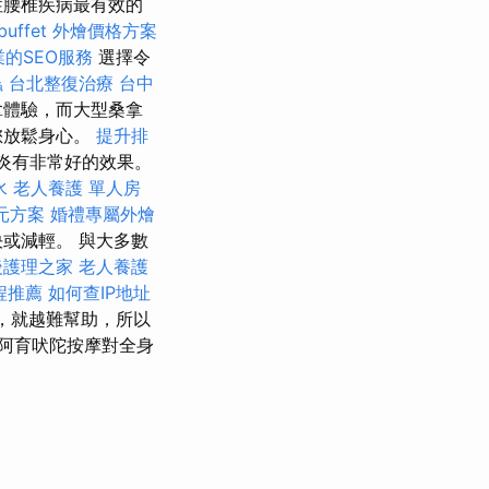
性腰椎疾病最有效的
buffet 外燴價格方案
業的SEO服務
選擇令
蟲
台北整復治療
台中
拿體驗，而大型桑拿
您放鬆身心。
提升排
炎有非常好的效果。
水
老人養護 單人房
元方案
婚禮專屬外燴
或減輕。 與大多數
後護理之家
老人養護
程推薦
如何查IP地址
，就越難幫助，所以
阿育吠陀按摩對全身