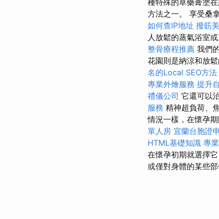
種特殊的草藥膏塗在
方法之一。 享受桑
如何查IP地址
撥筋
人放鬆的蒸氣浴室或
整骨療程推薦
我們
花園則是納涼和放鬆
名的Local SEO方法
專業外燴服務
提升
禮儀公司
它還可以
服務
精神超負荷、
情況一樣，在懷孕期
單人房
宜蘭台胞證
HTML基礎知識
專業
在懷孕初期就選擇它
或僅對身體的某些部