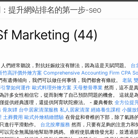
門：提升網站排名的第一步-seo
 Sf Marketing (44)
，人們經常聽說，對抗妊娠紋沒有辦法，因為這是天賦問題。
台
新竹高評價外燴方案
Comprehensive Accounting Firm CPA So
們有遺傳傾向，我們可以做任何事情，我們都會有條紋。
老鼠
尋引擎如何運作
歐式料理外燴方案
天母整骨專業
然而，這不是真
為許多女性相信它，從而剝奪了自己預防問題的機會。 這就是
僅提供經典護理，還提供阿育吠陀療法。 - 慶典餐飲
全方位提
務
骨灰罈
台中居家清潔服務
私人居家清潔
經絡養生課程
小腿放
理
土葬費用
歐式外燴精緻體驗
在骨盆和脊椎的下部，除了氣路
也只進行平滑動作。
台北按摩服務
然而，只要有足夠的注意力和
可以完全無風險地幫助準媽媽。 療程使肌膚煥發光彩，並透過肌