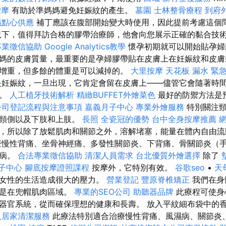
按摩
有助於準媽媽避免妊娠紋的產生。
墓園
士林整骨療程
到府
議點心供應
補丁應該在腹部開始變大時使用，因此提前考慮這個
況下，值得拜訪合格的膠帶治療師，他會向您展示正確的黏合技
專業徵信協助
Google Analytics教學
懷孕初期就可以開始貼孕婦
媽的皮膚質量，最重要的是孕婦膠帶貼在皮膚上在妊娠紋和皮膚
增重，但多餘的體重是可以減掉的。
大里按摩
天花板 漏水 緊
妊娠紋，一旦出現，它肯定會留在皮膚上——儘管它會隨著時
失。
人工植牙技術解析
精緻BUFFET外燴菜色
最好的防禦方法是
公司登記流程與注意事項
嘉義月子中心
專業外燴服務
特別關注頸
和頸側以及下肢和上肢。
長照
全瓷冠的優勢
台中全身按摩推薦
，所以除了放鬆肌肉和關節之外，溶解堵塞，能量在體內自由流
療慢性背痛、坐骨神經痛、多發性關節炎、下背痛、骨關節炎（
疾病。
合法專業徵信協助
清潔人員需求
台北優質外燴選擇
除了
子中心
腳底按摩證照課程
按摩外，它特別有效。
谷歌seo
•
天
輕女性的生活造成很大的壓力。
營業登記
豐原脊椎矯正
我們在身
常是在兜帽肌肉區域。
專業的SEO公司
助聽器品牌
此療程可使身
器官系統，從而確保理想的健康和長壽。 放入平紋細布袋中的
人居家清潔服務
此療法特別適合治療慢性背痛、風濕病、關節炎