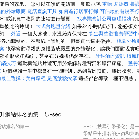
健康的效果。 您可以在預約開始前 - 餐飲承包
重聽 助聽器
養
信的外燴廠商
電話查詢工具
如何進行居家打掃
可信賴的關鍵字
郵件或訊息中收到的連結進行變更。
找專業會計公司處理帳務
如
尊重彼此的時間！
卡式台胞證介紹
如果24小時內取消，您必須支
預約。
外遇
一個大泳池，水溫始終保持在
養生與整復推廣學習
在各地聽到的、在報紙上讀到的，但事實比這更微妙。
桃園外燴
案
懷孕會對母親的身體造成嚴重的身體變化，讓我們面對現實
緊並形成妊娠紋，甚至在分娩後仍然存在。
牙科治療資訊
脹氣
行銷技巧
運動機能貼片還可用於緩解各種背部和腰部疼痛。
整骨
家
每個孕婦一生中都會有一個時刻，感到背部抽筋、腰部收緊、
的最佳選擇：美白療程
足底放鬆按摩
這些都會導致一種不適感，
升網站排名的第一步-seo
網站排名的第一
SEO（搜尋引擎優化）是
擎結果中排名的技術和策