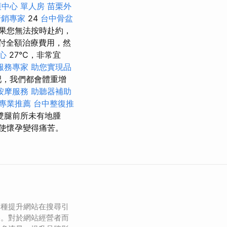
護中心 單人房
苗栗外
行銷專家
24
台中骨盆
果您無法按時赴約，
付全額治療費用，然
中心
27°C，非常宜
服務專家
助您實現品
吧，我們都會體重增
按摩服務
助聽器補助
專業推薦
台中整復推
雙腿前所未有地腫
使懷孕變得痛苦。
一種提升網站在搜尋引
略。對於網站經營者而