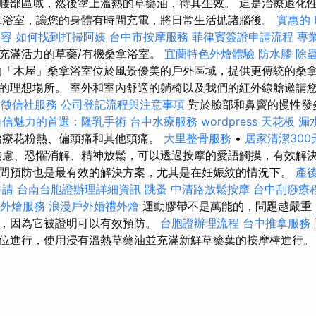
腰部區域，然後塗上溫熱的草藥油，待其生效。 這是治療退化
拿浴室，讓您的身體有時間充電，將日常生活拋諸腦後。
實惠的 
美容
如何找到打掃阿姨
台中市按摩服務
菲律賓簽證申請流程
專
充滿活力的草藥/有機桑拿浴室。
宜蘭特色外燴體驗
防水膠
除
的「木屋」桑拿浴室位於風景優美的戶外區域，提供更傳統的桑
的理想場所。 室外和室內舒適的躺椅以及我們的紅外線艙邀請
徵信社服務
公司登記流程與注意事項
對於臉部和鼻竇的慢性發
自信魅力的首選：隆乳手術
台中水療服務
wordpress
天花板 漏
治療花粉熱、偏頭痛和其他頭痛。
大里整骨服務
•
居家清潔300
焦慮、恐懼消解、精神放鬆，可以透過按摩的愛語觸摸，有效解決
間預防也是最有效的解決方案，尤其是在妊娠紋的情況下。
產
申請
台南台胞證辦理詳細資訊
跳蚤
中清路放鬆按摩
台中刮痧療
外燴服務
浪漫戶外婚禮外燴
運動膠帶不是萬能的，問題越嚴重
，因為它被證明可以有效預防。
台胞證辦理流程
台中推拿服務
位進行，使用浸有溫熱草藥油並充滿新鮮草藥葉的按摩棒進行。