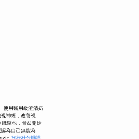
使用醫用級澄清奶
強視神經，改善視
組織鬆弛，骨盆開始
能認為自己無能為
ezio
旅行社代辦護