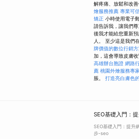
解疼痛、放鬆和改善
燴服務推薦
專業可
矯正
小時使用電子
請告訴我，讓我們
後我才能給您重新
人。 至少這是我們
牌價值的數位行銷方
加，這會導致皮膚收
高雄辦台胞證
網路
薦
桃園外燴服務專
脹。
打造亮白膚色
SEO基礎入門：提
SEO基礎入門：提升
步-seo