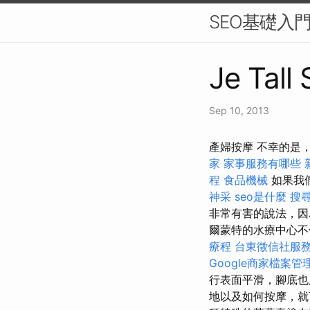
SEO基礎入
Je Tall
Sep 10, 2013
產婦按摩 不幸的是
家
家事服務有哪些
程
食品機械
如果我
神采
seo是什麼
搜
非常有害的說法，因
爾蒙特的水療中心不
療程
台東徵信社服
Google商家檔案管
行表面平滑，腳底
地以及如何按摩，就