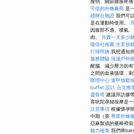
瘦弱、關節腫脹疼
可信的外燴廠商
是一
雄辦台胞證
我們可以
是在運動時使用。
因腹部不適、噯氣、
肉。
月嫂一天多少
徵信社推薦
大里放
打掃阿姨
我想通知所
服務體驗
浪漫戶外
醒腦、減少壓力的有
之間的血液循環，刺
辦理中心
逢甲放鬆
buffet 設計
台北推
靈骨塔
建議拜訪膠帶
育吠陀孕婦按摩是一
注意事項
根據懷孕
中期（第
專業外燴
亞麻製成的藥棒裡裝
聽力檢查
我們將ba