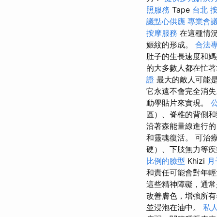
照服務
Tape
台北 
議點心供應
專業會
按摩服務
在這種情
娠紋的形成。
合法
肚子的生長速度和媽
的大多數人都在忙著
證
最大的敵人可能是
它永遠不會完全消
動學貼片來實現。
區）、脊椎的背側
沿著森能量線進行的
和靈魂復活。 可治
硬）、下肢無力等
比例的臉型
Khizi
月
和責任可能會對年
這些精神障礙，通
改善膚色，增強所有
並浸泡在油中。
私