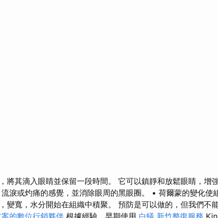
，將其滴入眼睛並保留一段時間。 它可以鎮靜和放鬆眼睛，增
、流淚或灼痛的感覺，並消除眼周的黑眼圈。 • 荷爾蒙的變化使
，變寬，水分開始在組織中積聚。 預防是可以做的，但我們不
方案的數位行銷夥伴
根據經驗，早期使用
白蟻
新竹整復服務
Kin