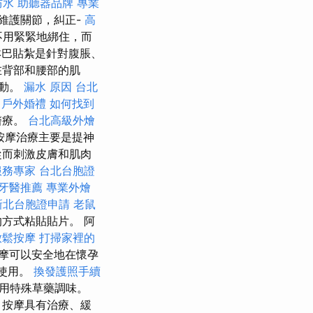
防水
助聽器品牌
專業
維護關節，糾正-
高
不用緊緊地綁住，而
巴貼紮是針對腹脹、
在背部和腰部的肌
流動。
漏水 原因
台北
摩
戶外婚禮
如何找到
醫療。
台北高級外燴
按摩治療主要是提神
從而刺激皮膚和肌肉
服務專家
台北台胞證
牙醫推薦
專業外燴
新北台胞證申請
老鼠
方式粘貼貼片。 阿
放鬆按摩
打掃家裡的
摩可以安全地在懷孕
使用。
換發護照手續
用特殊草藥調味。
，按摩具有治療、緩