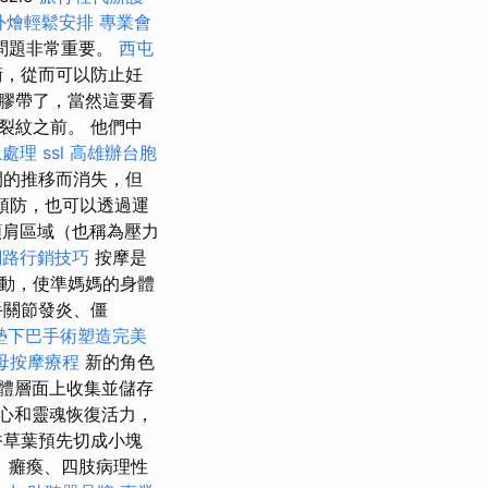
外燴輕鬆安排
專業會
問題非常重要。
西屯
術，從而可以防止妊
膠帶了，當然這要看
裂紋之前。 他們中
急處理
ssl
高雄辦台胞
間的推移而消失，但
預防，也可以透過運
肩區域（也稱為壓力
網路行銷技巧
按摩是
動，使準媽媽的身體
手關節發炎、僵
墊下巴手術塑造完美
母按摩療程
新的角色
體層面上收集並儲存
心和靈魂恢復活力，
香草葉預先切成小塊
、癱瘓、四肢病理性