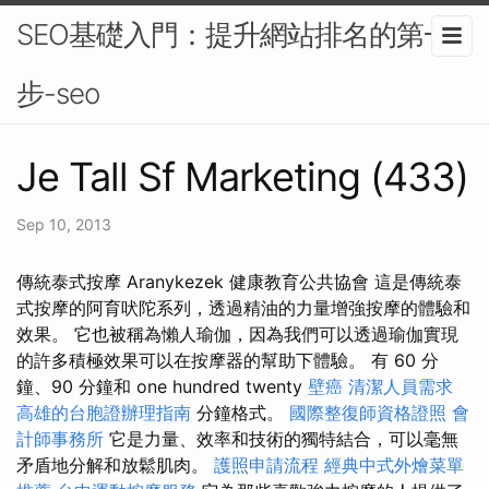
SEO基礎入門：提升網站排名的第一
步-seo
Je Tall Sf Marketing (433)
Sep 10, 2013
傳統泰式按摩 Aranykezek 健康教育公共協會 這是傳統泰
式按摩的阿育吠陀系列，透過精油的力量增強按摩的體驗和
效果。 它也被稱為懶人瑜伽，因為我們可以透過瑜伽實現
的許多積極效果可以在按摩器的幫助下體驗。 有 60 分
鐘、90 分鐘和 one hundred twenty
壁癌
清潔人員需求
高雄的台胞證辦理指南
分鐘格式。
國際整復師資格證照
會
計師事務所
它是力量、效率和技術的獨特結合，可以毫無
矛盾地分解和放鬆肌肉。
護照申請流程
經典中式外燴菜單