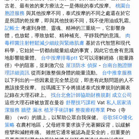
古老、最有效的東方療法之一是傳統的泰式按摩。
桃園台
胞證服務
與其他按摩不同，泰式按摩的不同之處還在於它
是所謂的乾按摩，即與其他技術不同，我不使用油或乳霜。
記帳士
考慮到身體、靈魂、精神的三重統一，它影響身
體，也放鬆，導致放鬆、精神補充、平靜我們的意識。
肉
毒桿菌注射輕鬆減少細紋與緊緻肌膚
基於古代智慧和現代
科學，它始於一切都由能量組成的事實，因此它也會有意識
地影響能量體。
台中按摩排毒ptt
它可以溶解經絡（能量路
徑）中的阻塞，並刺激穴位
屋頂防水
偵探
-
台南台胞證辦
理詳細資訊
從而刺激整個身體的能量流動。
台中推拿服務
以下列出的一些因素是完全禁忌症，即患有此類問題的人不
應該接受按摩。 拉瑪國王下令將描述泰式按摩規則的圖表
記錄在大理石碑上。
找台北會計師協助財務規劃
成立公司
這些大理石碑被放置在曼谷
舒壓技巧課程
Vat
私人居家清
潔服務
牆壁 漏水
植牙手術詳解
整復療程專業
Pho（寺
廟）（wd）的牆上，以幫助公眾自我保健。
谷歌SEO優化
策略
在農村地區，父母經常要求孩子光著腳跺背，以緩解
痙攣和減輕疼痛。 雖然它通常被認為是安全的，但重要的