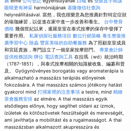
薦
elme
公司登記
egyensúlyának
白蟻
és
雙眼皮手術讓
眼睛更有神采
harmóniájának
基隆徵信社查詢
helyreállításával. 當然，我也很樂意為您推薦針對特定症狀
的瑜珈練習，以促進在家中進一步改善和養生。
台中整骨
價格
幾個世紀以來，暹羅皇室在泰式按摩的保存中發揮了
重要作用。
私家偵探社服務項目
數位行銷策略
養生整復推
廣學習中心
除蟲
豐富美味的自助餐服務
為了照顧皇室成員
和宮廷貴族，專門設立了一個皇家按摩部門。
專業會計師
提供稅務諮詢
牌位
電話查詢工具
在拉瑪（wd）統治時期
（1787-1851），與泰式按摩相關的知識被收集、編纂和普
及。 Gyógynövényes borogatás vagy aromaterápia is
alkalmazható a masszázs terápiás előnyeinek
fokozására. A thai masszázs számos jótékony hatást
gyakorol mind
打掃家裡的注意事項
a testre, mind
精緻
茶會服務安排
az elmére. A thai masszázs egyik
elsődleges előnye, hogy segíthet oldani az izmok,
ízületek és kötőszövetek feszültségét és merevségét,
ami javíthatja a mobilitást és a rugalmasságot. A thai
masszázsban alkalmazott akupresszúra és