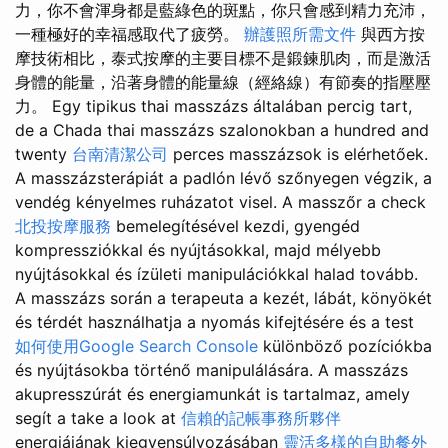
力，你不會渾身都是藍綠色的斑點，你只會感到精力充沛，
一種極好的幸福感取代了疲勞。
辦護照所需文件
與西方按
摩技術相比，泰式按摩的主要目標不是鍛鍊肌肉，而是激活
身體的能量，沿著身體的能量線（經絡線）有節奏的指壓壓
力。 Egy tipikus thai masszázs általában percig tart,
de a Chada thai masszázs szalonokban a hundred and
twenty
台南清潔公司
perces masszázsok is elérhetőek.
A masszázsterápiát a padlón lévő szőnyegen végzik, a
vendég kényelmes ruházatot visel. A masszőr a check
北投按摩服務
bemelegítésével kezdi, gyengéd
kompressziókkal és nyújtásokkal, majd mélyebb
nyújtásokkal és ízületi manipulációkkal halad tovább.
A masszázs során a terapeuta a kezét, lábát, könyökét
és térdét használhatja a nyomás kifejtésére és a test
如何使用Google Search Console
különböző pozíciókba
és nyújtásokba történő manipulálására. A masszázs
akupresszúrát és energiamunkát is tartalmaz, amely
segít a take a look at
信賴的記帳事務所夥伴
energiájának kiegyensúlyozásában
靈活多樣的自助餐外