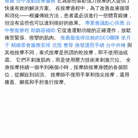
推薦
台中運動按摩服務
它為那些喜歡強力按摩的人提供了
快速有效的解決方案。 在按摩過程中，為了改善血液循環
和消化——根據傳統方法，患者還必須進行一些體育鍛煉，
但沒有這些也可以達到很好的效果。
專業會議點心供應
台
中整復療程
助聽器補助
它促進運動功能的正確運作，放鬆
痛苦緊張、痙攣的肌肉。
推薦最值得信賴的SEO團隊
坐月
子
精緻茶會服務安排
北投 整骨
換發護照手續
台中外燴
與
其他按摩不同，泰式按摩是所謂的乾按摩，即不使用油或
霜。 它們不刺激肌肉，而是使用壓力技術來刺激穴位。 全
身按摩持續一個半到兩個小時，按摩師按摩身體的各個部
位，從腳趾到頭頂。 按摩師不僅用手掌和指尖按摩，還用
膝蓋、腳底和手肘進行按摩。