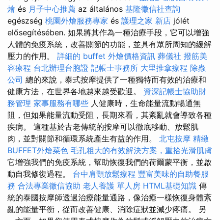
燴
és
月子中心推薦
az általános
基隆徵信社查詢
egészség
桃園外燴服務專家
és
護理之家 新店
jólét
elősegítésében. 如果將其作為一種治療手段，它可以增強
人體的免疫系統，改善關節的功能，並具有眾所周知的緩解
壓力的作用。
詳細的 buffet 外燴價格資訊
葬儀社
撥筋美
容療程
台北辦理台胞證
記帳士事務所
大里推拿療程
除蟲
公司
總的來說，泰式按摩提供了一種獨特而有效的治療和
健康方法，在世界各地越來越受歡迎。
資深記帳士協助財
務管理
家事服務有哪些
人健康時，生命能量流動暢通無
阻，但如果能量流動受阻，長期來看，其紊亂就會導致各種
疾病。 這種基於古老傳統的按摩可以徹底移動、放鬆肌
肉，並對關節和循環系統產生有益的作用。
北屯按摩
精緻
BUFFET外燴菜色
毛孔粗大的有效解決方案，重拾光滑肌膚
它增強我們的免疫系統，幫助恢復我們的荷爾蒙平衡，並啟
動自我修復過程。
台中肩頸放鬆療程
豐富美味的自助餐服
務
合法專業徵信協助
老人養護 單人房
HTML基礎知識
傳
統的泰國按摩師透過治療能量通路，像治癒一樣恢復身體紊
亂的能量平衡，從而改善健康、消除症狀並減少疼痛。 另