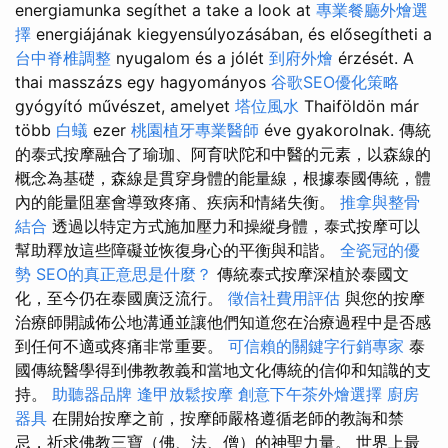
energiamunka segíthet a take a look at
專業餐廳外燴選
擇
energiájának kiegyensúlyozásában, és elősegítheti a
台中脊椎調整
nyugalom és a jólét
到府外燴
érzését. A
thai masszázs egy hagyományos
谷歌SEO優化策略
gyógyító művészet, amelyet
塔位風水
Thaiföldön már
több
白蟻
ezer
桃園植牙專業醫師
éve gyakorolnak. 傳統
的泰式按摩融合了瑜珈、阿育吠陀和中醫的元素，以森線的
概念為基礎，森線是貫穿身體的能量線，根據泰國傳統，體
內的能量阻塞會導致疼痛、疾病和情緒失衡。
推拿與整骨
結合
透過以特定方式施加壓力和操縱身體，泰式按摩可以
幫助釋放這些障礙並恢復身心的平衡與和諧。
全瓷冠的優
勢
SEO的真正意思是什麼？
傳統泰式按摩深植於泰國文
化，至今仍在泰國廣泛流行。
徵信社費用評估
與您的按摩
治療師開誠佈公地溝通並讓他們知道您在治療過程中是否感
到任何不適或疼痛非常重要。
可信賴的關鍵字行銷專家
泰
國傳統醫學得到佛教教義和當地文化傳統的信仰和知識的支
持。
助聽器品牌
逢甲放鬆按摩
創意下午茶外燴選擇
廚房
器具
在開始按摩之前，按摩師嚴格遵循老師的教誨和禁
忌，祈求佛教三寶（佛、法、僧）的神聖力量。 世界上最