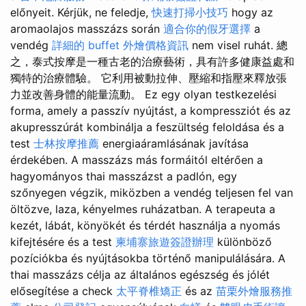
előnyeit. Kérjük, ne feledje,
快速打掃小技巧
hogy az
aromaolajos masszázs során
適合你的假牙選擇
a
vendég
詳細的 buffet 外燴價格資訊
nem visel ruhát. 總
之，泰式按摩是一種古老的治療藝術，具有許多健康益處和
獨特的治療體驗。 它利用被動拉伸、壓縮和指壓來釋放張
力並改善身體的能量流動。 Ez egy olyan testkezelési
forma, amely a passzív nyújtást, a kompressziót és az
akupresszúrát kombinálja a feszültség feloldása és a
test
士林按摩推薦
energiaáramlásának javítása
érdekében. A masszázs más formáitól eltérően a
hagyományos thai masszázst a padlón, egy
szőnyegen végzik, miközben a vendég teljesen fel van
öltözve, laza, kényelmes ruházatban. A terapeuta a
kezét, lábát, könyökét és térdét használja a nyomás
kifejtésére és a test
柬埔寨旅遊簽證辦理
különböző
pozíciókba és nyújtásokba történő manipulálására. A
thai masszázs célja az általános egészség és jólét
elősegítése a check
太平脊椎矯正
és az
苗栗外燴服務推