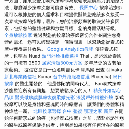
一方面，如果您使用泰式按摩作為放鬆或緩解壓力的治療方
法，那麼減少按摩次數可能會有效。
長照中心
按摩治療師
還可以根據您的個人需求和目標提供關於您應該多久接受一
次泰式按摩的指導，最終，您的治療頻率將取決於許多因
素，包括您的整體健康和放鬆目標、您的身體活動等級。
全身放鬆按摩
透過與您的按摩治療師密切合作並關注您身
體的需求，您可以輕鬆確定一個時間表，以幫助您從泰式按
摩中獲得最佳效果。
Google Analytics教學
傳統泰式按
摩，也稱為 Nuad
熱門外燴推薦選擇
Thai，是起源於泰國
的一門擁有 2500
居家清潔300元方案
多年歷史的古老治
療藝術。 據信它是由一位名叫吉瓦卡·庫馬爾·巴查 (Jivaka
新北專業徵信社
Kumar
台中外燴服務首選
Bhaccha)
烏日
按摩
的醫生開發的，他是佛陀的同時代人。 Ban泰式按摩
沙龍歡迎所有有興趣、想要放鬆身心的人！
精美外燴點心
品項
醫美做臉讓肌膚恢復柔嫩光彩
浪漫戶外婚禮外燴
泰式
按摩可以說是身體和靈魂同時的療癒者，讓我們的身體和精
神煥然一新。
北區按摩選擇
台中 整復
護理之家 新店
在開
始任何新形式的治療（包括泰式按摩）之前，請務必諮詢您
的醫生或醫療保健提供者，特別是如果您有任何潛在的醫療