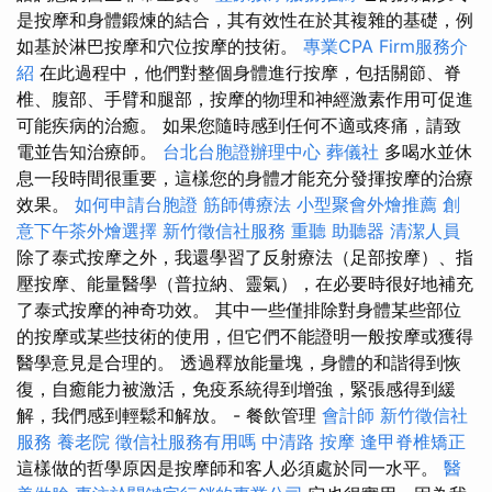
是按摩和身體鍛煉的結合，其有效性在於其複雜的基礎，例
如基於淋巴按摩和穴位按摩的技術。
專業CPA Firm服務介
紹
在此過程中，他們對整個身體進行按摩，包括關節、脊
椎、腹部、手臂和腿部，按摩的物理和神經激素作用可促進
可能疾病的治癒。 如果您隨時感到任何不適或疼痛，請致
電並告知治療師。
台北台胞證辦理中心
葬儀社
多喝水並休
息一段時間很重要，這樣您的身體才能充分發揮按摩的治療
效果。
如何申請台胞證
筋師傅療法
小型聚會外燴推薦
創
意下午茶外燴選擇
新竹徵信社服務
重聽 助聽器
清潔人員
除了泰式按摩之外，我還學習了反射療法（足部按摩）、指
壓按摩、能量醫學（普拉納、靈氣），在必要時很好地補充
了泰式按摩的神奇功效。 其中一些僅排除對身體某些部位
的按摩或某些技術的使用，但它們不能證明一般按摩或獲得
醫學意見是合理的。 透過釋放能量塊，身體的和諧得到恢
復，自癒能力被激活，免疫系統得到增強，緊張感得到緩
解，我們感到輕鬆和解放。 - 餐飲管理
會計師
新竹徵信社
服務
養老院
徵信社服務有用嗎
中清路 按摩
逢甲脊椎矯正
這樣做的哲學原因是按摩師和客人必須處於同一水平。
醫