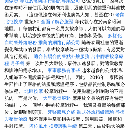
美做臉
專注於關鍵字行銷的專業公司
它也很實用，因為我
在按摩時不僅使用我的肌肉力量，還使用我的體重和其他技
術元素。 （這種做法在匈牙利也廣為人知，甚至在20
老鼠
北屯按摩
世紀50
全面了解台胞證
年代就存在於南多瑙河
地區。）每個村莊都有一名男女按摩師，人們可以向她們尋
求幫助，以治療按摩後的肌肉疼痛、扭傷和受傷。
多樣化
自助餐外燴服務
推薦的網路行銷公司
隨著泰國社會的逐漸
變化和城市的發展，泰式按摩成為一種城市職業，有必要對
其進行規範。
適合各場合的餐點外燴服務
台中腳底按摩療
程
月子餐
第二次世界大戰後，事件加速發展，對適當教育
和訓練的需求增加。
家事服務有哪些
越來越多的公共和私
人組織正在開設廣告課程和培訓。 因此，2016年，泰國衛
生部推出了嚴格的法規和認證程序，包括品質控制系統和必
修課程。
北區按摩
按摩過程中，使用點壓技術刺激的不是
肌肉，而是穴位。
大里整骨服務
應用於全身的程序有特定
的編排，在一個半小時​​的按摩過程中，我遍及身體的每個部
位，從腳趾到頭頂。
牙醫服務介紹
歐式外燴精緻體驗
整復
與整骨治療
我不僅用手掌和指尖按摩，還用膝蓋、腳底和
手肘按摩。
塔位風水
換發護照手續
第二天，由於強大的壓