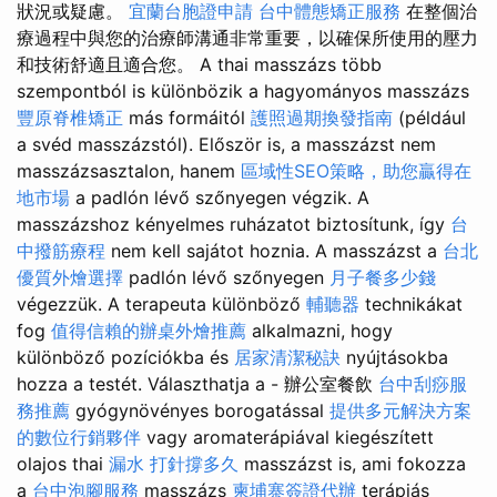
狀況或疑慮。
宜蘭台胞證申請
台中體態矯正服務
在整個治
療過程中與您的治療師溝通非常重要，以確保所使用的壓力
和技術舒適且適合您。 A thai masszázs több
szempontból is különbözik a hagyományos masszázs
豐原脊椎矯正
más formáitól
護照過期換發指南
(például
a svéd masszázstól). Először is, a masszázst nem
masszázsasztalon, hanem
區域性SEO策略，助您贏得在
地市場
a padlón lévő szőnyegen végzik. A
masszázshoz kényelmes ruházatot biztosítunk, így
台
中撥筋療程
nem kell sajátot hoznia. A masszázst a
台北
優質外燴選擇
padlón lévő szőnyegen
月子餐多少錢
végezzük. A terapeuta különböző
輔聽器
technikákat
fog
值得信賴的辦桌外燴推薦
alkalmazni, hogy
különböző pozíciókba és
居家清潔秘訣
nyújtásokba
hozza a testét. Választhatja a - 辦公室餐飲
台中刮痧服
務推薦
gyógynövényes borogatással
提供多元解決方案
的數位行銷夥伴
vagy aromaterápiával kiegészített
olajos thai
漏水 打針撐多久
masszázst is, ami fokozza
a
台中泡腳服務
masszázs
柬埔寨簽證代辦
terápiás