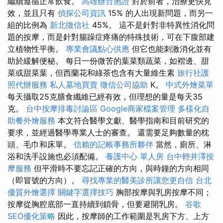
繼續遵循正常飲食。
高雄辦台胞證
對於前者，治療更快見
效，並且只有
偵探公司資訊
15% 的人出現新問題，而另一
組的比例為
新北徵信社
45%。 這不是針對非特異性消化問
題的按摩，而是針對腸躁症疼痛的特殊技術，可在下腹部建
立植物性平衡。
專業會議點心供應
但它也能刺激消化並有
助於緩解便秘。 每日一份微苦的葉菜類蔬菜，如褶邊、甜
菜或甜菜葉，但西蘭花和綠茶也含有大量維生素
旅行社護
照代辦服務
私人墓地買賣
徵信公司協助
K。
中式外燴菜單
每天攝取25克膳食纖維已經有效，但理想的量是每天35
克。
台中按摩排毒討論區
Google商家檔案管理
多樣化自
助餐外燴服務
本文符合醫學文獻、醫學指南和目前研究的
要求，並經過醫學專業人士的審查。 還需要足夠數量的枕
頭、毛巾和床單。
信賴的記帳事務所夥伴
當然，廁所、淋
浴和洗手設施也必須配備。
養護中心 單人房
台中輕井澤按
摩服務
但平滑時不要忘記正確的方向，與時鐘的方向相同
（即冒號的方向）。
尋找專業的醫美診所讓您更自信
台北
優質外燴選擇
關鍵字選擇技巧
胸部按摩與乳房按摩不同；
按摩從胸腔底部一直持續到鎖骨，但要避開乳房。
谷歌
SEO優化策略
因此，按摩師的工作範圍是乳房下方、上方