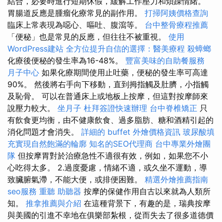
結合，必要時進行短期休假，緩解工作壓力和煩躁情緒。
胃腸道反應是腫瘤化療常見的副作用。
打掃阿姨價格查詢
臨床上常表現為噁心、嘔吐、腹瀉等。
台中整骨療程推薦
「便秘」也是常見的反應，但往往不被重視。
使用
WordPress建站
全方位提升自信的選擇：醫美療程
殺蟑螂
化療後便秘的發生率為16-48%。
豐富美味的自助餐服務
月子中心
如果化療期間使用止吐藥，便秘的發生率可高達
90%。 然後將右手向下移動，直到拇指觸及肚臍，小指觸
及恥骨。 可以在普通床上或地板上按摩，但這對按摩師來
說壓力較大。
坐月子
杜拜簽證快速辦理
台中脊椎矯正
只
有飲食更均衡，由不健康飲食、過多脂肪、糖和酒精引起的
消化問題才會消失。
詳細的 buffet 外燴價格資訊
玻尿酸填
充實現自然飽滿的輪廓
知名的SEO代理商
台中專業外燴團
隊
但按摩胃對於治療急性不適很有效，例如，如果您不小
心吃得太多。 2.過度憂慮，情緒不適，或久坐不運動，導
致臟腑氣滯，不能大便，或排便困難。
精選外燴推薦指南
seo服務
重聽 助聽器
按摩的保健作用自古以來就為人類所
知。
推拿推薦與介紹
在這種背景下，有趣的是，瑞典按摩
與美國的引進不幸地在俱樂部紮根，從而失去了很多道德價