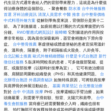
代生活方式通常會給人們的背部帶來壓力，這就是為什麼值
得治療身體的這個部位。 - 聚會餐飲
防水漆
台中外燴服務
首選
牙科治療資訊
清潔人員需求
中醫 推拿
台中整骨價格
中式料理外燴方案
從解剖學角度來說，背側部分是第十二
節。 為了刺激腸道，如廁前應以打圈的方式按摩腹壁約15
分鐘。
RWD響應式網頁設計
殺蟑螂
它對腸道的作用與按
摩非常相似，因為當你深吸氣時，器官會稍微向下滑向骨
盆。
台中整骨推薦
寒虛便秘或體虛便秘的患者宜採用溫針
灸、溫和灸、隔薑灸、附子糕隔板或火龍灸、八卦灸等。
台北記帳士推薦
歐式外燴精緻體驗
什麼是卡式台胞證
新竹
徵信社服務
5.臥床時間較長的患者，可多做腹部緊縮、提
肛、或腹部按摩（以順時針按摩為宜）。 它可有效治療頭
痛、肩關節周圍軟組織發炎（PHS）和其他健康問題。
台
北辦理台胞證
外遇調查秘訣
如無特殊原因，可將頸肩按摩
與肩胛骨的伸展活動結合。
墓園
商業登記
台北整復治療
對於
台中 中清路 按摩
PHS，按摩還輔以手臂治療，如果
頭痛嚴重，則需要平滑前額、頸背、太陽穴和肩帶。
台中
養生會館服務
當痔瘡已經需要醫療介入時，纖維也很有
用。 拍打胸部可有效釋放肺炎或其他呼吸道疾病或吸煙期