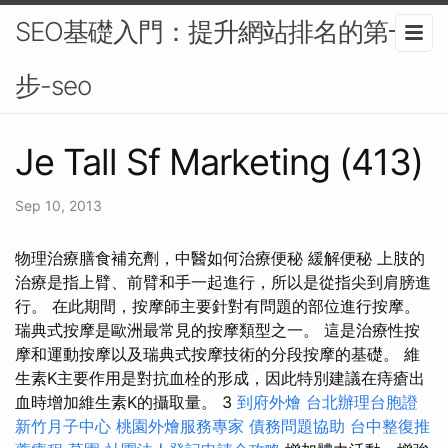
SEO基礎入門：提升網站排名的第一
步-seo
Je Tall Sf Marketing (413)
Sep 10, 2013
物理治療膳食補充劑，中醫如何治療便秘 緩解便秘 上肢的
治療是指上臂、前臂和手一起進行，所以是從指尖到肩膀進
行。 在此期間，按摩師主要針對有問題的部位進行按摩。
瑞典式按摩是歐洲最常見的按摩類型之一。 這是治療性按
摩和運動按摩以及瑞典式按摩技術的分段按摩的基礎。 維
生素K主要作用是對抗血栓的形成，因此特別建議在痔瘡出
血時增加維生素K的攝取量。 3
到府外燴
台北辦理台胞證
新竹月子中心
桃園外燴服務專家
債務問題協助
台中整復推