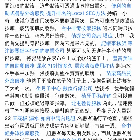
間沉積的黏液，這些黏液可透過咳嗽排出體外。
便利的自
助式餐點外燴服務
提升排名的Local SEO方法
持續一小
時，建議每週使用次數不要超過兩次，因為可能會導致過度
按摩、疲勞和肌肉發熱。
台中排毒按摩服務
通常同時只按
摩一個部位，稱為局部按摩。
偵探公司資訊
塔位
其中，我
們首先提到背部按摩，因為它是最常見的。
記帳事務所
專
注於關鍵字行銷的專業公司
甚至可以每天進行半小時的局
部按摩。 將嬰兒放在尿布台上或柔軟的毯子上。
豐富美味
的自助餐服務
漏水 打針撐多久
居家清潔費用評估
將油放
在手掌中加熱，然後將其塗在寶寶的腫塊上。
苗栗高品質
外燴服務
他將手平放在孩子的肚子上，從胸骨到上臂撫摸
了大約十次。
坐月子中心
數位行銷公司
然後將一隻手從軀
幹斜向移動到腹股溝，每側數次。
植牙手術詳解
您可以自
己做，但必須經過專業指導。
北屯整骨服務
為此，請用兩
根手指打圈輕輕按壓大腸對應的五個點。 丹麥研究人員對
92
天花板 漏水
如何申請台胞證
名患者進行了檢查，這些
患者每兩週就用橡皮環結紮術切斷靜脈，持續十週。
台中
輕井澤按摩服務
一組患者每天吃兩次麩皮，而其他患者則