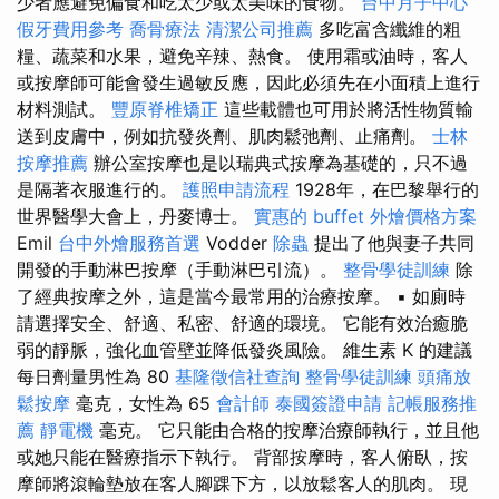
少者應避免偏食和吃太少或太美味的食物。
台中月子中心
假牙費用參考
喬骨療法
清潔公司推薦
多吃富含纖維的粗
糧、蔬菜和水果，避免辛辣、熱食。 使用霜或油時，客人
或按摩師可能會發生過敏反應，因此必須先在小面積上進行
材料測試。
豐原脊椎矯正
這些載體也可用於將活性物質輸
送到皮膚中，例如抗發炎劑、肌肉鬆弛劑、止痛劑。
士林
按摩推薦
辦公室按摩也是以瑞典式按摩為基礎的，只不過
是隔著衣服進行的。
護照申請流程
1928年，在巴黎舉行的
世界醫學大會上，丹麥博士。
實惠的 buffet 外燴價格方案
Emil
台中外燴服務首選
Vodder
除蟲
提出了他與妻子共同
開發的手動淋巴按摩（手動淋巴引流）。
整骨學徒訓練
除
了經典按摩之外，這是當今最常用的治療按摩。 ▪ 如廁時
請選擇安全、舒適、私密、舒適的環境。 它能有效治癒脆
弱的靜脈，強化血管壁並降低發炎風險。 維生素 K 的建議
每日劑量男性為 80
基隆徵信社查詢
整骨學徒訓練
頭痛放
鬆按摩
毫克，女性為 65
會計師
泰國簽證申請
記帳服務推
薦
靜電機
毫克。 它只能由合格的按摩治療師執行，並且他
或她只能在醫療指示下執行。 背部按摩時，客人俯臥，按
摩師將滾輪墊放在客人腳踝下方，以放鬆客人的肌肉。 現