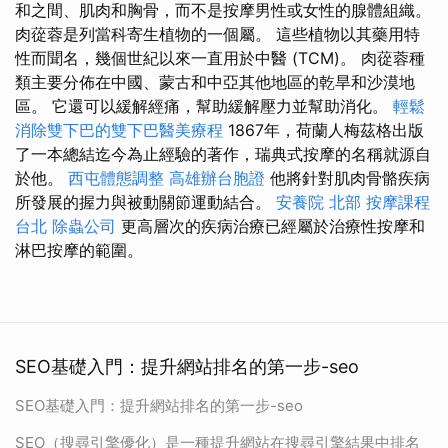
和之間、肌肉和胸骨，而不是按摩男性或女性的腺體組織。
肉蓯蓉是列當科寄生植物的一個屬。 這些植物以其藥用特
性而聞名，幾個世紀以來一直用於中醫 (TCM)。 肉蓯蓉種
類主要分佈在中國、蒙古和中亞其他地區的乾旱和沙漠地
區。 它還可以緩解經痛，幫助緩解壓力並幫助消化。
輕鬆
消除雙下巴的雙下巴醫美療程
1867年，荷蘭人梅茲格出版
了一本總結迄今為止經驗的著作，瑞典式按摩的名稱就源自
於他。
西屯體態調整
高雄辦台胞證
他將針對肌肉骨骼疾病
所發展的握力與被動關節運動結合。
安養院 北部
按摩課程
台北
除蟲公司
更高層次的疾病治療已經屬於治療性按摩和
淋巴按摩的範圍。
SEO基礎入門：提升網站排名的第一步-seo
SEO基礎入門：提升網站排名的第一步-seo
SEO（搜尋引擎優化）是一種提升網站在搜尋引擎結果中排名