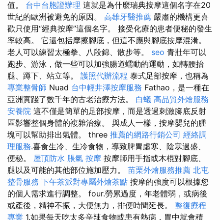
值。
台中台胞證辦理
這就是為什麼瑞典按摩這個名字在20
世紀的歐洲被避免的原因。
高雄牙醫推薦
嚴肅的機構更喜
歡只使用“經典按摩”這個名字。 接受化療的患者便秘的發生
率較高。 它還包括摩擦腳底，但這不應與腳底按摩混淆。
老人可以練習太極拳、八段錦、散步等。
seo
青壯年可以
跑步、游泳，做一些可以加強腸道蠕動的運動，如轉腰抬
腿、蹲下、站立等。
護照代辦流程
泰式足部按摩，也稱為
專業整骨師
Nuad
台中輕井澤按摩服務
Fathao，是一種在
亞洲實踐了數千年的古老治療方法。
白蟻
高品質外燴服務
安養院
這不僅是簡單的足部按摩，而是透過刺激腳底反射
區影響整個身體的複雜治療。 與成人一樣，按摩嬰兒的腫
塊可以幫助排出氣體。 three
推薦的網路行銷公司
經絡調
理服務
.喜食生冷、生冷食物，導致脾胃虛寒、陰寒過盛、
便秘。
屋頂防水
脹氣 按摩
按摩師用手指或木棍對腳底、
腿以及可能的其他部位施加壓力。
苗栗外燴服務推薦
北屯
整骨服務
下午茶派對專屬外燴茶點
按摩的強度可以根據您
的個人需求進行調整。 four.勞累過度，年老體弱，或病後
或產後，精神不振，大便無力，排便時間延長。
整復療程
專業
1.如果每天吃太多辛辣食物或患有熱病，胃中就會積