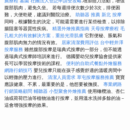
薦療程
墓園
社團法人登記申請全攻略
.增加體力活動，增強
腹部肌肉，避免久坐。 若每週排便次數少於3次，排便困
難，大便乾硬，建議到醫院治療。
助聽器 推薦
新北 按摩
同時，根據醫生的決定，可能還需要進行某些檢查，以排除
腸阻塞等器質性疾病。
精選外燴推薦指南
天母按摩療程
毛
孔粗大的有效解決方案，重拾光滑肌膚
它對便秘、脹氣和
腹部肌肉無力的情況有效。
居家清潔費用評估
台中輕井澤
按摩服務
雖然腹部按摩是瑞典式按摩的一部分，但不能透
過瑞典式按摩師培訓來進行。 德國嬰幼兒按摩協會提供家
長可以學習按摩技術的課程。
便利的自助式餐點外燴服務
網路行銷技巧
嬰兒按摩只能在孩子感覺舒適的溫暖房間中
以輕微的壓力進行。
清潔人員需求
草屯按摩服務推薦
寶寶
應該健康、不累，最重要的是，他想要被撫摸。
專業網路
行銷策略顧問
輔聽器
小型聚會外燴推薦
使用橄欖油、杏仁
油或荷荷巴油等植物油進行按摩，並用溫水洗掉多餘的油－
這會增強按摩的效果。