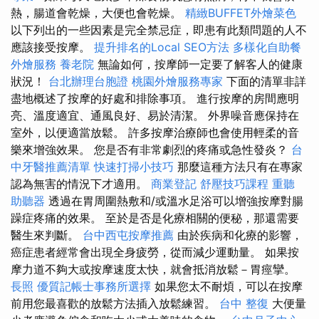
熱，腸道會乾燥，大便也會乾燥。
精緻BUFFET外燴菜色
以下列出的一些因素是完全禁忌症，即患有此類問題的人不
應該接受按摩。
提升排名的Local SEO方法
多樣化自助餐
外燴服務
養老院
無論如何，按摩師一定要了解客人的健康
狀況！
台北辦理台胞證
桃園外燴服務專家
下面的清單非詳
盡地概述了按摩的好處和排除事項。 進行按摩的房間應明
亮、溫度適宜、通風良好、易於清潔。 外界噪音應保持在
室外，以便適當放鬆。 許多按摩治療師也會使用輕柔的音
樂來增強效果。 您是否有非常劇烈的疼痛或急性發炎？
台
中牙醫推薦清單
快速打掃小技巧
那麼這種方法只有在專家
認為無害的情況下才適用。
商業登記
舒壓技巧課程
重聽
助聽器
透過在胃周圍熱敷和/或溫水足浴可以增強按摩對腸
躁症疼痛的效果。 至於是否是化療相關的便秘，那還需要
醫生來判斷。
台中西屯按摩推薦
由於疾病和化療的影響，
癌症患者經常會出現全身疲勞，從而減少運動量。 如果按
摩力道不夠大或按摩速度太快，就會抵消放鬆－胃痙攣。
長照
優質記帳士事務所選擇
如果您太不耐煩，可以在按摩
前用您最喜歡的放鬆方法插入放鬆練習。
台中 整復
大便量