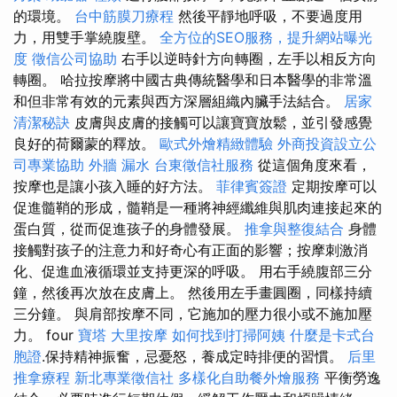
的環境。
台中筋膜刀療程
然後平靜地呼吸，不要過度用
力，用雙手掌繞腹壁。
全方位的SEO服務，提升網站曝光
度
徵信公司協助
右手以逆時針方向轉圈，左手以相反方向
轉圈。 哈拉按摩將中國古典傳統醫學和日本醫學的非常溫
和但非常有效的元素與西方深層組織內臟手法結合。
居家
清潔秘訣
皮膚與皮膚的接觸可以讓寶寶放鬆，並引發感覺
良好的荷爾蒙的釋放。
歐式外燴精緻體驗
外商投資設立公
司專業協助
外牆 漏水
台東徵信社服務
從這個角度來看，
按摩也是讓小孩入睡的好方法。
菲律賓簽證
定期按摩可以
促進髓鞘的形成，髓鞘是一種將神經纖維與肌肉連接起來的
蛋白質，從而促進孩子的身體發展。
推拿與整復結合
身體
接觸對孩子的注意力和好奇心有正面的影響；按摩刺激消
化、促進血液循環並支持更深的呼吸。 用右手繞腹部三分
鐘，然後再次放在皮膚上。 然後用左手畫圓圈，同樣持續
三分鐘。 與肩部按摩不同，它施加的壓力很小或不施加壓
力。 four
寶塔
大里按摩
如何找到打掃阿姨
什麼是卡式台
胞證
.保持精神振奮，忌憂怒，養成定時排便的習慣。
后里
推拿療程
新北專業徵信社
多樣化自助餐外燴服務
平衡勞逸