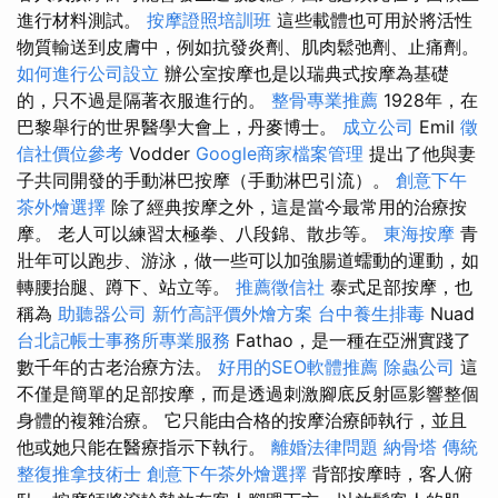
進行材料測試。
按摩證照培訓班
這些載體也可用於將活性
物質輸送到皮膚中，例如抗發炎劑、肌肉鬆弛劑、止痛劑。
如何進行公司設立
辦公室按摩也是以瑞典式按摩為基礎
的，只不過是隔著衣服進行的。
整骨專業推薦
1928年，在
巴黎舉行的世界醫學大會上，丹麥博士。
成立公司
Emil
徵
信社價位參考
Vodder
Google商家檔案管理
提出了他與妻
子共同開發的手動淋巴按摩（手動淋巴引流）。
創意下午
茶外燴選擇
除了經典按摩之外，這是當今最常用的治療按
摩。 老人可以練習太極拳、八段錦、散步等。
東海按摩
青
壯年可以跑步、游泳，做一些可以加強腸道蠕動的運動，如
轉腰抬腿、蹲下、站立等。
推薦徵信社
泰式足部按摩，也
稱為
助聽器公司
新竹高評價外燴方案
台中養生排毒
Nuad
台北記帳士事務所專業服務
Fathao，是一種在亞洲實踐了
數千年的古老治療方法。
好用的SEO軟體推薦
除蟲公司
這
不僅是簡單的足部按摩，而是透過刺激腳底反射區影響整個
身體的複雜治療。 它只能由合格的按摩治療師執行，並且
他或她只能在醫療指示下執行。
離婚法律問題
納骨塔
傳統
整復推拿技術士
創意下午茶外燴選擇
背部按摩時，客人俯