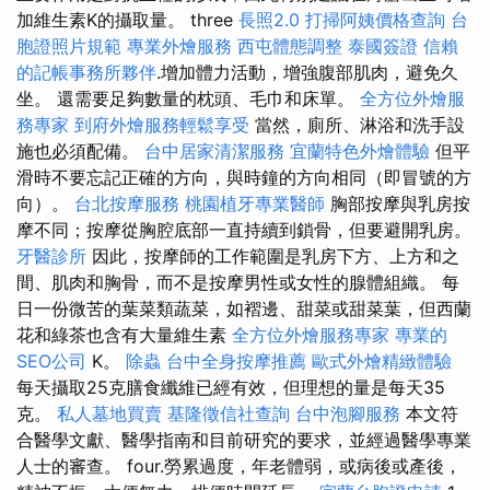
加維生素K的攝取量。 three
長照2.0
打掃阿姨價格查詢
台
胞證照片規範
專業外燴服務
西屯體態調整
泰國簽證
信賴
的記帳事務所夥伴
.增加體力活動，增強腹部肌肉，避免久
坐。 還需要足夠數量的枕頭、毛巾和床單。
全方位外燴服
務專家
到府外燴服務輕鬆享受
當然，廁所、淋浴和洗手設
施也必須配備。
台中居家清潔服務
宜蘭特色外燴體驗
但平
滑時不要忘記正確的方向，與時鐘的方向相同（即冒號的方
向）。
台北按摩服務
桃園植牙專業醫師
胸部按摩與乳房按
摩不同；按摩從胸腔底部一直持續到鎖骨，但要避開乳房。
牙醫診所
因此，按摩師的工作範圍是乳房下方、上方和之
間、肌肉和胸骨，而不是按摩男性或女性的腺體組織。 每
日一份微苦的葉菜類蔬菜，如褶邊、甜菜或甜菜葉，但西蘭
花和綠茶也含有大量維生素
全方位外燴服務專家
專業的
SEO公司
K。
除蟲
台中全身按摩推薦
歐式外燴精緻體驗
每天攝取25克膳食纖維已經有效，但理想的量是每天35
克。
私人墓地買賣
基隆徵信社查詢
台中泡腳服務
本文符
合醫學文獻、醫學指南和目前研究的要求，並經過醫學專業
人士的審查。 four.勞累過度，年老體弱，或病後或產後，