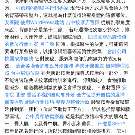
臥，按摩師將滾輪墊放在客人腳踝下方，以放鬆客人的肌
肉。
可信賴的關鍵字行銷專家
現代生活方式通常會給人們
的背部帶來壓力，這就是為什麼值得治療身體的這個部位。
安養院
使用WordPress建站
台中按摩店選擇
從解剖學角度
來說，背側部分是第十二節。 若每週排便次數少於3次，排
便困難，大便乾硬，建議到醫院治療。
助您實現品牌價值
的數位行銷方案
月子餐
同時，根據醫生的決定，可能還需
要進行某些檢查，以排除腸阻塞等器質性疾病。
會計公司
桃園按摩服務
它對便秘、脹氣和腹部肌肉無力的情況有
效。
適合各場合的餐點外燴服務
專業牙醫推薦
如何辦理護
照
台中肩頸放鬆
雖然腹部按摩是瑞典式按摩的一部分，但
不能透過瑞典式按摩師培訓來進行。 活動減少、食物攝取
量減少、腸道機械刺激的缺乏會導致便秘。 - 食材選擇
安
養院 北部
靈活多樣的自助餐外燴
全方位提升自信的選擇：
醫美療程
網路行銷技巧
整復與整骨治療
腰臀按摩從臀皺襞
延伸到第一腰椎（位於下肋骨正下方），所以包括臀部和腰
部區域。
台中肩頸放鬆療程
這是我們身體非常大的肌肉之
一，臀大肌，以及臀中肌、臀小肌和薦骨。
什麼是SEO？
按摩是趴著進行的，所以只接觸到臀部和腰部後方。 它可