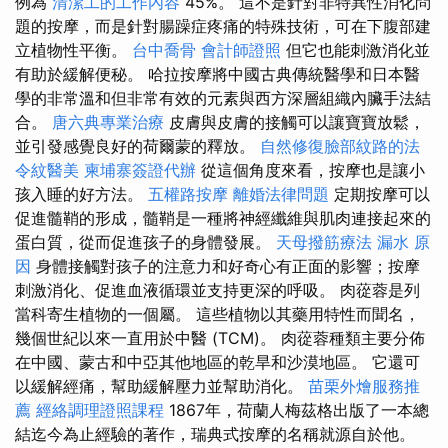
例為
清潔工的工作內容
45%。 這不是針對非特異性消化問
題的按摩，而是針對腸躁症疼痛的特殊技術，可在下腹部建
立植物性平衡。
台中喬骨
會計師證照
但它也能刺激消化並
有助於緩解便秘。 哈拉按摩將中國古典傳統醫學和日本醫
學的非常溫和但非常有效的元素與西方深層組織內臟手法結
合。
唐六典專業治療
皮膚與皮膚的接觸可以讓寶寶放鬆，
並引發感覺良好的荷爾蒙的釋放。
自然修復臉部紋路的法
令紋醫美
柬埔寨簽證代辦
從這個角度來看，按摩也是讓小
孩入睡的好方法。
五權路按摩
離婚法律問題
定期按摩可以
促進髓鞘的形成，髓鞘是一種將神經纖維與肌肉連接起來的
蛋白質，從而促進孩子的身體發展。
天母撥筋療法
漏水 原
因
身體接觸對孩子的注意力和好奇心有正面的影響；按摩
刺激消化、促進血液循環並支持更深的呼吸。 肉蓯蓉是列
當科寄生植物的一個屬。 這些植物以其藥用特性而聞名，
幾個世紀以來一直用於中醫 (TCM)。 肉蓯蓉種類主要分佈
在中國、蒙古和中亞其他地區的乾旱和沙漠地區。 它還可
以緩解經痛，幫助緩解壓力並幫助消化。
苗栗外燴服務推
薦
經絡調理證照課程
1867年，荷蘭人梅茲格出版了一本總
結迄今為止經驗的著作，瑞典式按摩的名稱就源自於他。