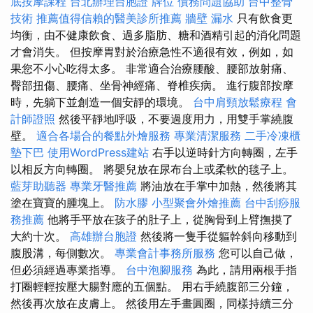
底按摩課程
台北辦理台胞證
牌位
債務問題協助
台中整骨
技術
推薦值得信賴的醫美診所推薦
牆壁 漏水
只有飲食更
均衡，由不健康飲食、過多脂肪、糖和酒精引起的消化問題
才會消失。 但按摩胃對於治療急性不適很有效，例如，如
果您不小心吃得太多。 非常適合治療腰酸、腰部放射痛、
臀部扭傷、腰痛、坐骨神經痛、脊椎疾病。 進行腹部按摩
時，先躺下並創造一個安靜的環境。
台中肩頸放鬆療程
會
計師證照
然後平靜地呼吸，不要過度用力，用雙手掌繞腹
壁。
適合各場合的餐點外燴服務
專業清潔服務
二手冷凍櫃
墊下巴
使用WordPress建站
右手以逆時針方向轉圈，左手
以相反方向轉圈。 將嬰兒放在尿布台上或柔軟的毯子上。
藍芽助聽器
專業牙醫推薦
將油放在手掌中加熱，然後將其
塗在寶寶的腫塊上。
防水膠
小型聚會外燴推薦
台中刮痧服
務推薦
他將手平放在孩子的肚子上，從胸骨到上臂撫摸了
大約十次。
高雄辦台胞證
然後將一隻手從軀幹斜向移動到
腹股溝，每側數次。
專業會計事務所服務
您可以自己做，
但必須經過專業指導。
台中泡腳服務
為此，請用兩根手指
打圈輕輕按壓大腸對應的五個點。 用右手繞腹部三分鐘，
然後再次放在皮膚上。 然後用左手畫圓圈，同樣持續三分