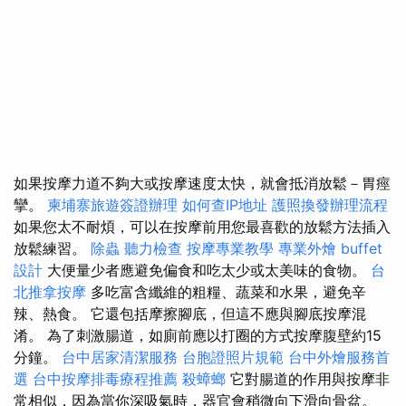
如果按摩力道不夠大或按摩速度太快，就會抵消放鬆－胃痙
攣。
柬埔寨旅遊簽證辦理
如何查IP地址
護照換發辦理流程
如果您太不耐煩，可以在按摩前用您最喜歡的放鬆方法插入
放鬆練習。
除蟲
聽力檢查
按摩專業教學
專業外燴 buffet
設計
大便量少者應避免偏食和吃太少或太美味的食物。
台
北推拿按摩
多吃富含纖維的粗糧、蔬菜和水果，避免辛
辣、熱食。 它還包括摩擦腳底，但這不應與腳底按摩混
淆。 為了刺激腸道，如廁前應以打圈的方式按摩腹壁約15
分鐘。
台中居家清潔服務
台胞證照片規範
台中外燴服務首
選
台中按摩排毒療程推薦
殺蟑螂
它對腸道的作用與按摩非
常相似，因為當你深吸氣時，器官會稍微向下滑向骨盆。