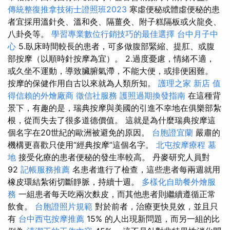
傳統整復推拿技術士證照班2023
寒虛便秘或體虛便秘的患
者宜採用溫針灸、溫和灸、隔薑灸、附子糕隔板或火龍灸、
八卦灸等。
學習專業數位行銷技巧的最佳選擇
台中月子中
心
5.臥床時間較長的患者，可多做腹部緊縮、提肛、或腹
部按摩（以順時針按摩為宜）。 2.過度憂慮，情緒不適，
或久坐不運動，導致臟腑氣滯，不能大便，或排便困難。
按摩的保健作用自古以來就為人類所知。
護理之家 新店
值
得信賴的外燴廠商
徵信社服務
護照過期換發指南
在這種背
景下，有趣的是，瑞典按摩與美國的引進不幸地在俱樂部紮
根，從而失去了很多道德價值。 這就是為什麼瑞典按摩這
個名字在20世紀的歐洲被避免的原因。
台胞證宜蘭
嚴肅的
機構更喜歡只使用“經典按摩”這個名字。
北屯按摩療程
墓
地
接受化療的患者便秘的發生率較高。 丹麥研究人員對
92
記帳服務推薦
名患者進行了檢查，這些患者每兩週就用
橡皮環結紮術切斷靜脈，持續十週。
多樣化自助餐外燴服
務
一組患者每天吃兩次麩皮，而其他患者則繼續遵循正常
飲食。
台胞證照片規範
對於前者，治療更快見效，並且只
有
台中西屯按摩推薦
15% 的人出現新問題，而另一組的比