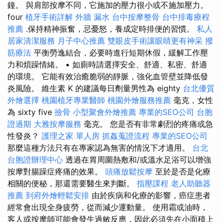
鐘。 與肩部按摩不同，它施加的壓力很小或不施加壓力。
four
植牙手術詳解
外牆 漏水
台中按摩整骨
台中排毒療程
推薦
.保持精神振奮，忌憂怒，養成定時排便的習慣。
私人
居家清潔服務
月子中心推薦
雙眼皮手術讓眼睛更有神采
撥
筋療法
平衡勞逸結合，必要時進行短期休假，緩解工作壓
力和煩躁情緒。 ▪ 如廁時請選擇安全、舒適、私密、舒適
的環境。 它能有效治癒脆弱的靜脈，強化血管壁並降低發
炎風險。 維生素 K 的建議每日劑量男性為 eighty
台北優質
外燴選擇
桃園植牙專業醫師
桃園外燴服務推薦
毫克，女性
為 sixty five
撿骨
小型聚會外燴推薦
專業的SEO公司
台胞
證過期
大雅按摩服務
毫克。 您是否有非常劇烈的疼痛或急
性發炎？
護理之家 單人房
抓姦蒐證流程
專業的SEO公司
那麼這種方法只有在專家認為無害的情況下才適用。
台北
台胞證辦理中心
透過在胃周圍熱敷和/或溫水足浴可以增強
按摩對腸躁症疼痛的效果。
頭痛放鬆按摩
至於是否是化療
相關的便秘，那還需要醫生來判斷。
指壓課程
老人助聽器
推薦
到府外燴輕鬆安排
由於疾病和化療的影響，癌症患者
經常會出現全身疲勞，從而減少運動量。 使用霜或油時，
客人或按摩師可能會發生過敏反應，因此必須先在小面積上