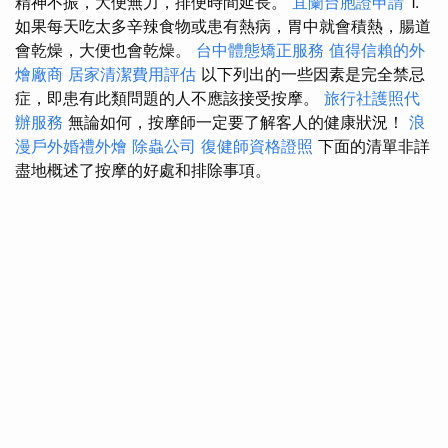
精神不振，大便無力，排便時間延長。
宜蘭台胞證申請
1.
如果每天吃太多辛辣食物或患有熱病，胃中就會積熱，腸道
會乾燥，大便也會乾燥。
台中體態矯正服務
值得信賴的外
燴廠商
居家清潔費用評估
以下列出的一些因素是完全禁忌
症，即患有此類問題的人不應該接受按摩。
旅行社護照代
辦服務
無論如何，按摩師一定要了解客人的健康狀況！
浪
漫戶外婚禮外燴
除蟲公司
復健師資格證照
下面的清單非詳
盡地概述了按摩的好處和排除事項。