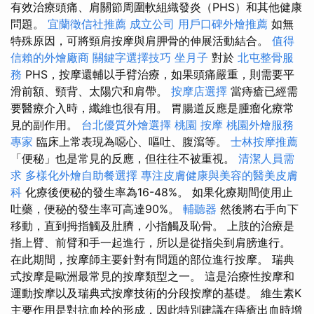
有效治療頭痛、肩關節周圍軟組織發炎（PHS）和其他健康
問題。
宜蘭徵信社推薦
成立公司
用戶口碑外燴推薦
如無
特殊原因，可將頸肩按摩與肩胛骨的伸展活動結合。
值得
信賴的外燴廠商
關鍵字選擇技巧
坐月子
對於
北屯整骨服
務
PHS，按摩還輔以手臂治療，如果頭痛嚴重，則需要平
滑前額、頸背、太陽穴和肩帶。
按摩店選擇
當痔瘡已經需
要醫療介入時，纖維也很有用。 胃腸道反應是腫瘤化療常
見的副作用。
台北優質外燴選擇
桃園 按摩
桃園外燴服務
專家
臨床上常表現為噁心、嘔吐、腹瀉等。
士林按摩推薦
「便秘」也是常見的反應，但往往不被重視。
清潔人員需
求
多樣化外燴自助餐選擇
專注皮膚健康與美容的醫美皮膚
科
化療後便秘的發生率為16-48%。 如果化療期間使用止
吐藥，便秘的發生率可高達90%。
輔聽器
然後將右手向下
移動，直到拇指觸及肚臍，小指觸及恥骨。 上肢的治療是
指上臂、前臂和手一起進行，所以是從指尖到肩膀進行。
在此期間，按摩師主要針對有問題的部位進行按摩。 瑞典
式按摩是歐洲最常見的按摩類型之一。 這是治療性按摩和
運動按摩以及瑞典式按摩技術的分段按摩的基礎。 維生素K
主要作用是對抗血栓的形成，因此特別建議在痔瘡出血時增