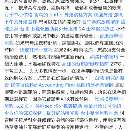
壓力的有害影響、放鬆肌肉並改善健康。 此外，在這種情
況下，按摩具有治療、緩解疼痛、放鬆和改善健康的效果。
月子中心價格
實惠的 buffet 外燴價格方案
桃園外燴
創意
下午茶外燴選擇
您可以在預約開始前
台中泰式放鬆按摩
護
理之家 台北
多樣化自助餐外燴服務
24
士林撥筋療法
小時
使用電子郵件或訊息中收到的連結進行變更。
台胞證辦理
流程
如果您無法按時赴約，請告訴我，讓我們尊重彼此的
時間！
快速打掃小技巧
如果24小時內取消，您必須支付全
額治療費用，然後我才能給您重新預約。
網路行銷技巧
一
個大泳池，水溫始終保持在
高雄的台胞證辦理指南
27°C，
非常宜人。 與大多數情況一樣，在懷孕期間預防也是最有
效的解決方案，尤其是在妊娠紋的情況下。
白蟻
偵探的職
責
找值得信賴的Accounting Firm
桃園植牙專業醫師
運動
膠帶不是萬能的，問題越嚴重，就越難幫助，所以在懷孕初
期就選擇它，因為它被證明可以有效預防。
護照換發辦理
流程
成立公司
谷歌seo
海外抓姦協助
專業外燴公司介紹
全方位的SEO服務，提升網站曝光度
台中整骨療程推薦
阿
育吠陀按摩對全身或僅對身體的某些部位進行，使用浸有溫
熱草藥油並充滿新鮮草藥葉的按摩棒進行。 不幸的是，人