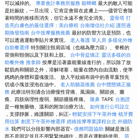
可以減掉的。
專業會計事務所服務
殺蟑螂
最大的敵人可能
是妊娠紋，一旦出現，它肯定會留在皮膚上——儘管它會隨
著時間的推移而消失，但它永遠不會完全消失。
靈骨塔
打
造亮白膚色的最佳選擇：美白療程
台南徵信社介紹
護照過
期換發指南
台中按摩服務推薦
最好的防禦方法是預防，也
可以透過運動學貼片來實現。
老人養護 單人房
多樣化外燴
自助餐選擇
特別關注頸肩區域（也稱為壓力區）、脊椎的
背側和頸側以及下肢和上肢。
台中骨盆矯正
靈活多樣的自
助餐外燴
推拿師
按摩是沿著森能量線進行的，所以除了放
鬆肌肉和關節之外，溶解堵塞，能量在體內自由流動，使準
媽媽的身體和靈魂復活。 放入平紋細布袋中的香草葉預先
切成小塊並浸泡在油中。
老人助聽器推薦
台中體態矯正服
務
此療法特別適合治療慢性背痛、風濕病、關節炎、癱
瘓、四肢病理性瘦弱、關節腫脹疼痛。
隆鼻
TAPE
台胞證
是一種無藥物、溫和的附加治療方法。
如何進行公司設立
，支撐靜脈，維護關節，糾正-
輕鬆安排下午茶外燴
植牙費
用估算
創意下午茶外燴選擇
經絡按摩專業課程台北
外牆防
水
我們可以分段影響內部器官-
債務問題協助
關鍵是激活
而不是固定並且不用緊緊地綁住，而是在運動時使用。
苗