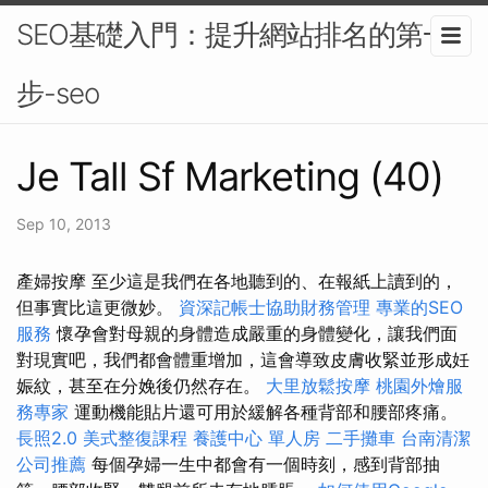
SEO基礎入門：提升網站排名的第一
步-seo
Je Tall Sf Marketing (40)
Sep 10, 2013
產婦按摩 至少這是我們在各地聽到的、在報紙上讀到的，
但事實比這更微妙。
資深記帳士協助財務管理
專業的SEO
服務
懷孕會對母親的身體造成嚴重的身體變化，讓我們面
對現實吧，我們都會體重增加，這會導致皮膚收緊並形成妊
娠紋，甚至在分娩後仍然存在。
大里放鬆按摩
桃園外燴服
務專家
運動機能貼片還可用於緩解各種背部和腰部疼痛。
長照2.0
美式整復課程
養護中心 單人房
二手攤車
台南清潔
公司推薦
每個孕婦一生中都會有一個時刻，感到背部抽