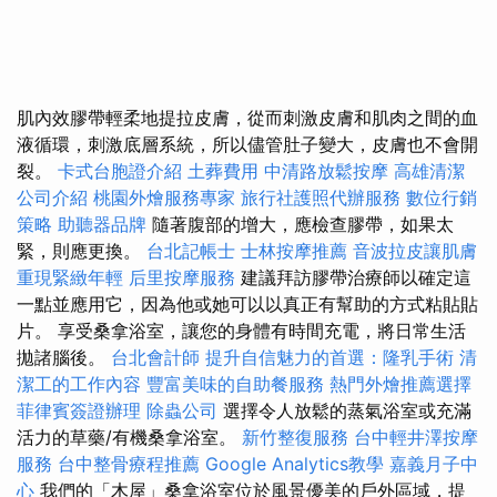
肌內效膠帶輕柔地提拉皮膚，從而刺激皮膚和肌肉之間的血
液循環，刺激底層系統，所以儘管肚子變大，皮膚也不會開
裂。
卡式台胞證介紹
土葬費用
中清路放鬆按摩
高雄清潔
公司介紹
桃園外燴服務專家
旅行社護照代辦服務
數位行銷
策略
助聽器品牌
隨著腹部的增大，應檢查膠帶，如果太
緊，則應更換。
台北記帳士
士林按摩推薦
音波拉皮讓肌膚
重現緊緻年輕
后里按摩服務
建議拜訪膠帶治療師以確定這
一點並應用它，因為他或她可以以真正有幫助的方式粘貼貼
片。 享受桑拿浴室，讓您的身體有時間充電，將日常生活
拋諸腦後。
台北會計師
提升自信魅力的首選：隆乳手術
清
潔工的工作內容
豐富美味的自助餐服務
熱門外燴推薦選擇
菲律賓簽證辦理
除蟲公司
選擇令人放鬆的蒸氣浴室或充滿
活力的草藥/有機桑拿浴室。
新竹整復服務
台中輕井澤按摩
服務
台中整骨療程推薦
Google Analytics教學
嘉義月子中
心
我們的「木屋」桑拿浴室位於風景優美的戶外區域，提