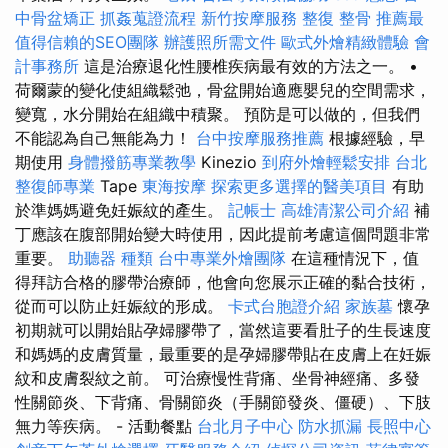
中骨盆矯正
抓姦蒐證流程
新竹按摩服務
整復 整骨
推薦最
值得信賴的SEO團隊
辦護照所需文件
歐式外燴精緻體驗
會
計事務所
這是治療退化性腰椎疾病最有效的方法之一。 •
荷爾蒙的變化使組織鬆弛，骨盆開始適應嬰兒的空間需求，
變寬，水分開始在組織中積聚。 預防是可以做的，但我們
不能認為自己無能為力！
台中按摩服務推薦
根據經驗，早
期使用
身體撥筋專業教學
Kinezio
到府外燴輕鬆安排
台北
整復師專業
Tape
東海按摩
探索更多選擇的醫美項目
有助
於準媽媽避免妊娠紋的產生。
記帳士
高雄清潔公司介紹
補
丁應該在腹部開始變大時使用，因此提前考慮這個問題非常
重要。
助聽器 種類
台中專業外燴團隊
在這種情況下，值
得拜訪合格的膠帶治療師，他會向您展示正確的黏合技術，
從而可以防止妊娠紋的形成。
卡式台胞證介紹
家族墓
懷孕
初期就可以開始貼孕婦膠帶了，當然這要看肚子的生長速度
和媽媽的皮膚質量，最重要的是孕婦膠帶貼在皮膚上在妊娠
紋和皮膚裂紋之前。 可治療慢性背痛、坐骨神經痛、多發
性關節炎、下背痛、骨關節炎（手關節發炎、僵硬）、下肢
無力等疾病。 - 活動餐點
台北月子中心
防水抓漏
長照中心