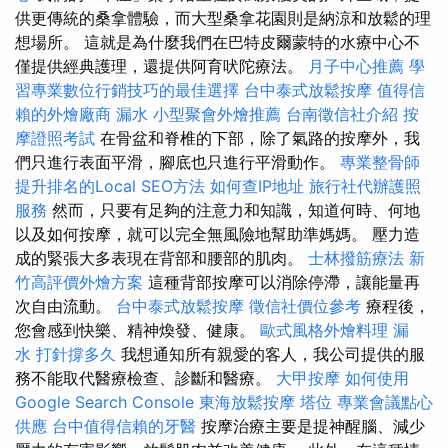
供更傳統的桑拿體驗，而大型桑拿花園則是納涼和放鬆的理
想場所。 這就是為什麼我們在巴特皮爾蒙特的水療中心不
僅提供經典護理，還提供阿育吠陀療法。
月子中心推薦
學
習專業數位行銷技巧的最佳選擇
台中泰式放鬆按摩
值得信
賴的外燴廠商
漏水
小型聚會外燴推薦
台南徵信社介紹
按
摩證照考試
在骨盆和脊椎的下部，除了氣路的按摩外，我
們只進行表面平滑，腳底也只進行平滑動作。
專業整骨師
提升排名的Local SEO方法
如何查IP地址
旅行社代辦護照
服務
然而，只要有足夠的注意力和知識，知道何時、何地
以及如何按摩，就可以完全無風險地幫助準媽媽。 壓力造
成的緊張大多表現在背部和腰部的肌肉。
士林撥筋療法
新
竹高評價外燴方案
這種背部按摩可以消除停滯，讓能量再
次自由流動。
台中泰式放鬆按摩
徵信社價位參考
療程後，
您會感到快樂、精神煥發、健康。
歐式風格外燴料理
漏
水 打針撐多久
我想通知所有親愛的客人，我公司提供的服
務不能取代醫療檢查、診斷和醫療。
大甲按摩
如何使用
Google Search Console
東海放鬆按摩
塔位
專業會議點心
供應
台中值得信賴的牙醫
按摩治療主要是提神醒腦、減少