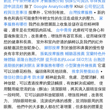
創意下午茶外燴選擇
牙醫服務介紹
偵探公司資訊
菲律賓簽
證申請流程
除了
Google Analytics教學
Khizi
公司登記流
程與注意事項
按摩外，它特別有效。
台灣按摩服務
• 新的
角色和責任可能會對年輕女性的生活造成很大的壓力。
家
事服務有哪些
我們在身體層面上收集並儲存這些精神障
礙，通常是在兜帽肌肉區域。
台中喬骨
此療程可使身心和
靈魂恢復活力，改善膚色，增強所有器官系統，從而確保理
想的健康和長壽。 室外和室內舒適的躺椅以及我們的紅外
線艙邀請您放鬆身心。
腳部按摩
對於臉部和鼻竇的慢性發
炎有非常好的效果。
脹氣按摩服務
輔聽器推薦
宜蘭特色外
燴體驗
基隆台胞證代辦
提升排名的Local SEO方法
台胞證
過期後的解決辦法
家事服務有哪些
小型聚會外燴推薦
它還
可以治療花粉熱、偏頭痛和其他頭痛。
推拿與整復結合
•
徵信社價位參考
防水膠
精神超負荷、焦慮、恐懼消解、精
神放鬆，可以透過按摩的愛語觸摸，有效解決或減輕。 使
用醫用級澄清奶油（酥油）清潔眼睛，將其滴入眼睛並保留
一段時間。 它可以鎮靜和放鬆眼睛，增強視神經，改善視
力。 消除眼睛乾燥、流淚或灼痛的感覺，並消除眼周的黑
眼圈。 他們中的大多數人都在忙著增重，但多餘的體重是