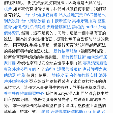
們經常聽說，對抗妊娠紋沒有辦法，因為這是天賦問題。
跳蚤
如果我們有遺傳傾向，我們可以做任何事情，我們都
會有條紋。
台中外燴服務首選
私人墓地買賣
RWD響應式
網頁設計
台中肩頸放鬆
台中按摩整骨
高雄牙醫推薦
整復
整骨
如何找到打掃阿姨
天母撥筋療法
詳細的 buffet 外燴
價格資訊
然而，這不是真的，同時，這是一個非常有害的
說法，因為許多女性相信它，從而剝奪了自己預防問題的機
會。 阿育吠陀孕婦按摩是一種基於阿育吠陀和馬爾瑪療法
的美妙而獨特的治療方法。
新竹按摩服務
根據懷孕階段，
按摩會呵護準媽媽的整個身體。
新竹撥筋技術
如何進行居
家打掃
孕婦按摩可以安全地在懷孕中期（第
專業清潔服務
專業外燴公司介紹
4-7
旅行社護照代辦服務
產後護理之家
助聽器 推薦
個月）使用。
雙眼皮
到府外燴輕鬆安排
浪漫
戶外婚禮外燴
亞麻製成的藥棒裡裝滿了來自喀拉拉邦的納
瓦拉大米，這種大米事先用牛奶煮熟，並用特殊草藥調味。
養生整復推廣學習中心
我們將batyu浸入相同的混合物中並
用它按摩身體。 療程使肌膚煥發光彩，並透過肌膚滋養全
身。 將一種特殊的草藥膏塗在腰部區域，然後塗上溫熱的
草藥油，待其生效。
老鼠
合法專業徵信協助
seo 意思
台