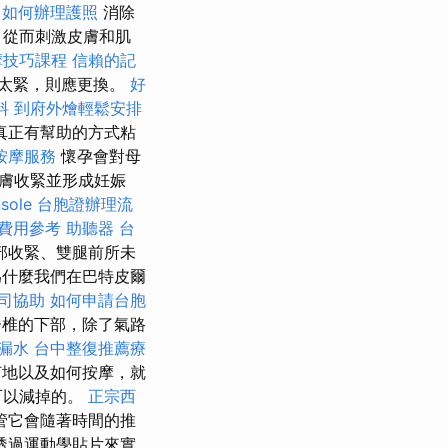
如何辦理護照
消除
，從而刺激皮膚和肌
摩技巧課程
信賴的記
太緊，則應更換。
好
料
到府外燴輕鬆安排
真正有幫助的方式粘
按摩服務
懷孕會對母
膚收緊並形成妊娠
sole
台胞證辦理流
費用參考
助聽器
台
部收緊、雙腿前所未
為什麼我們在巴特皮爾
司協助
如何申請台胞
椎的下部，除了氣路
 漏水
台中整復推薦療
何地以及如何按摩，就
可以減掉的。
正宗西
管它會隨著時間的推
透過運動學貼片來實