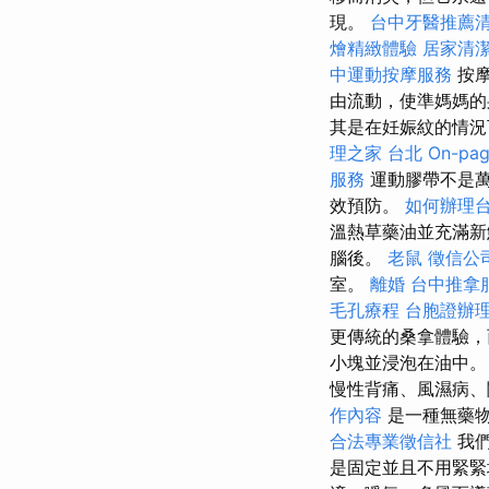
現。
台中牙醫推薦
燴精緻體驗
居家清
中運動按摩服務
按
由流動，使準媽媽的
其是在妊娠紋的情
理之家 台北
On-pa
服務
運動膠帶不是
效預防。
如何辦理
溫熱草藥油並充滿新
腦後。
老鼠
徵信公
室。
離婚
台中推拿
毛孔療程
台胞證辦
更傳統的桑拿體驗，
小塊並浸泡在油中
慢性背痛、風濕病、
作內容
是一種無藥
合法專業徵信社
我們
是固定並且不用緊