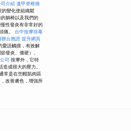
公司介紹
逢甲脊椎矯
蒙的變化使組織鬆
適的躺椅以及我們的
慢性發炎有非常好的
他頭痛。
台中按摩排毒
雄辦台胞證
提升網頁
的愛語觸摸，有效解
關節發炎、僵硬）、
公司
按摩外，它特
活造成很大的壓力。
通常是在兜帽肌肉區
力，改善膚色，增強所