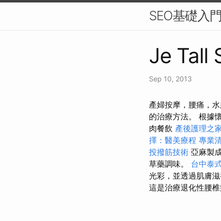
SEO基礎入
Je Tall
Sep 10, 2013
產婦按摩，腰痛，水
的治療方法。 根據
肉餐飲
產後護理之家
擇：醫美療程
專業
投撥筋技術
亞麻製成
草藥調味。
台中泰
光彩，並透過肌膚滋
這是治療退化性腰椎