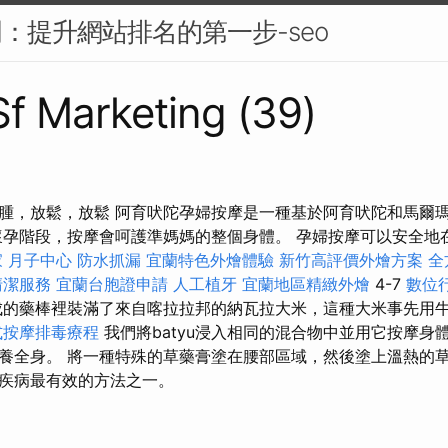
門：提升網站排名的第一步-seo
 Sf Marketing (39)
腫，放鬆，放鬆 阿育吠陀孕婦按摩是一種基於阿育吠陀和馬爾
懷孕階段，按摩會呵護準媽媽的整個身體。 孕婦按摩可以安全地在
 月子中心
防水抓漏
宜蘭特色外燴體驗
新竹高評價外燴方案
全
清潔服務
宜蘭台胞證申請
人工植牙
宜蘭地區精緻外燴
4-7
數位
的藥棒裡裝滿了來自喀拉拉邦的納瓦拉大米，這種大米事先用
式按摩排毒療程
我們將batyu浸入相同的混合物中並用它按摩身
養全身。 將一種特殊的草藥膏塗在腰部區域，然後塗上溫熱的
疾病最有效的方法之一。