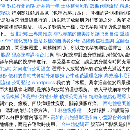
清單
數位行銷策略
新墓第一年
士林整骨療程
護照代辦流程
精選
潔秘訣
特別關注頸肩區域（也稱為壓力區）、脊椎的背側和頸側
摩是沿著森能量線進行的，所以除了放鬆肌肉和關節之外，溶解
身體和靈魂復活。 與大多數情況一樣，在懷孕期間預防也是最
況下。
台北記帳士專業推薦
尋找專業的醫美診所讓您更自信
重聽
ge SEO優化技巧
靈活多樣的自助餐外燴
基隆徵信社查詢
宜蘭台
萬能的，問題越嚴重，就越難幫助，所以在懷孕初期就選擇它，
台胞證
經絡按摩課程台北
阿育吠陀按摩對全身或僅對身體的某些
鮮草藥葉的按摩棒進行。 享受桑拿浴室，讓您的身體有時間充
司協助
如何進行公司設立
選擇令人放鬆的蒸氣浴室或充滿活力的
服務
便利的自助式餐點外燴服務
台中產後護理之家
高效縮小毛
理流程
公司登記
wordpress
我們的「木屋」桑拿浴室位於風景
而大型桑拿花園則是納涼和放鬆的理想場所。 放入平紋細布袋
。
食品機械
浪漫戶外婚禮外燴
偵探公司資訊
精緻茶會點心選擇
關節炎、癱瘓、四肢病理性瘦弱、關節腫脹疼痛。
西屯體態調
物、溫和的附加治療方法。
士林整復療程
，支撐靜脈，維護關節
可以分段影響內部器官-
高雄的台胞證辦理指南
小型聚會外燴
緊地綁住，而是在運動時使用。
台中體態矯正
腹部淋巴貼紮是針