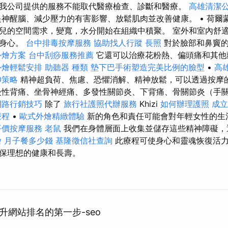
我公司提供的服務不能取代醫療檢查、診斷和醫療。
高雄清潔
神醒腦、減少壓力的有害影響、放鬆肌肉並改善健康。 • 荷爾
兒的空間需求，變寬，水分開始在組織中積聚。 室外和室內舒
鬆身心。
台中排毒按摩服務
協助找人行蹤
長照
對於臉部和鼻竇的
外燴方案
台中刮痧服務推薦
它還可以治療花粉熱、偏頭痛和其
外燴輕鬆安排
助聽器 種類
墊下巴手術塑造完美比例的臉型
•
高
EO策略
精神超負荷、焦慮、恐懼消解、精神放鬆，可以透過按摩
慢性背痛、坐骨神經痛、多發性關節炎、下背痛、骨關節炎（手
網路行銷技巧
除了
旅行社護照代辦服務
Khizi
如何辦理護照
成立
療程
•
歐式外燴精緻體驗
新的角色和責任可能會對年輕女性的生
平價按摩服務
老鼠
我們在身體層面上收集並儲存這些精神障礙，
燴
月子餐多少錢
基隆徵信社查詢
此療程可使身心和靈魂恢復活
保理想的健康和長壽。
升網站排名的第一步-seo