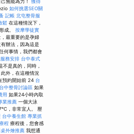
自己無能為力！
獲得
ezio
如何挑選SEO關
蚤
記帳
北屯整骨服
放鬆
在這種情況下，
的形成。
按摩學徒實
量，最重要的是孕婦
沒有辦法，因為這是
任何事情，我們都會
會服務安排
台中泰式
這不是真的，同時，
 此外，在這種情況
在預約開始前 24
台
台中整骨討論區
如果
費用
如果24小時內取
專業推薦
一個大泳
7°C，非常宜人。 壓
理
台中養生館
專業抓
療程
療程後，您會感
辦桌外燴推薦
我想通