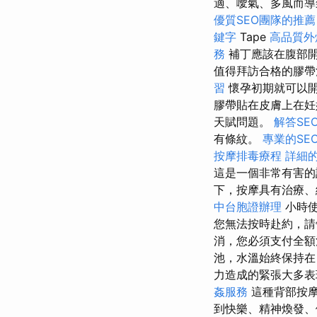
適、噯氣、多風而導
優質SEO團隊的推薦
鍵字
Tape
高品質外
務
補丁應該在腹部
值得拜訪合格的膠帶
習
懷孕初期就可以
膠帶貼在皮膚上在妊
天賦問題。
解答SE
有條紋。
專業的SE
按摩排毒療程
詳細的
這是一個非常有害的
下，按摩具有治療、
中台胞證辦理
小時使
您無法按時赴約，請
消，您必須支付全額
池，水溫始終保持
力造成的緊張大多
姦服務
這種背部按
到快樂、精神煥發