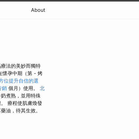
About
瑪療法的美妙而獨特
懷孕中期（第 - 烤
方位提升自信的選
行銷
個月）使用。
北
牛奶煮熟，並用特殊
體。 療程使肌膚煥發
草藥油，待其生效。