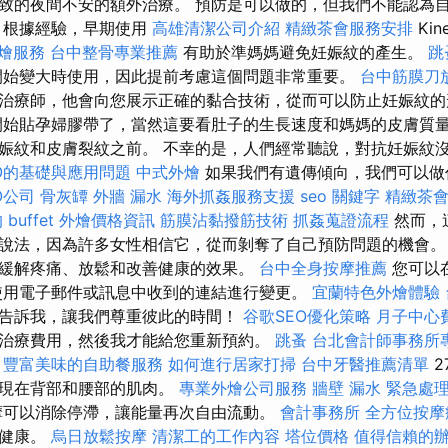
致的夜間不安的額外治療。 預防是可以做的，但我們不能認為
根據經驗，早期使用
高雄清潔公司介紹
精緻茶會服務安排
Kin
燴服務
台中整骨專業推薦
有助於準媽媽避免妊娠紋的產生。
跳
開始變大時使用，因此提前考慮這個問題非常重要。
台中筋膜刀
治療師，他會向您展示正確的黏合技術，從而可以防止妊娠紋
開始貼孕婦膠帶了，當然這要看肚子的生長速度和媽媽的皮膚質
娠紋和皮膚裂紋之前。 不幸的是，人們經常聽說，對抗妊娠紋
O的基礎與應用問題
中式外燴
如果我們有遺傳傾向，我們可以做
O公司
骨灰罈
外牆 漏水
海外抓姦服務支援
seo 關鍵字
精緻茶
 buffet 外燴價格資訊
筋膜沾黏撥筋技術
抓姦蒐證流程
然而，
說法，因為許多女性相信它，從而剝奪了自己預防問題的機會。
緩解疼痛、放鬆和改善健康的效果。
台中全身按摩推薦
您可以
用電子郵件或訊息中收到的連結進行變更。
宜蘭特色外燴體驗
告訴我，讓我們尊重彼此的時間！
谷歌SEO優化策略
月子中心
治療費用，然後我才能給您重新預約。
跳蚤
台北會計師事務所
在
豐富美味的自助餐服務
如何進行居家打掃
台中牙醫推薦清單
2
表現在背部和腰部的肌肉。
專業外燴公司服務
牆壁 漏水 緊急處
摩可以消除停滯，讓能量再次自由流動。
會計事務所
全方位按摩
、健康。
烏日放鬆按摩
清潔工的工作內容
塔位價格
值得信賴的