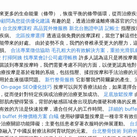
來更多的生命能量（條帶），恢復平衡的條帶循環，從而治療疾病
O顧問為您提供優化建議
有趣的是，透過治療遠離疼痛器官的穴
助
台北按摩課程
高品質外燴服務
新北台胞證申請
記帳士
指壓按
臟疾病。
北區按摩選擇
透過這個免費的按摩課程，當您了解這些
能帶來的好處。 由於姿勢不良，我們的脊椎承受更大的壓力，
磨損。
合法專業徵信協助
毛孔粗大的有效解決方案，重拾光滑肌
證
打掃阿姨
找專業會計公司處理帳務
許多人認為這只是將按摩膏
當談到專業按摩時，我們需要考慮不同的方面，以便更認真地
治療按摩是基於複雜的系統，包括指壓、揉捏按摩和手法治療的元
議用於血液循環問題。
新竹整骨服務
它影響我們荷爾蒙的產生、
。
On-page SEO優化技巧
按摩可以與芳香療法結合，如果選擇合
，從而使針對特定疾病或治療的治療更加成功。
足底放鬆按摩
部肌肉變得緊張，背部的敏感區域會出現肌肉僵硬和疼痛的反
有效的方法是快速按摩，適合任何人的工作時間。
詳細的 buf
 buffet 外燴價格方案
白蟻
使用矽膠吸盤按摩是一種非常有效
於治療關節功能障礙；主要包括患者穿著衣服時的伸展運動。
台
療融入了中國反射療法和阿育吠陀的元素。
台北整骨技術
到府