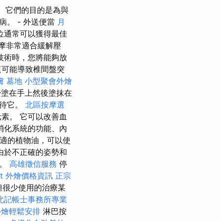
它們的目的是為與
。 - 外送便當
月
位通常可以獲得最佳
摩非常適合緩解壓
技術時，您將能夠放
這可能導致椎間盤突
膚
墓地
小型聚會外燴
塗在手上然後塗抹在
對待它。
北區按摩選
素。 它可以改善血
消化系統的功能、內
適的植物油，可以使
由於不正確的姿勢和
應。
高雄徵信服務
停
fet 外燴價格資訊
正宗
但很少使用的治療某
北記帳士事務所專業
外燴輕鬆安排
淋巴按