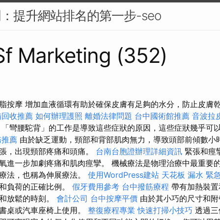
門：提升網站排名的第一步-seo
 Sf Marketing (352)
脂按摩 增加血液循環有助於確保皮膚有足夠的水分，防止皮膚
備回收推薦
如何辦理護照
離婚法律問題
台中國術館推薦
音波拉
「彎腰駝背」的工作是導致這些症狀的原因，這些症狀幾乎可
務推薦
由於缺乏運動，頸部和背部肌肉無力，導致頭部前傾數小
緊張，出現頸部疼痛和頭痛。
台南台胞證辦理詳細資訊
緊張和痙
氧進一步加劇疼痛和肌肉痙攣。 機械療法是物理治療中最重要
展療法，也稱為伸展療法。
使用WordPress建站
天花板 漏水 緊
動和負荷的正確比例。
假牙費用參考
台中撥筋療程
帶有加熱裝置
緩和放鬆的時刻。
會計公司
台中按摩平價
由於其小巧的尺寸和附
、書桌或汽車座椅上使用。
整復療程專業
快速打掃小技巧
透過三