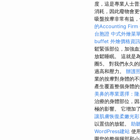
度，這是專業人士
消耗，因此廢物會更
吸盤按摩非常有益，
的Accounting Firm
台胞證
中式外燴菜
buffet 外燴價格資
鬆緊張部位，加強血
放鬆睡眠。 這就是
圈5。 對我們永久
過高和壓力。
辦護
業的按摩對身體的
產生覆蓋整個身體
美鼻的專業選擇：隆
治療的身體部位，因
極的影響。 它增加
讓肌膚恢復柔嫩光彩
以置信的放鬆。
助
WordPress建站
使用
圍您的整個腿部和小