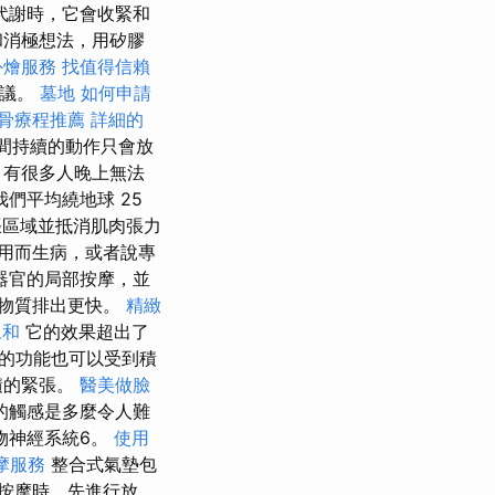
代謝時，它會收緊和
和消極想法，用矽膠
外燴服務
找值得信賴
建議。
墓地
如何申請
骨療程推薦
詳細的
間持續的動作只會放
，有很多人晚上無法
們平均繞地球 25
張區域並抵消肌肉張力
用而生病，或者說專
器官的局部按摩，並
物質排出更快。
精緻
永和
它的效果超出了
的功能也可以受到積
積的緊張。
醫美做臉
的觸感是多麼令人難
物神經系統6。
使用
摩服務
整合式氣墊包
按摩時，先進行放