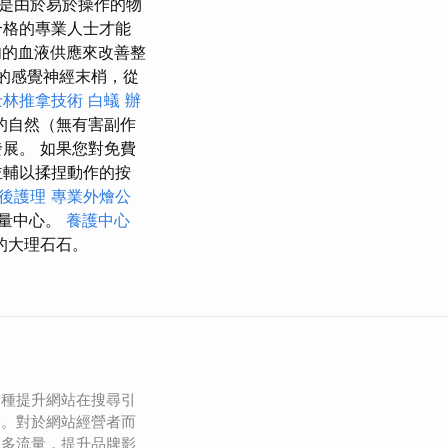
是由於易於操作的物
合格的專業人士才能
肉的血液供應來改善整
的感覺神經末梢，從
士林推拿技術
白蟻
辦
的自然（無有害副作
展。 如果您對免費
並輔以揉捏動作的按
後護理
專業外燴公
量中心。
養護中心
的大理石石。
一種提升網站在搜尋引
略。對於網站經營者而
更多流量，提升品牌影