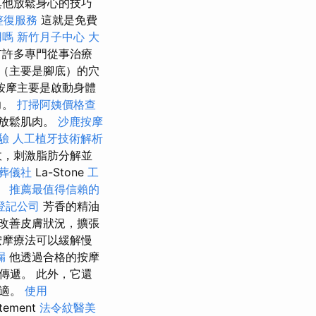
其他放鬆身心的技巧
整復服務
這就是免費
用嗎
新竹月子中心
大
有許多專門從事治療
（主要是腳底）的穴
按摩主要是啟動身體
力。
打掃阿姨價格查
放鬆肌肉。
沙鹿按摩
驗
人工植牙技術解析
收，刺激脂肪分解並
葬儀社
La-Stone
工
。
推薦最值得信賴的
登記公司
芳香的精油
改善皮膚狀況，擴張
按摩療法可以緩解慢
漏
他透過合格的按摩
傳遞。 此外，它還
不適。
使用
tement
法令紋醫美