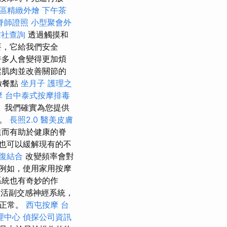
區精緻外燴
下午茶
脊師證照
小型聚會外
信社查詢
透過觸摸和
要，它給我們安全
許多人會變得更加煩
鬆肌肉並改善關節的
緻餐點
坐月子
護理之
摩
台中泰式按摩排毒
 我們確實為您提供
會。
長照2.0
醫美皮膚
進而有助於健康的脊
也可以緩解現有的不
復結合
改變頻率會對
例如，使用家用按摩
系統也有奇妙的作
活副交感神經系統，
復正常。
西屯按摩
台
理中心
偵探公司資訊