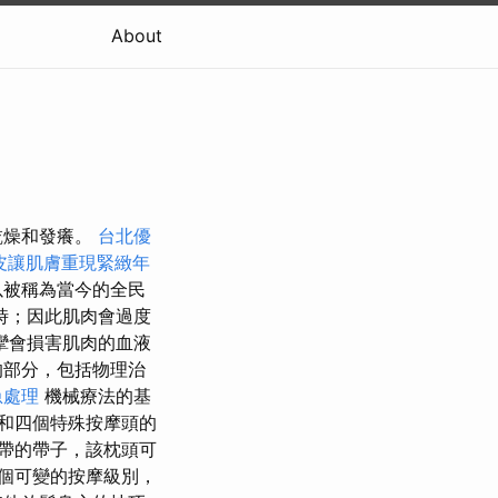
About
乾燥和發癢。
台北優
皮讓肌膚重現緊緻年
以被稱為當今的全民
時；因此肌肉會過度
攣會損害肌肉的血液
的部分，包括物理治
急處理
機械療法的基
和四個特殊按摩頭的
帶的帶子，該枕頭可
個可變的按摩級別，