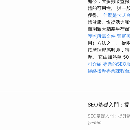
如今，大多數吸盤採
體的可用性。 與一
獲得。
什麼是卡式
體健康、恢復活力
而刺激大腦產生荷爾
護照所需文件
豐富
用）方法之一。 從
按摩課程感興趣，請
摩。 它由加熱至 50
司介紹
專業的SEO
經絡按摩專業課程
SEO基礎入門：提
SEO基礎入門：提升
步-seo