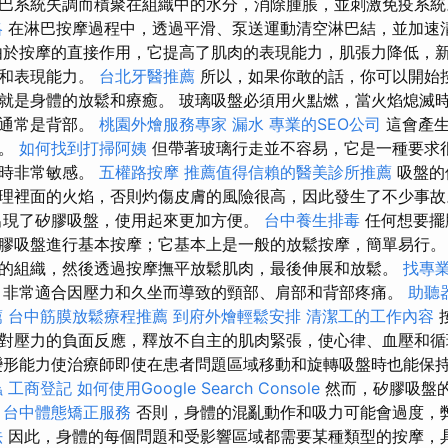
巴系統失調而積聚在組織中的水分，消除腫脹，並刺激免疫系
略
在淋巴按摩過程中，透過平滑、泵送運動清空淋巴結，並加速
於按摩的直接作用，它提高了肌肉的表現能力，肌張力降低，
性和表現能力。
台北牙醫推薦
所以，如果你敢的話，你可以開始
就是身體的放鬆和療癒。 玻璃吸盤必須用火點燃，當火焰熄滅
，通常是背部。
桃園外燴服務專家
漏水
專業的SEO公司
這會產生
環。
如何找到打掃阿姨
但帶著玻璃行走並不容易，它是一種要求
裂時非常敏感。
五權路按摩
推薦值得信賴的醫美診所推薦
吸盤的
理裡面的火焰，否則灼傷皮膚的風險很高，因此發生了不少事
出現了矽膠吸盤，使用起來更加方便。
台中養生排毒
任何想要擺
膠吸盤進行基本按摩；它基本上是一般的放鬆按摩，簡單易行。
的組織，然後透過按摩撫平放鬆肌肉，最後伸展和放鬆。
找專
非常適合因壓力和久坐而導致的頸部、肩部和背部疼痛。
助聽
薦
台中筋膜放鬆療程推薦
到府外燴輕鬆安排
清潔工的工作內容
對壓力的負面反應，釋放不自主的肌肉緊張，使心律、血壓和循
變形能力使治療師即使在患者問題區域移動和旋轉吸盤時也能保
蟲
工商登記
如何使用Google Search Console
然而，矽膠吸盤
。
台中體態矯正服務
否則，身體的混亂動作和吸力可能會過度，
法
因此，身體的每個問題和受影響區域都需要某種類型的按摩，