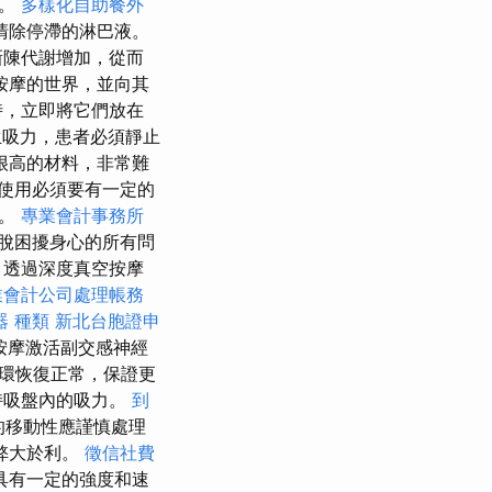
統。
多樣化自助餐外
清除停滯的淋巴液。
新陳代謝增加，從而
按摩的世界，並向其
時，立即將它們放在
吸力，患者必須靜止
很高的材料，非常難
使用必須要有一定的
故。
專業會計事務所
脫困擾身心的所有問
 透過深度真空按摩
業會計公司處理帳務
器 種類
新北台胞證申
按摩激活副交感神經
環恢復正常，保證更
持吸盤內的吸力。
到
的移動性應謹慎處理
弊大於利。
徵信社費
具有一定的強度和速