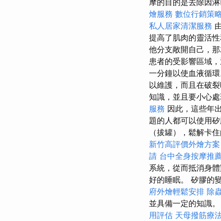
摩的目的是去除因淋
燴服務
數位行銷策
私人居家清潔服務
由
提高了肌肉的靈活
他分支敞開自己，那
患者的受影響區域
一分鐘以使血液循
以維護，而且在破
知識，並且要小心處
服務
因此，這些年
題的人都可以使用矽
（拔罐），鬆解卡住
新竹高評價外燴方案
請
台中全身按摩推
系統，從而抵消身體
好的睡眠。 矽膠的
府外燴輕鬆安排
除
並具備一定的知識
用評估
天母撥筋療