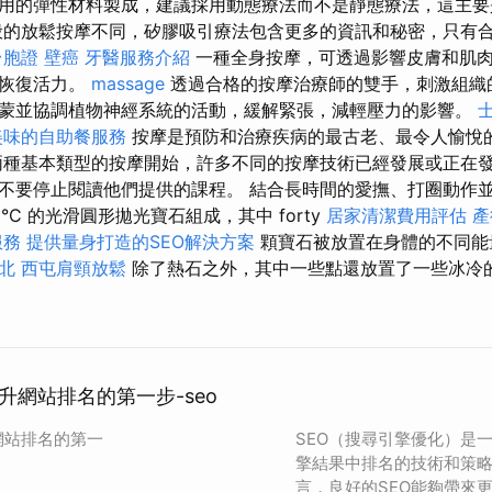
用的彈性材料製成，建議採用動態療法而不是靜態療法，這主要
般的放鬆按摩不同，矽膠吸引療法包含更多的資訊和秘密，只有
台胞證
壁癌
牙醫服務介紹
一種全身按摩，可透過影響皮膚和肌
和恢復活力。
massage
透過合格的按摩治療師的雙手，刺激組織
蒙並協調植物神經系統的活動，緩解緊張，減輕壓力的影響。
美味的自助餐服務
按摩是預防和治療疾病的最古老、最令人愉悅
兩種基本類型的按摩開始，許多不同的按摩技術已經發展或正在發
不要停止閱讀他們提供的課程。 結合長時間的愛撫、打圈動作
 °C 的光滑圓形拋光寶石組成，其中 forty
居家清潔費用評估
產
服務
提供量身打造的SEO解決方案
顆寶石被放置在身體的不同能
台北
西屯肩頸放鬆
除了熱石之外，其中一些點還放置了一些冰冷
升網站排名的第一步-seo
網站排名的第一
SEO（搜尋引擎優化）是
擎結果中排名的技術和策
言，良好的SEO能夠帶來