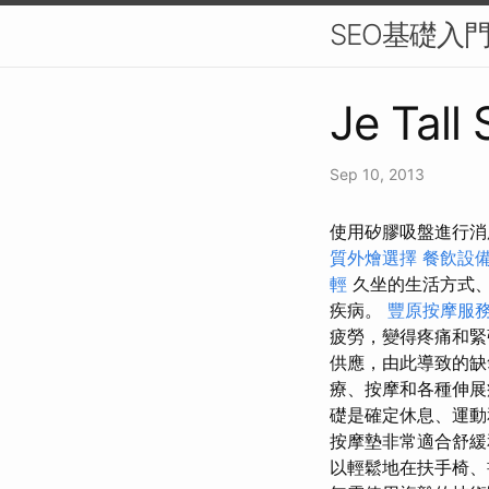
SEO基礎入
Je Tall
Sep 10, 2013
使用矽膠吸盤進行消
質外燴選擇
餐飲設
輕
久坐的生活方式、
疾病。
豐原按摩服
疲勞，變得疼痛和
供應，由此導致的缺
療、按摩和各種伸
礎是確定休息、運
按摩墊非常適合舒
以輕鬆地在扶手椅