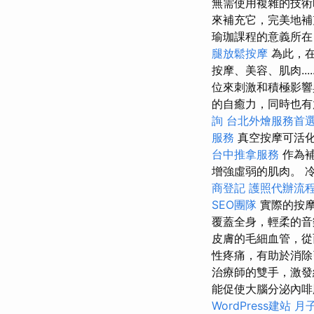
無需使用複雜的技術
來補充它，完美地
瑜珈課程的意義所在
腿放鬆按摩
為此，
按摩、美容、肌肉......
位來刺激和積極影響
的自癒力，同時也有
詢
台北外燴服務首
服務
真空按摩可活
台中推拿服務
作為
增強虛弱的肌肉。 
商登記
護照代辦流
SEO團隊
實際的按摩
覆蓋全身，輕柔的
皮膚的毛細血管，從
性疼痛，有助於消除
治療師的雙手，激發
能促使大腦分泌內啡
WordPress建站
月