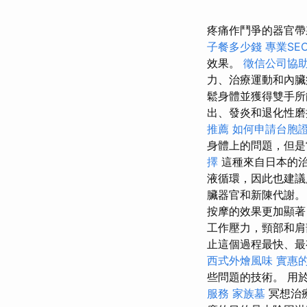
疼痛作鬥爭的器官帶
子餐多少錢
專業SE
效果。
徵信公司協
力、治療運動和內
鬆身體並獲得雙手所
出、發炎和退化性
推薦
如何申請台胞
身體上的問題，但是
擇
這種來自日本的
液循環，因此也建
臟器官和新陳代謝
按摩的效果更加顯著
工作壓力，頸部和肩
止這個過程最快、最
西式外燴風味
實惠的
些問題的技術。 用
服務
家族墓
冥想治