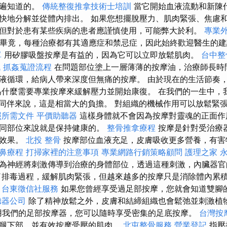
普遍知道的。
傳統整復推拿技術士培訓
當它開始血液流動和新陳
快地分解並從體內排出。 如果您想擺脫壓力、肌肉緊張、焦慮
但對於患有某些疾病的患者應謹慎使用，可能弊大於利。
專業
畢竟，每種治療都有其適應症和禁忌症，因此始終歡迎醫生的
單
用矽膠吸盤按摩是有益的，因為它可以立即放鬆肌肉。
台中整
訊
抓姦蒐證流程
在問題部位塗上一層薄薄的按摩油，治療師長時
液循環，給病人帶來深度但無痛的按摩。 由於現在的生活節奏
為什麼需要專業按摩來緩解壓力並開始康復。 在我們的一生中，我
的同伴來說，這是相當大的負擔。 對組織的機械作用可以放鬆緊
照所需文件
平價助聽器
這樣身體就不會因為按摩對靈魂的正面作
不同部位來說就是保持健康的。
整骨推拿療程
按摩是針對受治療
的效果。
北投 整骨
按摩部位血液充足，皮膚吸收更多營養，有害
鼻療程
打掃家裡的注意事項
專業網路行銷策略顧問
護理之家 
為神經將刺激傳導到治療的身體部位，透過這種刺激，內臟器官
了排毒過程，緩解肌肉緊張，但越來越多的按摩只是消除體內累
台東徵信社服務
如果您曾經享受過足部按摩，您就會知道雙腳
聽器公司
除了精神放鬆之外，皮膚和結締組織也會鬆弛並刺激植
我們的足部按摩器，您可以隨時享受密集的足底按摩。
台灣按
腿下部，並有效按摩受壓的肌肉。
北屯整骨服務
營業登記
指壓