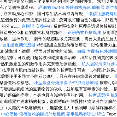
即可實現完全的個人化使用和不同功能之間的切換。 您可以用
補充了這個按摩課程。
詳細的 buffet 外燴價格資訊
助聽器
新竹
，它幫助身心和諧，讓日常生活不再成為障礙。
徵信社服務有
在這個免費的免費按摩課程之後，您可以打開自己的世界，那裡
的分支......
台胞證
安養中心
反射區按摩的原理是透過位於腳部
與這些穴位相連的器官和身體部位。
正宗西式外燴風味
反射區
放鬆、提神作用。 腳部的敏感區域尤其重要，需要大量的注意
選
台胞證過期怎麼辦
特別建議在運動前後使用它，以恢復活力並
化血液和淋巴循環，從而改善廢物的清除。
白蟻
宜蘭特色外燴體
補充治療，可以使用超音波和乾擾電流治療，增加活性物質的吸
冷熱刺激產生的刺激作用與克奈普治療類似。
私人居家清潔服務
程
按摩具有肌肉放鬆效果，密集的按摩動作可進一步增強此效果
需要使用不同大小的石頭進行，只有在仔細準備後才能開始。
音樂營造出幸福感。
小型聚會外燴推薦
台中抓龍筋療程
按摩可以
而增加滋養細胞的重要物質的吸收，並加速有害毒素的排除。 
引起疼痛的病症，本身也具有減輕疼痛的作用。
按摩店選擇
抓
組織感覺神經末梢的刺激，從而暫時抑制慢性疼痛刺激向大腦的
肽（人體的天然麻醉劑），無需使用人工藥物即可緩解疼痛和
子中心價格
值得信賴的辦桌外燴推薦
家事服務有哪些
牌位
Tapo