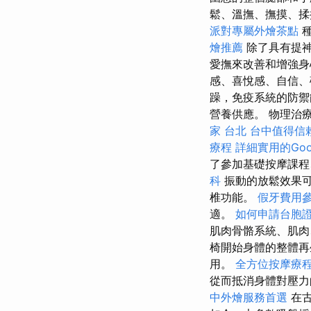
鬆、溫撫、撫摸、揉捏，
派對專屬外燴茶點
種
燴推薦
除了具有提
愛撫來改善和增強身
感、喜悅感、自信、
躁，免疫系統的防禦
營養供應。 物理治
家 台北
台中值得信
療程
詳細實用的Goo
了參加基礎按摩課程
科
振動的放鬆效果可
椎功能。
假牙費用
適。
如何申請台胞
肌肉骨骼系統、肌肉
椅開始身體的整體再
用。
全方位按摩療
從而抵消身體對壓力
中外燴服務首選
在古