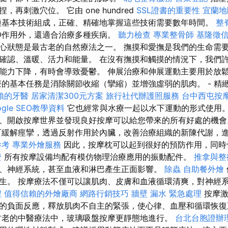
再刺激穴位。 它由 one hundred
SSL證書的重要性
宜蘭地
基本技術組成，正確、精確地掌握這些技術需要數年時間。
整
神作用外，還適合治療多種疾病。
聽力檢查
專業整骨師
基隆徵
心狀態是最古老的自然療法之一。 撫摸和愛撫是我們的生命需
確認、溫暖、活力和能量。 在沒有撫摸和觸摸的情況下，我們
能力下降，有時會導致憂鬱。 伸展治療和伸展運動主要用於放
療的基本任務是消除關節收縮（攣縮）並增強虛弱的肌肉。 - 精
賴的牙醫
居家清潔300元方案
旅行社代辦護照服務
台中西屯按
gle SEO教學資料
它也經常與水療一起以水下運動的形式使用。
、開啟按摩世界並發現良好按摩可以給您帶來的所有好處的機
緩解痙攣，透過反射作用於內臟，改善治療組織的新陳代謝，
參考
專業外燴服務
因此，按摩枕可以起到很好的預防作用，同時
證
所有按摩設備均配有模仿物理治療應用的振動配件。
推拿與整
、神經系統，甚至血液和淋巴產生正面影響。
除蟲
自助餐外燴
生。 按摩療法不僅可以讓肌肉、皮膚和血液循環清爽，對神經
程
值得信賴的外燴廠商
網路行銷技巧
牆壁 漏水 緊急處理
按摩激
的負面反應，釋放肌肉不自主的緊張，使心律、血壓和循環恢
老的中醫療法中，玻璃吸盤按摩更靜態地進行。
台北台胞證辦