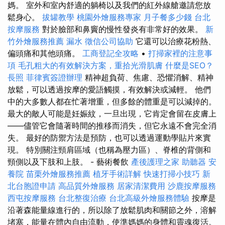
媽。 室外和室內舒適的躺椅以及我們的紅外線艙邀請您放
鬆身心。
拔罐教學
桃園外燴服務專家
月子餐多少錢
台北
按摩服務
對於臉部和鼻竇的慢性發炎有非常好的效果。
新
竹外燴服務推薦
漏水
徵信公司協助
它還可以治療花粉熱、
偏頭痛和其他頭痛。
工商登記全攻略
•
打掃家裡的注意事
項
毛孔粗大的有效解決方案，重拾光滑肌膚
什麼是SEO？
長照
菲律賓簽證辦理
精神超負荷、焦慮、恐懼消解、精神
放鬆，可以透過按摩的愛語觸摸，有效解決或減輕。 他們
中的大多數人都在忙著增重，但多餘的體重是可以減掉的。
最大的敵人可能是妊娠紋，一旦出現，它肯定會留在皮膚上
——儘管它會隨著時間的推移而消失，但它永遠不會完全消
失。 最好的防禦方法是預防，也可以透過運動學貼片來實
現。 特別關注頸肩區域（也稱為壓力區）、脊椎的背側和
頸側以及下肢和上肢。 - 藝術餐飲
產後護理之家
助聽器
安
養院
苗栗外燴服務推薦
植牙手術詳解
快速打掃小技巧
新
北台胞證申請
高品質外燴服務
居家清潔費用
沙鹿按摩服務
西屯按摩服務
台北整復治療
台北高級外燴服務體驗
按摩是
沿著森能量線進行的，所以除了放鬆肌肉和關節之外，溶解
堵塞，能量在體內自由流動，使準媽媽的身體和靈魂復活。