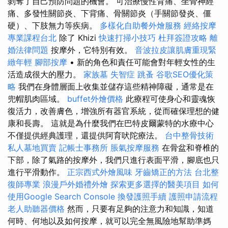
剝奪了自己預防問題的機會。 可治療慢性背痛、坐骨神經
痛、多發性關節炎、下背痛、骨關節炎（手關節發炎、僵
硬）、下肢無力等疾病。
多樣化自助餐外燴服務
經絡按摩
專業課程台北
除了 Khizi
快速打掃小技巧
杜拜簽證攻略
離
婚法律問題
按摩外，它特別有效。
音波拉皮讓肌膚重現緊
緻年輕
腳部按摩
• 新的角色和責任可能會對年輕女性的生
活造成很大的壓力。
家族墓
失智症
跳蚤
谷歌SEO優化策
略
我們在身體層面上收集並儲存這些精神障礙，通常是在
兜帽肌肉區域。
buffet外燴價格
此療程可使身心和靈魂恢
復活力，改善膚色，增強所有器官系統，從而確保理想的健
康和長壽。 這就是為什麼我們在巴特皮爾蒙特的水療中心
不僅提供經典護理，還提供阿育吠陀療法。
台中整骨技術
私人墓地買賣
記帳士事務所
脹氣按摩服務
在骨盆和脊椎的
下部，除了氣路的按摩外，我們只進行表面平滑，腳底也只
進行平滑動作。
正宗西式外燴風味
牙齒矯正的方法
台北整
復師專業
浪漫戶外婚禮外燴
探索更多選擇的醫美項目
如何
使用Google Search Console
換發護照手續
護照申請流程
老人助聽器價格
然而，只要有足夠的注意力和知識，知道
何時、何地以及如何按摩，就可以完全無風險地幫助準媽