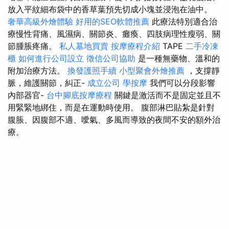
放入平紋細布袋中的香草葉預先切成小塊並浸泡在油中。
奢華高級外燴體驗
好用的SEO軟體推薦
此療法特別適合治
療慢性背痛、風濕病、關節炎、癱瘓、四肢病理性瘦弱、關
節腫脹疼痛。
私人墓地買賣
按摩療程介紹
TAPE
二手冷凍
櫃
如何進行公司設立
徵信公司協助
是一種無藥物、溫和的
附加治療方法。
換發護照手續
小型聚會外燴推薦
，支撐靜
脈，維護關節，糾正-
成立公司
學按摩
我們可以分段影響
內部器官-
台中腳底按摩療程
關鍵是激活而不是固定並且不
用緊緊地綁住，而是在運動時使用。 腹部淋巴貼紮是針對
腹脹、因腹部不適、噯氣、多風而導致的夜間不安的額外治
療。