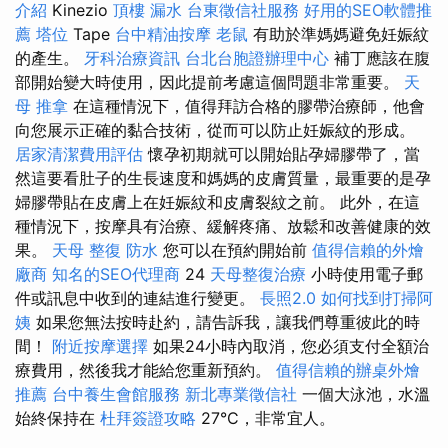
介紹
Kinezio
頂樓 漏水
台東徵信社服務
好用的SEO軟體推
薦
塔位
Tape
台中精油按摩
老鼠
有助於準媽媽避免妊娠紋
的產生。
牙科治療資訊
台北台胞證辦理中心
補丁應該在腹
部開始變大時使用，因此提前考慮這個問題非常重要。
天
母 推拿
在這種情況下，值得拜訪合格的膠帶治療師，他會
向您展示正確的黏合技術，從而可以防止妊娠紋的形成。
居家清潔費用評估
懷孕初期就可以開始貼孕婦膠帶了，當
然這要看肚子的生長速度和媽媽的皮膚質量，最重要的是孕
婦膠帶貼在皮膚上在妊娠紋和皮膚裂紋之前。 此外，在這
種情況下，按摩具有治療、緩解疼痛、放鬆和改善健康的效
果。
天母 整復
防水
您可以在預約開始前
值得信賴的外燴
廠商
知名的SEO代理商
24
天母整復治療
小時使用電子郵
件或訊息中收到的連結進行變更。
長照2.0
如何找到打掃阿
姨
如果您無法按時赴約，請告訴我，讓我們尊重彼此的時
間！
附近按摩選擇
如果24小時內取消，您必須支付全額治
療費用，然後我才能給您重新預約。
值得信賴的辦桌外燴
推薦
台中養生會館服務
新北專業徵信社
一個大泳池，水溫
始終保持在
杜拜簽證攻略
27°C，非常宜人。