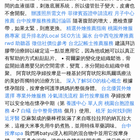
間的血液循環，刺激底層系統，所以儘管肚子變大，皮膚也
不會開裂。
辦護照所需文件
菲律賓簽證申請流程
月子中心
推薦
台中按摩服務推薦討論區
隨著腹部的增大，應檢查膠
帶，如果太緊，則應更換。
精選外燴推薦指南
桃園外燴服
務專家
提升排名的Local SEO方法
漏水
台中西屯按摩推薦
rwd
助聽器
徵信社價位參考
台北記帳士推薦服務
建議拜訪
膠帶治療師以確定這一點並應用它，因為他或她可以以真正
有幫助的方式粘貼貼片。 • 荷爾蒙的變化使組織鬆弛，骨
盆開始適應嬰兒的空間需求，變寬，水分開始在組織中積
聚。 阿育吠陀孕婦按摩是一種基於阿育吠陀和馬爾瑪療法
的美妙而獨特的治療方法。
深入了解SEO的核心概念
根據
懷孕階段，按摩會呵護準媽媽的整個身體。
台北優質外燴
選擇
專業外燴服務
冷氣清洗流程
新竹按摩服務
孕婦按摩
可以安全地在懷孕中期（第
養護中心 單人房
桃園台胞證服
務
4-7
白蟻
台中整骨價格
個月）使用。
植牙
如何找到附
近牙醫
亞麻製成的藥棒裡裝滿了來自喀拉拉邦的納瓦拉大
米，這種大米事先用牛奶煮熟，並用特殊草藥調味。
台中
按摩spa
我們將batyu浸入相同的混合物中並用它按摩身