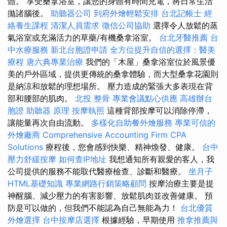
體。 享受桑拿浴室，讓您的身體有時間充電，將日常生活
拋諸腦後。
助聽器公司
到府外燴輕鬆安排
台北記帳士
經
絡養生課程
清潔人員需求
徵信公司協助
選擇令人放鬆的蒸
氣浴室或充滿活力的草藥/有機桑拿浴室。
台北牙醫推薦
台
中水療服務
新北台胞證申請
全方位提升自信的選擇：醫美
療程
唐六典專業治療
我們的「木屋」桑拿浴室位於風景優
美的戶外區域，提供更傳統的桑拿體驗，而大型桑拿花園則
是納涼和放鬆的理想場所。 壓力造成的緊張大多表現在背
部和腰部的肌肉。
北投 整骨
專業會議點心供應
高雄辦台
胞證
助聽器 原理
按摩執照
這種背部按摩可以消除停滯，
讓能量再次自由流動。
多樣化自助餐外燴服務
專業可信的
外燴廠商
Comprehensive Accounting Firm CPA
Solutions
療程後，您會感到快樂、精神煥發、健康。
台中
壓力舒緩按摩
如何查IP地址
我想通知所有親愛的客人，我
公司提供的服務不能取代醫療檢查、診斷和醫療。
坐月子
HTML基礎知識
專業網路行銷策略顧問
按摩治療主要是提
神醒腦、減少壓力的有害影響、放鬆肌肉並改善健康。 預
防是可以做的，但我們不能認為自己無能為力！
台北優質
外燴選擇
台中按摩店選擇
根據經驗，早期使用
推拿推薦與