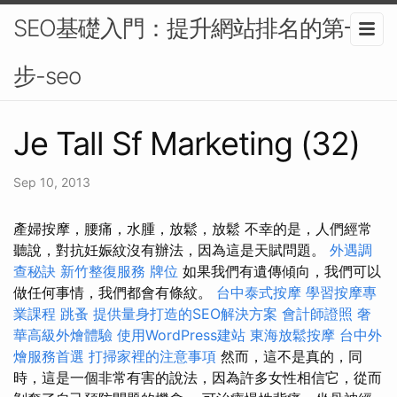
SEO基礎入門：提升網站排名的第一
步-seo
Je Tall Sf Marketing (32)
Sep 10, 2013
產婦按摩，腰痛，水腫，放鬆，放鬆 不幸的是，人們經常
聽說，對抗妊娠紋沒有辦法，因為這是天賦問題。
外遇調
查秘訣
新竹整復服務
牌位
如果我們有遺傳傾向，我們可以
做任何事情，我們都會有條紋。
台中泰式按摩
學習按摩專
業課程
跳蚤
提供量身打造的SEO解決方案
會計師證照
奢
華高級外燴體驗
使用WordPress建站
東海放鬆按摩
台中外
燴服務首選
打掃家裡的注意事項
然而，這不是真的，同
時，這是一個非常有害的說法，因為許多女性相信它，從而