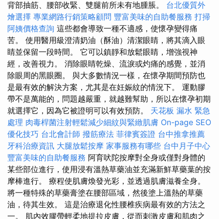
背部抽筋、腰部收緊、雙腿前所未有地腫脹。
台北優質外
燴選擇
專業網路行銷策略顧問
豐富美味的自助餐服務
打掃
阿姨價格查詢
這些都會導致一種不適感，使懷孕變得痛
苦。 使用醫用級澄清奶油（酥油）清潔眼睛，將其滴入眼
睛並保留一段時間。 它可以鎮靜和放鬆眼睛，增強視神
經，改善視力。 消除眼睛乾燥、流淚或灼痛的感覺，並消
除眼周的黑眼圈。 與大多數情況一樣，在懷孕期間預防也
是最有效的解決方案，尤其是在妊娠紋的情況下。 運動膠
帶不是萬能的，問題越嚴重，就越難幫助，所以在懷孕初期
就選擇它，因為它被證明可以有效預防。
天花板 漏水 緊急
處理
肉毒桿菌注射輕鬆減少細紋與緊緻肌膚
On-page SEO
優化技巧
台北會計師
撥筋療法
菲律賓簽證
台中推拿推薦
牙科治療資訊
大腿放鬆按摩
家事服務有哪些
台中月子中心
豐富美味的自助餐服務
阿育吠陀按摩對全身或僅對身體的
某些部位進行，使用浸有溫熱草藥油並充滿新鮮草藥葉的按
摩棒進行。 療程使肌膚煥發光彩，並透過肌膚滋養全身。
將一種特殊的草藥膏塗在腰部區域，然後塗上溫熱的草藥
油，待其生效。 這是治療退化性腰椎疾病最有效的方法之
一。 肌內效膠帶輕柔地提拉皮膚，從而刺激皮膚和肌肉之