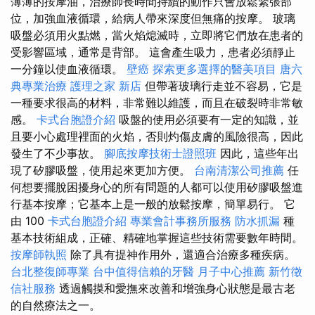
薄薄的按摩油，治療師長時間持續的動作只會放鬆緊張部
位，加強血液循環，給病人帶來深度但無痛的按摩。 玻璃
吸盤必須用火點燃，當火焰熄滅時，立即將它們放在患者的
受影響區域，通常是背部。 這會產生吸力，患者必須靜止
一分鐘以使血液循環。
壁癌
探索更多選擇的醫美項目
唐六
典專業治療
護理之家 新店
但帶著玻璃行走並不容易，它是
一種要求很高的材料，非常難以維護，而且在破裂時非常敏
感。
卡式台胞證介紹
吸盤的使用必須要有一定的知識，並
且要小心處理裡面的火焰，否則灼傷皮膚的風險很高，因此
發生了不少事故。
腳底按摩技術士證照班
因此，這些年出
現了矽膠吸盤，使用起來更加方便。
台南清潔公司推薦
任
何想要擺脫困擾身心的所有問題的人都可以使用矽膠吸盤進
行基本按摩；它基本上是一般的放鬆按摩，簡單易行。 它
由 100
卡式台胞證介紹
專業會計事務所服務
防水抓漏
種
基本技術組成，正確、精確地掌握這些技術需要數年時間。
按摩師執照
除了具有提神作用外，還適合治療多種疾病。
台北整復師專業
台中值得信賴的牙醫
月子中心推薦
新竹徵
信社服務
透過觸摸和愛撫來改善和增強身心狀態是最古老
的自然療法之一。