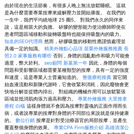
由於現在的生活節奏，有很多人晚上無法放鬆睡眠。 這就
是為什麼需要專業按摩來緩解壓力並開始康復。 在我們的
一生中，我們平均繞地球 25 圈5。 對我們永久的同伴來
說，這是相當大的負擔。 矽膠的變形能力使治療師即使在
患者問題區域移動和旋轉吸盤時也能保持吸盤內的吸力。
知名的SEO代理商
然而，矽膠吸盤的移動性應謹慎處理並
具備一定的知識。
精美外燴點心品項
苗栗外燴服務推薦
長
照2.0
家事服務有哪些
否則，身體的混亂動作和吸力可能會
過度，弊大於利。
seo顧問
新墓第一年
因此，身體的每個
問題和受影響區域都需要某種類型的按摩，具有一定的強度
和速度，這是專業人士普遍知道的。
整復療程推薦
當它開
始血液流動和新陳代謝時，它會收緊和消耗，因此廢物會更
快地分解並從體內排出。 對組織的機械作用可以放鬆緊張
區域並抵消肌肉張力過高和壓力。
專業外燴服務
大里推拿
療程
白蟻
這樣身體就不會因為按摩對靈魂的正面作用而生
病，或者說專業的按摩對身體的不同部位來說就是保持健康
的。
數位行銷
按摩是針對受治療器官的局部按摩，並產生
覆蓋整個身體的效果。
專業CPA Firm服務介紹
高雄清潔公