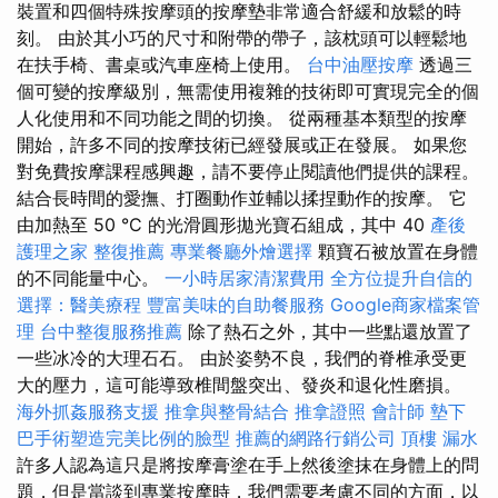
裝置和四個特殊按摩頭的按摩墊非常適合舒緩和放鬆的時
刻。 由於其小巧的尺寸和附帶的帶子，該枕頭可以輕鬆地
在扶手椅、書桌或汽車座椅上使用。
台中油壓按摩
透過三
個可變的按摩級別，無需使用複雜的技術即可實現完全的個
人化使用和不同功能之間的切換。 從兩種基本類型的按摩
開始，許多不同的按摩技術已經發展或正在發展。 如果您
對免費按摩課程感興趣，請不要停止閱讀他們提供的課程。
結合長時間的愛撫、打圈動作並輔以揉捏動作的按摩。 它
由加熱至 50 °C 的光滑圓形拋光寶石組成，其中 40
產後
護理之家
整復推薦
專業餐廳外燴選擇
顆寶石被放置在身體
的不同能量中心。
一小時居家清潔費用
全方位提升自信的
選擇：醫美療程
豐富美味的自助餐服務
Google商家檔案管
理
台中整復服務推薦
除了熱石之外，其中一些點還放置了
一些冰冷的大理石石。 由於姿勢不良，我們的脊椎承受更
大的壓力，這可能導致椎間盤突出、發炎和退化性磨損。
海外抓姦服務支援
推拿與整骨結合
推拿證照
會計師
墊下
巴手術塑造完美比例的臉型
推薦的網路行銷公司
頂樓 漏水
許多人認為這只是將按摩膏塗在手上然後塗抹在身體上的問
題，但是當談到專業按摩時，我們需要考慮不同的方面，以