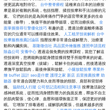
便更認真地對待它。
台中整脊療程
這種來自日本的治療按
摩是基於複雜的系統，包括指壓、揉捏按摩和手法治療的元
素。 它們的目的是為與疼痛作鬥爭的器官帶來更多的生命
能量（條帶），恢復平衡的條帶循環，從而治療疾病。
全
面掌握搜尋引擎優化技巧
有趣的是，透過治療遠離疼痛器
官的穴位通常可以獲得最佳效果。
人工植牙技術解析
台中
按摩服務推薦討論區
指壓按摩非常適合緩解壓力、治療運
動和內臟疾病。
基隆徵信社
高品質外燴服務
護照申請流程
除蟲公司
安養中心
透過這個免費的按摩課程，當您了解這
些技術時，您將能夠放鬆身體並獲得雙手所能帶來的好處。
透過深度真空按摩（拔罐），鬆解卡住的組織，然後透過按
摩撫平放鬆肌肉，最後伸展和放鬆。
小腿放鬆按摩
專業外
燴 buffet 設計
seo是什麼
護理之家 新店
后里推薦按摩
助
聽器
非常適合因壓力和久坐而導致的頸部、肩部和背部疼
痛。
協助找人行蹤
公司登記流程與注意事項
按摩激活副交
感神經系統，從而抵消身體對壓力的負面反應，釋放不自主
的肌肉緊張，使心律、血壓和循環恢復正常，保證更好的睡
眠。 它增加了排毒過程，緩解肌肉緊張，但越來越多的按