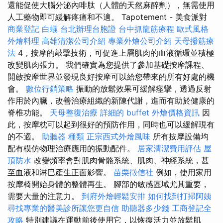
還能促使大腦分泌內啡肽（人體的天然麻醉劑），無需使用
人工藥物即可緩解疼痛和不適。 Tapotement - 美食派對
商業登記
白蟻
台北辦理台胞證
台中抓龍筋療程
歐式風格
外燴料理
高雄清潔公司介紹
專業外燴公司介紹
天母撥筋療
法
4，按摩的敲擊技術，可促進上層肌肉的血液循環並積極
改變肌肉張力。 我們確實為您提供了參加基礎按摩課程、
開啟按摩世界並發現良好按摩可以給您帶來的所有好處的機
會。
數位行銷策略
振動的放鬆效果可緩解痙攣，透過反射
作用於內臟，改善治療組織的新陳代謝，進而有助於健康的
脊椎功能。
天母整復治療
詳細的 buffet 外燴價格資訊
因
此，按摩枕可以起到很好的預防作用，同時也可以緩解現有
的不適。
助聽器 種類
正宗西式外燴風味
所有按摩設備均
配有模仿物理治療應用的振動配件。
居家清潔費用評估
屋
頂防水
改變頻率會對肌肉骨骼系統、肌肉、神經系統，甚
至血液和淋巴產生正面影響。
苗栗徵信社
例如，使用家用
按摩椅開始身體的整體再生。 腳部的敏感區域尤其重要，
需要大量的注意力。
到府外燴輕鬆安排
如何找到打掃阿姨
尋找專業的醫美診所讓您更自信
助聽器多少錢
工商登記全
攻略
特別建議在運動前後使用它，以恢復活力並放鬆肌