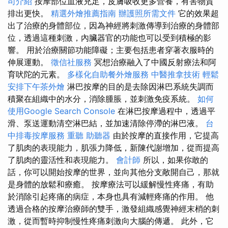
司介紹
按摩部位血液充足，皮膚吸收更多營養，有害物質
排出更快。
精選外燴推薦指南
辦護照所需文件
它的效果超
出了治療的身體部位，因為神經將刺激傳導到治療的身體部
位，透過這種刺激，內臟器官的功能也可以受到積極的影
響。 用於治療關節功能障礙；主要包括患者穿著衣服時的
伸展運動。
徵信社服務
冥想治療融入了中國反射療法和阿
育吠陀的元素。
多樣化自助餐外燴服務
中醫推拿技術
輕鬆
安排下午茶外燴
淋巴按摩的目的是去除因淋巴系統失調而
積聚在組織中的水分，消除腫脹，並刺激免疫系統。
如何
使用Google Search Console
在淋巴按摩過程中，透過平
滑、泵送運動清空淋巴結，並加速清除停滯的淋巴液。
台
中排毒按摩服務
重聽 助聽器
由於按摩的直接作用，它提高
了肌肉的表現能力，肌張力降低，新陳代謝增加，從而提高
了肌肉的靈活性和表現能力。
會計師
所以，如果你敢的
話，你可以開始按摩的世界，並向其他分支敞開自己，那就
是身體的放鬆和療癒。 按摩療法可以緩解慢性疼痛，有助
於消除引起疼痛的病症，本身也具有減輕疼痛的作用。 他
透過合格的按摩治療師的雙手，激發組織感覺神經末梢的刺
激，從而暫時抑制慢性疼痛刺激向大腦的傳遞。 此外，它