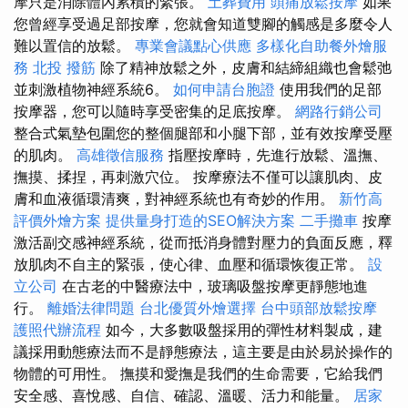
摩只是消除體內累積的緊張。
土葬費用
頭痛放鬆按摩
如果
您曾經享受過足部按摩，您就會知道雙腳的觸感是多麼令人
難以置信的放鬆。
專業會議點心供應
多樣化自助餐外燴服
務
北投 撥筋
除了精神放鬆之外，皮膚和結締組織也會鬆弛
並刺激植物神經系統6。
如何申請台胞證
使用我們的足部
按摩器，您可以隨時享受密集的足底按摩。
網路行銷公司
整合式氣墊包圍您的整個腿部和小腿下部，並有效按摩受壓
的肌肉。
高雄徵信服務
指壓按摩時，先進行放鬆、溫撫、
撫摸、揉捏，再刺激穴位。 按摩療法不僅可以讓肌肉、皮
膚和血液循環清爽，對神經系統也有奇妙的作用。
新竹高
評價外燴方案
提供量身打造的SEO解決方案
二手攤車
按摩
激活副交感神經系統，從而抵消身體對壓力的負面反應，釋
放肌肉不自主的緊張，使心律、血壓和循環恢復正常。
設
立公司
在古老的中醫療法中，玻璃吸盤按摩更靜態地進
行。
離婚法律問題
台北優質外燴選擇
台中頭部放鬆按摩
護照代辦流程
如今，大多數吸盤採用的彈性材料製成，建
議採用動態療法而不是靜態療法，這主要是由於易於操作的
物體的可用性。 撫摸和愛撫是我們的生命需要，它給我們
安全感、喜悅感、自信、確認、溫暖、活力和能量。
居家