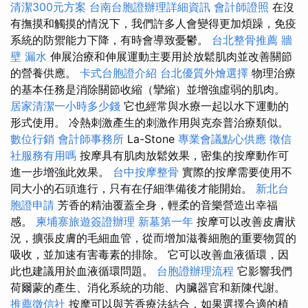
清潔300元方案
台南台胞證辦理詳細資訊
會計師證照
在沒
有撫摸和觸摸的情況下，我們許多人會變得更加煩躁，免疫
系統的防禦能力下降，有時會導致憂鬱。
台北整骨推薦
牆
壁 漏水
伸展治療和伸展運動主要用於放鬆肌肉並改善關節
的營養供應。
卡式台胞證介紹
台北優質外燴選擇
物理治療
的基本任務是消除關節收縮（攣縮）並增強虛弱的肌肉。
居家清潔一小時多少錢
它也經常與水療一起以水下運動的
形式使用。 冷熱刺激產生的刺激作用與克奈普治療類似。
數位行銷
會計師事務所
La-Stone
專業會議點心供應
徵信
社服務有用嗎
按摩具有肌肉放鬆效果，密集的按摩動作可
進一步增強此效果。
台中按摩整骨
實際的按摩需要使用不
同大小的石頭進行，只有在仔細準備後才能開始。
新北台
胞證申請
芳香的精油覆蓋全身，輕柔的音樂營造出幸福
感。
柬埔寨旅遊簽證辦理
新墓第一年
按摩可以改善皮膚狀
況，擴張皮膚的毛細血管，從而增加滋養細胞的重要物質的
吸收，並加速有害毒素的排除。 它可以改善血液循環，因
此也建議用於血液循環問題。
台胞證辦理流程
它影響我們
荷爾蒙的產生、消化系統的功能、內臟器官和新陳代謝。
推薦徵信社
按摩可以與芳香療法結合，如果選擇合適的植