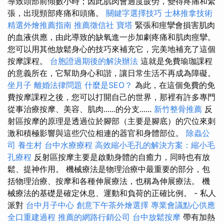
導致頭部前傾數小時；因此肌肉會過度疲勞，變得疼痛和緊
張，出現頸部疼痛和頭痛。
關鍵字選擇技巧
士林推拿技術
精選外燴推薦指南
推薦徵信社
寶塔
緊張和痙攣會損害肌肉
的血液供應，由此導致的缺氧進一步加劇疼痛和肌肉痙攣。
您可以用其他放鬆身心的技巧來補充它，完美地補充了這個
按摩課程。
台胞證過期後的解決辦法
這就是免費瑜珈課程
的意義所在，它幫助身心和諧，讓日常生活不再成為障礙。
坐月子
離婚法律問題
什麼是SEO？
為此，在這個免費的免
費按摩課程之後，您可以打開自己的世界，那裡有許多專門
從事治療按摩、美容、肌肉......的分支......
新竹整骨推薦
反
射區按摩的原理是透過位於腳部（主要是腳底）的穴位來刺
激和積極影響與這些穴位相連的器官和身體部位。
除蟲公
司
養生村
台中水療療程
高效縮小毛孔的解決方案：縮小毛
孔療程
反射區按摩主要是啟動身體的自癒力，同時也有放
鬆、提神作用。 機械療法是物理治療中最重要的部分，包
括物理治療、按摩和各種伸展療法，也稱為伸展療法。 機
械療法的基礎是確定休息、運動和負荷的正確比例。 - 私人
派對
台中月子中心
創意下午茶外燴選擇
專業會議點心供應
全口重建過程
推薦的網路行銷公司
台中放鬆按摩
帶有加熱