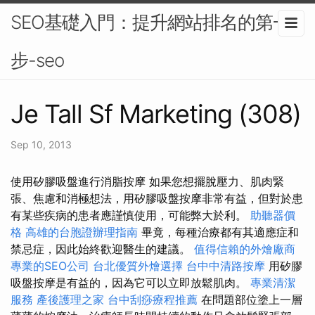
SEO基礎入門：提升網站排名的第一
步-seo
Je Tall Sf Marketing (308)
Sep 10, 2013
使用矽膠吸盤進行消脂按摩 如果您想擺脫壓力、肌肉緊
張、焦慮和消極想法，用矽膠吸盤按摩非常有益，但對於患
有某些疾病的患者應謹慎使用，可能弊大於利。
助聽器價
格
高雄的台胞證辦理指南
畢竟，每種治療都有其適應症和
禁忌症，因此始終歡迎醫生的建議。
值得信賴的外燴廠商
專業的SEO公司
台北優質外燴選擇
台中中清路按摩
用矽膠
吸盤按摩是有益的，因為它可以立即放鬆肌肉。
專業清潔
服務
產後護理之家
台中刮痧療程推薦
在問題部位塗上一層