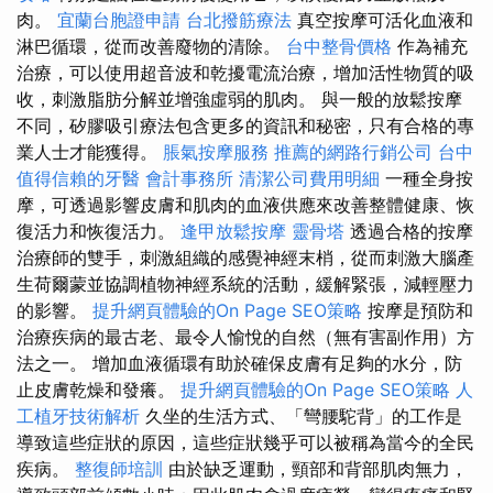
肉。
宜蘭台胞證申請
台北撥筋療法
真空按摩可活化血液和
淋巴循環，從而改善廢物的清除。
台中整骨價格
作為補充
治療，可以使用超音波和乾擾電流治療，增加活性物質的吸
收，刺激脂肪分解並增強虛弱的肌肉。 與一般的放鬆按摩
不同，矽膠吸引療法包含更多的資訊和秘密，只有合格的專
業人士才能獲得。
脹氣按摩服務
推薦的網路行銷公司
台中
值得信賴的牙醫
會計事務所
清潔公司費用明細
一種全身按
摩，可透過影響皮膚和肌肉的血液供應來改善整體健康、恢
復活力和恢復活力。
逢甲放鬆按摩
靈骨塔
透過合格的按摩
治療師的雙手，刺激組織的感覺神經末梢，從而刺激大腦產
生荷爾蒙並協調植物神經系統的活動，緩解緊張，減輕壓力
的影響。
提升網頁體驗的On Page SEO策略
按摩是預防和
治療疾病的最古老、最令人愉悅的自然（無有害副作用）方
法之一。 增加血液循環有助於確保皮膚有足夠的水分，防
止皮膚乾燥和發癢。
提升網頁體驗的On Page SEO策略
人
工植牙技術解析
久坐的生活方式、「彎腰駝背」的工作是
導致這些症狀的原因，這些症狀幾乎可以被稱為當今的全民
疾病。
整復師培訓
由於缺乏運動，頸部和背部肌肉無力，