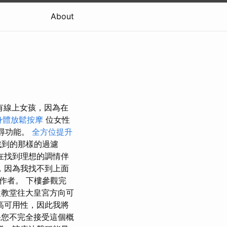
About
所有線上女孩，因為在
身體放鬆按摩
位女性
尋功能。
全方位提升
找到的那樣的過濾
在找到理想的調情伴
，因為我找不到上面
作者。 下樓參觀完
 從教堂往大皇宮方向可
高可用性，因此我將
您不完全接受這個概