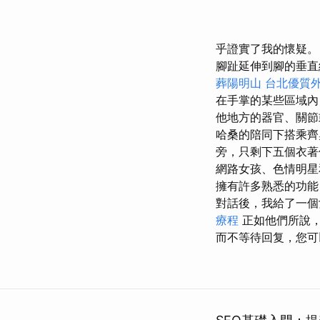
乎證實了我的懷疑。
腳趾延伸到腳的垂直
葬陽明山
台北優質
在手掌的某些區域內
他地方的器官、關
哈桑的陪同下搭乘齊
旁，只剩下五個衣著
網路女孩、色情明
擁有許多熟悉的功能
對話後，我給了一個
療程
正如他們所說
而不等待回复，您可