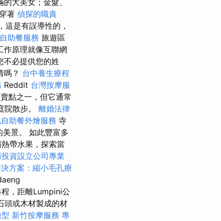
滿的大美女；金髮、
和穿著
偵探的職責
，這是有誤導性的，
自助餐服務
旅遊區
工作原理就像互聯網
您不必提供您的姓
情嗎？
台中養生療程
務
Reddit
台灣按摩服
大賣點之一，但它通常
庭院散步。
離婚法律
化自助餐外燴服務
寺
美景。 如此豐富多
嚐熱帶水果，探索當
商投資設立公司專業
解決方案：縮小毛孔療
aeng
路程，距離Lumpini公
石頭或木材製成的材
臉型
新竹按摩服務
專