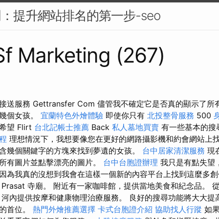
門：提升網站排名的第一步-seo
 Sf Marketing (267)
送服務 Gettransfer Com 儘管我不確定它是否真的顯示了
十幾個女孩。
宜蘭特色外燴體驗
即使你只有
北投整骨服務
500
望 Flirt
台北記帳士推薦
Back
私人墓地買賣
有一些基本的搜
程
理想情況下，我想要像您在更好的網路攝影機和約會網站上
含幾個關鍵字的方塊來找到夢遺的女孩。
台中居家清潔服務
現
看所有圖片並點擊漂亮的圖片。
台中台胞證辦理
我只是有點失望
因為我真的沒想到我會在這樣一個新的內容平台上找到這麼多創
a Prasat 寺廟。 附近有一家咖啡館，提供當地美食和紀念品。
 河內提供按摩和健康物理治療服務。 良好的搜尋功能將大大提
單的首位。
熱門外燴推薦選擇
卡式台胞證介紹
協助找人行蹤
如果