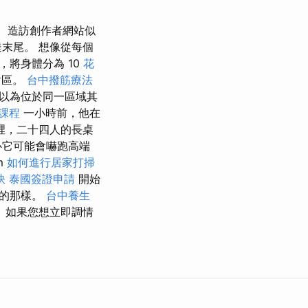
造訪創作者網站似
末尾。 想像從每個
將身體分為 10
花
射區。
台中撥筋療法
以為位於同一區域其
業課程
一小時前，他在
裡，二十四人的長桌
心它可能會嚇跑高端
om
如何進行居家打掃
訣
泰國簽證申請
開始
做的那樣。
台中養生
 如果您想立即調情