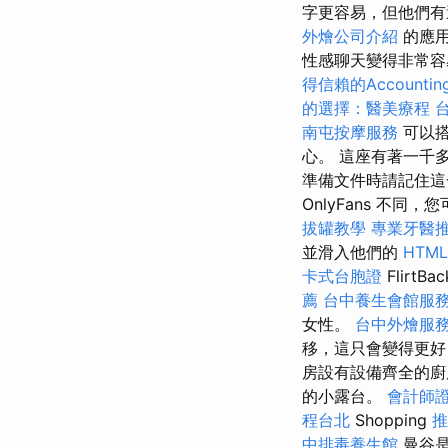
字更容易，但他們
外燴公司介紹
的應用
性感聊天變得非常容
得信賴的Accounting
的選擇：醫美療程
南屯按摩服務
可以
心。 這座有著一千多
準備文件時請記住這
OnlyFans 不同，您可
拔罐教學
專業牙醫
並滑入他們的
HTM
卡式台胞證
FlirtBa
薦
台中養生會館服
女性。
台中外燴服
移，這只會變得更好
房設有設備齊全的廚
的小露台。
會計師
程台北
Shopping
推
中排毒養生館
曼谷