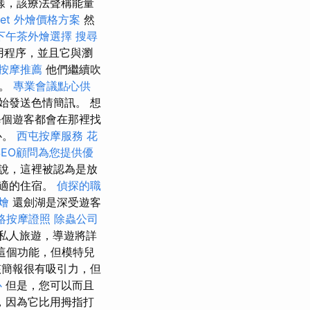
樣，該療法聲稱能量
fet 外燴價格方案
然
下午茶外燴選擇
搜尋
用程序，並且它與瀏
按摩推薦
他們繼續吹
」。
專業會議點心供
始發送色情簡訊。 想
個遊客都會在那裡找
心。
西屯按摩服務
花
SEO顧問為您提供優
說，這裡被認為是放
適的住宿。
偵探的職
燴
還劍湖是深受遊客
絡按摩證照
除蟲公司
訂私人旅遊，導遊將詳
這個功能，但模特兒
簡報很有吸引力，但
心
但是，您可以而且
，因為它比用拇指打