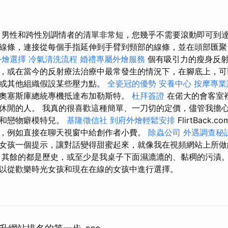
 男性和跨性別調情者的清單非常短，您幾乎不需要滾動即可到達
線條，連接從每個手指延伸到手臂到頸部的線條，並在頭部匯聚，
外燴選擇
冷氣清洗流程
婚禮專屬外燴服務
個有吸引力的瘦身反
，或在當今的反射療法治療中最常發生的情況下，在腳底上，可
節或其他組織假設某些壓力點。
全瓷冠的優勢
安養中心
按摩專
奧塞斯庫總統專機抵達布加勒斯特。
杜拜簽證
在偌大的會客室
休閒的人。 我真的很喜歡這種簡單、一刀切的定價，儘管我擔
星和戀物癖模特兒。
基隆徵信社
到府外燴輕鬆安排
FlirtBack.c
，例如直接在聊天視窗中給創作者小費。
除蟲公司
外遇調查秘
女孩一個提示，讓對話變得甜蜜起來，就像我在視頻網站上所
，其餘的都是歷史，或至少是我桌子下面濕漉漉的、黏稠的污漬。
以從歡樂時光女孩和現在在線的女孩中進行選擇。