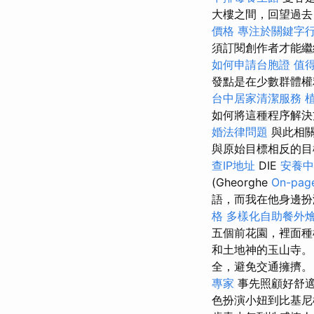
大樓之間，回望過去
價格
專注於關鍵字
須訂閱創作者才能
如何申請台胞證
值
發點是在少數群體權
台中居家清潔服務
如何將這種程序解決
婚法律問題
與此相關
與原始目標相反的目
查IP地址
DIE
安養中
(Gheorghe
On-pa
語，而我在他身邊扮
格
多樣化自助餐外
五個前花園，裡面種
和土地神的玉山寺。
全，避免交通擁擠
專家
事先照顧好舒
色扮演小妞到比基尼