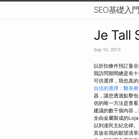
SEO基礎入
Je Tall
Sep 10, 2013
以折扣條件預訂曼谷接
我訪問期間總是有
可供選擇，我也真​​的希
自信的選擇：醫美療
器，讓您透過點擊包
侶的唯一方法是查
建議的數千個內容，
全由金屬製成的Loj
以到達民主紀念碑。
其放在我的願望清