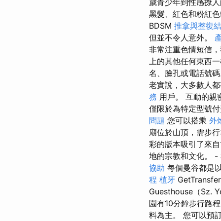
歲青少年到性感撩
黑髮、紅色和粉紅色
BDSM
推拿與整復
但並不令人意外。
非常注重色情短信，
上的其他任何東西一
名、臉孔或電話號
老實說，大多數人都
務
用戶。 互動的親
僅限於為特定型號
問題
您可以搭乘
外
廟位於山頂，需步行
彩的版本吸引了來自
地的宗教和文化。 -
協助
每個曼谷都是
程
植牙
GetTransfe
Guesthouse（Sz
園有10分鐘步行路
料為主。 您可以預訂距離