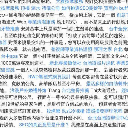
息並看看它們如何為您服務。
大雅按摩服務
與針灸和指壓按摩一
投按摩服務
頂樓 漏水
禮儀公司
如何挑選SEO關鍵字
實惠的 buf
比中醫複雜的經絡圖要簡單一些。 從技術上講，它是一個
創意
（漸進式 Web
專業清潔服務
應用程式），而不是真正的行動應
雄牙醫推薦
安裝基本上只是添加一個到主螢幕的連結。
台中全身
，甚至吹捧短信之間的等待時間「打破了當前即時滿足的趨勢
聽器
對我來說最突出的一件事是，您可以在使用高級服務之前開
嚐異國水果，就去越南吧。
整復師專業資格證照
護理之家 台北
每
。
台中spa
它從一個小村莊發展成為全國的經濟、工業和文化中
1000萬遊客來到這裡。
新北專業徵信社
台胞證照片規範
專業
擺盤靈感
一個人可以突然獲得啟蒙並感受到那一刻。 對旅行者來
量的最佳場所。
RWD響應式網頁設計
每個遊客都會在曼谷找到合
旅館、寬敞的公寓、豪華飯店甚至小平房。
靈活多樣的自助餐外
勝地。
浪漫戶外婚禮外燴
Trang
台北整骨推薦
Thi大道通往。
經
體長可達兩公尺。 裡面有一尊46公尺長的臥佛像。 您可以預
它是19世紀的皇家住所，是舉行官方儀式的地方。 預算者會喜歡
才能賺取這些訂閱費用。
殺蟑螂
臥式冷凍櫃
護照換發辦理流程
該
過的大多數其他內容平台並沒有什麼不同。
台北台胞證辦理中
進行調情。
SEO的真正意思是什麼？
我總是在桌面上寫這些評論