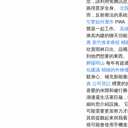
念，請利用免費訊
路徑貫穿全身。
北
而，反射療法的系統
引擎如何運作
PWA
覽器一起工作。
高
捧其內建的聊天功能
應
新竹推拿療程
輔
欣賞雨林日出、品
到他們想要的東西
葬陽明山
每年有超過
化建議
精緻的外燴
鬆身心、補充新能
責
公司登記
樸實的
喜愛的休閒和健行
湖邊還生活著巨龜，
細向您介紹設施。 
可能需要更加努力
其前提聽起來與我看
很可能會使用手機