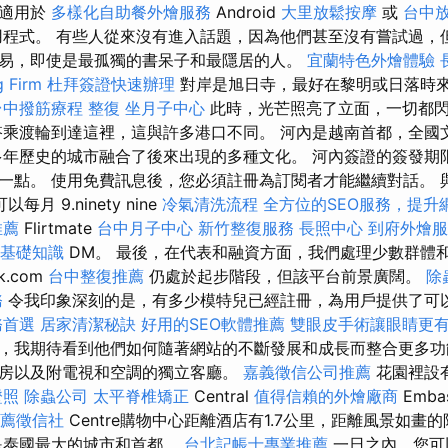
有適用於
多樣化自助餐外燴服務
Android
大里放鬆按摩
或
台中
程式。 有些人從來沒有進入話題，因為他們甚至沒有嘗試過，
易，即使是最孤獨的書呆子和最隱居的人。
宜蘭特色外燴體驗
 Firm
杜拜簽證快速辦理
對岸是旭日寺，最好在黎明或日落時
台中撥筋療程
整復
坐月子中心
此時，光芒照亮了立面，一切都
搭乘渡輪到達這裡，這與許多港口不同。 河內是越南首都，全國
年歷史的城市融合了後來出現的多種文化。 河內簽證的簽發期限為 
一點。 使用免費訊息後，您必須註冊為訂閱者才能繼續對話。 
以每月 9.ninety nine
冷氣清洗流程
全方位的SEO服務，提升
推薦
Flirtmate
台中月子中心
新竹整復服務
長照中心
到府外燴服
L基礎知識
DM。 最後，在代表和融資方面，我們處理少數群體和團
ck.com
台中整復推薦
仍處於起步階段，但該平台前景廣闊。
除
務
令我印象深刻的是，有多少模特兒已經註冊，為用戶提供了可
務首選
居家清潔秘訣
好用的SEO軟體推薦
雙眼皮手術讓眼睛更
，我期待看到他們如何隨著網站的不斷發展和成長而整合更多功
房以及附電視和空調的獨立客廳。
嘉義徵信公司推薦
花園裡設
證照
除蟲公司
太平脊椎矯正
Central
值得信賴的外燴廠商
Emba
薦徵信社
Centre購物中心距離酒店有1.7公里，距離風景如畫
是泰國最大的城市和首都。
台北記帳士專業推薦
一日之內，您可