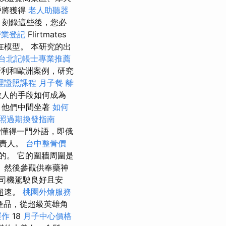
戶將獲得
老人助聽器
刻錄這些後，您必
營業登記
Flirtmates
模型。 本研究的出
台北記帳士專業推薦
牙利和歐洲案例，研究
理證照課程
月子餐
離
數人的手段如何成為
，他們中間坐著
如何
照過期換發指南
懂得一門外語，即俄
負責人。
台中整骨價
的。 它的圍牆周圍是
 然後參觀供奉藥神
司機駕駛良好且安
超速。
桃園外燴服務
產品，從超級英雄角
運作
18
月子中心價格