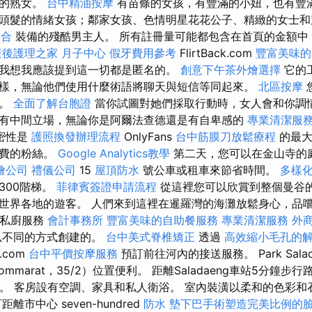
人的熟女。
台中精油按摩
有苗條的女孩，有豐滿的小妞，也有豐
頭髮的情緒女孩；鄰家女孩、色情明星花花公子、精緻的女士
結合
裝備的殘酷男主人。 所有註冊量可能都包含在首頁的金額中
產後護理之家 月子中心
假牙費用參考
FlirtBack.com
豐富美味的
我想我應該提到這一切都是匿名的。
創意下午茶外燴選擇
它的
樣，無論他們使用什麼術語將聊天與短信等同起來。
北區按摩
碼。
全面了解台胞證
當你試圖對她們採取行動時，女人會和你調
有中間立場，無論你是阿爾法查德還是有自卑感的
專業清潔服
密性是
護照換發辦理流程
OnlyFans
台中筋膜刀放鬆療程
的最
付費的粉絲。
Google Analytics教學
第二天，您可以在金山寺的
燴公司
禮儀公司
15
屋頂防水
號公車或租車來節省時間。
多樣
300階梯。
菲律賓簽證申請流程
從這裡您可以欣賞到整個曼谷的
世界各地的遊客。 人們來到這裡在暹羅灣的海灘放鬆身心，品
 私廚服務
會計事務所
豐富美味的自助餐服務
專業清潔服務
外
以不同的方式創建的。
台中美式脊椎矯正
透過
高效縮小毛孔的
r.com
台中平價按摩服務
預訂前往河內的接送服務。 Park Salad
. Yommarat，35/2）位置便利。 距離Saladaeng車站5分鐘步行
程。 客房設有空調、家具和私人衛浴。 室內裝潢以柔和的色彩和
市中心 seven-hundred
防水
墊下巴手術塑造完美比例的