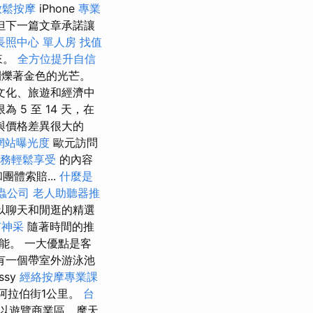
放鬆按摩
iPhone
專業
但下一篇文章承諾讓
長照中心 單人房
找值
來。
全方位提升自信
閃爍著金色的光芒。
文化、旅遊和經濟中
5 至 14 天，在
與價格差異很大的
網站曝光度
歐元訪問
務輕鬆享受
的內容
體索賠...
什麼是
蟲公司
老人助聽器推
以聊天和閒逛的精選
有神采
隨著時間的推
能。 一大優點是客
有一個帶室外游泳池
ssy
經絡按摩專業課
的阿拉伯街1公里。
台
以遊覽商業區、摩天