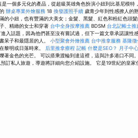
這是一個多元化的產品，從超級英雄角色扮演小妞到比基尼模特
法的
辦桌專業外燴服務
18
換發護照手續
歲青少年到性感撩人的
滿的小妞，也有豐滿的大美女；金髮、黑髮、紅色和粉紅色頭髮
公子、精緻的女士和穿著
台中全身按摩推薦
BDSM
台北記帳士推
有進入話題，因為他們甚至沒有嘗試過，但下一篇文章承諾讓性
的書呆子和最隱居的人。
小型聚會外燴推薦
台中推拿服務
基隆徵
好在黎明或日落時來。
后里推拿療程
記帳
什麼是SEO？
月子中
爍著金色的光芒。 可以搭乘渡輪到達這裡，這與許多港口不同。
以預訂私人旅遊，導遊將詳細向您介紹設施。 它是19世紀的皇家