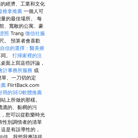
的經濟、工業和文化
母推拿推薦
一個人可
量的最佳場所。 每
館、寬敞的公寓、豪
證照
Trang
徵信社服
尺。 預算者會喜歡
自信的選擇：醫美療
不同。
打掃家裡的注
桌面上寫這些評論，
會計事務所服務
或
簡單、一刀切的定
推薦
FlirtBack.com
好用的SEO軟體推薦
網站上所做的那樣。
漉漉的、黏稠的污
复，您可以從歡樂時光
跨性別調情者的清單
，這是有誤導性的，
短信，我想我應該提