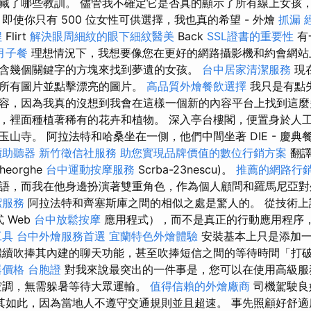
藏了哪些教訓。 儘管我不確定它是否真的顯示了所有線上女孩
即使你只有 500 位女性可供選擇，我也真​​的希望 - 外燴
抓漏
程
Flirt
解決眼周細紋的眼下細紋醫美
Back
SSL證書的重要性
有
月子餐
理想情況下，我想要像您在更好的網路攝影機和約會網站
含幾個關鍵字的方塊來找到夢遺的女孩。
台中居家清潔服務
現
看所有圖片並點擊漂亮的圖片。
高品質外燴餐飲選擇
我只是有點
容，因為我真的沒想到我會在這樣一個新的內容平台上找到這麼
，裡面種植著稀有的花卉和植物。 深入亭台樓閣，便置身於人工
山寺。 阿拉法特和哈桑坐在一側，他們中間坐著 DIE - 慶典
價助聽器
新竹徵信社服務
助您實現品牌價值的數位行銷方案
翻譯
heorghe
台中運動按摩服務
Scrba-23nescu)。
推薦的網路行
語，而我在他身邊扮演著雙重角色，作為個人顧問和羅馬尼亞對
潔服務
阿拉法特和齊塞斯庫之間的相似之處是驚人的。 從技術
 Web
台中放鬆按摩
應用程式），而不是真正的行動應用程序
工具
台中外燴服務首選
宜蘭特色外燴體驗
安裝基本上只是添加一
續吹捧其內建的聊天功能，甚至吹捧短信之間的等待時間「打
器價格
台胞證
對我來說最突出的一件事是，您可以在使用高級服
空調，無需躲暑等待大眾運輸。
值得信賴的外燴廠商
司機駕駛良
其如此，因為當地人不遵守交通規則並且超速。 事先照顧好舒適