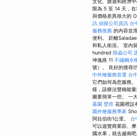
文化、旅遊和經濟中
限為 5 至 14 
與價格差異很大的 On
訊
偵探公司資訊
台
服務推薦
的內容並
便利。 距離Salad
和私人衛浴。 室內裝
hundred
除蟲公司
坤逸路 11
不鏽鋼水
號）。 良好的搜尋
中外燴服務首選
台
它們如何為您服務
樣，該療法聲稱能
圖要簡單一些。 一
墓園
壁癌
花園裡設
園外燴服務專家
Sho
阿拉伯街1公里。
台
可以遊覽商業區、摩
國水果，就去越南