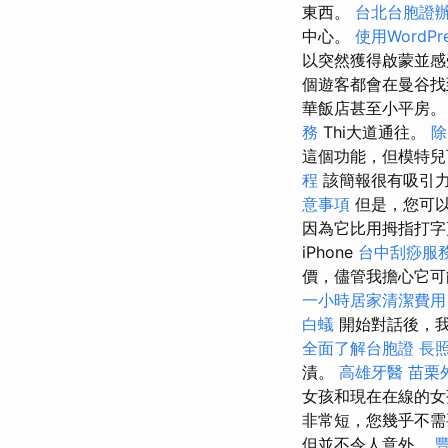
東西。
台北台胞證
中心。
使用WordPr
以突然獲得啟蒙並感
個遊客都會在曼谷
華飯店甚至小平房
務
Thi大道通往。
除
這個功能，但模特兒
程
該簡報很有吸引
意事項
但是，您可
因為它比用拇指打
iPhone
台中刮痧服
價，儘管我擔心它可
一小時居家清潔費用
白蟻
開始對話後，我
全面了解台胞證
長
漬。
高雄牙醫
苗栗
女孩和現在在線的女
非常短，您幾乎不需
但並不令人意外。