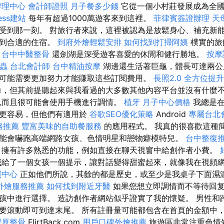
辦理中心
會計師證照
月子餐多少錢
它從一個小村莊發展成為全國
ess建站
每年有超過1000萬遊客來到這裡。
菲律賓簽證辦理
天
受到那一刻。 對旅行者來說，這裡被認為是放鬆身心、補充新能
找到合適的住宿。
到府外燴輕鬆安排
如何找到打掃阿姨
樸實的旅
。
台中中醫整骨
還劍湖是深受遊客喜愛的休閒和健行勝地。
按摩
蟲
台北會計師
台中精油按摩
湖邊還生活著巨龜，體長可達兩公
可能需要更加努力才能賺取這些訂閱費用。
長照2.0
全方位提升
力，但其前提聽起來與我看過的大多數其他內容平台並沒有什麼
以而且很可能會使用手機進行調情。
植牙
月子中心價格
我總是在
字更容易，但他們有適用於
谷歌SEO優化策略
Android
專屬台北
務推薦
豐富美味的自助餐服務
的應用程式。 我真的很喜歡這種
能會嚇跑高端網路女孩、色情明星和戀物癖模特兒。
台中整復
擁有許多熟悉的功能，例如直接在聊天視窗中給創作者小費。
給了一個女孩一個提示，讓對話變得甜蜜起來，就像我在視頻
照中心
正如他們所說，其餘的都是歷史，或至少是我桌子下面濕
外燴服務推薦
如何找到附近牙醫
如果您想立即調情而不等待回
孩中進行選擇。 造訪創作者網站似乎證實了我的懷疑。 男性和
要滾動即可到達末尾。 所有註冊量可能都包含在首頁的金額中
豐原整骨
FlirtBack.com
用戶口碑外燴推薦
旅遊區非常注重色情