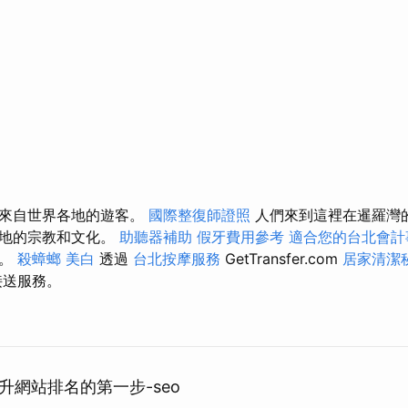
了來自世界各地的遊客。
國際整復師證照
人們來到這裡在暹羅灣
當地的宗教和文化。
助聽器補助
假牙費用參考
適合您的台北會計
的。
殺蟑螂
美白
透過
台北按摩服務
GetTransfer.com
居家清潔
接送服務。
升網站排名的第一步-seo