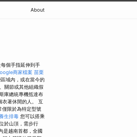
About
從每個手指延伸到手
oogle商家檔案
苗栗
區域內，或在當今的
、關節或其他組織假
斯庫總統專機抵達布
個衣著休閒的人。 互
常僅限於為特定型號
養生排毒
您可以搭乘
位於山頂，需步行
內是越南首都，全國