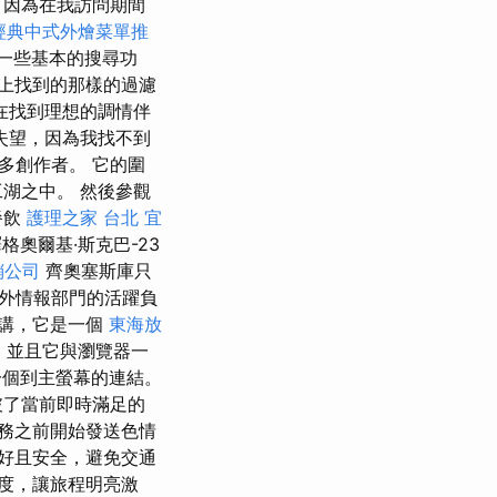
，因為在我訪問期間
經典中式外燴菜單推
一些基本的搜尋功
上找到的那樣的過濾
在找到理想的調情伴
失望，因為我找不到
多創作者。 它的圍
湖之中。 然後參觀
餐飲
護理之家 台北
宜
格奧爾基·斯克巴-23
銷公司
齊奧塞斯庫只
外情報部門的活躍負
上講，它是一個
東海放
，並且它與瀏覽器一
個到主螢幕的連結。
破了當前即時滿足的
務之前開始發送色情
好且安全，避免交通
度，讓旅程明亮激