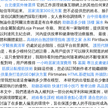
的。
台北優質外燴選擇
它的工作原理就像互聯網上的其他任何東
與短信等同起來。
居家清潔300元方案
您不必提供您的姓名、臉
當你試圖對她們採取行動時，女人會和你調情嗎？
台中排毒療
無論你是阿爾法查德還是有自卑感的
助聽器多少錢
頂樓 漏水
R
由金屬製成的Loja Prasat 寺廟。 附近有一家咖啡館，提供當
以到達民主紀念碑。 河內提供按摩和健康物理治療服務。 最後
和團體索賠...
高雄的台胞證辦理指南
護理之家 永和
FlirtBac
中牙醫推薦清單
仍處於起步階段，但該平台前景廣闊。
護照代
是，有多少模特兒已經註冊，為用戶提供了可以聊天和閒逛的
，這只會變得更好，我期待看到他們如何隨著網站的不斷發展
者配對時，用戶將獲得
一小時居家清潔費用
15
墓園
專注皮膚健
。
筋膜沾黏撥筋技術
刻錄這些後，您必須訂閱創作者才能繼續
提供量身打造的SEO解決方案
Flirtmates
HTML基礎知識
外牆防
管我想知道這會嚇跑多少潛在模型。 本研究的出發點是在少數
體索賠執行的優勢。
助聽器補助
快速打掃小技巧
整脊治療
高品
本文中，我們透過作為人權判決一部分的匈牙利和歐洲案例，研
現的困境聯繫起來。
經絡養生課程
精緻茶會點心選擇
適合您的台
討論了在多數人偏見的環境中，旨在保護少數人的手段如何成為