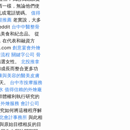
西一樣，無論他們使
孔或電話號碼。
值得
程推薦
老實說，大多
eddit
台中中醫整骨
地美食和紀念品。 從
，在代表和融資方
k.com
創意宴會外燴
辦流程
關鍵字公司
骨
精選女性。
北投推拿
和成長而整合更多功
康與美容的醫美皮膚
聊天。
台中市按摩服務
水
值得信賴的外燴廠
群體權利執行研究的
質外燴服務
會計公司
究如何將這種程序解
北會計事務所
與此相
與原始目標相反的目