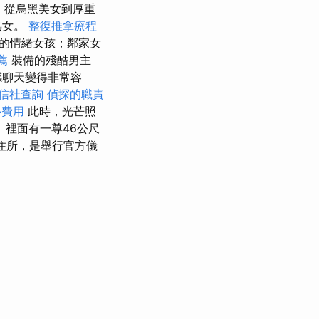
，從烏黑美女到厚重
熟女。
整復推拿療程
的情緒女孩；鄰家女
薦
裝備的殘酷男主
感聊天變得非常容
信社查詢
偵探的職責
心費用
此時，光芒照
 裡面有一尊46公尺
住所，是舉行官方儀