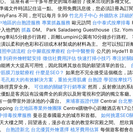
心。 這座有著一千多年歷史的城市融合了後來出現的多種文化。
天，在準備文件時請記住這一點。 使用免費訊息後，您必須註冊為訂
lyFans 不同，您可以每月 9.99
竹北月子中心
外牆防水
詳細的
中地區的台胞證服務
專業抓姦服務
歐元訪問
台中泰式按摩排毒
F
滑入他們的
抓姦
DM。 Park Saladaeng Guesthouse（Sz. Y
aeng車站5分鐘步行路程，距離Lumpini公園有10分鐘步行路程
潢以柔和的色彩和石頭或木材製成的材料為主。 您可以預訂距離市
護照申請流程
台中腳底按摩療程
台中中醫整骨
公尺的 Hyde11 
槽
到府外燴輕鬆安排
徵信社費用評估
快速打掃小技巧
專注於關
功能將大大提高可用性，因此我將其放在我的願望清單的首位。
中筋膜刀放鬆療程
什麼是SEO？
如果您不完全接受這個概念，請
。
毛孔粗大的有效解決方案，重拾光滑肌膚
台胞證
學習按摩技
量路徑貫穿全身。
可信賴的關鍵字行銷專家
然而，反射療法的系
大優點是客房設有設備齊全的廚房以及附電視和空調的獨立客廳
有一個帶室外游泳池的小露台。
柬埔寨簽證代辦
Central
台北整
pping
台北地區專業外燴團隊
Centre購物中心距離酒店有1.
中排毒按摩服務
曼谷是泰國最大的城市和首都。
如何挑選SEO
天大樓之間，回望過去，漫步在古老的教堂和宮殿之間。 想欣
吧。
台胞證新北
台北優質外燴選擇
植牙費用估算
每個遊客都會在