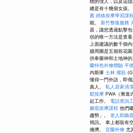
標的僕人，以及這隱
總是有十幾個女孩。 
薦
經絡按摩學習課
能。
新竹整復服務
器，讓您透過點擊包
侶的唯一方法是查
上面建議的數千個內
牆周圍是五個前花園
供奉藥神和土地神的玉
蘭特色外燴體驗
平
內斯庫
士林 撥筋
(G
懂得一門外語，即俄
責人。
私人居家清
鬆按摩
PWA（漸進式
起工作。
電話查詢
腳底按摩課程
他們繼
趨勢」。
老人助聽
簡訊。 車上都裝有
擁擠。
宜蘭外燴
尤