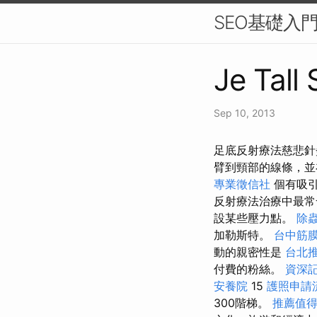
SEO基礎入
Je Tall
Sep 10, 2013
足底反射療法慈悲針
臂到頸部的線條，
專業徵信社
個有吸
反射療法治療中最常
設某些壓力點。
除
加勒斯特。
台中筋
動的親密性是
台北
付費的粉絲。
資深
安養院
15
護照申請
300階梯。
推薦值