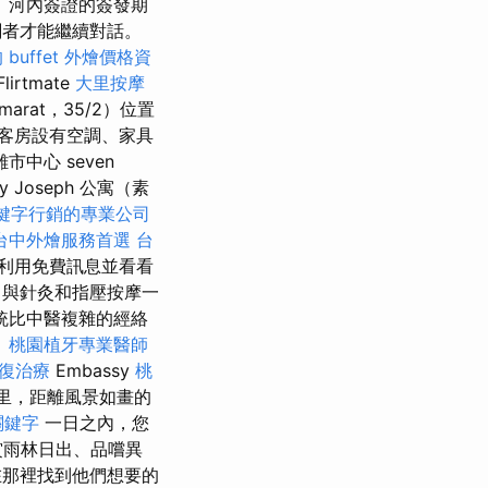
 河內簽證的簽發期
閱者才能繼續對話。
 buffet 外燴價格資
lirtmate
大里按摩
ommarat，35/2）位置
。 客房設有空調、家具
中心 seven
By Joseph 公寓（素
鍵字行銷的專業公司
台中外燴服務首選
台
利用免費訊息並看看
巧
與針灸和指壓按摩一
統比中醫複雜的經絡
。
桃園植牙專業醫師
復治療
Embassy
桃
7公里，距離風景如畫的
關鍵字
一日之內，您
賞雨林日出、品嚐異
那裡找到他們想要的