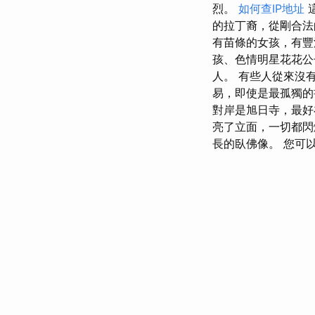
烈。
如何查IP地址
的拉丁裔，從剛合
有苗條的女孩，有豐
孩、色情明星花花
人。 有些人從來沒
易，即使是最孤獨
對岸是旭日寺，最
亮了立面，一切都閃
長的臥佛像。 您可