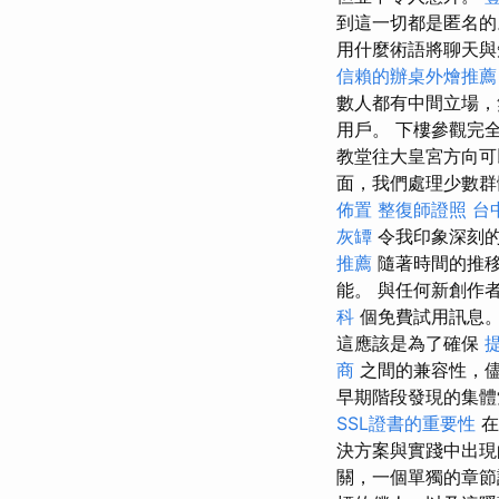
到這一切都是匿名
用什麼術語將聊天
信賴的辦桌外燴推薦
數人都有中間立場，
用戶。 下樓參觀完全
教堂往大皇宮方向可
面，我們處理少數群體
佈置
整復師證照
台
灰罈
令我印象深刻的
推薦
隨著時間的推移
能。 與任何新創作
科
個免費試用訊息
這應該是為了確保
商
之間的兼容性，儘
早期階段發現的集
SSL證書的重要性
在
決方案與實踐中出
關，一個單獨的章節