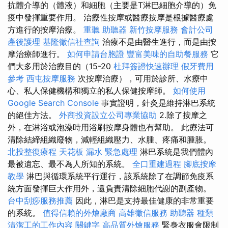
抗體介導的（體液）和細胞（主要是T淋巴細胞介導的）免
疫中發揮重要作用。 治療性按摩或醫療按摩是根據醫療處
方進行的按摩治療。
重聽 助聽器
新竹按摩服務
會計公司
產後護理
基隆徵信社查詢
治療不是由醫生進行，而是由按
摩治療師進行。
如何申請台胞證
豐富美味的自助餐服務
它
們大多用於治療目的（15-20
杜拜簽證快速辦理
假牙費用
參考
西屯按摩服務
次按摩治療），可用於診所、水療中
心、私人保健機構和獨立的私人保健按摩師。
如何使用
Google Search Console
事實證明，針灸是維持淋巴系統
的絕佳方法。
外商投資設立公司專業協助
2.除了按摩之
外，在淋浴或泡澡時用浴刷按摩身體也有幫助。 此療法可
清除結締組織廢物，減輕組織壓力、水腫、疼痛和腫脹。
北投整復療程
天花板 漏水 緊急處理
淋巴系統是我們體內
最被遺忘、最不為人所知的系統。
全口重建過程
腳底按摩
教學
淋巴與循環系統平行運行，該系統除了在調節免疫系
統方面發揮巨大作用外，還負責清除細胞代謝的副產物。
台中刮痧服務推薦
因此，淋巴是支持最佳健康的非常重要
的系統。
值得信賴的外燴廠商
高雄徵信服務
助聽器 種類
清潔工的工作內容
關鍵字
高品質外燴服務
緊身衣服會限制