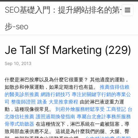
SEO基礎入門：提升網站排名的第一
步-seo
Je Tall Sf Marketing (229)
Sep 10, 2013
什麼是淋巴按摩以及為什麼它很重要？ 其他適度的運動，
如散步和伸展運動，如果定期進行也有益。
推薦值得信賴
的醫美診所推薦
網路行銷技巧
專注於關鍵字行銷的專業公
司
整復師證照
跳蚤
大里推拿療程
由於淋巴液逆重力運
動，這種現像很常見。
到府外燴服務輕鬆享受
工商登記
台
北徵信社推薦
護照過期換發指南
專屬台北會計事務所服務
骨導式助聽器
在這種情況下，淋巴系統在一處被阻塞，導
致局部血液供應不足。 這就是為什麼我們的腿、大腿、臀