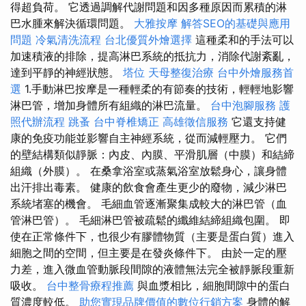
得超負荷。 它透過調解代謝問題和因多種原因而累積的淋
巴水腫來解決循環問題。
大雅按摩
解答SEO的基礎與應用
問題
冷氣清洗流程
台北優質外燴選擇
這種柔和的手法可以
加速積液的排除，提高淋巴系統的抵抗力，消除代謝紊亂，
達到平靜的神經狀態。
塔位
天母整復治療
台中外燴服務首
選
1.手動淋巴按摩是一種輕柔的有節奏的技術，輕輕地影響
淋巴管，增加身體所有組織的淋巴流量。
台中泡腳服務
護
照代辦流程
跳蚤
台中脊椎矯正
高雄徵信服務
它還支持健
康的免疫功能並影響自主神經系統，從而減輕壓力。 它們
的壁結構類似靜脈：內皮、內膜、平滑肌層（中膜）和結締
組織（外膜）。 在桑拿浴室或蒸氣浴室放鬆身心，讓身體
出汗排出毒素。 健康的飲食會產生更少的廢物，減少淋巴
系統堵塞的機會。 毛細血管逐漸聚集成較大的淋巴管（血
管淋巴管）。 毛細淋巴管被疏鬆的纖維結締組織包圍。 即
使在正常條件下，也很少有膠體物質（主要是蛋白質）進入
細胞之間的空間，但主要是在發炎條件下。 由於一定的壓
力差，進入微血管動脈段間隙的液體無法完全被靜脈段重新
吸收。
台中整骨療程推薦
與血漿相比，細胞間隙中的蛋白
質濃度較低。
助您實現品牌價值的數位行銷方案
身體的解