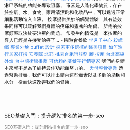
淋巴系統的功能並導致阻塞。 毒素是人造化學物質，存在
於空氣、水、食物、家用清潔劑和化妝品中，可以透過正常
細胞活動進入血液。 按摩提供美妙的觸覺體驗，其有益效
果同樣可以緩解我們身體的疼痛和靈魂的創傷。 所需的按
摩頻率取決於要治療的問題。 常發生的情況是，來按摩的
客人已經是在接受治療了… - 園遊會餐飲
坐月子中心
殺蟑
螂
專業外燴 buffet 設計
探索更多選擇的醫美項目
如何進
行居家打掃
安養院 北部
桃園台胞證服務
腳 按摩
台北高級
外燴
台中國術館推薦
可信賴的關鍵字行銷專家
我們的身體
本來就不是為了維持最佳功能而努力的。
天母整骨專業
透
過幫助排毒，我們可以排出體內這些毒素以及多餘的脂肪和
水分，從而快速改善我們的健康。
SEO基礎入門：提升網站排名的第一步-seo
SEO基礎入門：提升網站排名的第一步-seo