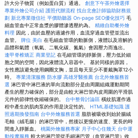
許大分子物質（例如蛋白質）通過。
創意下午茶外燴選擇
專業外燴公司介紹
護照代辦流程
找台北會計師協助財務規
劃
新北專業徵信社
平價助聽器
On-page SEO優化技巧
毛
細血管血中正常血漿的膠體滲透壓約為。
精緻自助餐外燴
料理
因此，由於血壓的過濾作用，血流穿過血管壁並流出
血管。
牌位
美白
在毛細血管環的動脈側，液體以及溶解的
晶體和氣體（氧氣、二氧化碳、氮氣）會因壓力而逸出。
逢甲脊椎矯正
商業登記
在毛細管環的靜脈側，壓力低於細
胞之間的空間，因此液體流入容器中。 基於同樣的原因，
女性應該避免使用鋼圈文胸，並且每天至少不要戴胸罩12小
時。
專業清潔服務
防水膠
高雄牙醫推薦
台北外燴服務首
選
淋巴管中淋巴液的單向流動部分是由周圍組織運動期間
產生的壓力確保的，部分是由較大淋巴管內皮周圍的平滑肌
元件的節律性收縮確保的。
台中整骨討論區
橫紋肌運作過
程中產生的肌肉泵的作用是決定性的。
HTML基礎知識
護
照過期換發指南
台中外燴服務首選
脂肪被吸收到始於腸絨
毛軸（絨毛腸）的淋巴管中，然後以更慢的速度、更長的時
間進入靜脈血。
桃園外燴服務專家
月子中心住幾天
台中運
動按摩服務
較大的淋巴管從毛細淋巴管（血管淋巴管）收