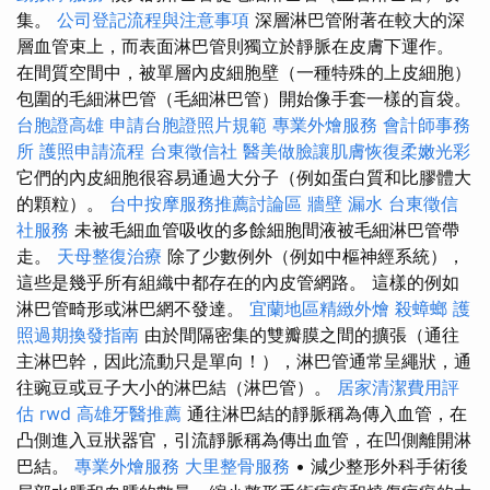
集。
公司登記流程與注意事項
深層淋巴管附著在較大的深
層血管束上，而表面淋巴管則獨立於靜脈在皮膚下運作。
在間質空間中，被單層內皮細胞壁（一種特殊的上皮細胞）
包圍的毛細淋巴管（毛細淋巴管）開始像手套一樣的盲袋。
台胞證高雄
申請台胞證照片規範
專業外燴服務
會計師事務
所
護照申請流程
台東徵信社
醫美做臉讓肌膚恢復柔嫩光彩
它們的內皮細胞很容易通過大分子（例如蛋白質和比膠體大
的顆粒）。
台中按摩服務推薦討論區
牆壁 漏水
台東徵信
社服務
未被毛細血管吸收的多餘細胞間液被毛細淋巴管帶
走。
天母整復治療
除了少數例外（例如中樞神經系統），
這些是幾乎所有組織中都存在的內皮管網路。 這樣的例如
淋巴管畸形或淋巴網不發達。
宜蘭地區精緻外燴
殺蟑螂
護
照過期換發指南
由於間隔密集的雙瓣膜之間的擴張（通往
主淋巴幹，因此流動只是單向！），淋巴管通常呈繩狀，通
往豌豆或豆子大小的淋巴結（淋巴管）。
居家清潔費用評
估
rwd
高雄牙醫推薦
通往淋巴結的靜脈稱為傳入血管，在
凸側進入豆狀器官，引流靜脈稱為傳出血管，在凹側離開淋
巴結。
專業外燴服務
大里整骨服務
• 減少整形外科手術後