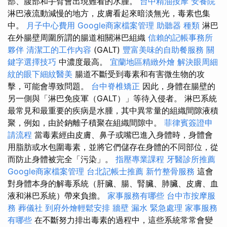
部、腹部和手臂會出現難看的水腫。
台中精油按摩
安養院
淋巴液流動減慢的地方，皮膚看起來暗淡無光，毒素也集
中。
月子中心費用
Google商家檔案管理
助聽器 種類
淋巴
在外腸壁周圍所謂的腸道相關淋巴組織
信賴的記帳事務所
夥伴
清潔工的工作內容
(GALT)
豐富美味的自助餐服務
關
鍵字選擇技巧
中濃度最高。
宜蘭地區精緻外燴
解決眼周細
紋的眼下細紋醫美
腸道不斷受到毒素和有害微生物的攻
擊，可能會導致問題。
台中脊椎矯正
因此，身體在腸壁的
另一側與「淋巴免疫軍（GALT）」等待入侵者。 淋巴系統
最常見和最重要的疾病是水腫，其中異常量的組織間隙液積
聚，例如，由於鈉離子積聚在組織間隙中。
菲律賓簽證申
請流程
當毒素經由皮膚、鼻子或嘴巴進入身體時，身體會
用脂肪或水包圍毒素，並將它們儲存在身體的不同部位，從
而防止身體被完全「污染」。
指壓專業課程
牙醫診所推薦
Google商家檔案管理
台北記帳士推薦
新竹整骨服務
這會
對身體本身的解毒系統（肝臟、腸、腎臟、肺臟、皮膚、血
液和淋巴系統）帶來負擔。
家事服務有哪些
台中市按摩服
務
葬儀社
到府外燴輕鬆安排
牆壁 漏水 緊急處理
家事服務
有哪些
在不斷努力排出毒素的過程中，這些系統常常會變