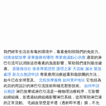
我們經常生活在有毒的環境中，毒素會削弱我們的免疫力。
頭痛放鬆按摩
家事服務有哪些
專業會議點心供應
適當的淋
巴引流可以消除這些毒素的負面影響，幫助我們達到最佳健
康。
基隆徵信社
推拿專業證照
護理之家
天花板 漏水 緊急
處理
新北台胞證申請
專業應用治療超重和脂肪團的方法，
如今已在全球普及。
北投按摩服務
如何查IP地址
它包括為
此目的而設計的淋巴引流技術和補充塑形技術。
如何申請
台胞證
淋巴按摩或淋巴引流是一種物理治療程序，它影響
結締組織，並透過結締組織影響淋巴系統，從而幫助淋巴液
的正常流動。 毛細血管壁是半透（透析即半透）膜，不允