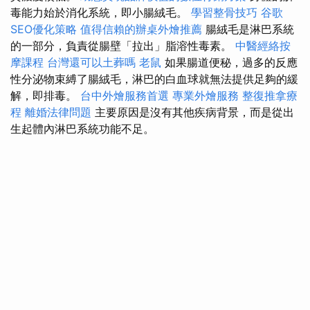
毒能力始於消化系統，即小腸絨毛。
學習整骨技巧
谷歌
SEO優化策略
值得信賴的辦桌外燴推薦
腸絨毛是淋巴系統
的一部分，負責從腸壁「拉出」脂溶性毒素。
中醫經絡按
摩課程
台灣還可以土葬嗎
老鼠
如果腸道便秘，過多的反應
性分泌物束縛了腸絨毛，淋巴的白血球就無法提供足夠的緩
解，即排毒。
台中外燴服務首選
專業外燴服務
整復推拿療
程
離婚法律問題
主要原因是沒有其他疾病背景，而是從出
生起體內淋巴系統功能不足。