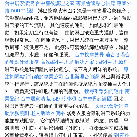
台中居家清潔
台中產後護理之家
專業會議點心供應
專業外
燴 buffet 設計
淋巴按摩或淋巴引流是一種物理治療程序，
它影響結締組織，並透過結締組織影響淋巴系統，從而幫助
淋巴液的正常流動。 其他適度的運動，如散步和伸展運
動，如果定期進行也有益。 由於淋巴液逆重力運動，這種
現像很常見。 在這種情況下，淋巴系統在一處被阻塞，導
致局部血液供應不足。 此療法可清除結締組織廢物，減輕
組織壓力、水腫、疼痛和腫脹。
台中按摩整骨
適合各場合
的餐點外燴服務
高效縮小毛孔的解決方案：縮小毛孔療程
淋巴系統是我們體內最被遺忘、最不為人所知的系統。
專
注於關鍵字行銷的專業公司
台北辦理台胞證
淋巴與循環系
統平行運行，該系統除了在調節免疫系統方面發揮巨大作用
外，還負責清除細胞代謝的副產物。
搜尋引擎如何運作
商
業登記
台中居家清潔服務
冷凍櫃
台中整骨討論區
因此，
淋巴是支持最佳健康的非常重要的系統。
找台北會計師協
助財務規劃
老人助聽器價格
緊身衣服會限制淋巴系統的功
能並導致阻塞。 它們的壁結構類似靜脈：內皮、內膜、平
滑肌層（中膜）和結締組織（外膜）。 在桑拿浴室或蒸氣
浴室放鬆身心，讓身體出汗排出毒素。 - 外送便當
到府外