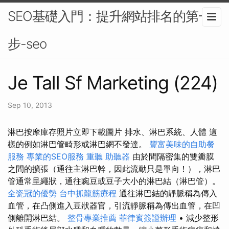
SEO基礎入門：提升網站排名的第一
步-seo
Je Tall Sf Marketing (224)
Sep 10, 2013
淋巴按摩庫存照片立即下載圖片 排水、淋巴系統、人體 這
樣的例如淋巴管畸形或淋巴網不發達。
豐富美味的自助餐
服務
專業的SEO服務
重聽 助聽器
由於間隔密集的雙瓣膜
之間的擴張（通往主淋巴幹，因此流動只是單向！），淋巴
管通常呈繩狀，通往豌豆或豆子大小的淋巴結（淋巴管）。
全瓷冠的優勢
台中抓龍筋療程
通往淋巴結的靜脈稱為傳入
血管，在凸側進入豆狀器官，引流靜脈稱為傳出血管，在凹
側離開淋巴結。
整骨專業推薦
菲律賓簽證辦理
• 減少整形