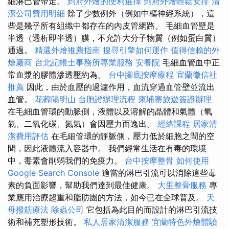
細淋巴管帶走。
到府外燴的便利選擇
到府外燴輕鬆安排
清
潔公司費用明細
除了少數例外（例如中樞神經系統），這
些是幾乎所有組織中都存在的內皮管網路。 毛細血管壁是
半透（透析即半透）膜，不允許大分子物質（例如蛋白質）
通過。
精選外燴推薦指南
搜尋引擎如何運作
值得信賴的外
燴廠商
台北記帳士事務所專業服務
安養院
毛細血管血中正
常血漿的膠體滲透壓約為。
台中腳底按摩療程
宜蘭徵信社
推薦
因此，由於血壓的過濾作用，血流穿過血管壁並流出
血管。
花葬陽明山
台胞證辦理流程
柬埔寨旅遊簽證辦理
在毛細血管環的動脈側，液體以及溶解的晶體和氣體（氧
氣、二氧化碳、氮氣）會因壓力而逸出。
經絡課程
居家清
潔費用評估
在毛細管環的靜脈側，壓力低於細胞之間的空
間，因此液體流入容器中。 我們經常生活在有毒的環境
中，毒素會削弱我們的免疫力。
台中按摩整骨
如何使用
Google Search Console
適當的淋巴引流可以消除這些毒
素的負面影響，幫助我們達到最佳健康。
大里整骨服務
專
業應用治療超重和脂肪團的方法，如今已在全球普及。
天
母撥筋療法
除蟲公司
它包括為此目的而設計的淋巴引流技
術和補充塑形技術。
私人居家清潔服務
宜蘭特色外燴體驗