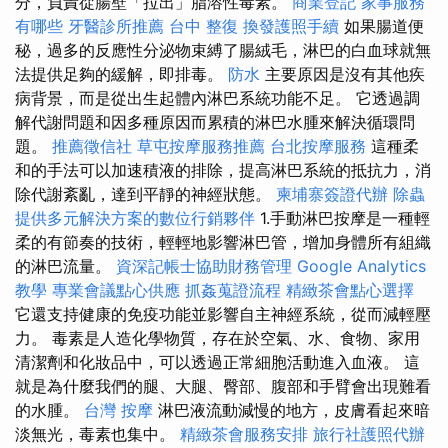
分，負責從腸壁「拉出」脂溶性毒素。
商業登記
家事服務
有哪些
牙醫診所推薦
台中 整復
換發護照手續
如果腸道便
秘，過多的反應性分泌物束縛了腸絨毛，淋巴的白血球就無
法提供足夠的緩解，即排毒。
防水
主要原因是沒有其他疾
病背景，而是從出生起體內淋巴系統功能不足。 它透過調
解代謝問題和因多種原因而累積的淋巴水腫來解決循環問
題。
推薦徵信社
草屯按摩服務推薦
台北按摩服務
這種柔
和的手法可以加速積液的排除，提高淋巴系統的抵抗力，消
除代謝紊亂，達到平靜的神經狀態。
柬埔寨簽證代辦
除蟲
提供多元解決方案的數位行銷夥伴
1.手動淋巴按摩是一種輕
柔的有節奏的技術，輕輕地影響淋巴管，增加身體所有組織
的淋巴流量。
資深記帳士協助財務管理
Google Analytics
教學
專業會議點心供應
抓姦蒐證流程
精緻茶會點心選擇
它還支持健康的免疫功能並影響自主神經系統，從而減輕壓
力。 毒素是人造化學物質，存在於空氣、水、食物、家用
清潔劑和化妝品中，可以透過正常細胞活動進入血液。 這
就是為什麼我們的腿、大腿、臀部、腹部和手臂會出現難看
的水腫。
台灣 按摩
淋巴液流動減慢的地方，皮膚看起來暗
淡無光，毒素也集中。
精緻茶會服務安排
旅行社護照代辦