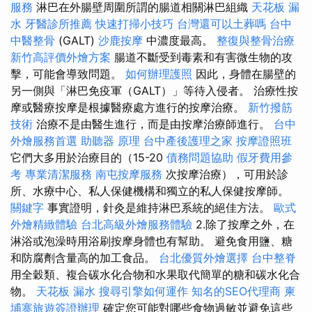
服務
淋巴在外腸壁周圍所謂的腸道相關淋巴組織
天花板 漏
水
牙醫診所推薦
快速打掃小技巧
台灣還可以土葬嗎
台中
中醫整骨
(GALT)
沙鹿按摩
中濃度最高。
整復與整骨治療
新竹高評價外燴方案
腸道不斷受到毒素和有害微生物的攻
擊，可能會導致問題。
如何辦理護照
因此，身體在腸壁的
另一側與「淋巴免疫軍（GALT）」等待入侵者。 治療性按
摩或醫療按摩是根據醫療處方進行的按摩治療。
新竹撥筋
技術
治療不是由醫生進行，而是由按摩治療師進行。
台中
外燴服務首選
助聽器 原理
台中產後護理之家
按摩證照班
它們大多用於治療目的（15-20
債務問題協助
假牙費用參
考
專業清潔服務
南屯按摩服務
次按摩治療），可用於診
所、水療中心、私人保健機構和獨立的私人保健按摩師。
關鍵字
事實證明，針灸是維持淋巴系統的絕佳方法。
歐式
外燴精緻體驗
台北高級外燴服務體驗
2.除了按摩之外，在
淋浴或泡澡時用浴刷按摩身體也有幫助。 避免食用鹽、糖
和防腐劑含量高的加工食品。
台北優質外燴選擇
台中整脊
用全穀類、複合碳水化合物和水果取代簡單的糖和碳水化合
物。
天花板 漏水
搜尋引擎如何運作
知名的SEO代理商
柬
埔寨旅遊簽證辦理
確定您可能對哪些食物過敏並避免這些