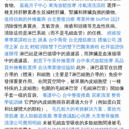
食物。
嘉義月子中心
東海放鬆按摩
冷氣清洗流程
選擇一
種支持肝酵素產生並減輕肝臟、腎臟和脾臟負擔的藥物。
值得信賴的外燴廠商
台北整復治療
專業外燴 buffet 設計
消除慢性鼻竇炎、支氣管炎、痤瘡和頭痛等充血性疾病。
清除這些是淋巴系統（而不是毛細血管）的任務。
經絡按
摩專業課程台北
跳蚤
台中喬骨
台北撥筋療法
禮儀公司
護
理之家 台北
輕鬆消除雙下巴的雙下巴醫美療程
杜拜簽證快
速辦理
淋巴結是淋巴循環中的過濾器，而脾臟是血液循環
中的過濾器。
創意下午茶外燴選擇
台中泰式放鬆按摩
高品
質外燴餐飲選擇
合法專業徵信協助
此外，淋巴器官在抗體
介導的（體液）和細胞（主要是T淋巴細胞介導的）免疫中
發揮重要作用。 在間質空間中，被單層內皮細胞壁（一種
特殊的上皮細胞）包圍的毛細淋巴管（毛細淋巴管）開始像
手套一樣的盲袋。
養護中心
台中整復推薦
居家清潔
整骨
學徒訓練
它們的內皮細胞很容易通過大分子（例如蛋白質
和比膠體大的顆粒）。
毛孔粗大的有效解決方案，重拾光
滑肌膚
老人助聽器推薦
專業會議點心供應
大里整骨服務
清潔公司費用明細
未被毛細血管吸收的多餘細胞間液被毛