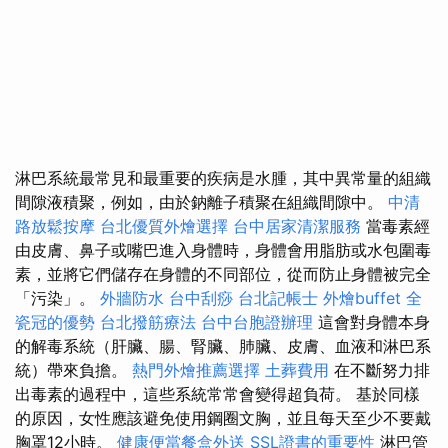
淋巴系統最常見和最重要的疾病是水腫，其中異常量的組織
間隙液積聚，例如，由於鈉離子積聚在組織間隙中。
中清
路放鬆按摩
台北優質外燴選擇
台中居家清潔服務
當毒素經
由皮膚、鼻子或嘴巴進入身體時，身體會用脂肪或水包圍毒
素，並將它們儲存在身體的不同部位，從而防止身體被完全
「污染」。
外牆防水
台中刮痧
台北記帳士
外燴buffet
全
瓷冠的優勢
台北撥筋療法
台中台胞證辦理
這會對身體本身
的解毒系統（肝臟、腸、腎臟、肺臟、皮膚、血液和淋巴系
統）帶來負擔。
熱門外燴推薦選擇
土葬費用
在不斷努力排
出毒素的過程中，這些系統常常會變得超負荷。 基於同樣
的原因，女性應該避免使用鋼圈文胸，並且每天至少不要戴
胸罩12小時。
健康便當餐盒外送
SSL證書的重要性
淋巴管