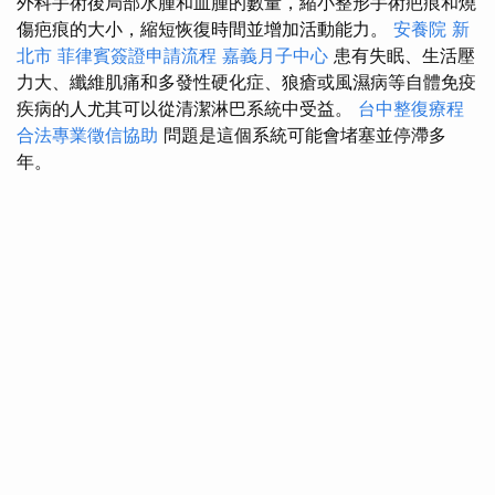
外科手術後局部水腫和血腫的數量，縮小整形手術疤痕和燒
傷疤痕的大小，縮短恢復時間並增加活動能力。
安養院 新
北市
菲律賓簽證申請流程
嘉義月子中心
患有失眠、生活壓
力大、纖維肌痛和多發性硬化症、狼瘡或風濕病等自體免疫
疾病的人尤其可以從清潔淋巴系統中受益。
台中整復療程
合法專業徵信協助
問題是這個系統可能會堵塞並停滯多
年。