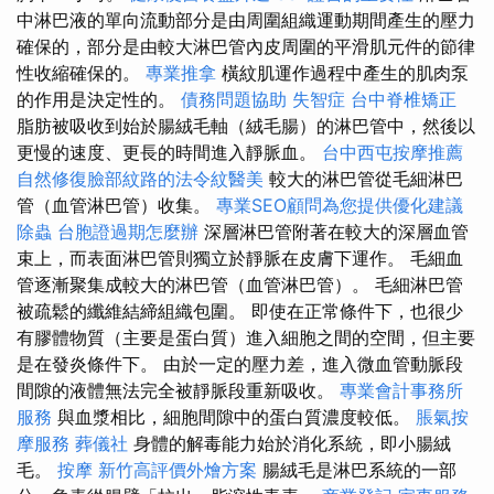
中淋巴液的單向流動部分是由周圍組織運動期間產生的壓力
確保的，部分是由較大淋巴管內皮周圍的平滑肌元件的節律
性收縮確保的。
專業推拿
橫紋肌運作過程中產生的肌肉泵
的作用是決定性的。
債務問題協助
失智症
台中脊椎矯正
脂肪被吸收到始於腸絨毛軸（絨毛腸）的淋巴管中，然後以
更慢的速度、更長的時間進入靜脈血。
台中西屯按摩推薦
自然修復臉部紋路的法令紋醫美
較大的淋巴管從毛細淋巴
管（血管淋巴管）收集。
專業SEO顧問為您提供優化建議
除蟲
台胞證過期怎麼辦
深層淋巴管附著在較大的深層血管
束上，而表面淋巴管則獨立於靜脈在皮膚下運作。 毛細血
管逐漸聚集成較大的淋巴管（血管淋巴管）。 毛細淋巴管
被疏鬆的纖維結締組織包圍。 即使在正常條件下，也很少
有膠體物質（主要是蛋白質）進入細胞之間的空間，但主要
是在發炎條件下。 由於一定的壓力差，進入微血管動脈段
間隙的液體無法完全被靜脈段重新吸收。
專業會計事務所
服務
與血漿相比，細胞間隙中的蛋白質濃度較低。
脹氣按
摩服務
葬儀社
身體的解毒能力始於消化系統，即小腸絨
毛。
按摩
新竹高評價外燴方案
腸絨毛是淋巴系統的一部