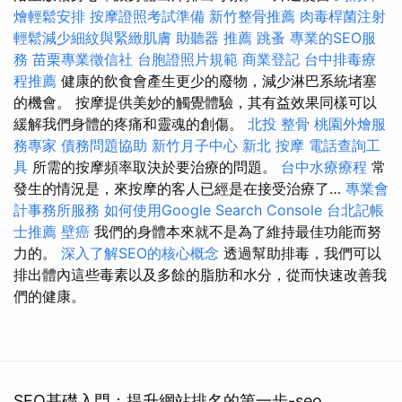
燴輕鬆安排
按摩證照考試準備
新竹整骨推薦
肉毒桿菌注射
輕鬆減少細紋與緊緻肌膚
助聽器 推薦
跳蚤
專業的SEO服
務
苗栗專業徵信社
台胞證照片規範
商業登記
台中排毒療
程推薦
健康的飲食會產生更少的廢物，減少淋巴系統堵塞
的機會。 按摩提供美妙的觸覺體驗，其有益效果同樣可以
緩解我們身體的疼痛和靈魂的創傷。
北投 整骨
桃園外燴服
務專家
債務問題協助
新竹月子中心
新北 按摩
電話查詢工
具
所需的按摩頻率取決於要治療的問題。
台中水療療程
常
發生的情況是，來按摩的客人已經是在接受治療了…
專業會
計事務所服務
如何使用Google Search Console
台北記帳
士推薦
壁癌
我們的身體本來就不是為了維持最佳功能而努
力的。
深入了解SEO的核心概念
透過幫助排毒，我們可以
排出體內這些毒素以及多餘的脂肪和水分，從而快速改善我
們的健康。
SEO基礎入門：提升網站排名的第一步-seo