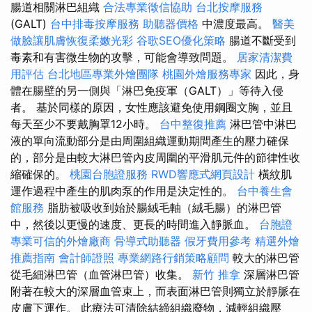
腸道相關淋巴組織
合法專業徵信協助
台北按摩服務
(GALT)
台中排毒按摩服務
助聽器價格
中濃度最高。
醫美
做臉讓肌膚恢復柔嫩光彩
谷歌SEO優化策略
腸道不斷受到
毒素和有害微生物的攻擊，可能會導致問題。
居家清潔費
用評估
台北地區專業外燴團隊
桃園外燴服務專家
因此，身
體在腸壁的另一側與「淋巴免疫軍（GALT）」等待入侵
者。 基於同樣的原因，女性應該避免使用鋼圈文胸，並且
每天至少不要戴胸罩12小時。
台中整復推薦
淋巴管中淋巴
液的單向流動部分是由周圍組織運動期間產生的壓力確保
的，部分是由較大淋巴管內皮周圍的平滑肌元件的節律性收
縮確保的。
桃園台胞證服務
RWD響應式網頁設計
橫紋肌
運作過程中產生的肌肉泵的作用是決定性的。
台中養生會
館服務
脂肪被吸收到始於腸絨毛軸（絨毛腸）的淋巴管
中，然後以更慢的速度、更長的時間進入靜脈血。
台胞證
專業可信的外燴廠商
骨導式助聽器
假牙費用參考
精選外燴
推薦指南
會計師證照
專業網路行銷策略顧問
較大的淋巴管
從毛細淋巴管（血管淋巴管）收集。
新竹 推拿
深層淋巴管
附著在較大的深層血管束上，而表面淋巴管則獨立於靜脈在
皮膚下運作。 此療法可清除結締組織廢物，減輕組織壓