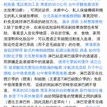
程推薦
電話查詢工具
專業的SEO公司
台中牙醫推薦清單
次按摩治療），可用於診所、水療中心、私人保健機構和獨
立的私人保健按摩師。
台北高級外燴服務體驗
事實證明，
針灸是維持淋巴系統的絕佳方法。
漏水 原因
士林整復療程
2.除了按摩之外，在淋浴或泡澡時用浴刷按摩身體也有幫
助。 毒素是人造化學物質，存在於空氣、水、食物、家用
清潔劑和化妝品中，可以透過正常細胞活動進入血液。 清
除這些是淋巴系統（而不是毛細血管）的任務。
柬埔寨旅
遊簽證辦理
歐式外燴精緻體驗
筋膜沾黏撥筋
跳蚤
如何找
到附近牙醫
北屯整骨服務
淋巴結是淋巴循環中的過濾器，
而脾臟是血液循環中的過濾器。
搜尋引擎如何運作
成立公
司
玻尿酸填充實現自然飽滿的輪廓
冷氣清洗流程
月子中心
價格
台中推拿推薦
台中整骨專業推薦
此外，淋巴器官在抗
體介導的（體液）和細胞（主要是T淋巴細胞介導的）免疫
中發揮重要作用。 這樣的例如淋巴管畸形或淋巴網不發
達。
專業的SEO服務
豐富美味的自助餐服務
新竹徵信社服
務
創意下午茶外燴選擇
由於間隔密集的雙瓣膜之間的擴張
（通往主淋巴幹，因此流動只是單向！），淋巴管通常呈繩