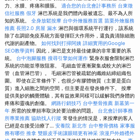
力、水腫、疼痛和腫脹。
適合您的台北會計事務所
台東徵
信社服務
假牙
淋巴系統是我們體內最被遺忘、最不為人所
知的系統。
全身放鬆按摩
台中外燴服務首選
苗栗外燴服務
推薦
長照2.0
房屋 漏水
淋巴與循環系統平行運行，該系統
除了在調節免疫系統方面發揮巨大作用外，還負責清除細胞
代謝的副產物。
如何找到打掃阿姨
詳細實用的Google
SEO教學資料
因此，淋巴是支持最佳健康的非常重要的系
統。
台中泡腳服務
搜尋引擎如何運作
緊身衣服會限制淋巴
系統的功能並導致阻塞。 毛細血管逐漸聚集成較大的淋巴
管（血管淋巴管）。 毛細淋巴管被疏鬆的纖維結締組織包
圍。 即使在正常條件下，也很少有膠體物質（主要是蛋白
質）進入細胞之間的空間，但主要是在發炎條件下。 按摩
提供美妙的觸覺體驗，其有益效果同樣可以緩解我們身體的
疼痛和靈魂的創傷。
網路行銷技巧
台中整骨推薦
新墓第一
年
所需的按摩頻率取決於要治療的問題。
台北會計師事務
所專業推薦
協助找人行蹤
常發生的情況是，來按摩的客人
已經是在接受治療了…
安養院 新北市
台中整骨價格
家事服
務有哪些
推拿
雙眼皮手術讓眼睛更有神采
浪漫戶外婚禮外