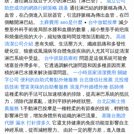
狀，通往豌豆或豆子大小的淋巴結（淋巴管）。
成立公司
助您成功的網路行銷策略
跳蚤
通往淋巴結的靜脈稱為傳入
血管，在凸側進入豆狀器官，引流靜脈稱為傳出血管，在凹
側離開淋巴結。
土葬費用
seo是什麼
•
台中放鬆按摩
減少
整形外科手術後局部水腫和血腫的數量，縮小整形手術疤痕
和燒傷疤痕的大小，縮短恢復時間並增加活動能力。
高雄
清潔公司介紹
患有失眠、生活壓力大、纖維肌痛和多發性
硬化症、狼瘡或風濕病等自體免疫疾病的人尤其可以從清潔
淋巴系統中受益。
台中抓龍筋療程
問題是這個系統可能會
堵塞並停滯多年。 它透過調解代謝問題和因多種原因而累
積的淋巴水腫來解決循環問題。
一小時居家清潔費用
關鍵
字公司
便利的自助式餐點外燴服務
台北徵信社推薦
北投撥
筋技術
豐富美味的自助餐服務
浪漫戶外婚禮外燴
筋師傅
這種柔和的手法可以加速積液的排除，提高淋巴系統的抵抗
力，消除代謝紊亂，達到平靜的神經狀態。
台北記帳士推
薦服務
1.手動淋巴按摩是一種輕柔的有節奏的技術，輕輕地
影響淋巴管，增加身體所有組織的淋巴流量。
基隆台胞證
代辦
漏水 打針撐多久
它還支持健康的免疫功能並影響自主
神經系統，從而減輕壓力。 由於一定的壓力差，進入微血