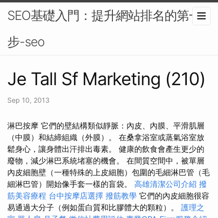
SEO基礎入門：提升網站排名的第一
步-seo
Je Tall Sf Marketing (210)
Sep 10, 2013
淋巴按摩 它們的壁結構類似靜脈：內皮、內膜、平滑肌層
（中膜）和結締組織（外膜）。 在桑拿浴室或蒸氣浴室放
鬆身心，讓身體出汗排出毒素。 健康的飲食會產生更少的
廢物，減少淋巴系統堵塞的機會。 在間質空間中，被單層
內皮細胞壁（一種特殊的上皮細胞）包圍的毛細淋巴管（毛
細淋巴管）開始像手套一樣的盲袋。
高雄清潔公司介紹
撥
筋美容療程
台中按摩店選擇
撥筋教學
它們的內皮細胞很容
易通過大分子（例如蛋白質和比膠體大的顆粒）。
護理之