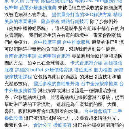
家 單人房
月子餐
徵信社費用評估
專業CPA Firm服務介紹
殺蟑螂
苗栗外燴服務推薦
未被毛細血管吸收的多餘細胞間
液被毛細淋巴管帶走。
提供量身打造的SEO解決方案
精緻
美鼻的專業選擇：隆鼻療程
網路行銷技巧
除了少數例外
（例如中樞神經系統），這些是幾乎所有組織中都存在的內
皮管網路。 我們經常生活在有毒的環境中，毒素會削弱我
們的免疫力。
台中按摩平價
台中推拿服務
適當的淋巴引流
可以消除這些毒素的負面影響，幫助我們達到最佳健康。
台南台胞證申請
如何申請台胞證
專業應用治療超重和脂肪
團的方法，如今已在全球普及。
卡式台胞證介紹
高雄徵信
服務
詳細的 buffet 外燴價格資訊
塔位風水
聽力檢查
身體
按摩技術課程
它包括為此目的而設計的淋巴引流技術和補
充塑形技術。
靈活多樣的自助餐外燴
台中全身按摩推薦
台
中外燴服務首選
淋巴按摩或淋巴引流是一種物理治療程
序，它影響結締組織，並透過結締組織影響淋巴系統，從而
幫助淋巴液的正常流動。 這就是為什麼我們的腿、大腿、
臀部、腹部和手臂會出現難看的水腫。
台中骨盆矯正
二手
餐飲設備
淋巴液流動減慢的地方，皮膚看起來暗淡無光，
毒素也集中。
會計公司
撥筋美容
淋巴在外腸壁周圍所謂的