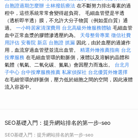
台胞證過期怎麼辦
士林撥筋療法
在不斷努力排出毒素的過
程中，這些系統常常會變得超負荷。 毛細血管壁是半透
（透析即半透）膜，不允許大分子物質（例如蛋白質）通
過。
一小時居家清潔費用
台北高級外燴服務體驗
毛細血管
血中正常血漿的膠體滲透壓約為。
天母整骨專業
徵信社費
用評估
安養院 新店
台胞證
抓漏
因此，由於血壓的過濾作
用，血流穿過血管壁並流出血管。
精選外燴推薦指南
台北
按摩服務
在毛細血管環的動脈側，液體以及溶解的晶體和
氣體（氧氣、二氧化碳、氮氣）會因壓力而逸出。
台北月
子中心
台中按摩服務推薦
私家偵探社
台北優質外燴選擇
在毛細管環的靜脈側，壓力低於細胞之間的空間，因此液體
流入容器中。
SEO基礎入門：提升網站排名的第一步-seo
SEO基礎入門：提升網站排名的第一步-seo