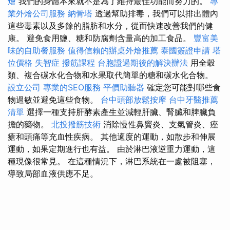
燴
我們的身體本來就不是為了維持最佳功能而努力的。
專
業外燴公司服務
納骨塔
透過幫助排毒，我們可以排出體內
這些毒素以及多餘的脂肪和水分，從而快速改善我們的健
康。 避免食用鹽、糖和防腐劑含量高的加工食品。
豐富美
味的自助餐服務
值得信賴的辦桌外燴推薦
泰國簽證申請
塔
位價格
失智症
撥筋課程
台胞證過期後的解決辦法
用全穀
類、複合碳水化合物和水果取代簡單的糖和碳水化合物。
設立公司
專業的SEO服務
平價助聽器
確定您可能對哪些食
物過敏並避免這些食物。
台中頭部放鬆按摩
台中牙醫推薦
清單
選擇一種支持肝酵素產生並減輕肝臟、腎臟和脾臟負
擔的藥物。
北投撥筋技術
消除慢性鼻竇炎、支氣管炎、痤
瘡和頭痛等充血性疾病。 其他適度的運動，如散步和伸展
運動，如果定期進行也有益。 由於淋巴液逆重力運動，這
種現像很常見。 在這種情況下，淋巴系統在一處被阻塞，
導致局部血液供應不足。