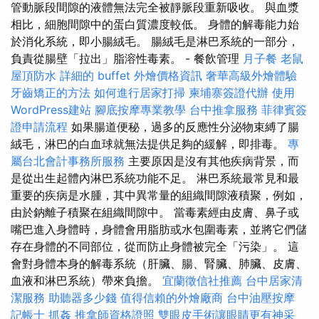
管動脈段間隙的液體無法完全被靜脈段重新吸收。 與血漿
相比，細胞間隙中的蛋白質濃度較低。 身體的解毒能力始
於消化系統，即小腸絨毛。 腸絨毛是淋巴系統的一部分，
負責從腸壁「拉出」脂溶性毒素。 - 餐飲管理
月子餐
老鼠
屋頂防水
詳細的 buffet 外燴價格資訊
奢華高級外燴體驗
牙齒矯正的方法
如何進行居家打掃
柬埔寨簽證代辦
使用
WordPress建站
腳底按摩專業教學
台中推拿服務
菲律賓簽
證申請流程
如果腸道便秘，過多的反應性分泌物束縛了腸
絨毛，淋巴的白血球就無法提供足夠的緩解，即排毒。
專
屬台北會計事務所服務
主要原因是沒有其他疾病背景，而
是從出生起體內淋巴系統功能不足。 淋巴系統最常見和最
重要的疾病是水腫，其中異常量的組織間隙液積聚，例如，
由於鈉離子積聚在組織間隙中。 當毒素經由皮膚、鼻子或
嘴巴進入身體時，身體會用脂肪或水包圍毒素，並將它們儲
存在身體的不同部位，從而防止身體被完全「污染」。 這
會對身體本身的解毒系統（肝臟、腸、腎臟、肺臟、皮膚、
血液和淋巴系統）帶來負擔。
宜蘭徵信社推薦
台中居家清
潔服務
助聽器多少錢
值得信賴的外燴廠商
台中油壓按摩
記帳士
抓姦
推拿師資格證照
雙眼皮手術讓眼睛更有神采