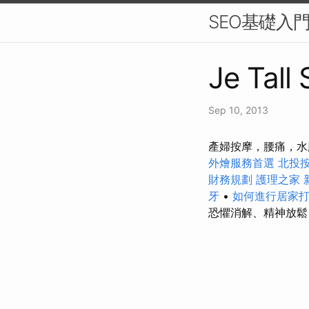
SEO基礎入
Je Tall 
Sep 10, 2013
產婦按摩，腰痛，水
外燴服務首選
北投
財務規劃
護理之家 
牙
•
如何進行居家
恐懼消解、精神放鬆