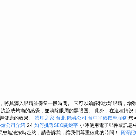
，將其滴入眼睛並保留一段時間。 它可以鎮靜和放鬆眼睛，增
、流淚或灼痛的感覺，並消除眼周的黑眼圈。 此外，在這種情況
改善健康的效果。
護理之家 台北
除蟲公司
台中平價按摩服務
您
外燴公司介紹
24
如何挑選SEO關鍵字
小時使用電子郵件或訊息
果您無法按時赴約，請告訴我，讓我們尊重彼此的時間！
資深記