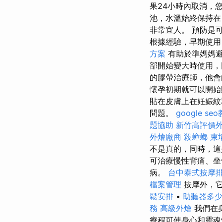
果24小時內取消，
池，水溫始終保持
非常宜人。 預防是
根據經驗，早期使
方案
有助於準媽媽
部開始變大時使用，
的膠帶治療師，他會
懷孕初期就可以開始
貼在皮膚上在妊娠紋
問題。
google se
題協助
新竹高評價
外燴廠商
殺蟑螂
柬
不是真的，同時，這
可治療慢性背痛、坐
病。
台中泰式按摩
檔案管理
按摩外，
鬆安排
•
助聽器多
務
高級外燴
我們在
療程可使身心和靈魂