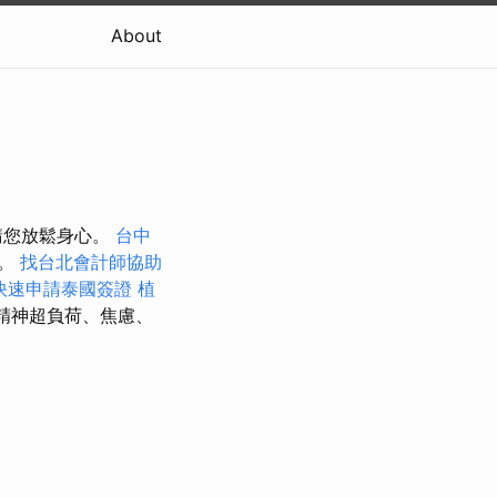
About
請您放鬆身心。
台中
果。
找台北會計師協助
快速申請泰國簽證
植
精神超負荷、焦慮、