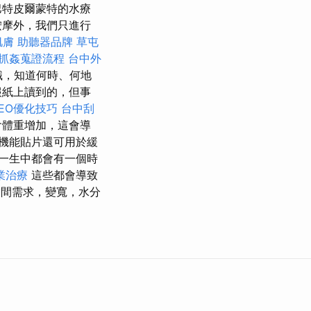
巴特皮爾蒙特的水療
按摩外，我們只進行
肌膚
助聽器品牌
草屯
抓姦蒐證流程
台中外
識，知道何時、何地
報紙上讀到的，但事
 SEO優化技巧
台中刮
會體重增加，這會導
機能貼片還可用於緩
一生中都會有一個時
業治療
這些都會導致
空間需求，變寬，水分