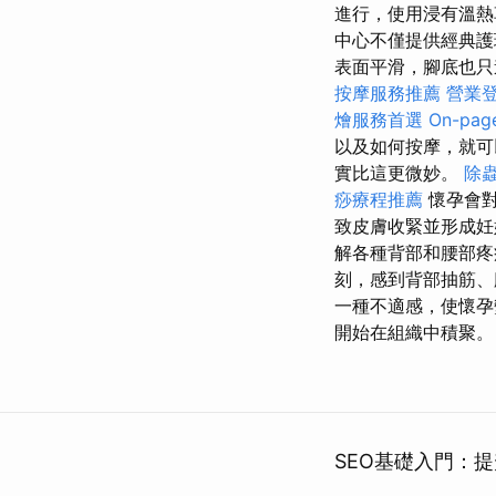
進行，使用浸有溫熱
中心不僅提供經典護
表面平滑，腳底也只
按摩服務推薦
營業
燴服務首選
On-pa
以及如何按摩，就可
實比這更微妙。
除
痧療程推薦
懷孕會
致皮膚收緊並形成妊
解各種背部和腰部
刻，感到背部抽筋、
一種不適感，使懷孕
開始在組織中積聚。
SEO基礎入門：提