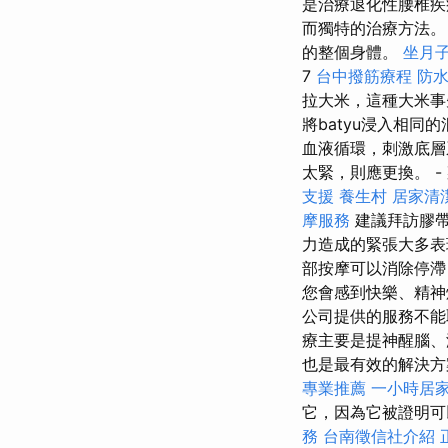
是治療退化性腰椎疾
而獨特的治療方法
的整個身體。
坐月
7
台中撥筋療程
防
拉大米，這種大米事
將batyu浸入相
血液循環，刺激底層
太緊，則應更換。 -
支援
養生村
居家清
摩服務
建議拜訪膠帶
力造成的緊張大多
部按摩可以消除停
您會感到快樂、精
公司提供的服務不
療主要是提神醒腦、
也是最有效的解決方
專業推薦
一小時居
它，因為它被證明
務
台南徵信社介紹