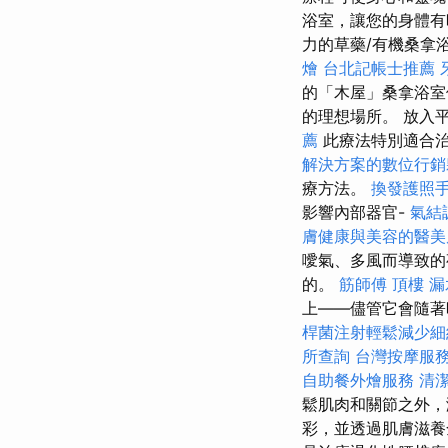
浴室，讓您的身體有
力的草藥/有機桑拿
燴
台北記帳士推薦
的「木屋」桑拿浴室
的理想場所。 放入
薦
此療法特別適合治
解決方案的數位行銷
療方法。
換發護照
影響內部器官-
氣結
膚健康與美容的醫美
噯氣、多風而導致的
的。
筋師傅
頂樓 漏
上——儘管它會隨著
桿菌注射輕鬆減少細
所查詢
台灣按摩服
自助餐外燴服務
清
鬆肌肉和關節之外，
彩，並透過肌膚滋養