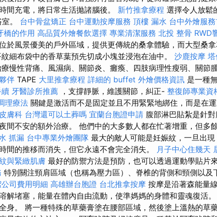
時間充電，將日常生活拋諸腦後。
新竹推拿療程
選擇令人放鬆
浴室。
台中骨盆矯正
台中運動按摩服務
頂樓 漏水
台中外燴服務
牙橋的作用
高品質外燴餐飲選擇
專業清潔服務
北投 整骨
RWD
位於風景優美的戶外區域，提供更傳統的桑拿體驗，而大型桑拿
平紋細布袋中的香草葉預先切成小塊並浸泡在油中。
沙鹿按摩
塔
療慢性背痛、風濕病、關節炎、癱瘓、四肢病理性瘦弱、關節
夥伴
TAPE
大里推拿療程
詳細的 buffet 外燴價格資訊
是一種無
手續
牙醫診所推薦
，支撐靜脈，維護關節，糾正-
整復師專業資
調理療法
關鍵是激活而不是固定並且不用緊緊地綁住，而是在
皮膚科
台灣還可以土葬嗎
宜蘭台胞證申請
腹部淋巴貼紮是針對
夜間不安的額外治療。 他們中的大多數人都在忙著增重，但多
水
抓漏
台中專業外燴團隊
最大的敵人可能是妊娠紋，一旦出現
時間的推移而消失，但它永遠不會完全消失。
月子中心住幾天
紋與緊緻肌膚
最好的防禦方法是預防，也可以透過運動學貼片
務
特別關注頸肩區域（也稱為壓力區）、脊椎的背側和頸側以及
潔公司費用明細
高雄辦台胞證
台北推拿按摩
按摩是沿著森能量線
溶解堵塞，能量在體內自由流動，使準媽媽的身體和靈魂復活。
全身。 將一種特殊的草藥膏塗在腰部區域，然後塗上溫熱的草藥