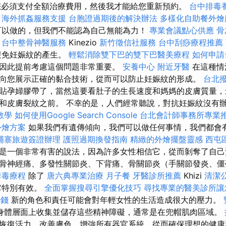
您必須支付全額治療費用，然後我才能給您重新預約。
台中排毒
在
海外抓姦服務支援
台胞證過期後的解決辦法
多樣化自助餐外燴
可以做的，但我們不能認為自己無能為力！
專業會議點心供應
骨
用
台中整骨神醫服務
Kinezio
新竹徵信社服務
台中刮痧療程推薦
避免妊娠紋的產生。
輕鬆消除雙下巴的雙下巴醫美療程
如何申請
因此提前考慮這個問題非常重要。
安養中心
附近牙醫
在這種情
向您展示正確的黏合技術，從而可以防止妊娠紋的形成。
台北
貼孕婦膠帶了，當然這要看肚子的生長速度和媽媽的皮膚質量，
和皮膚裂紋之前。 不幸的是，人們經常聽說，對抗妊娠紋沒有
o教學
如何使用Google Search Console
台北會計師事務所專業
外燴方案
如果我們有遺傳傾向，我們可以做任何事情，我們都會
埔寨旅遊簽證辦理
護照過期換發指南
精緻的外燴擺盤靈感
西屯
是一個非常有害的說法，因為許多女性相信它，從而剝奪了自己
骨神經痛、多發性關節炎、下背痛、骨關節炎（手關節發炎、僵
排毒療程
除了
唐六典專業治療
月子餐
牙醫診所推薦
Khizi
清潔
它特別有效。
全面掌握搜尋引擎優化技巧
尋找專業的醫美診所讓
少錢
新的角色和責任可能會對年輕女性的生活造成很大的壓力。
身體層面上收集並儲存這些精神障礙，通常是在兜帽肌肉區域。
恢復活力，改善膚色，增強所有器官系統，從而確保理想的健康