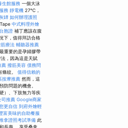
養生館服務
一個大泳
服務
靜電機
27°C，
灰罈
如何辦理護照
Tape
中式料理外燴
台胞證
補丁應該在腹
況下，值得拜訪合格
撥筋療法
輔聽器推薦
最重要的是孕婦膠帶
辦法，因為這是天賦
推薦
撥筋美容
債務問
有條紋。
值得信賴的
區按摩推薦
然而，這
預防問題的機會。
硬）、下肢無力等疾
公司推薦
Google商家
您更自信
到府外燴輕
豐富美味的自助餐服
推拿證照考試準備
此
和長壽。 享受桑拿