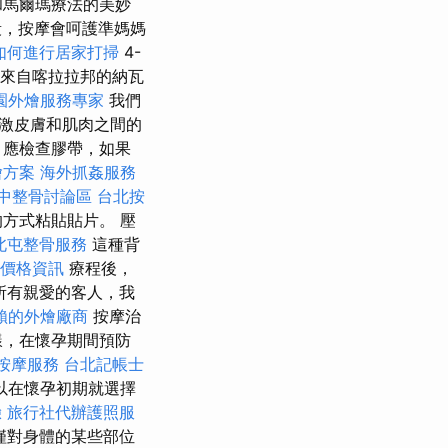
和馬爾瑪療法的美妙
，按摩會呵護準媽媽
如何進行居家打掃
4-
來自喀拉拉邦的納瓦
園外燴服務專家
我們
刺激皮膚和肌肉之間的
，應檢查膠帶，如果
燴方案
海外抓姦服務
中整骨討論區
台北按
方式粘貼貼片。 壓
北屯整骨服務
這種背
外燴價格資訊
療程後，
所有親愛的客人，我
賴的外燴廠商
按摩治
樣，在懷孕期間預防
按摩服務
台北記帳士
以在懷孕初期就選擇
驗
旅行社代辦護照服
僅對身體的某些部位