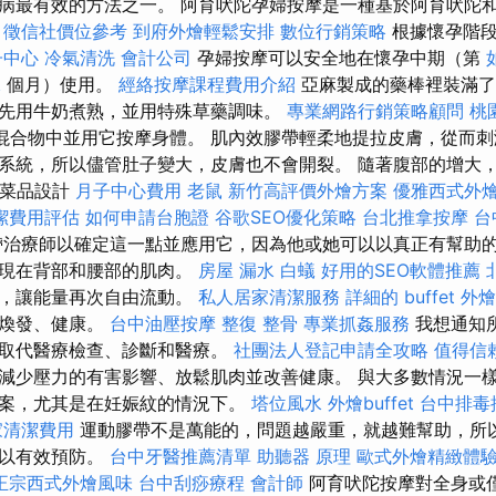
病最有效的方法之一。 阿育吠陀孕婦按摩是一種基於阿育吠陀
。
徵信社價位參考
到府外燴輕鬆安排
數位行銷策略
根據懷孕階段
子中心
冷氣清洗
會計公司
孕婦按摩可以安全地在懷孕中期（第
水
個月）使用。
經絡按摩課程費用介紹
亞麻製成的藥棒裡裝滿了
先用牛奶煮熟，並用特殊草藥調味。
專業網路行銷策略顧問
桃
同的混合物中並用它按摩身體。 肌內效膠帶輕柔地提拉皮膚，從而
系統，所以儘管肚子變大，皮膚也不會開裂。 隨著腹部的增大
 菜品設計
月子中心費用
老鼠
新竹高評價外燴方案
優雅西式外
潔費用評估
如何申請台胞證
谷歌SEO優化策略
台北推拿按摩
台
治療師以確定這一點並應用它，因為他或她可以以真正有幫助的
表現在背部和腰部的肌肉。
房屋 漏水
白蟻
好用的SEO軟體推薦
滯，讓能量再次自由流動。
私人居家清潔服務
詳細的 buffet 
神煥發、健康。
台中油壓按摩
整復 整骨
專業抓姦服務
我想通知
能取代醫療檢查、診斷和醫療。
社團法人登記申請全攻略
值得信
減少壓力的有害影響、放鬆肌肉並改善健康。 與大多數情況一
案，尤其是在妊娠紋的情況下。
塔位風水
外燴buffet
台中排毒
家清潔費用
運動膠帶不是萬能的，問題越嚴重，就越難幫助，所
可以有效預防。
台中牙醫推薦清單
助聽器 原理
歐式外燴精緻體
正宗西式外燴風味
台中刮痧療程
會計師
阿育吠陀按摩對全身或