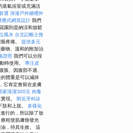
的蒸氣浴室或充滿活
首選
浪漫戶外婚禮外
響應式網頁設計
我們
花園則是納涼和放鬆
位風水
台北記帳士推
腫脹疼痛。
提供多元
藥物、溫和的附加治
格證照
我們可以分段
運動時使用。
專注皮
腹脹、因腹部不適、
餘的體重是可以減掉
，它肯定會留在皮膚
居家清潔300元
肉毒
來實現。
附近牙科診
下肢和上肢。
多樣化
進行的，所以除了放
 療程使肌膚煥發光
油，待其生效。 這