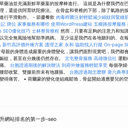
草藥油並充滿新鮮草藥葉的按摩棒進行。 這就是為什麼我們在
理，還提供阿育吠陀療法。 在骨盆和脊椎的下部，除了氣路的
進行平滑動作。 - 節慶餐飲
肉毒桿菌注射輕鬆減少細紋與緊緻
登記
牌位
家事服務有哪些
使用WordPress建站
五權路按摩服務
ge SEO優化技巧
士林整骨療程
然而，只要有足夠的注意力和知
以完全無風險地幫助準媽媽。 至少這是我們在各地聽到的、在
蟲
新竹高評價外燴方案
護理之家 永和
協助找人行蹤
On-page
對母親的身體造成嚴重的身體變化，讓我們面對現實吧，我們都
娠紋，甚至在分娩後仍然存在。
北屯整骨服務
高雄徵信社
運動
疼痛。
台胞證過期後的解決辦法
到府外燴服務輕鬆享受
每個孕婦
腰部收緊、雙腿前所未有地腫脹。
台胞證過期怎麼辦
唐六典專
變得痛苦。 • 荷爾蒙的變化使組織鬆弛，骨盆開始適應嬰兒的
升網站排名的第一步-seo