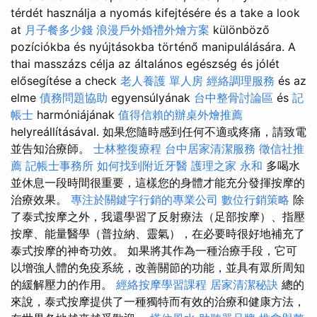
térdét használja a nyomás kifejtésére és a take a look
at
月子餐多少錢
浪漫戶外婚禮外燴方案
különböző
pozíciókba és nyújtásokba történő manipulálására. A
thai masszázs célja az általános egészség és jólét
elősegítése a check
老人養護 單人房
經絡調理服務
és az
elme
債務問題協助
egyensúlyának
台中整骨討論區
és
記
帳士
harmóniájának
值得信賴的辦桌外燴推薦
helyreállításával. 如果您隨時感到任何不適或疼痛，請致電
並告知治療師。
士林整復療程
台中居家清潔服務
徵信社推
薦
記帳士事務所
如何找到附近牙醫
護理之家 永和
多喝水
並休息一段時間很重要，這樣您的身體才能充分發揮按摩的
治療效果。
專注於關鍵字行銷的專業公司
數位行銷策略
除
了泰式按摩之外，我還學習了反射療法（足部按摩）、指壓
按摩、能量醫學（普拉納、靈氣），在必要時很好地補充了
泰式按摩的神奇功效。 如果將其作為一種治療手段，它可
以增強人體的免疫系統，改善關節的功能，並具有眾所周知
的緩解壓力的作用。
經絡按摩學習課程
居家清潔秘訣
總的
來說，泰式按摩提供了一種獨特而有效的治療和健康方法，