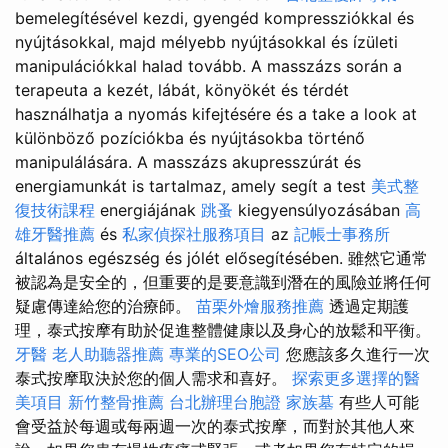
bemelegítésével kezdi, gyengéd kompressziókkal és
nyújtásokkal, majd mélyebb nyújtásokkal és ízületi
manipulációkkal halad tovább. A masszázs során a
terapeuta a kezét, lábát, könyökét és térdét
használhatja a nyomás kifejtésére és a take a look at
különböző pozíciókba és nyújtásokba történő
manipulálására. A masszázs akupresszúrát és
energiamunkát is tartalmaz, amely segít a test
美式整
復技術課程
energiájának
跳蚤
kiegyensúlyozásában
高
雄牙醫推薦
és
私家偵探社服務項目
az
記帳士事務所
általános egészség és jólét elősegítésében. 雖然它通常
被認為是安全的，但重要的是要意識到潛在的風險並將任何
疑慮傳達給您的治療師。
苗栗外燴服務推薦
透過定期護
理，泰式按摩有助於促進整體健康以及身心的放鬆和平衡。
牙醫
老人助聽器推薦
專業的SEO公司
您應該多久進行一次
泰式按摩取決於您的個人需求和喜好。
探索更多選擇的醫
美項目
新竹整骨推薦
台北辦理台胞證
家族墓
有些人可能
會受益於每週或每兩週一次的泰式按摩，而對於其他人來