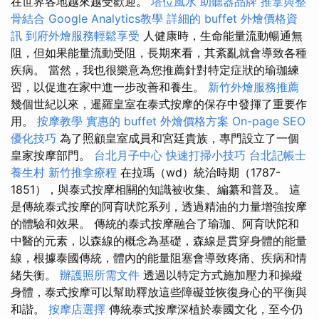
在世界各地越來越受歡迎。
塔位風水
助聽器品牌
推拿與整
骨結合
Google Analytics教學
詳細的 buffet 外燴價格資
訊
到府外燴服務輕鬆享受
人健康時，生命能量流動暢通無
阻，但如果能量流動受阻，長期來看，其紊亂就會導致各種
疾病。 當然，我也很樂意為您推薦針對特定症狀的瑜珈練
習，以促進在家中進一步改善和養生。
新竹外燴服務推薦
幾個世紀以來，暹羅皇室在泰式按摩的保存中發揮了重要作
用。
按摩教學
實惠的 buffet 外燴價格方案
On-page SEO
優化技巧
為了照顧皇室成員和宮廷貴族，專門設立了一個
皇家按摩部門。
台北月子中心
快速打掃小技巧
台北記帳士
養生村
新竹推拿療程
在拉瑪（wd）統治時期（1787-
1851），與泰式按摩相關的知識被收集、編纂和普及。 這
是傳統泰式按摩的阿育吠陀系列，透過精油的力量增強按摩
的體驗和效果。 傳統的泰式按摩融合了瑜珈、阿育吠陀和
中醫的元素，以森線的概念為基礎，森線是貫穿身體的能量
線，根據泰國傳統，體內的能量阻塞會導致疼痛、疾病和情
緒失衡。
辦護照所需文件
透過以特定方式施加壓力和操縱
身體，泰式按摩可以幫助釋放這些障礙並恢復身心的平衡與
和諧。
按摩店選擇
傳統泰式按摩深植於泰國文化，至今仍