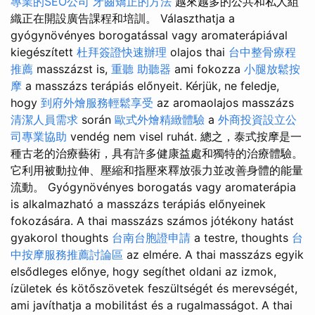
專業的SEO公司
牙齒矯正的方法
越來越多的公共和私人組
織正在開設廣告課程和培訓。 Választhatja a
gyógynövényes borogatással vagy aromaterápiával
kiegészített
杜拜簽證快速辦理
olajos thai
台中整骨療程
推薦
masszázst is,
重聽 助聽器
ami fokozza
小腿放鬆按
摩
a masszázs terápiás előnyeit. Kérjük, ne feledje,
hogy
到府外燴服務輕鬆享受
az aromaolajos masszázs
清潔人員需求
során
歐式外燴精緻體驗
a
外商投資設立公
司專業協助
vendég nem visel ruhát. 總之，泰式按摩是一
種古老的治療藝術，具有許多健康益處和獨特的治療體驗。
它利用被動拉伸、壓縮和指壓來釋放張力並改善身體的能量
流動。 Gyógynövényes borogatás vagy aromaterápia
is alkalmazható a masszázs terápiás előnyeinek
fokozására. A thai masszázs számos jótékony hatást
gyakorol thoughts
台南台胞證申請
a testre, thoughts
台
中按摩服務推薦討論區
az elmére. A thai masszázs egyik
elsődleges előnye, hogy segíthet oldani az izmok,
ízületek és kötőszövetek feszültségét és merevségét,
ami javíthatja a mobilitást és a rugalmasságot. A thai