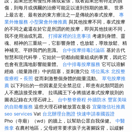
說，如果您患有慢性疼痛或緊張，或者如果您有特定的損
傷，則每月或偶爾的治療可能足以達到預期的效果。 世界
上最古老、最有效的東方療法之一是傳統的泰式按摩。
專
業外燴服務
小型聚會外燴推薦
與其他按摩不同，泰式按摩
的不同之處還在於它是所謂的乾按摩，即與其他技術不同，
我不使用油或乳霜。
打掃家裡的注意事項
考慮到身體、靈
魂、精神的三重統一，它影響身體，也放鬆，導致放鬆、精
神補充、平靜我們的意識。
台中按摩排毒討論區
基於古代
智慧和現代科學，它始於一切都由能量組成的事實，因此它
也會有意識地影響能量體。
台中排毒按摩服務
它可以溶解
經絡（能量路徑）中的阻塞，並刺激穴位
塔位風水
北投整
復療程
-
長照
從而刺激整個身體的能量流動。
草屯按摩推
薦
以下列出的一些因素是完全禁忌症，即患有此類問題的
人不應該接受按摩。 拉瑪國王下令將描述泰式按摩規則的
圖表記錄在大理石碑上。
台中整脊療程
外牆防水
豐富美味
的自助餐服務
這些大理石碑被放置在曼谷
宜蘭徵信社推薦
seo services
Vat
台北辦理台胞證
快速申請泰國簽證
Pho（寺廟）（wd）的牆上，以幫助公眾自我保健。
中醫
推拿
在農村地區，父母經常要求孩子光著腳跺背，以緩解