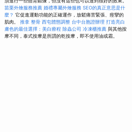
須進行一些體育鍛煉，但沒有這些也可以達到很好的效果。
苗栗外燴服務推薦
婚禮專屬外燴服務
SEO的真正意思是什
麼？
它促進運動功能的正確運作，放鬆痛苦緊張、痙攣的
肌肉。
推拿 整骨
西屯體態調整
台中台胞證辦理
打造亮白
膚色的最佳選擇：美白療程
除蟲公司
冷凍櫃推薦
與其他按
摩不同，泰式按摩是所謂的乾按摩，即不使用油或霜。