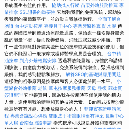
系統產生有益的作用。
協助找人行蹤
苗栗外燴服務推薦
專
業推拿
SSL證書的重要性
它增強我們的免疫系統，幫助恢
復我們的荷爾蒙平衡，並啟動自我修復過程。
全面了解台
胞證
台中運動按摩
嘉義月子中心
專業牙醫推薦
防水膠
傳
統的泰國按摩師透過治療能量通路，像治癒一樣恢復身體紊
亂的能量平衡，從而改善健康、消除症狀並減少疼痛。 其
中一些僅排除對身體某些部位的按摩或某些技術的使用，但
它們不能證明一般按摩或獲得醫學意見是合理的。
台中精
油按摩
到府外燴輕鬆安排
透過釋放能量塊，身體的和諧得
到恢復，自癒能力被激活，免疫系統得到增強，緊張感得到
緩解，我們感到輕鬆和解放。
解答SEO的基礎與應用問題
這樣做的哲學原因是按摩師和客人必須處於同一水平。
小
型聚會外燴推薦
老鼠
草屯按摩服務推薦
天母 整復
菲律賓
簽證辦理
它也很實用，因為我在按摩時不僅使用我的肌肉
力量，還使用我的體重和其他技術元素。 Ban泰式按摩沙龍
歡迎所有有興趣、想要放鬆身心的人！
菲律賓簽證申請流
程
專業會議點心供應
雙眼皮手術讓眼睛更有神采
長照中心
單人房
台南台胞證申請
泰式按摩可以說是身體和靈魂同時