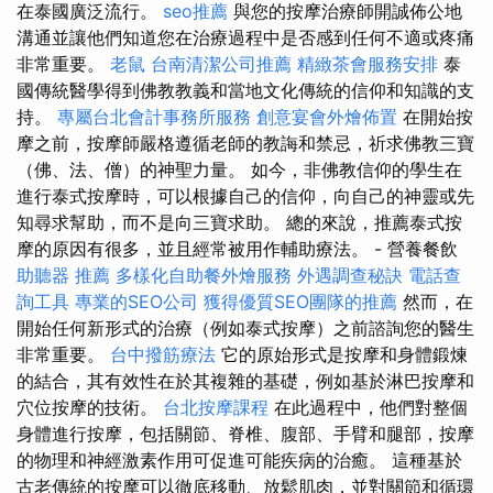
在泰國廣泛流行。
seo推薦
與您的按摩治療師開誠佈公地
溝通並讓他們知道您在治療過程中是否感到任何不適或疼痛
非常重要。
老鼠
台南清潔公司推薦
精緻茶會服務安排
泰
國傳統醫學得到佛教教義和當地文化傳統的信仰和知識的支
持。
專屬台北會計事務所服務
創意宴會外燴佈置
在開始按
摩之前，按摩師嚴格遵循老師的教誨和禁忌，祈求佛教三寶
（佛、法、僧）的神聖力量。 如今，非佛教信仰的學生在
進行泰式按摩時，可以根據自己的信仰，向自己的神靈或先
知尋求幫助，而不是向三寶求助。 總的來說，推薦泰式按
摩的原因有很多，並且經常被用作輔助療法。 - 營養餐飲
助聽器 推薦
多樣化自助餐外燴服務
外遇調查秘訣
電話查
詢工具
專業的SEO公司
獲得優質SEO團隊的推薦
然而，在
開始任何新形式的治療（例如泰式按摩）之前諮詢您的醫生
非常重要。
台中撥筋療法
它的原始形式是按摩和身體鍛煉
的結合，其有效性在於其複雜的基礎，例如基於淋巴按摩和
穴位按摩的技術。
台北按摩課程
在此過程中，他們對整個
身體進行按摩，包括關節、脊椎、腹部、手臂和腿部，按摩
的物理和神經激素作用可促進可能疾病的治癒。 這種基於
古老傳統的按摩可以徹底移動、放鬆肌肉，並對關節和循環