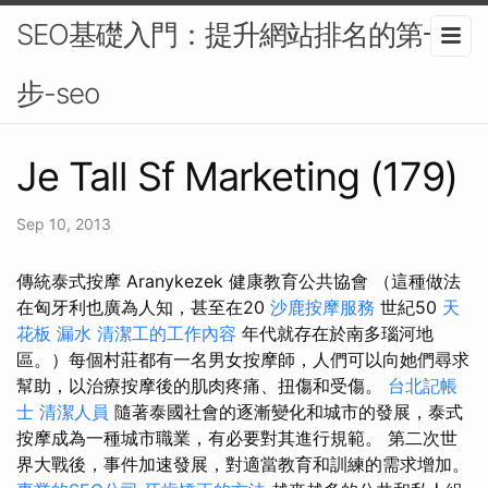
SEO基礎入門：提升網站排名的第一
步-seo
Je Tall Sf Marketing (179)
Sep 10, 2013
傳統泰式按摩 Aranykezek 健康教育公共協會 （這種做法
在匈牙利也廣為人知，甚至在20
沙鹿按摩服務
世紀50
天
花板 漏水
清潔工的工作內容
年代就存在於南多瑙河地
區。）每個村莊都有一名男女按摩師，人們可以向她們尋求
幫助，以治療按摩後的肌肉疼痛、扭傷和受傷。
台北記帳
士
清潔人員
隨著泰國社會的逐漸變化和城市的發展，泰式
按摩成為一種城市職業，有必要對其進行規範。 第二次世
界大戰後，事件加速發展，對適當教育和訓練的需求增加。