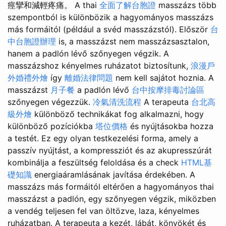
痙攣和減輕疼痛。 A thai
全面了解台胞證
masszázs több
szempontból is különbözik a hagyományos masszázs
más formáitól (például a svéd masszázstól). Először
台
中台胞證辦理
is, a masszázst nem masszázsasztalon,
hanem a padlón lévő szőnyegen végzik. A
masszázshoz kényelmes ruházatot biztosítunk,
浪漫戶
外婚禮外燴
így
離婚法律問題
nem kell sajátot hoznia. A
masszázst
月子餐
a padlón lévő
台中按摩排毒討論區
szőnyegen végezzük.
冷氣清洗流程
A terapeuta
台北高
級外燴
különböző technikákat fog alkalmazni, hogy
különböző pozíciókba
塔位價格
és nyújtásokba hozza
a testét. Ez egy olyan testkezelési forma, amely a
passzív nyújtást, a kompressziót és az akupresszúrát
kombinálja a feszültség feloldása és a check
HTML基
礎知識
energiaáramlásának javítása érdekében. A
masszázs más formáitól eltérően a hagyományos thai
masszázst a padlón, egy szőnyegen végzik, miközben
a vendég teljesen fel van öltözve, laza, kényelmes
ruházatban. A terapeuta a kezét, lábát, könyökét és