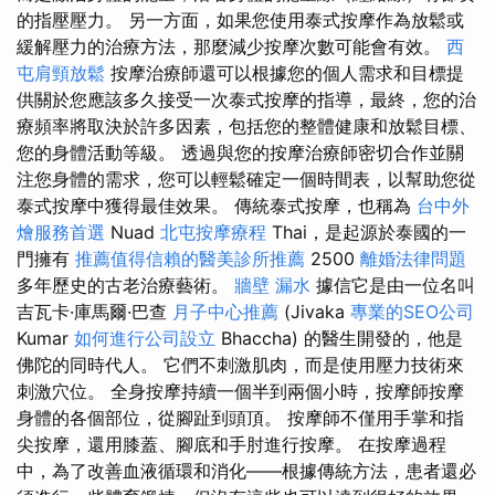
的指壓壓力。 另一方面，如果您使用泰式按摩作為放鬆或
緩解壓力的治療方法，那麼減少按摩次數可能會有效。
西
屯肩頸放鬆
按摩治療師還可以根據您的個人需求和目標提
供關於您應該多久接受一次泰式按摩的指導，最終，您的治
療頻率將取決於許多因素，包括您的整體健康和放鬆目標、
您的身體活動等級。 透過與您的按摩治療師密切合作並關
注您身體的需求，您可以輕鬆確定一個時間表，以幫助您從
泰式按摩中獲得最佳效果。 傳統泰式按摩，也稱為
台中外
燴服務首選
Nuad
北屯按摩療程
Thai，是起源於泰國的一
門擁有
推薦值得信賴的醫美診所推薦
2500
離婚法律問題
多年歷史的古老治療藝術。
牆壁 漏水
據信它是由一位名叫
吉瓦卡·庫馬爾·巴查
月子中心推薦
(Jivaka
專業的SEO公司
Kumar
如何進行公司設立
Bhaccha) 的醫生開發的，他是
佛陀的同時代人。 它們不刺激肌肉，而是使用壓力技術來
刺激穴位。 全身按摩持續一個半到兩個小時，按摩師按摩
身體的各個部位，從腳趾到頭頂。 按摩師不僅用手掌和指
尖按摩，還用膝蓋、腳底和手肘進行按摩。 在按摩過程
中，為了改善血液循環和消化——根據傳統方法，患者還必