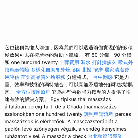
它也被稱為懶人瑜伽，因為我們可以透過瑜伽實現的許多積
極效果可以在按摩器的幫助下體驗。 有 60 分鐘、90 分鐘
和 one hundred twenty
土葬費用
漏水 打針撐多久
歐式外
燴精緻體驗
多樣化自助餐外燴服務
北投 按摩
居家清潔費
用評估
苗栗高品質外燴服務
分鐘格式。
台中刮痧
它是力
量、效率和技術的獨特結合，可以毫無矛盾地分解和放鬆肌
肉。
全方位按摩療程
它為那些喜歡強力按摩的人提供了快
速有效的解決方案。 Egy tipikus thai masszázs
általában percig tart, de a Chada thai masszázs
szalonokban one hundred twenty
護照申請流程
perces
masszázsok is elérhetőek. A masszázsterápiát a
padlón lévő szőnyegen végzik, a vendég kényelmes
ruházatot visel. A masszőr a check
台北整復師專業