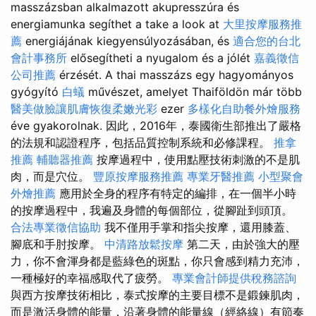
masszázsban alkalmazott akupresszúra és
energiamunka segíthet a take a look at
大里按摩服務推
薦
energiájának kiegyensúlyozásában, és
適合您的台北
會計事務所
elősegítheti a nyugalom és a jólét
嘉義徵信
公司推薦
érzését. A thai masszázs egy hagyományos
gyógyító
白蟻
művészet, amelyet Thaiföldön már több
醫美做臉讓肌膚恢復柔嫩光彩
ezer
多樣化自助餐外燴服務
éve gyakorolnak. 因此，2016年，泰國衛生部推出了嚴格
的法規和認證程序，包括品質控制系統和必修課程。
推拿
推薦
輔聽器推薦
按摩過程中，使用點壓技術刺激的不是肌
肉，而是穴位。
豐原按摩服務推薦
專業牙醫推薦
小型聚會
外燴推薦
應用於全身的程序有特定的編排，在一個半小時​​
的按摩過程中，我遍及身體的每個部位，從腳趾到頭頂。
合法專業徵信協助
我不僅用手掌和指尖按摩，還用膝蓋、
腳底和手肘按摩。
中清路放鬆按摩
第二天，由於強大的壓
力，你不會渾身都是藍綠色的斑點，你只會感到精力充沛，
一種極好的幸福感取代了疲勞。
專業會計師提供稅務諮詢
與西方按摩技術相比，泰式按摩的主要目標不是鍛鍊肌肉，
而是激活身體的能量，沿著身體的能量線（經絡線）有節奏