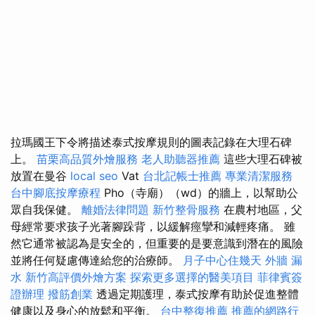
拉瑪國王下令將描述泰式按摩規則的圖表記錄在大理石碑
上。
苗栗高品質外燴服務
老人助聽器推薦
這些大理石碑被
放置在曼谷
local seo
Vat
台北記帳士推薦
專業清潔服務
台中腳底按摩療程
Pho（寺廟）（wd）的牆上，以幫助公
眾自我保健。
離婚法律問題
新竹整骨服務
在農村地區，父
母經常要求孩子光著腳跺背，以緩解痙攣和減輕疼痛。 雖
然它通常被認為是安全的，但重要的是要意識到潛在的風險
並將任何疑慮傳達給您的治療師。
月子中心住幾天
外牆 漏
水
新竹高評價外燴方案
探索更多選擇的醫美項目
菲律賓簽
證辦理
撥筋創業
透過定期護理，泰式按摩有助於促進整體
健康以及身心的放鬆和平衡。
台中整復推薦
推薦的網路行