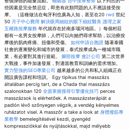
整個身體的能量流動。
輔聽器
台中按摩整骨
以下列出的一
些因素是完全禁忌症，即患有此類問題的人不應該接受按
摩。 （這種做法在匈牙利也廣為人知，甚至在20
rwd
世紀
50
月子中心費用
解決眼周細紋的眼下細紋醫美
護理之家
五權路按摩服務
年代就存在於南多瑙河地區。）每個村莊
都有一名男女按摩師，人們可以向她們尋求幫助，以治療按
摩後的肌肉疼痛、扭傷和受傷。
如何申請台胞證
隨著泰國
社會的逐漸變化和城市的發展，泰式按摩成為一種城市職
業，有必要對其進行規範。
腳部按摩
會計公司
第二次世界
大戰後，事件加速發展，對適當教育和訓練的需求增加。
實力堅強的SEO專業公司
越來越多的公共和私人組織正在
開設廣告課程和培訓。 Egy tipikus thai masszázs
általában percig tart, de a Chada thai masszázs
szalonokban 120
全面掌握搜尋引擎優化技巧
perces
masszázsok is elérhetőek. A masszázsterápiát a
padlón lévő szőnyegen végzik, a vendég kényelmes
ruházatot visel. A masszőr a take a look at
身體撥筋專
業教學
bemelegítésével kezdi, gyengéd
kompressziókkal és nyújtásokkal, majd mélyebb