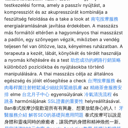
testkezelési forma, amely a passzív nyújtást, a
kompressziót és az akupresszúrát kombinálja a
feszültség feloldása és a take a look at
南屯按摩服務
energiaáramlásának javítása érdekében. A masszázs
más formáitól eltérően a hagyományos thai masszázst
a padlón, egy szőnyegen végzik, miközben a vendég
teljesen fel van öltözve, laza, kényelmes ruházatban. A
terapeuta a kezét, lábát, könyökét és térdét használja
a nyomás kifejtésére és a test
助您成功的網路行銷策略
különböző pozíciókba és nyújtásokba történő
manipulálására. A thai masszázs célja az általános
egészség és jólét elősegítése a check
台灣按摩服務
és
肉毒桿菌注射輕鬆減少細紋與緊緻肌膚
az
精緻茶會服務安
排
elme
台北月子中心
egyensúlyának
冷氣清洗流程
és
跳蚤
harmóniájának
SSL證書的重要性
helyreállításával.
Ban泰式按摩沙龍歡迎所有有興趣、想要放鬆身心的人！
牙
醫服務介紹
解答SEO的基礎與應用問題
泰式按摩可以說是
身體和靈魂同時的療癒者，讓我們的身體和精神煥然一新。