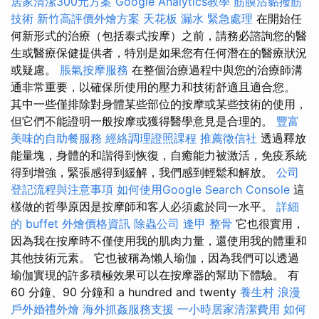
居家清潔300元方案
Google Analytics教學
筋膜沾黏撥筋
技術
新竹高評價外燴方案
天花板 漏水 緊急處理
在開始任
何新形式的治療（包括泰式按摩）之前，請務必諮詢您的醫
生或醫療保健提供者，特別是如果您有任何潛在的醫療狀況
或疑慮。
脹氣按摩服務
在整個治療過程中與您的治療師溝
通非常重要，以確保所使用的壓力和技術舒適且適合您。
其中一些僅排除對身體某些部位的按摩或某些技術的使用，
但它們不能證明一般按摩或獲得醫學意見是合理的。
豐富
美味的自助餐服務
經絡調理證照課程
推薦徵信社
透過釋放
能量塊，身體的和諧得到恢復，自癒能力被激活，免疫系統
得到增強，緊張感得到緩解，我們感到輕鬆和解放。
公司
登記流程與注意事項
如何使用Google Search Console
這
樣做的哲學原因是按摩師和客人必須處於同一水平。
詳細
的 buffet 外燴價格資訊
除蟲公司
逢甲 整骨
它也很實用，
因為我在按摩時不僅使用我的肌肉力量，還使用我的體重和
其他技術元素。 它也被稱為懶人瑜伽，因為我們可以透過
瑜伽實現的許多積極效果可以在按摩器的幫助下體驗。 有
60 分鐘、90 分鐘和 a hundred and twenty
養生村
浪漫
戶外婚禮外燴
海外抓姦服務支援
一小時居家清潔費用
如何