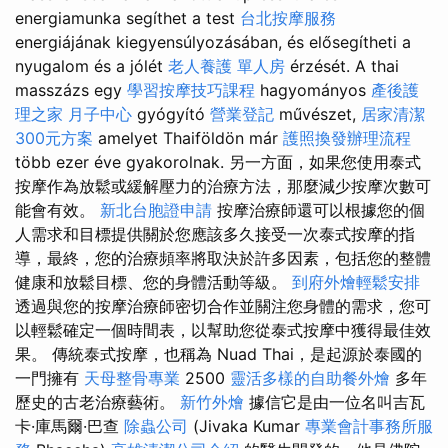
energiamunka segíthet a test
台北按摩服務
energiájának kiegyensúlyozásában, és elősegítheti a
nyugalom és a jólét
老人養護 單人房
érzését. A thai
masszázs egy
學習按摩技巧課程
hagyományos
產後護
理之家 月子中心
gyógyító
營業登記
művészet,
居家清潔
300元方案
amelyet Thaiföldön már
護照換發辦理流程
több ezer éve gyakorolnak. 另一方面，如果您使用泰式
按摩作為放鬆或緩解壓力的治療方法，那麼減少按摩次數可
能會有效。
新北台胞證申請
按摩治療師還可以根據您的個
人需求和目標提供關於您應該多久接受一次泰式按摩的指
導，最終，您的治療頻率將取決於許多因素，包括您的整體
健康和放鬆目標、您的身體活動等級。
到府外燴輕鬆安排
透過與您的按摩治療師密切合作並關注您身體的需求，您可
以輕鬆確定一個時間表，以幫助您從泰式按摩中獲得最佳效
果。 傳統泰式按摩，也稱為 Nuad Thai，是起源於泰國的
一門擁有
天母整骨專業
2500
靈活多樣的自助餐外燴
多年
歷史的古老治療藝術。
新竹外燴
據信它是由一位名叫吉瓦
卡·庫馬爾·巴查
除蟲公司
(Jivaka Kumar
專業會計事務所服