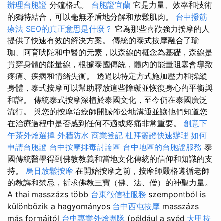
辦理台胞證
分鐘格式。
台胞證宜蘭
它是力量、效率和技術
的獨特結合，可以毫無矛盾地分解和放鬆肌肉。
台中撥筋
療法
SEO的真正意思是什麼？
它為那些喜歡強力按摩的人
提供了快速有效的解決方案。 傳統的泰式按摩融合了瑜
珈、阿育吠陀和中醫的元素，以森線的概念為基礎，森線是
貫穿身體的能量線，根據泰國傳統，體內的能量阻塞會導致
疼痛、疾病和情緒失衡。 透過以特定方式施加壓力和操縱
身體，泰式按摩可以幫助釋放這些障礙並恢復身心的平衡與
和諧。 傳統泰式按摩深植於泰國文化，至今仍在泰國廣泛
流行。 與您的按摩治療師開誠佈公地溝通並讓他們知道您
在治療過程中是否感到任何不適或疼痛非常重要。
創意下
午茶外燴選擇
外牆防水
商業登記
杜拜簽證快速辦理
如何
申請台胞證
台中按摩排毒討論區
台中地區的台胞證服務
泰
國傳統醫學得到佛教教義和當地文化傳統的信仰和知識的支
持。
烏日放鬆按摩
在開始按摩之前，按摩師嚴格遵循老師
的教誨和禁忌，祈求佛教三寶（佛、法、僧）的神聖力量。
A thai masszázs több
台東徵信社服務
szempontból is
különbözik a hagyományos
台中西屯按摩
masszázs
más formáitól
台中專業外燴團隊
(például a svéd
大甲按