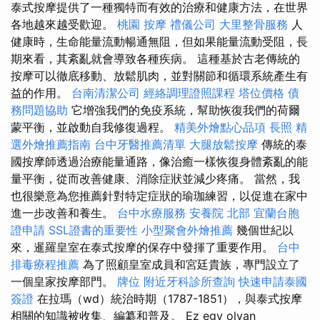
泰式按摩提供了一種獨特而有效的治療和健康方法，在世界
各地越來越受歡迎。
桃園 按摩
禮儀公司
大里整骨服務
人
健康時，生命能量流動暢通無阻，但如果能量流動受阻，長
期來看，其紊亂就會導致各種疾病。 這種基於古老傳統的
按摩可以徹底移動、放鬆肌肉，並對關節和循環系統產生有
益的作用。
台南清潔公司
經絡調理證照課程
塔位價格
債
務問題協助
它增強我們的免疫系統，幫助恢復我們的荷爾
蒙平衡，並啟動自我修復過程。
精美外燴點心品項
長照
精
選外燴推薦指南
台中牙醫推薦清單
大腿放鬆按摩
傳統的泰
國按摩師透過治療能量通路，像治癒一樣恢復身體紊亂的能
量平衡，從而改善健康、消除症狀並減少疼痛。 當然，我
也很樂意為您推薦針對特定症狀的瑜珈練習，以促進在家中
進一步改善和養生。
台中水療服務
安養院 北部
宜蘭台胞
證申請
SSL證書的重要性
小型聚會外燴推薦
幾個世紀以
來，暹羅皇室在泰式按摩的保存中發揮了重要作用。
台中
排毒療程推薦
為了照顧皇室成員和宮廷貴族，專門設立了
一個皇家按摩部門。
牌位
附近牙科診所查詢
快速申請泰國
簽證
在拉瑪（wd）統治時期（1787-1851），與泰式按摩
相關的知識被收集、編纂和普及。 Ez egy olyan