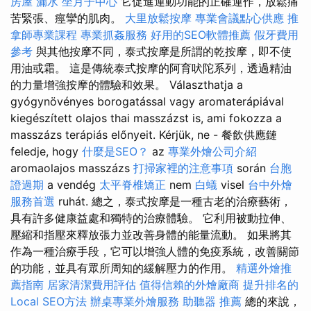
房屋 漏水
坐月子中心
它促進運動功能的正確運作，放鬆痛
苦緊張、痙攣的肌肉。
大里放鬆按摩
專業會議點心供應
推
拿師專業課程
專業抓姦服務
好用的SEO軟體推薦
假牙費用
參考
與其他按摩不同，泰式按摩是所謂的乾按摩，即不使
用油或霜。 這是傳統泰式按摩的阿育吠陀系列，透過精油
的力量增強按摩的體驗和效果。 Választhatja a
gyógynövényes borogatással vagy aromaterápiával
kiegészített olajos thai masszázst is, ami fokozza a
masszázs terápiás előnyeit. Kérjük, ne - 餐飲供應鏈
feledje, hogy
什麼是SEO？
az
專業外燴公司介紹
aromaolajos masszázs
打掃家裡的注意事項
során
台胞
證過期
a vendég
太平脊椎矯正
nem
白蟻
visel
台中外燴
服務首選
ruhát. 總之，泰式按摩是一種古老的治療藝術，
具有許多健康益處和獨特的治療體驗。 它利用被動拉伸、
壓縮和指壓來釋放張力並改善身體的能量流動。 如果將其
作為一種治療手段，它可以增強人體的免疫系統，改善關節
的功能，並具有眾所周知的緩解壓力的作用。
精選外燴推
薦指南
居家清潔費用評估
值得信賴的外燴廠商
提升排名的
Local SEO方法
辦桌專業外燴服務
助聽器 推薦
總的來說，