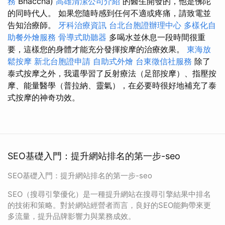
務
Bhaccha)
高雄清潔公司介紹
的醫生開發的，他是佛陀
的同時代人。 如果您隨時感到任何不適或疼痛，請致電並
告知治療師。
牙科治療資訊
台北台胞證辦理中心
多樣化自
助餐外燴服務
骨導式助聽器
多喝水並休息一段時間很重
要，這樣您的身體才能充分發揮按摩的治療效果。
東海放
鬆按摩
新北台胞證申請
自助式外燴
台東徵信社服務
除了
泰式按摩之外，我還學習了反射療法（足部按摩）、指壓按
摩、能量醫學（普拉納、靈氣），在必要時很好地補充了泰
式按摩的神奇功效。
SEO基礎入門：提升網站排名的第一步-seo
SEO基礎入門：提升網站排名的第一步-seo
SEO（搜尋引擎優化）是一種提升網站在搜尋引擎結果中排名
的技術和策略。對於網站經營者而言，良好的SEO能夠帶來更
多流量，提升品牌影響力與業務成效。