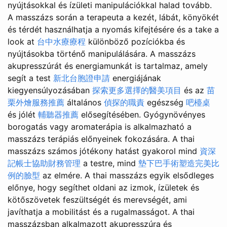
nyújtásokkal és ízületi manipulációkkal halad tovább.
A masszázs során a terapeuta a kezét, lábát, könyökét
és térdét használhatja a nyomás kifejtésére és a take a
look at
台中水療療程
különböző pozíciókba és
nyújtásokba történő manipulálására. A masszázs
akupresszúrát és energiamunkát is tartalmaz, amely
segít a test
新北台胞證申請
energiájának
kiegyensúlyozásában
探索更多選擇的醫美項目
és az
苗
栗外燴服務推薦
általános
偵探的職責
egészség
吧檯桌
és jólét
輔聽器推薦
elősegítésében. Gyógynövényes
borogatás vagy aromaterápia is alkalmazható a
masszázs terápiás előnyeinek fokozására. A thai
masszázs számos jótékony hatást gyakorol mind
資深
記帳士協助財務管理
a testre, mind
墊下巴手術塑造完美比
例的臉型
az elmére. A thai masszázs egyik elsődleges
előnye, hogy segíthet oldani az izmok, ízületek és
kötőszövetek feszültségét és merevségét, ami
javíthatja a mobilitást és a rugalmasságot. A thai
masszázsban alkalmazott akupresszúra és