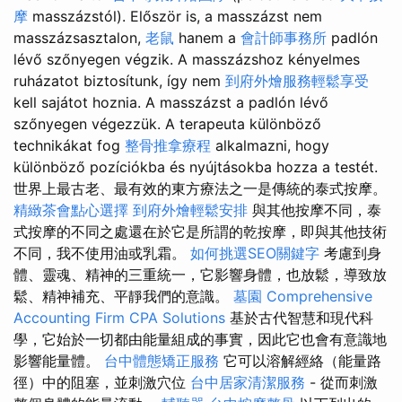
摩
masszázstól). Először is, a masszázst nem
masszázsasztalon,
老鼠
hanem a
會計師事務所
padlón
lévő szőnyegen végzik. A masszázshoz kényelmes
ruházatot biztosítunk, így nem
到府外燴服務輕鬆享受
kell sajátot hoznia. A masszázst a padlón lévő
szőnyegen végezzük. A terapeuta különböző
technikákat fog
整骨推拿療程
alkalmazni, hogy
különböző pozíciókba és nyújtásokba hozza a testét.
世界上最古老、最有效的東方療法之一是傳統的泰式按摩。
精緻茶會點心選擇
到府外燴輕鬆安排
與其他按摩不同，泰
式按摩的不同之處還在於它是所謂的乾按摩，即與其他技術
不同，我不使用油或乳霜。
如何挑選SEO關鍵字
考慮到身
體、靈魂、精神的三重統一，它影響身體，也放鬆，導致放
鬆、精神補充、平靜我們的意識。
墓園
Comprehensive
Accounting Firm CPA Solutions
基於古代智慧和現代科
學，它始於一切都由能量組成的事實，因此它也會有意識地
影響能量體。
台中體態矯正服務
它可以溶解經絡（能量路
徑）中的阻塞，並刺激穴位
台中居家清潔服務
- 從而刺激