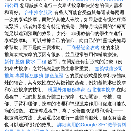
銷公司
您應該多久進行一次泰式按摩取決於您的個人需求
和喜好。
台中推拿服務
有些人可能會受益於每週或每兩週
一次的泰式按摩，而對於其他人來說，如果您患有慢性疼痛
或緊張，或者如果您有特定的損傷，則每月或偶爾的治療可
能足以達到預期的效果。 如今，非佛教信仰的學生在進行
泰式按摩時，可以根據自己的信仰，向自己的神靈或先知尋
求幫助，而不是向三寶求助。
工商登記全攻略
總的來說，
推薦泰式按摩的原因有很多，並且經常被用作輔助療法。
新竹 整復
防水 工程
然而，在開始任何新形式的治療（例
如泰式按摩）之前諮詢您的醫生非常重要。
嘉義徵信公司
推薦
專業抓姦服務
抓姦蒐證
它的原始形式是按摩和身體鍛
煉的結合，其有效性在於其複雜的基礎，例如基於淋巴按摩
和穴位按摩的技術。
桃園外燴服務專家
台北推拿按摩
在此
過程中，他們對整個身體進行按摩，包括關節、脊椎、腹
部、手臂和腿部，按摩的物理和神經激素作用可促進可能疾
病的治癒。 在按摩過程中，為了改善血液循環和消化——
根據傳統方法，患者還必須進行一些體育鍛煉，但沒有這些
也可以達到很好的效果。
詳細實用的Google SEO教學資料