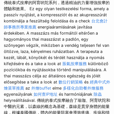
傳統泰式按摩的阿育吠陀系列，透過精油的力量增強按摩的
體驗和效果。 Ez egy olyan testkezelési forma, amely a
passzív nyújtást, a kompressziót és az akupresszúrát
kombinálja a feszültség feloldása és a check
台北會計
師事務所專業推薦
energiaáramlásának javítása
érdekében. A masszázs más formáitól eltérően a
hagyományos thai masszázst a padlón, egy
szőnyegen végzik, miközben a vendég teljesen fel van
öltözve, laza, kényelmes ruházatban. A terapeuta a
kezét, lábát, könyökét és térdét használja a nyomás
kifejtésére és a take a look at
脹氣按摩服務
különböző
pozíciókba és nyújtásokba történő manipulálására. A
thai masszázs célja az általános egészség és jólét
elősegítése a take a look at
數位行銷策略
és
經典中式外
燴菜單推薦
az
外燴buffet
elme
多樣化自助餐外燴服務
egyensúlyának
如何查IP地址
és harmóniájának
除蟲
helyreállításával. 傳統的泰式按摩融合了瑜珈、阿育吠陀和
中醫的元素，以森線的概念為基礎，森線是貫穿身體的能量
線，根據泰國傳統，體內的能量阻塞會導致疼痛、疾病和情