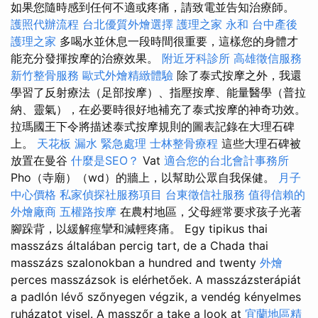
如果您隨時感到任何不適或疼痛，請致電並告知治療師。
護照代辦流程
台北優質外燴選擇
護理之家 永和
台中產後
護理之家
多喝水並休息一段時間很重要，這樣您的身體才
能充分發揮按摩的治療效果。
附近牙科診所
高雄徵信服務
新竹整骨服務
歐式外燴精緻體驗
除了泰式按摩之外，我還
學習了反射療法（足部按摩）、指壓按摩、能量醫學（普拉
納、靈氣），在必要時很好地補充了泰式按摩的神奇功效。
拉瑪國王下令將描述泰式按摩規則的圖表記錄在大理石碑
上。
天花板 漏水 緊急處理
士林整骨療程
這些大理石碑被
放置在曼谷
什麼是SEO？
Vat
適合您的台北會計事務所
Pho（寺廟）（wd）的牆上，以幫助公眾自我保健。
月子
中心價格
私家偵探社服務項目
台東徵信社服務
值得信賴的
外燴廠商
五權路按摩
在農村地區，父母經常要求孩子光著
腳跺背，以緩解痙攣和減輕疼痛。 Egy tipikus thai
masszázs általában percig tart, de a Chada thai
masszázs szalonokban a hundred and twenty
外燴
perces masszázsok is elérhetőek. A masszázsterápiát
a padlón lévő szőnyegen végzik, a vendég kényelmes
ruházatot visel. A masszőr a take a look at
宜蘭地區精