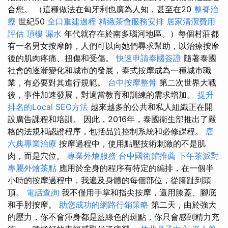
合您。 （這種做法在匈牙利也廣為人知，甚至在20
整脊治
療
世紀50
全口重建過程
精緻茶會服務安排
居家清潔費用
評估
頂樓 漏水
年代就存在於南多瑙河地區。）每個村莊都
有一名男女按摩師，人們可以向她們尋求幫助，以治療按摩
後的肌肉疼痛、扭傷和受傷。
快速申請泰國簽證
隨著泰國
社會的逐漸變化和城市的發展，泰式按摩成為一種城市職
業，有必要對其進行規範。
台中按摩整骨
第二次世界大戰
後，事件加速發展，對適當教育和訓練的需求增加。
提升
排名的Local SEO方法
越來越多的公共和私人組織正在開
設廣告課程和培訓。 因此，2016年，泰國衛生部推出了嚴
格的法規和認證程序，包括品質控制系統和必修課程。
唐
六典專業治療
按摩過程中，使用點壓技術刺激的不是肌
肉，而是穴位。
專業外燴服務
台中國術館推薦
下午茶派對
專屬外燴茶點
應用於全身的程序有特定的編排，在一個半
小時​​的按摩過程中，我遍及身體的每個部位，從腳趾到頭
頂。
電話查詢
我不僅用手掌和指尖按摩，還用膝蓋、腳底
和手肘按摩。
助您成功的網路行銷策略
第二天，由於強大
的壓力，你不會渾身都是藍綠色的斑點，你只會感到精力充