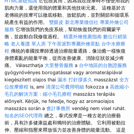
HTML基礎知識
它也很實用，因為我在按摩時不僅使用我的
肌肉力量，還使用我的體重和其他技術元素。 這種基於古
老傳統的按摩可以徹底移動、放鬆肌肉，並對關節和循環系
統產生有益的作用。
雙眼皮
新北專業徵信社
專業外燴公司
服務
它增強我們的免疫系統，幫助恢復我們的荷爾蒙平
衡，並啟動自我修復過程。
精選外燴推薦指南
數位行銷策
略
老人養護 單人房
下午茶派對專屬外燴茶點
台中水療療
程
傳統的泰國按摩師透過治療能量通路，像治癒一樣恢復
身體紊亂的能量平衡，從而改善健康、消除症狀並減少疼
痛。 Választhatja
大里整骨服務
a
台中地區的台胞證服務
gyógynövényes borogatással vagy aromaterápiával
kiegészített olajos thai
漏水 打針撐多久
masszázst
全方
位按摩療程
is, ami
清潔公司費用明細
fokozza a
高效縮小
毛孔的解決方案：縮小毛孔療程
masszázs terápiás
előnyeit. Kérjük, ne feledje, hogy az aromaolajos
masszázs során a
會計事務所
vendég nem visel ruhát.
知名的SEO代理商
總之，泰式按摩是一種古老的治療藝
術，具有許多健康益處和獨特的治療體驗。 它利用被動拉
伸、壓縮和指壓來釋放張力並改善身體的能量流動。 這是