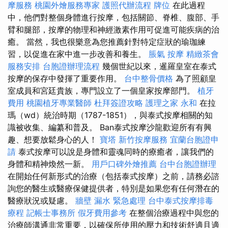
摩服務
桃園外燴服務專家
護照代辦流程
牌位
在此過程
中，他們對整個身體進行按摩，包括關節、脊椎、腹部、手
臂和腿部，按摩的物理和神經激素作用可促進可能疾病的治
癒。 當然，我也很樂意為您推薦針對特定症狀的瑜珈練
習，以促進在家中進一步改善和養生。
脹氣 按摩
精緻茶會
服務安排
台胞證辦理流程
幾個世紀以來，暹羅皇室在泰式
按摩的保存中發揮了重要作用。
台中整骨價格
為了照顧皇
室成員和宮廷貴族，專門設立了一個皇家按摩部門。
植牙
費用
桃園植牙專業醫師
杜拜簽證攻略
護理之家 永和
在拉
瑪（wd）統治時期（1787-1851），與泰式按摩相關的知
識被收集、編纂和普及。 Ban泰式按摩沙龍歡迎所有有興
趣、想要放鬆身心的人！
寶塔
新竹按摩服務
宜蘭台胞證申
請
泰式按摩可以說是身體和靈魂同時的療癒者，讓我們的
身體和精神煥然一新。
用戶口碑外燴推薦
台中台胞證辦理
在開始任何新形式的治療（包括泰式按摩）之前，請務必諮
詢您的醫生或醫療保健提供者，特別是如果您有任何潛在的
醫療狀況或疑慮。
牆壁 漏水 緊急處理
台中泰式按摩排毒
療程
記帳士事務所
假牙費用參考
在整個治療過程中與您的
治療師溝通非常重要，以確保所使用的壓力和技術舒適且適