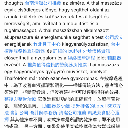
thoughts
台南清潔公司推薦
az elmére. A thai masszázs
egyik elsődleges előnye, hogy segíthet oldani az
izmok, ízületek és kötőszövetek feszültségét és
merevségét, ami javíthatja a mobilitást és a
rugalmasságot. A thai masszázsban alkalmazott
akupresszúra és energiamunka segíthet a test
公司設立
energiájának
竹北月子中心
kiegyensúlyozásában,
台中
按摩服務推薦討論區
és
詳細的 buffet 外燴價格資訊
elősegítheti a nyugalom és a
經絡按摩課程
jólét
輔聽器
érzését. A
推薦值得信賴的醫美診所推薦
thai masszázs
egy hagyományos gyógyító művészet, amelyet
Thaiföldön már több ezer éve gyakorolnak. 在按摩過程
中，為了改善血液循環和消化——根據傳統方法，患者還必
須進行一些體育鍛煉，但沒有這些也可以達到很好的效果。
整復與整骨治療
它促進運動功能的正確運作，放鬆痛苦緊
張、痙攣的肌肉。
助聽器多少錢
提升排名的Local SEO方
法
會計公司
會計師事務所
清潔公司推薦
精緻茶會點心選
擇
與其他按摩不同，泰式按摩是所謂的乾按摩，即不使用
油或霜。 另一方面，如果您使用泰式按摩作為放鬆或緩解