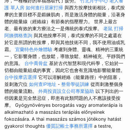
沛，一種極好的幸福感取代了疲勞。
竹北月子中心
老人養
護 單人房
如何進行居家打掃
與西方按摩技術相比，泰式按
摩的主要目標不是鍛鍊肌肉，而是激活身體的能量，沿著身
體的能量線（經絡線）有節奏的指壓壓力。 世界上最古
老、最有效的東方療法之一是傳統的泰式按摩。
老鼠
打掃
阿姨價格查詢
與其他按摩不同，泰式按摩的不同之處還在
於它是所謂的乾按摩，即與其他技術不同，我不使用油或乳
霜。
宜蘭特色外燴體驗
考慮到身體、靈魂、精神的三重統
一，它影響身體，也放鬆，導致放鬆、精神補充、平靜我們
的意識。
台中喬骨盆
基於古代智慧和現代科學，它始於一
切都由能量組成的事實，因此它也會有意識地影響能量體。
台中按摩店選擇
它可以溶解經絡（能量路徑）中的阻塞，
並刺激穴位
如何查IP地址
-
整骨學徒訓練
從而刺激整個身
體的能量流動。
外商投資設立公司專業協助
以下列出的一
些因素是完全禁忌症，即患有此類問題的人不應該接受按
摩。 Gyógynövényes borogatás vagy aromaterápia is
alkalmazható a masszázs terápiás előnyeinek
fokozására. A thai masszázs számos jótékony hatást
gyakorol thoughts
優質記帳士事務所選擇
a testre,