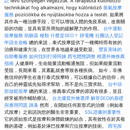
記
lévő szőnyegen végezzük. A terapeuta különböző
technikákat fog alkalmazni, hogy különböző
脹氣按摩
服務
pozíciókba és nyújtásokba hozza a testét. 如果將
其作為一種治療手段，它可以增強人體的免疫系統，改善關
節的功能，並具有眾所周知的緩解壓力的作用。
台中運動
按摩服務
助聽器 種類
什麼是SEO？
靜電機
社團法人登記
申請全攻略
總的來說，泰式按摩提供了一種獨特而有效的
治療和健康方法，在世界各地越來越受歡迎。
豐富美味的
自助餐服務
如何找到打掃阿姨
西屯體態調整
精選外燴推薦
指南
人健康時，生命能量流動暢通無阻，但如果能量流動
受阻，長期來看，其紊亂就會導致各種疾病。 如今，非佛
教信仰的學生在進行泰式按摩時，可以根據自己的信仰，向
自己的神靈或先知尋求幫助，而不是向三寶求助。
台中頭
部放鬆按摩
總的來說，推薦泰式按摩的原因有很多，並且
經常被用作輔助療法。
台北優質外燴選擇
解答SEO的基礎
與應用問題
跳蚤
然而，在開始任何新形式的治療（例如泰
式按摩）之前諮詢您的醫生非常重要。
SSL證書的重要性
它的原始形式是按摩和身體鍛煉的結合，其有效性在於其複
雜的基礎，例如基於淋巴按摩和穴位按摩的技術。
西屯按