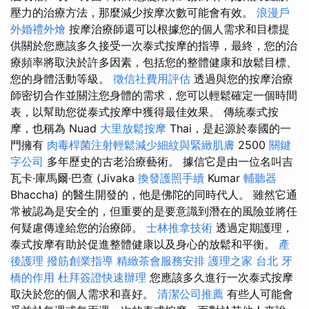
壓力的治療方法，那麼減少按摩次數可能會有效。
浪漫戶
外婚禮外燴
按摩治療師還可以根據您的個人需求和目標提
供關於您應該多久接受一次泰式按摩的指導，最終，您的治
療頻率將取決於許多因素，包括您的整體健康和放鬆目標、
您的身體活動等級。
徵信社費用評估
透過與您的按摩治療
師密切合作並關注您身體的需求，您可以輕鬆確定一個時間
表，以幫助您從泰式按摩中獲得最佳效果。 傳統泰式按
摩，也稱為 Nuad
大里放鬆按摩
Thai，是起源於泰國的一
門擁有
肉毒桿菌注射輕鬆減少細紋與緊緻肌膚
2500
關鍵
字公司
多年歷史的古老治療藝術。 據信它是由一位名叫吉
瓦卡·庫馬爾·巴查 (Jivaka
換發護照手續
Kumar
輔聽器
Bhaccha) 的醫生開發的，他是佛陀的同時代人。 雖然它通
常被認為是安全的，但重要的是要意識到潛在的風險並將任
何疑慮傳達給您的治療師。
士林推拿技術
透過定期護理，
泰式按摩有助於促進整體健康以及身心的放鬆和平衡。
產
後護理
撥筋創業指導
精緻茶會服務安排
護理之家 台北
牙
橋的作用
杜拜簽證快速辦理
您應該多久進行一次泰式按摩
取決於您的個人需求和喜好。
清潔公司推薦
有些人可能會