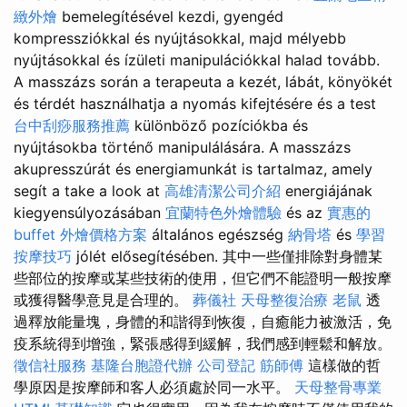
緻外燴
bemelegítésével kezdi, gyengéd
kompressziókkal és nyújtásokkal, majd mélyebb
nyújtásokkal és ízületi manipulációkkal halad tovább.
A masszázs során a terapeuta a kezét, lábát, könyökét
és térdét használhatja a nyomás kifejtésére és a test
台中刮痧服務推薦
különböző pozíciókba és
nyújtásokba történő manipulálására. A masszázs
akupresszúrát és energiamunkát is tartalmaz, amely
segít a take a look at
高雄清潔公司介紹
energiájának
kiegyensúlyozásában
宜蘭特色外燴體驗
és az
實惠的
buffet 外燴價格方案
általános egészség
納骨塔
és
學習
按摩技巧
jólét elősegítésében. 其中一些僅排除對身體某
些部位的按摩或某些技術的使用，但它們不能證明一般按摩
或獲得醫學意見是合理的。
葬儀社
天母整復治療
老鼠
透
過釋放能量塊，身體的和諧得到恢復，自癒能力被激活，免
疫系統得到增強，緊張感得到緩解，我們感到輕鬆和解放。
徵信社服務
基隆台胞證代辦
公司登記
筋師傅
這樣做的哲
學原因是按摩師和客人必須處於同一水平。
天母整骨專業