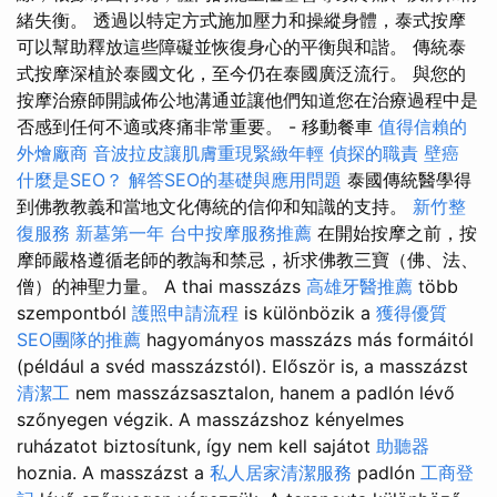
緒失衡。 透過以特定方式施加壓力和操縱身體，泰式按摩
可以幫助釋放這些障礙並恢復身心的平衡與和諧。 傳統泰
式按摩深植於泰國文化，至今仍在泰國廣泛流行。 與您的
按摩治療師開誠佈公地溝通並讓他們知道您在治療過程中是
否感到任何不適或疼痛非常重要。 - 移動餐車
值得信賴的
外燴廠商
音波拉皮讓肌膚重現緊緻年輕
偵探的職責
壁癌
什麼是SEO？
解答SEO的基礎與應用問題
泰國傳統醫學得
到佛教教義和當地文化傳統的信仰和知識的支持。
新竹整
復服務
新墓第一年
台中按摩服務推薦
在開始按摩之前，按
摩師嚴格遵循老師的教誨和禁忌，祈求佛教三寶（佛、法、
僧）的神聖力量。 A thai masszázs
高雄牙醫推薦
több
szempontból
護照申請流程
is különbözik a
獲得優質
SEO團隊的推薦
hagyományos masszázs más formáitól
(például a svéd masszázstól). Először is, a masszázst
清潔工
nem masszázsasztalon, hanem a padlón lévő
szőnyegen végzik. A masszázshoz kényelmes
ruházatot biztosítunk, így nem kell sajátot
助聽器
hoznia. A masszázst a
私人居家清潔服務
padlón
工商登