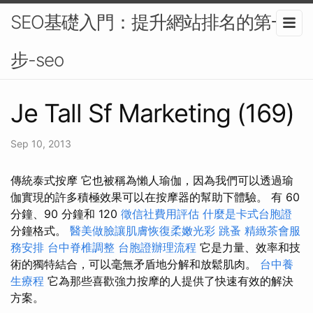
SEO基礎入門：提升網站排名的第一
步-seo
Je Tall Sf Marketing (169)
Sep 10, 2013
傳統泰式按摩 它也被稱為懶人瑜伽，因為我們可以透過瑜
伽實現的許多積極效果可以在按摩器的幫助下體驗。 有 60
分鐘、90 分鐘和 120
徵信社費用評估
什麼是卡式台胞證
分鐘格式。
醫美做臉讓肌膚恢復柔嫩光彩
跳蚤
精緻茶會服
務安排
台中脊椎調整
台胞證辦理流程
它是力量、效率和技
術的獨特結合，可以毫無矛盾地分解和放鬆肌肉。
台中養
生療程
它為那些喜歡強力按摩的人提供了快速有效的解決
方案。