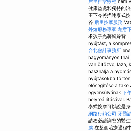
后里推拿療程
nem vi
健康益處和獨特的治
王下令將描述泰式按
谷
后里按摩服務
Va
外燴服務專家
創意
求孩子光著腳跺背，以緩解痙攣
nyújtást, a kompres
台北會計事務所
ener
hagyományos thai m
van öltözve, laza, 
használja a nyomás 
nyújtásokba történ
elősegítése a take 
egyensúlyának
下
helyreállítá
泰式按摩可以說是身
網路行銷公司
牙醫
請務必諮詢您的醫生
薦
在整個治療過程中