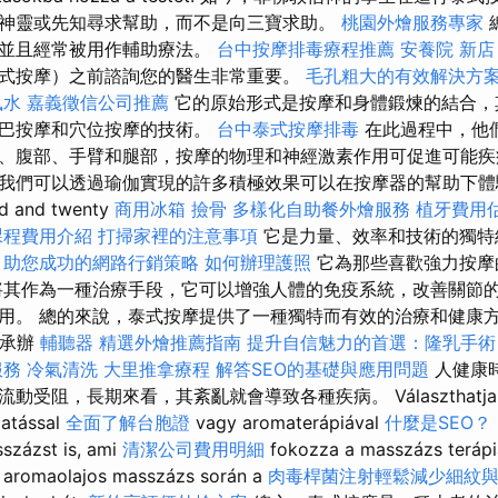
神靈或先知尋求幫助，而不是向三寶求助。
桃園外燴服務專家
，並且經常被用作輔助療法。
台中按摩排毒療程推薦
安養院 新店
式按摩）之前諮詢您的醫生非常重要。
毛孔粗大的有效解決方
風水
嘉義徵信公司推薦
它的原始形式是按摩和身體鍛煉的結合，
淋巴按摩和穴位按摩的技術。
台中泰式按摩排毒
在此過程中，他
、腹部、手臂和腿部，按摩的物理和神經激素作用可促進可能疾
我們可以透過瑜伽實現的許多積極效果可以在按摩器的幫助下體驗。
d and twenty
商用冰箱
撿骨
多樣化自助餐外燴服務
植牙費用
課程費用介紹
打掃家裡的注意事項
它是力量、效率和技術的獨特
。
助您成功的網路行銷策略
如何辦理護照
它為那些喜歡強力按摩
將其作為一種治療手段，它可以增強人體的免疫系統，改善關節
用。 總的來說，泰式按摩提供了一種獨特而有效的治療和健康
會承辦
輔聽器
精選外燴推薦指南
提升自信魅力的首選：隆乳手術
服務
冷氣清洗
大里推拿療程
解答SEO的基礎與應用問題
人健康
受阻，長期來看，其紊亂就會導致各種疾病。 Választhatja a g
atással
全面了解台胞證
vagy aromaterápiával
什麼是SEO？
százst is, ami
清潔公司費用明細
fokozza a masszázs terápiás
z aromaolajos masszázs során a
肉毒桿菌注射輕鬆減少細紋