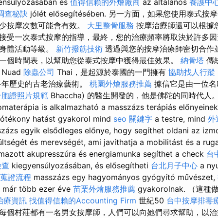
yensúlyozásában és
值得信賴的外燴廠商
az általános
養護中
調查秘訣
jólét elősegítésében. 另一方面，如果您使用
減少按摩次數可能會有效。
大里整骨服務
按摩治療師還可以根據
接受一次泰式按摩的指導，最終，您的治療頻率將取決於許多因
的身體活動等級。
新竹撥筋技術
透過與您的按摩治療師密切合作
一個時間表，以幫助您從泰式按摩中獲得最佳效果。
納骨塔
傳
Nuad
除蟲公司
Thai，是起源於泰國的一門擁有
協助找人行蹤
年歷史的古老治療藝術。
桃園外燴服務推薦
據信它是由一位名
台胞證照片規範
Bhaccha) 的醫生開發的，他是佛陀的同時代人。 Gy
materápia is alkalmazható a masszázs terápiás előnyeinek
ótékony hatást gyakorol mind
seo 關鍵字
a testre, mind
外
zázs egyik elsődleges előnye, hogy segíthet oldani az izmo
tségét és merevségét, ami javíthatja a mobilitást és a rug
mazott akupresszúra és energiamunka segíthet a check
台
檢查
kiegyensúlyozásában, és elősegítheti
台北月子中心
a nyu
蒐證流程
masszázs egy hagyományos gyógyító művészet,
n már több ezer éve
苗栗外燴服務推薦
gyakorolnak. 
治療資訊
找值得信賴的Accounting Firm
世紀50
台中按摩排毒
每個村莊都有一名男女按摩師，人們可以向她們尋求幫助，以治