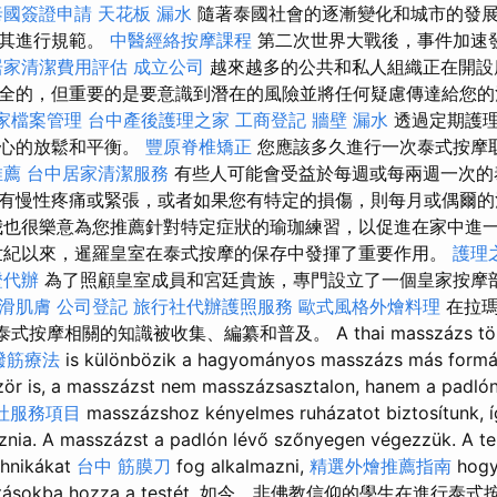
泰國簽證申請
天花板 漏水
隨著泰國社會的逐漸變化和城市的發
對其進行規範。
中醫經絡按摩課程
第二次世界大戰後，事件加速
居家清潔費用評估
成立公司
越來越多的公共和私人組織正在開設
全的，但重要的是要意識到潛在的風險並將任何疑慮傳達給您
商家檔案管理
台中產後護理之家
工商登記
牆壁 漏水
透過定期護
身心的放鬆和平衡。
豐原脊椎矯正
您應該多久進行一次泰式按摩
推薦
台中居家清潔服務
有些人可能會受益於每週或每兩週一次的
有慢性疼痛或緊張，或者如果您有特定的損傷，則每月或偶爾的
我也很樂意為您推薦針對特定症狀的瑜珈練習，以促進在家中進
紀以來，暹羅皇室在泰式按摩的保存中發揮了重要作用。
護理
證代辦
為了照顧皇室成員和宮廷貴族，專門設立了一個皇家按摩
滑肌膚
公司登記
旅行社代辦護照服務
歐式風格外燴料理
在拉瑪
與泰式按摩相關的知識被收集、編纂和普及。 A thai masszázs t
撥筋療法
is különbözik a hagyományos masszázs más formáit
zör is, a masszázst nem masszázsasztalon, hanem a padló
社服務項目
masszázshoz kényelmes ruházatot biztosítunk, 
oznia. A masszázst a padlón lévő szőnyegen végezzük. A t
hnikákat
台中 筋膜刀
fog alkalmazni,
精選外燴推薦指南
hogy
 nyújtásokba hozza a testét. 如今，非佛教信仰的學生在