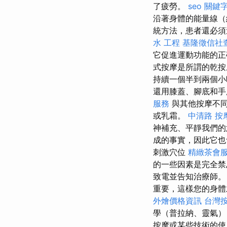
了疲勞。
seo 關鍵
沿著身體的能量線（
統方法，患者還必須
水 工程
基隆徵信社
它促進運動功能的正
式按摩是所謂的乾按
持續一個半到兩個小
還用膝蓋、腳底和手
服務
與其他按摩不同
或乳霜。
中清路 按
神補充、平靜我們
成的事實，因此它
刺激穴位
精緻茶會
的一些因素是完全禁
致電並告知治療師
重要，這樣您的身體
外燴價格資訊
台灣
學（普拉納、靈氣）
按摩或某些技術的使