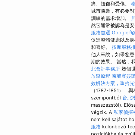
痛、扭傷和受傷。
城市職業，有必要
訓練的需求增加。
然它通常被認為是安
服務首選
Google
促進整體健康以及
和喜好。
按摩服務
他人來說，如果您患
期的效果。 當然，
北會計事務所
幾個世
放鬆療程
柬埔寨簽
效解決方案，重拾光
（1787-1851），
szempontból
台北
masszázstól). Elős
végzik. A
私家偵探
nem kell sajátot h
服務
különböző tec
pozíciókba és