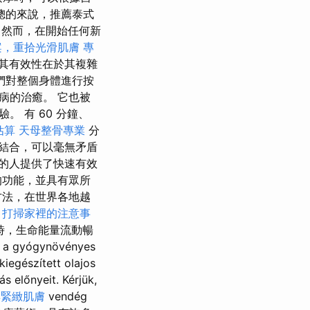
總的來說，推薦泰式
然而，在開始任何新
案，重拾光滑肌膚
專
其有效性在於其複雜
們對整個身體進行按
病的治癒。 它也被
 有 60 分鐘、
估算
天母整骨專業
分
結合，可以毫無矛盾
的人提供了快速有效
的功能，並具有眾所
方法，在世界各地越
打掃家裡的注意事
時，生命能量流動暢
yógynövényes
kiegészített olajos
 előnyeit. Kérjük,
與緊緻肌膚
vendég