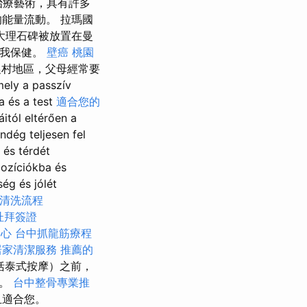
治療藝術，具有許多
能量流動。 拉瑪國
大理石碑被放置在曼
自我保健。
壁癌
桃園
村地區，父母經常要
y a passzív
a és a test
適合您的
tól eltérően a
dég teljesen fel
 és térdét
ozíciókba és
ég és jólét
清洗流程
杜拜簽證
中心
台中抓龍筋療程
居家清潔服務
推薦的
括泰式按摩）之前，
慮。
台中整骨專業推
且適合您。