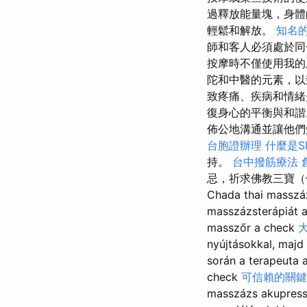
過釋放能量塊，身體
輕鬆和解放。
知名的
師和客人必須處於
按摩時不僅使用我的
陀和中醫的元素，以
致疼痛、疾病和情緒
復身心的平衡與和諧
佈公地溝通並讓他們
台胞證辦理
什麼是S
持。
台中撥筋療法
忌，祈求佛教三寶（佛、法、僧
Chada thai masszá
masszázsterápiát a
masszőr a check
nyújtásokkal, majd
során a terapeuta a
check
可信賴的關鍵
masszázs akupressz