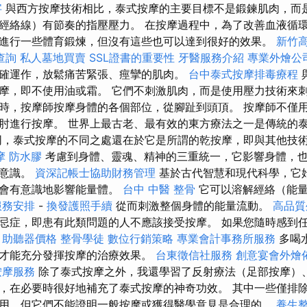
字
與西方按摩技術相比，泰式按摩的主要目標不是鍛鍊肌肉，而
經絡線）有節奏的指壓壓力。 在按摩過程中，為了改善血液循
進行一些體育鍛煉，但沒有這些也可以達到很好的效果。
新竹
查詢
私人墓地買賣
SSL證書的重要性
牙醫服務介紹
專業外燴公
確運作，放鬆痛苦緊張、痙攣的肌肉。
台中泰式按摩排毒療程
摩，即不使用油或霜。 它們不刺激肌肉，而是使用壓力技術來刺
時，按摩師按摩身體的各個部位，從腳趾到頭頂。 按摩師不僅
肘進行按摩。 世界上最古老、最有效的東方療法之一是傳統的
，泰式按摩的不同之處還在於它是所謂的乾按摩，即與其他技
摩
防水膠
考慮到身體、靈魂、精神的三重統一，它影響身體，
的意識。
資深記帳士協助財務管理
基於古代智慧和現代科學，它
也會有意識地影響能量體。
台中 中醫 整骨
它可以溶解經絡（能量
服務安排
-
換發護照手續
從而刺激整個身體的能量流動。
高品質
忌症，即患有此類問題的人不應該接受按摩。 如果您隨時感到
。
助聽器價格
整骨學徒
數位行銷策略
專業會計事務所服務
多喝
才能充分發揮按摩的治療效果。
台東徵信社服務
創意宴會外燴
按摩服務
除了泰式按摩之外，我還學習了反射療法（足部按摩）
，在必要時很好地補充了泰式按摩的神奇功效。 其中一些僅排
用，但它們不能證明一般按摩或獲得醫學意見是合理的。
養生