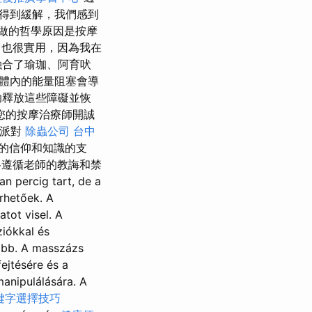
得到緩解，我們感到
做的哲學原因是按摩
也很實用，因為我在
融合了瑜珈、阿育吠
體內的能量阻塞會導
助釋放這些障礙並恢
您的按摩治療師開誠
人派對
除蟲公司
台中
的信仰和知識的支
遵循老師的教誨和禁
rcig tart, de a
rhetőek. A
tot visel. A
iókkal és
vább. A masszázs
ejtésére és a
anipulálására. A
鍵字選擇技巧