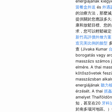
energiájának kieg
當餐盒外送
és
外遇
的治療方法，那麼
提供關於您應該多久
康和放鬆目標、您
求，您可以輕鬆確定
新竹高評價外燴方案
造完美比例的臉型
多
查 (Jivaka Kumar
borogatás vagy aro
masszázs számos j
elmére. A thai mass
kötőszövetek feszül
masszázsban alkal
energiájának
聽力
érzését. A thai
抓姦
amelyet Thaiföldö
知，甚至在20
牙科
於南多瑙河地區。）