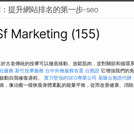
門：提升網站排名的第一步-seo
 Sf Marketing (155)
基於古老傳統的按摩可以徹底移動、放鬆肌肉，並對關節和循環
社服務
新竹按摩服務
台中外燴服務首選
台胞證
它增強我們的免
並啟動自我修復過程。
實力堅強的SEO專業公司
基隆台胞證代辦
路，像治癒一樣恢復身體紊亂的能量平衡，從而改善健康、消除