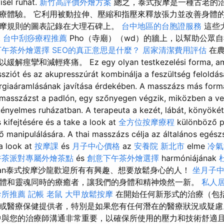
sel ruhát.
新竹高評價外燴方案
總之，泰式按摩是一種古老的
療體驗。 它利用被動拉伸、壓縮和指壓來釋放張力並改善身體的
摩規則的圖表記錄在大理石碑上。
台中地區的台胞證服務
這些
t
台中刮痧療程推薦
Pho（寺廟）（wd）的牆上，以幫助公眾
下午茶外燴選擇
SEO的真正意思是什麼？
居家清潔費用評估
在農
和減輕疼痛。 Ez egy olyan testkezelési forma, amel
sziót és az akupresszúrát kombinálja a feszültség feloldás
giaáramlásának javítása érdekében. A masszázs más formái
asszázst a padlón, egy szőnyegen végzik, miközben a ven
kényelmes ruházatban. A terapeuta a kezét, lábát, könyökét
kifejtésére és a take a look at
全方位按摩療程
különböző p
ő manipulálására. A thai masszázs célja az általános egészs
a look at
按摩課
és
月子中心價格
az
安養院 新北市
elme
冷氣
午茶派對專屬外燴茶點
és
創意下午茶外燴選擇
harmóniájának
sával. Ban泰式按摩沙龍歡迎所有有興趣、想要放鬆身心的人！
坐月子
體和靈魂同時的療癒者，讓我們的身體和精神煥然一新。
私人
診所推薦
記帳
老鼠
大甲放鬆按摩
在開始任何新形式的治療（包
或醫療保健提供者，特別是如果您有任何潛在的醫療狀況或疑
與您的治療師溝通非常重要，以確保所使用的壓力和技術舒適