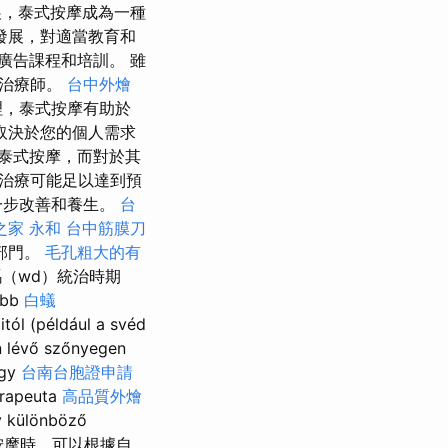
展，泰式按摩成為一種
發展，對適當教育和
廣告課程和培訓。 雖
的治療師。
台中外燴
理，泰式按摩有助於
取決於您的個人需求
泰式按摩，而對於其
治療可能足以達到預
一步改善和養生。
台
之家 永和
台中筋膜刀
部門。
毛孔粗大的有
（wd）統治時期
öbb
白蟻
ól (például a svéd
n lévő szőnyegen
így
台南台胞證申請
erapeuta
高品質外燴
 különböző
進行泰式按摩時，可以根據自