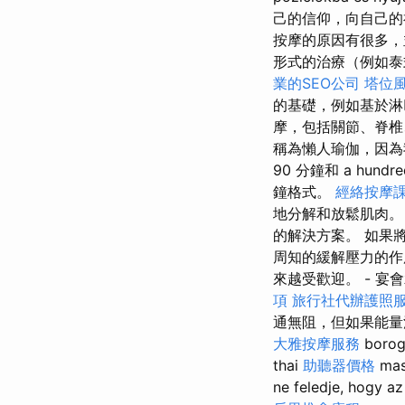
己的信仰，向自己的
按摩的原因有很多
形式的治療（例如泰
業的SEO公司
塔位
的基礎，例如基於
摩，包括關節、脊椎
稱為懶人瑜伽，因為
90 分鐘和 a hundre
鐘格式。
經絡按摩
地分解和放鬆肌肉
的解決方案。 如果
周知的緩解壓力的作
來越受歡迎。 - 宴
項
旅行社代辦護照
通無阻，但如果能量流動
大雅按摩服務
borog
thai
助聽器價格
mas
ne feledje, hogy a