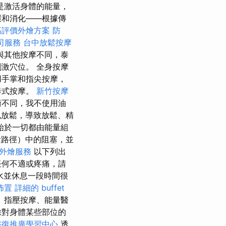
是激活身體的能量，
環和消化——根據傳
高評價外燴方案
防
司服務
台中放鬆按摩
與其他按摩不同，泰
激穴位。 全身按摩
用手掌和指尖按摩，
泰式按摩。
新竹按摩
術不同，我不使用油
也放鬆，導致放鬆、精
始於一切都由能量組
路徑）中的阻塞，並
外燴服務
以下列出
任何不適或疼痛，請
水並休息一段時間很
佈置
詳細的 buffet
、指壓按摩、能量醫
除對身體某些部位的
整復推廣學習中心
透