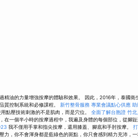
過精油的力量增強按摩的體驗和效果。 因此，2016年，泰國衛
括品質控制系統和必修課程。
新竹整骨服務
專業會議點心供應
助
使用點壓技術刺激的不是肌肉，而是穴位。
全面了解台胞證
竹北
，在一個半小時​​的按摩過程中，我遍及身體的每個部位，從腳
23
我不僅用手掌和指尖按摩，還用膝蓋、腳底和手肘按摩。
打
壓力，你不會渾身都是藍綠色的斑點，你只會感到精力充沛，一