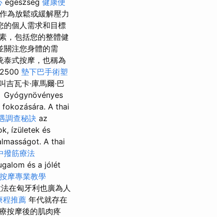
心
egészség
健康便
泰式按摩作為放鬆或緩解壓力
您的個人需求和目標
素，包括您的整體健
並關注您身體的需
統泰式按摩，也稱為
2500
墊下巴手術塑
叫吉瓦卡·庫馬爾·巴
ógynövényes
 fokozására. A thai
遇調查秘訣
az
k, ízületek és
almasságot. A thai
中撥筋療法
galom és a jólét
按摩專業教學
（這種做法在匈牙利也廣為人
療程推薦
年代就存在
療按摩後的肌肉疼