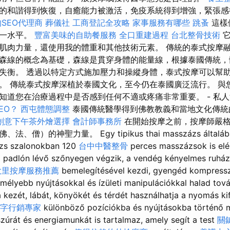
的和諧得到恢復，自癒能力被激活，免疫系統得到增強，緊張感
SEO代理商
葬儀社
工商登記全攻略
家事服務有哪些
跳蚤
這樣
同一水平。
豐富美味的自助餐服務
全口重建過程
台北整骨技術
它
肌肉力量，還使用我的體重和其他技術元素。 傳統的泰式按摩
森線的概念為基礎，森線是貫穿身體的能量線，根據泰國傳統，
失衡。 透過以特定方式施加壓力和操縱身體，泰式按摩可以幫
。 傳統泰式按摩深植於泰國文化，至今仍在泰國廣泛流行。 與
知道您在治療過程中是否感到任何不適或疼痛非常重要。 - 私
EO？
西屯體態調整
泰國傳統醫學得到佛教教義和當地文化傳統
創意下午茶外燴選擇
會計師事務所
在開始按摩之前，按摩師嚴格
）的神聖力量。 Egy tipikus thai masszázs általában pe
zs szalonokban 120
台中中醫整骨
perces masszázsok is elé
 padlón lévő szőnyegen végzik, a vendég kényelmes ruháza
大里按摩服務推薦
bemelegítésével kezdi, gyengéd kompressz
 mélyebb nyújtásokkal és ízületi manipulációkkal halad to
 kezét, lábát, könyökét és térdét használhatja a nyomás kif
字行銷專家
különböző pozíciókba és nyújtásokba történő m
úrát és energiamunkát is tartalmaz, amely segít a test
關