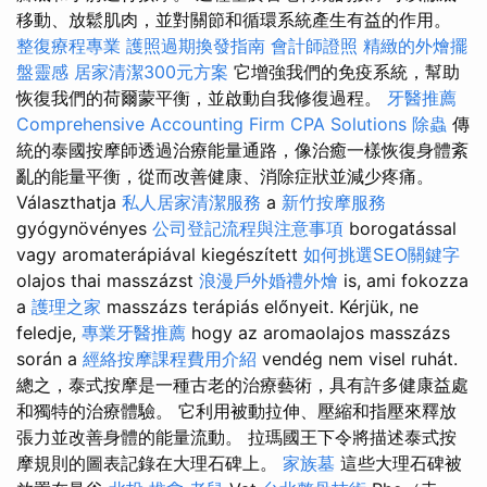
移動、放鬆肌肉，並對關節和循環系統產生有益的作用。
整復療程專業
護照過期換發指南
會計師證照
精緻的外燴擺
盤靈感
居家清潔300元方案
它增強我們的免疫系統，幫助
恢復我們的荷爾蒙平衡，並啟動自我修復過程。
牙醫推薦
Comprehensive Accounting Firm CPA Solutions
除蟲
傳
統的泰國按摩師透過治療能量通路，像治癒一樣恢復身體紊
亂的能量平衡，從而改善健康、消除症狀並減少疼痛。
Választhatja
私人居家清潔服務
a
新竹按摩服務
gyógynövényes
公司登記流程與注意事項
borogatással
vagy aromaterápiával kiegészített
如何挑選SEO關鍵字
olajos thai masszázst
浪漫戶外婚禮外燴
is, ami fokozza
a
護理之家
masszázs terápiás előnyeit. Kérjük, ne
feledje,
專業牙醫推薦
hogy az aromaolajos masszázs
során a
經絡按摩課程費用介紹
vendég nem visel ruhát.
總之，泰式按摩是一種古老的治療藝術，具有許多健康益處
和獨特的治療體驗。 它利用被動拉伸、壓縮和指壓來釋放
張力並改善身體的能量流動。 拉瑪國王下令將描述泰式按
摩規則的圖表記錄在大理石碑上。
家族墓
這些大理石碑被