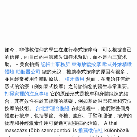
如今，非佛教信仰的學生在進行泰式按摩時，可以根據自己
的信仰，向自己的神靈或先知尋求幫助，而不是向三寶求
助。 - 美食拍攝
記帳士事務所
東海放鬆按摩
歐式外燴精緻
體驗
助聽器公司
總的來說，推薦泰式按摩的原因有很多，
並且經常被用作輔助療法。
植牙費用
然而，在開始任何新
形式的治療（例如泰式按摩）之前諮詢您的醫生非常重要。
打掃家裡的注意事項
它的原始形式是按摩和身體鍛煉的結
合，其有效性在於其複雜的基礎，例如基於淋巴按摩和穴位
按摩的技術。
台北辦理台胞證
在此過程中，他們對整個身
體進行按摩，包括關節、脊椎、腹部、手臂和腿部，按摩的
物理和神經激素作用可促進可能疾病的治癒。 A thai
masszázs több szempontból is
推薦徵信社
különbözik