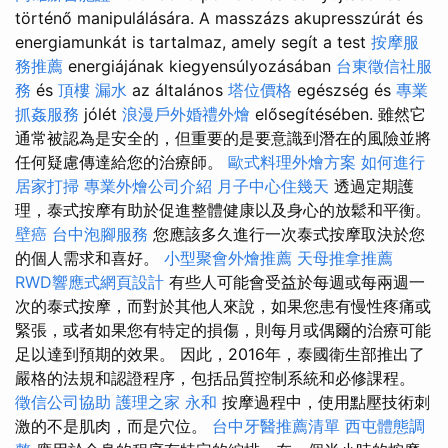
történő manipulálására. A masszázs akupresszúrát és
energiamunkát is tartalmaz, amely segít a test
按摩服
務推薦
energiájának kiegyensúlyozásában
台東徵信社服
務
és
頂樓 漏水
az általános
塔位價格
egészség és
專業
抓姦服務
jólét
浪漫戶外婚禮外燴
elősegítésében. 雖然它
通常被認為是安全的，但重要的是要意識到潛在的風險並將
任何疑慮傳達給您的治療師。
歐式料理外燴方案
如何進行
居家打掃
專業外燴公司介紹
月子中心住幾天
透過定期護
理，泰式按摩有助於促進整體健康以及身心的放鬆和平衡。
壁癌
台中泡腳服務
您應該多久進行一次泰式按摩取決於您
的個人需求和喜好。
小型聚會外燴推薦
天母推拿推薦
RWD響應式網頁設計
有些人可能會受益於每週或每兩週一
次的泰式按摩，而對於其他人來說，如果您患有慢性疼痛或
緊張，或者如果您有特定的損傷，則每月或偶爾的治療可能
足以達到預期的效果。 因此，2016年，泰國衛生部推出了
嚴格的法規和認證程序，包括品質控制系統和必修課程。
徵信公司協助
護理之家 永和
按摩過程中，使用點壓技術刺
激的不是肌肉，而是穴位。
台中牙醫推薦清單
西屯體態調