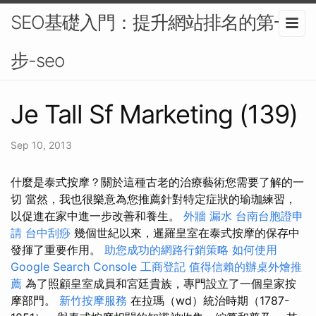
SEO基礎入門：提升網站排名的第一
步-seo
Je Tall Sf Marketing (139)
Sep 10, 2013
什麼是泰式按摩？關於這種古老的治療藝術您需要了解的一
切 當然，我也很樂意為您推薦針對特定症狀的瑜珈練習，
以促進在家中進一步改善和養生。
外牆 漏水
台南台胞證申
請
台中刮痧
幾個世紀以來，暹羅皇室在泰式按摩的保存中
發揮了重要作用。
助您成功的網路行銷策略
如何使用
Google Search Console
工商登記
值得信賴的辦桌外燴推
薦
為了照顧皇室成員和宮廷貴族，專門設立了一個皇家按
摩部門。
新竹按摩服務
在拉瑪（wd）統治時期（1787-