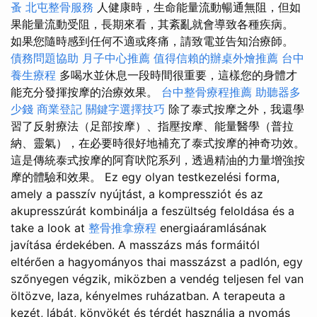
蚤
北屯整骨服務
人健康時，生命能量流動暢通無阻，但如
果能量流動受阻，長期來看，其紊亂就會導致各種疾病。
如果您隨時感到任何不適或疼痛，請致電並告知治療師。
債務問題協助
月子中心推薦
值得信賴的辦桌外燴推薦
台中
養生療程
多喝水並休息一段時間很重要，這樣您的身體才
能充分發揮按摩的治療效果。
台中整骨療程推薦
助聽器多
少錢
商業登記
關鍵字選擇技巧
除了泰式按摩之外，我還學
習了反射療法（足部按摩）、指壓按摩、能量醫學（普拉
納、靈氣），在必要時很好地補充了泰式按摩的神奇功效。
這是傳統泰式按摩的阿育吠陀系列，透過精油的力量增強按
摩的體驗和效果。 Ez egy olyan testkezelési forma,
amely a passzív nyújtást, a kompressziót és az
akupresszúrát kombinálja a feszültség feloldása és a
take a look at
整骨推拿療程
energiaáramlásának
javítása érdekében. A masszázs más formáitól
eltérően a hagyományos thai masszázst a padlón, egy
szőnyegen végzik, miközben a vendég teljesen fel van
öltözve, laza, kényelmes ruházatban. A terapeuta a
kezét, lábát, könyökét és térdét használja a nyomás