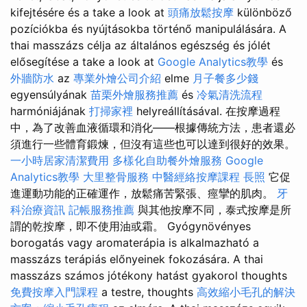
kifejtésére és a take a look at
頭痛放鬆按摩
különböző
pozíciókba és nyújtásokba történő manipulálására. A
thai masszázs célja az általános egészség és jólét
elősegítése a take a look at
Google Analytics教學
és
外牆防水
az
專業外燴公司介紹
elme
月子餐多少錢
egyensúlyának
苗栗外燴服務推薦
és
冷氣清洗流程
harmóniájának
打掃家裡
helyreállításával. 在按摩過程
中，為了改善血液循環和消化——根據傳統方法，患者還必
須進行一些體育鍛煉，但沒有這些也可以達到很好的效果。
一小時居家清潔費用
多樣化自助餐外燴服務
Google
Analytics教學
大里整骨服務
中醫經絡按摩課程
長照
它促
進運動功能的正確運作，放鬆痛苦緊張、痙攣的肌肉。
牙
科治療資訊
記帳服務推薦
與其他按摩不同，泰式按摩是所
謂的乾按摩，即不使用油或霜。 Gyógynövényes
borogatás vagy aromaterápia is alkalmazható a
masszázs terápiás előnyeinek fokozására. A thai
masszázs számos jótékony hatást gyakorol thoughts
免費按摩入門課程
a testre, thoughts
高效縮小毛孔的解決