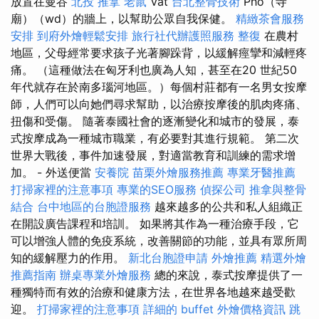
放置在曼谷
北投 推拿
老鼠
Vat
台北整骨技術
Pho（寺
廟）（wd）的牆上，以幫助公眾自我保健。
精緻茶會服務
安排
到府外燴輕鬆安排
旅行社代辦護照服務
整復
在農村
地區，父母經常要求孩子光著腳跺背，以緩解痙攣和減輕疼
痛。 （這種做法在匈牙利也廣為人知，甚至在20 世紀50
年代就存在於南多瑙河地區。）每個村莊都有一名男女按摩
師，人們可以向她們尋求幫助，以治療按摩後的肌肉疼痛、
扭傷和受傷。 隨著泰國社會的逐漸變化和城市的發展，泰
式按摩成為一種城市職業，有必要對其進行規範。 第二次
世界大戰後，事件加速發展，對適當教育和訓練的需求增
加。 - 外送便當
安養院
苗栗外燴服務推薦
專業牙醫推薦
打掃家裡的注意事項
專業的SEO服務
偵探公司
推拿與整骨
結合
台中地區的台胞證服務
越來越多的公共和私人組織正
在開設廣告課程和培訓。 如果將其作為一種治療手段，它
可以增強人體的免疫系統，改善關節的功能，並具有眾所周
知的緩解壓力的作用。
新北台胞證申請
外燴推薦
精選外燴
推薦指南
辦桌專業外燴服務
總的來說，泰式按摩提供了一
種獨特而有效的治療和健康方法，在世界各地越來越受歡
迎。
打掃家裡的注意事項
詳細的 buffet 外燴價格資訊
跳