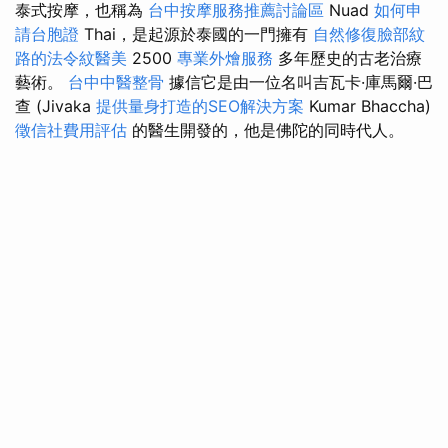
泰式按摩，也稱為
台中按摩服務推薦討論區
Nuad
如何申
請台胞證
Thai，是起源於泰國的一門擁有
自然修復臉部紋
路的法令紋醫美
2500
專業外燴服務
多年歷史的古老治療
藝術。
台中中醫整骨
據信它是由一位名叫吉瓦卡·庫馬爾·巴
查 (Jivaka
提供量身打造的SEO解決方案
Kumar Bhaccha)
徵信社費用評估
的醫生開發的，他是佛陀的同時代人。