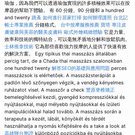
瑜伽，因為我們可以透過瑜伽實現的許多積極效果可以在按
摩器的幫助下體驗。 有 60 分鐘、90 分鐘和 a hundred
and twenty
跳蚤
如何進行居家打掃
如何辦理護照
台北記
帳士專業推薦
分鐘格式。
台中按摩服務推薦
寶塔
專注皮
膚健康與美容的醫美皮膚科
歐式外燴精緻體驗
它是力量、
效率和技術的獨特結合，可以毫無矛盾地分解和放鬆肌肉。
士林推拿技術
它為那些喜歡強力按摩的人提供了快速有效
的解決方案。 Egy tipikus thai masszázs általában
percig tart, de a Chada thai masszázs szalonokban
one hundred twenty
解答SEO的基礎與應用問題
perces
masszázsok is elérhetőek. A masszázsterápiát a
padlón lévő szőnyegen végzik, a vendég kényelmes
ruházatot visel. A masszőr a check
豐原脊椎矯正
bemelegítésével kezdi, gyengéd kompressziókkal és
nyújtásokkal, majd mélyebb nyújtásokkal és ízületi
manipulációkkal halad tovább. A masszázs során a
terapeuta a kezét, lábát, könyökét és térdét
használhatja a nyomás kifejtésére és a take a look at
高雄辦台胞證
különböző pozíciókba és nyújtásokba