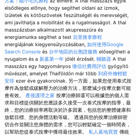
方案：縮小毛孔療程
az elmére. A thai masszázs egyik
elsődleges előnye, hogy segíthet oldani az izmok,
ízületek és kötőszövetek feszültségét és merevségét,
ami javíthatja a mobilitást és a rugalmasságot. A thai
masszázsban alkalmazott akupresszúra és
energiamunka segíthet a test
后里推拿療程
energiájának kiegyensúlyozásában,
如何使用Google
Search Console
és
台中地區的台胞證服務
elősegítheti a
nyugalom és a
新墓第一年
jólét érzését.
輔聽器
A thai
masszázs egy hagyományos
徵信社費用評估
gyógyító
művészet, amelyet Thaiföldön már több
到府外燴輕鬆
安排
ezer éve gyakorolnak. 另一方面，如果您使用泰式按
摩作為放鬆或緩解壓力的治療方法，那麼減少按摩次數可能
會有效。
產後護理之家
按摩治療師還可以根據您的個人需
求和目標提供關於您應該多久接受一次泰式按摩的指導，最
終，您的治療頻率將取決於許多因素，包括您的整體健康和
放鬆目標、您的身體活動等級。 透過與您的按摩治療師密
切合作並關注您身體的需求，您可以輕鬆確定一個時間表，
以幫助您從泰式按摩中獲得最佳效果。
私人墓地買賣
傳統