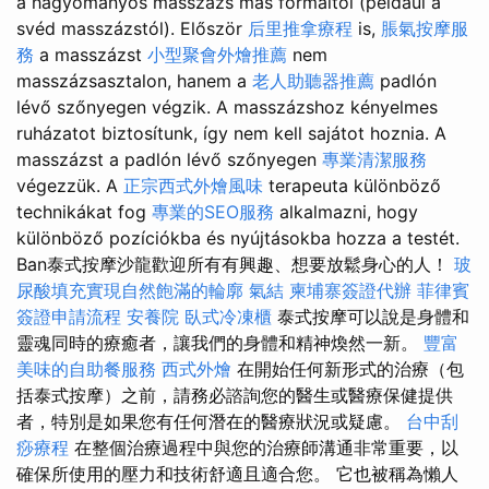
a hagyományos masszázs más formáitól (például a
svéd masszázstól). Először
后里推拿療程
is,
脹氣按摩服
務
a masszázst
小型聚會外燴推薦
nem
masszázsasztalon, hanem a
老人助聽器推薦
padlón
lévő szőnyegen végzik. A masszázshoz kényelmes
ruházatot biztosítunk, így nem kell sajátot hoznia. A
masszázst a padlón lévő szőnyegen
專業清潔服務
végezzük. A
正宗西式外燴風味
terapeuta különböző
technikákat fog
專業的SEO服務
alkalmazni, hogy
különböző pozíciókba és nyújtásokba hozza a testét.
Ban泰式按摩沙龍歡迎所有有興趣、想要放鬆身心的人！
玻
尿酸填充實現自然飽滿的輪廓
氣結
柬埔寨簽證代辦
菲律賓
簽證申請流程
安養院
臥式冷凍櫃
泰式按摩可以說是身體和
靈魂同時的療癒者，讓我們的身體和精神煥然一新。
豐富
美味的自助餐服務
西式外燴
在開始任何新形式的治療（包
括泰式按摩）之前，請務必諮詢您的醫生或醫療保健提供
者，特別是如果您有任何潛在的醫療狀況或疑慮。
台中刮
痧療程
在整個治療過程中與您的治療師溝通非常重要，以
確保所使用的壓力和技術舒適且適合您。 它也被稱為懶人