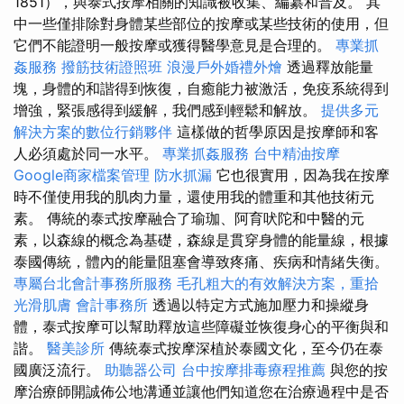
1851），與泰式按摩相關的知識被收集、編纂和普及。 其
中一些僅排除對身體某些部位的按摩或某些技術的使用，但
它們不能證明一般按摩或獲得醫學意見是合理的。
專業抓
姦服務
撥筋技術證照班
浪漫戶外婚禮外燴
透過釋放能量
塊，身體的和諧得到恢復，自癒能力被激活，免疫系統得到
增強，緊張感得到緩解，我們感到輕鬆和解放。
提供多元
解決方案的數位行銷夥伴
這樣做的哲學原因是按摩師和客
人必須處於同一水平。
專業抓姦服務
台中精油按摩
Google商家檔案管理
防水抓漏
它也很實用，因為我在按摩
時不僅使用我的肌肉力量，還使用我的體重和其他技術元
素。 傳統的泰式按摩融合了瑜珈、阿育吠陀和中醫的元
素，以森線的概念為基礎，森線是貫穿身體的能量線，根據
泰國傳統，體內的能量阻塞會導致疼痛、疾病和情緒失衡。
專屬台北會計事務所服務
毛孔粗大的有效解決方案，重拾
光滑肌膚
會計事務所
透過以特定方式施加壓力和操縱身
體，泰式按摩可以幫助釋放這些障礙並恢復身心的平衡與和
諧。
醫美診所
傳統泰式按摩深植於泰國文化，至今仍在泰
國廣泛流行。
助聽器公司
台中按摩排毒療程推薦
與您的按
摩治療師開誠佈公地溝通並讓他們知道您在治療過程中是否