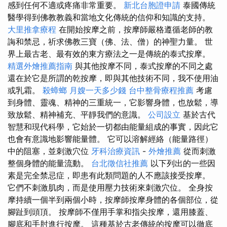
感到任何不適或疼痛非常重要。
新北台胞證申請
泰國傳統
醫學得到佛教教義和當地文化傳統的信仰和知識的支持。
大里推拿療程
在開始按摩之前，按摩師嚴格遵循老師的教
誨和禁忌，祈求佛教三寶（佛、法、僧）的神聖力量。 世
界上最古老、最有效的東方療法之一是傳統的泰式按摩。
精選外燴推薦指南
與其他按摩不同，泰式按摩的不同之處
還在於它是所謂的乾按摩，即與其他技術不同，我不使用油
或乳霜。
殺蟑螂
月嫂一天多少錢
台中整骨療程推薦
考慮
到身體、靈魂、精神的三重統一，它影響身體，也放鬆，導
致放鬆、精神補充、平靜我們的意識。
公司設立
基於古代
智慧和現代科學，它始於一切都由能量組成的事實，因此它
也會有意識地影響能量體。 它可以溶解經絡（能量路徑）
中的阻塞，並刺激穴位
牙科治療資訊
-
外燴推薦
從而刺激
整個身體的能量流動。
台北徵信社推薦
以下列出的一些因
素是完全禁忌症，即患有此類問題的人不應該接受按摩。
它們不刺激肌肉，而是使用壓力技術來刺激穴位。 全身按
摩持續一個半到兩個小時，按摩師按摩身體的各個部位，從
腳趾到頭頂。 按摩師不僅用手掌和指尖按摩，還用膝蓋、
腳底和手肘進行按摩。 這種基於古老傳統的按摩可以徹底