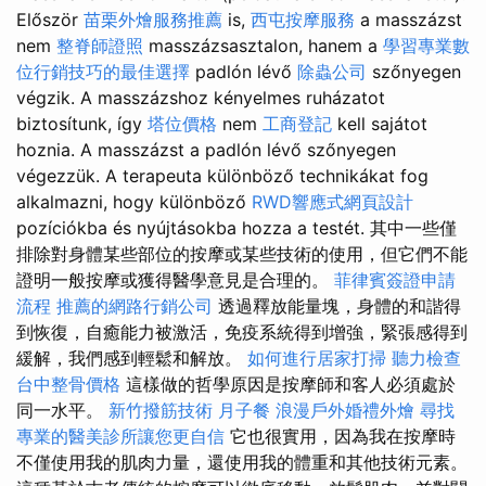
Először
苗栗外燴服務推薦
is,
西屯按摩服務
a masszázst
nem
整脊師證照
masszázsasztalon, hanem a
學習專業數
位行銷技巧的最佳選擇
padlón lévő
除蟲公司
szőnyegen
végzik. A masszázshoz kényelmes ruházatot
biztosítunk, így
塔位價格
nem
工商登記
kell sajátot
hoznia. A masszázst a padlón lévő szőnyegen
végezzük. A terapeuta különböző technikákat fog
alkalmazni, hogy különböző
RWD響應式網頁設計
pozíciókba és nyújtásokba hozza a testét. 其中一些僅
排除對身體某些部位的按摩或某些技術的使用，但它們不能
證明一般按摩或獲得醫學意見是合理的。
菲律賓簽證申請
流程
推薦的網路行銷公司
透過釋放能量塊，身體的和諧得
到恢復，自癒能力被激活，免疫系統得到增強，緊張感得到
緩解，我們感到輕鬆和解放。
如何進行居家打掃
聽力檢查
台中整骨價格
這樣做的哲學原因是按摩師和客人必須處於
同一水平。
新竹撥筋技術
月子餐
浪漫戶外婚禮外燴
尋找
專業的醫美診所讓您更自信
它也很實用，因為我在按摩時
不僅使用我的肌肉力量，還使用我的體重和其他技術元素。