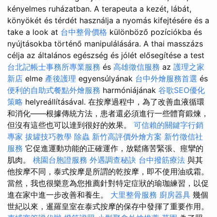
kényelmes ruházatban. A terapeuta a kezét, lábát,
könyökét és térdét használja a nyomás kifejtésére és a
take a look at
台中整骨價格
különböző pozíciókba és
nyújtásokba történő manipulálására. A thai masszázs
célja az általános egészség és jólét elősegítése a test
台北記帳士事務所專業服務
és
高雄徵信服務
az
護理之家
新店
elme
產後護理
egyensúlyának
台中外燴服務首選
és
便利的自助式餐點外燴服務
harmóniájának
谷歌SEO優化
策略
helyreállításával. 在按摩過程中，為了改善血液循環
和消化——根據傳統方法，患者還必須進行一些體育鍛煉，
但沒有這些也可以達到很好的效果。
可信賴的關鍵字行銷
專家
拔罐技巧教學
除蟲
新竹高評價外燴方案
新竹徵信社
服務
它促進運動功能的正確運作，放鬆痛苦緊張、痙攣的
肌肉。
桃園台胞證服務
外遇調查秘訣
台中撥筋療法
與其
他按摩不同，泰式按摩是所謂的乾按摩，即不使用油或霜。
當然，我也很樂意為您推薦針對特定症狀的瑜珈練習，以促
進在家中進一步改善和養生。
大里整骨服務
廚房器具
幾個
世紀以來，暹羅皇室在泰式按摩的保存中發揮了重要作用。