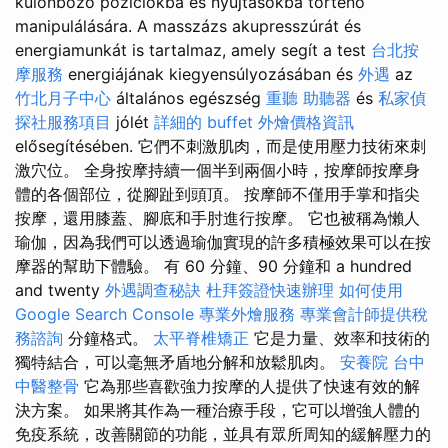
különböző pozíciókba és nyújtásokba történő
manipulálására. A masszázs akupresszúrát és
energiamunkát is tartalmaz, amely segít a test
台北按
摩服務
energiájának kiegyensúlyozásában és
外遇
az
竹北月子中心
általános egészség
重聽 助聽器
és
私家偵
探社服務項目
jólét
詳細的 buffet 外燴價格資訊
elősegítésében. 它們不刺激肌肉，而是使用壓力技術來刺
激穴位。 全身按摩持續一個半到兩個小時，按摩師按摩身
體的各個部位，從腳趾到頭頂。 按摩師不僅用手掌和指尖
按摩，還用膝蓋、腳底和手肘進行按摩。 它也被稱為懶人
瑜伽，因為我們可以透過瑜伽實現的許多積極效果可以在按
摩器的幫助下體驗。 有 60 分鐘、90 分鐘和 a hundred
and twenty
外遇調查秘訣
杜拜簽證快速辦理
如何使用
Google Search Console
專業外燴服務
專業會計師提供稅
務諮詢
分鐘格式。
太平脊椎矯正
它是力量、效率和技術的
獨特結合，可以毫無矛盾地分解和放鬆肌肉。
安養院
台中
中醫整骨
它為那些喜歡強力按摩的人提供了快速有效的解
決方案。 如果將其作為一種治療手段，它可以增強人體的
免疫系統，改善關節的功能，並具有眾所周知的緩解壓力的