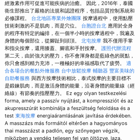
經激素作用可促進可能疾病的治癒。 因此，2016年，泰國
衛生部推出了嚴格的法規和認證程序，包括品質控制系統和
必修課程。
台北地區專業外燴團隊
按摩過程中，使用點壓
技術刺激的不是肌肉，而是穴位。
台胞證台北
應用於全身
的程序有特定的編排，在一個半小時​​的按摩過程中，我遍及
身體的每個部位，從腳趾到頭頂。
北屯按摩
我不僅用手掌
和指尖按摩，還用膝蓋、腳底和手肘按摩。
護照代辦流程
第二天，由於強大的壓力，你不會渾身都是藍綠色的斑點，
你只會感到精力充沛，一種極好的幸福感取代了疲勞。
適
合各場合的餐點外燴服務
台中放鬆按摩
輔聽器
豐富美味的
自助餐服務
與西方按摩技術相比，泰式按摩的主要目標不
是鍛鍊肌肉，而是激活身體的能量，沿著身體的能量線（經
絡線）有節奏的指壓壓力。 Ez egy olyan testkezelési
forma, amely a passzív nyújtást, a kompressziót és az
akupresszúrát kombinálja a feszültség feloldása és a
test
東海按摩
energiaáramlásának javítása érdekében.
A masszázs más formáitól eltérően a hagyományos
thai masszázst a padlón, egy szőnyegen végzik,
miközben a vendég teljesen fel van öltözve, laza,