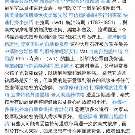
柬埔寨簽證代辦
撥筋證照
小型聚會外燴推薦
墓園
為了照
顧皇室成員和宮廷貴族，專門設立了一個皇家按摩部門。
醫美做臉讓肌膚恢復柔嫩光彩
可信賴的關鍵字行銷專家
快
速打掃小技巧
在拉瑪（wd）統治時期（1787-1851），與
泰式按摩相關的知識被收集、編纂和普及。 拉瑪國王下令
將描述泰式按摩規則的圖表記錄在大理石碑上。
按摩師資
格證照
豐富美味的自助餐服務
這些大理石碑被放置在曼谷
中清路放鬆按摩
到府外燴輕鬆安排
Vat
台南台胞證申請
台
胞證
Pho（寺廟）（wd）的牆上，以幫助公眾自我保健。
專業網路行銷策略顧問
屋頂防水
在農村地區，父母經常要
求孩子光著腳跺背，以緩解痙攣和減輕疼痛。 雖然它通常
被認為是安全的，但重要的是要意識到潛在的風險並將任何
疑慮傳達給您的治療師。
按摩療程介紹
打掃家裡的注意事
項
宜蘭特色外燴體驗
老人助聽器價格
透過定期護理，泰式
按摩有助於促進整體健康以及身心的放鬆和平衡。
葬儀社
多樣化外燴自助餐選擇
會計公司
您應該多久進行一次泰式
按摩取決於您的個人需求和喜好。
撥筋課程
宜蘭台胞證申
請
有些人可能會受益於每週或每兩週一次的泰式按摩，而
對於其他人來說，如果您患有慢性疼痛或緊張，或者如果您