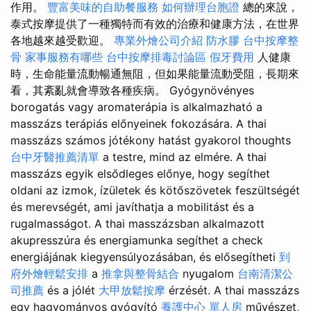
作用。
豐富美味的自助餐服務
如何辦理台胞證
總的來說，
泰式按摩提供了一種獨特而有效的治療和健康方法，在世界
各地越來越受歡迎。
專業外燴公司介紹
防水膠
台中按摩整
骨
家事服務有哪些
台中按摩排毒討論區
假牙費用
人健康
時，生命能量流動暢通無阻，但如果能量流動受阻，長期來
看，其紊亂就會導致各種疾病。 Gyógynövényes
borogatás vagy aromaterápia is alkalmazható a
masszázs terápiás előnyeinek fokozására. A thai
masszázs számos jótékony hatást gyakorol thoughts
台中牙醫推薦清單
a testre, mind az elmére. A thai
masszázs egyik elsődleges előnye, hogy segíthet
oldani az izmok, ízületek és kötőszövetek feszültségét
és merevségét, ami javíthatja a mobilitást és a
rugalmasságot. A thai masszázsban alkalmazott
akupresszúra és energiamunka segíthet a check
energiájának kiegyensúlyozásában, és elősegítheti
到
府外燴輕鬆安排
a
推拿與整骨結合
nyugalom
台南清潔公
司推薦
és a jólét
大甲放鬆按摩
érzését. A thai masszázs
egy hagyományos gyógyító
養護中心 單人房
művészet,