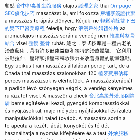
餐點
台中排毒養生館服務
olajos
護理之家
thai
On-page
SEO優化技巧
masszázst is, ami fokozza
柬埔寨簽證代辦
a masszázs terápiás előnyeit. Kérjük, ne
輕鬆消除雙下巴
的雙下巴醫美療程
feledje, hogy
浪漫戶外婚禮外燴
az
aromaolajos masszázs során a vendég nem
推拿與整骨
結合
visel
整復 整骨
ruhát. 總之，泰式按摩是一種古老的
治療藝術，具有許多健康益處和獨特的治療體驗。 它利用
被動拉伸、壓縮和指壓來釋放張力並改善身體的能量流動。
Egy tipikus thai masszázs általában percig tart, de a
Chada thai masszázs szalonokban 120
植牙費用估算
perces masszázsok is elérhetőek. A masszázsterápiát
a padlón lévő szőnyegen végzik, a vendég kényelmes
ruházatot visel. A masszőr a check
台北高級外燴服務體
驗
bemelegítésével kezdi, gyengéd kompressziókkal
és nyújtásokkal, majd mélyebb nyújtásokkal és ízületi
manipulációkkal halad tovább. A masszázs során a
terapeuta a kezét, lábát, könyökét és térdét
használhatja a nyomás kifejtésére és a test
外燴服務