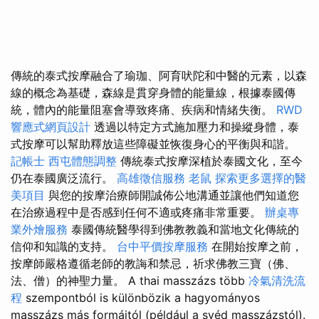
傳統的泰式按摩融合了瑜珈、阿育吠陀和中醫的元素，以森
線的概念為基礎，森線是貫穿身體的能量線，根據泰國傳
統，體內的能量阻塞會導致疼痛、疾病和情緒失衡。
RWD
響應式網頁設計
透過以特定方式施加壓力和操縱身體，泰
式按摩可以幫助釋放這些障礙並恢復身心的平衡與和諧。
記帳士
西屯體態調整
傳統泰式按摩深植於泰國文化，至今
仍在泰國廣泛流行。
高雄徵信服務
老鼠
探索更多選擇的醫
美項目
與您的按摩治療師開誠佈公地溝通並讓他們知道您
在治療過程中是否感到任何不適或疼痛非常重要。
辦桌專
業外燴服務
泰國傳統醫學得到佛教教義和當地文化傳統的
信仰和知識的支持。
台中平價按摩服務
在開始按摩之前，
按摩師嚴格遵循老師的教誨和禁忌，祈求佛教三寶（佛、
法、僧）的神聖力量。 A thai masszázs több
冷氣清洗流
程
szempontból is különbözik a hagyományos
masszázs más formáitól (például a svéd masszázstól).