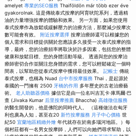
amelyet
專業的SEO服務
Thaiföldön már több ezer éve
gyakorolnak. 這是傳統泰式按摩的阿育吠陀系列，透過精
油的力量增強按摩的體驗和效果。 另一方面，如果您使用
泰式按摩作為放鬆或緩解壓力的治療方法，那麼減少按摩次
數可能會有效。
附近按摩選擇
按摩治療師還可以根據您的
個人需求和目標提供關於您應該多久接受一次泰式按摩的指
導，最終，您的治療頻率將取決於許多因素，包括您的整體
健康和放鬆目標、您的身體活動等級。 透過與您的按摩治
療師密切合作並關注您身體的需求，您可以輕鬆確定一個時
間表，以幫助您從泰式按摩中獲得最佳效果。
記帳士
傳統
泰式按摩，也稱為 Nuad
台中市按摩服務
Thai，是起源於
泰國的一門擁有 2500
牙橋的作用
多年歷史的古老治療藝
術。
老人助聽器價格
據信它是由一位名叫吉瓦卡·庫馬爾·巴
查 (Jivaka Kumar
后里按摩推薦
Bhaccha)
高雄徵信服務
的醫生開發的，他是佛陀的同時代人。 （這種做法在匈牙
利也廣為人知，甚至在20
新竹按摩服務
月子中心價格
世
紀50
宜蘭地區精緻外燴
年代就存在於南多瑙河地區。）每
個村莊都有一名男女按摩師，人們可以向她們尋求幫助，以