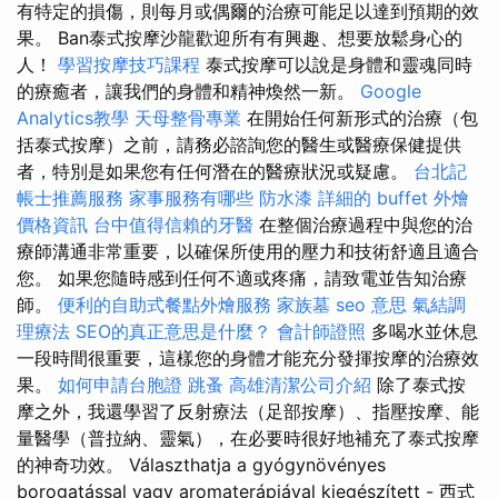
有特定的損傷，則每月或偶爾的治療可能足以達到預期的效
果。 Ban泰式按摩沙龍歡迎所有有興趣、想要放鬆身心的
人！
學習按摩技巧課程
泰式按摩可以說是身體和靈魂同時
的療癒者，讓我們的身體和精神煥然一新。
Google
Analytics教學
天母整骨專業
在開始任何新形式的治療（包
括泰式按摩）之前，請務必諮詢您的醫生或醫療保健提供
者，特別是如果您有任何潛在的醫療狀況或疑慮。
台北記
帳士推薦服務
家事服務有哪些
防水漆
詳細的 buffet 外燴
價格資訊
台中值得信賴的牙醫
在整個治療過程中與您的治
療師溝通非常重要，以確保所使用的壓力和技術舒適且適合
您。 如果您隨時感到任何不適或疼痛，請致電並告知治療
師。
便利的自助式餐點外燴服務
家族墓
seo 意思
氣結調
理療法
SEO的真正意思是什麼？
會計師證照
多喝水並休息
一段時間很重要，這樣您的身體才能充分發揮按摩的治療效
果。
如何申請台胞證
跳蚤
高雄清潔公司介紹
除了泰式按
摩之外，我還學習了反射療法（足部按摩）、指壓按摩、能
量醫學（普拉納、靈氣），在必要時很好地補充了泰式按摩
的神奇功效。 Választhatja a gyógynövényes
borogatással vagy aromaterápiával kiegészített - 西式