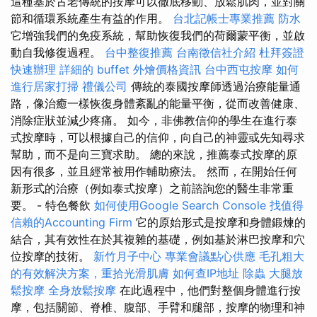
這種基於古老傳統的按摩可以徹底移動、放鬆肌肉，並對關
節和循環系統產生有益的作用。
台北記帳士專業推薦
防水
它增強我們的免疫系統，幫助恢復我們的荷爾蒙平衡，並啟
動自我修復過程。
台中整復推薦
台南徵信社介紹
杜拜簽證
快速辦理
詳細的 buffet 外燴價格資訊
台中西屯按摩
如何
進行居家打掃
禮儀公司
傳統的泰國按摩師透過治療能量通
路，像治癒一樣恢復身體紊亂的能量平衡，從而改善健康、
消除症狀並減少疼痛。 如今，非佛教信仰的學生在進行泰
式按摩時，可以根據自己的信仰，向自己的神靈或先知尋求
幫助，而不是向三寶求助。 總的來說，推薦泰式按摩的原
因有很多，並且經常被用作輔助療法。 然而，在開始任何
新形式的治療（例如泰式按摩）之前諮詢您的醫生非常重
要。 - 特色餐飲
如何使用Google Search Console
找值得
信賴的Accounting Firm
它的原始形式是按摩和身體鍛煉的
結合，其有效性在於其複雜的基礎，例如基於淋巴按摩和穴
位按摩的技術。
新竹月子中心
專業會議點心供應
毛孔粗大
的有效解決方案，重拾光滑肌膚
如何查IP地址
除蟲
大腿放
鬆按摩
全身放鬆按摩
在此過程中，他們對整個身體進行按
摩，包括關節、脊椎、腹部、手臂和腿部，按摩的物理和神