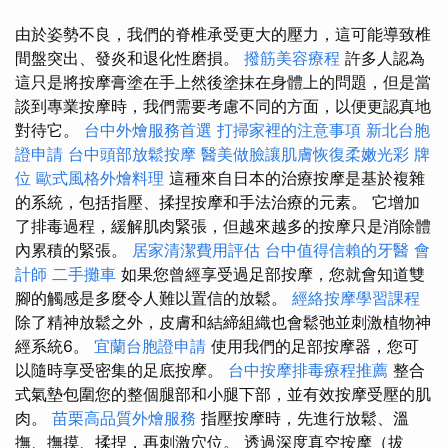
由於姿勢不良，我們的脊椎承受更大的壓力，這可能導致椎
間盤突出、發炎和退化性磨損。
撥筋美容療程
許多人認為
這只是將按摩膏塗在手上然後塗抹在身體上的問題，但是當
談到專業按摩時，我們需要考慮不同的方面，以便更認真地
對待它。
台中外燴服務首選
打掃家裡的注意事項
新北台胞
證申請
台中頭部放鬆按摩
醫美做臉讓肌膚恢復柔嫩光彩
牌
位
歐式風格外燴料理
這種來自日本的治療按摩是基於複雜
的系統，包括指壓、揉捏按摩和手法治療的元素。 它增加
了排毒過程，緩解肌肉緊張，但越來越多的按摩只是消除體
內累積的緊張。
居家清潔費用評估
台中值得信賴的牙醫
會
計師
二手攤車
如果您曾經享受過足部按摩，您就會知道雙
腳的觸感是多麼令人難以置信的放鬆。
經絡按摩學習課程
除了精神放鬆之外，皮膚和結締組織也會鬆弛並刺激植物神
經系統6。
宜蘭台胞證申請
使用我們的足部按摩器，您可
以隨時享受密集的足底按摩。
台中按摩排毒療程推薦
整合
式氣墊包圍您的整個腿部和小腿下部，並有效按摩受壓的肌
肉。
苗栗高品質外燴服務
指壓按摩時，先進行放鬆、溫
撫、撫摸、揉捏，再刺激穴位。 透過深度真空按摩（拔