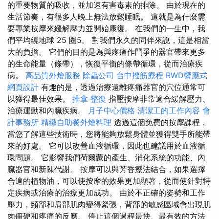
的重要物質的吸收，並加速有害毒素的排除。 由於現在的
生活節奏，有很多人晚上無法放鬆睡眠。 這就是為什麼需
要專業按摩來緩解壓力並開始康復。 在我們的一生中，我
們平均繞地球 25 圈5。 對我們永久的同伴來說，這是相當
大的負擔。 它們的目的是為與疼痛作鬥爭的器官帶來更多
的生命能量（條帶），恢復平衡的條帶循環，從而治療疾
病。
高品質外燴服務
除蟲公司
台中撥筋療程
RWD響應式
網頁設計
有趣的是，透過治療遠離疼痛器官的穴位通常可
以獲得最佳效果。
推拿 整復
指壓按摩非常適合緩解壓力、
治療運動和內臟疾病。
月子中心價格
清潔工的工作內容
會
計事務所
精緻自助餐外燴料理
透過這個免費的按摩課程，
當您了解這些技術時，您將能夠放鬆身體並獲得雙手所能帶
來的好處。 它可以改善血液循環，因此也建議用於血液循
環問題。 它影響我們荷爾蒙的產生、消化系統的功能、內
臟器官和新陳代謝。 按摩可以與芳香療法結合，如果選擇
合適的植物油，可以使按摩的效果更加顯著，從而使針對特
定疾病或治療的治療更加成功。 由於不正確的姿勢和工作
壓力，頸部和肩部肌肉變得緊張，背部的敏感區域會出現肌
肉僵硬和疼痛的反應。 停止這個過程最快、最有效的方法