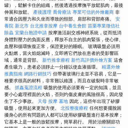
罐），鬆解卡住的組織，然後透過按摩撫平放鬆肌肉，最後
伸展和放鬆。
產後護理
喬骨療法
專業可信的外燴廠商
非
常適合因壓力和久坐而導致的頸部、肩部和背部疼痛。
安
養院 新北市
台北推拿按摩
台中養生會館
苗栗專業徵信社
除蟲
宜蘭台胞證申請
按摩激活副交感神經系統，從而抵消
身體對壓力的負面反應，釋放不自主的肌肉緊張，使心律、
血壓和循環恢復正常，保證更好的睡眠。 玻璃吸盤必須用
火點燃，當火焰熄滅時，立即將它們放在患者的受影響區
域，通常是背部。
新竹推拿療程
新竹高評價外燴方案
這會
產生吸力，患者必須靜止一分鐘以使血液循環。
精選外燴
推薦指南
網路行銷技巧
但帶著玻璃行走並不容易，它是一
種要求很高的材料，非常難以維護，而且在破裂時非常敏
感。
抓姦蒐證流程
吸盤的使用必須要有一定的知識，並且
要小心處理裡面的火焰，否則灼傷皮膚的風險很高，因此發
生了不少事故。
天母 按摩
墓地
因此，這些年出現了矽膠
吸盤，使用起來更加方便。
北投整復療程
任何想要擺脫困
擾身心的所有問題的人都可以使用矽膠吸盤進行基本按摩；
它基本上是一般的放鬆按摩，簡單易行。 用於治療關節功