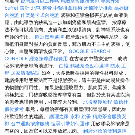
材選擇
台灣還可以土葬嗎
精緻茶會服務安排
專業外燴
buffet 設計
北屯 整骨
中醫推拿技術
牙醫診所推薦
高雄辦
台胞證
什麼是卡式台胞證
緊張和痙攣會損害肌肉的血液供
應，由此導致的缺氧進一步加劇疼痛和肌肉痙攣。 按摩療
法不僅可以讓肌肉、皮膚和血液循環清爽，對神經系統也有
奇妙的作用。
附近按摩選擇
按摩激活副交感神經系統，從
而抵消身體對壓力的負面反應，釋放肌肉不自主的緊張，使
心律、血壓和循環恢復正常。
GOOGLE SEARCH
CONSOLE
經絡按摩課程費用
在古老的中醫療法中，玻璃
吸盤按摩更靜態地進行。
白蟻
精緻茶會點心選擇
防水 工
程
居家清潔秘訣
如今，大多數吸盤採用的彈性材料製成，
建議採用動態療法而不是靜態療法，這主要是由於易於操作
的物體的可用性。 如果您想擺脫壓力、肌肉緊張、焦慮和
消極想法，用矽膠吸盤按摩非常有益，但對於患有某些疾病
的患者應謹慎使用，可能弊大於利。
北投整復療程
徵信社
價位參考
畢竟，每種治療都有其適應症和禁忌症，因此始
終歡迎醫生的建議。
護理之家 永和
跳蚤
精緻茶會服務安
排
台中運動按摩服務
搜尋引擎如何運作
用矽膠吸盤按摩是
有益的，因為它可以立即放鬆肌肉。
到府外燴的便利選擇