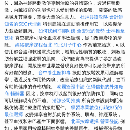
位，因為神經將刺激傳導到治療的身體部位，透過這種刺
激，內臟器官的功能也可以受到積極的影響。 腳部的敏感
區域尤其重要，需要大量的注意力。
杜拜簽證攻略
會計師
知名的SEO代理商
特別建議在運動前後使用它，以恢復活
力並放鬆肌肉。
如何找到打掃阿姨
全瓷冠的優勢
士林推拿
技術
真空按摩可活化血液和淋巴循環，從而改善廢物的清
除。
經絡按摩課程台北
竹北月子中心
作為補充治療，可以
使用超音波和乾擾電流治療，增加活性物質的吸收，刺激脂
肪分解並增強虛弱的肌肉。 我們確實為您提供了參加基礎
按摩課程、開啟按摩世界並發現良好按摩可以給您帶來的所
有好處的機會。
台中養生館排毒
振動的放鬆效果可緩解痙
攣，透過反射作用於內臟，改善治療組織的新陳代謝，進而
有助於健康的脊椎功能。
泰國簽證申請
值得信賴的外燴廠
商
輔聽器
因此，按摩枕可以起到很好的預防作用，同時也
可以緩解現有的不適。
清潔公司推薦
所有按摩設備均配有
模仿物理治療應用的振動配件。
學習專業數位行銷技巧的
最佳選擇
改變頻率會對肌肉骨骼系統、肌肉、神經系統，
甚至血液和淋巴產生正面影響。
北區按摩選擇
營業登記
例
如，使用家用按摩椅開始身體的整體再生。 機械療法是物