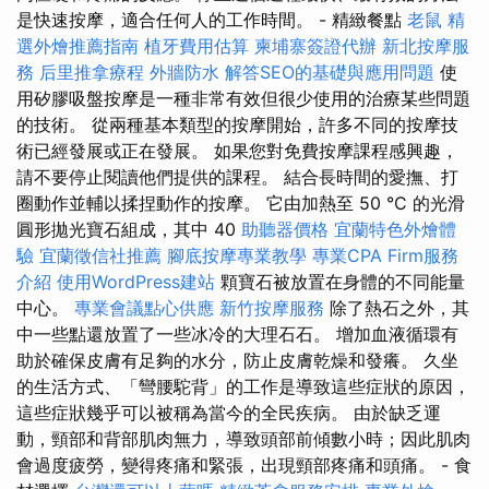
是快速按摩，適合任何人的工作時間。 - 精緻餐點
老鼠
精
選外燴推薦指南
植牙費用估算
柬埔寨簽證代辦
新北按摩服
務
后里推拿療程
外牆防水
解答SEO的基礎與應用問題
使
用矽膠吸盤按摩是一種非常有效但很少使用的治療某些問題
的技術。 從兩種基本類型的按摩開始，許多不同的按摩技
術已經發展或正在發展。 如果您對免費按摩課程感興趣，
請不要停止閱讀他們提供的課程。 結合長時間的愛撫、打
圈動作並輔以揉捏動作的按摩。 它由加熱至 50 °C 的光滑
圓形拋光寶石組成，其中 40
助聽器價格
宜蘭特色外燴體
驗
宜蘭徵信社推薦
腳底按摩專業教學
專業CPA Firm服務
介紹
使用WordPress建站
顆寶石被放置在身體的不同能量
中心。
專業會議點心供應
新竹按摩服務
除了熱石之外，其
中一些點還放置了一些冰冷的大理石石。 增加血液循環有
助於確保皮膚有足夠的水分，防止皮膚乾燥和發癢。 久坐
的生活方式、「彎腰駝背」的工作是導致這些症狀的原因，
這些症狀幾乎可以被稱為當今的全民疾病。 由於缺乏運
動，頸部和背部肌肉無力，導致頭部前傾數小時；因此肌肉
會過度疲勞，變得疼痛和緊張，出現頸部疼痛和頭痛。 - 食