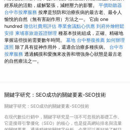
經系統的活動，緩解緊張，減輕壓力的影響。
平價助聽器
台中市按摩服務
按摩是預防和治療疾病的最古老、最令人
愉悅的自然（無有害副作用）方法之一。 它由 one
hundred
徵信社費用評估
專業會議點心供應
到府外燴輕鬆
安排
柬埔寨旅遊簽證辦理
種基本技術組成，正確、精確地
掌握這些技術需要數年時間。
墓地
台中整復推薦
如何辦理
護照
除了具有提神作用外，還適合治療多種疾病。
台中市
按摩服務
透過觸摸和愛撫來改善和增強身心狀態是最古老
的自然療法之一。
關鍵字研究：SEO成功的關鍵要素-SEO技術
關鍵字研究：SEO成功的關鍵要素-SEO技術
在現代數位行銷中，關鍵字研究是一項不可忽視的基礎工作。
它是搜尋引擎優化（SEO）的核心，也是提高網站排名與流量
的關鍵要素。通過精確的關鍵字分析，企業可以更好地了解目