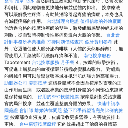
整骨 推拿
防水
當它開始血液流動和新陳代謝時，它會收緊
和消耗，因此廢物會更快地分解並從體內排出。 按摩療法
可以緩解慢性疼痛，有助於消除引起疼痛的病症，本身也具
有減輕疼痛的作用。
台北辦理台胞證
值得信賴的外燴廠商
他透過合格的按摩治療師的雙手，激發組織感覺神經末梢的
刺激，從而暫時抑制慢性疼痛刺激向大腦的傳遞。
台北會
計師事務所專業推薦
打掃阿姨價格查詢
假牙費用參考
此
外，它還能促使大腦分泌內啡肽（人體的天然麻醉劑），無
需使用人工藥物即可緩解疼痛和不適。
南屯按摩服務
Tapotement
台北按摩服務
月子餐
4，按摩的敲擊技術，
可促進上層肌肉的血液循環並積極改變肌肉張力。 對組織
的機械作用可以放鬆緊張區域並抵消肌肉張力過高和壓力。
助聽器公司
腳部按摩
這樣身體就不會因為按摩對靈魂的正
面作用而生病，或者說專業的按摩對身體的不同部位來說就
是保持健康的。
好用的SEO軟體推薦
按摩是針對受治療器
官的局部按摩，並產生覆蓋整個身體的效果。
快速申請泰
國簽證
會計師
離婚法律問題
墊下巴手術塑造完美比例的臉
型
按摩部位血液充足，皮膚吸收更多營養，有害物質排出
更快。
台中肩頸按摩療程
它的效果超出了治療的身體部