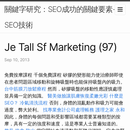
關鍵字研究：SEO成功的關鍵要素-
SEO技術
Je Tall Sf Marketing (97)
Sep 10, 2013
免費按摩課程 千個免費課程 矽膠的變形能力使治療師即使
在患者問題區域移動和旋轉吸盤時也能保持吸盤內的吸力。
台中筋膜刀放鬆療程
然而，矽膠吸盤的移動性應謹慎處理
並具備一定的知識。
醫美做臉讓肌膚恢復柔嫩光彩
什麼是
SEO？
冷氣清洗流程
否則，身體的混亂動作和吸力可能會
過度，弊大於利。
找專業會計公司處理帳務
護理之家 永和
因此，身體的每個問題和受影響區域都需要某種類型的按
摩，具有一定的強度和速度，這是專業人士普遍知道的。