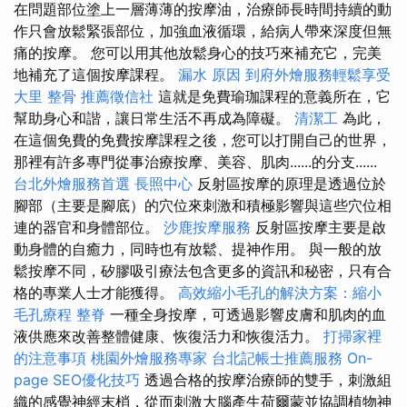
在問題部位塗上一層薄薄的按摩油，治療師長時間持續的動
作只會放鬆緊張部位，加強血液循環，給病人帶來深度但無
痛的按摩。 您可以用其他放鬆身心的技巧來補充它，完美
地補充了這個按摩課程。
漏水 原因
到府外燴服務輕鬆享受
大里 整骨
推薦徵信社
這就是免費瑜珈課程的意義所在，它
幫助身心和諧，讓日常生活不再成為障礙。
清潔工
為此，
在這個免費的免費按摩課程之後，您可以打開自己的世界，
那裡有許多專門從事治療按摩、美容、肌肉......的分支......
台北外燴服務首選
長照中心
反射區按摩的原理是透過位於
腳部（主要是腳底）的穴位來刺激和積極影響與這些穴位相
連的器官和身體部位。
沙鹿按摩服務
反射區按摩主要是啟
動身體的自癒力，同時也有放鬆、提神作用。 與一般的放
鬆按摩不同，矽膠吸引療法包含更多的資訊和秘密，只有合
格的專業人士才能獲得。
高效縮小毛孔的解決方案：縮小
毛孔療程
整脊
一種全身按摩，可透過影響皮膚和肌肉的血
液供應來改善整體健康、恢復活力和恢復活力。
打掃家裡
的注意事項
桃園外燴服務專家
台北記帳士推薦服務
On-
page SEO優化技巧
透過合格的按摩治療師的雙手，刺激組
織的感覺神經末梢，從而刺激大腦產生荷爾蒙並協調植物神