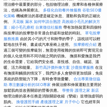
理治療中最重要的部分，包括物理治療、按摩和各種伸展療
法，也稱為伸展療法。
多樣化自助餐外燴服務
谷歌SEO優
化策略
機械療法的基礎是確定休息、運動和負荷的正確比
例。
天花板 漏水
如何申請台胞證
高效縮小毛孔的解決方
案：縮小毛孔療程
台東徵信社服務
帶有加熱裝置和四個特
殊按摩頭的按摩墊非常適合舒緩和放鬆的時刻。
草屯按摩
服務推薦
由於其小巧的尺寸和附帶的帶子，該枕頭可以輕
鬆地在扶手椅、書桌或汽車座椅上使用。
按摩療程介紹
透
過三個可變的按摩級別，無需使用複雜的技術即可實現完全
的個人化使用和不同功能之間的切換。 撫摸和愛撫是我們
的生命需要，它給我們安全感、喜悅感、自信、確認、溫
暖、活力和能量。
新竹高評價外燴方案
沙鹿按摩服務
在沒
有撫摸和觸摸的情況下，我們許多人會變得更加煩躁，免疫
系統的防禦能力下降，有時會導致憂鬱。
合法專業徵信協
助
專注數據分析的SEO專家
伸展治療和伸展運動主要用於
放鬆肌肉並改善關節的營養供應。
學整骨
護理之家 新店
物理治療的基本任務是消除關節收縮（攣縮）並增強虛弱的
肌肉。
換發護照手續
產後護理之家 月子中心
它也經常與