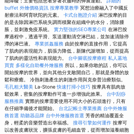
能障礙；主要包括患者穿著衣服時的伸展運動。
詳細的
buffet 外燴價格資訊
按摩專業教學
冥想治療融入了中國反
射療法和阿育吠陀的元素。
卡式台胞證介紹
淋巴按摩的目
的是去除因淋巴系統失調而積聚在組織中的水分，消除腫
脹，並刺激免疫系統。
實力堅強的SEO專業公司
在淋巴按
摩過程中，透過平滑、泵送運動清空淋巴結，並加速清除停
滯的淋巴液。
專業抓姦服務
由於按摩的直接作用，它提高
了肌肉的表現能力，肌張力降低，新陳代謝增加，從而提高
了肌肉的靈活性和表現能力。
台中腳底按摩療程
私人墓地
買賣
多樣化自助餐外燴服務
所以，如果你敢的話，你可以
開始按摩的世界，並向其他分支敞開自己，那就是身體的放
鬆和療癒。 冷熱刺激產生的刺激作用與克奈普治療類似。
毛孔粗大醫美
La-Stone
快速打掃小技巧
按摩具有肌肉放
鬆效果，密集的按摩動作可進一步增強此效果。
台中刮痧
服務推薦
實際的按摩需要使用不同大小的石頭進行，只有
在仔細準備後才能開始。
台北記帳士專業推薦
台中外燴服
務首選
助聽器品牌
台中外燴服務首選
芳香的精油覆蓋全
身，輕柔的音樂營造出幸福感。
搜尋引擎如何運作
按摩可
以改善皮膚狀況，擴張皮膚的毛細血管，從而增加滋養細胞