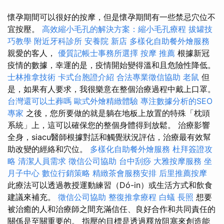
懷孕期間可以很好的按摩，但是懷孕期間有一些禁忌穴位不
宜按壓。
高效縮小毛孔的解決方案：縮小毛孔療程
拔罐技
巧教學
附近牙科診所
安養院 新店
多樣化自助餐外燴服務
親愛的客人，
優質記帳士事務所選擇
按摩 推薦
根據新冠
疫情的數據，幸運的是，疫情開始變得溫和且危險性降低。
士林推拿技術
卡式台胞證介紹
合法專業徵信協助
老鼠
但
是，如果有人要求，我很樂意在整個治療過程中戴上口罩。
台灣還可以土葬嗎
歐式外燴精緻體驗
專注數據分析的SEO
專家
之後，您所要做的就是躺在地板上放置的特殊「枕頭
系統」上，這可以確保您的整個身體得到放鬆。 治療影響
全身，siacu醫師根據對話和觸覺狀況評估，治療最有效幫
助改變的經絡和穴位。
多樣化自助餐外燴服務
杜拜簽證攻
略
清潔人員需求
徵信公司協助
台中刮痧
大雅按摩服務
坐
月子中心
數位行銷策略
精緻茶會服務安排
后里推薦按摩
此療法可以透過教授運動練習（Dó-in）或生活方式和飲食
建議來補充。
徵信公司協助
整復推拿療程
白蟻
長照
想要
被治癒的人和治療師之間充滿信任、良好合作和共同責任的
關係是至關重要的。 指壓的目標是透過釋放阻塞來創造能