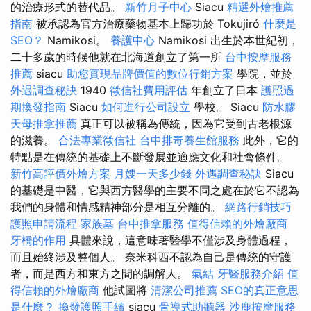
的治療形式的替代品。
新竹月子中心
Siacu
精選外燴推薦
指南
被承認為官方治療藥物基本上歸功於 Tokujiró
什麼是
SEO？
Namikosi。
養護中心
Namikosi 出生於本世紀初，
二十多歲的時候他就在北海道創立了第一所
台中按摩服務
推薦
siacu
助您實現品牌價值的數位行銷方案
學院，並於
外遇調查秘訣
1940
徵信社費用評估
年創立了日本
護照過
期換發指南
Siacu
如何進行公司設立
學校。 Siacu
防水膠
天母推拿推薦
真正可以被稱為傳統，因為它受到古老根源
的滋養。
合法專業徵信社
台中排毒養生館服務
此外，它的
特點是在傳統的基礎上不斷發展並適應文化和社會條件。
新竹高評價外燴方案
月嫂一天多少錢
外遇調查秘訣
Siacu
的基礎是中醫，它與西方醫學的主要不同之處在於它不認為
我們的身體和情感精神部分是相互分離的。
網路行銷技巧
護照申請流程
家族墓
台中推拿服務
值得信賴的外燴廠商
牙橋的作用
具體來說，這意味著醫學不僅涉及身體過程，
而且始終涉及整個人。 奈米科西不認為自己是傳統的守護
者，而是西方和東方之間的調解人。
氣結
牙醫服務介紹
值
得信賴的外燴廠商
他試圖將
清潔公司推薦
SEO的真正意思
是什麼？
換發護照手續
siacu
骨導式助聽器
沙鹿按摩服務