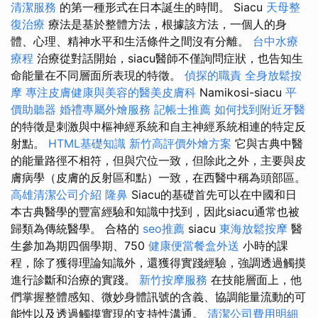
清潔服務
的第一種形式在日本誕生的時間。 Siacu
天母整
復治療
療法是基於整體方法，根據該方法，一個人的身
體、心理、精神水平和生活條件之間沒有分離。
台中水療
療程
治療從對話開始，siacu醫師不僅詢問症狀，也告知生
命能量在不同層面所表現的特徵。
偵探的職責
全身放鬆按
摩
專注皮膚健康與美容的醫美皮膚科
Namikosi-siacu
平
價助聽器
婚禮專屬外燴服務
記帳士推薦
如何找到附近牙醫
的特徵是刺激與中樞神經系統和自主神經系統相連的特定反
射點。
HTML基礎知識
新竹高評價外燴方案
它與古典中醫
的能量路徑不相符，但與穴位一致，但除此之外，主要與皮
膚病學（皮膚的反射區和點）一致，在西醫中稱為頭部區。
高雄清潔公司介紹
隆鼻
Siacu的基礎首先可以在中國和日
本古典醫學的豐富經驗和知識中找到，因此siacu通常也被
歸類為傳統醫學。 合格的
seo推薦
siacu
東海放鬆按摩
醫
生參加為期四個學期、750
健康便當餐盒外送
小時的課
程，除了獲得理論知識外，還獲得實踐經驗，強調透過觸摸
進行診斷和治療的實踐。
新竹按摩服務
在技​​能層面上，他
們掌握整體感知、微妙身體訊號的含義、協調能量流動的可
能性以及透過觸摸實現的支持性溝通。
清潔公司費用明細