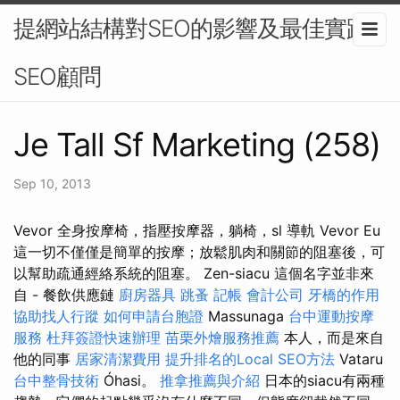
提網站結構對SEO的影響及最佳實踐-
SEO顧問
Je Tall Sf Marketing (258)
Sep 10, 2013
Vevor 全身按摩椅，指壓按摩器，躺椅，sl 導軌 Vevor Eu
這一切不僅僅是簡單的按摩；放鬆肌肉和關節的阻塞後，可
以幫助疏通經絡系統的阻塞。 Zen-siacu 這個名字並非來
自 - 餐飲供應鏈
廚房器具
跳蚤
記帳
會計公司
牙橋的作用
協助找人行蹤
如何申請台胞證
Massunaga
台中運動按摩
服務
杜拜簽證快速辦理
苗栗外燴服務推薦
本人，而是來自
他的同事
居家清潔費用
提升排名的Local SEO方法
Vataru
台中整骨技術
Óhasi。
推拿推薦與介紹
日本的siacu有兩種