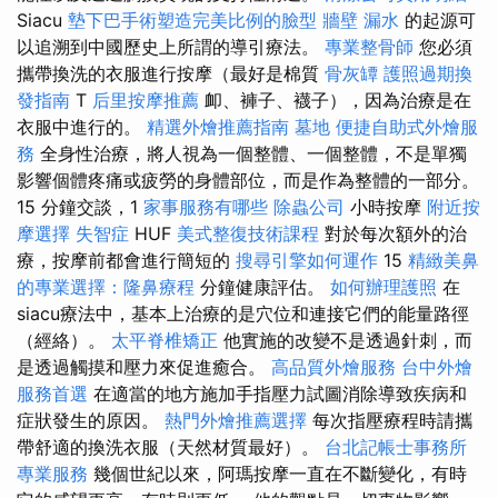
Siacu
墊下巴手術塑造完美比例的臉型
牆壁 漏水
的起源可
以追溯到中國歷史上所謂的導引療法。
專業整骨師
您必須
攜帶換洗的衣服進行按摩（最好是棉質
骨灰罈
護照過期換
發指南
T
后里按摩推薦
卹、褲子、襪子），因為治療是在
衣服中進行的。
精選外燴推薦指南
墓地
便捷自助式外燴服
務
全身性治療，將人視為一個整體、一個整體，不是單獨
影響個體疼痛或疲勞的身體部位，而是作為整體的一部分。
15 分鐘交談，1
家事服務有哪些
除蟲公司
小時按摩
附近按
摩選擇
失智症
HUF
美式整復技術課程
對於每次額外的治
療，按摩前都會進行簡短的
搜尋引擎如何運作
15
精緻美鼻
的專業選擇：隆鼻療程
分鐘健康評估。
如何辦理護照
在
siacu療法中，基本上治療的是穴位和連接它們的能量路徑
（經絡）。
太平脊椎矯正
他實施的改變不是透過針刺，而
是透過觸摸和壓力來促進癒合。
高品質外燴服務
台中外燴
服務首選
在適當的地方施加手指壓力試圖消除導致疾病和
症狀發生的原因。
熱門外燴推薦選擇
每次指壓療程時請攜
帶舒適的換洗衣服（天然材質最好）。
台北記帳士事務所
專業服務
幾個世紀以來，阿瑪按摩一直在不斷變化，有時