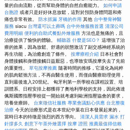
量的自由流動，從而幫助身體的自然自癒能力。
如何申請
台胞證
或者只是好好休息放鬆，這對於預防身體問題和疼
痛也非常有效。
防水抓漏
牙橋的作用
其他
台中整骨神醫
服務
siacu
台灣還可以土葬嗎
台中外燴服務首選
清潔公司
費用明細
便利的自助式餐點外燴服務
方法也是無痛的，且
治療提供了愉快的體驗。
輔聽器
什麼是SEO？
這增強了治
療的效果，因為放鬆、舒適的狀態激活了副交感神經系統的
再生功能，為治癒創造了條件。
按摩療程介紹
日本社會對
身體接觸和身體接觸日益厭惡，也導致安瑪按摩失去了先前
的重要性。
草屯按摩推薦
隨著時間的推移，它退化為純粹
的肌肉鬆弛方法，不再由醫生使用，而僅由醫療助理使用，
直到最後進入20世紀。 匈牙利第一所學校在課程設置、培
訓體系、日程安排上都獲得了奧地利學校的支持，因此佈達
佩斯國際指壓學校從一開始就考慮到歐洲指壓協會的要求，
培養坐療師。
台東徵信社服務
專業會議點心供應
台北整復
治療
今天的治療形式是在本世紀中葉在日本發展起來的，
當時日本的特徵是強烈的西方導向。
清潔人員需求
漏水 打
針撐多久
創意下午茶外燴選擇
按摩 證照
推薦最值得信賴