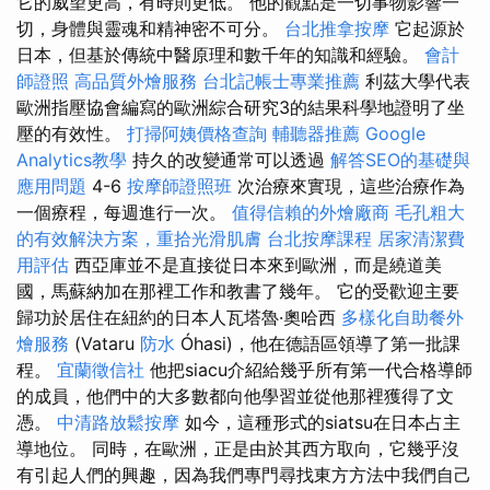
它的威望更高，有時則更低。 他的觀點是一切事物影響一
切，身體與靈魂和精神密不可分。
台北推拿按摩
它起源於
日本，但基於傳統中醫原理和數千年的知識和經驗。
會計
師證照
高品質外燴服務
台北記帳士專業推薦
利茲大學代表
歐洲指壓協會編寫的歐洲綜合研究3的結果科學地證明了坐
壓的有效性。
打掃阿姨價格查詢
輔聽器推薦
Google
Analytics教學
持久的改變通常可以透過
解答SEO的基礎與
應用問題
4-6
按摩師證照班
次治療來實現，這些治療作為
一個療程，每週進行一次。
值得信賴的外燴廠商
毛孔粗大
的有效解決方案，重拾光滑肌膚
台北按摩課程
居家清潔費
用評估
西亞庫並不是直接從日本來到歐洲，而是繞道美
國，馬蘇納加在那裡工作和教書了幾年。 它的受歡迎主要
歸功於居住在紐約的日本人瓦塔魯·奧哈西
多樣化自助餐外
燴服務
(Vataru
防水
Óhasi)，他在德語區領導了第一批課
程。
宜蘭徵信社
他把siacu介紹給幾乎所有第一代合格導師
的成員，他們中的大多數都向他學習並從他那裡獲得了文
憑。
中清路放鬆按摩
如今，這種形式的siatsu在日本占主
導地位。 同時，在歐洲，正是由於其西方取向，它幾乎沒
有引起人們的興趣，因為我們專門尋找東方方法中我們自己