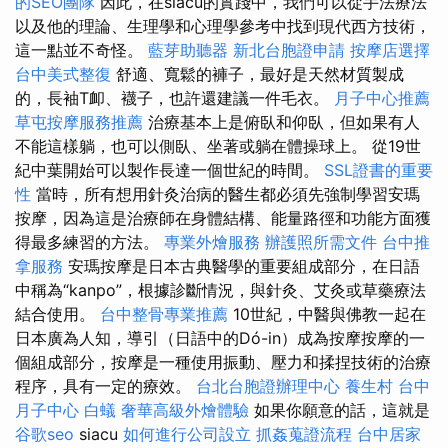
的SEO團隊
因此，在siacu的實踐中，我們可以從手法療法
以及他的理論、生理學和心理學參考中找到現代西方技術，
這一點並不奇怪。
藍芽助聽器
新北台胞證申請
按摩店選擇
台中美式整復
舒適、寬鬆的褲子，最好是天然材質製成
的，長袖T卹、襪子，也許還建議一件毛衣。
月子中心推薦
草屯按摩服務推薦
治療基本上是俯臥和仰臥，但如果有人
不能這樣躺，也可以側臥、坐著或躺在體操球上。 從19世
紀中葉開始可以製作長達一個世紀的時間。
SSL證書的重要
性
當時，所有想用針灸治病的醫生都必須先強制學習安瑪
按摩，因為這是治療師在身體結構、能量路徑和功能方面獲
得最多練習的方法。
專業外燴服務
辦護照所需文件
台中推
拿服務
安瑪按摩是日本古典醫學的重要組成部分，在日語
中稱為“kanpo”，根據診斷情況，與針灸、艾灸或草藥療法
結合使用。
台中整骨專業推薦
10世紀，中醫與佛教一起在
日本廣為人知，導引（日語中的Dó-in）成為按摩按摩的一
個組成部分，按摩是一種使用振動、壓力和揉捏技術的治療
程序，具有一定的療效。
台北台胞證辦理中心
養生村
台中
月子中心
白蟻
奢華高級外燴體驗
如果你願意的話，這就是
谷歌seo
siacu
如何進行公司設立
抓姦蒐證流程
台中居家