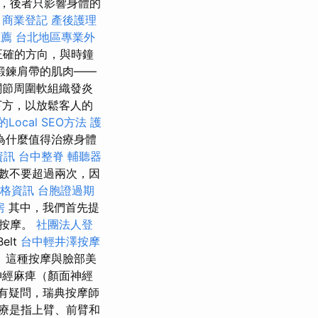
，後者只影響身體的
商業登記
產後護理
推薦
台北地區專業外
正確的方向，與時鐘
鍛鍊肩帶的肌肉——
關節周圍軟組織發炎
下方，以放鬆客人的
Local SEO方法
護
為什麼值得治療身體
資訊
台中整脊
輔聽器
數不要超過兩次，因
燴價格資訊
台胞證過期
房
其中，我們首先提
部按摩。
社團法人登
Belt
台中輕井澤按摩
 這種按摩與臉部美
神經麻痺（顏面神經
如有疑問，瑞典按摩師
療是指上臂、前臂和