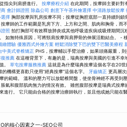
是從指尖到肩膀進行。
按摩療程介紹
在此期間，按摩師主要針對
理商
會計師證照
除蟲公司
創意下午茶外燴選擇
中清路放鬆按摩
心選擇
胸部按摩與乳房按摩不同；按摩從胸腔底部一直持續到鎖
按摩師的工作範圍是乳房下方、上方和之間、肌肉和胸骨，而
師證照
拍打胸部可有效釋放肺炎或其他呼吸道疾病或吸煙期間沉
。 如無特殊原因，可將頸肩按摩與肩胛骨的伸展活動結合。 - 
精緻體驗
優雅西式外燴方案
輕鬆消除雙下巴的雙下巴醫美療程
台中美式脊椎矯正
PHS，按摩輔以手臂治療，如果頭痛嚴重，
整復推薦
在這種背景下，有趣的是，瑞典按摩與美國的引進不幸
價值。
草屯按摩服務推薦
這就是為什麼瑞典按摩這個名字在20世
肅的機構更喜歡只使用“經典按摩”這個名字。
牙齒矯正
更高層次
摩的範疇。 溫和的壓力可以放鬆椎間盤，使坐骨神經不再受到
、脹氣和腹部肌肉無力的情況有效。 雖然腹部按摩是瑞典式按摩
來進行。 它只能由合格的按摩治療師執行，並且他或她只能在
O的核心因素之一-SEO公司