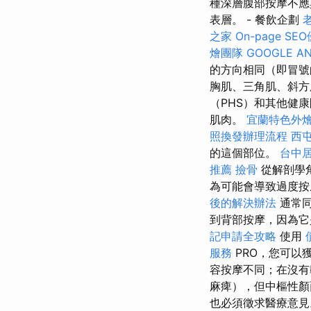
種深層腹部按摩不應
表層。 - 餐飲企劃
之家
On-page S
燴團隊
GOOGLE AN
的方向相同（即冒號
胸肌、三角肌、斜方
（PHS）和其他健
肌肉。
宜蘭特色外
照換發辦理流程
西
的這個部位。
台中
推薦
撿骨
從解剖學
為可能會導致過度
後的解決辦法
通常同
到背部按摩，因為
記申請全攻略
使用
服務
PRO，您可以
容按摩不同；在沒有
麻痺），但中樞性顏
也必須徵求醫療意