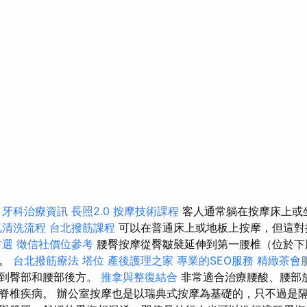
。
牙科治療資訊
長照2.0
按摩技術課程
客人通常躺在按摩床上或
氣清洗流程
台北撥筋課程
可以在普通床上或地板上按摩，但這對
首選
徵信社價位參考
腰臀按摩從臀皺襞延伸到第一腰椎（位於下
域。
台北撥筋療法
塔位
產後護理之家
專業的SEO服務
精緻茶會
觸到臀部和腰部後方。
推拿與整復結合
非常適合治療腰酸、腰部
脊椎疾病。 辦公室按摩也是以瑞典式按摩為基礎的，只不過是隔