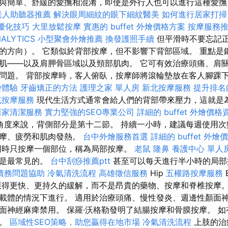
與簡單、舒緩的愛撫相混淆，即使是外行人也可以進行這種愛撫
老人助聽器推薦
解決眼周細紋的眼下細紋醫美
如何進行居家打掃
EO優化技巧
大里放鬆按摩
實惠的 buffet 外燴價格方案
按摩服務
ALYTICS
小型聚會外燴推薦
換發護照手續
但平滑時不要忘記
的方向）。 它類似於背部按摩，但不影響下背部區域。 重點是
肌——以及肩胛骨區域以及頸部肌肉。 它可有效治療頭痛、肩
康問題。 背部按摩時，客人俯臥，按摩師將滾輪墊放在客人腳踝
燴體驗
牙齒矯正的方法
護理之家 單人房
新北按摩服務
提升排名的
屯按摩服務
現代生活方式通常會給人們的背部帶來壓力，這就是
居家清潔服務
實力堅強的SEO專業公司
詳細的 buffet 外燴價格
角度來說，背側部分是第十二節。 持續一小時，建議每週使用次
按摩、疲勞和肌肉發熱。
台中外燴服務首選
詳細的 buffet 外
時只按摩一個部位，稱為局部按摩。
老鼠
隆鼻
養護中心 單人
它是最常見的。
台中刮痧推薦ptt
甚至可以每天進行半小時的局
債務問題協助
冷氣清洗流程
高雄徵信服務
Hip
五權路按摩服務
獲得更快、更持久的緩解，而不是昂貴的藥物、按摩和脊椎按摩。
載體的情況下進行。 適用於治療頭痛、慢性發炎、週邊性顏面
面神經麻痺禁用。 保羅·沃格勒發明了結腸按摩和骨膜按摩。 
見。
區域性SEO策略，助您贏得在地市場
冷氣清洗流程
上肢的治