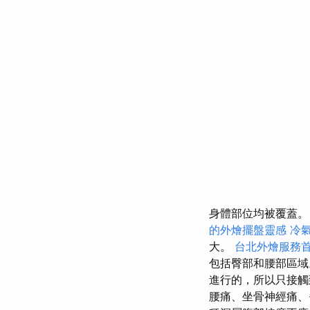
身體部位均被覆蓋
的外燴擺盤靈感
冷
大。
台北外燴服務
包括臀部和腰部區
進行的，所以只接
腰痛、坐骨神經痛、