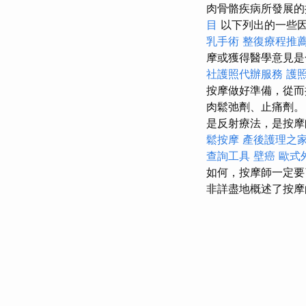
肉骨骼疾病所發展
目
以下列出的一些
乳手術
整復療程推
摩或獲得醫學意見
社護照代辦服務
護
按摩做好準備，從而
肉鬆弛劑、止痛劑
是反射療法，是按摩
鬆按摩
產後護理之家
查詢工具
壁癌
歐式
如何，按摩師一定
非詳盡地概述了按摩