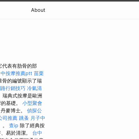
About
，即它代表有肋骨的部
中按摩推薦ptt
苗栗
椎骨的編號顯示了瑞
網路行銷技巧
冷氣清
 瑞典式按摩是歐洲
摩的基礎。
小型聚會
，丹麥博士。
偵探公
公司推薦
跳蚤
月子中
）。
查ip
除了經典按
好、易於清潔。
台中