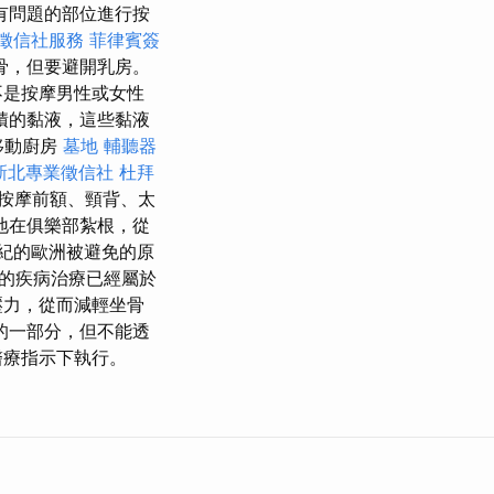
有問題的部位進行按
徵信社服務
菲律賓簽
骨，但要避開乳房。
不是按摩男性或女性
積的黏液，這些黏液
移動廚房
墓地
輔聽器
新北專業徵信社
杜拜
則按摩前額、頸背、太
地在俱樂部紮根，從
紀的歐洲被避免的原
的疾病治療已經屬於
壓力，從而減輕坐骨
的一部分，但不能透
醫療指示下執行。