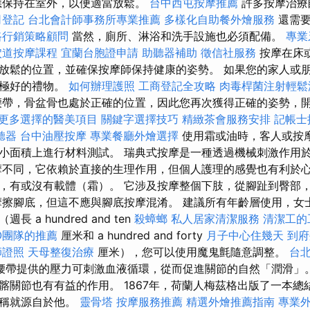
應保持在室外，以便適當放鬆。
台中西屯按摩推薦
許多按摩治療
司登記
台北會計師事務所專業推薦
多樣化自助餐外燴服務
還需要
路行銷策略顧問
當然，廁所、淋浴和洗手設施也必須配備。
專業
穴道按摩課程
宜蘭台胞證申請
助聽器補助
徵信社服務
按摩在床
放鬆的位置，並確保按摩師保持健康的姿勢。 如果您的家人或
份極好的禮物。
如何辦理護照
工商登記全攻略
肉毒桿菌注射輕鬆
腰帶，骨盆骨也處於正確的位置，因此您再次獲得正確的姿勢，
更多選擇的醫美項目
關鍵字選擇技巧
精緻茶會服務安排
記帳士
聽器
台中油壓按摩
專業餐廳外燴選擇
使用霜或油時，客人或按
小面積上進行材料測試。 瑞典式按摩是一種透過機械刺激作用
摩不同，它依賴於直接的生理作用，但個人護理的感覺也有利於心
，有或沒有載體（霜）。 它涉及按摩整個下肢，從腳趾到臀部
摩擦腳底，但這不應與腳底按摩混淆。 建議所有年齡層使用，女
 a hundred and ten
殺蟑螂
私人居家清潔服務
清潔工的
O團隊的推薦
厘米和 a hundred and forty
月子中心住幾天
到府
師證照
天母整復治療
厘米），您可以使用魔鬼氈隨意調整。
台
腰帶提供的壓力可刺激血液循環，從而促進關節的自然「潤滑」
髂關節也有有益的作用。 1867年，荷蘭人梅茲格出版了一本總
名稱就源自於他。
靈骨塔
按摩服務推薦
精選外燴推薦指南
專業