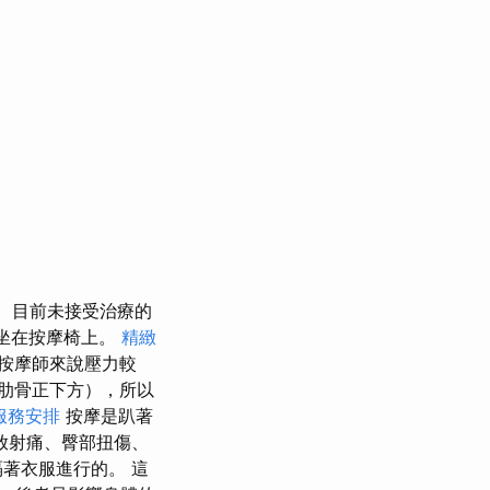
目前未接受治療的
坐在按摩椅上。
精緻
按摩師來說壓力較
肋骨正下方），所以
服務安排
按摩是趴著
放射痛、臀部扭傷、
著衣服進行的。 這