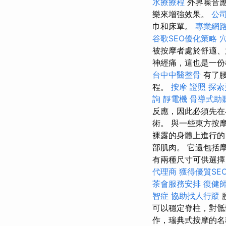
水療療程
外界噪音
樂來增強效果。
公
巾和床單。
專業網
谷歌SEO優化策略
被按摩者處於舒適、
神經痛，這也是一
台中中醫整骨
有了
程。
按摩 證照
探索
詢
靜電機
骨導式助
反應，因此必須先在
術。 與一些東方按
裸露的身體上進行的
部肌肉。 它還包括
有兩種尺寸可供選擇（週長
代理商
獲得優質SE
茶會服務安排
復健
智症
協助找人行蹤
可以穩定脊柱，對骶
作，瑞典式按摩的