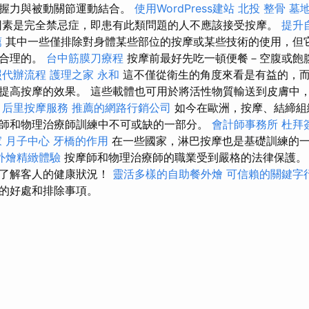
的握力與被動關節運動結合。
使用WordPress建站
北投 整骨
墓
因素是完全禁忌症，即患有此類問題的人不應該接受按摩。
提升
薦
其中一些僅排除對身體某些部位的按摩或某些技術的使用，但
是合理的。
台中筋膜刀療程
按摩前最好先吃一頓便餐－空腹或飽
照代辦流程
護理之家 永和
這不僅從衛生的角度來看是有益的，
提高按摩的效果。 這些載體也可用於將活性物質輸送到皮膚中
。
后里按摩服務
推薦的網路行銷公司
如今在歐洲，按摩、結締組
師和物理治療師訓練中不可或缺的一部分。
會計師事務所
杜拜
 月子中心
牙橋的作用
在一些國家，淋巴按摩也是基礎訓練的
外燴精緻體驗
按摩師和物理治療師的職業受到嚴格的法律保護
要了解客人的健康狀況！
靈活多樣的自助餐外燴
可信賴的關鍵字
的好處和排除事項。