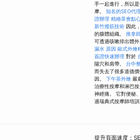
手一起進行，所以
摩。
知名的SEO代
證辦理
精緻茶會點
新竹撥筋技術
因此，
的腺體組織。
推拿
可透過咳嗽排出體外
漏水 原因
歐式外燴
簽證快速辦理
對於
陽穴和肩帶。
台中
而失去了很多道德
因。
下午茶外燴
嚴
治療性按摩和淋巴按
神經痛。 它對便秘
過瑞典式按摩師培訓
提升頁面速度：SE