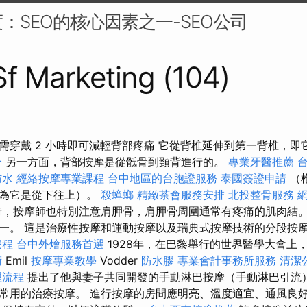
：SEO的核心因素之一-SEO公司
 Sf Marketing (104)
o 每天只需穿戴 2 小時即可減輕背部疼痛 它從背椎延伸到第一背椎
合
另一方面，背部按摩是從骶骨到頸背進行的。
專業牙醫推薦
台
防水
經絡按摩專業課程
台中地區的台胞證服務
泰國簽證申請
（
因為它是從下往上）。
殺蟑螂
精緻茶會服務安排
北投整骨服務
，按摩師也特別注意肩胛骨，肩胛骨周圍通常有疼痛的肌肉結。
一。 這是治療性按摩和運動按摩以及瑞典式按摩技術的分段按
療程
台中外燴服務首選
1928年，在巴黎舉行的世界醫學大會上
術
Emil
按摩專業教學
Vodder
防水膠
專業會計事務所服務
清潔
理流程
提出了他與妻子共同開發的手動淋巴按摩（手動淋巴引流
常用的治療按摩。 進行按摩的房間應明亮、溫度適宜、通風良