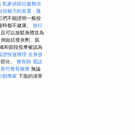
地
私家偵探社服務項
自信魅力的首選：隆
它們不能證明一般按
腹時都不健康。
旅行
而且可以放鬆身體並為
，例如抗發炎劑、肌
織和節段按摩被認為
簽證快速辦理
全身放
一部分。
整骨師
電話
。
新竹整骨服務
無論
行銷專家
下面的清單