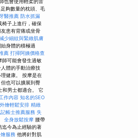
師也會使用輕柔的音
足夠數量的枕頭、毛
牙醫推薦
防水抓漏
或椅子上進行，確保
朋友患有背痛或坐骨
減少細紋與緊緻肌膚
開始身體的積極過
推薦
打掃阿姨價格查
摩師可能會發生過敏
於人體的手動治療技
理健康。 按摩是在
，但也可以擴展到臀
士和男士都適合。 它
工作內容
知名的SEO
外燴輕鬆安排
精緻
北記帳士推薦服務
失
。
全身放鬆按摩
腰帶
結迄今為止經驗的著
外燴服務
他將針對肌