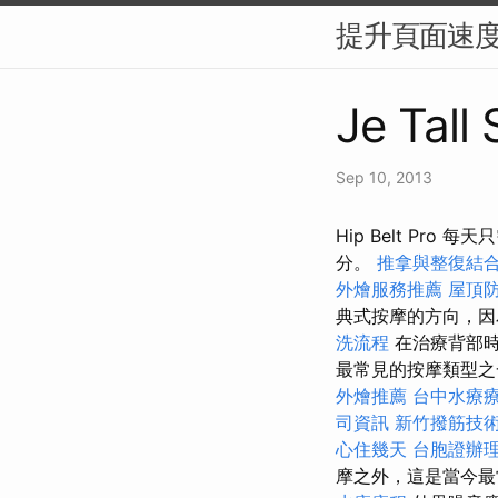
提升頁面速度
Je Tall
Sep 10, 2013
Hip Belt Pr
分。
推拿與整復結
外燴服務推薦
屋頂
典式按摩的方向，
洗流程
在治療背部時
最常見的按摩類型之
外燴推薦
台中水療
司資訊
新竹撥筋技
心住幾天
台胞證辦
摩之外，這是當今最