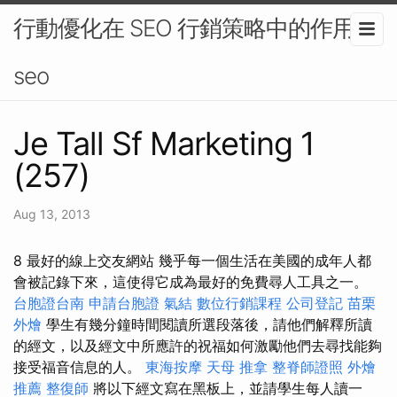
行動優化在 SEO 行銷策略中的作用-
seo
Je Tall Sf Marketing 1
(257)
Aug 13, 2013
8 最好的線上交友網站 幾乎每一個生活在美國的成年人都
會被記錄下來，這使得它成為最好的免費尋人工具之一。
台胞證台南
申請台胞證
氣結
數位行銷課程
公司登記
苗栗
外燴
學生有幾分鐘時間閱讀所選段落後，請他們解釋所讀
的經文，以及經文中所應許的祝福如何激勵他們去尋找能夠
接受福音信息的人。
東海按摩
天母 推拿
整脊師證照
外燴
推薦
整復師
將以下經文寫在黑板上，並請學生每人讀一