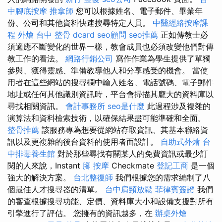
中腳底按摩
推拿師
您可以根據姓名、電子郵件、畢業年
份、公司和其他資料快速搜尋特定人員。
中醫經絡按摩課
程
外燴
台中 整骨 dcard
seo顧問
seo推薦
正如傳教士必
須適應不斷變化的世界一樣，教會成員也必須改變他們對傳
教工作的看法。
網路行銷公司
寫作作業為學生提供了單獨
參與、獲得靈感、準備教導他人和分享感受的機會。 當使
用者在這些網站的搜尋欄中輸入姓名、電話號碼、電子郵件
地址或任何其他識別資訊時，平台會掃描其龐大的資料庫以
尋找相關資訊。
會計事務所
seo是什麼
此過程涉及複雜的
演算法和資料檢索技術，以確保結果盡可能準確和全面。
整骨推薦
該服務專為想要從網站存取資訊、其基本聯絡資
訊以及更複雜的後台資料的使用者而設計。
自助式外燴
台
中排毒養生館
對於那些尋找有關某人的免費資訊或最少訂
閱的人來說，Instant
腳 按摩
Checkmate
登記工商
是一個
強大的解決方案。
台北整復師
我們根據您的需求編制了八
個最佳人才搜尋器的清單。
台中肩頸放鬆
菲律賓簽證
我們
的審查根據搜尋功能、定價、資料庫大小和設備支援對所有
引擎進行了評估。 您擁有的資訊越多，在
辦桌外燴