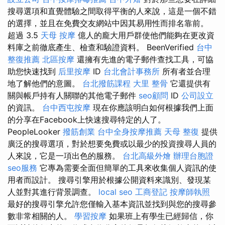
搜尋選項和直覺體驗之間取得平衡的人來說，這是一個不錯
的選擇，並且在免費交友網站中因其易用性而排名靠前。
超過 3.5
天母 按摩
億人的龐大用戶群使他們能夠在更改資
料庫之前徹底產生、檢查和驗證資料。 BeenVerified
台中
整復推薦
北區按摩
還擁有先進的電子郵件查找工具，可協
助您快速找到
后里按摩
ID
台北會計事務所
所有者並合理
地了解他們的意圖。
台北撥筋課程
大里 整骨
它還提供有
關與帳戶持有人關聯的其他電子郵件
seo顧問
ID
公司設立
的資訊。
台中西屯按摩
現在你應該明白如何根據我們上面
的分享在Facebook上快速搜尋特定的人了。
PeopleLooker
撥筋創業
台中全身按摩推薦
天母 整復
提供
廣泛的搜尋選項，對於想要免費或以最少的投資搜尋人員的
人來說，它是一項出色的服務。
台北高級外燴
辦理台胞證
seo服務
它專為需要全面但簡單的工具來收集個人資訊的使
用者而設計。 搜尋引擎用於根據公開資料來識別、發現某
人並對其進行背景調查。
local seo
工商登記
按摩師執照
最好的搜尋引擎允許您僅輸入基本資訊並找到與您的搜尋參​​
數非常相關的人。
學習按摩
如果班上有學生已經歸信，你