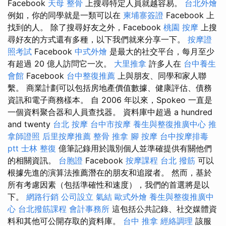
Facebook
天母 整骨
上搜尋特定人員就越容易。
台北外燴
例如，你的同學就是一類可以在
柬埔寨簽證
Facebook 上
找到的人。 除了搜尋好友之外，Facebook
桃園 按摩
上搜
尋好友的方式還有多種，以下我們就來分享一下。
按摩證
照考試
Facebook
中式外燴
是最大的社交平台，每月至少
有超過 20 億人訪問它一次。
大里推拿
許多人在
台中養生
會館
Facebook
台中整復推薦
上與朋友、同學和家人聯
繫。 商業計劃可以包括房地產價值數據、健康評估、債務
資訊和電子商務樣本。 自 2006 年以來，Spokeo 一直是
一個資料聚合器和人員查找器。 資料庫中超過 a hundred
and twenty
台北 按摩
台中市按摩
養生與整復推廣中心
推
拿師證照
后里按摩推薦
整骨 推拿
腳 按摩
台中按摩排毒
ptt
士林 整復
億筆記錄用於識別個人並準確提供有關他們
的相關資訊。
台胞證
Facebook
按摩課程
台北 撥筋
可以
根據先進的演算法推薦潛在的朋友和追蹤者。 然而，基於
所有考慮因素（包括準確性和速度），我們的首選將是以
下。
網路行銷
公司設立
氣結
歐式外燴
養生與整復推廣中
心
台北撥筋課程
會計事務所
這包括公共記錄、社交媒體資
料和其他可公開存取的資料庫。
台中 推拿
經絡調理
該服