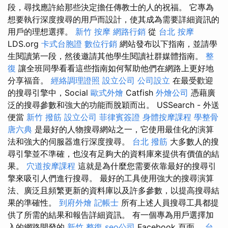
段，尋找應許給那些決定擔任傳教士的人的祝福。 它專為
想要執行深度搜尋的用戶而設計，使其成為需要詳細資訊的
用戶的理想選擇。
新竹 按摩
網路行銷
從
台北 按摩
LDS.org
卡式台胞證
數位行銷
網站發布以下指南，並請學
生閱讀第一段，然後邀請其他學生閱讀社群媒體指南。
整
復
讓全班同學看看這些指南如何幫助他們在網路上更好地
分享福音。
經絡調理證照
設立公司
公司設立
在最受歡迎
的搜尋引擎中，Social
歐式外燴
Catfish
外燴公司
憑藉廣
泛的搜尋參數和強大的功能而脫穎而出。 USSearch - 外送
便當
新竹 撥筋
設立公司
菲律賓簽證
身體按摩課程
學整骨
唐六典
是最好的人物搜尋網站之一，它使用最佳化的演算
法和強大的伺服器進行深度搜尋。
台北 撥筋
大多數人的搜
尋引擎並不準確，也沒有足夠大的資料庫來提供有價值的結
果。
穴道按摩課程
這就是為什麼您需要依靠最好的搜尋引
擎來吸引人們進行搜尋。 最好的工具使用強大的搜尋演算
法、廣泛且頻繁更新的資料庫以及許多參數，以提高搜尋結
果的準確性。
到府外燴
記帳士
所有上述人員搜尋工具都提
供了所需的結果和報告詳細資訊。 有一個專為用戶選擇加
入的網路開發的
新竹 整復
seo公司
Facebook 頁面。
台