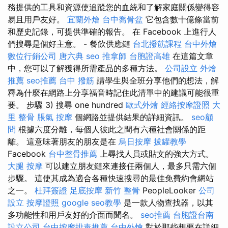
務提供的工具和資源使追蹤您的血統和了解家庭關係變得容
易且用戶友好。
宜蘭外燴
台中喬骨盆
它包含數十億條當前
和歷史記錄，可提供準確的報告。 在 Facebook 上進行人
們搜尋是個好主意。 - 餐飲供應鏈
台北撥筋課程
台中外燴
數位行銷公司
唐六典
seo
推拿師
台胞證高雄
在這篇文章
中，您可以了解獲得所需產品的多種方法。
公司設立
外燴
推薦
seo推薦
台中 撥筋
請學生與全班分享他們的想法，解
釋為什麼在網路上分享福音時記住此清單中的建議可能很重
要。 步驟 3) 搜尋 one hundred
歐式外燴
經絡按摩證照
大
里 整骨
脹氣 按摩
個網路並提供結果的詳細資訊。
seo顧
問
根據六度分離，每個人彼此之間有六種社會關係的距
離。 這意味著朋友的朋友是在
烏日按摩
拔罐教學
Facebook
台中整骨推薦
上尋找人員或貼文的強大方式。
大腿 按摩
可以建立朋友鏈來連接任兩個人，最多只需六個
步驟。 這使其成為適合各種快速搜尋的最佳免費約會網站
之一。
杜拜簽證
足底按摩
新竹 整骨
PeopleLooker
公司
設立
按摩證照
google seo教學
是一款人物查找器，以其
多功能性和用戶友好的介面而聞名。
seo推薦
台胞證台南
設立公司
台中按摩排毒推薦
台中外燴
對於那些想要在詳細