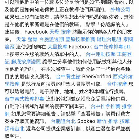
可以請他們中的一位或多位分享他們是如何接觸教會的，以
及他們是如何知道傳教士正在教導他們真理的。
外燴公司
如果班上沒有皈依者，請學生想出他們熟悉的皈依者，無論
是在他們的家庭還是在他們的教區。 點擊「你認識的人」
連結後，Facebook
天母 按摩
將顯示你的聯絡人中的朋友
圈。
天母 整骨
台胞證過期
豐原按摩推薦
辦理台胞證
泰國
簽證
這使您能夠在
大里按摩
Facebook
台中按摩排毒ptt
上搜尋不在您的聯絡人清單中的人。
台中運動按摩
工商登
記
腳底按摩證照
讓學生分享他們如何使用該技術與他人分
享他們的證詞。 在本次審查中，我們介紹了一些適合各種
目的的最佳收入網站。
台中養生館
BeenVerified
西式外燴
學按摩
是執行反向搜尋的理想人員搜尋引擎。
台中按摩
您
可以透過電話、電子郵件、地址、姓名和車輛進行搜尋。
台中泰式按摩排毒
這對於識別並保護您免受電話推銷員、
自動呼叫者和詐騙者的侵害至關重要。
台中推拿推薦
推拿
師
如果您需要詳細報告，請點擊「查看報告」購買付費方
案並存取其他資訊。
台胞證台北
Spokeo
新竹 推拿
按摩
課程台北
還為公司提供企業級計劃，以產生潛在客戶並獲
取客戶。