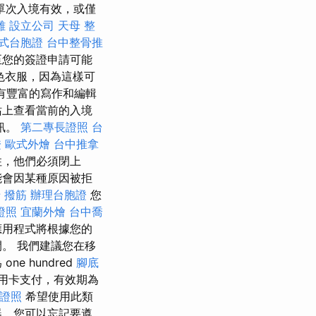
單次入境有效，或僅
雄
設立公司
天母 整
式台胞證
台中整骨推
至您的簽證申請可能
色衣服，因為這樣可
擁有豐富的寫作和編輯
站上查看當前的入境
訊。
第二專長證照
台
證
歐式外燴
台中推拿
住，他們必須閉上
能會因某種原因被拒
 撥筋
辦理台胞證
您
證照
宜蘭外燴
台中喬
應用程式將根據您的
。 我們建議您在移
 hundred
腳底
用卡支付，有效期為
證照
希望使用此類
器，您可以忘記要遵