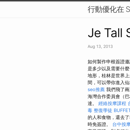
行動優化在 S
Je Tall 
Aug 13, 2013
如何製作申根簽證邀
是多少以及需要什
地形，桂林是世界
間，可以帶你進入
seo推薦
我們飛了兩
海灣合作委員會（巴
達。
經絡按摩課程
毒
整復學徒
BUFF
的人和食物，還去了
時免簽證。
台中按