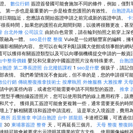
簽證。
數位行銷
簽證簽發國可能會施加不同的條件，例如，僅對
。 第一步也是最重要的一步是檢查您護照的有效性。
台胞證高
期日期臨近，您應該在開始簽證申請之前完成新的簽證申請。
卡
很長時間，如果您的護照在此期間到期，以後將很難更改，甚
骨
台北外燴
公司設立
由於白色背景，請在輪到拍照之前穿上深
背景融為一體。
seo是什麼
整復
Vule是一位經驗豐富的編輯，
攝影相關的內容。 您可以在匈牙利駐該國大使館或領事館的網
還可以獲得有關簽證類型以及可以向哪個機構提交申請的一般資
台中整骨價錢
嬰兒和兒童的中國簽證照片沒有特殊要求。
台胞
台胞證
第二專長證照
台北撥筋課程
1
seo是什麼
個孩子，請記
部表情。 我們希望情況不會如此，但不幸的是，您的申請很可
數位行銷
傳統整復推拿技術士
按摩執照
外燴服務
大雅按摩
天母
請中的某些內容，或者您​​可能需要申請不同類型的簽證。
推拿 
慧型手機拍攝簽證照片，您可以使用我們的線上應用程序，該
和尺寸。 獲得員工簽證可能會更複雜一些，通常需要更長的時間
上了解相關選項和簽證申請流程。 這是單次入境簽證，費用為 one
事務所
后里推拿
申請台胞證
台中 抓龍筋
卡達裡亞爾，可透過信
程
30
柬埔寨簽證
整脊
天，可再延長三個月。
天母 整復
整復師
達時可能會被要求出示證明其職業的官方文件。 使用圖像編輯