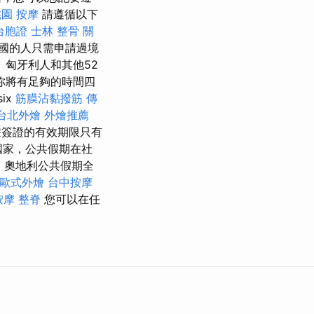
園 按摩
請遵循以下
台胞證
士林 整骨
關
國的人只需申請過境
 匈牙利人和其他52
你將有足夠的時間四
ix
筋膜沾黏撥筋
傳
台北外燴
外燴推薦
遊簽證的有效期限只有
國家，公共假期在社
薦
奧地利公共假期全
歐式外燴
台中按摩
按摩
整脊
您可以在任