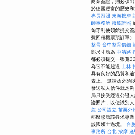
商業簽證，則必須出
於德國豐富的歷史和
專長證照
東海按摩
師事務所
撥筋證照
匈牙利使領館提交
費回程機票預訂單
整骨
台中整骨價錢
部尺寸應為
中清路 
都必須提交一張寬3
為它不能超過
士林 
具有良好的品質和
表上。 邀請函必須
發送私人信件就足
局只接受經過公證
證照片，以便識別
薦
公司設立
苗栗外
那麼您應該尋求專業
該國領土過境。
台
事務所
台北 按摩
逢