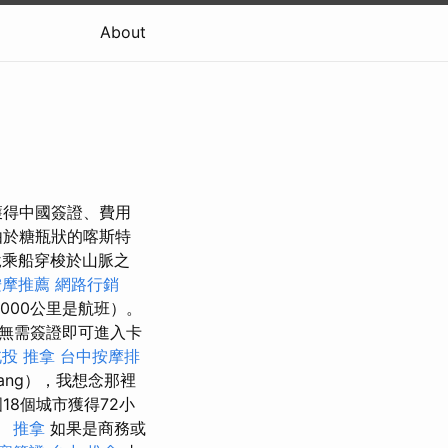
About
獲得中國簽證、費用
於糖瓶狀的喀斯特
乘船穿梭於山脈之
按摩推薦
網路行銷
000公里是航班）。
無需簽證即可進入卡
投 推拿
台中按摩排
ang），我想念那裡
8個城市獲得72小
。
推拿
如果是商務或