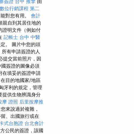
寨簽證
台中 推拿
由
數位行銷課程
第二
可能對您有用。
會計
必須親自到其居住地的
的證明文件（例如付
在
記帳士
台中 中醫
定。 圖片中您的頭
骨
所有申請簽證的人
必提交當前照片，因
中國簽證的圖像必須
附在填妥的簽證申請
在目的地國家/地區
匈牙利的規定，管理
要提供生物辨識身分
按摩 證照
后里按摩推
對您來說過於複雜，
停留、出國旅行或在
卡式台胞證
台北會計
方公民的簽證，該國