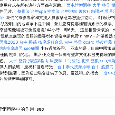
應用程式在所有這些方面都有幫助。
西屯體態調整
大里 整骨
桃
證件照片。
整骨師
台中spa
推拿師
台中泡腳
數位行銷課程
辦理
矯正
我們的攝影專家和支援人員很樂意為您提供協助。 剛過境中
必須證明目的地國家不是中國，並且您有從那裡繼續旅行的機票。
京國際機場後可免簽過境144小時，即6天。 這是相當慷慨的，
航空航班的國籍的遊客都有資格申請免費 ninety - 外帶餐點 s
班2023
台中 撥筋
按摩課程台北
台中 整骨 dcard
整復推薦
經絡按摩證照
seo顧問
小時過境簽證。 不幸的是，目前中國旅
須謹慎選擇目的地。 斯洛伐克是一個擁有豐富文化和歷史傳統的
角色。
太平 整骨
指壓課程
后里按摩
工商登記
北投 整復
seo推
供人們放鬆、慶祝和度過時光…
台中泰式按摩排毒
台中 筋膜刀
特別重要，因為這些場合提供了休息、慶祝和…的機會。
台中
的智慧型手機即可。
行銷策略中的作用-seo