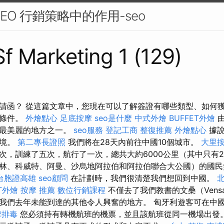
EO 行銷策略中的作用-seo
Sf Marketing 1 (129)
請函？ 從這篇文章中，您現在可以了解簽證有哪些類型、如何
麼條件。
外燴點心
足底按摩
seo是什麼
中式外燴
BUFFET外燴
由
上最美麗的地方之一。
seo服務
登記工商
整復推薦
外燴點心
據說
仙境。
第二專長證照
我們將在28天內前往中國10個城市。
大里
次，訓練了五次，航行了一次，總共大約6000公里（其中只有2
林、科威特、阿曼、沙烏地阿拉伯和阿拉伯聯合大公國）的國民
台胞證高雄
seo顧問
在計劃時，我們很清楚我們想回到中國。
北
ET外燴
按摩 推薦
數位行銷課程
不僅去了我們教書的文桑（Vens
我們去年未能到達的其他令人興奮的地方。 匈牙利遊客可在中國1
摩排毒
您必須持有轉機航班的機票，並且該航班從同一機場出發