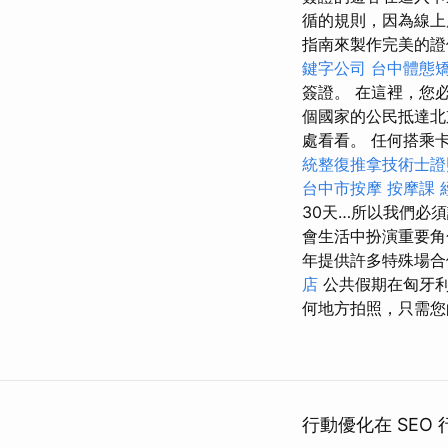
循的規則，因為線上
指南來製作完美的
鍵字公司
台中體態
簽證。 在這裡，您
個國家的公民抵達北
處看看。 任何搭乘卡達
統整復推拿技術士證照
台中市按摩
按摩課
30天…所以我們必
會生活中扮演重要
年提供許多特殊場合
店
公共假期在匈牙利
何地方拍照，只需您
行動優化在 SEO 