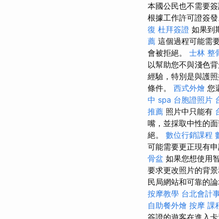
本國公民也不需要
根據工作許可證簽發
復
杜拜簽證
如果到
薦
這個過程可能需要
會被拒絕。
士林 整
以幫助您不與淺色
經驗，特別是與護照
條件。
西式外燴
您
中 spa
台胞證照片
推薦
照片中只能有
嘴，並採取中性的面
絕。
數位行銷課程
可能需要更正現有申
骨盆
如果您想使用智
要求更改照片的背景
民局網站和可靠的論壇
按摩教學
台北會計
自助餐外燴
按摩 課
簽證的遊客在進入卡