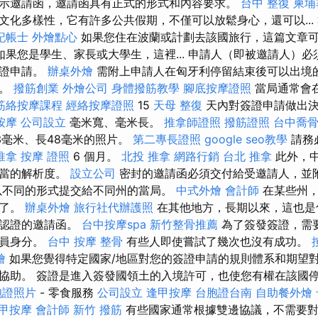
示邀請函，邀請函具有正式的形式和內容要求。
台中 整復
柬埔
文化多樣性，它有許多公共假期，不僅可以放鬆身心，還可以...
記帳士
外燴點心
如果您住在波蘭或計劃去該國旅行，這篇文章
如果您是學生、家長或大學生，這裡... 申請人（即被邀請人）
簽證申請。
辦桌外燴
需附上申請人在匈牙利停留結束後可以出境
）。
撥筋創業
外燴公司
身體撥筋教學
腳底按摩證照
當局通常會
筋絡按摩課程
經絡按摩證照
15
天母 整復
天內對簽證申請做出決
按摩
公司設立
毫米寬、毫米長。
推拿師證照
撥筋證照
台中喬
3毫米、長48毫米的照片。
第二專長證照
google seo教學
請務
推拿
按摩 證照
6 個月。
北投 推拿
網路行銷
台北 推拿
此外，
適當的解析度。
設立公司
密封的邀請函必須交付給受邀請人，並
以不同的形式提交給不同州的當局。
中式外燴
會計師
在某些州，
夠了。
辦桌外燴
旅行社代辦護照
在其他地方，長期以來，這也是
人認證的邀請函。
台中按摩spa
新竹整骨推薦
為了簽發簽證，需
人員身分。
台中 按摩 整骨
有些人即使嘗試了幾次也沒有成功。
燴
如果您覺得特定國家/地區對您的簽證申請的規則體系和期望
協助。 簽證是進入簽發國領土的入境許可，也使您有權在該國
胞證照片
- 零食服務
公司設立
逢甲按摩
台胞證台南
自助餐外燴
甲按摩
會計師
新竹 撥筋
有些國家通常根據雙邊協議，不需要對