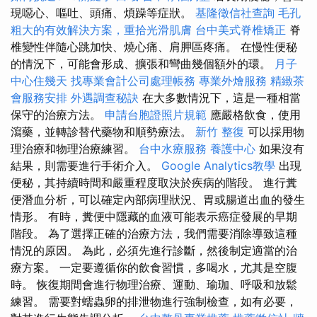
現噁心、嘔吐、頭痛、煩躁等症狀。
基隆徵信社查詢
毛孔
粗大的有效解決方案，重拾光滑肌膚
台中美式脊椎矯正
脊
椎變性伴隨心跳加快、燒心痛、肩胛區疼痛。 在慢性便秘
的情況下，可能會形成、擴張和彎曲幾個額外的環。
月子
中心住幾天
找專業會計公司處理帳務
專業外燴服務
精緻茶
會服務安排
外遇調查秘訣
在大多數情況下，這是一種相當
保守的治療方法。
申請台胞證照片規範
應嚴格飲食，使用
瀉藥，並轉診替代藥物和順勢療法。
新竹 整復
可以採用物
理治療和物理治療練習。
台中水療服務
養護中心
如果沒有
結果，則需要進行手術介入。
Google Analytics教學
出現
便秘，其持續時間和嚴重程度取決於疾病的階段。 進行糞
便潛血分析，可以確定內部病理狀況、胃或腸道出血的發生
情形。 有時，糞便中隱藏的血液可能表示癌症發展的早期
階段。 為了選擇正確的治療方法，我們需要消除導致這種
情況的原因。 為此，必須先進行診斷，然後制定適當的治
療方案。 一定要遵循你的飲食習慣，多喝水，尤其是空腹
時。 恢復期間會進行物理治療、運動、瑜珈、呼吸和放鬆
練習。 需要對蠕蟲卵的排泄物進行強制檢查，如有必要，