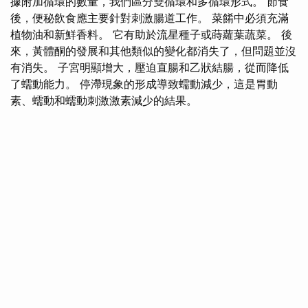
據附加循環的數量，我們區分雙循環和多循環形式。 節食
後，便秘飲食應主要針對刺激腸道工作。 菜餚中必須充滿
植物油和新鮮香料。 它有助於流星種子或蒔蘿葉蔬菜。 後
來，黃體酮的發展和其他類似的變化都消失了，但問題並沒
有消失。 子宮明顯增大，壓迫直腸和乙狀結腸，從而降低
了蠕動能力。 停滯現象的形成導致蠕動減少，這是胃動
素、蠕動和蠕動刺激激素減少的結果。