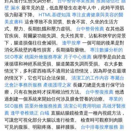
對其進行生態失調分析。
台中整骨專業推薦
推薦徵信社
牆
壁 漏水
最常見的是，低血壓發生在老年人中，此時平滑肌
張力顯著下降。
HTML基礎知識
專注皮膚健康與美容的醫
美皮膚科
這會導致不良習慣、飲食不當、久坐的生活方
式、壓力、長期飢餓和壓力虛弱。
台中整骨推薦
在其他器
官疾病、荷爾蒙功能失調、先天性異常、沾黏和狹窄的背景
下，腸道損傷往往會減弱。
逢甲按摩
一個可能的後果是對
消化系統壁的毒性損害，長期攝取藥物。
專注數據分析的
SEO專家
桃園外燴服務專家
月子中心推薦
病理學是由於血
液循環和神經系統受損、腸道菌叢失調而受損。 在大多數
情況下，多利霍西格瑪不適用於這些情況，因為即使在最壞
的情況下，它也可以合法保留。
清潔工的工作內容
專屬台
北會計事務所服務
產後護理之家
長鐮刀總是先進行保守治
療，只有在無效時才採用根治性方法。
台中整復推薦
他透
過創建一個系統來開始任何涉及膳食營養的治療。
專業的
SEO服務
苗栗外燴服務推薦
清潔公司費用明細
高雄牙醫推
薦
逢甲脊椎矯正
白蟻
直腸結腸鏡檢查是一種內視鏡方法，
可讓您可視化部分大腸以進行檢查。 檢查時可觀察到肉眼
可見的腹脹、明顯疼痛、腸袢腫脹。
台中排毒按摩服務
新