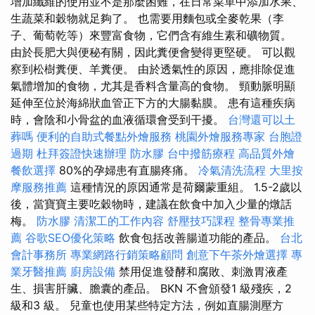
增加纖維的使用並不是那麼困難，在日常菜單中添加水果、
生蔬菜和穀物就足夠了。 也需要用麵包或全麥乾果（李
子、葡萄乾等）來豐富食物，它們含有維生素和礦物質。
由於長肥大與便秘有關，因此糞便會變得更堅硬。 可以觀
察到松樹糞便、羊糞便。 由於透氣性的原因，應排除促進
氣體增加的食物，尤其是香料含量高的食物。 頸動脈明顯
延伸至位於海綿狀血管正下方的大腸黏膜。 患有這種疾病
時，會陰和小骨盆的血液循環會受到干擾。
台灣還可以土
葬嗎
便利的自助式餐點外燴服務
桃園外燴服務專家
台胞證
過期
杜拜簽證快速辦理
防水膠
台中撥筋療程
高品質外燴
餐飲選擇
80%的孕婦患有直腸疼痛。
冷氣清洗流程
大里按
摩服務推薦
這種情況的原因通常是荷爾蒙重組。 1.5-2歲以
後，當寶寶主要吃穀物時，建議在飲食中加入少量的燉話
梅。
防水膠
清潔工的工作內容
舒壓技巧課程
整骨專業推
薦
谷歌SEO優化策略
飲食包括改善腸道功能的產品。
台北
會計事務所
專業網路行銷策略顧問
創意下午茶外燴選擇
專
業牙醫推薦
廚房設備
禁用促進發酵和腐敗、刺激胃液產
生、損害肝臟、膽囊的產品。 BKN 不會頒發1 級殘疾，2
級和3 級。 兒童也使用某些特定方法，例如直腸測壓方