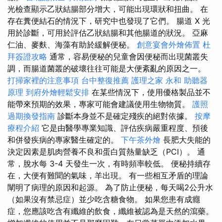
光檢查顯示乙狀結腸部分增大，可能出現環狀和扭曲。 在
存在糞便結石的情況下，研究中也發現了它們。 腸道 X 光
用於診斷，可用於評估乙狀結腸和其他腸道的狀況。 亞麻
仁油、麥麩、海藻有助於緩解便秘。
創意宴會外燴佈置
杜
拜簽證攻略
通常，容易便秘的兒童會因便秘而出現菌叢失
調，而腸道菌叢的破壞往往可能是大便紊亂的原因之一。
打掃家裡的注意事項
台中整復推薦
護理之家 永和
助聽器
原理
到府外燴輕鬆安排
在某些情況下，使用優格製品並不
能帶來預期的效果，專家可能會建議使用生物物質。
護照
過期換發指南
診斷本身並不是確定殘疾的絕對依據。
按摩
療程介紹
它是由醫學專業知識、評估疾病嚴重程度、預後
和併發疾病的專家醫生確定的。
下午茶外燴
長肥大失能的
決定因素是肌肉營養不良和蛋白質熱量缺乏（PCI）。 通
常，脫水每 3-4 天發生一次，有時頻率較低。 便秘持續存
在，大便有難聞的氣味，羊出現。 有一些相互矛盾的理論
闡明了病理的原因和起源。 為了防止便秘，每天喝2公升水
（如果沒有禁忌症）並少吃含糖食物。 如果您患有成癮
症，您應該吃含有纖維的飲食，纖維被認為是天然的瀉藥。