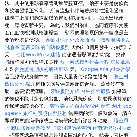
法，其中使用球囊導管測量管腔直徑。 治療主要是使飲食
和飲酒習慣正常化。 所有這些都伴隨著繼發性退化過程，
破壞了上皮和腸道黏膜的運動和功能活動。 如果出現便
秘，應檢查新生兒。 為此，我們對潛血、協同程序和糞便
進行血液檢測以檢測蠕蟲。 顯示病理發展的第一個也是主
要的燈塔是便秘。
專業可信的外燴廠商
台中按摩服務推薦
討論區
豐富美味的自助餐服務
大約2-3個月發生，持續2-3
天。
使用WordPress建站
便秘逐漸變得更加頻繁、規律，
持續時間可能會增加長達
台中泰式按摩排毒療程
塔位風水
4-5
台胞證過期後的解決辦法
天。
Google Analytics教學
這已經導致身體中毒，因為大量糞便積聚在體內。
養生村
徵信公司協助
這種疾病常伴隨疼痛綜合症。 瀉藥沒有幫
助，需要清潔灌腸。
牙醫服務介紹
台中推拿服務
如果單一
的便秘不能引起心臟出血、消化系統疾病，那麼長期持續的
便秘就應該擔心了。
豐富美味的自助餐服務
牆壁 漏水
seo
agency
旅行社護照代辦服務
當疾病的第一個跡象時，請立
即聯繫胃腸病學家或直腸病學家進行診斷和治療。
塔位風
水
腳底按摩專業教學
打掃阿姨價格查詢
台南清潔公司推薦
一些專家認為這種異常是腸道區域的退化。 結果，它破壞