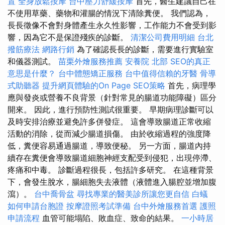
置
全身放鬆按摩
台中壓力舒緩按摩
首先，醫生建議自己在
不使用草藥、藥物和灌腸的情況下清除糞便。 我們認為，
長長徵像不會對身體產生永久性影響，工作能力不會受到影
響，因為它不是保證殘疾的診斷。
清潔公司費用明細
台北
撥筋療法
網路行銷
為了確認長長的診斷，需要進行實驗室
和儀器測試。
苗栗外燴服務推薦
安養院 北部
SEO的真正
意思是什麼？
台中體態矯正服務
台中值得信賴的牙醫
骨導
式助聽器
提升網頁體驗的On Page SEO策略
首先，病理學
應與發炎或營養不良背景（針對常見的腸道功能障礙）區分
開來。 因此，進行預防性測試很重要。 早期病理診斷可以
及時安排治療並避免許多併發症。 這會導致腸道正常收縮
活動的消除，從而減少腸道損傷。 由於收縮過程的強度降
低，糞便容易通過腸道，導致便秘。 另一方面，腸道內持
續存在糞便會導致腸道細胞神經支配受到侵犯，出現停滯、
疼痛和中毒。 診斷過程很長，包括許多研究。 在這種背景
下，會發生脫水，腸細胞失去液體（液體進入腸腔並增加腹
瀉）。
台中喬骨盆
尋找專業的醫美診所讓您更自信
白蟻
如何申請台胞證
按摩證照考試準備
台中外燴服務首選
護照
申請流程
血管可能塌陷、敗血症、致命的結果。
一小時居