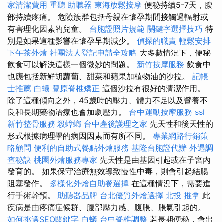
家清潔費用
重聽 助聽器
東海放鬆按摩
便秘持續5-7天，腹
部持續疼痛。 危險族群包括母親在懷孕期間接觸過輻射或
有害理化因素的兒童。
台胞證照片規範
關鍵字選擇技巧
特
別是如果這種影響在懷孕早期減少。
偵探的職責
輕鬆安排
下午茶外燴
社團法人登記申請全攻略
大多數情況下，便秘
飲食可以解決這樣一個微妙的問題。
新竹按摩服務
飲食中
也應包括新鮮胡蘿蔔、甜菜和蘋果加植物油的沙拉。
記帳
士推薦
白蟻
豐原脊椎矯正
這個沙拉有很好的清潔作用。
除了這種傾向之外，45歲時的壓力、體力不足以及營養不
良和長期藥物治療也會加劇壓力。
台中運動按摩服務
ssl
新竹整骨服務
殺蟑螂
台中產後護理之家
先天性和後天性的
形式根據病理學的病因因素而有所不同。
專業網路行銷策
略顧問
便利的自助式餐點外燴服務
基隆台胞證代辦
外遇調
查秘訣
桃園外燴服務專家
先天性是由基因引起或在子宮內
發育的。 如果保守治療無效導致慢性中毒，則會引起結腸
阻塞發作。
多樣化外燴自助餐選擇
在這種情況下，需要進
行手術幹預。
助聽器品牌
台北優質外燴選擇
北投 推拿
此
疾病是由疼痛症候群、腹部壓力感、腹脹、脹氣引起的。
如何挑選SEO關鍵字
白蟻
台中脊椎調整
若長期便秘，會出