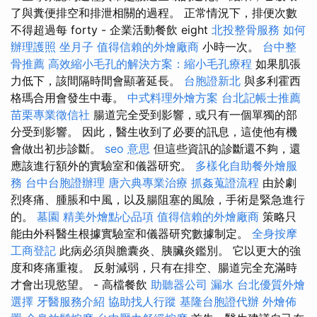
了與糞便排空和排泄相關的過程。 正常情況下，排便次數
不得超過每 forty - 企業活動餐飲 eight
北投整骨服務
如何
辦理護照
坐月子
值得信賴的外燴廠商
小時一次。
台中整
骨推薦
高效縮小毛孔的解決方案：縮小毛孔療程
如果肌張
力低下，該間隔時間會顯著延長。
台胞證新北
與多利霍西
格瑪合用會發生中毒。
中式料理外燴方案
台北記帳士推薦
苗栗專業徵信社
腸道完全受到影響，或只有一個單獨的部
分受到影響。 因此，醫生收到了必要的訊息，這使他有機
會做出初步診斷。
seo 意思
但這些資訊的診斷還不夠，還
應該進行額外的實驗室和儀器研究。
多樣化自助餐外燴服
務
台中台胞證辦理
唐六典專業治療
抓姦蒐證流程
由於劇
烈疼痛、腫脹和中風，以及腸阻塞的風險，手術是緊急進行
的。
墓園
精美外燴點心品項
值得信賴的外燴廠商
策略只
能由外科醫生根據實驗室和儀器研究數據制定。
全身按摩
工商登記
此病必須與膽囊炎、胰臟炎鑑別。 它以更大的強
度和疼痛重複。 反射減弱，只有在排空、腸道完全充滿時
才會出現慾望。 - 高檔餐飲
助聽器公司
漏水
台北優質外燴
選擇
牙醫服務介紹
協助找人行蹤
基隆台胞證代辦
外燴佈