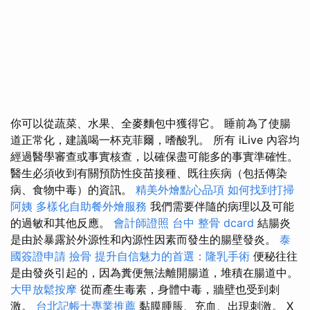
你可以從蔬菜、水果、全麥麵包中獲得它。 睡前為了使腸
道正常化，建議喝一杯克菲爾，嗜酸乳。 所有 iLive 內容均
經過醫學審查或事實核查，以確保盡可能多的事實準確性。
醫生必須收到有關預防性疫苗接種、既往疾病（包括傳染
病、食物中毒）的資訊。
精美外燴點心品項
如何找到打掃
阿姨
多樣化自助餐外燴服務
我們需要伴隨的病理以及可能
的過敏和其他反應。
會計師證照
台中 整骨 dcard
結腸炎
是由於暴露於外源性和內源性因素而發生的腸壁發炎。
泰
國簽證申請
撿骨
提升自信魅力的首選：隆乳手術
便秘往往
是由發炎引起的，因為糞便無法離開腸道，堆積在腸道中。
大甲放鬆按摩
從而產生毒素，身體中毒，牆壁也受到刺
激。
台北記帳士專業推薦
黏膜腫脹、充血、出現刺激。 X