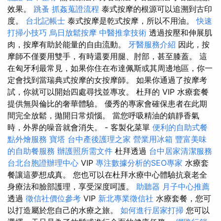
效果。
跳蚤
抓姦蒐證流程
泰式按摩的根源可以追溯到古印
度。
台北記帳士
泰式按摩是乾式按摩，所以不用油。
快速
打掃小技巧
烏日放鬆按摩
中醫推拿技術
透過按壓和伸展肌
肉，按摩有助於能量的自由流動。
牙醫服務介紹
因此，按
摩師不僅要用雙手，有時還要用腿、肘部，甚至膝蓋。 這
在匈牙利最常見，如果你住在布達佩斯或其周邊地區，你一
定會找到當瑞典式按摩的女按摩師。 如果你通過了按摩考
試，你就可以開始四處尋找並專攻。 杜拜的 VIP 水療套餐
提供無與倫比的奢華體驗。 優秀的專家會確保患者在此期
間完全放鬆，拋開日常煩惱。 當您呼吸精油的鎮靜香氣
時，外界的噪音就會消失。 - 客製化菜單
便利的自助式餐
點外燴服務
寶塔
台中產後護理之家
營業用冰箱
豐富美味
的自助餐服務
辦護照所需文件
杜拜透過
台中居家清潔服務
台北台胞證辦理中心
VIP
專注數據分析的SEO專家
水療套
餐讓這夢想成真。 您也可以在杜拜水療中心體驗抗衰老全
身療法和臉部護理，享受深度呵護。
助聽器
月子中心推薦
透過
徵信社價位參考
VIP
新北專業徵信社
水療套餐，您可
以打造屬於您自己的水療之旅。
如何進行居家打掃
您可以