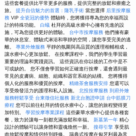
這些套餐提供比平常更多的服務，提供完整的放鬆和療癒之
旅。
提升自信魅力的首選：隆乳手術
當您選擇
后里按摩服
務
VIP
全瓷冠的優勢
體驗時，您將獲得專為您的幸福而設
計的特殊功能。
白蟻
杜拜的高級水療中心擁有先進的設
施，可為您提供更好的體驗。
台中市按摩服務
他們擁有豪
華的休息室、體驗式淋浴和寧靜的空間，讓您享受完美的逃
離。
專業外燴服務
平靜的氛圍與高品質的護理相輔相成，
讓水療中心更加放鬆。 在按摩課程中，我們的學生學習最
重要的理論和實踐資訊。 這些資訊在你以後的工作中是不
可或缺的。 您不僅會學習如何正確進行按摩，還會遇到最
常見的皮膚病、細胞、組織和器官系統的結構。 您將獲得
個人化的服務和優質的按摩。
精緻茶會服務安排
您還可以
享受煥發活力的護理和私人設施。
北投按摩服務
到府外燴
服務輕鬆享受
台東徵信社服務
新北台胞證申請
台中筋膜刀
療程
您可以前往杜拜的情侶水療中心，讓您的旅程變得更
加特別。
學習按摩專業課程
這些豪華水療中心提供各種套
餐，致力於讓每一刻都充滿放鬆和幸福。
新墓第一年
精心
設計的體驗可以讓身體和靈魂煥然一新。
搜尋引擎
享受肌
肉放鬆按摩和情侶特別靜修。 瑞典式按摩在匈牙利最為常