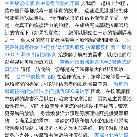
大甲放鬆按摩
台中值得信賴的牙醫
與我們一起踏上旅程，
讓每個日落都成為一個珍貴的故事。 這些避風港邀請您休
息並重新找回自我。 他們確保您的住宿不僅僅是享受，更
是一次真正的恢復活力的旅程。 在成功完成基礎按摩師培
訓的情況下（如果您願意），您可以開始進一步的培訓課程
之一。 個人化的關注是杜拜奢華水療體驗的關鍵要素。
浪
漫戶外婚禮外燴
旅行社代辦護照服務
按摩服務推薦
什麼是
SEO？
漏水 打針撐多久
治療師了解您的需求，以便他們可
以客製化每種治療方法。
苗栗外燴服務推薦
RWD響應式網
頁設計
這樣，訪問的一切都是為了確保最大的舒適和放
鬆。
台中平價按摩服務
在這種情況下，按摩治療師是一位
經驗豐富的專家，可以評估患者的肌肉骨骼問題。
台胞證
過期後的解決辦法
如何挑選SEO關鍵字
因此，在按摩課程
中獲得的證書不足以進行治療性按摩活動，因為這主要是治
療性按摩。 VIP 水療套餐著重您的舒適度和幸福感，帶來
更深層的放鬆。 身體煥發活力護理等護理迪拜提供兒童服
務，以滿足您的需求。 寧靜的環境和個人化的服務可幫助
您恢復和放鬆，讓您的水療之旅更加美好。 除了幫助您放
鬆身心之外，按摩還有無數的健康益處。
專屬台北會計事