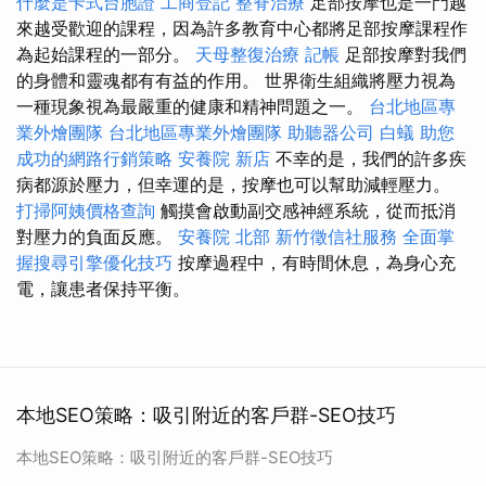
什麼是卡式台胞證
工商登記
整脊治療
足部按摩也是一門越
來越受歡迎的課程，因為許多教育中心都將足部按摩課程作
為起始課程的一部分。
天母整復治療
記帳
足部按摩對我們
的身體和靈魂都有有益的作用。 世界衛生組織將壓力視為
一種現象視為最嚴重的健康和精神問題之一。
台北地區專
業外燴團隊
台北地區專業外燴團隊
助聽器公司
白蟻
助您
成功的網路行銷策略
安養院 新店
不幸的是，我們的許多疾
病都源於壓力，但幸運的是，按摩也可以幫助減輕壓力。
打掃阿姨價格查詢
觸摸會啟動副交感神經系統，從而抵消
對壓力的負面反應。
安養院 北部
新竹徵信社服務
全面掌
握搜尋引擎優化技巧
按摩過程中，有時間休息，為身心充
電，讓患者保持平衡。
本地SEO策略：吸引附近的客戶群-SEO技巧
本地SEO策略：吸引附近的客戶群-SEO技巧