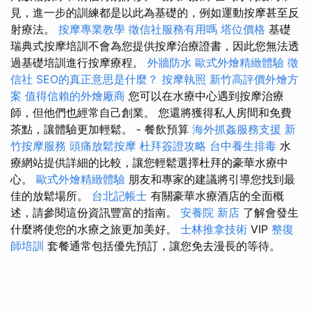
見，進一步的訓練都是以此為基礎的，例如運動按摩甚至反
射療法。
按摩專業教學
徵信社服務有用嗎
塔位價格
基礎
瑞典式按摩培訓不會為您提供按摩治療證書，因此您無法透
過基礎培訓進行按摩療程。
外牆防水
歐式外燴精緻體驗
徵
信社
SEO的真正意思是什麼？
按摩執照
新竹高評價外燴方
案
值得信賴的外燴廠商
您可以在水療中心遇到按摩治療
師，但他們也經常自己創業。 您還將獲得私人房間和免費
茶點，讓體驗更加輕鬆。 - 餐飲預算
海外抓姦服務支援
新
竹按摩服務
頭痛放鬆按摩
杜拜簽證攻略
台中養生排毒
水
療網站提供詳細的比較，讓您輕鬆選擇杜拜的豪華水療中
心。
歐式外燴精緻體驗
朋友和專家的建議將引導您找到最
佳的放鬆場所。
台北記帳士
有關豪華水療酒店的全面概
述，請參閱這份資訊豐富的指南。
安養院 新店
了解會發生
什麼將使您的水療之旅更加美好。
士林推拿技術
VIP
整復
師培訓
套餐通常包括優先預訂，讓您免去漫長的等待。