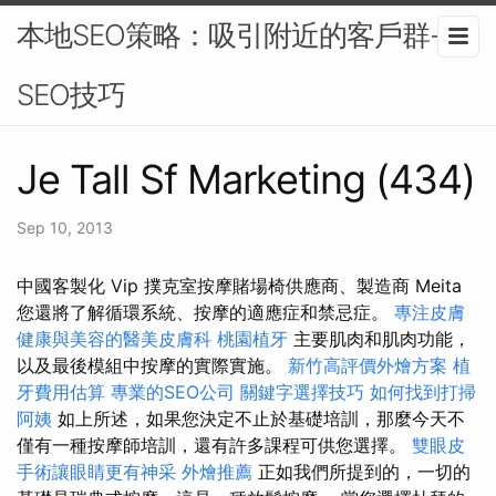
本地SEO策略：吸引附近的客戶群-
SEO技巧
Je Tall Sf Marketing (434)
Sep 10, 2013
中國客製化 Vip 撲克室按摩賭場椅供應商、製造商 Meita
您還將了解循環系統、按摩的適應症和禁忌症。
專注皮膚
健康與美容的醫美皮膚科
桃園植牙
主要肌肉和肌肉功能，
以及最後模組中按摩的實際實施。
新竹高評價外燴方案
植
牙費用估算
專業的SEO公司
關鍵字選擇技巧
如何找到打掃
阿姨
如上所述，如果您決定不止於基礎培訓，那麼今天不
僅有一種按摩師培訓，還有許多課程可供您選擇。
雙眼皮
手術讓眼睛更有神采
外燴推薦
正如我們所提到的，一切的