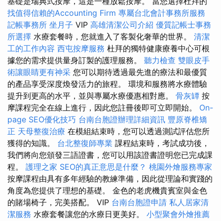
基礎是瑞典式按摩，這是一種放鬆按摩。 當您選擇杜拜的
找值得信賴的Accounting Firm
專屬台北會計事務所服務
記帳事務所
坐月子
VIP
高雄清潔公司介紹
優質記帳士事務
所選擇
水療套餐時，您就進入了客製化奢華的世界。
清潔
工的工作內容
西屯按摩服務
杜拜的獨特健康療養中心可根
據您的需求提供量身訂製的護理服務。
聽力檢查
雙眼皮手
術讓眼睛更有神采
您可以期待透過最先進的療法和最優質
的產品享受深度煥發活力的旅程。 環境和服務將水療體驗
提升到更高的水平，並與專屬水療優惠相對應。
骨灰罈
按
摩課程完全在線上進行，因此您註冊後即可立即開始。
On-
page SEO優化技巧
台南台胞證辦理詳細資訊
豐原脊椎矯
正
天母整復治療
在模組結束時，您可以透過測試評估您所
獲得的知識。
台北整復師專業
課程結束時，考試成功後，
我們將向您頒發三語證書，您可以用該證書證明您已完成課
程。
護理之家
SEO的真正意思是什麼？
桃園外燴服務專家
按摩課程由具有多年經驗的教練準備，因此從理論和實踐的
角度為您提供了理想的基礎。 金色的老虎機貴賓室與金色
的賭場椅子，完美搭配。 VIP
台南台胞證申請
私人居家清
潔服務
水療套餐讓您的水療日更美好。
小型聚會外燴推薦