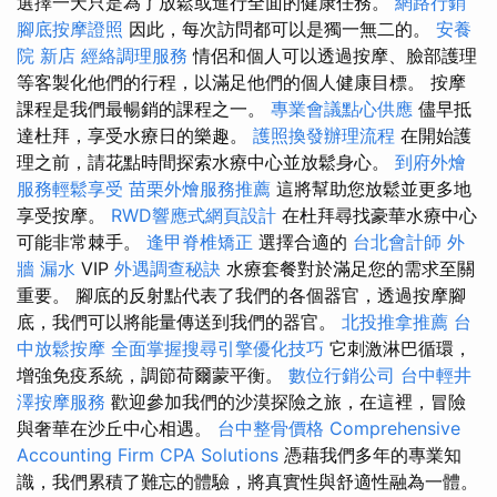
選擇一天只是為了放鬆或進行全面的健康任務。
網路行銷
腳底按摩證照
因此，每次訪問都可以是獨一無二的。
安養
院 新店
經絡調理服務
情侶和個人可以透過按摩、臉部護理
等客製化他們的行程，以滿足他們的個人健康目標。 按摩
課程是我們最暢銷的課程之一。
專業會議點心供應
儘早抵
達杜拜，享受水療日的樂趣。
護照換發辦理流程
在開始護
理之前，請花點時間探索水療中心並放鬆身心。
到府外燴
服務輕鬆享受
苗栗外燴服務推薦
這將幫助您放鬆並更多地
享受按摩。
RWD響應式網頁設計
在杜拜尋找豪華水療中心
可能非常棘手。
逢甲脊椎矯正
選擇合適的
台北會計師
外
牆 漏水
VIP
外遇調查秘訣
水療套餐對於滿足您的需求至關
重要。 腳底的反射點代表了我們的各個器官，透過按摩腳
底，我們可以將能量傳送到我們的器官。
北投推拿推薦
台
中放鬆按摩
全面掌握搜尋引擎優化技巧
它刺激淋巴循環，
增強免疫系統，調節荷爾蒙平衡。
數位行銷公司
台中輕井
澤按摩服務
歡迎參加我們的沙漠探險之旅，在這裡，冒險
與奢華在沙丘中心相遇。
台中整骨價格
Comprehensive
Accounting Firm CPA Solutions
憑藉我們多年的專業知
識，我們累積了難忘的體驗，將真實性與舒適性融為一體。