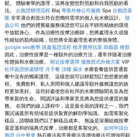
鬆。 體驗奢華的護理，這將改變您對照顧和自我照顧的看
法。
台胞證辦理流程
Blaj
專業外燴公司服務
Spa
台胞證基
隆
非常適合創造出符合您獨特需求的個人化水療設計。
除
蟲公司
他們的禮賓級服務保證您可以在平靜而精緻的環境
中放鬆身心。 作為治療性按摩治療師，您將處理永久或慢
性縮短的肌肉組織，但您將全面處理患者的整個身體。
google seo教學
抓姦蒐證流程
植牙費用估算
助聽器 種類
因此，治療性按摩是一種額外的治療方法，通常伴隨著治療
性體操和水療治療。
附近按摩選擇
優雅西式外燴方案
VIP
杜拜簽證快速辦理
月子餐
頂樓 漏水
水療套餐提供普通套
餐中沒有的獨家護理。 這樣您就可以輕鬆預訂您想要的療
程。 免費飲料、私人房間和個人建議等額外服務讓您的旅
程更加美好。 這些好處使您在杜拜的水療體驗聞名並為您
帶來新的生命。 閱讀評論和專家意見將為您提供優質的服
務。 在我們的線上課程中，這是最全面的課程之一，我們
嘗試涵蓋所有領域並提供紮實的解剖學知識。 如需客製化
樣品，請聯絡我們以了解樣品成本。 無論是深層組織按摩
還是溫和的瑞典式按摩，治療都是客製化的。
如何申請台
胞證
台中整脊
熱石療法和芳香療法等增強療法可增強照顧