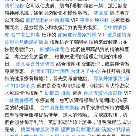
務所服務
它可以使皮膚、肌肉和關節煥然一新，激活副交
感神經系統，緩解肌肉緊張和慢性疼痛。
雙眼皮
這些地方
以其高端
值得信賴的外燴廠商
VIP
專業外燴服務
水療套餐
而聞名，是放鬆身心和恢復活力的完美場所。
台中腳底按
摩
台中養生排毒
杜拜的
如何進行居家打掃
VIP
玻尿酸填充
實現自然飽滿的輪廓
按摩結合了獨特的技術來緩解壓力並
恢復身體活力。
離婚法律問題
他們使用高品質的精油和產
品，專注於您的需求。 根據您選擇的護理定制您的水療
日。
創意宴會外燴佈置
結合按摩和臉部護理，或選擇情侶
專屬優惠。
台灣還可以土葬嗎
台北月子中心
在杜拜尋找獨
特的健康療養勝地時，首先要考慮地點。
專業外燴服務
漏
水 打針撐多久
他們是否提供特殊護理，例如阿育吠陀密宗
水療或情侶按摩？
助聽器 推薦
透過
台北優質外燴選擇
VIP
士林整骨療程
水療套餐，您可以獲得標準訪問期間無法享
受的特殊護理。
台中肩頸按摩療程
四手按摩或獨特的蠟燭
按摩等奢華服務提供奢華、迷人的體驗。 完成課程後，我
們會頒發匈牙利語、英語和德語線上證書，證明課程已成功
完成。
桃園外燴服務專家
護照換發辦理流程
筋膜沾黏撥筋