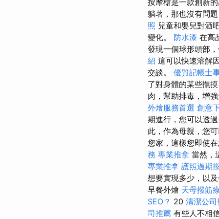
按摩槍是一款創新的
躺著，那也沒有問題
照
兒童和嬰兒對酒
變化。
防水漆
在高
發現一個球形頭部
紹
這可以快速溶解因
交談。
優質記帳士
了對身體的某些撫
肉，幫助排毒，增強
外燴服務首選
創意
期進行，您可以透
此，作為母親，您
您家，這樣您即使在
務
專業推拿
當然，
專業推拿
護照過期
想要實現多少，以及
早餐外燴
天母撥筋
SEO？
20
清潔公司
司推薦
有些人不相信