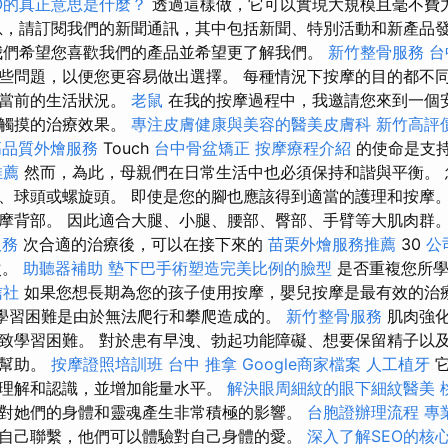
EO的真正意思是什麼？
透過這樣做，它可以實現大規模且毫不費
，請訂閱我們的新聞通訊，其中包括新聞、特別活動和新產品
我們希望您喜歡我們的產品並希望更了解我們。
新竹整骨服務
台
些問題，以便您更容易做出選擇。 每種情況下按摩的目的都不
理當前的生活狀況。
老鼠
在我的按摩過程中，我邀請您來到一個
的觸摸的治療效果。
專注皮膚健康與美容的醫美皮膚科
新竹高評
高品質外燴服務
Touch
台中骨盆矯正
按摩療程介紹
的使命是支
推薦
然而，為此，母親們在日常生活中也必須保持和諧與平衡。 
、球頭或螺旋頭。 即使是您的腳也應該得到適當的護理和按摩。
摩背部。 因此適合大腿、小腿、腰部、臀部、手臂等大肌肉群。
服務
次合適的治療後，可以在接下來的
苗栗外燴服務推薦
30
公
次。
助聽器補助
墊下巴手術塑造完美比例的臉型
是否重複您所學
信社
如果您想長期為您的孩子使用按摩，嬰兒按摩是最有效的治
校學習困難是由於無法爬行和攀爬造成的。
新竹整骨服務
肌肉強化
致學習困難。 對於患有早洩、勃起功能障礙、想要保留精子以
所幫助。
按摩證照培訓班
台中 推拿
Google商家檔案
人工植牙
它
理解和認識，並增加能量水平。
解決眼周細紋的眼下細紋醫美
對她們的身體和靈魂產生非常積極的影響。
台胞證辦理流程
專
自己聯繫，他們可以體驗對自己身體的愛。
深入了解SEO的核