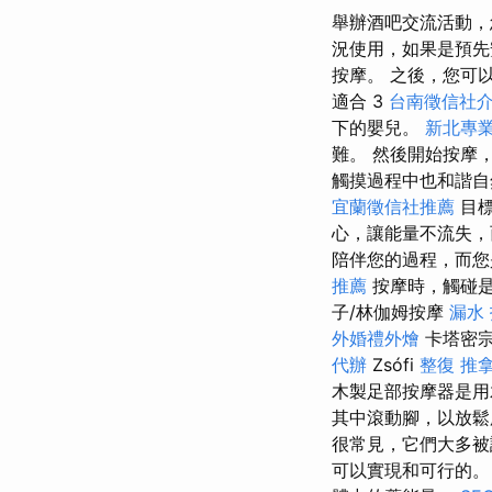
舉辦酒吧交流活動，
況使用，如果是預先安
按摩。 之後，您可
適合 3
台南徵信社
下的嬰兒。
新北專
難。 然後開始按摩
觸摸過程中也和諧自
宜蘭徵信社推薦
目標
心，讓能量不流失
陪伴您的過程，而您
推薦
按摩時，觸碰是
子/林伽姆按摩
漏水
外婚禮外燴
卡塔密
代辦
Zsófi
整復 推
木製足部按摩器是用
其中滾動腳，以放鬆
很常見，它們大多被
可以實現和可行的