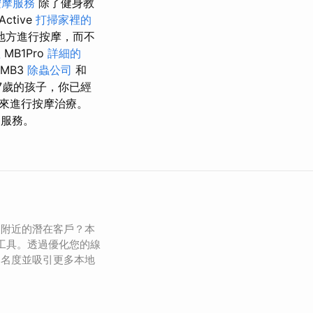
按摩服務
除了健身教
ctive
打掃家裡的
地方進行按摩，而不
理
MB1Pro
詳細的
MB3
除蟲公司
和
7歲的孩子，你已經
來進行按摩治療。
的服務。
引附近的潛在客戶？本
的工具。透過優化您的線
知名度並吸引更多本地