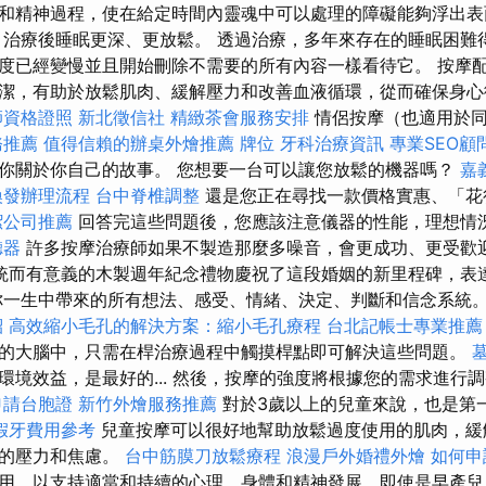
和精神過程，使在給定時間內靈魂中可以處理的障礙能夠浮出表
，治療後睡眠更深、更放鬆。 透過治療，多年來存在的睡眠困難
度已經變慢並且開始刪除不需要的所有內容一樣看待它。 按摩
潔，有助於放鬆肌肉、緩解壓力和改善血液循環，從而確保身
師資格證照
新北徵信社
精緻茶會服務安排
情侶按摩（也適用於同
務推薦
值得信賴的辦桌外燴推薦
牌位
牙科治療資訊
專業SEO
你關於你自己的故事。 您想要一台可以讓您放鬆的機器嗎？
嘉
換發辦理流程
台中脊椎調整
還是您正在尋找一款價格實惠、「花
潔公司推薦
回答完這些問題後，您應該注意儀器的性能，理想情
聽器
許多按摩治療師如果不製造那麼多噪音，會更成功、更受歡
統而有意義的木製週年紀念禮物慶祝了這段婚姻的新里程碑，表
你一生中帶來的所有想法、感受、情緒、決定、判斷和信念系統
紹
高效縮小毛孔的解決方案：縮小毛孔療程
台北記帳士專業推薦
的大腦中，只需在桿治療過程中觸摸桿點即可解決這些問題。
境效益，是最好的... 然後，按摩的強度將根據您的需求進行調
申請台胞證
新竹外燴服務推薦
對於3歲以上的兒童來說，也是第
假牙費用參考
兒童按摩可以很好地幫助放鬆過度使用的肌肉，緩
校的壓力和焦慮。
台中筋膜刀放鬆療程
浪漫戶外婚禮外燴
如何申
用，以支持適當和持續的心理、身體和精神發展，即使是早產