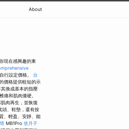
About
是你現在感興趣的東
mprehensive
自行設定價格。
台
的價格提供較短的示
將其換成基本的指壓
椎痛和肌肉僵硬。
部肌肉再生，並恢復
枕頭、鞋墊，還有按
質、輕盈、安靜、能
塔
MB1Pro
坐月子