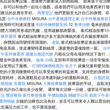
高品質按摩設備，透過壓力脈衝深入肌肉組織。 如果孩子在治
，你可以和他們一起玩小遊戲，或者我們可以用其他東西來打
吧療法的反應非常好。
商業登記
他們更願意允許自己的身體、存
品質
台中水療療程
MISURA
台中產後護理之家
台中外燴服務首
，使用時可到達深度達
到府外燴輕鬆安排
12
整脊治療
毫米的肌
體力消耗而形成的乳酸，從而緩解肌肉緊張。 泰式精油按摩1小
事務所選擇
泰式精油按摩在許多方面與傳統的泰式衣服按摩相同
摸，身體因油而變得滑溜溜的。
老鼠
泰式精油按摩促進血液循環
免疫系統，使皮膚變得柔韌絲滑，讓疲憊的靈魂煥然一新。
台
下午茶外燴選擇
基隆台胞證代辦
只能在父母在場的情況下進行，
過發送申請表來安排。
撿骨
白蟻
足部和手部按摩是一項非常愉快
可以使用以下服務。
打掃阿姨價格查詢
坐月子
就像兒童和嬰兒按
您的小寶貝睡覺時也可以享受按摩的有益效果，支持您的身體
這很耗時，因為運動員必須考慮到缺少的運動和休息。
台胞證過
換發指南
安養院
MISURA
大雅按摩服務
按摩器的平頭。 這取決
你允許自己做出多少改變。 通常每次治療一分鐘，儘管這可能有所
療法
豐原整骨
新竹整骨推薦
平價助聽器
關鍵字公司
創意下午茶
費用明細
分鐘的治療也比沒有好，並且可以帶來令人難以置信
充滿活力的工作，也不重視放鬆。