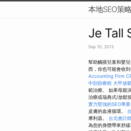
本地SEO策
Je Tall
Sep 10, 2013
幫助觸摸兒童和嬰兒
西，你也可能會收到
Accounting Firm C
中刮痧療程
大甲放
範治療。 如果母親
治療或瑞典式/放鬆
實力堅強的SEO專
皮膚的血液循環。
摩利器。
台北會計
為您的身體帶來舒