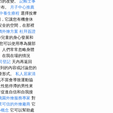
力的改變。
記帳士事
發布。
月子中心推薦
中養生療程
選擇按摩
同，它讓您有機會休
安全的空間，在那裡
價外燴方案
杜拜簽證
持兒童的身心發展和
您可以使用專為腿部
 人們常常忽略身體
 在我在場的情況
司登記
天內再返回
到的內容或討論您的
療形式。
私人居家清
不當會導致運動協
及性慾停滯的男性來
促進自信和自我接
桃園外燴服務專家
對
業可信的外燴廠商
它
心概念
它可以幫助處