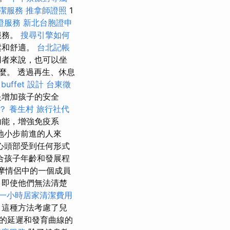
潔服務
推拿師證照
1
證服務
新北台胞證申
服務。
搜尋引擎如何
鬆和舒適。
台北記帳
用者來說，也可以坐
麼。 透過再生、休息
uffet 設計
台東徵
是增加孩子的安全
？
養生村
旅行社代
功能，增強免疫系
地小步前進的人來
心頭部受到任何形式
合孩子年齡和發展程
按摩情侶中的一個成員
，即使他們無法清楚
一小時居家清潔費用
擇
這種方法考慮了兒
的延遲和發育曲線的