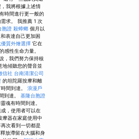
程，我將根據上述情
們將有時間進行更一般的
求。 我推薦 1 次
台胞證
殺蟑螂
個月以
通和表達自己更加困
北優質外燴選擇
它在
的感性生命力量。
說，我們努力保持核
意地傾聽您的聲音並
徵信社
台南清潔公司
程
的坦陀羅按摩和離
有時間到達。
浪漫戶
時間到達。
基隆台胞證
和靈魂有時間到達。
組成，使用者可以在
按摩器在家庭使用中
將再次看到一切都是
可釋放滯留在大腦和身