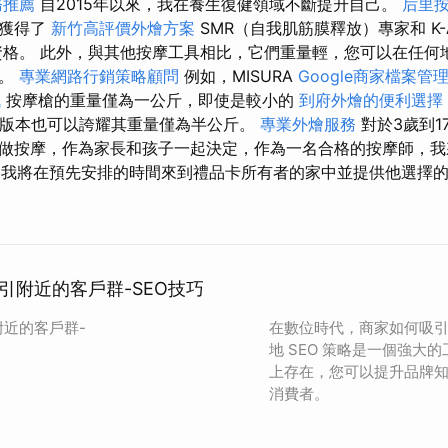
務推薦
自2015年以來，我在養生復健領域不斷提升自己。
后里
先獲得了
新竹高評價外燴方案
SMR（自我肌筋膜釋放）專家和 K-A
格。 此外，與其他按摩工具相比，它們重量輕，您可以在任何
制。
專業網路行銷策略顧問
例如，MISURA
Google商家檔案管
訊
按摩槍的重量僅為一公斤，即使是較小的
到府外燴的便利選擇
版本也可以誇耀其重量僅為半公斤。
專業外燴服務
對於3歲到1
做按摩，作為家長和孩子一起決定，作為一名合格的按摩師，我
我將在預先安排的時間來到禮品卡所有者的家中並提供他選擇
引附近的客戶群-SEO技巧
附近的客戶群-
在數位時代，商家如何吸
地 SEO 策略是一個強大
上存在，您可以提升品牌
消費者。