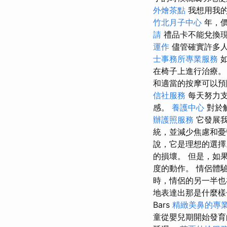
外燴茶點
我想用我的
竹北月子中心
年，價
請
禮品卡不能兌換
運作
儘管確實許多人
士事務所專業服務
如
在椅子上進行治療
和適當的按摩可以
信社服務
每天努力支
感。
養護中心
對於
辦護照服務
它發展我
統，並減少焦慮和
說，它是理想的選擇
的損壞。 但是，如
度的動作。 情侶體
時，情侶的另一半也
地表達出那是什麼
Bars
精緻美鼻的專
童從嬰兒期開始發育