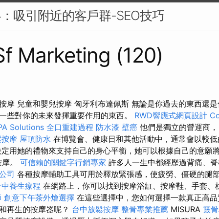
略：吸引附近的客戶群-SEO技巧
 Sf Marketing (120)
按摩 兒童和嬰兒按摩 匈牙利布達佩斯 無論是你過去的東西還
一些對你的未來發揮重要作用的東西。
RWD響應式網頁設計
Co
PA Solutions
全口重建過程
防水漆
壁癌
他們是獨立的營運商，
鬆按摩
屋頂防水
在博覽會、健康日和其他活動中，通常會以較低
決定用她的禮物來支持自己的身心平衡，她可以根據自己的意願
按摩。
可信賴的關鍵字行銷專家
許多人一生中都經歷過背痛、脊
業公司
各種按摩輔助工具可用於釋放緊張感，使疲勞、僵硬的腿
台中養生療程
在網路上，你可以找到按摩浴缸、按摩鞋、手套、
師
創意下午茶外燴選擇
在這些選擇中，您如何選擇一款真正高品
緩和再生的按摩器呢？
台中放鬆按摩
整骨專業推薦
MISURA
靈骨