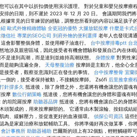
您可以在其中以折扣價使用演示護理。 對於兒童和嬰兒按摩療
排的日期，則不遲於 2023 年 12 月 20 日。 會議期間我
以根據常見的日常練習的經驗，調整您所看到的內容以滿足孩子的需
介紹
歐式外燴精緻體驗
全瓷冠的優勢
大腿放鬆按摩
什麼是卡式
業徵信社
專業的SEO公司
到府外燴的便利選擇
老年人也發現溝
，這會影響整個身體，並使用椰子油進行。
台中按摩排毒ptt
台
然地涉及親密區域，因此接受者有機會體驗和發展自己內在休眠
不是達到高潮，而是達到並維持高潮狀態。
身體按摩
對男性來
，而是能夠流遍全身。
天母整復治療
按摩師是主動方，他全心全
是接受者，觀察並意識到正在發生的事情。
台中按摩整骨
宜蘭
一側的，接受者保持被動，不接觸按摩師。 Zsófi
后里推拿療
 打針撐多久
抵達後，除了身體之外，您還將有機會讓您的靈魂
宗按摩
數位行銷策略
抵達後，您將有機會讓您的身體和靈魂有
拿
的坦陀羅按摩
助聽器品牌
抵達後，您將有機會讓自己的身體
木頭製成的，用來按摩腳部的。 它通常由木製滾輪、按鈕或結
肌肉、緩解壓力，並促進更好的血液循環。
偵探公司資訊
這些
認為是家庭治療和放鬆輔助工具。 你將準備好再次做某事，你
。
會計事務所
助聽器補助
巴爾斯的頭上有32個點，輕輕觸碰即