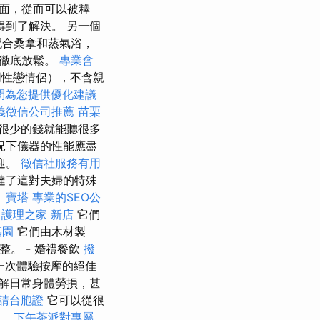
面，從而可以被釋
得到了解決。 另一個
配合桑拿和蒸氣浴，
心徹底放鬆。
專業會
性戀情侶），不含親
顧問為您提供優化建議
義徵信公司推薦
苗栗
很少的錢就能聽很多
況下儀器的性能應盡
迎。
徵信社服務有用
達了這對夫婦的特殊
。
寶塔
專業的SEO公
護理之家 新店
它們
墓園
它們由木材製
整。 - 婚禮餐飲
撥
一次體驗按摩的絕佳
解日常身體勞損，甚
請台胞證
它可以從很
兒。
下午茶派對專屬