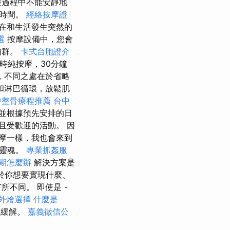
療過程中不能安靜地
發時間。
經絡按摩證
在和生活發生突然的
選
按摩設備中，您會
肉群。
卡式台胞證介
時純按摩，30分鐘
，不同之處在於省略
和淋巴循環，放鬆肌
中整骨療程推薦
台中
並根據預先安排的日
且受歡迎的活動。 因
摩一樣，我也會來到
和靈魂。
專業抓姦服
期怎麼辦
解決方案是
於你想要實現什麼、
不同。 即使是 -
外燴選擇
什麼是
的緩解。
嘉義徵信公