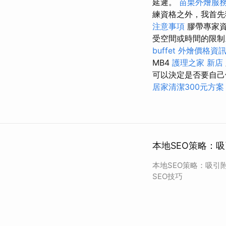
延遲。
苗栗外燴服
練資格之外，我首
注意事項
膠帶專家資
受空間或時間的限
buffet 外燴價格資
MB4
護理之家 新店
可以決定是否要自己
居家清潔300元方案
本地SEO策略：吸
本地SEO策略：吸引
SEO技巧