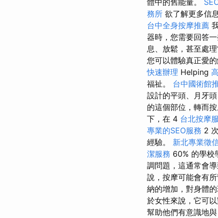
體中的舊能量。
S
務所
欲了解更多信息
台中全身按摩推薦
器時，您需要回答一
息、放鬆，甚至處
您可以體驗真正愛
快速辦理
Helping
福祉。
台中國術館
設計的平頭、月牙頭
的這個部位，轉而按
下，在 4
台北按摩
專業的SEO服務
2 
經驗。
新北專業徵
潔服務
60% 的學
調問題，這通常會導
說，按摩可能會有
納的增加，對身體的
於女性來說，它可以
幫助他們有意識地與