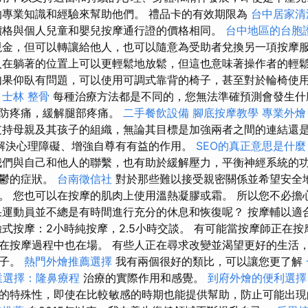
專業知識和經驗來幫助他們。 禮品卡的有效期限為
台中居家清
格與個人兒童和嬰兒按摩通行證的價格相同。
台中地區的台胞
現金，但可以轉讓給他人，也可以隨意為受助者兌換另一項按摩
在躺著的位置上可以更輕鬆地放鬆，但這也意味著操作者的輕
果仰臥有問題，可以使用可調式靠背的椅子，甚至對於輪椅使
。
士林 整骨
每種治療方法都是不同的，您無法準確預測會發生什
預防疼痛，緩解腿部疼痛。
二手餐飲設備
腳底按摩教學
專業外燴 b
持母親及其孩子的組織，無論其目標是加強兩者之間的連結還
解決心理障礙、增強自尊有有益的作用。
SEO的真正意思是什麼
們與自己和他人的聯繫，也有助於緩解壓力，平衡神經系統的
憂鬱的症狀。
台南徵信社
對於那些難以接受親密關係並希望安全
。 您也可以在按摩的肌肉上使用溫熱凝膠或霜。 所以您不必擔
果運動員並不總是有時間進行充分的休息和恢復呢？ 按摩輔以適
驗式按摩：2小時純按摩，2.5小時交談。 有可能當按摩師正在
在按摩過程中也在場。 有些人正在尋求改變並渴望更好的生活
樣子。
熱門外燴推薦選擇
我有兩個很好的類比，可以讓您更了解
業選擇：隆鼻療程
治療的實際作用和感覺。
到府外燴的便利選
的特殊性，即使在比較敏感的時期也能提供幫助，防止可能出現