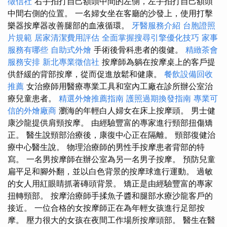
徵信社
右手拍打自己額頭中間的左側，左手拍打自己額頭
中間右側的位置。 一名婦女坐在客廳的沙發上，使用打擊
樂器按摩器改善腿部的血液循環。
牙醫服務介紹
台胞證照
片規範
居家清潔費用評估
全面掌握搜尋引擎優化技巧
家事
服務有哪些
自助式外燴
手術後骨科患者的復健。
精緻茶會
服務安排
新北專業徵信社
按摩師為躺在按摩桌上的客戶提
供舒緩的背部按摩，從而促進放鬆和健康。
餐飲設備回收
推薦
女治療師用醫療專業工具和室內工廠在診所辦公室治
療兒童患者。
精選外燴推薦指南
護照過期換發指南
專業可
信的外燴廠商
瀏海的年輕白人婦女在床上按摩頭。 男士健
康沙龍提供肩頸按摩。 由經驗豐富的專家進行頸部扭傷矯
正。 醫生說頸部治療後，康復中心正在隔離。 頸部復健治
療中心醫生說。 物理治療師的男性手按摩患者背部的特
寫。 一名男按摩師在辦公室為另一名男子按摩。 預防兒童
扁平足和腳外翻，並以白色背景的按摩球進行運動。 過敏
的女人用紅眼睛抓著磚頭背景。 矯正是由經驗豐富的專家
扭轉頸部。 按摩治療師手揉魚子醬和腿部水療沙龍客戶的
接近。 一位合格的女按摩師正在為年輕女孩進行足部按
摩。 壓力很大的女孩在夜間工作場所按摩頭部。 醫生在醫