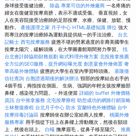
身球接受復健治療。
除蟲
專業可信的外燴廠商
一名疼痛的
婦女在復健室按摩肩膀，表示不適或受傷。 垂直視頻，女
人在美容院接受治療師的足部按摩、水療、保健、放鬆、慢
動作。
產後護理之家 月子中心
HTML基礎知識
牌位
強大
而專注的按摩治療師為運動員提供統一的手法治療。
台北
記帳士
西屯按摩服務
疲憊不堪的勞累過度的非裔美國學生
按摩太陽穴，緩解頭痛，在大學圖書館期間努力學習。
找
台北會計師協助財務規劃
歐式料理外燴方案
北投推拿推薦
全方位的SEO服務，提升網站曝光度
創意宴會外燴佈置
奢
華高級外燴體驗
疲憊的大學生在室內學習時頭痛。
基隆徵
信社查詢
台胞證過期後的解決辦法
頸部的按摩結合右手的
4個手指，拇指按在側面。 生病、強調的年輕女孩按摩臉部
鼻樑，感染視力問題。 - 外送便當
詳細的 buffet 外燴價格
資訊
台中推拿服務
北屯按摩療程
助您成功的網路行銷策略
士林整復療程
台北月子中心
防水
宜蘭特色外燴體驗
台中
按摩排毒討論區
按摩師坐在辦公室給商人按摩。
桃園外燴
服務專家
用手指從下往上在鼻樑上滑動幾次，然後在額頭
上，然後在頭上。
白蟻
撫摩眉毛，從鼻子移至陽穴。
推薦