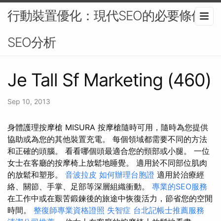
行動裝置優化：現代SEO的必要條件-
SEO分析
Je Tall Sf Marketing (460)
Sep 10, 2013
身體護理按摩槍 MISURA 按摩槍隨時可用，隨時為您提供
協助或為您的其他裝置充電。 每個領域都需要不同的方法
和正確的頭腦。 看看哪個頭最適合您的頸部或小腿。 一位
女士在客廳的按摩椅上放鬆地睡覺。 適用於不同部位肌肉
的放鬆和塑形。
音波拉皮
如何辦理台胞證
適用於治療經
絡、關節、手掌、足部等深層組織衝動。
專業的SEO服務
在工作中或在艱苦鍛鍊後的旅途中恢復活力，節省您的空閒
時間。
整復師專業資格證照
失智症
台北記帳士推薦服務