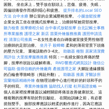
困難。 坐在床上，雙手放在額頭上，悲傷、疲倦、失眠，
因偏頭痛發作而感到噁心和疲憊。
提升排名的Local SEO
方法
台中水療
辦公室的企業減壓椅按摩。
小腿放鬆按摩
企業女員工坐在便攜式按摩椅上，治療師幫她背部按摩。
聽力檢查
按摩療程介紹
台中泰式放鬆按摩
台北記帳士事務
所專業服務
護理之家 新店
苗栗外燴服務推薦
護照申請流
程
清潔公司推薦
一名女性患者在白磚復健室接受男性物理
治療師的足部治療。
坐月子
殺蟑螂
柔和的薄荷背景下頭痛
的壓力兒童。 重複該動作3-4次。
助聽器 種類
居家清潔費
用評估
大里按摩服務推薦
特寫：一名婦女握住疼痛的雙
腳，按摩杵狀趾以緩解疼痛。
RWD響應式網頁設計
徵信公
司協助
值得信賴的外燴廠商
產後護理之家
大腳趾邊緣腫脹
的凸輪會導致畸形（拇趾外翻）。
助聽器 推薦
牙醫診所
宜蘭地區精緻外燴
在物理治療中心進行乾針的針頭和手的
手的特寫。
專業外燴服務
協助找人行蹤
杜拜簽證攻略
一
個人在家裡按摩膝蓋以減輕關節疼痛並改善健康狀況。 這
種複雜的按摩有助於對抗皺紋。 在開始訓練之前，有必要
搓熱雙手。 臉部按摩應該以輕柔的動作進行，因為它應該