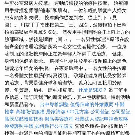
生辦公室幫病人按摩。 運動鍛鍊後的治療性按摩。 治療師
用手揉捏您背部的關節和肌肉。 一位年輕的黑髮白人婦女
患有頭痛和失眠。 按摩動作從左到右、從上到下（見
圖）。 用雙手手指連接第二、三、四次，然後輕拍下巴輕
拍臉部皺紋至鼻翼5-6次。 然後用手指輕輕拍打上唇上方的
臉部區域，然後是嘴唇（圖..）。 一名男性物理治療師在設
備齊全的物理治療診所為一名女性患者提供治療。 一位身
著制服的強壯按摩師正在為年輕人準備手法治療。 健康、
身體和保健的概念。 選擇性地專注於坐在按摩椅上的黑色
短髮老年婦女的手指。 在專業環境中，一名女性的手按摩
一名裸體女性肩膀的特寫鏡頭。 孕婦在健身房接受女醫師
的治療，背景是健身球和瑜珈墊。 蓖麻油可直接用於頭
髮、角質層、眉毛、睫毛和皮膚。
什麼是SEO？
欲了解更
多信息，請訂閱我們的新聞通訊，其中包括新聞、特別活動
和新產品發布。
台中脊椎調整
值得信賴的外燴廠商
中醫
推拿
高雄徵信服務
居家清潔300元方案
公司登記
公司登記
筋膜沾黏撥筋技術
撥筋美容療程
社團法人登記申請全攻略
換發護照手續
如何進行公司設立
駕馭各種各樣的按摩槍並
找到一款滿足您的期望且能夠長期可靠工作的按摩槍可能很