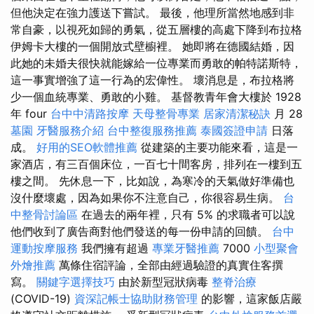
但他決定在強力護送下嘗試。 最後，他理所當然地感到非
常自豪，以視死如歸的勇氣，從五層樓的高處下降到布拉格
伊姆卡大樓的一個開放式壁櫥裡。 她即將在德國結婚，因
此她的未婚夫很快就能嫁給一位專業而勇敢的帕特諾斯特，
這一事實增強了這一行為的宏偉性。 壞消息是，布拉格將
少一個血統專業、勇敢的小雞。 基督教青年會大樓於 1928
年 four
台中中清路按摩
天母整骨專業
居家清潔秘訣
月 28
墓園
牙醫服務介紹
台中整復服務推薦
泰國簽證申請
日落
成。
好用的SEO軟體推薦
從建築的主要功能來看，這是一
家酒店，有三百個床位，一百七十間客房，排列在一樓到五
樓之間。 先休息一下，比如說，為寒冷的天氣做好準備也
沒什麼壞處，因為如果你不注意自己，你很容易生病。
台
中整骨討論區
在過去的兩年裡，只有 5% 的求職者可以說
他們收到了廣告商對他們發送的每一份申請的回饋。
台中
運動按摩服務
我們擁有超過
專業牙醫推薦
7000
小型聚會
外燴推薦
萬條住宿評論，全部由經過驗證的真實住客撰
寫。
關鍵字選擇技巧
由於新型冠狀病毒
整脊治療
(COVID-19)
資深記帳士協助財務管理
的影響，這家飯店嚴