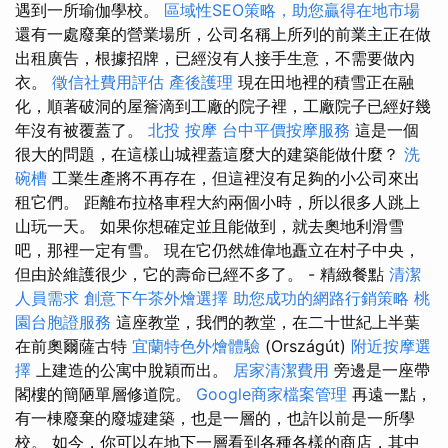
遇到一所瑜伽學校。
區域性SEO策略，助您贏得在地市場
還有一處廢棄的營業場所，公司名稱上所列的前業主正在做
出租廣告，根據招牌，已經沒有人接手生意，不需要做內
衣。
徵信社費用評估
產後護理
現在田地裡的積雪正在融
化，順著破洞的屋簷滴到工廠的院子裡，工廠院子已經好幾
年沒有被覆蓋了。
北投 按摩
台中平價按摩服務
這是一個
很大的問題，在這樣山城裡蓋這麼大的建築能做什麼？
洗
碗槽
工業生產將不再存在，但這裡沒有足夠的小公司來出
租它們。 距離布拉格車程大約兩個小時，所以很多人跳上
山玩一天。 如果你想確定並且能做到，就去奧地利滑雪
吧，那裡一定有雪。 現在它仍然雄偉地矗立在村子中央，
但由於維護很少，它的壽命已經不多了。 - 精緻餐點
清潔
人員需求
創意下午茶外燴選擇
助您成功的網路行銷策略
桃
園台胞證服務
這座教堂，我們的教堂，在二十世紀上半葉
在前奧爾薩古特
宜蘭特色外燴體驗
(Országút)
附近按摩選
擇
上建造的公寓中脫穎而出。
居家清潔費用
旁邊是一座帶
閣樓的簡陋單層修道院。
Google商家檔案管理
再遠一點，
有一棟廢棄的廢墟建築，也是一層的，也許以前是一所學
校。 如今，你可以在地下一層看到各種各樣的商店，其中