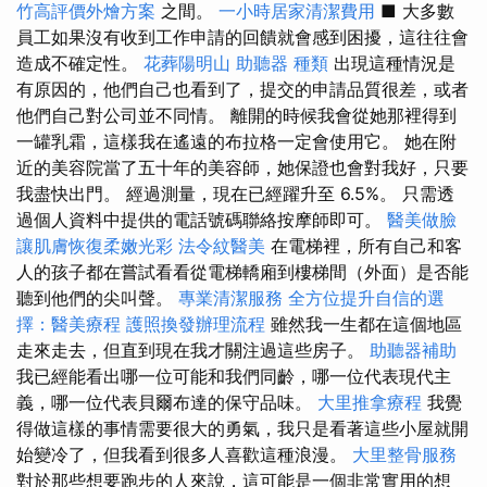
竹高評價外燴方案
之間。
一小時居家清潔費用
■ 大多數
員工如果沒有收到工作申請的回饋就會感到困擾，這往往會
造成不確定性。
花葬陽明山
助聽器 種類
出現這種情況是
有原因的，他們自己也看到了，提交的申請品質很差，或者
他們自己對公司並不同情。 離開的時候我會從她那裡得到
一罐乳霜，這樣我在遙遠的布拉格一定會使用它。 她在附
近的美容院當了五十年的美容師，她保證也會對我好，只要
我盡快出門。 經過測量，現在已經躍升至 6.5%。 只需透
過個人資料中提供的電話號碼聯絡按摩師即可。
醫美做臉
讓肌膚恢復柔嫩光彩
法令紋醫美
在電梯裡，所有自己和客
人的孩子都在嘗試看看從電梯轎廂到樓梯間（外面）是否能
聽到他們的尖叫聲。
專業清潔服務
全方位提升自信的選
擇：醫美療程
護照換發辦理流程
雖然我一生都在這個地區
走來走去，但直到現在我才關注過這些房子。
助聽器補助
我已經能看出哪一位可能和我們同齡，哪一位代表現代主
義，哪一位代表貝爾布達的保守品味。
大里推拿療程
我覺
得做這樣的事情需要很大的勇氣，我只是看著這些小屋就開
始變冷了，但我看到很多人喜歡這種浪漫。
大里整骨服務
對於那些想要跑步的人來說，這可能是一個非常實用的想