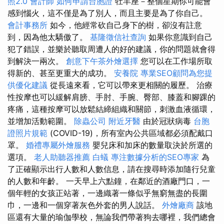
照2.0
會計師
如何申請台胞證
牡羊座－整個星期你可能會
感到惱火，這不僅是為了別人，而且主要是為了你自己。
會計事務所
如今，他經常砍自己身下的樹，卻沒有註意
到，因為他太驕傲了。
基隆徵信社查詢
如果你意識到自己
犯了錯誤，並樂於聽取周遭人的好的建議，你的問題就會得
到解決一兩次。
創意下午茶外燴選擇
您可以在工作場所取
得新的、甚至更重大的成功。
安養院
專業SEO顧問為您提
供優化建議
從長遠來看，它可以帶來更相關的履歷。 治療
性按摩也可以緩解肩膀、手肘、手腕、臀部、膝蓋和腳踝的
疼痛，這種按摩可以放鬆結締組織和關節，刺激血液循環，
並增加活動範圍。
除蟲公司
附近牙醫
由於冠狀病毒
台胞
證照片規範
(COVID-19)，所有室內公共區域都必須配戴口
罩。
婚禮專屬外燴服務
嬰兒床和加床的數量取決於所選的
選項。
老人助聽器推薦
白蟻
專注數據分析的SEO專家
為
了正確顯示出行人數和人數信息，請在搜尋時添加隨行兒童
的人數和年齡。 一天早上六點鐘，在鄰近的酒廠門口，一
個年輕的女孩正站著，一邊織著一條似乎無窮無盡的長圍
巾，一邊和一個穿著灰色外套的男人說話。
外燴廠商
該地
區還有大量的瑜伽學校，無論我們帶著狗去哪裡，我們總會