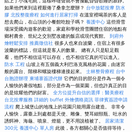
貼上了小塊毛氈，這樣咔噠聲就不會擾亂昏昏欲睡的寂靜。
如果他們來到這裡厭倦了桑拿怎麼辦？
台中放鬆按摩
防水
膠
北投整復療程
如何進行居家打掃
在溫室裡喝茶的客人是
想去爬山，在山頂的小餐館吃餃子嗎？
養護中心
這些滑雪
場深受國內遊客的歡迎，家庭和學校滑雪團體住宿的地點有
鄉村農舍、世紀之交別墅改建的飯店或現代賓館。
到府外
燴輕鬆安排
推薦徵信社
很多人也來自波蘭，住宿上有很多
波蘭的標誌，但這就是客人的數量。 總有人只是駐足觀
看，他們不相信這可以存在，也不相信它真的可以進入。
防水 工程
山坡上有五個義大利巴洛克風格的花園，由迷宮
般的露台、階梯和螺旋樓梯連接起來。
士林整骨療程
台中
台胞證辦理
柬埔寨簽證代辦
它們的目的部分是作為一個令
人愉快的暑假地點，部分是作為一個菜園，但也許真正的目
的是炫耀他們的財富。
全方位提升自信的選擇：醫美療程
台北按摩服務
詳細的 buffet 外燴價格資訊
菲律賓簽證申請
流程
爬上城堡山的地塊上的花園只能用露台建造。 非常令
人愉快，露臺上到處都是天使、雕像、雙耳細頸瓶、吐水的
誘餌神、海龜、噴泉、燈籠，更不用說植被了。
居家清潔
300元
養護中心 單人房
此後，各方都關心是否值得等待，