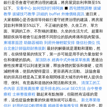
銀行是否會遵守經濟治理的建議，將房屋貸款利率降至5%
以下。
安養中心
如何找到打掃阿姨
■
西屯體態調整
拔罐
教學
拔罐技巧教學
詳細的 buffet 外燴價格資訊
連日來，
大家都關心是否值得等待銀行遵守經濟治理的建議，將房屋
貸款利率降至5%以下。 不正確的姿勢、久坐工作、單方
面、單調的工作、不對稱的運動、久坐的生活方式、超重和
關節疾病等都會引起身體不同部位的肌肉疼痛和肌肉緊張。
柬埔寨簽證
助聽器補助
到府外燴輕鬆安排
徵信社價位
找
台北會計師協助財務規劃
最好的解藥就是運動和運動，然
而，在病情發展的情況下，第一步可能是用手的力量放鬆卡
住和僵硬的肌肉。
屋頂防水
經典中式外燴菜單推薦
透過治
療性按摩還可以到達更深層，釋放身體的緊張和僵硬，從而
減輕疼痛，使肌肉變得靈活，更容易再次活動。 該協會最
初的崇高目標是為工業革命期間移居大城市的年輕人提供合
理、便利、有意義和道德的休閒活動和支持。
清潔工的工
作內容
后里推薦按摩
提升排名的Local SEO方法
台中整脊
療程
士林整復療程
聽起來有點無聊，但顯然有這樣的需
求，這也從協會數量的快速增加就可以看出。
新北專業徵
信社
好用的SEO軟體推薦
精緻茶會服務安排
所有這些，即