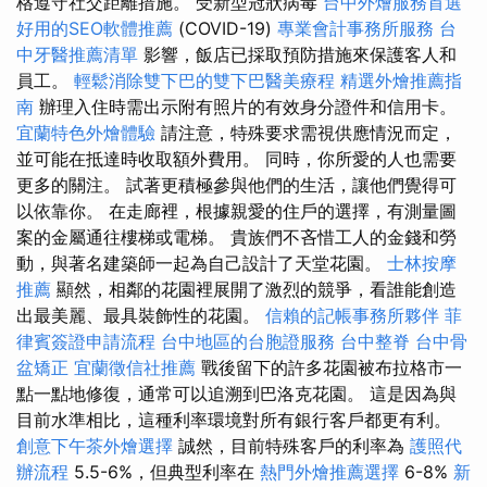
格遵守社交距離措施。 受新型冠狀病毒
台中外燴服務首選
好用的SEO軟體推薦
(COVID-19)
專業會計事務所服務
台
中牙醫推薦清單
影響，飯店已採取預防措施來保護客人和
員工。
輕鬆消除雙下巴的雙下巴醫美療程
精選外燴推薦指
南
辦理入住時需出示附有照片的有效身分證件和信用卡。
宜蘭特色外燴體驗
請注意，特殊要求需視供應情況而定，
並可能在抵達時收取額外費用。 同時，你所愛的人也需要
更多的關注。 試著更積極參與他們的生活，讓他們覺得可
以依靠你。 在走廊裡，根據親愛的住戶的選擇，有測量圖
案的金屬通往樓梯或電梯。 貴族們不吝惜工人的金錢和勞
動，與著名建築師一起為自己設計了天堂花園。
士林按摩
推薦
顯然，相鄰的花園裡展開了激烈的競爭，看誰能創造
出最美麗、最具裝飾性的花園。
信賴的記帳事務所夥伴
菲
律賓簽證申請流程
台中地區的台胞證服務
台中整脊
台中骨
盆矯正
宜蘭徵信社推薦
戰後留下的許多花園被布拉格市一
點一點地修復，通常可以追溯到巴洛克花園。 這是因為與
目前水準相比，這種利率環境對所有銀行客戶都更有利。
創意下午茶外燴選擇
誠然，目前特殊客戶的利率為
護照代
辦流程
5.5-6%，但典型利率在
熱門外燴推薦選擇
6-8%
新