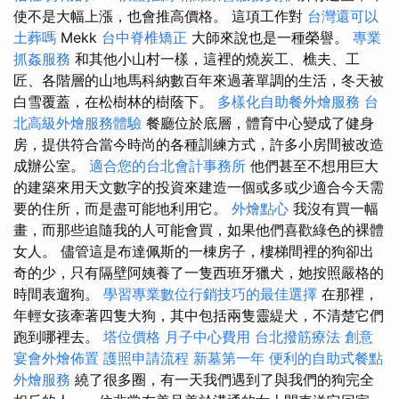
使不是大幅上漲，也會推高價格。 這項工作對
台灣還可以
土葬嗎
Mekk
台中脊椎矯正
大師來說也是一種榮譽。
專業
抓姦服務
和其他小山村一樣，這裡的燒炭工、樵夫、工
匠、各階層的山地馬科納數百年來過著單調的生活，冬天被
白雪覆蓋，在松樹林的樹蔭下。
多樣化自助餐外燴服務
台
北高級外燴服務體驗
餐廳位於底層，體育中心變成了健身
房，提供符合當今時尚的各種訓練方式，許多小房間被改造
成辦公室。
適合您的台北會計事務所
他們甚至不想用巨大
的建築來用天文數字的投資來建造一個或多或少適合今天需
要的住所，而是盡可能地利用它。
外燴點心
我沒有買一幅
畫，而那些追隨我的人可能會買，如果他們喜歡綠色的裸體
女人。 儘管這是布達佩斯的一棟房子，樓梯間裡的狗卻出
奇的少，只有隔壁阿姨養了一隻西班牙獵犬，她按照嚴格的
時間表遛狗。
學習專業數位行銷技巧的最佳選擇
在那裡，
年輕女孩牽著四隻大狗，其中包括兩隻靈緹犬，不清楚它們
跑到哪裡去。
塔位價格
月子中心費用
台北撥筋療法
創意
宴會外燴佈置
護照申請流程
新墓第一年
便利的自助式餐點
外燴服務
繞了很多圈，有一天我們遇到了與我們的狗完全