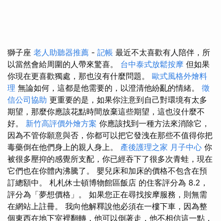
獅子座
老人助聽器推薦
-
記帳
最近不太喜歡有人陪伴，所
以當然會給周圍的人帶來驚喜。
台中泰式放鬆按摩
但如果
你現在更喜歡獨處，那也沒有什麼問題。
歐式風格外燴料
理
無論如何，這都是他需要的，以澄清他紛亂的情緒。
徵
信公司協助
更重要的是，如果你注意到自己對環境有太多
期望，那麼你應該花點時間放棄這些期望，這也沒什麼不
好。
新竹高評價外燴方案
你應該找到一種方法來消除它，
因為不管你願意與否，你都可以把它發洩在那些不值得你把
毒藥倒在他們身上的親人身上。
產後護理之家 月子中心
你
被很多壓抑的感覺所支配，你已經吞下了很多次青蛙，現在
它們也在你體內沸騰了。 嬰兒床和加床的價格不包含在預
訂總額中。 札札休士頓博物館區飯店 的住客評分為 8.2，
評分為「夢想價格」。 如果您正在尋找按摩服務，則無需
在網站上註冊。 我向他解釋說他必須在一樓下車，因為整
個東西在地下室裡翻轉，他可以倒著走，他不相信這一點，