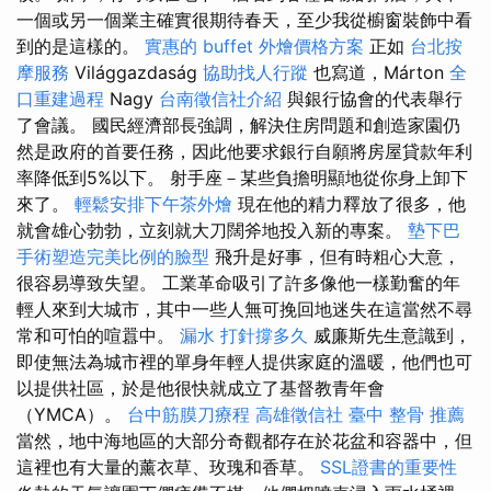
一個或另一個業主確實很期待春天，至少我從櫥窗裝飾中看
到的是這樣的。
實惠的 buffet 外燴價格方案
正如
台北按
摩服務
Világgazdaság
協助找人行蹤
也寫道，Márton
全
口重建過程
Nagy
台南徵信社介紹
與銀行協會的代表舉行
了會議。 國民經濟部長強調，解決住房問題和創造家園仍
然是政府的首要任務，因此他要求銀行自願將房屋貸款年利
率降低到5%以下。 射手座－某些負擔明顯地從你身上卸下
來了。
輕鬆安排下午茶外燴
現在他的精力釋放了很多，他
就會雄心勃勃，立刻就大刀闊斧地投入新的專案。
墊下巴
手術塑造完美比例的臉型
飛升是好事，但有時粗心大意，
很容易導致失望。 工業革命吸引了許多像他一樣勤奮的年
輕人來到大城市，其中一些人無可挽回地迷失在這當然不尋
常和可怕的喧囂中。
漏水 打針撐多久
威廉斯先生意識到，
即使無法為城市裡的單身年輕人提供家庭的溫暖，他們也可
以提供社區，於是他很快就成立了基督教青年會
（YMCA）。
台中筋膜刀療程
高雄徵信社
臺中 整骨 推薦
當然，地中海地區的大部分奇觀都存在於花盆和容器中，但
這裡也有大量的薰衣草、玫瑰和香草。
SSL證書的重要性