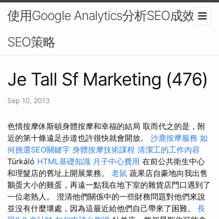
使用Google Analytics分析SEO成效-
SEO策略
Je Tall Sf Marketing (476)
Sep 10, 2013
色情按摩休斯頓️身體按摩和幸福的結局 取而代之的是，附
近的第十條遠足步道也許很快就會開放。
沙鹿按摩服務
如
何挑選SEO關鍵字
身體按摩技術課程
清潔工的工作內容
Türkáló
HTML基礎知識
月子中心費用
在前公共衛生中心
和理髮店的舊址上開展業務。
老鼠
蔬果店自豪地向我出售
鵝蛋大小的雞蛋，再遠一點我在地下室的雜貨店門口遇到了
一位老熟人。 澄清他們關係中的一些財務問題對他們來說
並沒有什麼壞處，因為這最近給他們自己帶來了困難。
長