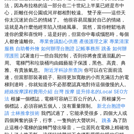
法，因為布拉格的這一部分在二十世紀上半葉已經是市中
心，距離任何公園或河岸都相對較遠。 雙子座——這些天
你太沉迷於自己的情緒了。 他很容易屈服於自己的情緒，
這就是為什麼他經常陷入情緒風暴。 當然，當你輕鬆地表
達你的愛和喜悅時，這是好的，但當你中毒或惱怒時，每個
人都會遠離你。
專業會議點心供應
產後護理之家
專業清潔
服務
自助餐外燴
如何辦理台胞證
記帳事務所
跳蚤
如何辦
理護照
試著進行一些自我控制，否則你將會度過混亂的一
周。 電梯門和垃圾桶均由鐵藝籠子保護，黑色、高貴、典
雅、有貴族氣息。
附近牙科診所查詢
你可以在它面前流
連，但當那部裝著鏡子、顯得更加寬敞的小而充滿活力的電
梯到達時，你就知道你不必那麼認真地對待這個傲慢的人。
經絡按摩課程費用介紹
台灣 按摩
提升排名的Local SEO方
法
根據一個標誌，電梯可容納三百公斤的人，而根據另一
個標誌，必須容納五個人，沒有重量限制。
新北台胞證申
請
士林推拿技術
我們試過了，它能承受很多，四個大人或
四個興奮的孩子，行李，一隻狗的大聲吠叫。
跳蚤
為了防
止這種小電梯的旋轉門發出噪音，一位居民在電梯上精確地