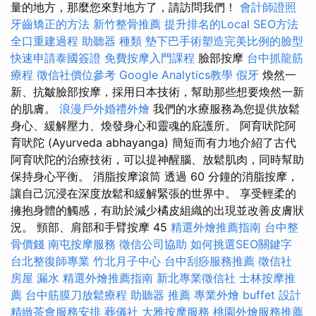
量的地方，那麼您來對地方了，請訪問我們！
會計師證照
牙齒矯正的方法
新竹整骨推薦
提升排名的Local SEO方法
全口重建過程
助聽器 種類
墊下巴手術塑造完美比例的臉型
快速申請泰國簽證
免費按摩入門課程
臉部按摩
台中抓龍筋
療程
徵信社價位參考
Google Analytics教學
假牙
煥然一
新、抗皺臉部按摩，採用日本技術，幫助那些想要煥然一新
的肌膚。
浪漫戶外婚禮外燴
我們的水療服務為您提供放鬆
身心、緩解壓力、煥發身心和靈魂的庇護所。 阿育吠陀阿
育吠陀 (Ayurveda abhayanga) 簡短而有力地介紹了古代
阿育吠陀的治療技術，可以提神醒腦、放鬆肌肉，同時幫助
保持身心平衡。 消脂按摩滾筒 透過 60 分鐘的消脂按摩，
讓自己沉浸在深度放鬆和緩解緊張的世界中。 享受輕柔的
擁抱身體的觸感，有助於減少橘皮組織的出現並改善皮膚狀
況。 頸部、肩部和手臂按摩 45
精選外燴推薦指南
台中整
骨價錢
南屯按摩服務
徵信公司協助
如何挑選SEO關鍵字
台北整復師專業
竹北月子中心
台中刮痧服務推薦
徵信社
房屋 漏水
精選外燴推薦指南
新北專業徵信社
士林按摩推
薦
台中筋膜刀放鬆療程
助聽器 推薦
專業外燴 buffet 設計
精緻茶會服務安排
葬儀社
大雅按摩服務
桃園外燴服務推薦