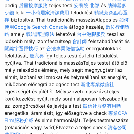
pedig
后里按摩服務
teljes testi
安養院 北部
és
助聽器多
少錢
lelki
一小時居家清潔費用
felüdülést
精緻茶會點心選
擇
biztosítva. Thai tradicionális masszásAlapos és
如何
使用Google Search Console
átfogó kezelés,
數位行銷策
略
amely
氣結調理療法
lehetővé
台中泡腳服務
teszi az
idősebb mély izomfeszültség
會計師
felszabadítását és
關鍵字選擇技巧
az
合法專業徵信協助
energiablokkok
feloldását,
唐六典
így teljes testi és lelki felüdülést
nyújtva. Thai tradicionális masszásTeljes testet átölelő
mély relaxációs élmény, mely segít megnyugtatni az
elmét, lazítani az izmokat és helyreállítani az energiát,
miközben elősegíti az egész test
新北專業徵信社
egészségét és jólétét. Mélyszöveti masszázsTeljes
körű kezelést nyújt, mely során alaposan felszabadítja
az izomgörcsöket és javítja a test
徵信社服務有用嗎
energetikai áramlását, így elősegítve a check
專業CPA
Firm服務介紹
és elme harmóniáját. Teljes testmasszázs
(relaxációs vagy svéd)Élvezze a teljes check
清潔公司