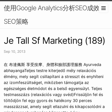
使用Google Analytics分析SEO成效-
SEO策略
Je Tall Sf Marketing (189)
Sep 10, 2013
在 布達佩斯 享受按摩、身體和臉部護理服務 Ayurveda
abhayangaTeljes testre kiterjedő mély relaxációs
élmény, mely segít csillapítani a stresszt és enyhíteni
az izomfeszültséget, miközben támogatja az
egészséges életmódot és a belső egyensúlyt. Teljes
testmasszázs (relaxációs vagy svéd)Frissüljön fel és
töltődjön fel egy gyors és hatékony 30 perces
masszázzsal, amely segít ellazulni és kikapcsolódni a