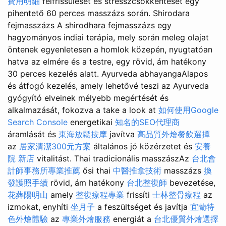
費用明細
felfrissülését és stresszcsökkentését egy
pihentető 60 perces masszázs során. Shirodara
fejmasszázs A shirodhara fejmasszázs egy
hagyományos indiai terápia, mely során meleg olajat
öntenek egyenletesen a homlok közepén, nyugtatóan
hatva az elmére és a testre, egy rövid, ám hatékony
30 perces kezelés alatt. Ayurveda abhayangaAlapos
és átfogó kezelés, amely lehetővé teszi az Ayurveda
gyógyító elveinek mélyebb megértését és
alkalmazását, fokozva a take a look at
如何使用Google
Search Console
energetikai
知名的SEO代理商
áramlását és
東海放鬆按摩
javítva
高品質外燴餐飲選擇
az
居家清潔300元方案
általános jó közérzetet és
安養
院 新店
vitalitást. Thai tradicionális masszászAz
台北會
計師事務所專業推薦
ősi thai
中醫推拿技術
masszázs
換
發護照手續
rövid, ám hatékony
台北整復師
bevezetése,
花葬陽明山
amely
整復療程專業
frissíti
士林整骨療程
az
izmokat, enyhíti
坐月子
a feszültséget és javítja
宜蘭特
色外燴體驗
az
專業外燴服務
energiát a
台北優質外燴選擇