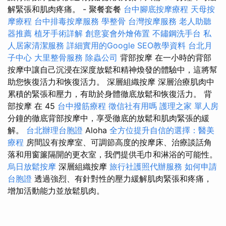
解緊張和肌肉疼痛。 - 聚餐套餐
台中腳底按摩療程
天母按
摩療程
台中排毒按摩服務
學整骨
台灣按摩服務
老人助聽
器推薦
植牙手術詳解
創意宴會外燴佈置
不鏽鋼洗手台
私
人居家清潔服務
詳細實用的Google SEO教學資料
台北月
子中心
大里整骨服務
除蟲公司
背部按摩 在一小時的背部
按摩中讓自己沉浸在深度放鬆和精神煥發的體驗中，這將幫
助您恢復活力和恢復活力。 深層組織按摩 深層治療肌肉中
累積的緊張和壓力，有助於身體徹底放鬆和恢復活力。 背
部按摩 在 45
台中撥筋療程
徵信社有用嗎
護理之家 單人房
分鐘的徹底背部按摩中，享受徹底的放鬆和肌肉緊張的緩
解。
台北辦理台胞證
Aloha
全方位提升自信的選擇：醫美
療程
房間設有按摩室、可調節高度的按摩床、治療談話角
落和用窗簾隔開的更衣室，我們提供毛巾和淋浴的可能性。
烏日放鬆按摩
深層組織按摩
旅行社護照代辦服務
如何申請
台胞證
透過強烈、有針對性的壓力緩解肌肉緊張和疼痛，
增加活動能力並放鬆肌肉。