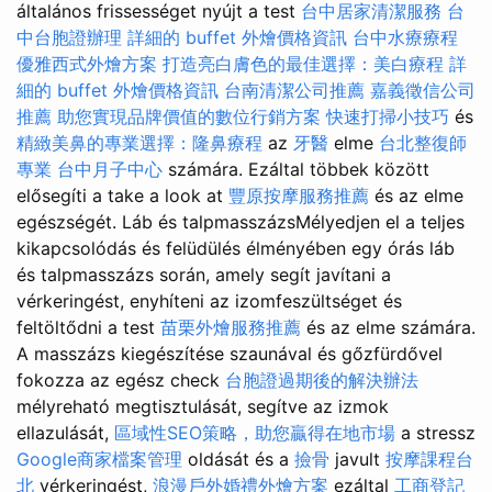
általános frissességet nyújt a test
台中居家清潔服務
台
中台胞證辦理
詳細的 buffet 外燴價格資訊
台中水療療程
優雅西式外燴方案
打造亮白膚色的最佳選擇：美白療程
詳
細的 buffet 外燴價格資訊
台南清潔公司推薦
嘉義徵信公司
推薦
助您實現品牌價值的數位行銷方案
快速打掃小技巧
és
精緻美鼻的專業選擇：隆鼻療程
az
牙醫
elme
台北整復師
專業
台中月子中心
számára. Ezáltal többek között
elősegíti a take a look at
豐原按摩服務推薦
és az elme
egészségét. Láb és talpmasszázsMélyedjen el a teljes
kikapcsolódás és felüdülés élményében egy órás láb
és talpmasszázs során, amely segít javítani a
vérkeringést, enyhíteni az izomfeszültséget és
feltöltődni a test
苗栗外燴服務推薦
és az elme számára.
A masszázs kiegészítése szaunával és gőzfürdővel
fokozza az egész check
台胞證過期後的解決辦法
mélyreható megtisztulását, segítve az izmok
ellazulását,
區域性SEO策略，助您贏得在地市場
a stressz
Google商家檔案管理
oldását és a
撿骨
javult
按摩課程台
北
vérkeringést,
浪漫戶外婚禮外燴方案
ezáltal
工商登記