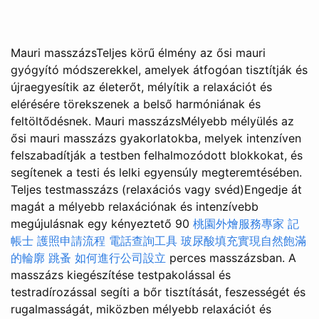
Mauri masszázsTeljes körű élmény az ősi mauri
gyógyító módszerekkel, amelyek átfogóan tisztítják és
újraegyesítik az életerőt, mélyítik a relaxációt és
elérésére törekszenek a belső harmóniának és
feltöltődésnek. Mauri masszázsMélyebb mélyülés az
ősi mauri masszázs gyakorlatokba, melyek intenzíven
felszabadítják a testben felhalmozódott blokkokat, és
segítenek a testi és lelki egyensúly megteremtésében.
Teljes testmasszázs (relaxációs vagy svéd)Engedje át
magát a mélyebb relaxációnak és intenzívebb
megújulásnak egy kényeztető 90
桃園外燴服務專家
記
帳士
護照申請流程
電話查詢工具
玻尿酸填充實現自然飽滿
的輪廓
跳蚤
如何進行公司設立
perces masszázsban. A
masszázs kiegészítése testpakolással és
testradírozással segíti a bőr tisztítását, feszességét és
rugalmasságát, miközben mélyebb relaxációt és