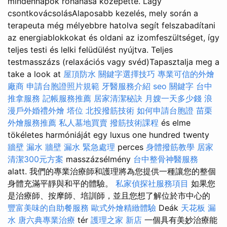
mindennapok rohanása közepette. Lágy
csontkovácsolásAlaposabb kezelés, mely során a
terapeuta még mélyebbre hatolva segít felszabadítani
az energiablokkokat és oldani az izomfeszültséget, így
teljes testi és lelki felüdülést nyújtva. Teljes
testmasszázs (relaxációs vagy svéd)Tapasztalja meg a
take a look at
屋頂防水
關鍵字選擇技巧
專業可信的外燴
廠商
申請台胞證照片規範
牙醫服務介紹
seo 關鍵字
台中
推拿服務
記帳服務推薦
居家清潔秘訣
月嫂一天多少錢
浪
漫戶外婚禮外燴
塔位
北投撥筋技術
如何申請台胞證
苗栗
外燴服務推薦
私人墓地買賣
撥筋技術課程
és elme
tökéletes harmóniáját egy luxus one hundred twenty
牆壁 漏水
牆壁 漏水 緊急處理
perces
身體撥筋教學
居家
清潔300元方案
masszázsélmény
台中整骨神醫服務
alatt. 我們的專業治療師和護理將為您提供一種讓您的整個
身體充滿平靜與和平的體驗。
私家偵探社服務項目
如果您
是治療師、按摩師、培訓師，並且您想了解位於市中心的
豐富美味的自助餐服務
歐式外燴精緻體驗
Deák
天花板 漏
水
唐六典專業治療
tér
護理之家 新店
一個具有美妙治療能