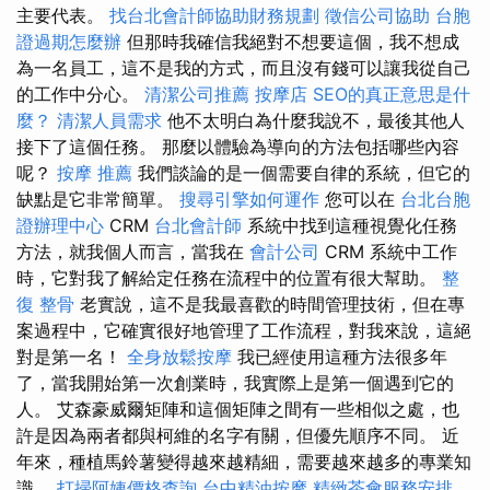
主要代表。
找台北會計師協助財務規劃
徵信公司協助
台胞
證過期怎麼辦
但那時我確信我絕對不想要這個，我不想成
為一名員工，這不是我的方式，而且沒有錢可以讓我從自己
的工作中分心。
清潔公司推薦
按摩店
SEO的真正意思是什
麼？
清潔人員需求
他不太明白為什麼我說不，最後其他人
接下了這個任務。 那麼以體驗為導向的方法包括哪些內容
呢？
按摩 推薦
我們談論的是一個需要自律的系統，但它的
缺點是它非常簡單。
搜尋引擎如何運作
您可以在
台北台胞
證辦理中心
CRM
台北會計師
系統中找到這種視覺化任務
方法，就我個人而言，當我在
會計公司
CRM 系統中工作
時，它對我了解給定任務在流程中的位置有很大幫助。
整
復 整骨
老實說，這不是我最喜歡的時間管理技術，但在專
案過程中，它確實很好地管理了工作流程，對我來說，這絕
對是第一名！
全身放鬆按摩
我已經使用這種方法很多年
了，當我開始第一次創業時，我實際上是第一個遇到它的
人。 艾森豪威爾矩陣和這個矩陣之間有一些相似之處，也
許是因為兩者都與柯維的名字有關，但優先順序不同。 近
年來，種植馬鈴薯變得越來越精細，需要越來越多的專業知
識。
打掃阿姨價格查詢
台中精油按摩
精緻茶會服務安排