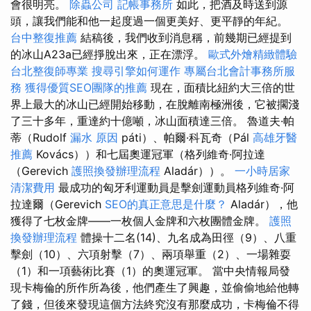
會很明亮。
除蟲公司
記帳事務所
如此，把酒及時送到源
頭，讓我們能和他一起度過一個更美好、更平靜的年紀。
台中整復推薦
結稿後，我們收到消息稱，前幾期已經提到
的冰山A23a已經掙脫出來，正在漂浮。
歐式外燴精緻體驗
台北整復師專業
搜尋引擎如何運作
專屬台北會計事務所服
務
獲得優質SEO團隊的推薦
現在，面積比紐約大三倍的世
界上最大的冰山已經開始移動，在脫離南極洲後，它被擱淺
了三十多年，重達約十億噸，冰山面積達三倍。 魯道夫·帕
蒂（Rudolf
漏水 原因
páti）、帕爾·科瓦奇（Pál
高雄牙醫
推薦
Kovács））和七屆奧運冠軍（格列維奇·阿拉達
（Gerevich
護照換發辦理流程
Aladár））。
一小時居家
清潔費用
最成功的匈牙利運動員是擊劍運動員格列維奇·阿
拉達爾（Gerevich
SEO的真正意思是什麼？
Aladár），他
獲得了七枚金牌——一枚個人金牌和六枚團體金牌。
護照
換發辦理流程
體操十二名(14)、九名成為田徑（9）、八重
擊劍（10）、六項射擊（7）、兩項舉重（2）、一場雜耍
（1）和一項藝術比賽（1）的奧運冠軍。 當中央情報局發
現卡梅倫的所作所為後，他們產生了興趣，並偷偷地給他轉
了錢，但後來發現這個方法終究沒有那麼成功，卡梅倫不得