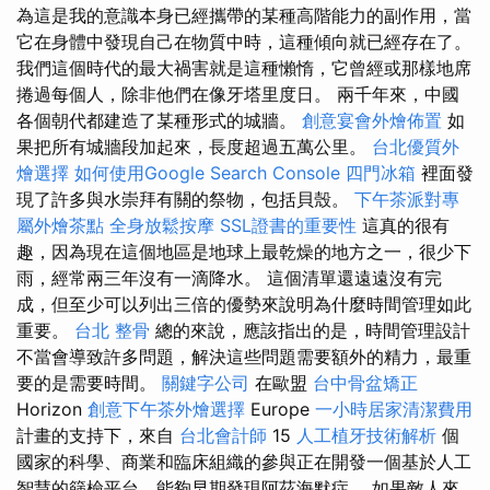
為這是我的意識本身已經攜帶的某種高階能力的副作用，當
它在身體中發現自己在物質中時，這種傾向就已經存在了。
我們這個時代的最大禍害就是這種懶惰，它曾經或那樣地席
捲過每個人，除非他們在像牙塔里度日。 兩千年來，中國
各個朝代都建造了某種形式的城牆。
創意宴會外燴佈置
如
果把所有城牆段加起來，長度超過五萬公里。
台北優質外
燴選擇
如何使用Google Search Console
四門冰箱
裡面發
現了許多與水崇拜有關的祭物，包括貝殼。
下午茶派對專
屬外燴茶點
全身放鬆按摩
SSL證書的重要性
這真的很有
趣，因為現在這個地區是地球上最乾燥的地方之一，很少下
雨，經常兩三年沒有一滴降水。 這個清單還遠遠沒有完
成，但至少可以列出三倍的優勢來說明為什麼時間管理如此
重要。
台北 整骨
總的來說，應該指出的是，時間管理設計
不當會導致許多問題，解決這些問題需要額外的精力，最重
要的是需要時間。
關鍵字公司
在歐盟
台中骨盆矯正
Horizo​​n
創意下午茶外燴選擇
Europe
一小時居家清潔費用
計畫的支持下，來自
台北會計師
15
人工植牙技術解析
個
國家的科學、商業和臨床組織的參與正在開發一個基於人工
智慧的篩檢平台，能夠早期發現阿茲海默症。 如果敵人來