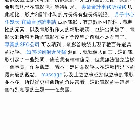
會興奮地坐在電影院裡等待結局。
專業會計事務所服務
與
此相比，影片3個半小時的片長得有些長得離譜。
月子中心
住幾天
宜蘭台胞證申請
成的電影，有無數的可能性，戲劇
性的元素，以及電影製作人的精彩表演，也許出問題了，電
影大師斯科塞斯的電影在被寄予厚望之前就不足為奇了。
專業的SEO公司
可以猜到，電影首映後出現了數百條嚴厲
的批評。
如何找到附近牙醫
然而，就我個人而言，這部電
影引起了一些疑問，儘管我有種種偏見，但我無法避免這樣
一個事實：作為觀眾，我不一定同意影評人在這種情況下的
最高級的觀點。
massage
涉及上述故事或類似故事的電影
並不多，所以從史柯西斯的角度來看，這部電影的主題是一
個特別相關的主題——在美國。