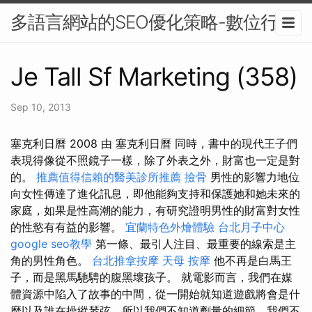
多語言網站的SEO優化策略-數位行銷
Je Tall Sf Marketing (358)
Sep 10, 2013
塞克利日曆 2008 由 塞克利日曆 同時，書中的現代王子們
表現得像從不照鏡子一樣，除了外表之外，財富也一定是對
的。
推薦值得信賴的醫美診所推薦
撿骨
男性的影響力地位
向女性傳達了進化訊息，即他能夠支持和保護她和她未來的
家庭，如果是性高潮的能力，有研究證明男性的財富對女性
的性慾有有益的影響。
宜蘭特色外燴體驗
台北月子中心
google seo教學
第一條、最引人注目、最重要的線索是主
角的男性角色。
台北推拿按摩
天母 按摩
他不再是白馬王
子，而是黑馬馳騁的腹黑壞孩子。 就電影而言，我們在媒
體資源中陷入了故事的中間，從一開始就知道遊戲將會是什
麼以及誰在操縱琴弦，所以我們不知道劑量的細節，我們不