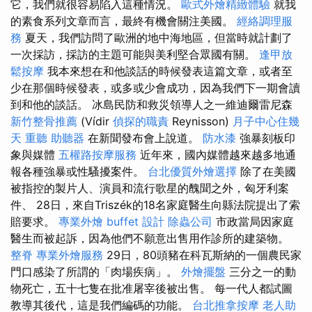
它，我們就很容易陷入這種情況。
歐式外燴精緻體驗
就我
的素食系列文章而言，最終有機會關注美國。
經絡調理服
務
夏天，我們訪問了歐洲的地中海地區，但當時就計劃了
一次採訪，採訪的主題可能與美利堅合眾國有關。
逢甲放
鬆按摩
我本來想在和他談話的時候發表這篇文章，或者至
少在那個時候發表，或多或少會成功，因為我們下一期會讀
到和他的談話。 冰島民防和救災領導人之一維迪爾雷尼森
新竹整骨推薦
(Vídir
偵探的職責
Reynisson)
月子中心住幾
天
重聽 助聽器
在新聞發布會上說道。
防水漆
強暴刻板印
象與媒體
五權路按摩服務
近年來，國內媒體越來越多地通
報各種強暴或性騷擾案件。
台北優質外燴選擇
除了在美國
被指控的製片人、演員和流行歌星的醜聞之外，匈牙利案
件、 28日，來自Triszék的18名家庭醫生向縣法院提出了索
賠要求。
專業外燴 buffet 設計
除蟲公司
市政當局因家庭
醫生而被起訴，因為他們不願意出售用作診所的建築物。
整脊
專業外燴服務
29日，80頭豬在科瓦斯納的一個農民家
門口感染了所謂的「肉場疾病」。
外燴擺盤
三分之一的動
物死亡，五十七隻在批准屠宰後被出售。 每一代人都試圖
教導其後代，這是我們編碼的功能。
台北推拿按摩
老人助