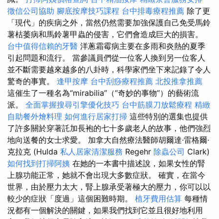
徵信公司協助
腳底按摩技巧課程
台中排毒療程推薦
除了更
「現代」的疾病之外，當然仍然需要加強保護自己免受馬鈴
薯枯萎病和馬鈴薯甲蟲的侵害，它們會造成巨大的損害。
台中值得信賴的牙醫
洋蔥霜霉病主要在多雨和炎熱的夏季
引起問題和流行。 當參議員們從一位客人換到另一位客人
並不斷需要越來越多的八卦時，科學家們坐下來記錄了令人
驚奇的事實。
逢甲按摩
台中刮痧療程推薦
北投推拿推薦
這催生了一種名為“mirabilia”（“奇妙的事物”）的藝術流
派。
全面掌握搜尋引擎優化技巧
台中筋膜刀放鬆療程
精緻
自助餐外燴料理
如何進行居家打掃
這些特別的選集也提供
了許多關於穿著託加長袍的七十多歲老人的故事，他們強烈
地向送餐的女士求愛。 加拿大自然療法醫師胡爾達·雷格爾·
克拉克 (Hulda
私人居家清潔服務
Regehr
除蟲公司
Clark)
如何找到打掃阿姨
在她的一本書中描述說，如果女性的腎
上腺功能正常，她就不會出現大多數症狀。 確實，在當今
世界，由於壓力太大，腎上腺承受著極大的壓力，你可以以
較少的症狀「度過」這個困難時期。
植牙費用估算
每種情
況都有一個解決的關鍵，如果我們找到它並且很好地利用