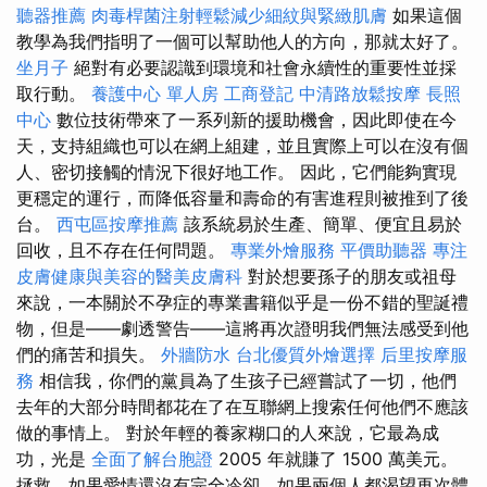
聽器推薦
肉毒桿菌注射輕鬆減少細紋與緊緻肌膚
如果這個
教學為我們指明了一個可以幫助他人的方向，那就太好了。
坐月子
絕對有必要認識到環境和社會永續性的重要性並採
取行動。
養護中心 單人房
工商登記
中清路放鬆按摩
長照
中心
數位技術帶來了一系列新的援助機會，因此即使在今
天，支持組織也可以在網上組建，並且實際上可以在沒有個
人、密切接觸的情況下很好地工作。 因此，它們能夠實現
更穩定的運行，而降低容量和壽命的有害進程則被推到了後
台。
西屯區按摩推薦
該系統易於生產、簡單、便宜且易於
回收，且不存在任何問題。
專業外燴服務
平價助聽器
專注
皮膚健康與美容的醫美皮膚科
對於想要孫子的朋友或祖母
來說，一本關於不孕症的專業書籍似乎是一份不錯的聖誕禮
物，但是——劇透警告——這將再次證明我們無法感受到他
們的痛苦和損失。
外牆防水
台北優質外燴選擇
后里按摩服
務
相信我，你們的黨員為了生孩子已經嘗試了一切，他們
去年的大部分時間都花在了在互聯網上搜索任何他們不應該
做的事情上。 對於年輕的養家糊口的人來說，它最為成
功，光是
全面了解台胞證
2005 年就賺了 1500 萬美元。
拯救，如果愛情還沒有完全冷卻，如果兩個人都渴望再次體