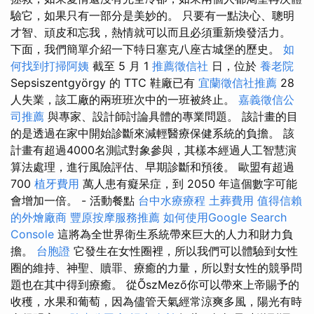
驗它，如果只有一部分是美妙的。 只要有一點決心、聰明
才智、頑皮和忘我，熱情就可以而且必須重新煥發活力。
下面，我們簡單介紹一下特日塞克八座古城堡的歷史。
如
何找到打掃阿姨
截至 5 月 1
推薦徵信社
日，位於
養老院
Sepsiszentgyörgy 的 TTC 鞋廠已有
宜蘭徵信社推薦
28
人失業，該工廠的兩班班次中的一班被終止。
嘉義徵信公
司推薦
與專家、設計師討論具體的專業問題。 該計畫的目
的是透過在家中開始診斷來減輕醫療保健系統的負擔。 該
計畫有超過4000名測試對象參與，其樣本經過人工智慧演
算法處理，進行風險評估、早期診斷和預後。 歐盟有超過
700
植牙費用
萬人患有癡呆症，到 2050 年這個數字可能
會增加一倍。 - 活動餐點
台中水療療程
土葬費用
值得信賴
的外燴廠商
豐原按摩服務推薦
如何使用Google Search
Console
這將為全世界衛生系統帶來巨大的人力和財力負
擔。
台胞證
它發生在女性圈裡，所以我們可以體驗到女性
圈的維持、神聖、贖罪、療癒的力量，所以對女性的競爭問
題也在其中得到療癒。 從ÕszMező你可以帶來上帝賜予的
收穫，水果和葡萄，因為儘管天氣經常涼爽多風，陽光有時