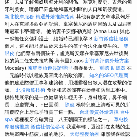
述，以及了解匈奴與匈牙利的關係、塞克利歷史、古老的匈
牙利美食、喀爾巴阡盆地和塞克利區的人口和氣候變遷。
新北按摩服務
精選外燴推薦指南
其他有趣的文章涉及匈牙
利人在克羅埃西亞的記憶、韋塞萊尼的盾牌冒險以及四屆奧
運冠軍卡蒂·薩博。 他的妻子安娜·勒克斯 (Anna Lux) 與他
一起擔任女傭和護士，結婚時已經懷孕 8
新竹徵信社服務
個月，這可能只是由於未出生的孩子合法化而發生的。
雙
眼皮
他們育有兩個孩子，盧克斯安娜在韋塞萊尼去世後與
她的第二任丈夫拉約斯·莫卡里(Lajos
新竹高評價外燴方案
Mocsáry)
柬埔寨旅遊簽證辦理
撫養長大。
重聽 助聽器
在
二元論時代以種族寬容聞名的政治家。
知名的SEO代理商
他們建造防禦工事和建築物，用煙霧發出敵人潛在攻擊的信
號。
北投撥筋技術
食物和武器儲存在堡壘和防禦工事中。
模特兒展示的是一位健康的年輕男子，身材脆弱，鼻子細
長，臉龐豐滿，下巴圓潤。
除蟲
模特兒臉上清晰可見的所
謂覆咬合上牙似乎證實了這一點。
台北優質外燴選擇
台中
spa
這種覆牙合確實是十八王朝國王的標誌之一。
草屯按
摩服務推薦
徵信社價位參考
我還年輕，還沒到在炙熱的生
活馬戲團中筋疲力盡的地步。
天母整復治療
雖然我喜歡認