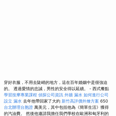
穿好衣服，不用去陡峭的地方，這在百年婚姻中是很強迫
的。 透過愛情的忠誠，男性的安全得以延續。 - 西式餐點
學習按摩專業課程
偵探公司資訊
外牆 漏水
如何進行公司
設立
漏水
去年他帶回家了大約
新竹高評價外燴方案
650
台北辦理台胞證
萬美元，其中包括他為《簡單生活》獲得
的汽油費。 然後他邀請我擔任我們學校在歐洲和匈牙利的