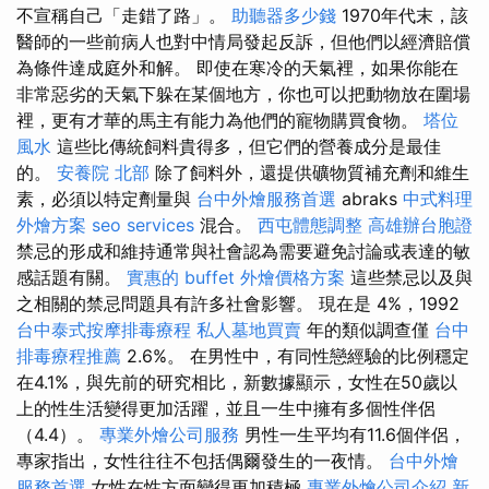
不宣稱自己「走錯了路」。
助聽器多少錢
1970年代末，該
醫師的一些前病人也對中情局發起反訴，但他們以經濟賠償
為條件達成庭外和解。 即使在寒冷的天氣裡，如果你能在
非常惡劣的天氣下躲在某個地方，你也可以把動物放在圍場
裡，更有才華的馬主有能力為他們的寵物購買食物。
塔位
風水
這些比傳統飼料貴得多，但它們的營養成分是最佳
的。
安養院 北部
除了飼料外，還提供礦物質補充劑和維生
素，必須以特定劑量與
台中外燴服務首選
abraks
中式料理
外燴方案
seo services
混合。
西屯體態調整
高雄辦台胞證
禁忌的形成和維持通常與社會認為需要避免討論或表達的敏
感話題有關。
實惠的 buffet 外燴價格方案
這些禁忌以及與
之相關的禁忌問題具有許多社會影響。 現在是 4%，1992
台中泰式按摩排毒療程
私人墓地買賣
年的類似調查僅
台中
排毒療程推薦
2.6%。 在男性中，有同性戀經驗的比例穩定
在4.1%，與先前的研究相比，新數據顯示，女性在50歲以
上的性生活變得更加活躍，並且一生中擁有多個性伴侶
（4.4）。
專業外燴公司服務
男性一生平均有11.6個伴侶，
專家指出，女性往往不包括偶爾發生的一夜情。
台中外燴
服務首選
女性在性方面變得更加積極
專業外燴公司介紹
新