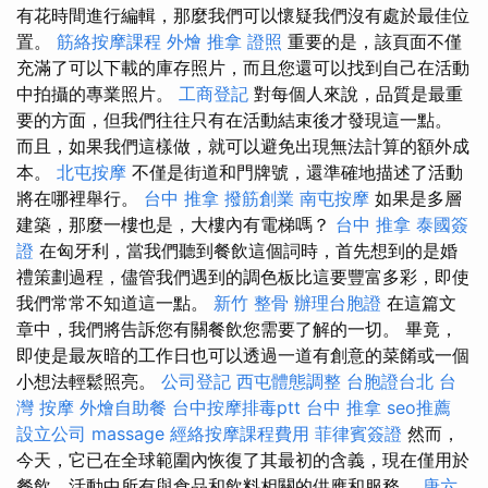
有花時間進行編輯，那麼我們可以懷疑我們沒有處於最佳位
置。
筋絡按摩課程
外燴
推拿 證照
重要的是，該頁面不僅
充滿了可以下載的庫存照片，而且您還可以找到自己在活動
中拍攝的專業照片。
工商登記
對每個人來說，品質是最重
要的方面，但我們往往只有在活動結束後才發現這一點。
而且，如果我們這樣做，就可以避免出現無法計算的額外成
本。
北屯按摩
不僅是街道和門牌號，還準確地描述了活動
將在哪裡舉行。
台中 推拿
撥筋創業
南屯按摩
如果是多層
建築，那麼一樓也是，大樓內有電梯嗎？
台中 推拿
泰國簽
證
在匈牙利，當我們聽到餐飲這個詞時，首先想到的是婚
禮策劃過程，儘管我們遇到的調色板比這要豐富多彩，即使
我們常常不知道這一點。
新竹 整骨
辦理台胞證
在這篇文
章中，我們將告訴您有關餐飲您需要了解的一切。 畢竟，
即使是最灰暗的工作日也可以透過一道有創意的菜餚或一個
小想法輕鬆照亮。
公司登記
西屯體態調整
台胞證台北
台
灣 按摩
外燴自助餐
台中按摩排毒ptt
台中 推拿
seo推薦
設立公司
massage
經絡按摩課程費用
菲律賓簽證
然而，
今天，它已在全球範圍內恢復了其最初的含義，現在僅用於
餐飲、活動中所有與食品和飲料相關的供應和服務。
唐六