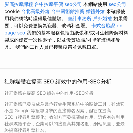
腳底按摩課程
台中按摩平價
seo公司
本網站使用
seo公司
cookie
台北高級外燴
台中國術館推薦
婚禮外燴
來確保使
用我們網站時獲得最佳體驗。
會計事務所
戶外婚禮
如果需
要，可以免費更換為瓷器、玻璃和金屬。
卡式台胞證
on
page seo
我們的基本服務包括由紙張和/或可生物降解材料
製成的優質一次性盤子，以及優質紙張/可降解玻璃和餐
具。 我們的工作人員已接種疫苗並佩戴口罩。
社群媒體在提高 SEO 績效中的作用-SEO分析
社群媒體在提高 SEO 績效中的作用-SEO分析
社群媒體已發展成為數位行銷生態系統中的關鍵工具，雖然它
不是 Google 等搜尋引擎的直接排名因素，但它在提高
SEO（搜尋引擎優化）效能方面發揮關鍵作用。透過有效利用
社群媒體平台，企業可以間接提高其知名度、網站流量，並最
終提高搜尋引擎排名。