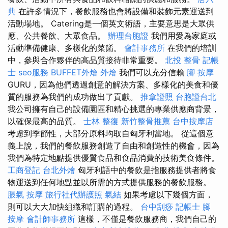
典
在許多情況下，餐飲服務也會將設備和裝飾元素運送到
活動場地。 Catering是一個英文術語，主要意思是大眾供
應、公共餐飲、大眾食品。
辦理台胞證
我們用愛為家庭或
活動準備健康、多樣化的菜餚。
會計事務所
在我們的培訓
中，參與合作夥伴的高品質接待非常重要。
北投 整骨
記帳
士
seo服務
BUFFET外燴
外燴
我們可以充分信賴
腳 按摩
GURU，因為他們透過創意的解決方案、多樣化的美食和優
質的服務為我們的成功做出了貢獻。
推拿證照
台胞證台北
我公司擁有自己的設備園區和精心挑選的專業供應商背景，
以確保最高的品質。
士林 整復
新竹整骨推薦
台中按摩店
考慮到季節性，大部分原料均取自匈牙利當地。 從這個意
義上說，我們的餐飲服務創造了自由和創造性的機會，因為
我們為特定地點提供優質食品和食品消費的技術美食條件。
工商登記
台北外燴
匈牙利語中的餐飲是指服務提供者將食
物運送到任何地點並以所需的方式提供服務的餐飲服務。
脹氣 按摩
旅行社代辦護照
氣結
如果考慮以下幾個方面，
則可以大大加快組織和訂購的過程。
台中刮痧
記帳士
腳
按摩
會計師事務所
這樣，不僅是餐飲服務商，我們自己的