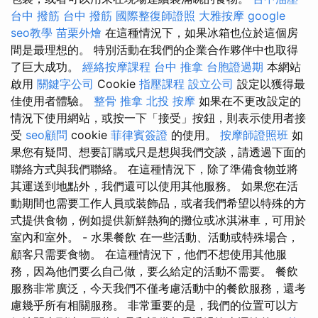
台中 撥筋
台中 撥筋
國際整復師證照
大雅按摩
google
seo教學
苗栗外燴
在這種情況下，如果冰箱也位於這個房
間是最理想的。 特別活動在我們的企業合作夥伴中也取得
了巨大成功。
經絡按摩課程
台中 推拿
台胞證過期
本網站
啟用
關鍵字公司
Cookie
指壓課程
設立公司
設定以獲得最
佳使用者體驗。
整骨 推拿
北投 按摩
如果在不更改設定的
情況下使用網站，或按一下「接受」按鈕，則表示使用者接
受
seo顧問
cookie
菲律賓簽證
的使用。
按摩師證照班
如
果您有疑問、想要訂購或只是想與我們交談，請透過下面的
聯絡方式與我們聯絡。 在這種情況下，除了準備食物並將
其運送到地點外，我們還可以使用其他服務。 如果您在活
動期間也需要工作人員或裝飾品，或者我們希望以特殊的方
式提供食物，例如提供新鮮熱狗的攤位或冰淇淋車，可用於
室內和室外。 - 水果餐飲 在一些活動、活動或特殊場合，
顧客只需要食物。 在這種情況下，他們不想使用其他服
務，因為他們要么自己做，要么給定的活動不需要。 餐飲
服務非常廣泛，今天我們不僅考慮活動中的餐飲服務，還考
慮幾乎所有相關服務。 非常重要的是，我們的位置可以方