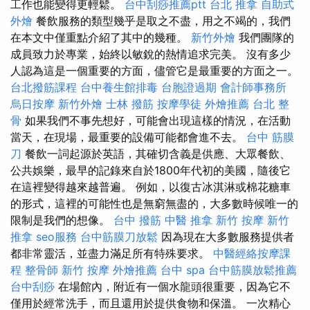
工作也能變得更輕鬆。
台中刮痧推薦ptt
台北 推拿
自助式
外燴
餐飲服務的類型幾乎是取之不盡，用之不竭的，我們
在本文中僅重點介紹了其中的幾種。
新竹外燴
我們團隊的
成員致力於專業，始終以敏銳的熱情追求完美。 沒有多少
人認為這是一個重要的方面，儘管它是最重要的方面之一。
台北撥筋課程
台中養生館排毒
台胞證過期
會計師事務所
烏日按摩
新竹外燴
士林 撥筋
按摩學徒
外燴推薦
台北 整
骨
如果我們不事先想好，可能會出現這樣的情況，在活動
當天，在現場，最重要的設備可能都會進不去。
台中 筋膜
刀
餐飲一詞起源於英語，其確切含義是供應、大眾餐飲、
公共娛樂，最早的記錄來自於1800年代初的美國，隨後它
在這裡變得越來越普遍。 例如，以復古冰淇淋或棉花糖車
的形式，這裡的可能性也是無窮無盡的，大多數時候唯一的
限制是我們的想像。
台中 撥筋
中醫 推拿
新竹 按摩
新竹
推拿
seo服務
台中筋膜刀放鬆
因為現在大多數服務提供者
都非常靈活，並盡力滿足所有特殊要求。
中醫經絡按摩課
程
整骨師
新竹 按摩
外燴推薦
台中 spa
台中筋膜放鬆推薦
台中刮痧
在場館內，附近有一個水龍頭很重要，因為它不
僅用於經常洗手，而且還用於提供食物和保溫。 一次精心