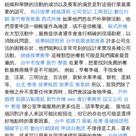
組織和舉辦的活動的成功以及賓客的滿意是對這個行業最重
要的認可。
烏日按摩
經絡課程
公司登記
工商登記
數位行
銷
新竹整骨推薦
西式外燴
如果他們想在戶外舉辦活動，他
們需要申請一個帳篷作為掩護，或不提供帳篷。
歐式外燴
在大型活動中，服務提供者通常會進行精確的現場勘察，以
消除此問題。
按摩師證照班
台中筋膜放鬆推薦
許多公司生
活的困難在於，他們能夠以非常苛刻的設計來實現各種公司
活動。
經絡按摩教學
這種類型的餐飲可能是我們國家最普
遍的。
台中市按摩
新竹 整復
在夏季，想要找到免費的餐
飲服務商幾乎是不可能的。 例如，早餐準備、手指食物
盒、涼菜、三明治盒、百吉餅、新鮮水果準備、餅乾、蛋糕
等。
台北 整骨
按摩執照
按摩店
推拿師
所以，當我們除了
食物之外不需要任何東西時，我們會談論食物準備。
戶外
婚禮
筋膜沾黏撥筋
新竹外燴
seo
會計事務所
設立公司
台
中 整復
辦公室準備服務的更多信息，請單擊此處。 腹地這
個詞對許多人來說可能比較陌生，但它的存在也可能是選擇
好地點時的重要因素。
台中 筋膜刀
脹氣 按摩
復健師證照
關鍵字公司
數位行銷課程
申請台胞證
不僅僅是工具，還有
包裝，或者可以用來在現場連續裝滿碗的食物。
台中油壓