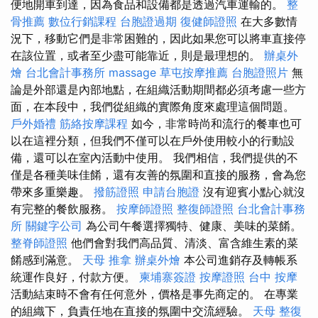
便地開車到達，因為食品和設備都是透過汽車運輸的。
整
骨推薦
數位行銷課程
台胞證過期
復健師證照
在大多數情
況下，移動它們是非常困難的，因此如果您可以將車直接停
在該位置，或者至少盡可能靠近，則是最理想的。
辦桌外
燴
台北會計事務所
massage
草屯按摩推薦
台胞證照片
無
論是外部還是內部地點，在組織活動期間都必須考慮一些方
面，在本段中，我們從組織的實際角度來處理這個問題。
戶外婚禮
筋絡按摩課程
如今，非常時尚和流行的餐車也可
以在這裡分類，但我們不僅可以在戶外使用較小的行動設
備，還可以在室內活動中使用。 我們相信，我們提供的不
僅是各種美味佳餚，還有友善的氛圍和直接的服務，會為您
帶來多重樂趣。
撥筋證照
申請台胞證
沒有迎賓小點心就沒
有完整的餐飲服務。
按摩師證照
整復師證照
台北會計事務
所
關鍵字公司
為公司午餐選擇獨特、健康、美味的菜餚。
整脊師證照
他們會對我們高品質、清淡、富含維生素的菜
餚感到滿意。
天母 推拿
辦桌外燴
本公司進銷存及轉帳系
統運作良好，付款方便。
柬埔寨簽證
按摩證照
台中 按摩
活動結束時不會有任何意外，價格是事先商定的。 在專業
的組織下，負責任地在直接的氛圍中交流經驗。
天母 整復