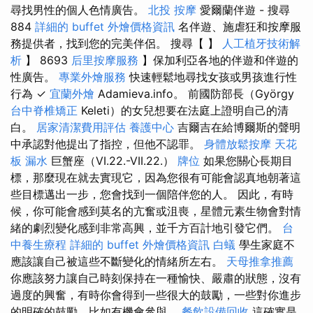
尋找男性的個人色情廣告。
北投 按摩
愛爾蘭伴遊 - 搜尋
884
詳細的 buffet 外燴價格資訊
名伴遊、施虐狂和按摩服
務提供者，找到您的完美伴侶。 搜尋【 】
人工植牙技術解
析
】 8693
后里按摩服務
】保加利亞各地的伴遊​​和伴遊的
性廣告。
專業外燴服務
快速輕鬆地尋找女孩或男孩進行性
行為 ✓
宜蘭外燴
Adamieva.info。 前國防部長（György
台中脊椎矯正
Keleti）的女兒想要在法庭上證明自己的清
白。
居家清潔費用評估
養護中心
吉爾吉在給博爾斯的聲明
中承認對他提出了指控，但他不認罪。
身體放鬆按摩
天花
板 漏水
巨蟹座（VI.22.-VII.22.）
牌位
如果您關心長期目
標，那麼現在就去實現它，因為您很有可能會認真地朝著這
些目標邁出一步，您會找到一個陪伴您的人。 因此，有時
候，你可能會感到莫名的亢奮或沮喪，星體元素生物會對情
緒的劇烈變化感到非常高興，並千方百計地引發它們。
台
中養生療程
詳細的 buffet 外燴價格資訊
白蟻
學生家庭不
應該讓自己被這些不斷變化的情緒所左右。
天母推拿推薦
你應該努力讓自己時刻保持在一種愉快、嚴肅的狀態，沒有
過度的興奮，有時你會得到一些很大的鼓勵，一些對你進步
的明確的鼓勵，比如有機會參與。
餐飲設備回收
這確實是