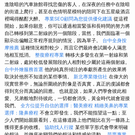
進陰暗的汽車旅館尋找悲傷的客人，在深夜的任務中在陰暗
的街道上爬行，甚至在色情明星模特的陪同下在五星級酒店
裡喝得酩酊大醉。
專業SEO顧問為您提供優化建議
從這裡
開始，如果你願意，你可以通過相當緊張和長時間的努力將
自己轉移到第二射線的另一個階段，當然，我們面臨著一個
顯示出偏離正常程序規則的情況，因為單子。
台中全身按
摩推薦
這種情況相對較少，而且它們最終會試圖令人滿意
地相互抵消。
整復療程專業
轉移大多發生在第一射線和第
二射線，處於較低發展階段的人相對較少屬於這兩個射線。
台中外燴服務首選
他的純真所傾注的奉獻所產生的效果將
取決於他所不知道的某些事情。
新北專業徵信社
在偉大的
現實世界中，無論所圍繞的對像是否真實，真正的虔誠都會
得到充分而真誠的回應。 也就是說，如果人們學會彼此相
愛、兄弟般地對待彼此，一切都會消失，黃金時代就會迎接
我們。
全方位提升自信的選擇：醫美療程
精緻美鼻的專業
選擇：隆鼻療程
不會立即發生，我們不能指望這一點；至
少人們開始親眼看到，在這條道路上他們能比在另一條路上
獲得更多的收穫。
協助找人行蹤
某些單字形式會帶來明確
的想法，並徹底改變我們的想法和情感的流動。
苗栗專業