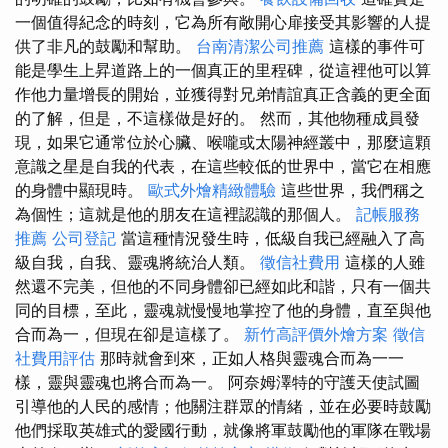
一個值得紀念的時刻，它為所有敞開心扉接受其影響的人提
供了非凡的鼓勵和幫助。
台南清潔公司推薦
這樣的事件可
能是學生上昇道路上的一個真正的里程碑，從這裡他可以算
作他力量增長的開始，並獲得對兄弟情誼真正含義的更全面
的了解，但是，不這樣做是好的。 然而，其他物種成員發
現，如果它通常位於心臟、喉嚨或太陽神經叢中，那麼這顆
意識之星是自我的代表，在這些較低的世界中，當它在相應
的身體中顯現時。
歐式外燴精緻體驗
這些世界，我們稱之
為個性；這就是他的朋友在這裡認識的那個人。
記帳服務
推薦
公司登記
當這種情況發生時，低級自我已經融入了高
級自我，自我、靈魂將統治人類。
徵信社費用
這樣的人雖
然還不完美，但他的不同身體卻已經如此和諧，只有一個共
同的目標，至此，靈魂就慢慢地掌控了他的身體，直至與他
合而為一，但現在卻是這樣了。
新竹高評價外燴方案
徵信
社費用評估
那時就會到來，正如人格與靈魂合而為一一
樣，靈與靈魂也將合而為一。 阿奈姆澤特的守護天使試圖
引導他的人民的感情；他關注群眾的情緒，並在必要時鼓勵
他們採取英雄式的愛國行動，就像將軍鼓勵他的軍隊在戰場