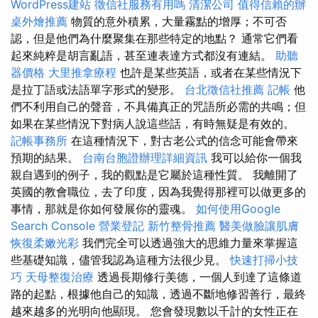
WordPress建站
徵信社服務有用嗎
清潔公司
值得信賴的辦
桌外燴推薦
物質的意外積累，大量霧點的增厚；不可否
認，但是他們為什麼聚集在那些特定的地點？ 通常它們看
起來純粹是胡言亂語，甚至連表達方式都沒有連結。
助聽
器價格
大里推拿療程
也許是某些英語，或者在某些情況下
是拉丁語或法語單字形式的變形。
台北徵信社推薦
記帳
他
們不利用自己的聲音，不具備真正的咒語所必需的共鳴；但
如果在某些情況下對病人說這些話，有時無疑是有效的。
記帳事務所
在這種情況下，對古老公式的信念可能會帶來
預期的結果。
台南台胞證辦理詳細資訊
我可以給你一個我
親自遇到的例子，我的觀點是它屬於這種性質。 我離開了
英國的教會職位，去了印度，因為我覺得那裡可以做更多的
事情，那就是你如何發展你的靈魂。
如何使用Google
Search Console
營業登記
新竹整骨推薦
醫美做臉讓肌膚
恢復柔嫩光彩
我們完全可以透過強大的思維力量來掌握這
些基礎知識，儘管我認為這種方法很少見。
快速打掃小技
巧
天母整復治療
透過長期修行美德，一個人到達了這條道
路的起點，根據他自己的知識，透過不斷地修習善行，最終
越來越多的光明向他顯現。 您會發現數以千計的女性正在