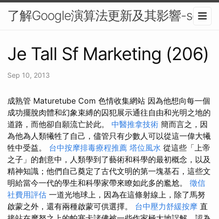
了解Google演算法更新及其影響-seo
Je Tall Sf Marketing (206)
Sep 10, 2013
成熟管 Maturetube Com 色情收集網站 因為他想向每一個
成功擺脫肉體和幻象束縛的囚犯展示通往自由和光明之地的
道路，而他卻自願流亡於此。
中醫推拿技術
簡而言之，因
為他為人類犧牲了自己，儘管只有少數人可以從這一偉大犧
牲中受益。
台中按摩排毒療程推薦
塔位風水
從這些「上帝
之子」的創意中，人類學到了藝術和科學的最初概念，以及
精神知識；他們自己奠定了古代文明的第一塊基石，這些文
明給當今一代的學生和科學家帶來瞭如此多的尷尬。
徵信
社費用評估
一道光地球上，因為在這條射線上，除了馬努
啟蒙之外，還有兩種啟蒙可供選擇。
台中壓力舒緩按摩
直
接站在摩努之上的帕塞卡諸佛被一些作家極大地誤解，認為