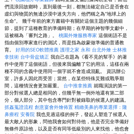
們流浪回故鄉時，直到最後一刻，都無法確定自己是否會在
虛幻與物質的無邊沙漠中迷失方向，他們稱之為“地球上的
生命”。 幾千年前的東方書籍中有關於這個主題的幾個細
節，提到了這種教育的準備時期；在早期的神智學文獻中，
這被稱為「審判之路」。
桃園外燴服務專家
這個術語不是
指由個別專家進行的測試，而是指為啟蒙做準備的普通教
育。
好用的SEO軟體推薦
護理之家 永和
台北外燴
士林推
拿技術
台中骨盆矯正
我自己在題為《看不見的幫手》的著
作中使用了這個術語，但後來我偏離了它的用法，這樣在兩
種不同的含義中使用同一個字就不會造成混亂。 資訊辦公
室，許多人因此而受苦；當然，在某些特殊災難或戰爭期
間，這種情況會更加嚴重。
台中推拿推薦
就職演說的第一
部分對候選人總是相同的，但幾乎無一例外地還有第二部
分，個人部分，其中包含專門針對被錄取的候選人的建議。
抓姦蒐證流程
創意宴會外燴佈置
精緻美鼻的專業選擇：隆
鼻療程
安養院
我也見過這樣的例子，發起人塑造了候選人
最大敵人的形象，問他我會如何對待他，他是否完全準備好
無條件原諒他，以及是否有同等低級別的人來找他，他也會