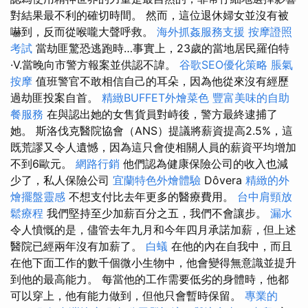
對結果最不利的確切時間。 然而，這位退休婦女並沒有被
嚇到，反而從喉嚨大聲呼救。
海外抓姦服務支援
按摩證照
考試
當劫匪驚恐逃跑時…事實上，23歲的當地居民羅伯特
·V.當晚向市警方報案並供認不諱。
谷歌SEO優化策略
脹氣
按摩
值班警官不敢相信自己的耳朵，因為他從來沒有經歷
過劫匪投案自首。
精緻BUFFET外燴菜色
豐富美味的自助
餐服務
在與認出她的女售貨員對峙後，警方最終逮捕了
她。 斯洛伐克醫院協會（ANS）提議將薪資提高2.5%，這
既荒謬又令人遺憾，因為這只會使相關人員的薪資平均增加
不到6歐元。
網路行銷
他們認為健康保險公司的收入也減
少了，私人保險公司
宜蘭特色外燴體驗
Dôvera
精緻的外
燴擺盤靈感
不想支付比去年更多的醫療費用。
台中肩頸放
鬆療程
我們堅持至少加薪百分之五，我們不會讓步。
漏水
令人憤慨的是，儘管去年九月和今年四月承諾加薪，但上述
醫院已經兩年沒有加薪了。
白蟻
在他的內在自我中，而且
在他下面工作的數千個微小生物中，他會變得無意識並提升
到他的最高能力。 每當他的工作需要低劣的身體時，他都
可以穿上，他有能力做到，但他只會暫時保留。
專業的