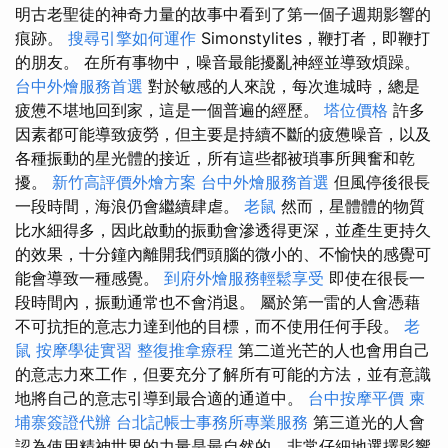
明古老聖徒的神奇力量的故事中看到了第一個子週期影響的
痕跡。
搜尋引擎如何運作
Simonstylites，鞭打者，即鞭打
的朋友。 在所有事物中，噪音最能擾亂神經並導致煩躁。
台中外燴服務首選
對於敏感的人來說，每次進城時，總是
疲憊不堪地回到家，這是一個普遍的經歷。
塔位價格
許多
因素都可能導致疲勞，但主要是持續不斷的疲憊噪音，以及
各種振動的星光體的接近，所有這些都被瑣事所興奮和乾
擾。
新竹高評價外燴方案
台中外燴服務首選
但風停後很長
一段時間，海浪仍會繼續肆虐。
老鼠
然而，星體體的物質
比水細得多，因此啟動的振動會滲透得更深，並產生更持久
的效果，十分鐘內離開我們頭腦的微小的、不愉快的感覺可
能會導致一種感覺。
到府外燴服務輕鬆享受
即使在很長一
段時間內，振動通常也不會消退。 屬於第一雷的人會憑藉
不可抗拒的意志力達到他的目標，而不使用任何手段。
老
鼠
按摩學徒實習
整復推拿療程
第二道光芒的人也會用自己
的意志力來工作，但要充分了解所有可能的方法，並有意識
地將自己的意志引導到最合適的通道中。
台中按摩平價
柬
埔寨簽證代辦
台北記帳士事務所專業服務
第三道光的人會
認為使用精神世界的力量是最自然的，非常仔細地選擇影響