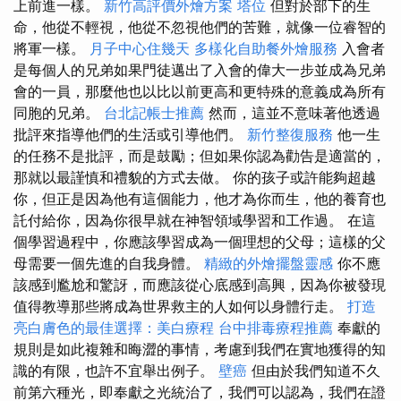
上前進一樣。
新竹高評價外燴方案
塔位
但對於部下的生
命，他從不輕視，他從不忽視他們的苦難，就像一位睿智的
將軍一樣。
月子中心住幾天
多樣化自助餐外燴服務
入會者
是每個人的兄弟如果門徒邁出了入會的偉大一步並成為兄弟
會的一員，那麼他也以比以前更高和更特殊的意義成為所有
同胞的兄弟。
台北記帳士推薦
然而，這並不意味著他透過
批評來指導他們的生活或引導他們。
新竹整復服務
他一生
的任務不是批評，而是鼓勵；但如果你認為勸告是適當的，
那就以最謹慎和禮貌的方式去做。 你的孩子或許能夠超越
你，但正是因為他有這個能力，他才為你而生，他的養育也
託付給你，因為你很早就在神智領域學習和工作過。 在這
個學習過程中，你應該學習成為一個理想的父母；這樣的父
母需要一個先進的自我身體。
精緻的外燴擺盤靈感
你不應
該感到尷尬和驚訝，而應該從心底感到高興，因為你被發現
值得教導那些將成為世界救主的人如何以身體行走。
打造
亮白膚色的最佳選擇：美白療程
台中排毒療程推薦
奉獻的
規則是如此複雜和晦澀的事情，考慮到我們在實地獲得的知
識的有限，也許不宜舉出例子。
壁癌
但由於我們知道不久
前第六種光，即奉獻之光統治了，我們可以認為，我們在證