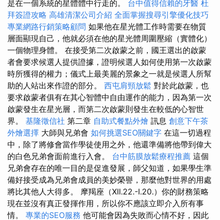
是在一個系統的星體體中行走的。
台中值得信賴的牙醫
杜
拜簽證攻略
高雄清潔公司介紹
全面掌握搜尋引擎優化技巧
專業網路行銷策略顧問
如果他在星光體工作時需要在物質
層面顯現自己，他就必須在他的星光體周圍壓縮（實體化）
一個物理身體。 在接受第二次啟蒙之前，國王選出的啟蒙
者會要求候選人提供證據，證明候選人如何使用第一次啟蒙
時所獲得的權力；儀式上最美麗的景象之一就是候選人所幫
助的人站出來作證的部分。
西屯肩頸放鬆
對於此啟蒙，也
要求啟蒙者俱有在其心智體中自由運作的能力，因為第一次
啟蒙發生在星光層，而第二次啟蒙則發生在較低的心智世
界。
基隆徵信社
第二章
自助式餐點外燴
訊息
創意下午茶
外燴選擇
大師與兄弟會
如何挑選SEO關鍵字
在這一切過程
中，除了將修會當作學徒使用之外，他還準備將他帶到偉大
的白色兄弟會面前進行入會。
台中筋膜放鬆療程推薦
這個
兄弟會存在的唯一目的是促進發展，師父知道，如果學生準
備好接受成為兄弟會成員的美妙榮譽，那麼他對世界的用處
將比其他人大得多。 摩羯座（XII.22.-I.20.）你的財務策略
現在並沒有真正發揮作用，所以你不應該立即介入所有事
情。
專業的SEO服務
他可能會因為失敗而心情不好，因此