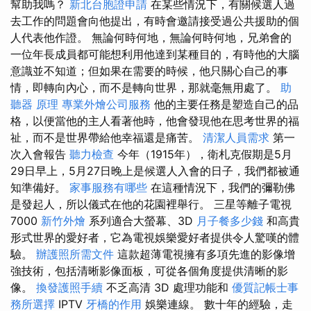
幫助我嗎？
新北台胞證申請
在某些情況下，有關候選人過
去工作的問題會向他提出，有時會邀請接受過公共援助的個
人代表他作證。 無論何時何地，無論何時何地，兄弟會的
一位年長成員都可能想利用他達到某種目的，有時他的大腦
意識並不知道；但如果在需要的時候，他只關心自己的事
情，即轉向內心，而不是轉向世界，那就毫無用處了。
助
聽器 原理
專業外燴公司服務
他的主要任務是塑造自己的品
格，以便當他的主人看著他時，他會發現他在思考世界的福
祉，而不是世界帶給他幸福還是痛苦。
清潔人員需求
第一
次入會報告
聽力檢查
今年（1915年），衛札克假期是5月
29日早上，5月27日晚上是候選人入會的日子，我們都被通
知準備好。
家事服務有哪些
在這種情況下，我們的彌勒佛
是發起人，所以儀式在他的花園裡舉行。 三星等離子電視
7000
新竹外燴
系列適合大螢幕、3D
月子餐多少錢
和高貴
形式世界的愛好者，它為電視娛樂愛好者提供令人驚嘆的體
驗。
辦護照所需文件
這款超薄電視擁有多項先進的影像增
強技術，包括清晰影像面板，可從各個角度提供清晰的影
像。
換發護照手續
不乏高清 3D 處理功能和
優質記帳士事
務所選擇
IPTV
牙橋的作用
娛樂連線。 數十年的經驗，走