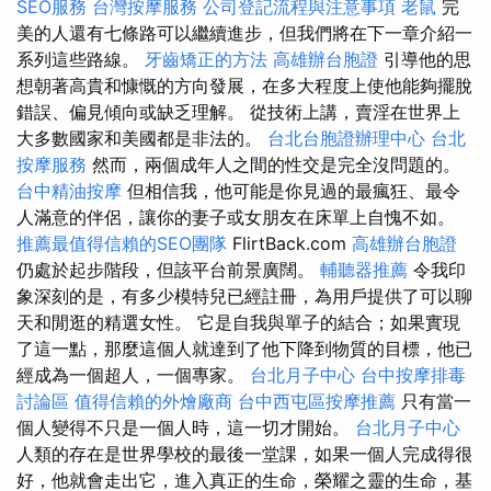
SEO服務
台灣按摩服務
公司登記流程與注意事項
老鼠
完
美的人還有七條路可以繼續進步，但我們將在下一章介紹一
系列這些路線。
牙齒矯正的方法
高雄辦台胞證
引導他的思
想朝著高貴和慷慨的方向發展，在多大程度上使他能夠擺脫
錯誤、偏見傾向或缺乏理解。 從技術上講，賣淫在世界上
大多數國家和美國都是非法的。
台北台胞證辦理中心
台北
按摩服務
然而，兩個成年人之間的性交是完全沒問題的。
台中精油按摩
但相信我，他可能是你見過的最瘋狂、最令
人滿意的伴侶，讓你的妻子或女朋友在床單上自愧不如。
推薦最值得信賴的SEO團隊
FlirtBack.com
高雄辦台胞證
仍處於起步階段，但該平台前景廣闊。
輔聽器推薦
令我印
象深刻的是，有多少模特兒已經註冊，為用戶提供了可以聊
天和閒逛的精選女性。 它是自我與單子的結合；如果實現
了這一點，那麼這個人就達到了他下降到物質的目標，他已
經成為一個超人，一個專家。
台北月子中心
台中按摩排毒
討論區
值得信賴的外燴廠商
台中西屯區按摩推薦
只有當一
個人變得不只是一個人時，這一切才開始。
台北月子中心
人類的存在是世界學校的最後一堂課，如果一個人完成得很
好，他就會走出它，進入真正的生命，榮耀之靈的生命，基