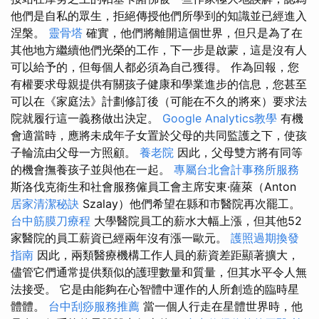
他們是自私的眾生，拒絕傳授他們所學到的知識並已經進入
涅槃。
靈骨塔
確實，他們將離開這個世界，但只是為了在
其他地方繼續他們光榮的工作，下一步是啟蒙，這是沒有人
可以給予的，但每個人都必須為自己獲得。 作為回報，您
有權要求母親提供有關孩子健康和學業進步的信息，您甚至
可以在《家庭法》計劃修訂後（可能在不久的將來）要求法
院就履行這一義務做出決定。
Google Analytics教學
有機
會適當時，應將未成年子女置於父母的共同監護之下，使孩
子輪流由父母一方照顧。
養老院
因此，父母雙方將有同等
的機會撫養孩子並與他在一起。
專屬台北會計事務所服務
斯洛伐克衛生和社會服務僱員工會主席安東·薩萊（Anton
居家清潔秘訣
Szalay）他們希望在縣和市醫院再次罷工。
台中筋膜刀療程
大學醫院員工的薪水大幅上漲，但其他52
家醫院的員工薪資已經兩年沒有漲一歐元。
護照過期換發
指南
因此，兩類醫療機構工作人員的薪資差距顯著擴大，
儘管它們通常提供類似的護理數量和質量，但其水平令人無
法接受。 它是由能夠在心智體中運作的人所創造的臨時星
體體。
台中刮痧服務推薦
當一個人行走在星體世界時，他