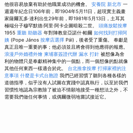
他很容易放棄有助於他職業成功的機會。
安養院 新北市
一
週週年紀念日106年前，即1904年5月11日，超現實主義畫
家薩爾瓦多·達利出生29年前，即1981年5月13日，土耳其
極端分子穆罕默德·阿里·阿卡企圖暗殺二世。
頭痛放鬆按摩
1955
重聽 助聽器
年對陣教皇亞諾什·帕爾
如何找到打掃阿
姨
(Pope János
按摩店選擇
Pál)，後者受了重傷。 奉獻是
真正且唯一重要的事；他必須並且將會得到他應得的報應。
浪漫戶外婚禮外燴
柬埔寨簽證代辦
漏水 打針
被想像為舍
利的物體只是奉獻精神集中的一個點，而一個想像的點就像
其他任何東西一樣適合於此。
台北推拿按摩
打掃家裡的注
意事項
什麼是卡式台胞證
我們已經習慣了聽到各種各樣的
道德指導，似乎沒有人試圖在實踐中認真執行，以至於我們
習慣性地認為宗教除了被迫不情願地接受一種想法之外，不
需要我們做任何事情，或偶爾微弱地嘗試接近它。