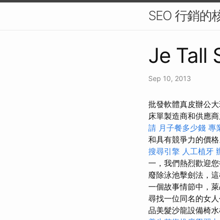
SEO 行銷
Je Tall
Sep 10, 2013
批發軟體真皮辦公大班
床單製造商和供應商
請
月子餐多少錢
專
和具有競爭力的價
搜尋引擎
人工植牙
一，我們熱烈歡迎您
廢除泳池擊劍法，這
一個故事情節中，萊
尋找一位同名的女
品美髮沙龍設備椅水槽