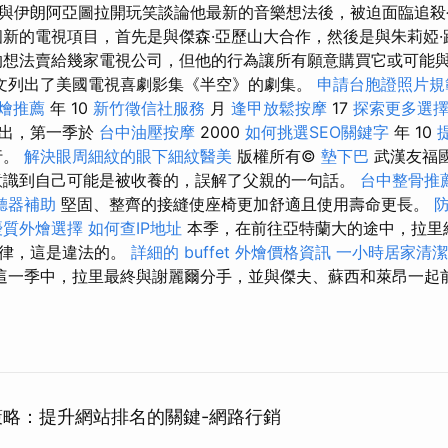
與伊朗阿亞圖拉開玩笑談論他最新的音樂想法後，被迫面臨追
新的電視項目，首先是與傑森·亞歷山大合作，然後是與朱莉婭·
的想法賣給幾家電視公司，但他的行為讓所有願意購買它或可能
文列出了美國電視喜劇影集《半空》的劇集。
申請台胞證照片規
燴推薦
年 10
新竹徵信社服務
月
逢甲放鬆按摩
17
探索更多選
播出，第一季於
台中油壓按摩
2000
如何挑選SEO關鍵字
年 10
行。
解決眼周細紋的眼下細紋醫美
版權所有©
墊下巴
武漢友福
意識到自己可能是被收養的，誤解了父親的一句話。
台中整骨推
聽器補助
堅固、整齊的接縫使座椅更加舒適且使用壽命更長。
優質外燴選擇
如何查IP地址
本季，在前往亞特蘭大的途中，拉里
法律，這是違法的。
詳細的 buffet 外燴價格資訊
一小時居家清潔
這一季中，拉里最終與謝麗爾分手，並與傑夫、蘇西和萊昂一起
心策略：提升網站排名的關鍵-網路行銷