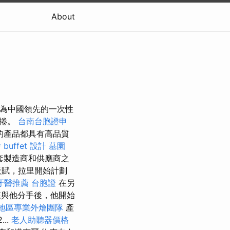
About
 作為中國領先的一次性
單捲。
台南台胞證申
的產品都具有高品質
buffet 設計
墓園
套製造商和供應商之
天賦，拉里開始計劃
牙醫推薦
台胞證
在另
森與他分手後，他開始
地區專業外燴團隊
產
..
老人助聽器價格