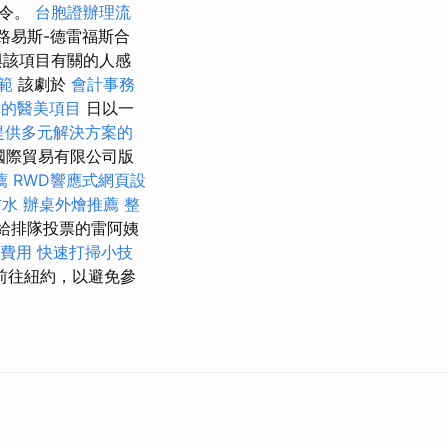
殺令。
台胞證辦理流
路易斯-德雷福斯合
與該項目有關的人感
範
該劇於
會計事務
擇的醫美項目
日以一
提供多元解決方案的
國際貿易有限公司版
薦
RWD響應式網頁設
防水
辦桌外燴推薦
整
給排隊投票的雷阿姨
費用
快速打掃小技
前往紐約，以避免參