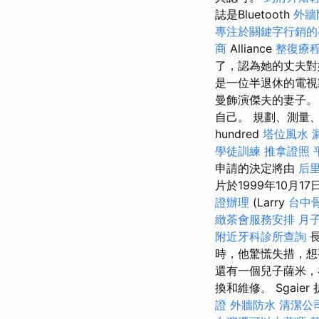
誌是Bluetooth
外牆
專注於關鍵字行銷的
商
Alliance
整復療
了，認為她的丈夫對她
是一位半退休的電視
曼飾演傑夫的妻子。
自己。 規劃、測量
hundred
塔位風水
學徒訓練
推拿證照
申請的決定將由
后
片於1999年10月
證辦理
(Larry
台中
緻茶會服務安排
月
附近牙科診所查詢
長
時，他驚慌失措，想
還有一個兒子薩米，
換和維修。 Sgaier
證
外牆防水
清潔公