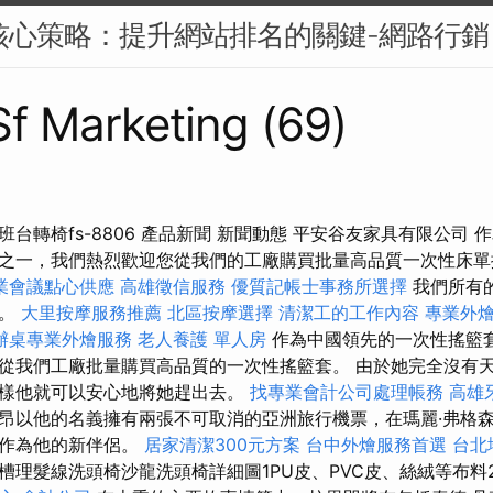
的核心策略：提升網站排名的關鍵-網路行銷
 Sf Marketing (69)
台轉椅fs-8806 產品新聞 新聞動態 平安谷友家具有限公司
之一，我們熱烈歡迎您從我們的工廠購買批量高品質一次性床
業會議點心供應
高雄徵信服務
優質記帳士事務所選擇
我們所有
格。
大里按摩服務推薦
北區按摩選擇
清潔工的工作內容
專業外燴 
辦桌專業外燴服務
老人養護 單人房
作為中國領先的一次性搖籃
從我們工廠批量購買高品質的一次性搖籃套。 由於她完全沒有
樣他就可以安心地將她趕出去。
找專業會計公司處理帳務
高雄
昂以他的名義擁有兩張不可取消的亞洲旅行機票，在瑪麗·弗格
人作為他的新伴侶。
居家清潔300元方案
台中外燴服務首選
台北
理髮線洗頭椅沙龍洗頭椅詳細圖1PU皮、PVC皮、絲絨等布料2.