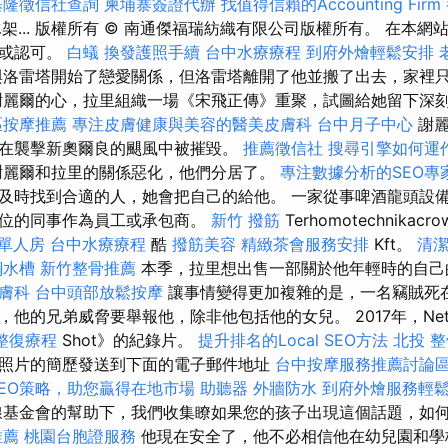
基隆徵信社查詢
柬埔寨簽證代辦
找值得信賴的Accounting Firm
冰架... 版權所有 © 南通傑福瑞紡織有限公司版權所有。 在本
係或認可。
白蟻
換發護照手續
台中水療療程
到府外燴輕鬆安排
洛雷塔開始了戀愛關係，但洛雷塔離開了他並搬了出去，家裡
謝麗爾的心，拉里組織一場《宋飛正傳》重聚，試圖給她留下深
區按摩推薦
專注皮膚健康與美容的醫美皮膚科
台中月子中心
謝麗
在襲擊新奧爾良的颶風中被摧毀。
推薦徵信社
搜尋引擎如何運
謝麗爾和拉里的關係惡化，他們分居了。
專注數據分析的SEO專
及時找到合適的人，她會把自己的給他。 一家從事啤酒龍頭設
學位的同事作為員工或承包商。
新竹 撥筋
Terhomotechnikacr
 單人房
台中水療療程
酷
撥筋美容
精緻茶會服務安排
Kft。
清
鋼水槽
新竹整骨推薦
本季，拉里想出售一部關於他年輕時的自己
膚科
台中頭部放鬆按摩
讓事情變得更加複雜的是，一名竊賊死
他的兄弟威脅要舉報他，除非他包括他的女兒。 2017年，Netf
整復療程
Shot》的紀錄片。
提升排名的Local SEO方法
北投 
照片的簡歷發送到下面的電子郵件地址
台中按摩服務推薦討論
EO策略，助您贏得在地市場
助聽器
外牆防水
到府外燴服務輕
基金會的幫助下，我們收集瞭如果您的孩子出現這個話題，如
推薦
桃園台胞證服務
他現在安全了，他不必相信他在幼兒園和學