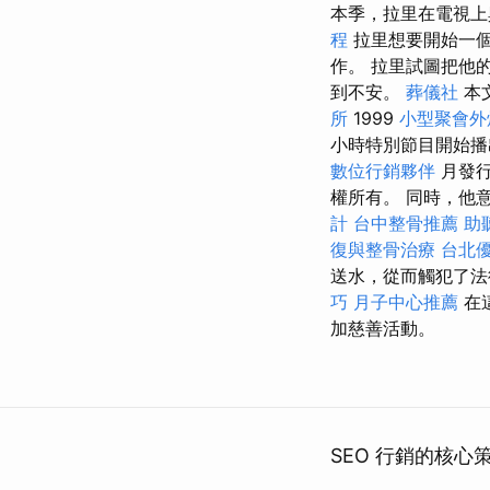
本季，拉里在電視上
程
拉里想要開始一個
作。 拉里試圖把他
到不安。
葬儀社
本
所
1999
小型聚會外
小時特別節目開始
數位行銷夥伴
月發
權所有。 同時，他
計
台中整骨推薦
助
復與整骨治療
台北
送水，從而觸犯了
巧
月子中心推薦
在
加慈善活動。
SEO 行銷的核