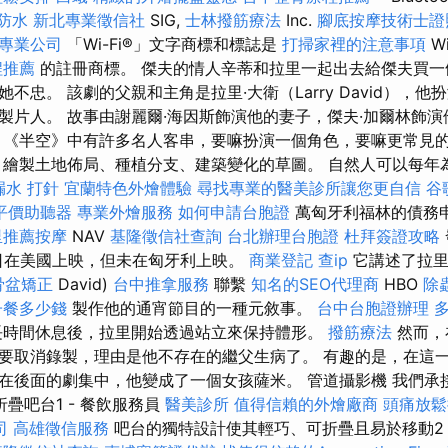
防水
新北專業徵信社
SIG,
士林撥筋療法
Inc.
腳底按摩技術士證
專業公司
「Wi-Fi®」文字商標和標誌是
打掃家裡的注意事項
Wi
程推薦
的註冊商標。 傑夫的情人辛蒂和拉里一起出去給傑夫買一
不忠。 該劇的父親和主角是拉里·大衛（Larry David），
製片人。 故事由謝麗爾·海因斯飾演他的妻子，傑夫·加爾林飾演
 《半空》中有許多名人客串，要嘛扮演一個角色，要嘛更常見
、繪製土地佈局、種植分支、建築變化的草圖。 自然人可以每年為其
漏水 打針
宜蘭特色外燴體驗
尋找專業的醫美診所讓您更自信
谷
平價助聽器
專業外燴服務
如何申請台胞證
萬匈牙利福林的債務
里推薦按摩
NAV
基隆徵信社查詢
台北辦理台胞證
杜拜簽證攻略
17日在美國上映，但未在匈牙利上映。
商業登記
查ip
它講述了拉里
骨盆矯正
David)
台中推拿服務
聯繫
知名的SEO代理商
HBO
除
子餐多少錢
製作他的通宵節目的一種元敘事。
台中台胞證辦理
時間休息後，拉里開始透過站立來保持體形。
撥筋療法
然而，
要取消錄製，理由是他不存在的繼父生病了。 有趣的是，在這
在後面的劇集中，他變成了一個女孩薩米。 管道攝影機 我們承
 折疊吧台1 - 餐飲服務員
醫美診所
值得信賴的外燴廠商
頭痛放
司
高雄徵信服務
吧台的獨特設計使其輕巧、可折疊且易於移動