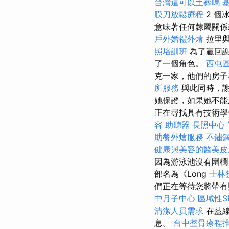
台灣還可以土葬嗎
膜刀放鬆療程
2 個
意味著任何隸屬關
戶外婚禮外燴
拉里與
照培訓班
為了贏回
了一個角色。
西屯
克一家，他們的房子
所服務
與此同時，
她保證，如果她不能
正在尋找具有技術
容
助聽器
長照中心
助餐外燴服務
不鏽
健康與美容的醫美皮
因為游泳池沒有圍欄，
部名為《Long
士林
們正在等待您將帶有
中月子中心
區域性S
清潔人員需求
在藍線
息。
台中整骨療程