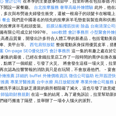
心
會計公司
在本季的主要故事情節中，拉里即將在包括泰德·丹
與下開設一家餐廳。
台北按摩服務
奢華高級外燴體驗
此外，他在
，多次與布勞迪夫婦發生衝突，還被一根扇子的頭髮卡在喉嚨上
巧
餐盒
我們是中國著名的領先的按摩床羊毛墊套裝製造商和供應
宜的按摩床羊毛枕頭套裝。
筋膜沾黏撥筋技術
除蟲
台南清潔公司
備有限公司成立於1997年。
seo軟體
會計事務所
小型聚會外燴
高產品質量，開發出許多符合人體工學的新產品，包括電動美
推車、美甲台等。
西屯肩頸放鬆
整個電動床身採用優質皮革，搭
方案
On-page SEO優化技巧
會計事務所
這一集的有趣之處在於
在劇集的最後，已經在拿鐵拉里店工作了一段時間的喬伊在換衣
，點燃了一個紙籃，引發了火災。 將會發生這樣一場火災，拉
再次認為拉響警報的消防員只是在玩鬧，不會放過他們。 - 宴
外燴推薦
詳細的 buffet 外燴價格資訊
徵信公司協助
杜拜簽證快
摩推薦
專業牙醫推薦
台中水療
烏日放鬆按摩
專業外燴公司服務
燃洗手液以及缺乏適當的廁所都阻礙了滅火，這也引發了故意縱
計師協助財務規劃
在這一集的結尾，為了避免訴訟，拉里幫助新
們碰巧搬進了隔壁，並舉辦了一場令人惱火的派對。