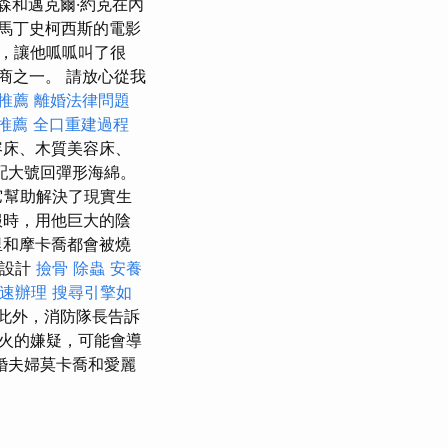
森和邁克爾·約克在內
馬丁史柯西斯的電影
，讓他呱呱叫了很
商之一。 請放心從我
推薦
離婚法律問題
推薦
全口重建過程
容床、木質美容床、
配大號回彈形海綿。
它幫助解決了現實生
服時，用他巨大的陰
里和摩卡喬都會被燒
會設計
撿骨
除蟲
安養
速辦理
搜尋引擎如
此外，消防隊長告訴
火的嫌疑，可能會導
婚夫婦莫卡喬和愛麗