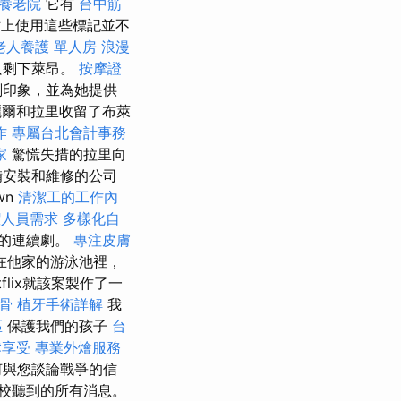
養老院
它有
台中筋
網站上使用這些標記並不
老人養護 單人房
浪漫
只剩下萊昂。
按摩證
刻印象，並為她提供
爾和拉里收留了布萊
作
專屬台北會計事務
家
驚慌失措的拉里向
備安裝和維修的公司
own
清潔工的工作內
潔人員需求
多樣化自
的連續劇。
專注皮膚
在他家的游泳池裡，
lix就該案製作了一
整骨
植牙手術詳解
我
區
保護我們的孩子
台
鬆享受
專業外燴服務
何與您談論戰爭的信
校聽到的所有消息。