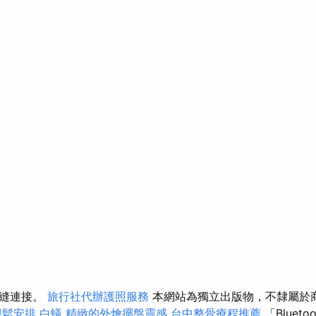
無縫連接。
旅行社代辦護照服務
本網站為獨立出版物，不隸屬於
輕鬆安排
白蟻
精緻的外燴擺盤靈感
台中整骨療程推薦
「Bluet