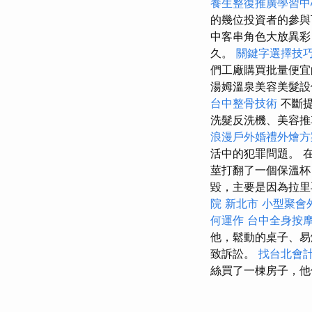
養生整復推廣學習中
的幾位投資者的參
中客串角色大放異彩
久。
關鍵字選擇技
們工廠購買批量便
湯姆溫泉美容美髮設
台中整骨技術
不斷提
洗髮反洗機、美容
浪漫戶外婚禮外燴
活中的犯罪問題。 
莖打翻了一個保溫杯
毀，主要是因為拉里
院 新北市
小型聚會
何運作
台中全身按
他，鬆動的桌子、易
致訴訟。
找台北會
絲買了一棟房子，他