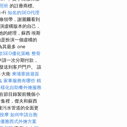
照班
的註冊商標。
-Fi
知名的SEO代理
條領帶，謝麗爾看到
他扮演虛構版本的自己，
他的經理，蘇西·埃斯
的是扮演一個虛構的
最多 one
歌SEO優化策略
整骨
申請一次分期付款，
發送到客戶門戶。 該
·大衛
柬埔寨旅遊簽
蟲
家事服務有哪些
精
多樣化自助餐外燴服務
在節目錄製前幾個小
一集裡，傑夫和蘇西
接污水管道的全面更
鬆按摩
如何申請台胞
2
優雅西式外燴方案