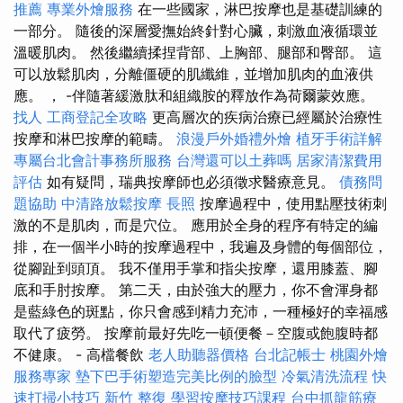
推薦
專業外燴服務
在一些國家，淋巴按摩也是基礎訓練的
一部分。 隨後的深層愛撫始終針對心臟，刺激血液循環並
溫暖肌肉。 然後繼續揉捏背部、上胸部、腿部和臀部。 這
可以放鬆肌肉，分離僵硬的肌纖維，並增加肌肉的血液供
應。 ， -伴隨著緩激肽和組織胺的釋放作為荷爾蒙效應。
找人
工商登記全攻略
更高層次的疾病治療已經屬於治療性
按摩和淋巴按摩的範疇。
浪漫戶外婚禮外燴
植牙手術詳解
專屬台北會計事務所服務
台灣還可以土葬嗎
居家清潔費用
評估
如有疑問，瑞典按摩師也必須徵求醫療意見。
債務問
題協助
中清路放鬆按摩
長照
按摩過程中，使用點壓技術刺
激的不是肌肉，而是穴位。 應用於全身的程序有特定的編
排，在一個半小時​​的按摩過程中，我遍及身體的每個部位，
從腳趾到頭頂。 我不僅用手掌和指尖按摩，還用膝蓋、腳
底和手肘按摩。 第二天，由於強大的壓力，你不會渾身都
是藍綠色的斑點，你只會感到精力充沛，一種極好的幸福感
取代了疲勞。 按摩前最好先吃一頓便餐－空腹或飽腹時都
不健康。 - 高檔餐飲
老人助聽器價格
台北記帳士
桃園外燴
服務專家
墊下巴手術塑造完美比例的臉型
冷氣清洗流程
快
速打掃小技巧
新竹 整復
學習按摩技巧課程
台中抓龍筋療