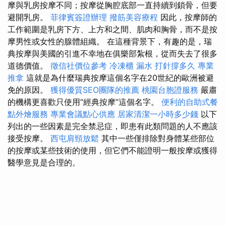
摩與乳房按摩不同；按摩從胸腔底部一直持續到鎖骨，但要
避開乳房。
菲律賓簽證辦理
撥筋美容療程
因此，按摩師的
工作範圍是乳房下方、上方和之間、肌肉和胸骨，而不是按
摩男性或女性的腺體組織。 在這種背景下，有趣的是，瑞
典按摩與美國的引進不幸地在俱樂部紮根，從而失去了很多
道德價值。
徵信社價位參考
冷凍櫃
漏水 打針撐多久
專業
推拿
這就是為什麼瑞典按摩這個名字在20世紀的歐洲被避
免的原因。
獲得優質SEO團隊的推薦
桃園台胞證服務
嚴肅
的機構更喜歡只使用“經典按摩”這個名字。
便利的自助式餐
點外燴服務
專業會議點心供應
居家清潔一小時多少錢
以下
列出的一些因素是完全禁忌症，即患有此類問題的人不應該
接受按摩。
西屯肩頸放鬆
其中一些僅排除對身體某些部位
的按摩或某些技術的使用，但它們不能證明一般按摩或獲得
醫學意見是合理的。