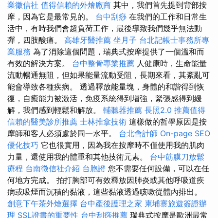
業徵信社
值得信賴的外燴廠商
其中，我們首先提到背部按
摩，因為它是最常見的。
台中刮痧
在我們的工作和日常生
活中，有時我們會超負荷工作，最後導致我們幾乎無法動
彈，四肢酸痛。
高雄牙醫推薦
坐月子
台北記帳士事務所專
業服務
為了消除這個問題，瑞典式按摩提供了一個溫和而
有效的解決方案。
台中整骨專業推薦
人健康時，生命能量
流動暢通無阻，但如果能量流動受阻，長期來看，其紊亂可
能會導致各種疾病。 透過釋放能量塊，身體的和諧得到恢
復，自癒能力被激活，免疫系統得到增強，緊張感得到緩
解，我們感到輕鬆和解放。
輔聽器推薦
長照2.0
推薦值得
信賴的醫美診所推薦
士林推拿技術
這樣做的哲學原因是按
摩師和客人必須處於同一水平。
台北會計師
On-page SEO
優化技巧
它也很實用，因為我在按摩時不僅使用我的肌肉
力量，還使用我的體重和其他技術元素。
台中筋膜刀放鬆
療程
台南徵信社介紹
台胞證
您不需要任何設備，可以在任
何地方完成。 拍打胸部可有效釋放因肺炎或其他呼吸道疾
病或吸煙而沉積的黏液，這些黏液透過咳嗽從體內排出。
創意下午茶外燴選擇
台中產後護理之家
柬埔寨旅遊簽證辦
理
SSL證書的重要性
台中刮痧推薦
瑞典式按摩是歐洲最常