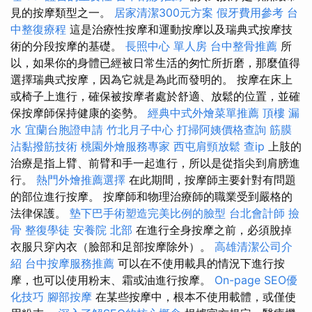
見的按摩類型之一。
居家清潔300元方案
假牙費用參考
台
中整復療程
這是治療性按摩和運動按摩以及瑞典式按摩技
術的分段按摩的基礎。
長照中心 單人房
台中整骨推薦
所
以，如果你的身體已經被日常生活的匆忙所折磨，那麼值得
選擇瑞典式按摩，因為它就是為此而發明的。 按摩在床上
或椅子上進行，確保被按摩者處於舒適、放鬆的位置，並確
保按摩師保持健康的姿勢。
經典中式外燴菜單推薦
頂樓 漏
水
宜蘭台胞證申請
竹北月子中心
打掃阿姨價格查詢
筋膜
沾黏撥筋技術
桃園外燴服務專家
西屯肩頸放鬆
查ip
上肢的
治療是指上臂、前臂和手一起進行，所以是從指尖到肩膀進
行。
熱門外燴推薦選擇
在此期間，按摩師主要針對有問題
的部位進行按摩。 按摩師和物理治療師的職業受到嚴格的
法律保護。
墊下巴手術塑造完美比例的臉型
台北會計師
撿
骨
整復學徒
安養院 北部
在進行全身按摩之前，必須脫掉
衣服只穿內衣（臉部和足部按摩除外）。
高雄清潔公司介
紹
台中按摩服務推薦
可以在不使用載具的情況下進行按
摩，也可以使用粉末、霜或油進行按摩。
On-page SEO優
化技巧
腳部按摩
在某些按摩中，根本不使用載體，或僅使