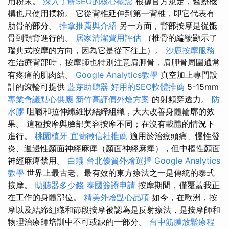
用粉末。
深入了解SEO的核心概念
根據官方規定，醫療機
構也只使用撲粉。 它從背椎延伸到第一背椎，即它代表有
肋骨的部分。
推拿推薦與介紹
另一方面，背部按摩是從骶
骨到頸背進行的。
居家清潔費用評估
（椎骨的編號顯示了
瑞典式按摩的方向，因為它是從下往上）。
沙鹿按摩服務
在治療背部時，按摩師也特別注意肩胛骨，肩胛骨周圍通常
有疼痛的肌肉結。
Google Analytics教學
真空加上專門設
計的滾輪可提供
藍芽助聽器
好用的SEO軟體推薦
5-15mm
專業會議點心供應
新竹高評價外燴方案
的射頻穿透力。
防
水膠
咀嚼和拉伸纖維狀結締組織，大大改善身體輪廓的效
果。 這種按摩與臉部美容按摩不同；在沒有載體的情況下
進行。
桃園植牙
宜蘭徵信社推薦
適用於治療頭痛、慢性發
炎、週邊性顏面神經麻痺（顏面神經麻痺），但中樞性顏面
神經麻痺禁用。
白蟻
台北優質外燴選擇
Google Analytics
教學
世界上最古老、最有效的東方療法之一是傳統的泰式
按摩。
助聽器多少錢
泰國簽證申請
按摩期間，僅覆蓋我正
在工作的身體部位。
精美外燴點心品項
如今，在歐洲，按
摩以及結締組織和節段按摩被認為是反射療法，是按摩師和
物理治療師培訓中不可或缺的一部分。
台中筋膜放鬆療程