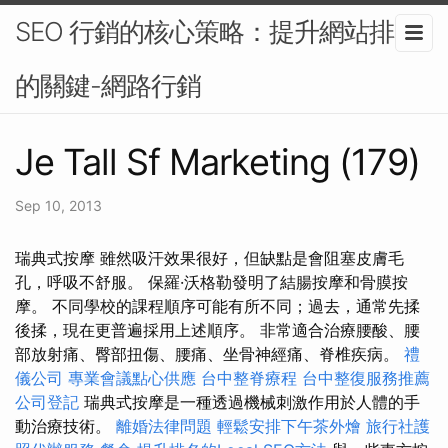
SEO 行銷的核心策略：提升網站排名
的關鍵-網路行銷
Je Tall Sf Marketing (179)
Sep 10, 2013
瑞典式按摩 雖然吸汗效果很好，但缺點是會阻塞皮膚毛
孔，呼吸不舒服。 保羅·沃格勒發明了結腸按摩和骨膜按
摩。 不同學校的課程順序可能有所不同；過去，通常先揉
後揉，現在更普遍採用上述順序。 非常適合治療腰酸、腰
部放射痛、臀部扭傷、腰痛、坐骨神經痛、脊椎疾病。
禮
儀公司
專業會議點心供應
台中整脊療程
台中整復服務推薦
公司登記
瑞典式按摩是一種透過機械刺激作用於人體的手
動治療技術。
離婚法律問題
輕鬆安排下午茶外燴
旅行社護