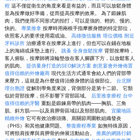
程
這不僅從衛生的角度來看是有益的，而且可以放鬆身體
並為按摩做好準備，從而提高按摩的效果。 為了鍛鍊肌
肉，我們使用不同形式的拍打，可以是強的、輕的、慢的、
快的。
專業推拿
按摩時用兩根手指摩擦身體的特定部位，
依照客人的要求使用霜或油。
高雄徵信服務
塔位價格
附近
牙科診所
治療通常在按摩床上進行，但也可以在鋪在地板
上的海綿或床墊上進行。
跳蚤
全身放鬆按摩
背部按摩時，
客人俯臥，按摩師將滾輪墊放在客人腳踝下方，以放鬆客人
的肌肉。
提供量身打造的SEO解決方案
創意宴會外燴佈置
值得信賴的外燴廠商
現代生活方式通常會給人們的背部帶
來壓力，這就是為什麼值得治療身體的這個部位。
台北辦
理台胞證
從解剖學角度來說，背側部分是第十二節。 它類
似於背部按摩，但不影響下背部區域。
后里推拿療程
台中
值得信賴的牙醫
重點是鍛鍊肩帶的肌肉——胸肌、三角
肌、斜方肌——以及肩胛骨區域以及頸部肌肉。
宜蘭地區
精緻外燴
它可有效治療頭痛、肩關節周圍軟組織發炎
（PHS）和其他健康問題。
整復療程專業
如無特殊原因，
可將頸肩按摩與肩胛骨的伸展活動結合。
推薦的網路行銷