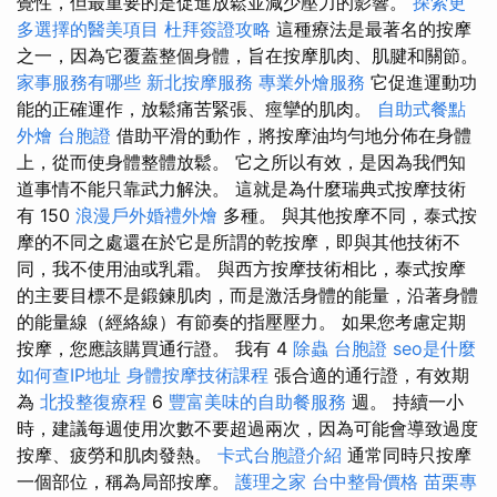
覺性，但最重要的是促進放鬆並減少壓力的影響。
探索更
多選擇的醫美項目
杜拜簽證攻略
這種療法是最著名的按摩
之一，因為它覆蓋整個身體，旨在按摩肌肉、肌腱和關節。
家事服務有哪些
新北按摩服務
專業外燴服務
它促進運動功
能的正確運作，放鬆痛苦緊張、痙攣的肌肉。
自助式餐點
外燴
台胞證
借助平滑的動作，將按摩油均勻地分佈在身體
上，從而使身體整體放鬆。 它之所以有效，是因為我們知
道事情不能只靠武力解決。 這就是為什麼瑞典式按摩技術
有 150
浪漫戶外婚禮外燴
多種。 與其他按摩不同，泰式按
摩的不同之處還在於它是所謂的乾按摩，即與其他技術不
同，我不使用油或乳霜。 與西方按摩技術相比，泰式按摩
的主要目標不是鍛鍊肌肉，而是激活身體的能量，沿著身體
的能量線（經絡線）有節奏的指壓壓力。 如果您考慮定期
按摩，您應該購買通行證。 我有 4
除蟲
台胞證
seo是什麼
如何查IP地址
身體按摩技術課程
張合適的通行證，有效期
為
北投整復療程
6
豐富美味的自助餐服務
週。 持續一小
時，建議每週使用次數不要超過兩次，因為可能會導致過度
按摩、疲勞和肌肉發熱。
卡式台胞證介紹
通常同時只按摩
一個部位，稱為局部按摩。
護理之家
台中整骨價格
苗栗專