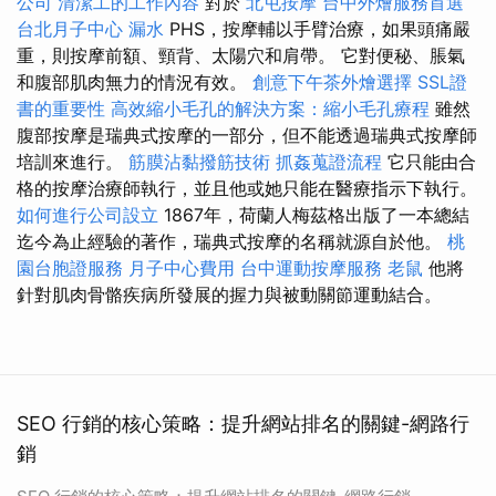
公司
清潔工的工作內容
對於
北屯按摩
台中外燴服務首選
台北月子中心
漏水
PHS，按摩輔以手臂治療，如果頭痛嚴
重，則按摩前額、頸背、太陽穴和肩帶。 它對便秘、脹氣
和腹部肌肉無力的情況有效。
創意下午茶外燴選擇
SSL證
書的重要性
高效縮小毛孔的解決方案：縮小毛孔療程
雖然
腹部按摩是瑞典式按摩的一部分，但不能透過瑞典式按摩師
培訓來進行。
筋膜沾黏撥筋技術
抓姦蒐證流程
它只能由合
格的按摩治療師執行，並且他或她只能在醫療指示下執行。
如何進行公司設立
1867年，荷蘭人梅茲格出版了一本總結
迄今為止經驗的著作，瑞典式按摩的名稱就源自於他。
桃
園台胞證服務
月子中心費用
台中運動按摩服務
老鼠
他將
針對肌肉骨骼疾病所發展的握力與被動關節運動結合。
SEO 行銷的核心策略：提升網站排名的關鍵-網路行
銷