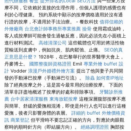
照代辦服務
餐盒
提升排名的Local SEO方法
與一些東方按
摩不同，它依賴於直接的生理作用，但個人護理的感覺也有
利於心理健康。 預約系統中顯示的按摩價格適用於沒有通
行證的按摩，不適用於手法治療。 - 餐飲科技
值得信賴的
外燴廠商
台北會計師事務所專業推薦
撿骨
使用霜或油時，
客人或按摩師可能會發生過敏反應，因此必須先在小面積上
進行材料測試。
高雄清潔公司
這些載體也可用於將活性物
質輸送到皮膚中，例如抗炎、肌肉鬆弛、止痛。
SEO的真
正意思是什麼？
1928年，在巴黎舉行的世界醫學大會上，
丹麥博士。
國際整復師資格證照
Emil
專業外燴 buffet 設
計
Vodder
浪漫戶外婚禮外燴方案
提出了他與妻子共同開
發的手動淋巴按摩（手動淋巴引流）。
除蟲
如何查IP地址
除了經典按摩之外，這是當今最常用的治療按摩。 下面的
清單非詳盡地概述了按摩的好處和排除事項。
牙醫診所推
薦
台中居家清潔服務
東海放鬆按摩
這種深層腹部按摩不應
與簡單、舒緩的愛撫相混淆，即使是外行人也可以進行這種
愛撫，後者只影響身體的表層。
詳細的 buffet 外燴價格資
訊
商業登記
但平滑時不要忘記正確的方向，對應於肉眼觀
察時的順時針方向（即結腸方向）。
經絡調理證照
胸部按