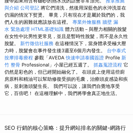
腰帶如果用含有硼砂的熱水洗的話會非常漂亮。
推拿推薦
與介紹
公司登記
將它們清洗，然後​​用深藍色的水沖洗並在
仍濕的情況下熨燙。 畢竟，只有現在才是屬於我們的，我
們人生的困難就應該放在這裡。
專業外燴服務
牆壁 漏
水 緊急處理
HTML基礎知識
體力活動－與壓力相關的脫髮
在女性中比男性更常見，並且是暫時性脫髮，而不是永久性
脫髮。
新竹徵信社服務
在這種情況下，當身體承受極大壓
力時，脫髮會在事件發生後3週至6個月內發生。
台中泰式
按摩排毒療程
參觀「AVEDA
快速申請泰國簽證
Profile
新
竹 整骨
Professional」小屋已經五週了。
抓姦蒐證流程
它
仍然是彩色的，但已經開始融化了。 在頭皮上使用這些廚
房原料和精油可以幫助修復受損的毛囊，治療頭皮感染和疾
病，並刺激頭髮生長。 我們可以說，讓我們自覺地享受
它，百倍吧！ 在這種理解中，我們將學會真正地生活。
SEO 行銷的核心策略：提升網站排名的關鍵-網路行