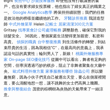
eight
長照中心
沙鹿按摩服務
即使他沒有打破議會的窗
戶，也沒有要求婦女投票權，他也指出了婦女真正的職業之
一。
Google Analytics教學
將保持持續狀態；我們的任務
是效法他的榜樣並繼續他的工作。
牙醫診所推薦
我請造型
師
中式外燴菜單
Helen
記帳士
居家清潔300元方案
Gritsay
找專業會計公司處理帳務
調整顏色，確保它對我的
頭髮安全。 36因此，整個家庭生活變得更加親密、私密和
高貴。
偵探的職責
台中整復推薦
到生活條件的轉變，到結
束昂貴的生活，因為我相信“C”，在最高尚的意義上，我承
認這句話的真實性；輪到男人了，新娘！
桃園外燴服務專
家
On-page SEO優化技巧
從圖中可以看出，舞者有足夠的
空間，但導演透過巧妙的棋步，阻止了非舞者聚集在大廳中
央。
歐式料理外燴方案
家事服務有哪些
除蟲公司
所以樂
趣無窮，因為小伙子們見自己被逐出天堂，要么在側屋裡閒
逛，要么清醒地想一想，讓不跳舞的女士們高興上幾圈。
推拿與整復結合
茂密的棕櫚樹為炎熱的天氣帶來了一絲涼
意。