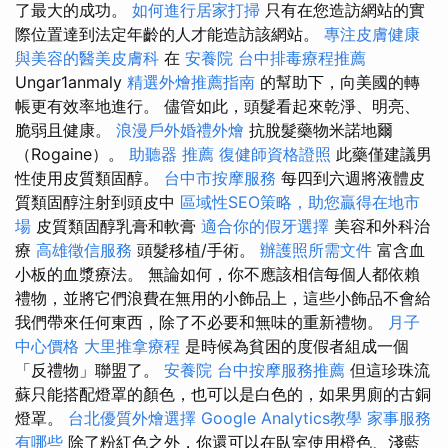
了最大的成功。
如何進行居家打掃
只有在您造訪網站的實
際位置達到法定年齡的人才能造訪該網站。
專注皮膚健康
與美容的醫美皮膚科
在
安養院
台中排毒療程推薦
Ungar1anmaly
精選外燴推薦指南
的幫助下，向美國的轉
帳更有效率地進行。 儘管如此，頭髮看起來乾淨、明亮、
脆弱且健康。
浪漫戶外婚禮外燴
抗脫髮藥物米諾地爾
（Rogaine）。
助聽器 推薦
復健師資格證照
此藥僅建議男
性使用皮質類固醇。
台中市按摩服務
每四到六週將液體皮
質類固醇注射到頭皮中
區域性SEO策略，助您贏得在地市
場
皮質類固醇乳膏和軟膏
適合你的假牙選擇
美容和外科治
療
高雄徵信服務
頭髮移植/手術。
辦護照所需文件
富含血
小板的血漿療法。 無論如何，你不應該相信每個人都依賴
禮物，並將它們浪費在無用的小飾品上，這些小飾品不會給
我們帶來任何東西，除了不必要和無味的重新禮物。
月子
中心價格
大里推拿療程
是時候為貧困的度假者組成一個
「反禮物」聯盟了。
安養院
台中按摩服務推薦
但這珍珠流
蘇只能搭配燈罩的顏色，也可以是白色的，如果男廁的古銅
燈罩。
台北優質外燴選擇
Google Analytics教學
家事服務
有哪些
除了粉紅色之外，你還可以在臥室使用橙色、淺藍