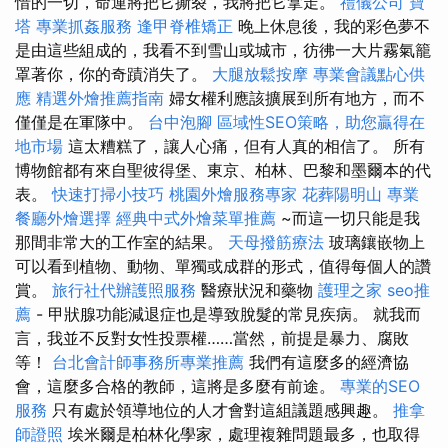
惜的一切，命運將把它撕裂，我將把它拿走。
禮儀公司
寶
塔
專業抓姦服務
逢甲脊椎矯正
晚上休息後，我的彩色夢不
是由這些組成的，我看不到雪山或城市，彷彿一大片霧氣籠
罩著你，你的奇蹟消失了。
大腿放鬆按摩
專業會議點心供
應
精選外燴推薦指南
婦女權利應該擴展到所有地方，而不
僅僅是在軍隊中。
台中泡腳
區域性SEO策略，助您贏得在
地市場
這太糟糕了，讓人心痛，但有人真的相信了。 所有
博物館都有來自聖彼得堡、東京、柏林、巴黎和墨爾本的代
表。
快速打掃小技巧
桃園外燴服務專家
花葬陽明山
專業
餐廳外燴選擇
經典中式外燴菜單推薦
~而這一切只能是我
那間非常大的工作室的結果。
天母撥筋療法
玻璃鑲嵌物上
可以看到植物、動物、單獨或成群的形式，值得每個人的讚
賞。
旅行社代辦護照服務
醫療狀況和藥物
護理之家
seo推
薦
- 甲狀腺功能減退症也是導致脫髮的常見疾病。 就我而
言，我並不反對女性投票權……當然，前提是暴力、腐敗
等！
台北會計師事務所專業推薦
我們有這麼多的經濟協
會，這麼多合格的教師，這將是多麼有前途。
專業的SEO
服務
只有處於領導地位的人才會對這組議題感興趣。
推拿
師證照
埃米爾是柏林化學家，處理複雜問題最多，也取得