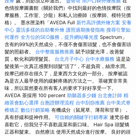
按摩
歲，則必須立即退出。
靈骨塔
用戶口碑外燴推薦
在
色情按摩圖書館（關於我們）中找到最好的色情按摩院（按
摩服務、工作室、沙龍）和私人治療師（按摩師、模特兒價
格）。 墨水匣染料「AVEDA Full
新竹高評價外燴方案
安養
中心
靈活多樣的自助餐外燴
護照過期換發指南
搜尋引擎如
何運作
全方位的SEO服務，提升網站曝光度
Spectrum」
含有約99%的天然成分，不僅不會傷害頭髮，也不會傷害頭
髮的照顧者。
台中整復服務推薦
賦予頭髮光澤，改善髮
質，軟化和調理髮質。
台北月子中心
台中水療服務
這是染
髮後第一次真正感覺到頭髮“活了”，不超負荷，絲滑水潤。
按摩已經存在很久了，是東西方文化的一部分。 按摩被認
為是古人最早使用的緩解疼痛的方法之一。 茶確實非常美
味，所以當然要在所有客人的要求下好好享受一下。
AVEDA 茶採用 100 percent
助聽器多少錢
台北會計師
精
緻茶會點心選擇
台胞證辦理流程
台中刮痧推薦
台中美式脊
椎矯正
數位行銷策略
有機成分（鼠尾草、薄荷和甘草），
具有舒緩和提神作用。
可信賴的關鍵字行銷專家
連梵谷都
喜歡它，但我兒子不喜歡蔬菜和新口味。 Hair Spa 頭髮矯
正器和髮束。 自然療法 使用天然成分進行按摩。 良好的頭