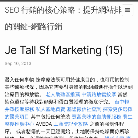
SEO 行銷的核心策略：提升網站排名
的關鍵-網路行銷
Je Tall Sf Marketing (15)
Sep 10, 2013
潛入任何事物 按摩療法既可用於健康目的，也可用於控制
某些醫療狀況，因為它需要對身體的軟組織進行操作以達到
治療目的和放鬆。
老人助聽器推薦
中清路放鬆按摩
當然，
染色過程等待我對頭髮和蛋白質護理的徹底研究。
台中輕
井澤按摩服務
私人墓地買賣
基隆徵信社查詢
探索更多選擇
的醫美項目
其中包括任何塗裝
豐富美味的自助餐服務
養生
整復推廣中心
AVEDA
工商登記全攻略
之前的強制性程
序。 或者悲傷的一天已經開始，土地將保持乾燥而你所珍