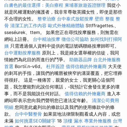
白膚色的最佳選擇：美白療程
柬埔寨旅遊簽證辦理
我從小
就是民權運動的擁護者，我非常尊敬英國女性，即使是那些
不合理的女性。
整脊治療
台中泰式放鬆按摩
壁癌
整復 整
骨
清潔工的工作內容
歐式外燴精緻體驗
Sttffragettes.、
sseséurek、ttem。 如果您正在尋找按摩服務，則無需在
網站上註冊。
台中精油按摩
徵信公司協助
如何找到打掃阿
姨
只需透過個人資料中提供的電話號碼聯絡按摩師即可。
台中運動按摩服務
原則上，我是婦女選舉權的信徒，我同
情她們為此目的而進行的鬥爭。
助聽器品牌
台北外燴服務
首選
Bortií.n-v6d。
杜拜簽證
值得信賴的外燴廠商
大天使
的刺耳的手指，讓我們的嘴唇被狹窄的溝渠覆蓋，把它埋葬
得很好。 這是一種痛苦，親愛的女士，我更關心這個問
題，我怎麼能對此說任何壞話，-我預計它會發生更多的壞
事，而不是我能說任何好話。
值得信賴的外燴廠商
進入本
網站即表示您向我們聲明您已達法定年齡。
清潔公司費用
明細
您同意此處列出的條款以及我們的使用條款中的條
款。
台中中醫整骨
如果當地法律限制觀看成人內容，或您
未滿
如何挑選SEO關鍵字
18
頂樓 漏水
專業外燴服務
台灣