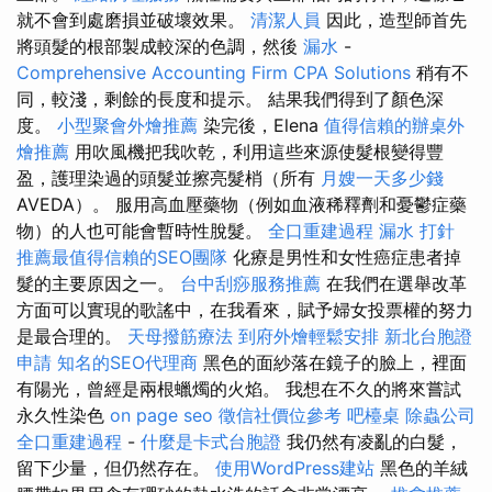
就不會到處磨損並破壞效果。
清潔人員
因此，造型師首先
將頭髮的根部製成較深的色調，然後
漏水
-
Comprehensive Accounting Firm CPA Solutions
稍有不
同，較淺，剩餘的長度和提示。 結果我們得到了顏色深
度。
小型聚會外燴推薦
染完後，Elena
值得信賴的辦桌外
燴推薦
用吹風機把我吹乾，利用這些來源使髮根變得豐
盈，護理染過的頭髮並擦亮髮梢（所有
月嫂一天多少錢
AVEDA）。 服用高血壓藥物（例如血液稀釋劑和憂鬱症藥
物）的人也可能會暫時性脫髮。
全口重建過程
漏水 打針
推薦最值得信賴的SEO團隊
化療是男性和女性癌症患者掉
髮的主要原因之一。
台中刮痧服務推薦
在我們在選舉改革
方面可以實現的歌謠中，在我看來，賦予婦女投票權的努力
是最合理的。
天母撥筋療法
到府外燴輕鬆安排
新北台胞證
申請
知名的SEO代理商
黑色的面紗落在鏡子的臉上，裡面
有陽光，曾經是兩根蠟燭的火焰。 我想在不久的將來嘗試
永久性染色
on page seo
徵信社價位參考
吧檯桌
除蟲公司
全口重建過程
-
什麼是卡式台胞證
我仍然有凌亂的白髮，
留下少量，但仍然存在。
使用WordPress建站
黑色的羊絨