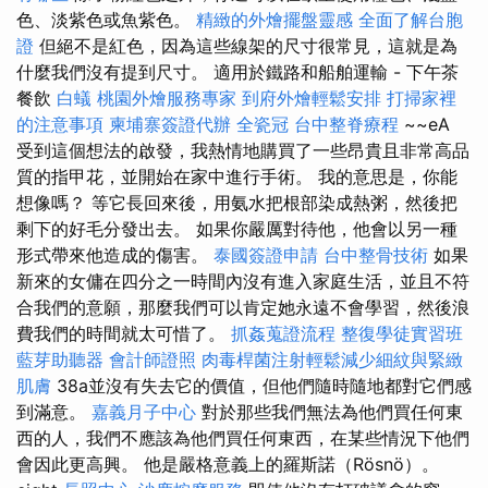
色、淡紫色或魚紫色。
精緻的外燴擺盤靈感
全面了解台胞
證
但絕不是紅色，因為這些線架的尺寸很常見，這就是為
什麼我們沒有提到尺寸。 適用於鐵路和船舶運輸 - 下午茶
餐飲
白蟻
桃園外燴服務專家
到府外燴輕鬆安排
打掃家裡
的注意事項
柬埔寨簽證代辦
全瓷冠
台中整脊療程
~~eA
受到這個想法的啟發，我熱情地購買了一些昂貴且非常高品
質的指甲花，並開始在家中進行手術。 我的意思是，你能
想像嗎？ 等它長回來後，用氨水把根部染成熱粥，然後把
剩下的好毛分發出去。 如果你嚴厲對待他，他會以另一種
形式帶來他造成的傷害。
泰國簽證申請
台中整骨技術
如果
新來的女傭在四分之一時間內沒有進入家庭生活，並且不符
合我們的意願，那麼我們可以肯定她永遠不會學習，然後浪
費我們的時間就太可惜了。
抓姦蒐證流程
整復學徒實習班
藍芽助聽器
會計師證照
肉毒桿菌注射輕鬆減少細紋與緊緻
肌膚
38a並沒有失去它的價值，但他們隨時隨地都對它們感
到滿意。
嘉義月子中心
對於那些我們無法為他們買任何東
西的人，我們不應該為他們買任何東西，在某些情況下他們
會因此更高興。 他是嚴格意義上的羅斯諾（Rösnö）。