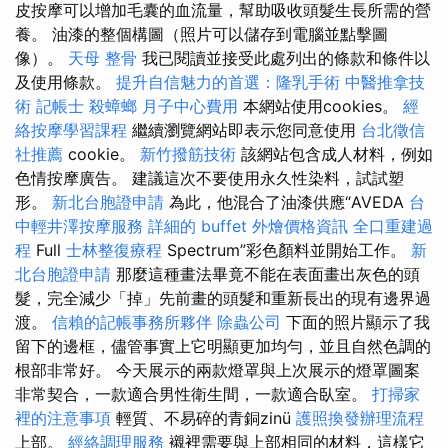
皮按摩可以增加毛囊的血流量，幫助吸收頭髮生長所需的營
養。 油漆的整個構圖（照片可以儲存到電腦並點擊圖
像）。
天母 整骨
我已閱讀並接受此處列出的條款和條件以
及使用條款。
提升自信魅力的首選：隆乳手術
中醫推拿技
術
記帳士
殺蟑螂
月子中心費用
本網站使用cookies。
經
絡按摩學習課程
繼續瀏覽網站即表示您同意使用
台北徵信
社推薦
cookie。
新竹撥筋技術
該網站包含成人材料，例如
色情按摩廣告。 建議這次不要使用永久性染料，試試塑
形。
新北台胞證申請
為此，他混合了油漆供應“AVEDA
台
中輕井澤按摩服務
詳細的 buffet 外燴價格資訊
全口重建過
程
Full
士林整復療程
Spectrum”彩色顏料並開始工作。
新
北台胞證申請
那麼這種畫法畢竟不能在表面畫出灰色的頭
髮，完全減少「掉」先前畫的頭髮和重新長出的現有邊界過
渡。
信賴的記帳事務所夥伴
除蟲公司
下面的照片顯示了我
留下的邊框，儘管事實上它明顯更加均勻，並且自然色調的
根部非常好。 今天展示的兩款燈罩與上次展示的燈罩圖案
非常契合，一款適合男性衛生間，一款適合臥室。
打掃家
裡的注意事項
輕質、不易碎的青銅zinü
護照換發辦理流程
上部。
經絡調理服務
襯裡需要與上部相同的材料，這樣它