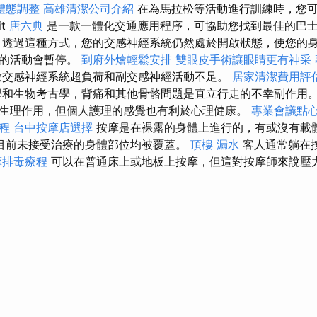
體態調整
高雄清潔公司介紹
在為馬拉松等活動進行訓練時，您
it
唐六典
是一款一體化交通應用程序，可協助您找到最佳的巴
透過這種方式，您的交感神經系統仍然處於開啟狀態，使您的
統的活動會暫停。
到府外燴輕鬆安排
雙眼皮手術讓眼睛更有神采
致交感神經系統超負荷和副交感神經活動不足。
居家清潔費用評
和生物考古學，背痛和其他骨骼問題是直立行走的不幸副作用。
生理作用，但個人護理的感覺也有利於心理健康。
專業會議點
程
台中按摩店選擇
按摩是在裸露的身體上進行的，有或沒有載
目前未接受治療的身體部位均被覆蓋。
頂樓 漏水
客人通常躺在
摩排毒療程
可以在普通床上或地板上按摩，但這對按摩師來說壓