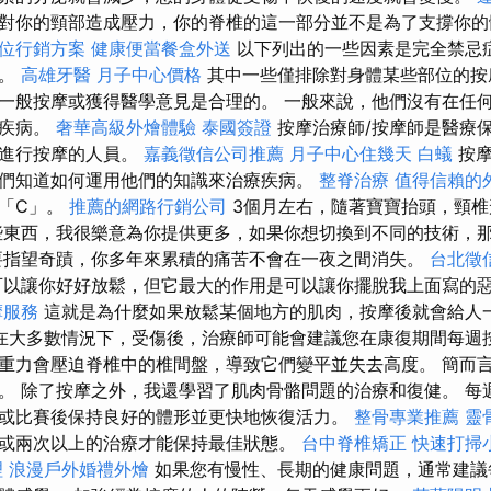
對你的頸部造成壓力，你的脊椎的這一部分並不是為了支撐你
位行銷方案
健康便當餐盒外送
以下列出的一些因素是完全禁忌
摩。
高雄牙醫
月子中心價格
其中一些僅排除對身體某些部位的按
一般按摩或獲得醫學意見是合理的。 一般來說，他們沒有在任
或疾病。
奢華高級外燴體驗
泰國簽證
按摩治療師/按摩師是醫療
的進行按摩的人員。
嘉義徵信公司推薦
月子中心住幾天
白蟻
按摩
們知道如何運用他們的知識來治療疾病。
整脊治療
值得信賴的
「C」。
推薦的網路行銷公司
3個月左右，隨著寶寶抬頭，頸椎
些東西，我很樂意為你提供更多，如果你想切換到不同的技術，
指望奇蹟，你多年來累積的痛苦不會在一夜之間消失。
台北徵
以讓你好好放鬆，但它最大的作用是可以讓你擺脫我上面寫的
摩服務
這就是為什麼如果放鬆某個地方的肌肉，按摩後就會給人
在大多數情況下，受傷後，治療師可能會建議您在康復期間每週按
重力會壓迫脊椎中的椎間盤，導致它們變平並失去高度。 簡而
。 除了按摩之外，我還學習了肌肉骨骼問題的治療和復健。 每
或比賽後保持良好的體形並更快地恢復活力。
整骨專業推薦
靈
或兩次以上的治療才能保持最佳狀態。
台中脊椎矯正
快速打掃
理
浪漫戶外婚禮外燴
如果您有慢性、長期的健康問題，通常建議