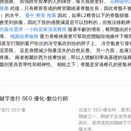
體感覺。 加強經常按摩的人的陣營，每天感覺更好。
花葬陽明
推薦
此後，只有椎骨形成的椎管圍繞著脊髓生長，因此脊髓不
2）的水平。
臺中 整骨 推薦
因此，如果L2椎骨以下的脊髓損傷
會受到損傷，因此下肢的感覺減退是可以預料的，但無法移動
的最佳選擇
一小時居家清潔費用
隨著年齡的增長，椎間盤由於
下降。
桃園按摩服務
重力脊椎伸展凳可幫助您體驗陸地條件下椎
、空調甚至打開的窗戶吹出的冷空氣吹到你的脖子上。 冷空氣會引
流受限。 這是身體減少熱量流失的自然反應。 另一方面，血液
疼痛。 兩者都屬於西方按摩技術，即以人體解剖學為基礎的瑞
髓則更具哲學性和精神性。 相較之下，脊髓是穿過椎孔的密集
字進行 SEO 優化-數位行銷
行 SEO 優
在進行 SEO 優化時，選
關鍵之一。關鍵字是使用
因此，選擇適當的關鍵字
曝光率。