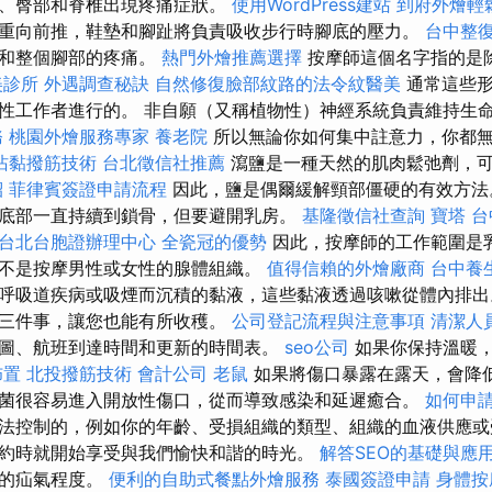
蓋、臀部和脊椎出現疼痛症狀。
使用WordPress建站
到府外燴輕
重向前推，鞋墊和腳趾將負責吸收步行時腳底的壓力。
台中整
繭和整個腳部的疼痛。
熱門外燴推薦選擇
按摩師這個名字指的是
美診所
外遇調查秘訣
自然修復臉部紋路的法令紋醫美
通常這些形
性工作者進行的。 非自願（又稱植物性）神經系統負責維持生
務
桃園外燴服務專家
養老院
所以無論你如何集中註意力，你都
沾黏撥筋技術
台北徵信社推薦
瀉鹽是一種天然的肌肉鬆弛劑，
紹
菲律賓簽證申請流程
因此，鹽是偶爾緩解頸部僵硬的有效方法
底部一直持續到鎖骨，但要避開乳房。
基隆徵信社查詢
寶塔
台
台北台胞證辦理中心
全瓷冠的優勢
因此，按摩師的工作範圍是
不是按摩男性或女性的腺體組織。
值得信賴的外燴廠商
台中養
呼吸道疾病或吸煙而沉積的黏液，這些黏液透過咳嗽從體內排出
調三件事，讓您也能有所收穫。
公司登記流程與注意事項
清潔人
圖、航班到達時間和更新的時間表。
seo公司
如果你保持溫暖
佈置
北投撥筋技術
會計公司
老鼠
如果將傷口暴露在露天，會降
菌很容易進入開放性傷口，從而導致感染和延遲癒合。
如何申
法控制的，例如你的年齡、受損組織的類型、組織的血液供應或
約時就開始享受與我們愉快和諧的時光。
解答SEO的基礎與應
你的疝氣程度。
便利的自助式餐點外燴服務
泰國簽證申請
身體按