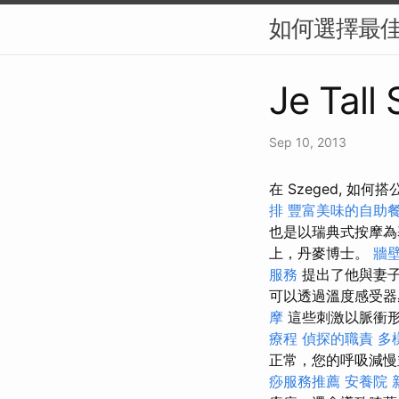
如何選擇最佳
Je Tall
Sep 10, 2013
在 Szeged, 
排
豐富美味的自助
也是以瑞典式按摩為
上，丹麥博士。
牆壁
服務
提出了他與妻子
可以透過溫度感受器
摩
這些刺激以脈衝
療程
偵探的職責
多
正常，您的呼吸減慢
痧服務推薦
安養院 