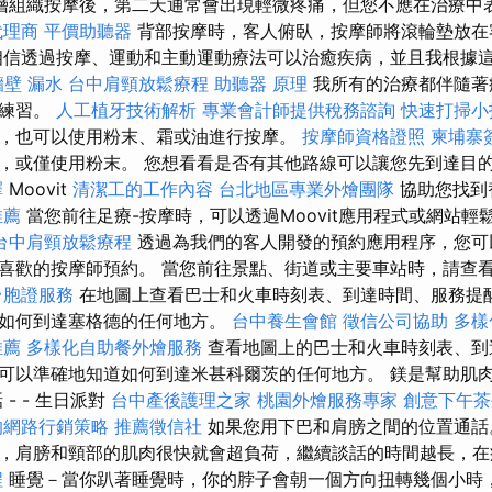
層組織按摩後，第二天通常會出現輕微疼痛，但您不應在治療中
代理商
平價助聽器
背部按摩時，客人俯臥，按摩師將滾輪墊放在
相信透過按摩、運動和主動運動療法可以治癒疾病，並且我根據
牆壁 漏水
台中肩頸放鬆療程
助聽器 原理
我所有的治療都伴隨著
括練習。
人工植牙技術解析
專業會計師提供稅務諮詢
快速打掃小
，也可以使用粉末、霜或油進行按摩。
按摩師資格證照
柬埔寨
，或僅使用粉末。 您想看看是否有其他路線可以讓您先到達目
擇
Moovit
清潔工的工作內容
台北地區專業外燴團隊
協助您找到
推薦
當您前往足療-按摩時，可以透過Moovit應用程式或網站
台中肩頸放鬆療程
透過為我們的客人開發的預約應用程序，您可
喜歡的按摩師預約。 當您前往景點、街道或主要車站時，請查
台胞證服務
在地圖上查看巴士和火車時刻表、到達時間、服務提
道如何到達塞格德的任何地方。
台中養生會館
徵信公司協助
多樣
推薦
多樣化自助餐外燴服務
查看地圖上的巴士和火車時刻表、到
可以準確地知道如何到達米甚科爾茨的任何地方。 鎂是幫助肌
- - 生日派對
台中產後護理之家
桃園外燴服務專家
創意下午茶
的網路行銷策略
推薦徵信社
如果您用下巴和肩膀之間的位置通
，肩膀和頸部的肌肉很快就會超負荷，繼續談話的時間越長，在
程
睡覺－當你趴著睡覺時，你的脖子會朝一個方向扭轉幾個小時