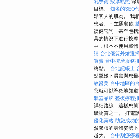
乳手術
按摩執照
深
目標。
知名的SEO
鬆客人的肌肉。 我
患者。 - 主題餐飲
復健諮詢，甚至包
具的情況下進行按摩
中，根本不使用載體
請
台北優質外燴選
買賣
台中按摩服務
終點。
台北記帳士
點擊幾下滑鼠與您最
紋醫美
台中地區的
您就可以準確地知
聽器品牌
整復療程
詳細路線，這樣您就
礦物質之一。 打電話 
優化策略
助您成功
然緊張的身體姿勢下
越大。
台中刮痧療