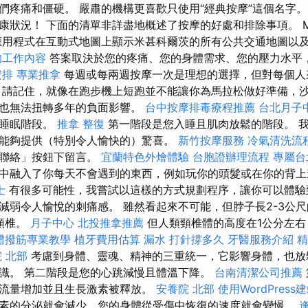
們疼痛和僵硬。 嚴肅的機構更喜歡只使用“經典按摩”這個名字。
康狀況！ 下面的清單非詳盡地概述了按摩的好處和排除事項。 Mo
用程式在互動式地圖上顯示米甚科爾茨的所有公共交通地圖以
的工作內容
答案取決於您的疼痛、您的身體需求、您的壓力水平
安排
專業推拿
每週或每兩週按摩一次是理想的選擇，但對每個人
請記住，就像在跑步機上短跑並不能讓你為馬拉松做好準備，
摩也無法扭轉多年的負面影響。
台中按摩排毒療程推薦
台北月子
的睡眠階段。
推拿 整復
第一階段是您入睡且肌肉放鬆的階段。 
能夠提供（特別令人愉快的）驚喜。
新竹按摩服務
冷氣清洗流
「聯絡」按鈕下留言。
宜蘭特色外燴體驗
台胞證辦理流程
專屬台
中融入了你每天不會遇到的東西，例如玩你的頭髮或在你的背上
士
有很多可能性，我嘗試以這樣的方式規劃程序，讓你可以體驗
減弱令人愉悅的刺痛感。 雖然看起來不可能，但脖子長2-3公尺
頸椎。
月子中心
北投推拿推薦
但人類頸椎體的高度在1公分左右
體撥筋專業教學
植牙費用估算
漏水 打針撐多久
牙醫服務介紹
精
 北部
考慮到身體、靈魂、精神的三重統一，它影響身體，也放
識。 第二階段是您的心跳減慢且體溫下降。
台南清潔公司推薦
流量增加並且生長激素被釋放。
安養院 北部
使用WordPress
素的分泌就會減少，您的身體從受傷中恢復的速度就會變慢。