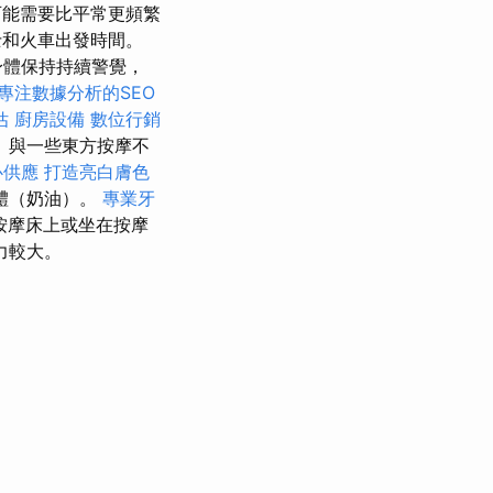
可能需要比平常更頻繁
士和火車出發時間。
身體保持持續警覺，
專注數據分析的SEO
估
廚房設備
數位行銷
 與一些東方按摩不
心供應
打造亮白膚色
體（奶油）。
專業牙
按摩床上或坐在按摩
力較大。