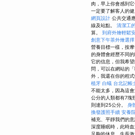
肉，早上你會感到它
一定要了解客人的健
網頁設計
公共交通應
線及站點。
清潔工
算。
到府外燴輕鬆
創意下午茶外燴選擇
營養目標一樣，按
的身體會經歷不同
它的信息，但我希望
問，可以在網站的
外，我還在你的程式
植牙
白蟻
台北記帳
不能太多，因為這會
公分的人類都有7塊
則達到25公分。
身
換發護照手續
安養院
補充、平靜我們的意
深度睡眠時，此時血
足夠的休息，生長激