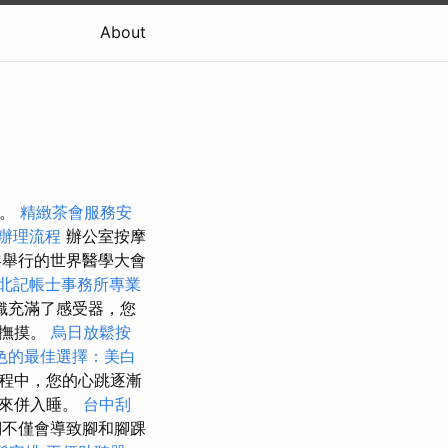
About
分。
精緻茶會服務安
辦理流程
辦公室按摩
黎舉行的世界醫學大會
北記帳士事務所專業
織充滿了感受器，您
的撫摸。
烏日放鬆按
色的最佳選擇：美白
程中，您的心跳逐漸
下來併入睡。
台中刮
們不僅會導致腳和腳踝