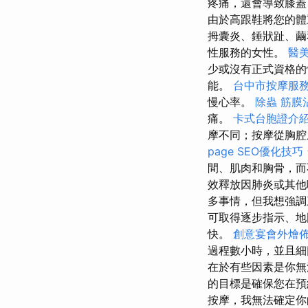
疼痛，還會導致膝
由於高跟鞋將您的體
拇囊炎、錘狀趾、
性服務的女性。
醫
少或沒有正式資格的
能。
台中市按摩服
慢心率。
除蟲
筋膜
痛。
卡式台胞證介
摩不同；按摩從胸腔
page SEO優化技巧
間、肌肉和胸骨，而
效釋放因肺炎或其他
多事情，但我想強
可取得逐步指示、地
快。
創意宴會外燴
過程數小時，並且細
在於有些因素是你無
的目標是確保您在預
按摩，我無法確定