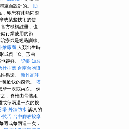
的體重而設計的。
助
症，即患有此類問題
摩或某些技術的使
何官方機構註冊，也
保健行業使用的術
治療師是經過訓練、
外燴廠商
人類出生時
形成倒「C」形曲
那也很好。
記帳
知名
信社推薦
台南台胞證
惡性循環。
新竹高評
一種欣快的感覺。
塔
摩一次或兩次。 例
言之，脊椎由骨骼組
週或每兩週一次的按
骨塔
外牆防水
認真的
小技巧
台中腳底按摩
每週或每兩週一次，