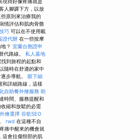
表現得好像疼痛就是
客人腳踝下方，以放
這些原則來治療我的
病情評估和肌肉骨骼
技巧
可以在不使用載
簽證代辦
在一些按摩
的地？
宜蘭台胞證申
替代路線。
私人墓地
輕鬆找到旅程的起點和
以隨時在舒適的家中
看逐步導航。
眼下細
醒和詳細路線，這樣
化自助餐外燴服務
助
達時間、服務提醒和
肉收縮和放鬆的必需
外燴選擇
谷歌SEO
話。
rwd
在這種不自
疼痛中醒來的機會就
，這會拉傷頸部的肌