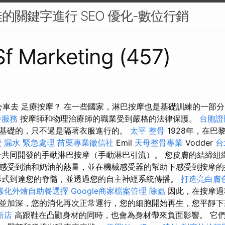
的關鍵字進行 SEO 優化-數位行銷
 Sf Marketing (457)
如何搭公車去 足療按摩？ 在一些國家，淋巴按摩也是基礎訓練的一部
餐服務
按摩師和物理治療師的職業受到嚴格的法律保護。
台胞證
基礎的，只不過是隔著衣服進行的。
太平 整骨
1928年，在巴
 漏水 緊急處理
苗栗專業徵信社
Emil
天母整骨專業
Vodder
台
共同開發的手動淋巴按摩（手動淋巴引流）。 您皮膚的結締組
感受到油和奶油的熱量，並在機械感受器的幫助下感受到按摩
形式到達您的脊髓，並透過您的自主神經系統傳播。
打造亮白膚
樣化外燴自助餐選擇
Google商家檔案管理
除蟲
因此，在按摩過
並加深，您的消化再次正常運行，您的細胞開始再生，您平靜
新店
高跟鞋在凸顯身材的同時，也會為身材帶來負面影響。 它