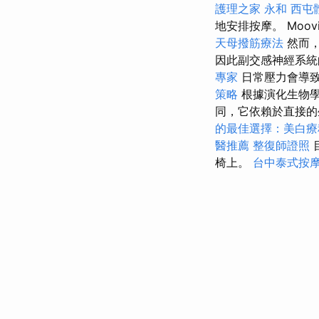
護理之家 永和
西屯
地安排按摩。 Moov
天母撥筋療法
然而，
因此副交感神經系
專家
日常壓力會導
策略
根據演化生物學
同，它依賴於直接的
的最佳選擇：美白療
醫推薦
整復師證照
椅上。
台中泰式按