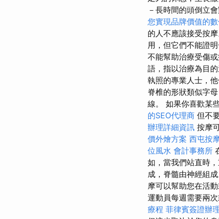
－長時間的頭倒立會
您實現品牌價值的數
的人不應該接受按
用，但它們不能證明
不能幫助治療受傷
語，指以治療為目
執照的專業人士，他
脊椎的形狀類似字母
線。 如果你喜歡某
的SEO代理商
但不要
辦理詳細資訊
按摩可
價外燴方案
西屯按
位風水
會計事務所
如，當我們站直時，
成，脊髓由神經組成
摩可以幫助您在活動
運動員每週需要兩次
療程
菲律賓簽證辦