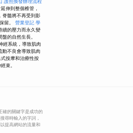
山
護照換發辦理流程
會延伸到整個椎管，
，脊髓將不再受到影
將保留。
營業登記
學
持續的壓力而永久變
間盤的自然生長。
發神經系統，導致肌肉
流動不良會導致肌肉
典式按摩和治療性按
神經束。
擇正確的關鍵字是成功的
者搜尋時輸入的字詞，
可以提高網站的流量和