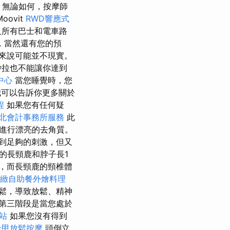
 無論如何，按摩師
ovit
RWD響應式
及所有巴士和電車路
，當然還有您的預
來說可能並不現實。
沙拉也不能讓你達到
中心
當您睡覺時，您
我可以告訴你更多關於
程
如果您有任何疑
北會計事務所服務
此
進行漂亮的去角質。
到足夠的刺激，但又
的長頸鹿和脖子長1
，而長頸鹿的頸椎體
緻自助餐外燴料理
鬆，導致放鬆、精神
第三階段是當您處於
建站
如果您沒有得到
逢甲放鬆按摩
頭倒立