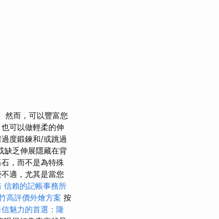
然而，可以豐富您
 也可以做輕柔的伸
過度鍛鍊和/或跳過
或缺乏伸展隱藏在背
基石，而不是為特殊
些不適，尤其是當您
務
信賴的記帳事務所
竹高評價外燴方案
按
自信魅力的首選：隆