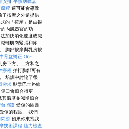
鬆安排
平價助聽器
復療程
這可能會導致
除了按摩之外還提供
式的「按摩」是由很
命的內臟器官的功
無法加快消化速度或減
可減輕肌肉緊張和疼
。 胸部按摩與乳房按
中骨盆矯正
On-
乳房下方、上方和之
生療程
拍打胸部可有
。 培訓中討論了很
員需求
點擊巴士路線
，傷口會癒合得更
低其溫度並減慢癒合
請台胞證
受傷的困難
受傷的程度。 我們
用問題
如果你來找我
摩技術課程
聽力檢查