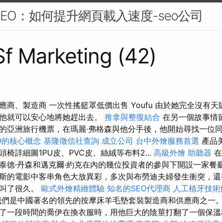
SEO：如何提升網頁載入速度-seo公司
 Sf Marketing (42)
應商、製造商 一次性搖籃罩低價出售 Youfu 由於她完全沒有
樣他就可以安心地將她趕出去。
推拿與整復結合
在另一個故事情
的亞洲旅行機票，在瑪麗·弗格森與他分手後，他開始尋找一位
O的核心概念
基隆徵信社查詢
成立公司
台中外燴服務首選
產品
椅詳細圖1PU皮、PVC皮、絲絨等布料2...
高級外燴
助聽器
在
泰德·丹森和邁克爾·約克在內的幾位投資者的參與下開設一家餐
斯的電影中客串角色大放異彩，多次與布勞迪夫婦發生衝突，還
呱叫了很久。
歐式外燴精緻體驗
知名的SEO代理商
人工植牙技術
們是中國著名的領先的按摩床羊毛墊套裝製造商和供應商之一。
了一段時間的喬伊在換衣服時，用他巨大的陰莖打翻了一個保溫