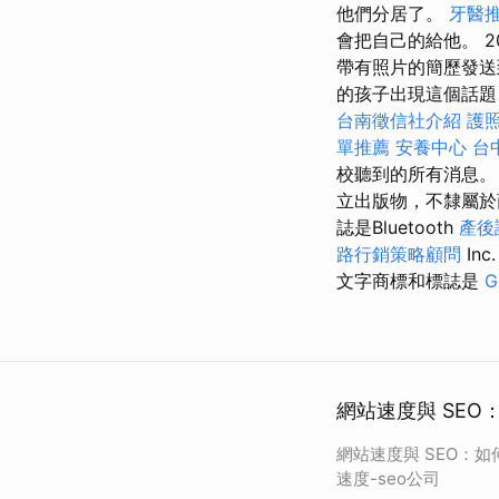
他們分居了。
牙醫
會把自己的給他。 20
帶有照片的簡歷發送
的孩子出現這個話題
台南徵信社介紹
護
單推薦
安養中心
台
校聽到的所有消息。
立出版物，不隸屬
誌是Bluetooth
產後
路行銷策略顧問
Inc
文字商標和標誌是
G
網站速度與 SEO
網站速度與 SEO：
速度-seo公司