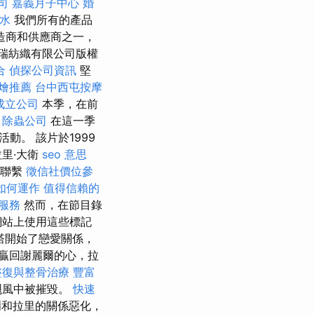
司
嘉義月子中心
婚
漏水
我們所有的產品
造商和供應商之一，
福瑞紡織有限公司版權
合
偵探公司資訊
堅
燴推薦
台中西屯按摩
成立公司
本季，在前
。
除蟲公司
在這一季
。 該片於1999
里·大衛
seo 意思
聯繫
徵信社價位參
如何運作
值得信賴的
燴服務
然而，在節目錄
網站上使用這些標記
塔開始了戀愛關係，
贏回謝麗爾的心，拉
整復與整骨治療
豐富
颶風中被摧毀。
快速
和拉里的關係惡化，