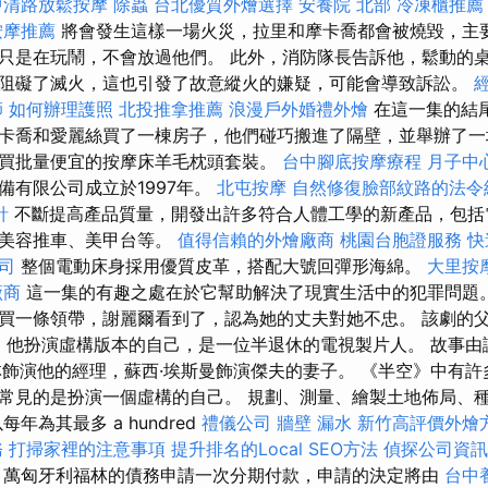
中清路放鬆按摩
除蟲
台北優質外燴選擇
安養院 北部
冷凍櫃推薦
按摩推薦
將會發生這樣一場火災，拉里和摩卡喬都會被燒毀，主
只是在玩鬧，不會放過他們。 此外，消防隊長告訴他，鬆動的
阻礙了滅火，這也引發了故意縱火的嫌疑，可能會導致訴訟。
師
如何辦理護照
北投推拿推薦
浪漫戶外婚禮外燴
在這一集的結
卡喬和愛麗絲買了一棟房子，他們碰巧搬進了隔壁，並舉辦了一
買批量便宜的按摩床羊毛枕頭套裝。
台中腳底按摩療程
月子中
備有限公司成立於1997年。
北屯按摩
自然修復臉部紋路的法令
針
不斷提高產品質量，開發出許多符合人體工學的新產品，包括
、美容推車、美甲台等。
值得信賴的外燴廠商
桃園台胞證服務
快
司
整個電動床身採用優質皮革，搭配大號回彈形海綿。
大里按
廠商
這一集的有趣之處在於它幫助解決了現實生活中的犯罪問題。
買一條領帶，謝麗爾看到了，認為她的丈夫對她不忠。 該劇的父
vid），他扮演虛構版本的自己，是一位半退休的電視製片人。 故事
林飾演他的經理，蘇西·埃斯曼飾演傑夫的妻子。 《半空》中有
常見的是扮演一個虛構的自己。 規劃、測量、繪製土地佈局、
年為其最多 a hundred
禮儀公司
牆壁 漏水
新竹高評價外燴
務
打掃家裡的注意事項
提升排名的Local SEO方法
偵探公司資訊
萬匈牙利福林的債務申請一次分期付款，申請的決定將由
台中