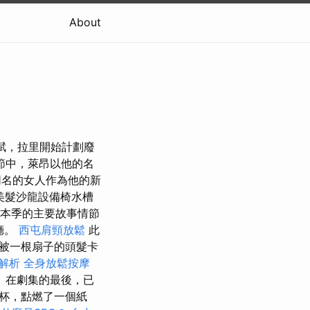
About
天賦，拉里開始計劃廢
節中，萊昂以他的名
同名的女人作為他的新
美髮沙龍設備椅水槽
本季的主要故事情節
廳。
西屯肩頸放鬆
此
被一根扇子的頭髮卡
解析
全身放鬆按摩
 在劇集的最後，已
杯，點燃了一個紙