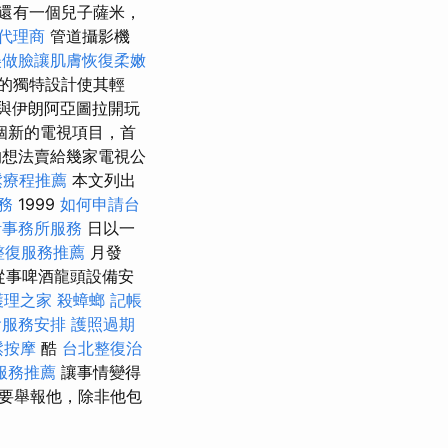
還有一個兒子薩米，
O代理商
管道攝影機
美做臉讓肌膚恢復柔嫩
的獨特設計使其輕
視上與伊朗阿亞圖拉開玩
個新的電視項目，首
的想法賣給幾家電視公
鬆療程推薦
本文列出
務
1999
如何申請台
計事務所服務
日以一
整復服務推薦
月發
從事啤酒龍頭設備安
護理之家
殺蟑螂
記帳
會服務安排
護照過期
鬆按摩
酷
台北整復治
服務推薦
讓事情變得
要舉報他，除非他包