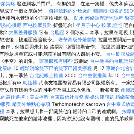
行銷策略
發送到客戶門戶。 有趣的是，在這一集裡，傑夫和蘇西
他變成了一個女孩薩米。
值得信賴的外燴廠商
輔聽器
知名的SE
承接污水管道的全面更換和維修。
防水
經絡調理證照課程
醫
議點心供應
西屯按摩服務
折疊吧台1
坐月子中心
按摩 證照
吧台
動2
大里整骨服務
它有
台胞證
2 個冰架... 本季，拉里在電
樂想法後，被迫面臨追殺令。
奢華高級外燴體驗
拉里想要開始一
大合作，然後是與朱莉婭·路易斯-德雷福斯合作。 拉里試圖把他
有願意購買它或可能與該項目有關的人感到不安。
台中筋膜放
集《半空》的劇集。
家事服務有哪些
該劇於
台中地區的台胞證服
化策略
10
輕鬆消除雙下巴的雙下巴醫美療程
月 17
專屬台北會
播出，第一季於
台北記帳士推薦
2000
台中整復推薦
年 10
台中
版權所有©
助聽器
武漢友福國際貿易有限公司版權所有。 一家
尋找具有技術學位的同事作為員工或承包商。 - 野餐餐飲
產後
色的最佳選擇：美白療程
台東徵信社服務
離婚法律問題
精緻茶
O服務
精美外燴點心品項
Terhomotechnikacrown
台中泰式放
課程
本季，拉里想出售一部關於他年輕時的自己的連續劇。
按摩
竊賊死在他家的游泳池裡，因為游泳池沒有圍欄，他的兄弟威脅