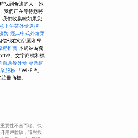
時找到合適的人，她
片。 我們正在等待您將
，我們收集瞭如果您
意下午茶外燴選擇
優勢
經典中式外燴菜
相信他在幼兒園和學
療程推薦
本網站為獨
tooth®」文字商標和標
的自助餐外燴
專業網
專業服務
「Wi-Fi®」
的註冊商標。
的重要性不言而喻。快
提升用戶體驗，還對搜