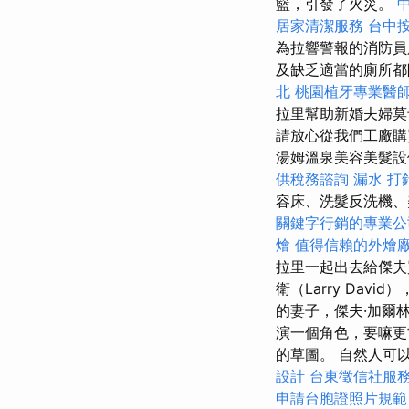
籃，引發了火災。
居家清潔服務
台中
為拉響警報的消防員
及缺乏適當的廁所都
北
桃園植牙專業醫
拉里幫助新婚夫婦莫
請放心從我們工廠購
湯姆溫泉美容美髮設
供稅務諮詢
漏水 打
容床、洗髮反洗機
關鍵字行銷的專業公
燴
值得信賴的外燴
拉里一起出去給傑夫
衛（Larry Da
的妻子，傑夫·加爾
演一個角色，要嘛更
的草圖。 自然人可以每
設計
台東徵信社服
申請台胞證照片規範