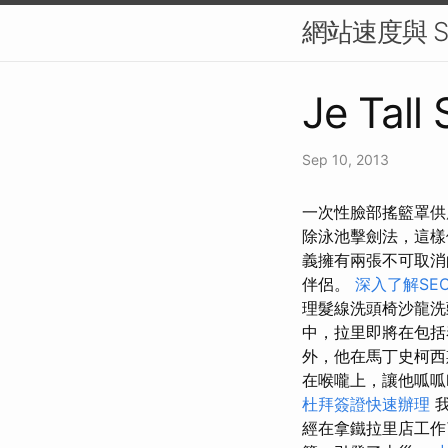
網站速度與 
Je Tall
Sep 10, 2013
一次性臉部搖籃罩供
除泳池擊劍法，這
義擁有兩張不可取消
伴侶。
深入了解SE
理髮線洗頭椅沙龍洗頭
中，拉里即將在包括
外，他在馬丁史柯西
在喉嚨上，讓他呱
杜拜簽證快速辦理
我
經在拿鐵拉里店工作