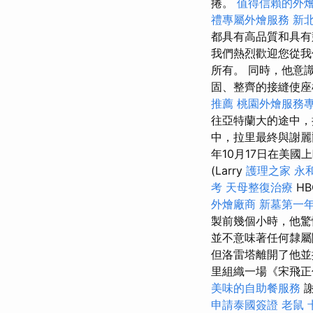
捲。
值得信賴的外
禮專屬外燴服務
新
都具有高品質和具
我們熱烈歡迎您從我
所有。 同時，他意
固、整齊的接縫使
推薦
桃園外燴服務
往亞特蘭大的途中，
中，拉里最終與謝麗
年10月17日在美
(Larry
護理之家 永
考
天母整復治療
H
外燴廠商
新墓第一
製前幾個小時，他驚
並不意味著任何隸
但洛雷塔離開了他
里組織一場《宋飛正
美味的自助餐服務
謝
申請泰國簽證
老鼠