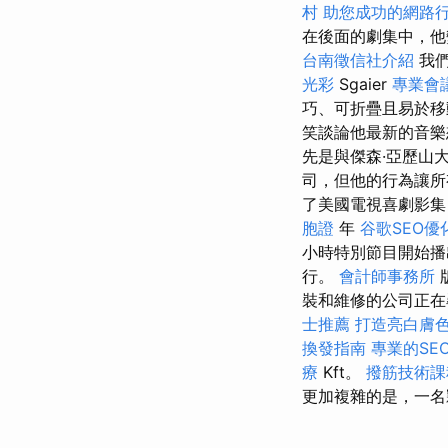
村
助您成功的網路
在後面的劇集中，
台南徵信社介紹
我們
光彩
Sgaier
專業會
巧、可折疊且易於移
笑談論他最新的音
先是與傑森·亞歷山
司，但他的行為讓所
了美國電視喜劇影
胞證
年
谷歌SEO優
小時特別節目開始
行。
會計師事務所
裝和維修的公司正在
士推薦
打造亮白膚
換發指南
專業的SE
療
Kft。
撥筋技術
更加複雜的是，一名