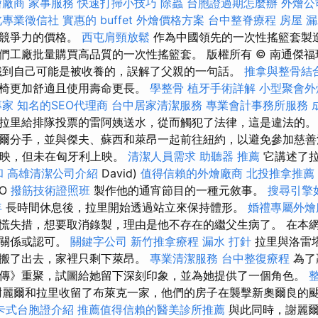
燴廠商
家事服務
快速打掃小技巧
除蟲
台胞證過期怎麼辦
外燴公
北專業徵信社
實惠的 buffet 外燴價格方案
台中整脊療程
房屋 
有競爭力的價格。
西屯肩頸放鬆
作為中國領先的一次性搖籃套製
們工廠批量購買高品質的一次性搖籃套。 版權所有 © 南通傑
識到自己可能是被收養的，誤解了父親的一句話。
推拿與整骨結
座椅更加舒適且使用壽命更長。
學整骨
植牙手術詳解
小型聚會外
專家
知名的SEO代理商
台中居家清潔服務
專業會計事務所服務
拉里給排隊投票的雷阿姨送水，從而觸犯了法律，這是違法的
爾分手，並與傑夫、蘇西和萊昂一起前往紐約，以避免參加慈善活動
國上映，但未在匈牙利上映。
清潔人員需求
助聽器 推薦
它講述了拉
和
高雄清潔公司介紹
David)
值得信賴的外燴廠商
北投推拿推薦
BO
撥筋技術證照班
製作他的通宵節目的一種元敘事。
搜尋引擎
年
長時間休息後，拉里開始透過站立來保持體形。
婚禮專屬外
慌失措，想要取消錄製，理由是他不存在的繼父生病了。 在本
屬關係或認可。
關鍵字公司
新竹推拿療程
漏水 打針
拉里與洛雷
並搬了出去，家裡只剩下萊昂。
專業清潔服務
台中整復療程
為了
傳》重聚，試圖給她留下深刻印象，並為她提供了一個角色。
麗爾和拉里收留了布萊克一家，他們的房子在襲擊新奧爾良的
卡式台胞證介紹
推薦值得信賴的醫美診所推薦
與此同時，謝麗爾