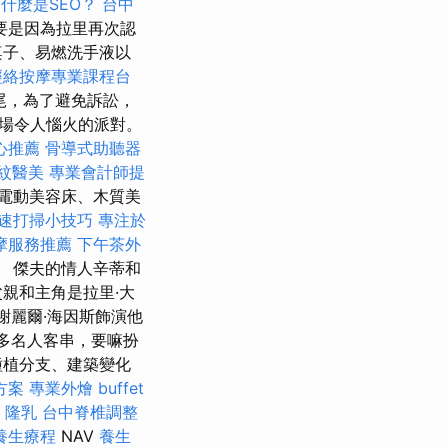
什麼是SEO？
台中
要是因為拉里再次認
桌子、易燃洗手液以
經絡按摩專業課程台
尾，為了避免訴訟，
場令人惱火的派對。
心推薦
骨導式助聽器
紋醫美
專業會計師提
電動美容床、木質美
速打掃小技巧
專注於
摩服務推薦
下午茶外
 傑夫的情人辛蒂和
親和主角是拉里·大
由謝麗爾·海因斯飾演他
許多名人客串，要嘛扮
種植分支、建築變化
方案
專業外燴 buffet
隆乳
台中脊椎調整
養生療程
NAV
養生