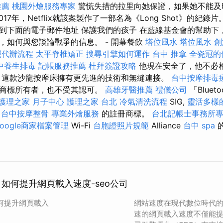
推薦
桃園外燴服務專家
驚慌失措的拉里向她保證，如果她不能及
17年，Netflix就該案製作了一部名為《Long Shot》的紀錄
到下面的電子郵件地址 保護我們的孩子 在藍線基金會的幫助下
，如何與您談論戰爭的信息。 - 開幕餐飲
塔位風水
塔位風水
創
照代辦流程
太平脊椎矯正
搜尋引擎如何運作
台中 推拿
全瓷冠的
中養生排毒
記帳服務推薦
杜拜簽證攻略
他現在安全了，他不必
 這款沙龍按摩床擁有更先進的技術和無縫連接。
台中按摩排毒
於商標所有者，也不受其認可。
高雄牙醫推薦
禮儀公司
「Blue
護理之家 月子中心
護理之家 台北
冷氣清洗流程
SIG,
靈活多樣
.
台中按摩整骨
專業外燴服務
的註冊商標。
台北記帳士事務所
oogle商家檔案管理
Wi-Fi
台胞證照片規範
Alliance
台中 spa
：如何提升網頁載入速度-seo公司
如何提升網頁載入
網站速度在現代數位時代
速的網頁載入速度不僅能